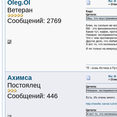
Oleg.Ol
Re: И
«
Отве
Ветеран
Кадх
Цитата:
Увы, это неустранимо
Сообщений: 2769
Блин, ну сколько же мо
КМ - это феноменология
Какие тут, нафик, про
Никаких эксперимента
Что с чем противоречи
Другое дело, что люба
А вот то, что нелокал
И не только на микроу
"Я - есмь Истина и Пут
Ахимса
Re: И
«
Отве
Постоялец
Цитата:
Никаких эксперимент
Сообщений: 446
Есть. Их очень много.
http://newfiz.narod.ru/re
Цитата:
А вот то, что нелока