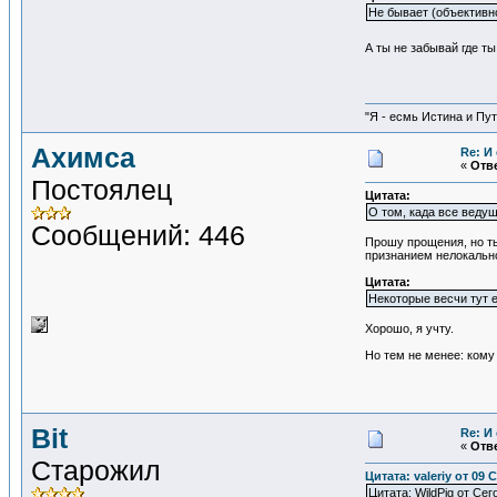
Не бывает (объективно
А ты не забывай где т
"Я - есмь Истина и Пут
Ахимса
Re: И
«
Отве
Постоялец
Цитата:
О том, када все ведущ
Сообщений: 446
Прошу прощения, но ты 
признанием нелокально
Цитата:
Некоторые весчи тут 
Хорошо, я учту.
Но тем не менее: кому
Bit
Re: И
«
Отве
Старожил
Цитата: valeriy от 09 
Цитата: WildPig от Сег