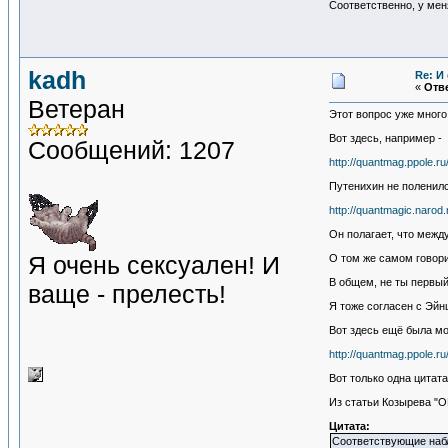
Соответственно, у ме
kadh
Re: И
«
Отве
Ветеран
Этот вопрос уже много
Вот здесь, например -
Сообщений: 1207
http://quantmag.ppole.r
Путенихин не поленилс
http://quantmagic.naro
Он полагает, что межд
Я очень сексуален! И
О том же самом говор
В общем, не ты первый
ваще - прелесть!
Я тоже согласен с Эй
Вот здесь ещё была мо
http://quantmag.ppole.
Вот только одна цитата
Из статьи Козырева
Цитата:
Соответствующие наб