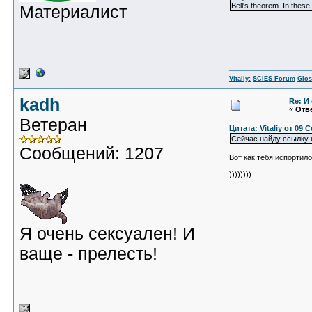
Bell's theorem. In thes
Материалист
Vitaliy:
SCIES Forum
Glos
kadh
Re: И
«
Отве
Ветеран
Цитата: Vitaliy от 09 
Сейчас найду ссылку н
Сообщений: 1207
Вот как тебя испортило
))))))))
Я очень сексуален! И
ваще - прелесть!