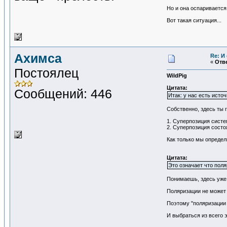
Но и она оспаривается
Вот такая ситуация...
Ахимса
Re: И
«
Отве
Постоялец
WildPig
Цитата:
Сообщений: 446
Итак: у нас есть исто
Собственно, здесь ты 
1. Суперпозиция систе
2. Суперпозиция состо
Как только мы определ
Цитата:
Это означает что поля
Понимаешь, здесь уже 
Поляризации не может
Поэтому "поляризации н
И выбраться из всего 