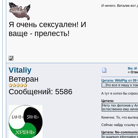
И ничего. Виталик вот 
Я очень сексуален! И
ваще - прелесть!
Vitaliy
Re: И
«
Отве
Ветеран
Цитата: WildPig от 09
...Это все я пишу к т
Сообщений: 5586
А тут я хотел бы спрос
Цитата:
Нету тех фотонов у Ал
естественно ему нич
Конечно. То, что вытв
Сейчас найду ссылку н
Цитата: No-communic
In quantum information 