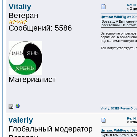
Vitaliy
Re: И
«
Отве
Ветеран
Цитата: WildPig от 09
Эээээ.... А Вы поняли
расстоянии. Не о том:
Сообщений: 5586
Вы говорите о пресло
обратное. А объяснени
под математическую м
Так могут утверждать
Материалист
Vitaliy:
SCIES Forum
Glos
valeriy
Re: И
«
Отве
Глобальный модератор
Цитата: WildPig от 09
Суть в том, что он мо