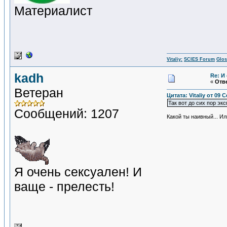
Материалист
Vitaliy:
SCIES Forum
Glos
kadh
Re: И
«
Отве
Ветеран
Цитата: Vitaliy от 09 
Так вот до сих пор эк
Сообщений: 1207
Какой ты наивный... И
Я очень сексуален! И
ваще - прелесть!