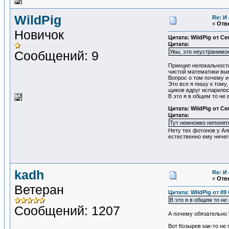
WildPig
Re: И
«
Отве
Новичок
Цитата: WildPig от Се
Цитата:
Сообщений: 9
Увы, это неустранимо
Принцип нелокальности
чистой математики вы
Вопрос о том почему и
Это все я пишу к тому
щиков вдруг испарилос
В это я в общем то не
Цитата: WildPig от Се
Цитата:
Тут немножко непонятн
Нету тех фотонов у Ал
естественно ему ниче
kadh
Re: И
«
Отве
Ветеран
Цитата: WildPig от 09
В это я в общем то н
Сообщений: 1207
А почему обязательно 
Вот Козырев как-то не 