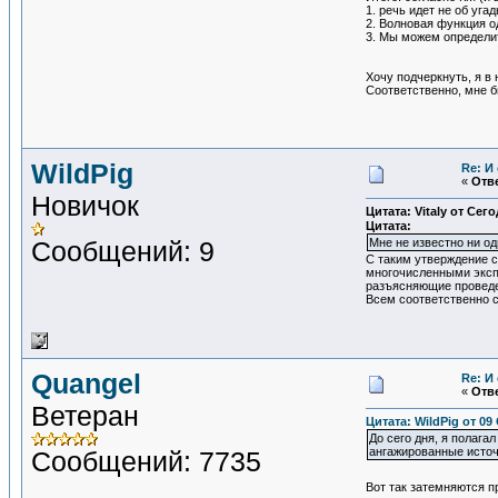
1. речь идет не об уг
2. Волновая функция о
3. Мы можем определит
Хочу подчеркнуть, я в
Соответственно, мне б
WildPig
Re: И
«
Отве
Новичок
Цитата: Vitaly от Сего
Цитата:
Сообщений: 9
Мне не известно ни од
С таким утверждение с
многочисленными экспе
разъясняющие проведе
Всем соответственно 
Quangel
Re: И
«
Отве
Ветеран
Цитата: WildPig от 09
До сего дня, я полаг
ангажированные исто
Сообщений: 7735
Вот так затемняются 