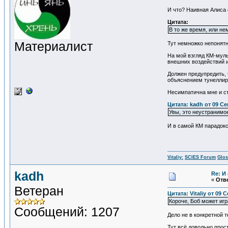
И что? Наивная Алиса
Цитата:
В то же время, или н
Материалист
Тут немножко непонятн
На мой взгляд КМ-муль
внешних воздействий 
Должен предупредить, 
объяснением тунеллир
Несимпатична мне и ст
Цитата: kadh от 09 Се
Увы, это неустранимо
И в самой КМ парадокс
Vitaliy:
SCIES Forum
Glos
kadh
Re: И
«
Отве
Ветеран
Цитата: Vitaliy от 09 
Короче, Боб может игр
Сообщений: 1207
Дело не в конкретной 
Тут всё довольно прос