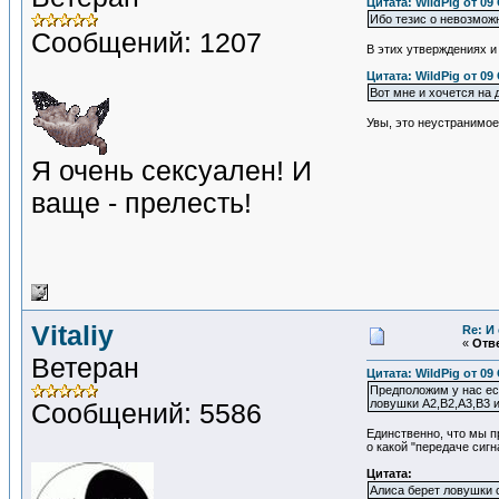
Цитата: WildPig от 09
Ибо тезис о невозмож
Сообщений: 1207
В этих утверждениях и
Цитата: WildPig от 09
Вот мне и хочется на
Увы, это неустранимое
Я очень сексуален! И
ваще - прелесть!
Vitaliy
Re: И
«
Отве
Ветеран
Цитата: WildPig от 09
Предположим у нас ест
ловушки A2,B2,A3,B3 и 
Сообщений: 5586
Единственно, что мы п
о какой "передаче сигн
Цитата:
Алиса берет ловушки 