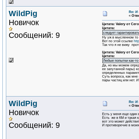
WildPig
Re: И
«
Отве
Новичок
Цитата: Valery от Сег
Цитата:
Сообщений: 9
следует гарантировать
Ну уж в мысленном то 
Вот по этой ссылке
htt
Так что я не вижу про
Цитата: Valery от Сег
Цитата:
Любые попытки как-то
Да, но мы можем опред
ее запутанной пары) ко
определенных параметр
Суть вопроса, как мне
пары частиц или нет. И
WildPig
Re: И
«
Отве
Новичок
Есть у меня еще один 
Есть же в КМ и такая 
вот это может действи
Сообщений: 9
И противоречие в моих