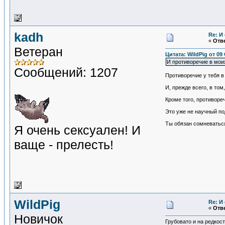
kadh
Re: И
«
Отве
Ветеран
Цитата: WildPig от 09
И противоречие в мои
Сообщений: 1207
Противоречие у тебя в
И, прежде всего, в том
Кроме того, противоре
Это уже не научный по
Ты обязан сомневатьс
Я очень сексуален! И
ваще - прелесть!
WildPig
Re: И
«
Отве
Новичок
Грубовато и на редкос