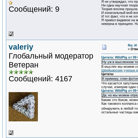
Я не утверждал, что п
Ни одна научная теори
Сообщений: 9
Теория вполне прошла 
И изначальный мой воп
И тот факт, что я не 
Я привел видимое на м
неверна в принципе. Н
valeriy
Re: И
«
Отве
Глобальный модератор
Цитата: WildPig от 09
Ну уж в мысленном то
Ветеран
В мыслях мы можем себ
Швейцарские ученые р
Цитата:
Сообщений: 4167
К примеру, спин фотон
Что касается запутанн
случае, измерив один 
Цитата: WildPig от 09
Да, но мы можем опре
Каким это боком, можн
Как такового коллапса
обнаружить в любой то
остальные частицы как