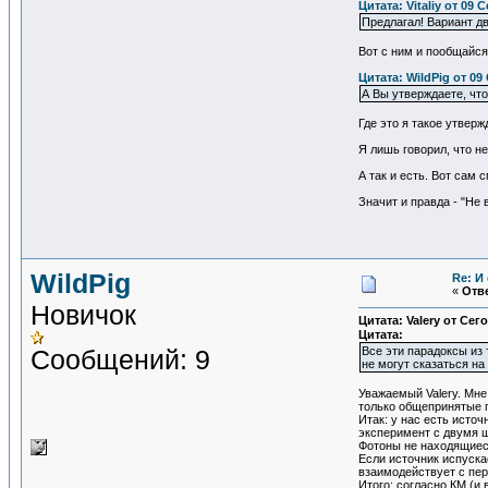
Цитата: Vitaliy от 09 
Предлагал! Вариант д
Вот с ним и пообщайся
Цитата: WildPig от 09
А Вы утверждаете, что
Где это я такое утверж
Я лишь говорил, что не 
А так и есть. Вот сам 
Значит и правда - "Не 
WildPig
Re: И
«
Отве
Новичок
Цитата: Valery от Сег
Цитата:
Сообщений: 9
Все эти парадоксы из
не могут сказаться на
Уважаемый Valery. Мне
только общепринятые по
Итак: у нас есть исто
эксперимент с двумя щ
Фотоны не находящиеся
Если источник испуска
взаимодействует с пер
Итого: согласно КМ (и 