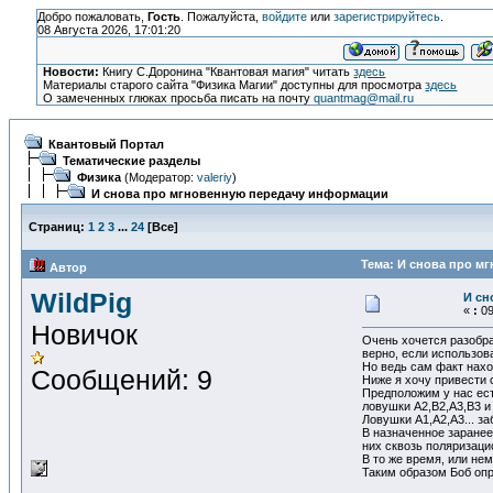
Добро пожаловать,
Гость
. Пожалуйста,
войдите
или
зарегистрируйтесь
.
08 Августа 2026, 17:01:20
Новости:
Книгу С.Доронина "Квантовая магия" читать
здесь
Материалы старого сайта "Физика Магии" доступны для просмотра
здесь
О замеченных глюках просьба писать на почту
quantmag@mail.ru
Квантовый Портал
Тематические разделы
Физика
(Модератор:
valeriy
)
И снова про мгновенную передачу информации
Страниц:
1
2
3
...
24
[
Все
]
Тема: И снова про м
Автор
WildPig
И сн
«
:
09
Новичок
Очень хочется разобра
верно, если использов
Но ведь сам факт нах
Сообщений: 9
Ниже я хочу привести
Предположим у нас ест
ловушки A2,B2,A3,B3 и 
Ловушки A1,A2,A3... за
В назначенное заранее
них сквозь поляризаци
В то же время, или не
Таким образом Боб опр