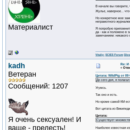
В начале вы говорите,
Жулье, наверное... что
Но конкретное мое зам
неграмотного журналюг
Материалист
Я попробую припомнить
да - как и положено в
замечанием: никакого
Vitaliy:
SCIES Forum
Glos
kadh
Re: И
«
Отве
Ветеран
Цитата: WildPig от 09
До сего дня, я полаг
Сообщений: 1207
Угумсь.
Так оно и есть.
Но кроме самой КМ ест
Вот цитата из Википеди
Цитата:
Я очень сексуален! И
Существует множество
ваще - прелесть!
Наиболее известная из 