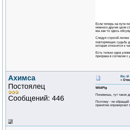
Если теперь на пути по
немного другие цели с
мы как-то здесь обсуж
Следуя строгой логике
повторяющих судьбу др
которая относится к ч
Есть только одна улов
призрака в согласии с
Ахимса
Re: И
«
Отве
Постоялец
WildPig
Понимешь, тут такое де
Сообщений: 446
Поэтому - не обращай в
принятие опровергает 