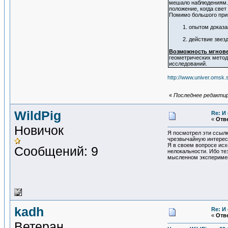
мешало наблюдениям
положение, когда свет
Помимо большого при
1. опытом доказано,
2. действие звезды 
Возможность мгнове
геометрических метод
исследований.
http://www.univer.omsk.
«
Последнее редактир
WildPig
Re: И
«
Отве
Новичок
Я посмотрел эти ссылк
чрезвычайную интерес
Я в своем вопросе исх
Сообщений: 9
нелокальности. Ибо те
мысленном эксперимен
kadh
Re: И
«
Отве
Ветеран