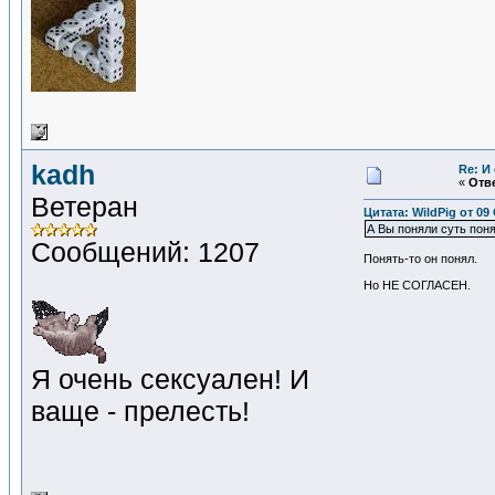
kadh
Re: И
«
Отве
Ветеран
Цитата: WildPig от 09
А Вы поняли суть пон
Сообщений: 1207
Понять-то он понял.
Но НЕ СОГЛАСЕН.
Я очень сексуален! И
ваще - прелесть!