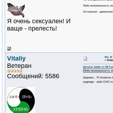
Либо нелокальность эк
Остальное - демагогия
Я очень сексуален! И
ваще - прелесть!
Vitaliy
Re: И
«
Отве
Ветеран
Цитата: kadh от 09 Се
Либо нелокальность эк
Сообщений: 5586
Шарман... Я потрясен 
надежде - либо ОНО по