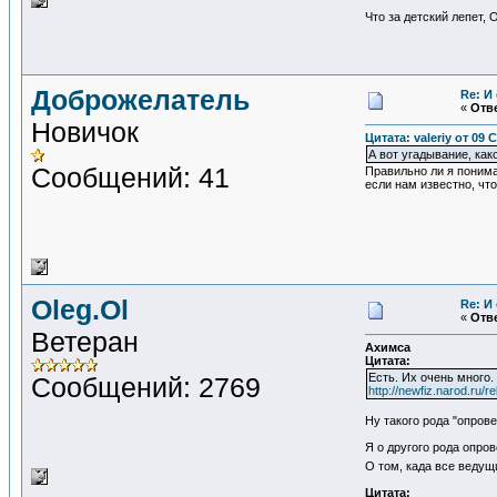
Что за детский лепет,
Доброжелатель
Re: И
«
Отве
Новичок
Цитата: valeriy от 09 
А вот угадывание, как
Сообщений: 41
Правильно ли я понима
если нам известно, чт
Oleg.Ol
Re: И
«
Отве
Ветеран
Ахимса
Цитата:
Есть. Их очень много.
Сообщений: 2769
http://newfiz.narod.ru/r
Ну такого рода "опрове
Я о другого рода опро
О том, када все ведущ
Цитата: