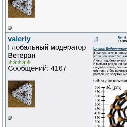
valeriy
Re: И
«
Отве
Глобальный модератор
Цитата: Доброжелател
Правильно ли я поним
Ветеран
если нам известно, чт
А чем подобная аналог
В момент рождения зап
Сообщений: 4167
следовательно, бессмы
объяснить без привлеч
рожденные запутанные
Сейчас ученые пытают