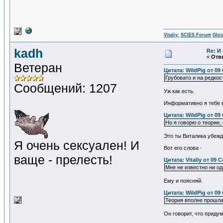
Vitaliy:
SCIES Forum
Glos
kadh
Re: И
«
Отве
Ветеран
Цитата: WildPig от 09
Грубовато и на редко
Сообщений: 1207
Уж как есть.
Информативно я тебе вн
Цитата: WildPig от 09
Но я говорю о теории,
Это ты Виталика убеж
Я очень сексуален! И
Вот его слова -
ваще - прелесть!
Цитата: Vitaliy от 09 
Мне не известно ни од
Ему и поясняй.
Цитата: WildPig от 09
Теория вполне прошла
Он говорит, что придум