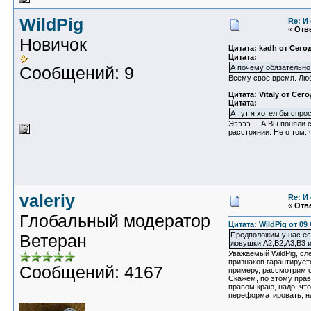
WildPig
Re: И
«
Отве
Новичок
Цитата: kadh от Сегод
Цитата:
Сообщений: 9
А почему обязательно 
Всему свое время. Люб
Цитата: Vitaly от Сего
Цитата:
А тут я хотел бы спро
Эээээ.... А Вы поняли
расстоянии. Не о том:
valeriy
Re: И
«
Отве
Глобальный модератор
Цитата: WildPig от 09
Предположим у нас ест
Ветеран
ловушки A2,B2,A3,B3 и 
Уважаемый WildPig, сл
признаков гарантирует
Сообщений: 4167
примеру, рассмотрим 
Скажем, по этому прав
правом краю, надо, чт
переформатировать, на