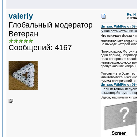
valeriy
Re: И
«
Отве
Глобальный модератор
Цитата: WildPig от 09
у нас есть источник,
Ветеран
Что означает фраза - 
квантовая механика - 
на выходе которой име
Сообщений: 4167
Поляризация. Фотон - 
один период, например
поле совершает колеба
левовращающуюся волн
пропускающие избранн
Фотоны - это бозе час
квантовомеханические 
сумма поляризаций на 
Цитата: WildPig от 09
Если источник испуск
взаимодействует с пе
Здесь, насколько я пр