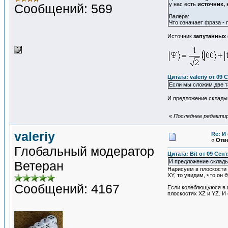
у нас есть
источник,
Сообщений: 569
Валера:
Что означает фраза - 
Источник
запутанных
Цитата: valeriy от 09 
Если мы сложим две т
И предложение складыв
«
Последнее редактиро
valeriy
Re: И
«
Отве
Глобальный модератор
Цитата: Bit от 09 Сент
И предложение склады
Ветеран
Нарисуем в плоскости 
XY, то увидим, что он
Сообщений: 4167
Если колеблющуюся в п
плоскостях XZ и YZ. И