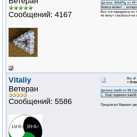
Ветеран
Цитата: WildPig от 09
Алиса может ... котир
Все эти парадоксы из 
Сообщений: 4167
не могут сказаться на 
Vitaliy
Re: И
«
Отве
Ветеран
Цитата: kadh от 09 Се
... Ещё геданкен какой
Сообщений: 5586
Предлагал! Вариант дв