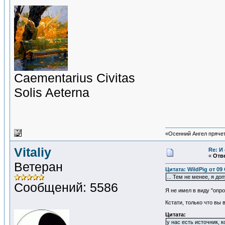
Сaementarius Civitas
Solis Aeterna
«Осенний Ангел прячетс
Vitaliy
Re: И
«
Отве
Ветеран
Цитата: WildPig от 09
... Тем не менее, я 
Сообщений: 5586
Я не имел в виду "опр
Кстати, только что вы
Цитата:
у нас есть источник, 