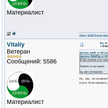
Материалист
Vitaliy:
SCIES Forum
Glos
Vitaliy
Re: И
«
Отве
Ветеран
Цитата: kadh от 09 Се
Цитата: WildPig от 09
Сообщений: 5586
А Вы поняли суть пон
Понять-то он понял.
Но НЕ СОГЛАСЕН.
Ну... как... не согла
и есть. Если смотреть
Материалист