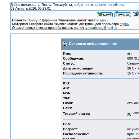
Добро пожаловать,
Гость
. Пожалуйста,
войдите
или
зарегистрируйтесь
.
09 Августа 2026, 05:29:01
Новости:
Книгу С.Доронина "Квантовая магия" читать
здесь
Материалы старого сайта "Физика Магии" доступны для просмотра
здесь
О замеченных глюках просьба писать на почту
quantmag@mail.ru
Основная информация - ain
Имя:
ain
Сообщений:
600 (0.
Статус:
Старож
Дата регистрации:
26 Октя
Последняя активность:
15 Октя
ICQ:
AIM:
MSN:
YIM:
Email:
скрыт
Сайт:
Offli
Текущий статус:
Пол:
Возраст:
не указ
Расположение:
Красно