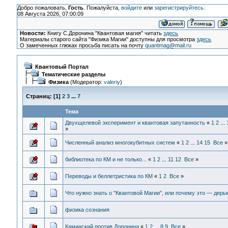
Добро пожаловать,
Гость
. Пожалуйста,
войдите
или
зарегистрируйтесь
.
08 Августа 2026, 07:00:09
Новости:
Книгу С.Доронина "Квантовая магия" читать
здесь
Материалы старого сайта "Физика Магии" доступны для просмотра
здесь
О замеченных глюках просьба писать на почту
quantmag@mail.ru
Квантовый Портал
Тематические разделы
Физика
(Модератор:
valeriy
)
Страниц:
[
1
]
2
3
...
7
Тема
Двухщелевой эксперимент и квантовая запутанность
«
1
2
...
»
Численный анализ многокубитных систем
«
1
2
...
14
15
Все
»
библиотека по КМ и не только...
«
1
2
...
11
12
Все
»
Переводы и беллетристика по КМ
«
1
2
Все
»
Что нужно знать о "Квантовой Магии", или почему это — дерь
физика сознания
Каминский против Доронина
«
1
2
...
8
9
Все
»