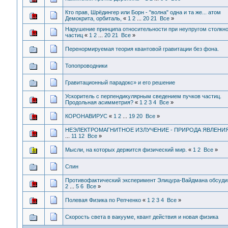
Кто прав, Шрёдингер или Борн - "волна" одна и та же... атом
Демокрита, орбиталь,
«
1
2
...
20
21
Все
»
Нарушение принципа относительности при неупругом столкн
частиц
«
1
2
...
20
21
Все
»
Перенормируемая теория квантовой гравитации без фона.
Топопроводники
Гравитационный парадокс» и его решение
Ускоритель с перпендикулярным сведением пучков частиц.
Продольная асимметрия?
«
1
2
3
4
Все
»
КОРОНАВИРУС
«
1
2
...
19
20
Все
»
НЕЭЛЕКТРОМАГНИТНОЕ ИЗЛУЧЕНИЕ - ПРИРОДА ЯВЛЕНИ
...
11
12
Все
»
Мысли, на которых держится физический мир.
«
1
2
Все
»
Спин
Противофактический эксперимент Элицура-Вайдмана обсуд
2
...
5
6
Все
»
Полевая Физика по Репченко
«
1
2
3
4
Все
»
Скорость света в вакууме, квант действия и новая физика