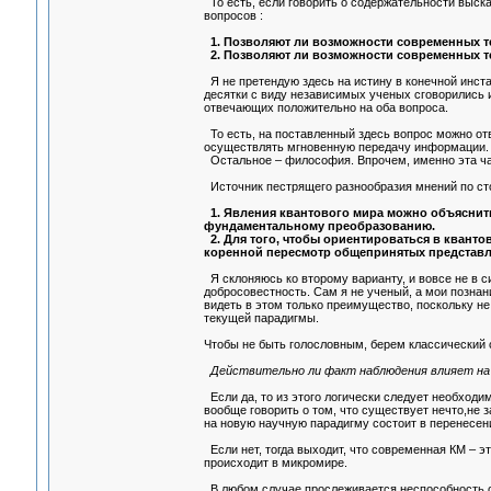
То есть, если говорить о содержательности выск
вопросов :
1. Позволяют ли возможности современных т
2. Позволяют ли возможности современных те
Я не претендую здесь на истину в конечной инста
десятки с виду независимых ученых сговорились и
отвечающих положительно на оба вопроса.
То есть, на поставленный здесь вопрос можно от
осуществлять мгновенную передачу информации.
Остальное – философия. Впрочем, именно эта час
Источник пестрящего разнообразия мнений по сто
1. Явления квантового мира можно объяснить
фундаментальному преобразованию.
2. Для того, чтобы ориентироваться в квант
коренной пересмотр общепринятых представлени
Я склоняюсь ко второму варианту, и вовсе не в с
добросовестность. Сам я не ученый, а мои познан
видеть в этом только преимущество, поскольку н
текущей парадигмы.
Чтобы не быть голословным, берем классический
Действительно ли факт наблюдения влияет на
Если да, то из этого логически следует необходи
вообще говорить о том, что существует нечто,не з
на новую научную парадигму состоит в перенесен
Если нет, тогда выходит, что современная КМ – эт
происходит в микромире.
В любом случае прослеживается неспособность с