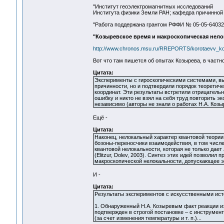
"Институт геоэлектромагнитных исследований
Института физики Земли РАН; кафедра причинной 
"Работа поддержана грантом РФФИ № 05-05-64032
"Козыревское время и макроскопическая нело
http://www.chronos.msu.ru/RREPORTS/korotaevv_ko
Вот что там пишется об опытах Козырева, в частно
Цитата:
Эксперименты с гироскопическими системами, вы
причинности, но и подтвердили порядок теоретич
координат. Эти результаты встретили отрицательн
ошибку и никто не взял на себя труд повторить э
независимо (авторы не знали о работах Н.А. Козы
Ещё -
Цитата:
Наконец, нелокальный характер квантовой теории 
бозоны-переносчики взаимодействия, в том числе
квантовой нелокальности, которая не только дает
(Elitzur, Dolev, 2003). Синтез этих идей позволил
макроскопической нелокальности, допускающее 
И -
Цитата:
Результаты экспериментов с искусственными источ
1. Обнаруженный Н.А. Козыревым факт реакции и
подтвержден в строгой постановке – с инструме
(за счет изменения температуры и т. п.)...