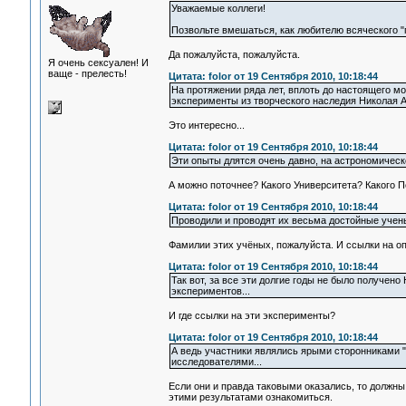
Уважаемые коллеги!
Позвольте вмешаться, как любителю всяческого "п
Да пожалуйста, пожалуйста.
Я очень сексуален! И
ваще - прелесть!
Цитата: folor от 19 Сентября 2010, 10:18:44
На протяжении ряда лет, вплоть до настоящего м
эксперименты из творческого наследия Николая 
Это интересно...
Цитата: folor от 19 Сентября 2010, 10:18:44
Эти опыты длятся очень давно, на астрономическо
А можно поточнее? Какого Университета? Какого П
Цитата: folor от 19 Сентября 2010, 10:18:44
Проводили и проводят их весьма достойные учен
Фамилии этих учёных, пожалуйста. И ссылки на оп
Цитата: folor от 19 Сентября 2010, 10:18:44
Так вот, за все эти долгие годы не было получе
экспериментов...
И где ссылки на эти эксперименты?
Цитата: folor от 19 Сентября 2010, 10:18:44
А ведь участники являлись ярыми сторонниками "
исследователями...
Если они и правда таковыми оказались, то должны
этими результатами ознакомиться.