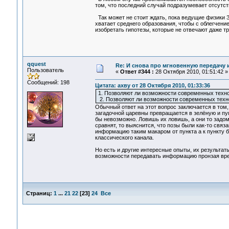
том, что последний случай подразумевает отсутст
Так может не стоит ждать, пока ведущие физики З
хватает среднего образования, чтобы с облегчение
изобретать гипотезы, которые не отвечают даже т
qquest
Re: И снова про мгновенную передачу
Пользователь
«
Ответ #344 :
28 Октября 2010, 01:51:42 »
Сообщений: 198
Цитата: ахву от 28 Октября 2010, 01:33:36
1. Позволяют ли возможности современных техн
2. Позволяют ли возможности современных технол
Обычный ответ на этот вопрос заключается в том,
загадочной царевны превращается в зелёную и пуп
бы невозможно. Ловишь их ловишь, а они то задом
сравнят, то выяснится, что позы были как-то связа
информацию таким макаром от пункта а к пункту б 
классического канала.
Но есть и другие интересные опыты, их результат
возможности передавать информацию пронзая вре
Страниц:
1
...
21
22
[
23
]
24
Все