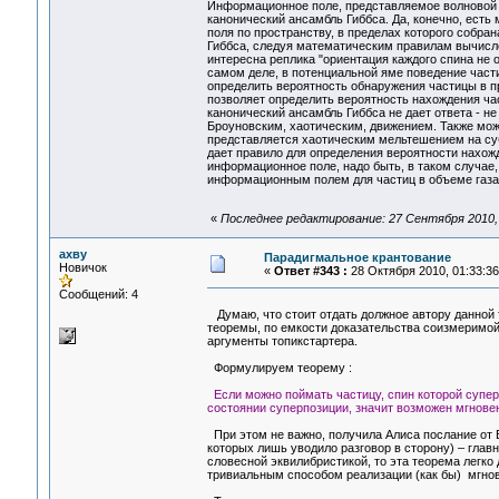
Информационное поле, представляемое волновой фу
канонический ансамбль Гиббса. Да, конечно, ест
поля по пространству, в пределах которого собра
Гиббса, следуя математическим правилам вычисле
интересна реплика "ориентация каждого спина не 
самом деле, в потенциальной яме поведение част
определить вероятность обнаружения частицы в пр
позволяет определить вероятность нахождения час
канонический ансамбль Гиббса не дает ответа - н
Броуновским, хаотическим, движением. Также мож
представляется хаотическим мельтешением на суб
дает правило для определения вероятности нахож
информационное поле, надо быть, в таком случае,
информационным полем для частиц в объеме газа
«
Последнее редактирование: 27 Сентября 2010, 1
ахву
Парадигмальное крантование
Новичок
«
Ответ #343 :
28 Октября 2010, 01:33:36
Сообщений: 4
Думаю, что стоит отдать должное автору данной т
теоремы, по емкости доказательства соизмеримой
аргументы топикстартера.
Формулируем теорему :
Если можно поймать частицу, спин которой супер
состоянии суперпозиции, значит возможен мгнов
При этом не важно, получила Алиса послание от Б
которых лишь уводило разговор в сторону) – главно
словесной эквилибристикой, то эта теорема легк
тривиальным способом реализации (как бы) мгнов