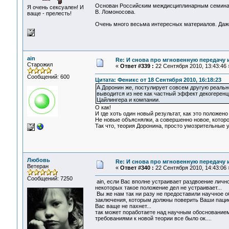
Основан Российским междисциплинарным семинар
Я очень сексуален! И
В. Ломоносова.
ваще - прелесть!
Очень много весьма интересных материалов. Даже 
ain
Re: И снова про мгновенную передачу
Старожил
«
Ответ #339 :
22 Сентября 2010, 13:43:46 
Сообщений: 600
Цитата: Феникс от 18 Сентября 2010, 16:18:23
А Доронин же, постулирует совсем другую реально
выводится из нее как частный эффект декогеренц
Цайлингера и компании.
О как!
И где хоть один новый результат, как это положено
Не новые объяснялки, а совершенно новое, которо
Так что, теория Доронина, просто умозрительные 
Любовь
Re: И снова про мгновенную передачу
Ветеран
«
Ответ #340 :
22 Сентября 2010, 14:43:06 
Сообщений: 7250
ain, если Вас вполне устраивает раздвоение личнос
некоторых такое положение дел не устраивает...
Вы же нам так ни разу не предоставили научное о
заключения, которым должны поверить Ваши пациент
Вас ваще не пахнет...
так может поработаете над научным обоснованием 
требованиями к новой теории все было ок....