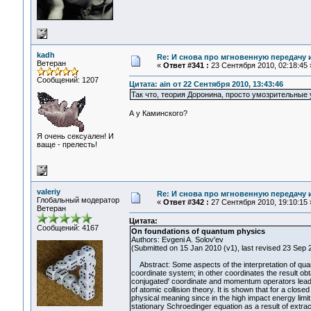
kadh
Re: И снова про мгновенную передачу
Ветеран
«
Ответ #341 :
23 Сентября 2010, 02:18:45 
Сообщений: 1207
Цитата: ain от 22 Сентября 2010, 13:43:46
Так что, теория Доронина, просто умозрительные
А у Каминского?
Я очень сексуален! И
ваще - прелесть!
valeriy
Re: И снова про мгновенную передачу
Глобальный модератор
«
Ответ #342 :
27 Сентября 2010, 19:10:15 
Ветеран
Цитата:
Сообщений: 4167
On foundations of quantum physics
Authors: Evgeni A. Solov'ev
(Submitted on 15 Jan 2010 (v1), last revised 23 Sep 2
Abstract: Some aspects of the interpretation of quan
coordinate system; in other coordinates the result ob
conjugated' coordinate and momentum operators leads 
of atomic collision theory. It is shown that for a clo
physical meaning since in the high impact energy limit 
stationary Schroedinger equation as a result of extra