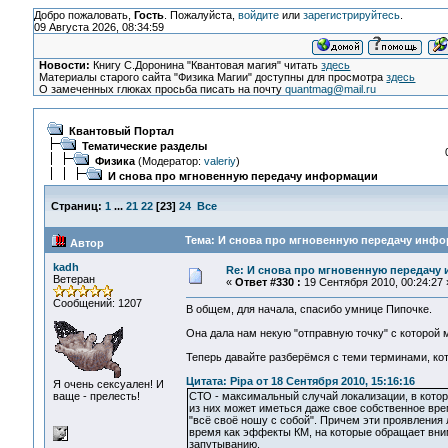
Добро пожаловать,
Гость
. Пожалуйста,
войдите
или
зарегистрируйтесь
.
09 Августа 2026, 08:34:59
Новости:
Книгу С.Доронина "Квантовая магия" читать
здесь
Материалы старого сайта "Физика Магии" доступны для просмотра
здесь
О замеченных глюках просьба писать на почту
quantmag@mail.ru
Квантовый Портал
Тематические разделы
Физика
(Модератор:
valeriy
)
И снова про мгновенную передачу информации
Страниц:
1
...
21
22
[
23
]
24
Все
Тема: И снова про мгновенную передачу инфо
Автор
kadh
Re: И снова про мгновенную передачу
Ветеран
«
Ответ #330 :
19 Сентября 2010, 00:24:27 
Сообщений: 1207
В общем, для начала, спасибо умнице Пипочке.
Она дала нам некую "отправную точку" с которой 
Теперь давайте разберёмся с теми терминами, кот
Цитата: Pipa от 18 Сентября 2010, 15:16:16
Я очень сексуален! И
ваще - прелесть!
СТО - максимальный случай локализации, в котор
из них может иметься даже свое собственное врем
"всё своё ношу с собой". Причем эти проявления 
время как эффекты КМ, на которые обращает вни
запутыванию.