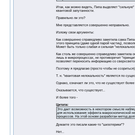
Итак, как можно видеть, Пипа выделяет "сильную"
квантовой запутанности.
Правильно ли это?
Мне представляется совершенно неправильно.
Изложу свои аргументы:
Как совершенно справедливо заметила сама Пипа,
этого принципа (даже одной парой частиц), позвол
Может быть только слабая и сильная "нелокальнос
Как столь же совершенно справедливо заметила он
лишь в микропроцессах, не противоречит "принципу
позволяет переносить информацию со сверхсвето
Поэтому я предлагаю (просто чтобы не ссориться) 
Т. н. "квантовая нелокальность" является по сущес
Однако, означает ли это, что не существует боле
Оказывается, что существует...
И более того -
Цитата:
Это дает возможность в некотором смысле наблю
для использования эффекта макроскопической не
процессов. На этой основе разработан метод долг
Думаете это писали какие-то "шизотерики"?
Нет...