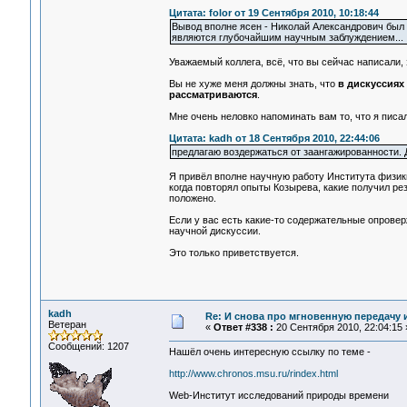
Цитата: folor от 19 Сентября 2010, 10:18:44
Вывод вполне ясен - Николай Александрович был 
являются глубочайшим научным заблуждением...
Уважаемый коллега, всё, что вы сейчас написали,
Вы не хуже меня должны знать, что
в дискуссиях
рассматриваются
.
Мне очень неловко напоминать вам то, что я писа
Цитата: kadh от 18 Сентября 2010, 22:44:06
предлагаю воздержаться от заангажированности.
Я привёл вполне научную работу Института физик
когда повторял опыты Козырева, какие получил рез
положено.
Если у вас есть какие-то содержательные опровер
научной дискуссии.
Это только приветствуется.
kadh
Re: И снова про мгновенную передачу
Ветеран
«
Ответ #338 :
20 Сентября 2010, 22:04:15 
Сообщений: 1207
Нашёл очень интересную ссылку по теме -
http://www.chronos.msu.ru/rindex.html
Web-Институт исследований природы времени