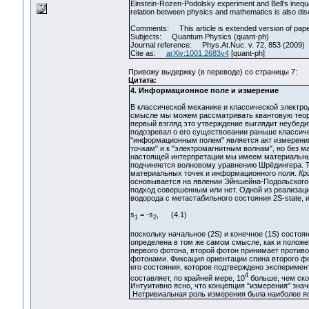
Einstein-Rozen-Podolsky experiment and Bell's inequali
relation between physics and mathematics is also di
Comments: This article is extended version of paper:
Subjects: Quantum Physics (quant-ph)
Journal reference: Phys.At.Nuc. v. 72, 853 (2009)
Cite as:
arXiv:1001.2683v4
[quant-ph]
Привожу выдержку (в переводе) со страницы 7:
Цитата:
4. Информационное поле и измерение
В классической механике и классической электро
смысле мы можем рассматривать квантовую теорию
первый взгляд это утверждение выглядит неубеди
подозревал о его существовании раньше классич
"информационным полем" является акт измерения
точкам" и к "электромагнитным волнам", но без м
настоящей интерпретации мы имеем материальные 
подчиняется волновому уравнению Шрёдингера. Та
материальных точек и информационного поля.
Кр
основывается на явлении Эйншейна-Подольского-
подход совершенным или нет. Одной из реализац
водорода с метастабильного состояния 2S-state
s
= -s
, (4.1)
1
2
поскольку начальное (2S) и конечное (1S) состо
определена в том же самом смысле, как и полож
первого фотона, второй фотон принимает противо
фотонами. Фиксация ориентации спина второго ф
его состояния, которое подтверждено эксперимент
4
составляет, по крайней мере, 10
больше, чем ско
Интуитивно ясно, что концепция "измерения" знач
Нетривиальная роль измерения была наиболее яс