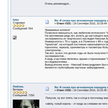
Очень рекомендую...
folor
Re: И снова про мгновенную передачу
Старожил
«
Ответ #331 :
19 Сентября 2010, 10:18:44 
Сообщений: 554
Уважаемые коллеги!
Позвольте вмешаться, как любителю всяческого "по
На протяжении ряда лет, вплоть до настоящего мо
эксперименты из творческого наследия Николая А
Университета с 70-х годов, а в Политехе с 80-х г
"проектов", на который постоянно накатываются (
гороскопы, зеркала, хронометры и тахометры Коз
электронном....
Так вот, за все эти долгие годы не было получе
экспериментов...
А ведь участники являлись ярыми сторонниками "п
исследователями...
Вывод вполне ясен - Николай Александрович был 
являются глубочайшим научным заблуждением...
Любовь
Re: И снова про мгновенную передачу
Ветеран
«
Ответ #332 :
19 Сентября 2010, 10:25:40 
Сообщений: 7250
Пипусик, ну вот опять так и хотца в песочницу в
valeriy, голый король - эт когда за словами ни чег