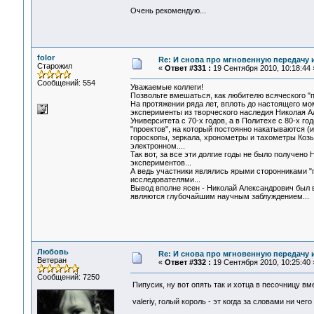
Очень рекомендую...
folor
Re: И снова про мгновенную передачу
Старожил
«
Ответ #331 :
19 Сентября 2010, 10:18:44 
Сообщений: 554
Уважаемые коллеги!
Позвольте вмешаться, как любителю всяческого "по
На протяжении ряда лет, вплоть до настоящего мо
эксперименты из творческого наследия Николая А
Университета с 70-х годов, а в Политехе с 80-х г
"проектов", на который постоянно накатываются (
гороскопы, зеркала, хронометры и тахометры Коз
электронном....
Так вот, за все эти долгие годы не было получе
экспериментов...
А ведь участники являлись ярыми сторонниками "п
исследователями...
Вывод вполне ясен - Николай Александрович был 
являются глубочайшим научным заблуждением...
Любовь
Re: И снова про мгновенную передачу
Ветеран
«
Ответ #332 :
19 Сентября 2010, 10:25:40 
Сообщений: 7250
Пипусик, ну вот опять так и хотца в песочницу в
valeriy, голый король - эт когда за словами ни чег