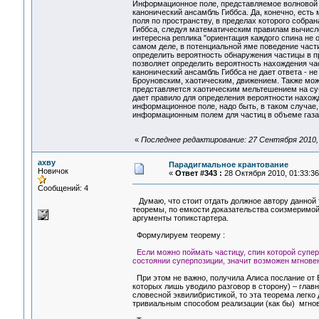
Информационное поле, представляемое волновой фу
канонический ансамбль Гиббса. Да, конечно, ест
поля по пространству, в пределах которого собра
Гиббса, следуя математическим правилам вычисле
интересна реплика "ориентация каждого спина не 
самом деле, в потенциальной яме поведение част
определить вероятность обнаружения частицы в пр
позволяет определить вероятность нахождения час
канонический ансамбль Гиббса не дает ответа - н
Броуновским, хаотическим, движением. Также мож
представляется хаотическим мельтешением на суб
дает правило для определения вероятности нахож
информационное поле, надо быть, в таком случае,
информационным полем для частиц в объеме газа
«
Последнее редактирование: 27 Сентября 2010, 1
ахву
Парадигмальное крантование
Новичок
«
Ответ #343 :
28 Октября 2010, 01:33:36
Сообщений: 4
Думаю, что стоит отдать должное автору данной т
теоремы, по емкости доказательства соизмеримой
аргументы топикстартера.
Формулируем теорему :
Если можно поймать частицу, спин которой супер
состоянии суперпозиции, значит возможен мгнов
При этом не важно, получила Алиса послание от Б
которых лишь уводило разговор в сторону) – главно
словесной эквилибристикой, то эта теорема легк
тривиальным способом реализации (как бы) мгнов