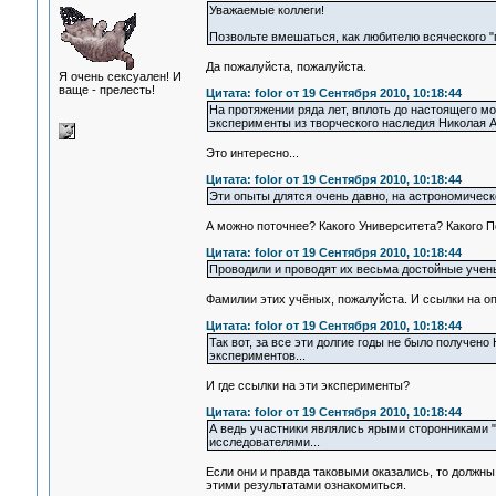
Уважаемые коллеги!
Позвольте вмешаться, как любителю всяческого "п
Да пожалуйста, пожалуйста.
Я очень сексуален! И
ваще - прелесть!
Цитата: folor от 19 Сентября 2010, 10:18:44
На протяжении ряда лет, вплоть до настоящего м
эксперименты из творческого наследия Николая 
Это интересно...
Цитата: folor от 19 Сентября 2010, 10:18:44
Эти опыты длятся очень давно, на астрономическо
А можно поточнее? Какого Университета? Какого П
Цитата: folor от 19 Сентября 2010, 10:18:44
Проводили и проводят их весьма достойные учен
Фамилии этих учёных, пожалуйста. И ссылки на оп
Цитата: folor от 19 Сентября 2010, 10:18:44
Так вот, за все эти долгие годы не было получе
экспериментов...
И где ссылки на эти эксперименты?
Цитата: folor от 19 Сентября 2010, 10:18:44
А ведь участники являлись ярыми сторонниками "
исследователями...
Если они и правда таковыми оказались, то должны
этими результатами ознакомиться.