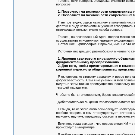
То есть, если говорить о содержательности выск
вопросов :
1. Позволяют ли возможности современных т
2. Позволяют ли возможности современных те
Я не претендую здесь на истину в конечной инста
десятки с виду независимых ученых сговорились и
отвечающих положительно на оба вопроса.
То есть, на поставленный здесь вопрос можно от
осуществлять мгновенную передачу информации.
Остальное – философия. Впрочем, именно эта час
Источник пестрящего разнообразия мнений по сто
1. Явления квантового мира можно объяснить
фундаментальному преобразованию.
2. Для того, чтобы ориентироваться в квант
коренной пересмотр общепринятых представлени
Я склоняюсь ко второму варианту, и вовсе не в с
добросовестность. Сам я не ученый, а мои познан
видеть в этом только преимущество, поскольку н
текущей парадигмы.
Чтобы не быть голословным, берем классический
Действительно ли факт наблюдения влияет на
Если да, то из этого логически следует необходи
вообще говорить о том, что существует нечто,не з
на новую научную парадигму состоит в перенесен
Если нет, тогда выходит, что современная КМ – эт
происходит в микромире.
В любом случае прослеживается неспособность с