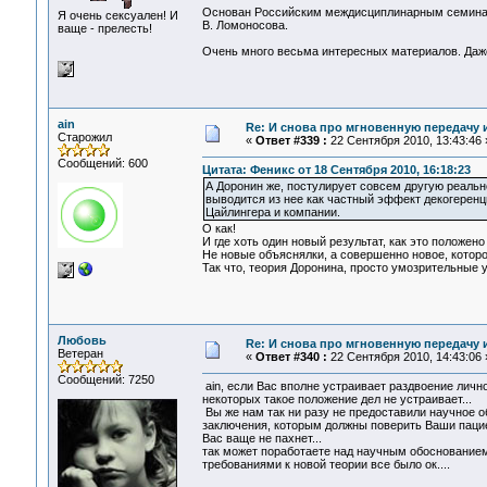
Основан Российским междисциплинарным семинар
Я очень сексуален! И
В. Ломоносова.
ваще - прелесть!
Очень много весьма интересных материалов. Даже 
ain
Re: И снова про мгновенную передачу
Старожил
«
Ответ #339 :
22 Сентября 2010, 13:43:46 
Сообщений: 600
Цитата: Феникс от 18 Сентября 2010, 16:18:23
А Доронин же, постулирует совсем другую реально
выводится из нее как частный эффект декогеренц
Цайлингера и компании.
О как!
И где хоть один новый результат, как это положено
Не новые объяснялки, а совершенно новое, которо
Так что, теория Доронина, просто умозрительные 
Любовь
Re: И снова про мгновенную передачу
Ветеран
«
Ответ #340 :
22 Сентября 2010, 14:43:06 
Сообщений: 7250
ain, если Вас вполне устраивает раздвоение личнос
некоторых такое положение дел не устраивает...
Вы же нам так ни разу не предоставили научное о
заключения, которым должны поверить Ваши пациент
Вас ваще не пахнет...
так может поработаете над научным обоснованием 
требованиями к новой теории все было ок....