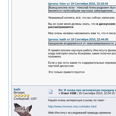
Цитата: folor от 19 Сентября 2010, 10:18:44
Вывод вполне ясен - Николай Александрович был 
являются глубочайшим научным заблуждением...
Уважаемый коллега, всё, что вы сейчас написали,
Вы не хуже меня должны знать, что
в дискуссиях
рассматриваются
.
Мне очень неловко напоминать вам то, что я писа
Цитата: kadh от 18 Сентября 2010, 22:44:06
предлагаю воздержаться от заангажированности.
Я привёл вполне научную работу Института физик
когда повторял опыты Козырева, какие получил рез
положено.
Если у вас есть какие-то содержательные опровер
научной дискуссии.
Это только приветствуется.
kadh
Re: И снова про мгновенную передачу
Ветеран
«
Ответ #338 :
20 Сентября 2010, 22:04:15 
Сообщений: 1207
Нашёл очень интересную ссылку по теме -
http://www.chronos.msu.ru/rindex.html
Web-Институт исследований природы времени