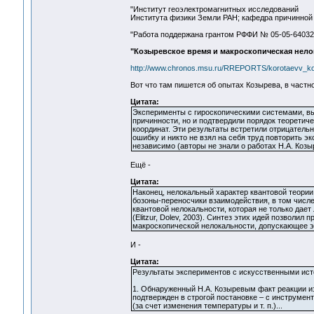
"Институт геоэлектромагнитных исследований
Института физики Земли РАН; кафедра причинной 
"Работа поддержана грантом РФФИ № 05-05-64032
"Козыревское время и макроскопическая нело
http://www.chronos.msu.ru/RREPORTS/korotaevv_ko
Вот что там пишется об опытах Козырева, в частно
Цитата:
Эксперименты с гироскопическими системами, вы
причинности, но и подтвердили порядок теоретич
координат. Эти результаты встретили отрицательн
ошибку и никто не взял на себя труд повторить э
независимо (авторы не знали о работах Н.А. Козы
Ещё -
Цитата:
Наконец, нелокальный характер квантовой теории 
бозоны-переносчики взаимодействия, в том числе
квантовой нелокальности, которая не только дает
(Elitzur, Dolev, 2003). Синтез этих идей позволил
макроскопической нелокальности, допускающее 
И -
Цитата:
Результаты экспериментов с искусственными источ
1. Обнаруженный Н.А. Козыревым факт реакции и
подтвержден в строгой постановке – с инструме
(за счет изменения температуры и т. п.)...