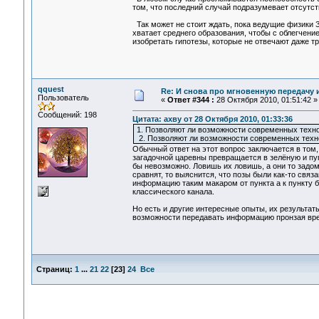
том, что последний случай подразумевает отсутст
Так может не стоит ждать, пока ведущие физики З
хватает среднего образования, чтобы с облегчение
изобретать гипотезы, которые не отвечают даже т
qquest
Re: И снова про мгновенную передачу
Пользователь
«
Ответ #344 :
28 Октября 2010, 01:51:42 »
Сообщений: 198
Цитата: ахву от 28 Октября 2010, 01:33:36
1. Позволяют ли возможности современных техн
2. Позволяют ли возможности современных технол
Обычный ответ на этот вопрос заключается в том,
загадочной царевны превращается в зелёную и пуп
бы невозможно. Ловишь их ловишь, а они то задом
сравнят, то выяснится, что позы были как-то связа
информацию таким макаром от пункта а к пункту б 
классического канала.
Но есть и другие интересные опыты, их результат
возможности передавать информацию пронзая вре
Страниц:
1
...
21
22
[
23
]
24
Все