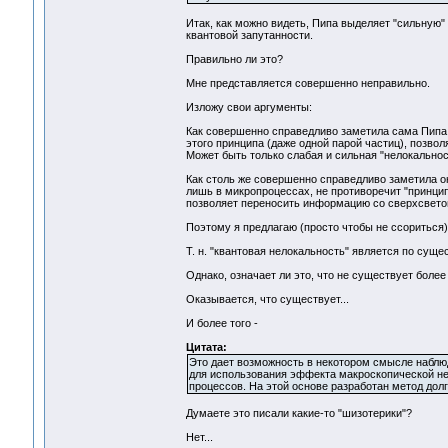
Итак, как можно видеть, Пипа выделяет "сильную"
квантовой запутанности.
Правильно ли это?
Мне представляется совершенно неправильно.
Изложу свои аргументы:
Как совершенно справедливо заметила сама Пипа,
этого принципа (даже одной парой частиц), позвол
Может быть только слабая и сильная "нелокальнос
Как столь же совершенно справедливо заметила он
лишь в микропроцессах, не противоречит "принципу
позволяет переносить информацию со сверхсвето
Поэтому я предлагаю (просто чтобы не ссориться) 
Т. н. "квантовая нелокальность" является по сущес
Однако, означает ли это, что не существует боле
Оказывается, что существует...
И более того -
Цитата:
Это дает возможность в некотором смысле наблю
для использования эффекта макроскопической не
процессов. На этой основе разработан метод долг
Думаете это писали какие-то "шизотерики"?
Нет...