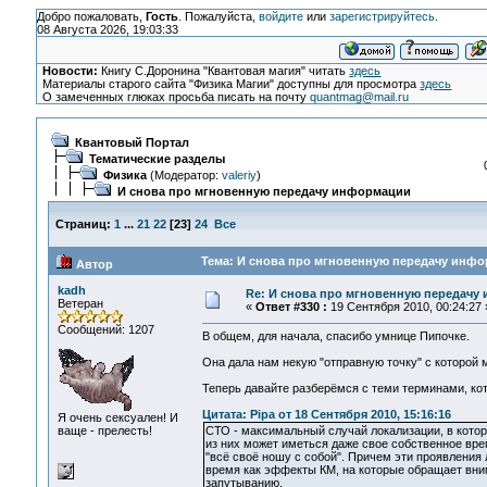
Добро пожаловать,
Гость
. Пожалуйста,
войдите
или
зарегистрируйтесь
.
08 Августа 2026, 19:03:33
Новости:
Книгу С.Доронина "Квантовая магия" читать
здесь
Материалы старого сайта "Физика Магии" доступны для просмотра
здесь
О замеченных глюках просьба писать на почту
quantmag@mail.ru
Квантовый Портал
Тематические разделы
Физика
(Модератор:
valeriy
)
И снова про мгновенную передачу информации
Страниц:
1
...
21
22
[
23
]
24
Все
Тема: И снова про мгновенную передачу инфо
Автор
kadh
Re: И снова про мгновенную передачу
Ветеран
«
Ответ #330 :
19 Сентября 2010, 00:24:27 
Сообщений: 1207
В общем, для начала, спасибо умнице Пипочке.
Она дала нам некую "отправную точку" с которой 
Теперь давайте разберёмся с теми терминами, кот
Цитата: Pipa от 18 Сентября 2010, 15:16:16
Я очень сексуален! И
ваще - прелесть!
СТО - максимальный случай локализации, в котор
из них может иметься даже свое собственное врем
"всё своё ношу с собой". Причем эти проявления 
время как эффекты КМ, на которые обращает вни
запутыванию.