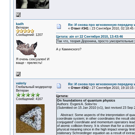
kadh
Re: И снова про мгновенную передачу
Ветеран
«
Ответ #341 :
23 Сентября 2010, 02:18:45 
Сообщений: 1207
Цитата: ain от 22 Сентября 2010, 13:43:46
Так что, теория Доронина, просто умозрительные
А у Каминского?
Я очень сексуален! И
ваще - прелесть!
valeriy
Re: И снова про мгновенную передачу
Глобальный модератор
«
Ответ #342 :
27 Сентября 2010, 19:10:15 
Ветеран
Цитата:
Сообщений: 4167
On foundations of quantum physics
Authors: Evgeni A. Solov'ev
(Submitted on 15 Jan 2010 (v1), last revised 23 Sep 2
Abstract: Some aspects of the interpretation of quan
coordinate system; in other coordinates the result ob
conjugated' coordinate and momentum operators leads 
of atomic collision theory. It is shown that for a clo
physical meaning since in the high impact energy limit 
stationary Schroedinger equation as a result of extra