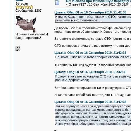
kadh
Re: И снова про мгновенную передачу
Ветеран
«
Ответ #237 :
16 Сентября 2010, 23:51:04 
Сообщений: 1207
Цитата: Oleg.Ol от 16 Сентября 2010, 21:42:36
Извини, Кадх ... но чтобы похерить СТО, нужно 
релятивистских феноменов ...
Да брось. Все т. н. "релятивистские феномены" 
нерелтивистское объяснение. И более того - оно п
Я очень сексуален! И
ваще - прелесть!
Зато полно феноменов, которые СТО просто не в 
СТО не пересматривают лишь потому, что нет дост
Цитата: Oleg.Ol от 16 Сентября 2010, 21:42:36
Но, боюсь, что ваще любая теория способная объс
Ты пишешь так, как будто я - сторонник "локальност
Цитата: Oleg.Ol от 16 Сентября 2010, 21:42:36
Похерить на этом основании СТО - это все равно,
равно 2 (дефект масс)
Вот большинство примерно так и рассуждает... С
И как-то само собой забывается, что т. н. "научна
Цитата: Oleg.Ol от 16 Сентября 2010, 21:42:36
Тот же парадокс Рассела и древний парадокс Зено
(среда передающая сигнал мгновенно должна быть
абсурдно(см. апории Зенона) ... а если речь идет
вопроса о нелокальности, а просто замыливает ег
мы неизбежно придем опять к тому же самому с чег
А это уже, брат, абсурдность посерьезней (горазд