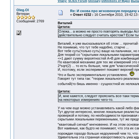
Vitaliy:
SCIES Forum
Glossary
Definitions of Magic
Высш
Oleg.Ol
Re: И снова про мгновенную передачу
Ветеран
«
Ответ #232 :
16 Сентября 2010, 19:42:13 
Сообщений: 2769
Виталий
Цитата:
Олежа... а можно не просто повторять выводы Аспе
действительно следует считать крестом? Если ты
Виталий, я уже высказывался об этом ... прочита
Не понимаю, что тут тебе надобно, старче ...
Вот тебе суть(только суть) ваще на пальчиках, но
Для теорий со "скрытыми локальными параметрами"
<=1 дают сумму вероятностей A+B для комбинаций S(
По квантовой механике для тех же измерений это 
2*sqrt(2) ... то есть больше, чем для "классическо
И, поэтому, если эксперимент покажет верхний пр
Что и было экспериментально установлено.
Говорят тут типа так: "теории локального реализ
событий(то бишь именно - сущностной их нелока
Цитата:
И, мне кажется, следует прояснить все-таки терми
на некоторых измерениях чего-то.
У на чем еще можно устанавливать какой либо фа
Тут другое интересно, многие локальные реалист
проверкой и потому, по необходимости признавая
скрытыми локальными переменными, тут же предла
"квантовый сигнал" мнгновенно. И на этом основ
Вот наивные, как будто не понимают, что эта их с
порождая гораздо больше недоумений чем то, что 
Удивительна эта странная изворотливость ума ид