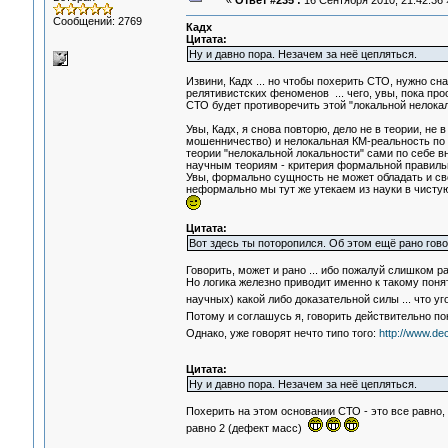
«
Ответ #235 :
16 Сентября 2010, 21:42:36 
Сообщений: 2769
Кадх
Цитата:
Ну и давно пора. Незачем за неё цепляться.
Извини, Кадх ... но чтобы похерить СТО, нужно 
релятивистских феноменов ... чего, увы, пока пр
СТО будет противоречить этой "локальной нелокаль
Увы, Кадх, я снова повторю, дело не в теории, не
мошенничество) и нелокальная КМ-реальность по с
теории "нелокальной локальности" сами по себе в
научным теориям - критерия формальной правиль
Увы, формально сущность не может обладать и сво
неформально мы тут же утекаем из науки в чистую п
Цитата:
Вот здесь ты поторопился. Об этом ещё рано гово
Говорить, может и рано ... ибо пожалуй слишком ра
Но логика железно приводит именно к такому понят
научных) какой либо доказательной силы ... что уг
Потому и соглашусь я, говорить действительно пок
Однако, уже говорят нечто типо того:
http://www.de
Цитата:
Ну и давно пора. Незачем за неё цепляться.
Похерить на этом основании СТО - это все равно,
равно 2 (дефект масс)