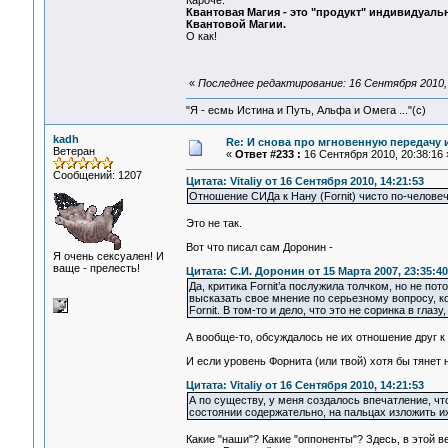
Кароче:
Квантовая Магия - это "продукт" индивидуа
Квантовой Магии.
О как!
«
Последнее редактирование: 16 Сентября 2010, 
"Я - есмь Истина и Путь, Альфа и Омега ..."(с)
kadh
Re: И снова про мгновенную передачу
Ветеран
«
Ответ #233 :
16 Сентября 2010, 20:38:16 
Сообщений: 1207
Цитата: Vitaliy от 16 Сентября 2010, 14:21:53
Отношение СИДа к Нану (Fornit) чисто по-человеч
Это не так.
Вот что писал сам Доронин -
Я очень сексуален! И
ваще - прелесть!
Цитата: С.И. Доронин от 15 Марта 2007, 23:35:40
Да, критика Fornit’а послужила толчком, но не пот
высказать свое мнение по серьезному вопросу, ко
Fornit. В том-то и дело, что это не соринка в глаз
А вообще-то, обсуждалось не их отношение друг к 
И если уровень Форнита (или твой) хотя бы тянет н
Цитата: Vitaliy от 16 Сентября 2010, 14:21:53
А по существу, у меня создалось впечатление, ч
состоянии содержательно, на пальцах изложить и
Какие "наши"? Какие "оппоненты"? Здесь, в этой 