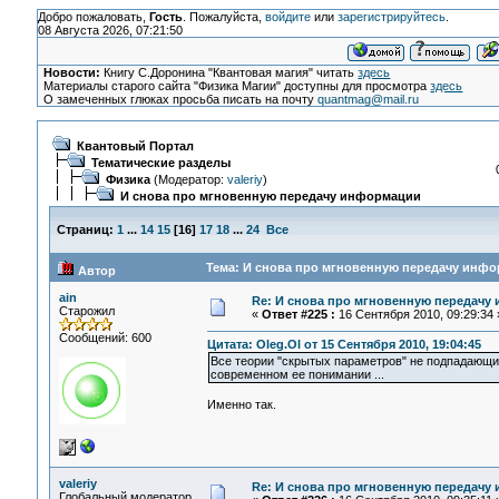
Добро пожаловать,
Гость
. Пожалуйста,
войдите
или
зарегистрируйтесь
.
08 Августа 2026, 07:21:50
Новости:
Книгу С.Доронина "Квантовая магия" читать
здесь
Материалы старого сайта "Физика Магии" доступны для просмотра
здесь
О замеченных глюках просьба писать на почту
quantmag@mail.ru
Квантовый Портал
Тематические разделы
Физика
(Модератор:
valeriy
)
И снова про мгновенную передачу информации
Страниц:
1
...
14
15
[
16
]
17
18
...
24
Все
Тема: И снова про мгновенную передачу инфо
Автор
ain
Re: И снова про мгновенную передачу
Старожил
«
Ответ #225 :
16 Сентября 2010, 09:29:34 
Сообщений: 600
Цитата: Oleg.Ol от 15 Сентября 2010, 19:04:45
Все теории "скрытых параметров" не подпадающих
современном ее понимании ...
Именно так.
valeriy
Re: И снова про мгновенную передачу
Глобальный модератор