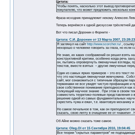
Цитата:
Чтобы понять, насколько этот вывод противоречи
покупателю, что может предложить несколько конк
Фраза-исходник принадлежит некому Алексею Леви
Теперь вернёмся к одной дискуссии трёхлетней д
Вот что писал Доронин о Форните -
Цитата: С.И. Доронин от 13 Марта 2007, 23:28:23
Я заглянул на сайт
http://www.scorcher.ru/
, ссылку
нехорошо о человеке говорить за глаза, но если с
Не знаю, их каких соображений он решил взять на
конструктивной критики, особенно когда речь зах
он, пытаясь опровергнуть лженаучные взгляды, п
текстов, вместе взятых – другие лжеученые пере
Один из самых ярких примеров – это его текст п
что это настоящая лженаучная жемчужина . Собс
сайт, мог ознакомиться с типичным образцом па
терминами не все увидят чистую профанацию и п
свое собственное понимание преподносится как о
толкующий научное знание . При этом в своем тек
совместить теоретико-полевые представления о в
решение одной из самых фундаментальных научны
скрестить «ужа и ежа», т.е. квантовую механику 
Но самое печальное в том, как он преподносит св
сказать, свою лепту в очищение ее от «накипи» . 
Об Айне можно сказать тоже самое.
Цитата: Oleg.Ol от 15 Сентября 2010, 19:04:45
Все теории "скрытых параметров" не подпадающих