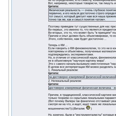
не по определению, а по смыслу, конвенциональн
Вот, например, некоторые товарисчи, так пишуть и
Цитата:
Физическая реальность — очень глубокое понятие 
первично, и его нельзя достаточно строго опреде
тот смысл, который диктует нам вся наша прежня
точно так же, как и смысл понятия «атом».
Поэтому приведем тут существенные для нас приз
Во-первых, это именно то, что является предметом
Во-вторых, это то, что может быть "в принципе" п
Причем и опыт должен быть объективирован, то ест
Этого, собственно, нам будет достаточно ...
Теперь о КМ ...
Если говорить о КМ-феноменологии, то это ни в к
повторяемы и объективны, полученные математи
подтверждались экспериментами.
Но, в отличие от классической науки, феноменоло
ее в объективную "научную картину мира".
Это с самого начала вызывало ожесточенные "нау
В целом все интерпретации КМ можно разделить на
1. Локальный реализм:
Цитата:
за достоверно измеряемой физической величиной
2. Нелокальный реализм:
Цитата:
достоверно измеряемая физическая величина - ес
Причем, в традиционной, классической картине ми
только теориям со скрытыми локальными параметр
(Вот почему Валера так фанатично отстаивает ре
смотря ни на что, и ищет, ищет таких же локальн
мошенничество"(с)Виталик
)
Ну, конечно, были и "инструменталисты" которые во