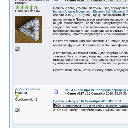
«
Ответ #226 :
16 Сентября 2010, 09:35:11 
Ветеран
Начнем с того, что спин частицы - это, прежде вс
Сообщений: 4167
Intrinsic Angular Momentum; Electron Spin Magnetic 
его спина mu
= 1/2*g*mu
, где g - гиромагнитный 
s
B
на постоянную Планка и все деленное на массу ча
mu
*B. Можно видеть, если поле В отсутствует, т
s
следует, что вместе с исчезновением поля пропада
некоторые продвинутые товарищи так и считают - 
как признак, начисто отсутствует. И он неожиданно
Но вот эта потенциальная энергия U = -mu
*B, по
s
волновую функцию. В случае если В=0 этот фазовы
А вот теперь мы можем взять и две запутанные ч
знаками. Но это только, когда частицы помещены в
отсюда делается вывод, что у запутанных частиц 
суммарный магнитный момент этих частиц равен ну
Ребята, извиняюсь, что я не смогу активно подде
Доброжелатель
Re: И снова про мгновенную передачу
Новичок
«
Ответ #227 :
16 Сентября 2010, 13:07:36 
Сообщений: 41
Цитата: valeriy от 16 Сентября 2010, 09:35:11
Ребята, извиняюсь, что я не смогу активно подде
Это и к лучшему - дискутировать с valeriy бесполе