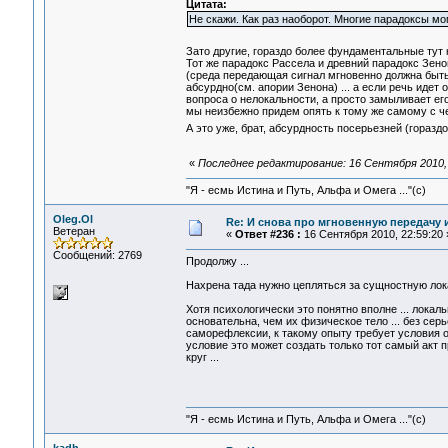
Цитата:
Не скажи. Как раз наоборот. Многие парадоксы м
Зато другие, гораздо более фундаментальные тут 
Тот же парадокс Рассела и древний парадокс Зено
(среда передающая сигнал мгновенно должна быть 
абсурдно(см. апории Зенона) ... а если речь идет
вопроса о нелокальности, а просто замыливает его
мы неизбежно придем опять к тому же самому с чего
А это уже, брат, абсурдность посерьезней (горазд
«
Последнее редактирование: 16 Сентября 2010, 
"Я - есмь Истина и Путь, Альфа и Омега ..."(с)
Oleg.Ol
Re: И снова про мгновенную передачу
Ветеран
«
Ответ #236 :
16 Сентября 2010, 22:59:20 
Сообщений: 2769
Продолжу ...
Нахрена тада нужно цепляться за сущностную ло
Хотя психологически это понятно вполне ... лока
основательна, чем их физическое тело ... без сер
саморефлексии, к такому опыту требует условия о
условие это может создать только тот самый акт п
круг ...
"Я - есмь Истина и Путь, Альфа и Омега ..."(с)