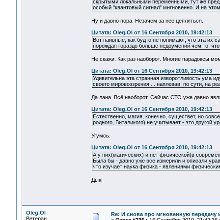
скрытыми локальными переменными, тут же предл
особый "квантовый сигнал" мнгновенно. И на это
Ну и давно пора. Незачем за неё цепляться.
Цитата: Oleg.Ol от 16 Сентября 2010, 19:42:13
Вот наивные, как будто не понимают, что эта их 
порождая гораздо больше недоумений чем то, что 
Не скажи. Как раз наоборот. Многие парадоксы м
Цитата: Oleg.Ol от 16 Сентября 2010, 19:42:13
Удивительна эта странная изворотливость ума и
своего мировоззрения ... наплевав, по сути, на ре
Да лана. Всё наоборот. Сейчас СТО уже давно яв
Цитата: Oleg.Ol от 16 Сентября 2010, 19:42:13
Естественно, магия, конечно, существет, но совсе
родного, Виталикого) не учитывает - это другой у
Угумсь.
Цитата: Oleg.Ol от 16 Сентября 2010, 19:42:13
А у них(магических) и нет физической(в совреме
Была бы - давно уже все измерили и описали урав
что изучает наука физика - явлениями физически
Дык!
Oleg.Ol
Re: И снова про мгновенную передачу
Ветеран