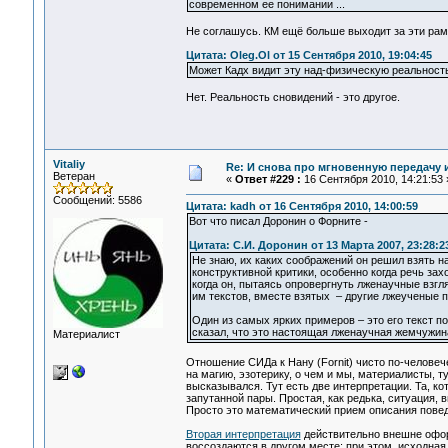
современном ее понимании ...
Не соглашусь. КМ ещё больше выходит за эти рам
Цитата: Oleg.Ol от 15 Сентября 2010, 19:04:45
Может Кадх видит эту над-физическую реальност
Нет. Реальность сновидений - это другое.
Vitaliy
Re: И снова про мгновенную передачу
Ветеран
«
Ответ #229 :
16 Сентября 2010, 14:21:53 
Сообщений: 5586
Цитата: kadh от 16 Сентября 2010, 14:00:59
Вот что писал Доронин о Форните -
Цитата: С.И. Доронин от 13 Марта 2007, 23:28:2
Не знаю, их каких соображений он решил взять н
конструктивной критики, особенно когда речь за
когда он, пытаясь опровергнуть лженаучные взгл
им текстов, вместе взятых – другие лжеученые п
Один из самых ярких примеров – это его текст п
сказал, что это настоящая лженаучная жемчужина
Материалист
Отношение СИДа к Нану (Fornit) чисто по-человеч
на магию, эзотерику, о чем и мы, материалисты, 
высказывался. Тут есть две интерпретации. Та, к
запутанной пары. Простая, как редька, ситуация
Просто это математический прием описания пове
Вторая интерпретация
действительно внешне офор
воссоздаются в другом месте; при этом, исходная