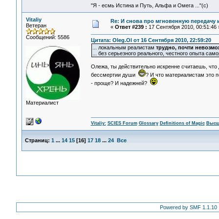
"Я - есмь Истина и Путь, Альфа и Омега ..."(с)
Vitaliy
Re: И снова про мгновенную передачу
Ветеран
«
Ответ #239 :
17 Сентября 2010, 00:51:46 
Сообщений: 5586
Цитата: Oleg.Ol от 16 Сентября 2010, 22:59:20
... локальным реалистам
трудно, почти невозм
... без серьезного реального, честного опыта само
Олежа, ты действительно искренне считаешь, что
бессмертии души
? И что материалистам это 
- проще? И надежней?
Материалист
Vitaliy:
SCIES Forum
Glossary
Definitions of Magic
Высш
Страниц:
1
...
14
15
[
16
]
17
18
...
24
Все
Powered by SMF 1.1.10