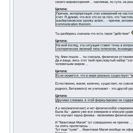
своего мировоззрения ... наплевав, по сути, на ре
Цитата:
Причем, интерпретация этих измерений не насто
счет. Я думаю, что все это из-за того, что "нас
альбертиковское spooky action... - причем, мгнов
communication theorem.
Ты разберись сначала что есть такое "действие"
Цитата:
На мой взгляд, эта ситуация ставит точку в вопро
эзотерических явлений типа телепатии, ясновиден
Ну, блин пошло ... ты сначала, физически установи
Да и ваще, весь этот твой пресловутый набор "эз
человечьим миром ...
Цитата:
Если окажется, что в мире реально существует "ма
Естественно, магия, конечно, существет, но совсе
родного, Виталикого) не учитывает - это другой у
Цитата:
Другими словами, в этой формулировке не содер
А у них(магических) и нет физической(в совреме
Была бы - давно уже все измерили и описали урав
что изучает наука физика - явлениями физическим
И "Квантовая Магия" тут совершенно не причем ... 
ты опять пролетаешь ...
Тут еще "хуже" ... Квантовая Магия вообще не офо