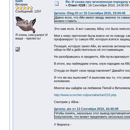
kadh
Re: И снова про мгновенную передачу
Ветеран
«
Ответ #228 :
16 Сентября 2010, 14:00:59 
Сообщений: 1207
Цитата: Oleg.Ol от 15 Сентября 2010, 19:04:45
Давно ясно, что Айн имеет ввиду именно те самы
можно ставить ...
Это нам ясно. А вот самому Айну это было неясно,
Я очень сексуален! И
Моя к нему претензия была вовсе не по поводу сам
ваще - прелесть!
профанирует ту самую КМ, которую взялся защищат
Позиция, которую занял Айн, во многом антинаучн
области КМ и действительно её отстаивающие.
Не разобравшись в предмете, Айн вульгаризирует
В итоге, мы наблюдаем очень злую пародию на КМ
Откуда он берёт свои представления? Давайте пос
И что же мы выясним? А выясним мы то, что уваж
изложение.
Многое мы найдём на любимом Пипой и Виталиком
http://www.scorcher.ru/journal/art/art215.php
Смотрим у Айна -
Цитата: ain от 13 Сентября 2010, 16:45:09
Чтобы понять, насколько этот вывод противоречи
покупателю, что может предложить несколько конк
У Форнита -