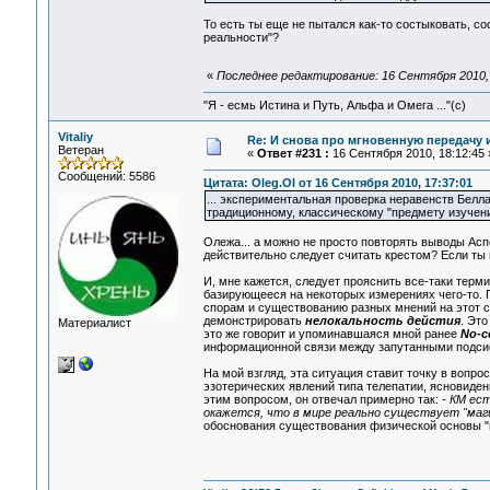
То есть ты еще не пытался как-то состыковать, с
реальности"?
«
Последнее редактирование: 16 Сентября 2010, 
"Я - есмь Истина и Путь, Альфа и Омега ..."(с)
Vitaliy
Re: И снова про мгновенную передачу
Ветеран
«
Ответ #231 :
16 Сентября 2010, 18:12:45 
Сообщений: 5586
Цитата: Oleg.Ol от 16 Сентября 2010, 17:37:01
... экспериментальная проверка неравенств Белл
традиционному, классическому "предмету изучения
Олежа... а можно не просто повторять выводы Аспек
действительно следует считать крестом? Если ты
И, мне кажется, следует прояснить все-таки термин
базирующееся на некоторых измерениях чего-то. 
спорам и существованию разных мнений на этот сч
демонстрировать
нелокальность дейстия
. Эт
Материалист
это же говорит и упоминавшаяся мной ранее
No-c
информационной связи между запутанными подси
На мой взгляд, эта ситуация ставит точку в вопрос
эзотерических явлений типа телепатии, ясновидени
этим вопросом, он отвечал примерно так:
- КМ ес
окажется, что в мире реально существует "маги
обоснования существования физической основы "