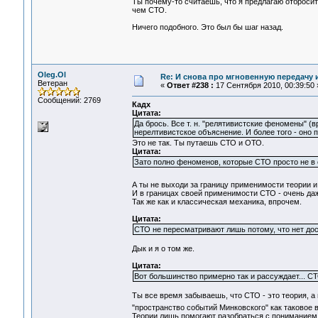
Ты почему-то считаешь, что я предлагаю отброси
чем СТО.
Ничего подобного. Это был бы шаг назад.
Oleg.Ol
Re: И снова про мгновенную передачу
Ветеран
«
Ответ #238 :
17 Сентября 2010, 00:39:50 
Сообщений: 2769
Кадх
Цитата:
Да брось. Все т. н. "релятивистские феномены" 
нерелтивистское объяснение. И более того - оно 
Это не так. Ты путаешь СТО и ОТО.
Цитата:
Зато полно феноменов, которые СТО просто не в 
А ты не выходи за границу применимости теории 
И в границах своей применимости СТО - очень да
Так же как и классическая механика, впрочем.
Цитата:
СТО не пересматривают лишь потому, что нет дос
Дык и я о том же.
Цитата:
Вот большинство примерно так и рассуждает... С
Ты все время забываешь, что СТО - это теория, а 
"пространство событий Минковского" как таковое
Теории лишь помогают разобраться с пониманием 