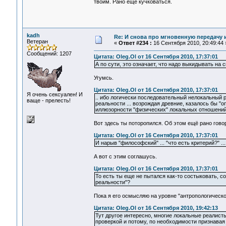
твоим. Рано ещё кучковаться.
kadh
Re: И снова про мгновенную передачу
Ветеран
«
Ответ #234 :
16 Сентября 2010, 20:49:44 
Сообщений: 1207
Цитата: Oleg.Ol от 16 Сентября 2010, 17:37:01
А по сути, это означает, что надо выкидывать на
Угумсь.
Цитата: Oleg.Ol от 16 Сентября 2010, 17:37:01
Я очень сексуален! И
.. ибо логически последовательный нелокальный 
ваще - прелесть!
реальности ... возрождая древние, казалось бы "
иллюзорности "физических" локальных отношений 
Вот здесь ты поторопился. Об этом ещё рано гово
Цитата: Oleg.Ol от 16 Сентября 2010, 17:37:01
И нарыв "философский" ... "что есть критерий?" .
А вот с этим соглашусь.
Цитата: Oleg.Ol от 16 Сентября 2010, 17:37:01
То есть ты еще не пытался как-то состыковать, 
реальности"?
Пока я его осмысляю на уровне "антропологическо
Цитата: Oleg.Ol от 16 Сентября 2010, 19:42:13
Тут другое интересно, многие локальные реалист
проверкой и потому, по необходимости признава