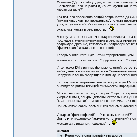
Фейнман ("Да, это абсурдно, и я не знаю почему это 
Но человек - это не робот и, хочет научиться не 
на самом деле?"
Так вот, это положение вещей сохраняется до сих 
"локальных скрытых параметрах", то есть парамет
увы, летучим по безбрежному космосу локальным 
оказалось места в реальности.
А по сути, это означает, что надо выкидывать на 
последовательный нелокальный реализм отнимает 
возрождая древние, казалось бы "опровергнутые"
"физических" локальных отношений ...
Теперь о копенгагенцах. Эта интерпретация, увы -
локальность ... как говорит С.Доронин, - это "пол
Итак, сама КМ, являясь феноменологией, естеств
наблюдается в эксперименте как "квантовая нелок
недвусмысленно говорящее в пользу нелокальног
Потому и все теоретические интерпретации КМ, к
выходят за рамки текущей физической парадигмы
Можно, например, и такую теорию "скрытого врем
хитрые гномы, эльфы, демоны, астральные сущност
"квантовые скачки" ... и, конечно, придумать их
нашем физическом времени как феноменология К
И нарыв "философский" ... "что есть критерий?" .
Вот тут-то и сделался "актуально тотальным"(в с
междисциплинарных подходов" ...
Цитата:
Нет. Реальность сновидений - это другое.