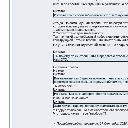
быть в ее собственных "граничных условиях". А в
Цитата:
И как-то само собой забывается, что т. н. "научн
Это да. Но сама научная теория - это не результа
которые консенсуально предъявляются к научной 
1.Формальная правильность.
2.Соответствие действительности.
Так что некий разнообразный набор гипотетическ
конструкцией - это не теория. Это может быть котл
Но у СТО пока нет адекватной замены - не свари
Цитата:
Ты почему-то считаешь, что я предлагаю отброси
чем СТО.
По твоим словам.
На мое:
Цитата:
Вот наивные, как будто не понимают, что эта их 
порождая гораздо больше недоумений чем то, что 
Ты отвечаешь:
Цитата:
Не скажи. Как раз наоборот. Многие парадоксы м
И на на мое замечание:
Цитата:
Зато другие, гораздо более фундаментальные тут к
ты вдруг отказываешься от собственного "наоборот"
Что тогда означает твое "наоборот"?
«
Последнее редактирование: 17 Сентября 2010, 