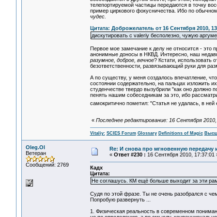
телепортируемой частицы передаются в точку вос
пример циркового фокусничества. Ибо по обычно
чудес.
Цитата: Доброжелатель от 16 Сентября 2010, 13
дискутировать с valeriy бесполезно, чужую аргуме
Первое мое замечание к делу не относится - это
анонимные доносы в НКВД. Интересно, наш недавн
разумное, доброе, вечное
? Кстати, использовать 
безответственности, развязывающий руки для ра
А по существу, у меня создалось впечатление, чт
состоянии содержательно, на пальцах изложить их
студенчестве твердо вызубрили "как оно должно п
пенять нашим собеседникам за это, ибо рассматр
самокритично пометил: "Статья не удалась, в ней е
«
Последнее редактирование: 16 Сентября 2010, 14
Vitaliy:
SCIES Forum
Glossary
Definitions of Magic
Высш
Oleg.Ol
Re: И снова про мгновенную передачу
Ветеран
«
Ответ #230 :
16 Сентября 2010, 17:37:01 
Сообщений: 2769
Кадх
Цитата:
Не соглашусь. КМ ещё больше выходит за эти рам
Судя по этой фразе. Ты не очень разобрался с чем 
Попробую развернуть ...
1. Физическая реальность в современном понимании