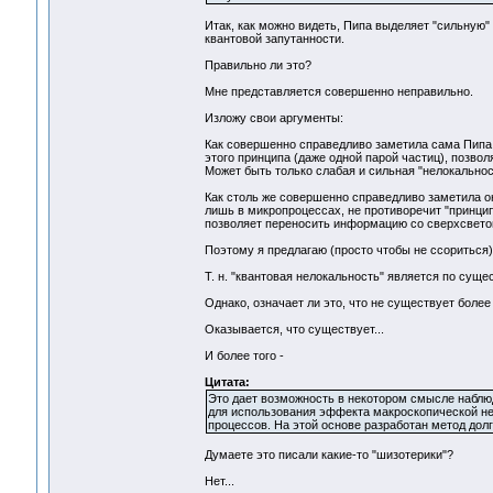
Итак, как можно видеть, Пипа выделяет "сильную"
квантовой запутанности.
Правильно ли это?
Мне представляется совершенно неправильно.
Изложу свои аргументы:
Как совершенно справедливо заметила сама Пипа,
этого принципа (даже одной парой частиц), позвол
Может быть только слабая и сильная "нелокальнос
Как столь же совершенно справедливо заметила он
лишь в микропроцессах, не противоречит "принципу
позволяет переносить информацию со сверхсвето
Поэтому я предлагаю (просто чтобы не ссориться) 
Т. н. "квантовая нелокальность" является по сущес
Однако, означает ли это, что не существует боле
Оказывается, что существует...
И более того -
Цитата:
Это дает возможность в некотором смысле наблю
для использования эффекта макроскопической не
процессов. На этой основе разработан метод долг
Думаете это писали какие-то "шизотерики"?
Нет...