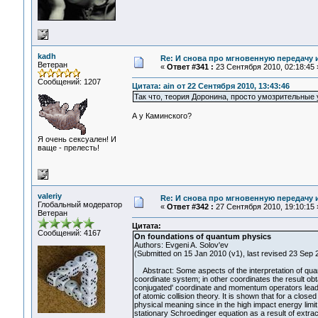
kadh
Re: И снова про мгновенную передачу
Ветеран
«
Ответ #341 :
23 Сентября 2010, 02:18:45 
Сообщений: 1207
Цитата: ain от 22 Сентября 2010, 13:43:46
Так что, теория Доронина, просто умозрительные
А у Каминского?
Я очень сексуален! И
ваще - прелесть!
valeriy
Re: И снова про мгновенную передачу
Глобальный модератор
«
Ответ #342 :
27 Сентября 2010, 19:10:15 
Ветеран
Цитата:
Сообщений: 4167
On foundations of quantum physics
Authors: Evgeni A. Solov'ev
(Submitted on 15 Jan 2010 (v1), last revised 23 Sep 2
Abstract: Some aspects of the interpretation of quan
coordinate system; in other coordinates the result ob
conjugated' coordinate and momentum operators leads 
of atomic collision theory. It is shown that for a clo
physical meaning since in the high impact energy limit 
stationary Schroedinger equation as a result of extra