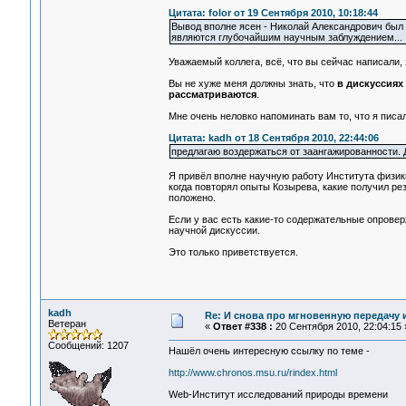
Цитата: folor от 19 Сентября 2010, 10:18:44
Вывод вполне ясен - Николай Александрович был 
являются глубочайшим научным заблуждением...
Уважаемый коллега, всё, что вы сейчас написали,
Вы не хуже меня должны знать, что
в дискуссиях
рассматриваются
.
Мне очень неловко напоминать вам то, что я писа
Цитата: kadh от 18 Сентября 2010, 22:44:06
предлагаю воздержаться от заангажированности.
Я привёл вполне научную работу Института физик
когда повторял опыты Козырева, какие получил рез
положено.
Если у вас есть какие-то содержательные опровер
научной дискуссии.
Это только приветствуется.
kadh
Re: И снова про мгновенную передачу
Ветеран
«
Ответ #338 :
20 Сентября 2010, 22:04:15 
Сообщений: 1207
Нашёл очень интересную ссылку по теме -
http://www.chronos.msu.ru/rindex.html
Web-Институт исследований природы времени