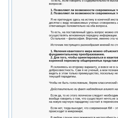
То есть, если говорить о содержательности выск
вопросов :
1. Позволяют ли возможности современных т
2. Позволяют ли возможности современных те
Я не претендую здесь на истину в конечной инста
десятки с виду независимых ученых сговорились и
отвечающих положительно на оба вопроса.
То есть, на поставленный здесь вопрос можно от
осуществлять мгновенную передачу информации.
Остальное – философия. Впрочем, именно эта час
Источник пестрящего разнообразия мнений по сто
1. Явления квантового мира можно объяснить
фундаментальному преобразованию.
2. Для того, чтобы ориентироваться в квант
коренной пересмотр общепринятых представлени
Я склоняюсь ко второму варианту, и вовсе не в с
добросовестность. Сам я не ученый, а мои познан
видеть в этом только преимущество, поскольку н
текущей парадигмы.
Чтобы не быть голословным, берем классический
Действительно ли факт наблюдения влияет на
Если да, то из этого логически следует необходи
вообще говорить о том, что существует нечто,не з
на новую научную парадигму состоит в перенесен
Если нет, тогда выходит, что современная КМ – эт
происходит в микромире.
В любом случае прослеживается неспособность с