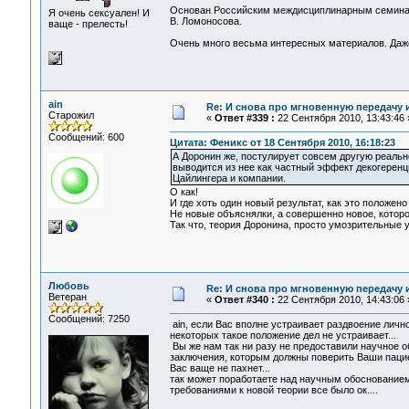
Основан Российским междисциплинарным семинар
Я очень сексуален! И
В. Ломоносова.
ваще - прелесть!
Очень много весьма интересных материалов. Даже 
ain
Re: И снова про мгновенную передачу
Старожил
«
Ответ #339 :
22 Сентября 2010, 13:43:46 
Сообщений: 600
Цитата: Феникс от 18 Сентября 2010, 16:18:23
А Доронин же, постулирует совсем другую реально
выводится из нее как частный эффект декогеренц
Цайлингера и компании.
О как!
И где хоть один новый результат, как это положено
Не новые объяснялки, а совершенно новое, которо
Так что, теория Доронина, просто умозрительные 
Любовь
Re: И снова про мгновенную передачу
Ветеран
«
Ответ #340 :
22 Сентября 2010, 14:43:06 
Сообщений: 7250
ain, если Вас вполне устраивает раздвоение личнос
некоторых такое положение дел не устраивает...
Вы же нам так ни разу не предоставили научное о
заключения, которым должны поверить Ваши пациент
Вас ваще не пахнет...
так может поработаете над научным обоснованием 
требованиями к новой теории все было ок....