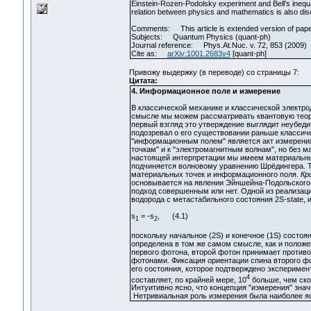
Einstein-Rozen-Podolsky experiment and Bell's inequali
relation between physics and mathematics is also di
Comments: This article is extended version of paper:
Subjects: Quantum Physics (quant-ph)
Journal reference: Phys.At.Nuc. v. 72, 853 (2009)
Cite as:
arXiv:1001.2683v4
[quant-ph]
Привожу выдержку (в переводе) со страницы 7:
Цитата:
4. Информационное поле и измерение
В классической механике и классической электро
смысле мы можем рассматривать квантовую теорию
первый взгляд это утверждение выглядит неубеди
подозревал о его существовании раньше классич
"информационным полем" является акт измерения
точкам" и к "электромагнитным волнам", но без м
настоящей интерпретации мы имеем материальные 
подчиняется волновому уравнению Шрёдингера. Та
материальных точек и информационного поля.
Кр
основывается на явлении Эйншейна-Подольского-
подход совершенным или нет. Одной из реализац
водорода с метастабильного состояния 2S-state
s
= -s
, (4.1)
1
2
поскольку начальное (2S) и конечное (1S) состо
определена в том же самом смысле, как и полож
первого фотона, второй фотон принимает противо
фотонами. Фиксация ориентации спина второго ф
его состояния, которое подтверждено эксперимент
4
составляет, по крайней мере, 10
больше, чем ско
Интуитивно ясно, что концепция "измерения" знач
Нетривиальная роль измерения была наиболее яс