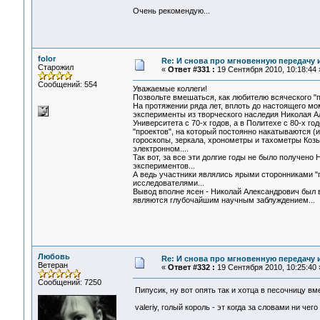
Очень рекомендую...
folor
Re: И снова про мгновенную передачу
Старожил
«
Ответ #331 :
19 Сентября 2010, 10:18:44 
Сообщений: 554
Уважаемые коллеги!
Позвольте вмешаться, как любителю всяческого "по
На протяжении ряда лет, вплоть до настоящего мо
эксперименты из творческого наследия Николая А
Университета с 70-х годов, а в Политехе с 80-х г
"проектов", на который постоянно накатываются (
гороскопы, зеркала, хронометры и тахометры Коз
электронном....
Так вот, за все эти долгие годы не было получе
экспериментов...
А ведь участники являлись ярыми сторонниками "п
исследователями...
Вывод вполне ясен - Николай Александрович был 
являются глубочайшим научным заблуждением...
Любовь
Re: И снова про мгновенную передачу
Ветеран
«
Ответ #332 :
19 Сентября 2010, 10:25:40 
Сообщений: 7250
Пипусик, ну вот опять так и хотца в песочницу в
valeriy, голый король - эт когда за словами ни чег