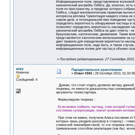
Информационное поле, представляемое волновой фу
канонический ансамбль Гиббса. Да, конечно, ест
поля по пространству, в пределах которого собра
Гиббса, следуя математическим правилам вычисле
интересна реплика "ориентация каждого спина не 
самом деле, в потенциальной яме поведение част
определить вероятность обнаружения частицы в пр
позволяет определить вероятность нахождения час
канонический ансамбль Гиббса не дает ответа - н
Броуновским, хаотическим, движением. Также мож
представляется хаотическим мельтешением на суб
дает правило для определения вероятности нахож
информационное поле, надо быть, в таком случае,
информационным полем для частиц в объеме газа
«
Последнее редактирование: 27 Сентября 2010, 1
ахву
Парадигмальное крантование
Новичок
«
Ответ #343 :
28 Октября 2010, 01:33:36
Сообщений: 4
Думаю, что стоит отдать должное автору данной т
теоремы, по емкости доказательства соизмеримой
аргументы топикстартера.
Формулируем теорему :
Если можно поймать частицу, спин которой супер
состоянии суперпозиции, значит возможен мгнов
При этом не важно, получила Алиса послание от Б
которых лишь уводило разговор в сторону) – главно
словесной эквилибристикой, то эта теорема легк
тривиальным способом реализации (как бы) мгнов