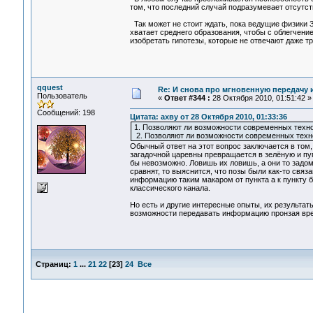
том, что последний случай подразумевает отсутст
Так может не стоит ждать, пока ведущие физики З
хватает среднего образования, чтобы с облегчение
изобретать гипотезы, которые не отвечают даже т
qquest
Re: И снова про мгновенную передачу
Пользователь
«
Ответ #344 :
28 Октября 2010, 01:51:42 »
Сообщений: 198
Цитата: ахву от 28 Октября 2010, 01:33:36
1. Позволяют ли возможности современных техн
2. Позволяют ли возможности современных технол
Обычный ответ на этот вопрос заключается в том,
загадочной царевны превращается в зелёную и пуп
бы невозможно. Ловишь их ловишь, а они то задом
сравнят, то выяснится, что позы были как-то связа
информацию таким макаром от пункта а к пункту б 
классического канала.
Но есть и другие интересные опыты, их результат
возможности передавать информацию пронзая вре
Страниц:
1
...
21
22
[
23
]
24
Все