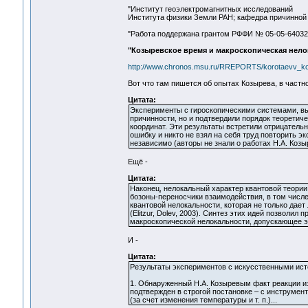
"Институт геоэлектромагнитных исследований
Института физики Земли РАН; кафедра причинной 
"Работа поддержана грантом РФФИ № 05-05-64032
"Козыревское время и макроскопическая нело
http://www.chronos.msu.ru/RREPORTS/korotaevv_ko
Вот что там пишется об опытах Козырева, в частно
Цитата:
Эксперименты с гироскопическими системами, вы
причинности, но и подтвердили порядок теоретич
координат. Эти результаты встретили отрицательн
ошибку и никто не взял на себя труд повторить э
независимо (авторы не знали о работах Н.А. Козы
Ещё -
Цитата:
Наконец, нелокальный характер квантовой теории 
бозоны-переносчики взаимодействия, в том числе
квантовой нелокальности, которая не только дает
(Elitzur, Dolev, 2003). Синтез этих идей позволил
макроскопической нелокальности, допускающее 
И -
Цитата:
Результаты экспериментов с искусственными источ
1. Обнаруженный Н.А. Козыревым факт реакции и
подтвержден в строгой постановке – с инструме
(за счет изменения температуры и т. п.)...