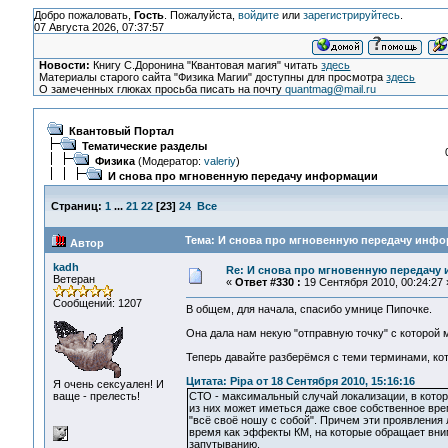
Добро пожаловать,
Гость
. Пожалуйста,
войдите
или
зарегистрируйтесь
.
07 Августа 2026, 07:37:57
Новости:
Книгу С.Доронина "Квантовая магия" читать
здесь
Материалы старого сайта "Физика Магии" доступны для просмотра
здесь
О замеченных глюках просьба писать на почту
quantmag@mail.ru
Квантовый Портал
Тематические разделы
Физика
(Модератор:
valeriy
)
И снова про мгновенную передачу информации
Страниц:
1
...
21
22
[
23
]
24
Все
Тема: И снова про мгновенную передачу инфо
Автор
kadh
Re: И снова про мгновенную передачу
Ветеран
«
Ответ #330 :
19 Сентября 2010, 00:24:27 
Сообщений: 1207
В общем, для начала, спасибо умнице Пипочке.
Она дала нам некую "отправную точку" с которой 
Теперь давайте разберёмся с теми терминами, кот
Цитата: Pipa от 18 Сентября 2010, 15:16:16
Я очень сексуален! И
ваще - прелесть!
СТО - максимальный случай локализации, в котор
из них может иметься даже свое собственное врем
"всё своё ношу с собой". Причем эти проявления 
время как эффекты КМ, на которые обращает вни
запутыванию.