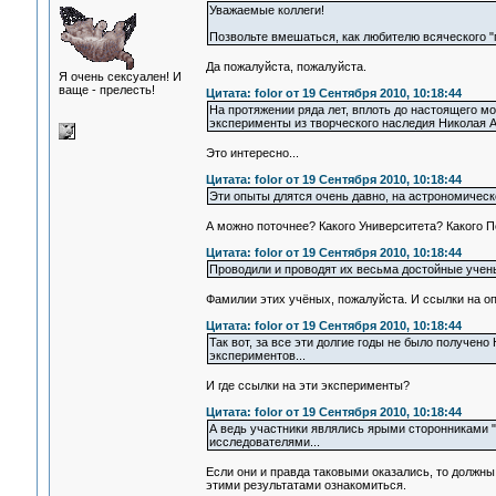
Уважаемые коллеги!
Позвольте вмешаться, как любителю всяческого "п
Да пожалуйста, пожалуйста.
Я очень сексуален! И
ваще - прелесть!
Цитата: folor от 19 Сентября 2010, 10:18:44
На протяжении ряда лет, вплоть до настоящего м
эксперименты из творческого наследия Николая 
Это интересно...
Цитата: folor от 19 Сентября 2010, 10:18:44
Эти опыты длятся очень давно, на астрономическо
А можно поточнее? Какого Университета? Какого П
Цитата: folor от 19 Сентября 2010, 10:18:44
Проводили и проводят их весьма достойные учен
Фамилии этих учёных, пожалуйста. И ссылки на оп
Цитата: folor от 19 Сентября 2010, 10:18:44
Так вот, за все эти долгие годы не было получе
экспериментов...
И где ссылки на эти эксперименты?
Цитата: folor от 19 Сентября 2010, 10:18:44
А ведь участники являлись ярыми сторонниками "
исследователями...
Если они и правда таковыми оказались, то должны
этими результатами ознакомиться.