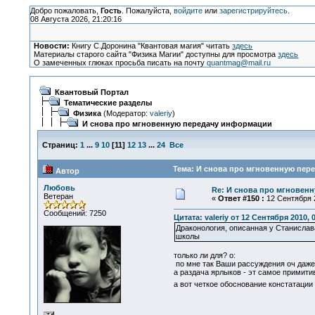
Добро пожаловать,
Гость
. Пожалуйста,
войдите
или
зарегистрируйтесь
.
08 Августа 2026, 21:20:16
Новости:
Книгу С.Доронина "Квантовая магия" читать
здесь
Материалы старого сайта "Физика Магии" доступны для просмотра
здесь
О замеченных глюках просьба писать на почту
quantmag@mail.ru
Квантовый Портал
Тематические разделы
Физика
(Модератор:
valeriy
)
И снова про мгновенную передачу информации
Страниц:
1
...
9
10
[
11
]
12
13
...
24
Все
Тема: И снова про мгновенную пер
Автор
Любовь
Re: И снова про мгновен
Ветеран
«
Ответ #150 :
12 Сентября 2
Сообщений: 7250
Цитата: valeriy от 12 Сентября 2010, 
Драконология, описанная у Станислав
школы
только ли для? o:
по мне так Ваши рассуждения оч даже 
а раздача ярлыков - эт самое примитив
а вот четкое обоснование констатации -