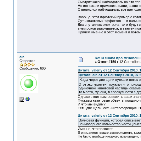
Смотрит какой наблюдатель на эти теп
Но вот ежели применить ваши, выше п
Отвернулся наблюдатель, вот вам одн
Вообще, этот идиотский пример с кото
Суть квантовых эффектов — в наличии
Два спутанных электрона так и будут л
электронов разрушается, а взамен появ
Причем именно в этот момент и потом
ain
Re: И снова про мгновен
Старожил
«
Ответ #159 :
12 Сентября 2
Сообщений: 600
Цитата: valeriy от 12 Сентября 2010, 
Цитата: ain от 12 Сентября 2010, 07:
Когда через две щели пускали поток 
Этот эксперимент показал, что природ
одиночной квантовой частицы оказыва
то место, где она, в совокупности с 
Однако стоит вам освежить ваши знан
Пускаем квантовые объекты поодиночке
И что мы видим?
Есть две щели, есть интерференция. 
Цитата: valeriy от 12 Сентября 2010, 
Волновая функция, которая описывает
неимоверного количества частиц высв
Именно, что является.
В описанном выше эксперименте, каж
Не было вообще никакого взаимодейств