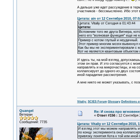
А дальше уже идет рассуждение в терм
участников - бессмысленно. Ибо этот 
Цитата: ain от 12 Сентября 2010, 07:5
Цитата: Vitaliy от Сегодня в 01:43:44
Цитата:
Вспомним того же друга Вигнера, кото
него его "волновая функция" еще не к
Пример с котом глупый и неудачный.
Этот пример многим мозги вывихнул не
Как бы мы не экспериментировали с ко
Кот не является квантовым объектом 
И здесь ты, на мой взгляд, допускаеш
этом он прав. И это согласуется с мо
направлять и на микрочастицы, и на со
коллапсирует до одного из двух состоя
иной парадигме рассмотрения.
А мне никто не может указывать, с по
Vitaliy:
SCIES Forum
Glossary
Definitions o
Quangel
Re: И снова про мгновен
Ветеран
«
Ответ #156 :
12 Сентября 2
Сообщений: 7735
Цитата: Vitaliy от 12 Сентября 2010, 1
И взгляд этот мы можем направлять и 
по концу эксперимента она коллапсиру
привязку понятия Кота к той или иной