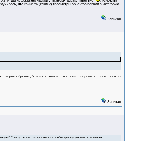
то это "давно доказано наукой", "всякому дураку известно"
) изложить
случилось, что какие-то (какие?) параметры объектов попали в категорию
Записан
ха, черных брюках, белой косыночке... возлежит посреди осеннего леса на
Записан
еликую? Они у тя хаотична сами по себе движуцца иль это некая