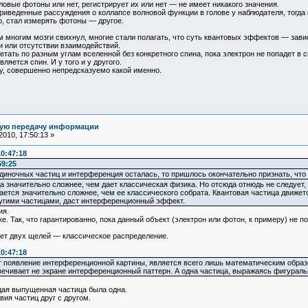
ловые фотоны или нет, регистрирует их или нет — не имеет никакого значения.
риведенные рассуждения о коллапсе волновой функции в голове у наблюдателя, тогда
о, стал измерять фотоны — другое.
м многим мозги свихнул, многие стали полагать, что суть квантовых эффектов — зави
 или отсутствии взаимодействий.
етать по разным углам вселенной без конкретного спина, пока электрон не попадет в 
ляется спин. И у того и у другого.
у, совершенно непредсказуемо какой именно.
ную передачу информации
010, 17:50:13 »
10:47:18
59:25
одиночных частиц и интерференция осталась, то пришлось окончательно признать, что 
а значительно сложнее, чем дает классическая физика. Но отсюда отнюдь не следует, 
ется значительно сложнее, чем ее классического собрата. Квантовая частица движетс
другими частицами, даст интерференционный эффект.
ия.
. Так, что гарантированно, пока данный объект (электрон или фотон, к примеру) не п
Нет двух щелей — классическое распределение.
10:47:18
 появление интерференционной картины, является всего лишь математическим образом 
ечивает не экране интерференционный паттерн. А одна частица, выражаясь фигурально
дая выпущенная частица была одна.
ия частиц друг с другом.