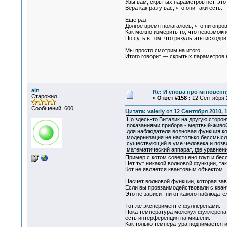
Увы вам, скрытых параметров нет, это 
Вера как раз у вас, что они таки есть.
Ещё раз.
Долгое время полагалось, что ни опро
Как можно измерить то, что невозмож
По суть в том, что результаты исходов
Мы просто смотрим на итого.
Итого говорит — скрытых параметров н
ain
Re: И снова про мгновен
Старожил
«
Ответ #158 :
12 Сентября 2
Сообщений: 600
Цитата: valeriy от 12 Сентября 2010, 
Но здесь-то Виталик на другую сторо
показаниями прибора - мертвый-живой 
для наблюдателя волновая функция ко
модернизация не настолько бессмысле
существующий в уме человека и позв
математический аппарат, где уравнен
Пример с котом совершено глуп и бес
Нет тут никакой волновой функции, так
Кот не является квантовым объектом.
Насчет волновой функции, которая зав
Если вы провзаимодействовали с квант
Это не зависит ни от какого наблюдате
Тот же эксперимент с фуллеренами.
Пока температура молекул фуллерена 
есть интерференция на мишени.
Как только температура поднимается 