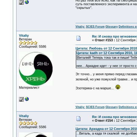
Но раз тебе все ясно, как ты смотришь
суть поставленного эксперимента и на
"скрытых".
Vitaliy:
SCIES Forum
Glossary
Definitions o
Vitaliy
Re: И снова про мгновен
Ветеран
«
Ответ #153 :
12 Сентября 2
Сообщений: 5586
Цитата: Любовь от 12 Сентября 2010,
Цитата: kadh от 12 Сентября 2010, 11
Виталий! Теперь тока так и пиши! Тебе
нее... Ариадне идет - у нее эт просто 
Эт точно... у меня прямо перед глаза
зеленой, но уже пожухлой травке... и
Материалист
Эзотерика-с на марше...
Vitaliy:
SCIES Forum
Glossary
Definitions o
Vitaliy
Re: И снова про мгновен
Ветеран
«
Ответ #154 :
12 Сентября 2
Сообщений: 5586
Цитата: Ариадна от 12 Сентября 2010
...Виталь, а када тя скалкой не долба