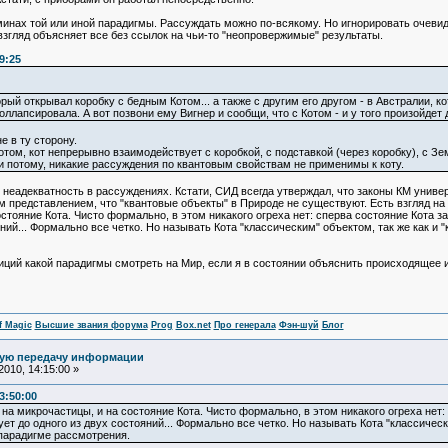
инах той или иной парадигмы. Рассуждать можно по-всякому. Но игнорировать очевид
взгляд объясняет все без ссылок на чьи-то "неопровержимые" результаты.
9:25
рый открывал коробку с бедным Котом... а также с другим его другом - в Австралии, к
оллапсировала. А вот позвони ему Вигнер и сообщи, что с Котом - и у того произойдет 
 в ту сторону.
том, кот непрерывно взаимодействует с коробкой, с подставкой (через коробку), с Зем
и потому, никакие рассуждения по квантовым свойствам не применимы к коту.
ь неадекватность в рассуждениях. Кстати, СИД всегда утверждал, что законы КМ униве
им представлением, что "квантовые объекты" в Природе не существуют. Есть взгляд н
стояние Кота. Чисто формально, в этом никакого огреха нет: сперва состояние Кота з
ний... Формально все четко. Но называть Кота "классическим" объектом, так же как и 
зиций какой парадигмы смотреть на Мир, если я в состоянии объяснить происходящее 
f Magic
Высшие звания форума
Prog
Box.net
Про генерала
Фэн-шуй
Блог
ную передачу информации
010, 14:15:00 »
3:50:00
на микрочастицы, и на состояние Кота. Чисто формально, в этом никакого огреха нет:
ет до одного из двух состояний... Формально все четко. Но называть Кота "классическ
 парадигме рассмотрения.