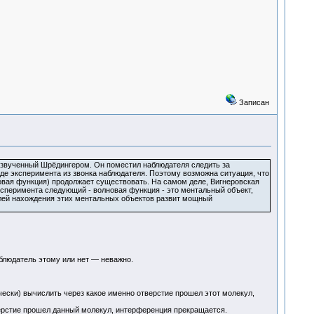
Записан
 озвученный Шрёдингером. Он поместил наблюдателя следить за
оде эксперимента из звонка наблюдателя. Поэтому возможна ситуация, что
новая функция) продолжает существовать. На самом деле, Вигнеровская
ксперимента следующий - волновая функция - это ментальный объект,
лей нахождения этих ментальных объектов развит мощный
аблюдатель этому или нет — неважно.
ески) вычислить через какое именно отверстие прошел этот молекул,
верстие прошел данный молекул, интерференция прекращается.