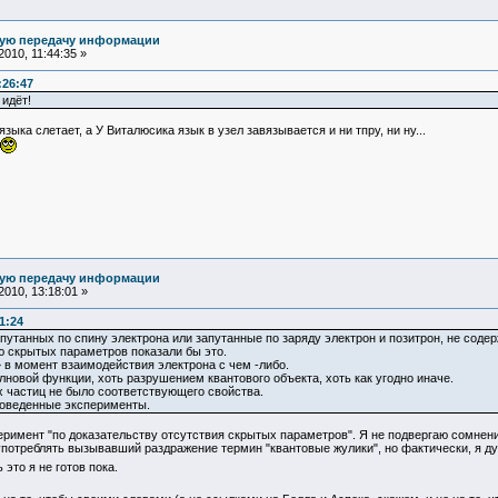
ную передачу информации
010, 11:44:35 »
:26:47
 идёт!
 языка слетает, а У Виталюсика язык в узел завязывается и ни тпру, ни ну...
ную передачу информации
010, 13:18:01 »
1:24
запутанных по спину электрона или запутанные по заряду электрон и позитрон, не содер
 скрытых параметров показали бы это.
 в момент взаимодействия электрона с чем -либо.
новой функции, хоть разрушением квантового объекта, хоть как угодно иначе.
 частиц не было соответствующего свойства.
роведенные эксперименты.
имент "по доказательству отсутствия скрытых параметров". Я не подвергаю сомнения 
употреблять вызывавший раздражение термин "квантовые жулики", но фактически, я д
 это я не готов пока.