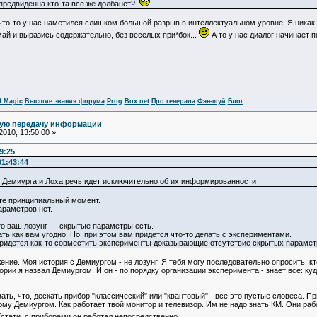
предвиденна кто-та всё же долбанёт?
что-то у нас наметился слишком большой разрыв в интеллектуальном уровне. Я никак не
ай и выразись содержательно, без веселых при*бок...
А то у нас диалог начинает 
f Magic
Высшие звания форума
Prog
Box.net
Про генерала
Фэн-шуй
Блог
ную передачу информации
010, 13:50:00 »
9:25
01:43:44
 Демиурга и Лоха речь идет исключительно об их информированности
те принципиальный момент.
раметров нет.
о ваш лозунг — скрытые параметры есть.
ь как вам угодно. Но, при этом вам придется что-то делать с экспериментами.
ридется как-то совместить эксперименты доказывающие отсутствие скрытых параметр
жение. Моя история с Демиургом - не лозунг. Я тебя могу последовательно опросить: 
рии я назвал Демиургом. И он - по порядку организации эксперимента - знает все: куда
ь, что, дескать прибор "классический" или "квантовый" - все это пустые словеса. При
му Демиургом. Как работает твой монитор и телевизор. Им не надо знать КМ. Они рабо
 Кстати, с приборами он работал непосредственно.