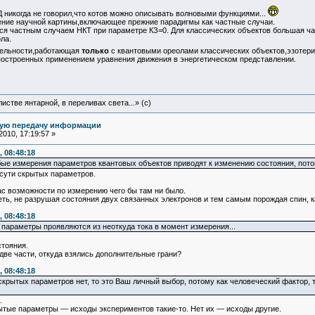
Д никогда не говорил,что котов можно описывать волновыми функциями...
ение научной картины,включающее прежние парадигмы как частные случаи.
я частным случаем НКТ при параметре КЗ=0. Для классических объектов большая час
ла.
ятельности,работающая
только
с квантовыми ореолами классических объектов,эзотер
построенных применением уравнения движения в энергетическом представлении.
истве янтарной, в переливах света...» (c)
ную передачу информации
010, 17:19:57 »
 08:48:18
ые измерения параметров квантовых объектов приводят к изменению состояния, потом
 сути скрытых параметров.
нас возможности по измерению чего бы там ни было.
ть, не разрушая состояния двух связанных электронов и тем самым порождая спин, ка
 08:48:18
то параметры проявляются из неоткуда тока в момент измерения...
стояния.
 две части, откуда взялись дополнительные грани?
 08:48:18
 скрытых параметров нет, то это Ваш личный выбор, потому как человеческий фактор, 
.
тые параметры — исходы экспериментов такие-то. Нет их — исходы другие.