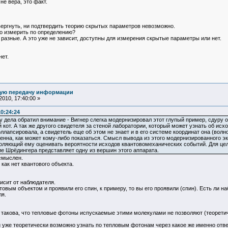
не вера, это факт.
вергнуть, ни подтвердить теорию скрытых параметров невозможно.
но измерить по определению?
 разные. А это уже не зависит, доступны для измерения скрытые параметры или нет.
ет.
ную передачу информации
010, 17:40:00 »
10:24:24
ну дела обратил внимание - Вигнер слегка модернизировал этот глупый пример, сдуру
кот. А так же другого свидетеля за стеной лаборатории, который может узнать об исх
ллапсировала, а свидетель еще об этом не знает и в его системе координат она (вол
нна, как может кому-либо показаться. Смысл вывода из этого модернизированного э
оляющий ему оценивать вероятности исходов квантовомеханических событий. Для це
ие Шрёдингера представляет одну из вершин этого аппарата.
смыслен.
 как нет квантового объекта.
исит от наблюдателя.
овым объектом и проявили его спин, к примеру, то вы его проявили (спин). Есть ли н
ля.
такова, что тепловые фотоны испускаемые этими молекулами не позволяют (теоретич
и уже теоретически возможно узнать по тепловым фотонам через какое же именно от