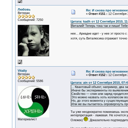
Любовь
Re: И снова про мгновен
Ветеран
«
Ответ #151 :
12 Сентября 2
Сообщений: 7250
Цитата: kadh от 12 Сентября 2010, 11
Виталий! Теперь тока так и пиши! Тебе
нее... Ариадне идет - у нее эт просто с
хотя, суть Виталюсика отражает точно
Vitaliy
Re: И снова про мгновен
Ветеран
«
Ответ #152 :
12 Сентября 2
Сообщений: 5586
Цитата: ain от 12 Сентября 2010, 07:4
... Квантовый объект, например, два 
Иначе бы эксперименты по выявлению
Свойство — спин или заряд «родится»
Это можно назвать хоть коллапсом вол
Но, до этого момента у существующих
Или же вы пытаетесь опровергнуть п
Ты уже неоднократно поминаешь экспер
интерпретация - лажевая. Не хочется 
Материалист
Олежек)
. Доказательно подтвердить