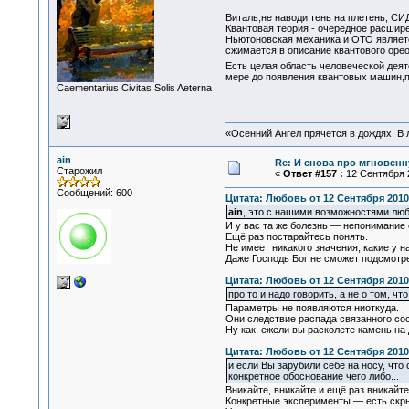
Виталь,не наводи тень на плетень, СИ
Квантовая теория - очередное расшир
Ньютоновская механика и ОТО являетс
сжимается в описание квантового орео
Есть целая область человеческой де
мере до появления квантовых машин,
Сaementarius Civitas Solis Aeterna
«Осенний Ангел прячется в дождях. В л
ain
Re: И снова про мгновен
Старожил
«
Ответ #157 :
12 Сентября 2
Сообщений: 600
Цитата: Любовь от 12 Сентября 2010,
ain
, это с нашими возможностями люб
И у вас та же болезнь — непонимание
Ещё раз постарайтесь понять.
Не имеет никакого значения, какие у 
Даже Господь Бог не сможет подсмотре
Цитата: Любовь от 12 Сентября 2010,
про то и надо говорить, а не о том, ч
Параметры не появляются ниоткуда.
Они следствие распада связанного со
Ну как, ежели вы расколете камень на
Цитата: Любовь от 12 Сентября 2010,
и если Вы зарубили себе на носу, что
конкретное обоснование чего либо...
Вникайте, вникайте и ещё раз вникайте
Конкретные эксперименты — есть скры