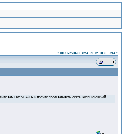
« предыдущая тема
следующая тема »
кие там Олеги, Айны и прочие представители секты Копенгагенской