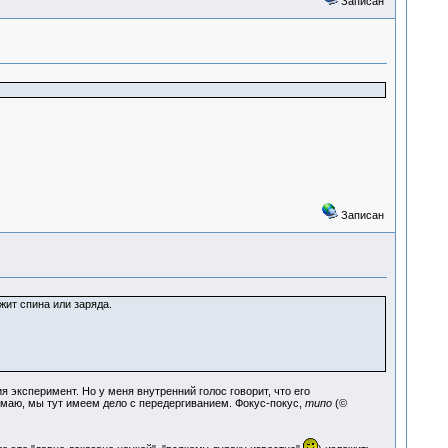
Записан
Записан
жит спина или заряда.
эксперимент. Но у меня внутренний голос говорит, что его
умаю, мы тут имеем дело с передергиванием. Фокус-покус,
типо
(©