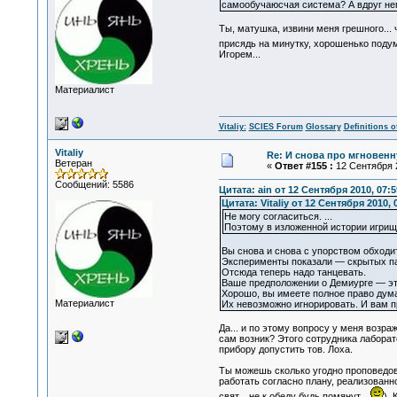
самообучаюсчая система? А вдруг не
Ты, матушка, извини меня грешного... 
присядь на минутку, хорошенько подум
Игорем...
Материалист
Vitaliy:
SCIES Forum
Glossary
Definitions o
Vitaliy
Re: И снова про мгновен
Ветеран
«
Ответ #155 :
12 Сентября 2
Сообщений: 5586
Цитата: ain от 12 Сентября 2010, 07:5
Цитата: Vitaliy от 12 Сентября 2010, 
Не могу согласиться. ...
Поэтому в изложенной истории игрищ
Вы снова и снова с упорством обходи
Эксперименты показали — скрытых па
Отсюда теперь надо танцевать.
Ваше предположении о Демиурге — эт
Хорошо, вы имеете полное право думат
Материалист
Их невозможно игнорировать. И вам п
Да... и по этому вопросу у меня возра
сам возник? Этого сотрудника лаборато
прибору допустить тов. Лоха.
Ты можешь сколько угодно проповедоват
работать согласно плану, реализованно
свят... не к обеду будь помянут...
).