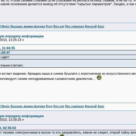
 на то, чтобы своими словами (а не ссылками на Белла и Аспека, скажем, и не на то, ч
 каком основании делается вывод об отсутствии "скрытых параметров". Заодно, и как 
f Magic
Высшие звания форума
Prog
Box.net
Про генерала
Фэн-шуй
Блог
ную передачу информации
010, 13:25:13 »
 11:44:35
:26:47
 идёт!
с языка слетает,
ми встает видение: Ариадна наша в синем бушлате с воротничком из искусственного ме
 проповедует своим неподражаемым салаватским диалектом...
f Magic
Высшие звания форума
Prog
Box.net
Про генерала
Фэн-шуй
Блог
ную передачу информации
010, 13:39:26 »
, 02:36:02
ют твоими электрончикаи в моске то кто заправляеть, ежели не секрет, открой тайну в