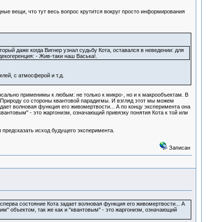
ные вещи, что тут весь вопрос крутится вокруг просто информирования
оторый даже когда Вигнер узнал судьбу Кота, оставался в неведении: для
декогеренция: - Жив-таки наш Васька!.
лей, с атмосферой и т.д.
рсально применимы к любым: не только к микро-, но и к макрообъектам. В
а Природу со стороны квантовой парадигмы. И взгляд этот мы можем
адает волновая функция его живомертвости... А по концу эксперимента она
"квантовым" - это жаргонизм, означающий привязку понятия Кота к той или
и предсказать исход будущего эксперимента.
Записан
 сперва состояние Кота задает волновая функция его живомертвости... А
им" объектом, так же как и "квантовым" - это жаргонизм, означающий