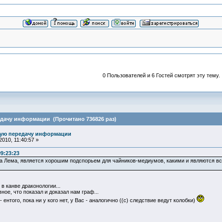
0 Пользователей и 6 Гостей смотрят эту тему.
едачу информации (Прочитано 736826 раз)
ную передачу информации
010, 11:40:57 »
09:23:23
а Лема, является хорошим подспорьем для чайников-медиумов, какими и являются вся
в канве драконологии...
ное, что показал и доказал нам граф...
 ентого, пока ни у кого нет, у Вас - аналогично ((с) следствие ведут колобки)