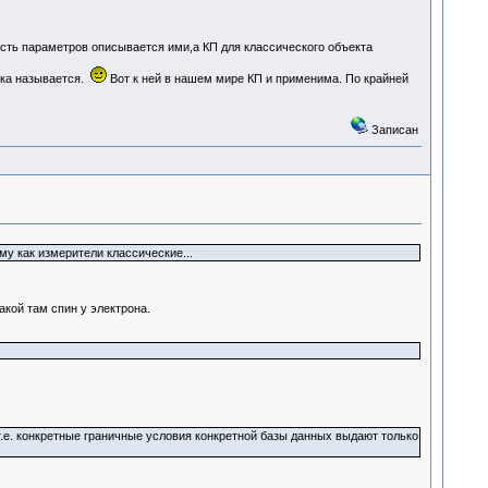
ть параметров описывается ими,а КП для классического объекта
ика называется.
Вот к ней в нашем мире КП и применима. По крайней
Записан
у как измерители классические...
кой там спин у электрона.
т.е. конкретные граничные условия конкретной базы данных выдают только