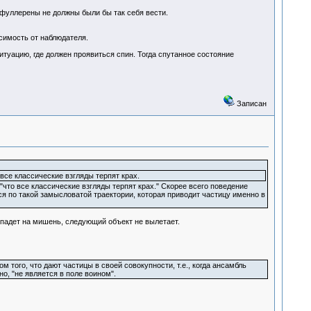
 фуллерены не должны были бы так себя вести.
симость от наблюдателя.
ситуацию, где должен проявиться спин. Тогда спутанное состояние
Записан
все классические взгляды терпят крах.
"что все классические взгляды терпят крах." Скорее всего поведение
я по такой замысловатой траектории, которая приводит частицу именно в
опадет на мишень, следующий объект не вылетает.
того, что дают частицы в своей совокупности, т.е., когда ансамбль
, "не является в поле воином".