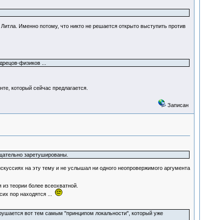
 Литла. Именно потому, что никто не решается открыто выступить против
дрецов-физиков ...
нте, который сейчас предлагается.
Записан
тщательно заретушированы.
в дискуссиях на эту тему и не услышал ни одного неопровержимого аргумента
я из теории более всеохватной.
сих пор находятся ...
зрушается вот тем самым "принципом локальности", который уже