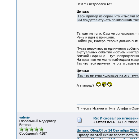
Чем ты недоволен то?
Цитата:
Твой пример из серии, что и тысячи о
им придется стучать по клавишам такж
Ты сам не тупи. Сам же согласился, ч
Речь и идет о принципе.
Пойми уж, Валера, теория должна быть 
Пусть вероятность единичного события
виртуальных событий и объем и интерв
близкой к единице ... тут неопределенн
На практике же мы не наблюдаем макр
Так что твой аргумент, что эти самые 
Цитата:
Так что не тупи хфилосов на эту тему
А в морду?
"Я - есмь Истина и Путь, Альфа и Омега
valeriy
Re: И снова про мгновен
Глобальный модератор
«
Ответ #214 :
14 Сентября 2
Ветеран
Цитата: Oleg.Ol от 14 Сентября 2010,
Сообщений: 4167
Правда по этой схеме вероятность "вы