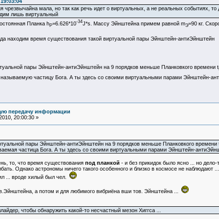
 19:03:04
 чрезвычайна мала, но так как речь идет о виртуальных, а не реальных событиях, то 
одим лишь виртуальный
-34
остоянная Планка h
=6.626*10
J*s. Массу Эйнштейна примем равной m
=90 кг. Скор
P
Э
юда находим время существования такой виртуальной пары Эйнштейн-антиЭйнштейн
туальной пары Эйнштейн-антиЭйнштейн на 9 порядков меньше Планковкого времени t
ак называемую частицу Бога. А ты здесь со своими виртуальными парами Эйнштейн-
ную передачу информации
010, 20:00:30 »
ртуальной пары Эйнштейн-антиЭйнштейн на 9 порядков меньше Планковкого времени t
зываемая частица Бога. А ты здесь со своими виртуальными парами Эйнштейн-антиЭй
ень, то, что время существования
под планкой
- и без прикидок было ясно ... но дел
бать. Однако астрономы ничего такого особенного и близко в космосе не наблюдают ...
ил ... вроде хилый был чел.
в.Эйнштейна, а потом и для любимого вибриёна вши тов. Эйнштейна ...
айдер, чтобы обнаружить какой-то несчастный мезон Хиггса ...