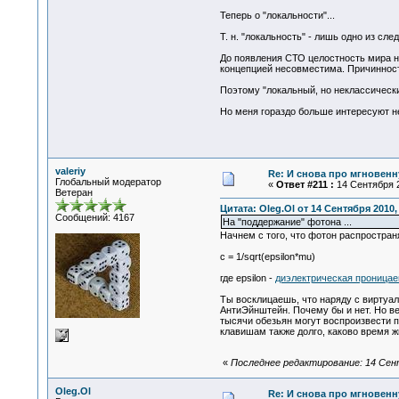
Теперь о "локальности"...
Т. н. "локальность" - лишь одно из сл
До появления СТО целостность мира ни
концепцией несовместима. Причинност
Поэтому "локальный, но неклассическ
Но меня гораздо больше интересуют не
valeriy
Re: И снова про мгновен
Глобальный модератор
«
Ответ #211 :
14 Сентября 2
Ветеран
Цитата: Oleg.Ol от 14 Сентября 2010,
Сообщений: 4167
На "поддержание" фотона ...
Начнем с того, что фотон распростран
c = 1/sqrt(epsilon*mu)
где epsilon -
диэлектрическая проницае
Ты восклицаешь, что наряду с вирту
АнтиЭйнштейн. Почему бы и нет. Но ве
тысячи обезьян могут воспроизвести п
клавишам также долго, каково время жи
«
Последнее редактирование: 14 Сентя
Oleg.Ol
Re: И снова про мгновен