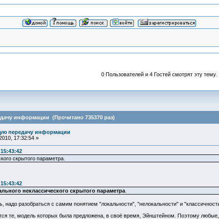
0 Пользователей и 4 Гостей смотрят эту тему.
едачу информации (Прочитано 735370 раз)
ную передачу информации
010, 17:32:54 »
 15:43:42
ского скрытого параметра.
 15:43:42
ального неклассического скрытого параметра
.
ь, надо разобраться с самим понятием "локальности", "нелокальности" и "классичности
ся те, модель которых была предложена, в своё время, Эйнштейном. Поэтому любые,