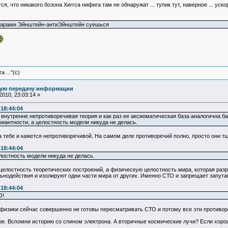
ся, что никакого бозона Хиггса нифига там не обнаружат ... тупик тут, наверное ... уско
 парами Эйнштейн-антиЭйнштейн суешься
 ..."(с)
ную передачу информации
010, 23:03:14 »
 18:44:04
 внутренне непротиворечивая теория и как раз ее аксиоматическая база аналогична б
риантности, а целостность модели никуда не делась.
а тебе и кажется непротиворечивой. На самом деле противоречий полно, просто они 
 18:44:04
лостность модели никуда не делась.
целостность теоретических построений, а физическую целостность мира, которая раз
льнодействия и изолируют одни части мира от других. Именно СТО и запрещает запу
 18:44:04
О!
физики сейчас совершенно не готовы пересматривать СТО и потому все эти противор
е. Вспомни историю со спином электрона. А вторичные космические лучи? Если хорошо