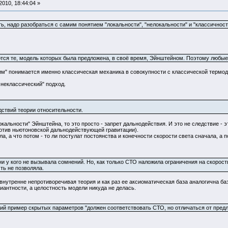
010, 18:44:04 »
ь, надо разобраться с самим понятием "локальности", "нелокальности" и "классичност
ся те, модель которых была предложена, в своё время, Эйнштейном. Поэтому любые,
ским" понимается именно классическая механика в совокупности с классической термо
 неклассический" подход.
едствий теории относительности.
кальности" Эйнштейна, то это просто - запрет дальнодействия. И это не следствие - э
отив ньютоновской дальнодействующей гравитации).
а, а что потом - то ли постулат постоянства и конечности скорости света сначала, а 
и у кого не вызывала сомнений. Но, как только СТО наложила ограничения на скорость
ть не позволяла.
внутренне непротиворечивая теория и как раз ее аксиоматическая база аналогична ба
иантности, а целостность модели никуда не делась.
ий пример скрытых параметров "должен соответствовать СТО, но отличаться от предл