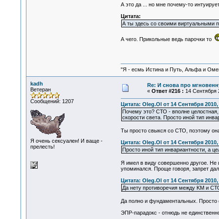
А это да ... но мне почему-то интуирует
Цитата:
А ты здесь со своими виртуальными
А чего. Прикольные ведь парочки то
"Я - есмь Истина и Путь, Альфа и Омега
kadh
Re: И снова про мгновен
Ветеран
«
Ответ #216 :
14 Сентября 2
Сообщений: 1207
Цитата: Oleg.Ol от 14 Сентября 2010,
Почему это? СТО - вполне целостная,
скорости света. Просто иной тип инва
Ты просто свыкся со СТО, поэтому он
Я очень сексуален! И ваще -
Цитата: Oleg.Ol от 14 Сентября 2010,
прелесть!
Просто иной тип инвариантности, а це
Я имел в виду совершенно другое. Не 
упоминался. Проще говоря, запрет да
Цитата: Oleg.Ol от 14 Сентября 2010,
Да нету противоречия между KM и СТ
Да полно и фундаментальных. Просто 
ЭПР-парадокс - отнюдь не единственно