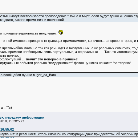
безьян могут воспроизвести произведение "Война и Мир", если будут денно и ношно с
е долго, каково время жизни вселенной.
то принципе вероятность ненулевая.
точной именно в принципе (в границах применимости, конечно)... а первое, второе, и 
 чрезвычайна мала, но так как речь идет о виртуальных, а не реальных событиях, то 
алы времени необходимы лишь виртуальные, а не реальные ... . Так что итоговая су
ость полная.
офлюктуаций ...
значит это неверно в принцие!
.
виртуальные события реально "поддерживают" фотон ну никак не катит "за теорию".
, а пообщайся лучше в Igor_da_Baru.
 ..."(с)
ную передачу информации
010, 19:28:53 »
 16:55:02
лупания" в реальность столь сложной конфигурации даже при достаточной энергии пре