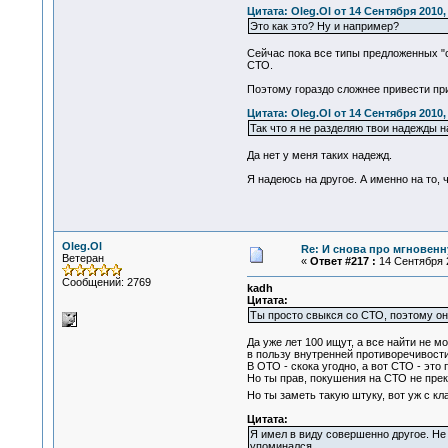
Цитата: Oleg.Ol от 14 Сентября 2010,
Это как это? Ну и например?
Сейчас пока все типы предложенных "с
СТО.
Поэтому гораздо сложнее привести пр
Цитата: Oleg.Ol от 14 Сентября 2010,
Так что я не разделяю твои надежды н
Да нет у меня таких надежд.
Я надеюсь на другое. А именно на то, 
Oleg.Ol
Re: И снова про мгновен
Ветеран
«
Ответ #217 :
14 Сентября 2
Сообщений: 2769
kadh
Цитата:
Ты просто свыкся со СТО, поэтому он
Да уже лет 100 ищут, а все найти не м
в пользу внутренней противоречивост
В ОТО - скока угодно, а вот СТО - это
Но ты прав, покушения на СТО не прек
Но ты заметь такую штуку, вот уж с кл
Цитата:
Я имел в виду совершенно другое. Не
упоминался.