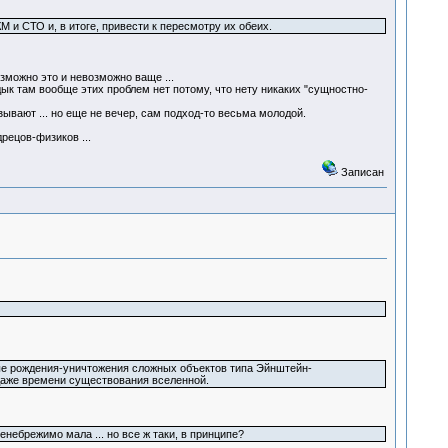
и СТО и, в итоге, привести к пересмотру их обеих.
зможно это и невозможно ваще ...
дык там вообще этих проблем нет потому, что нету никаких "сущностно-
зывают ... но еще не вечер, сам подход-то весьма молодой.
рецов-физиков ...
Записан
е рождения-уничтожения сложных объектов типа Эйнштейн-
 даже времени существования вселенной.
небрежимо мала ... но все ж таки, в принципе?