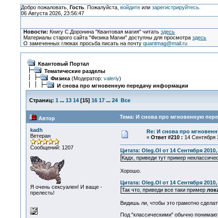
Добро пожаловать,
Гость
. Пожалуйста,
войдите
или
зарегистрируйтесь
.
06 Августа 2026, 23:56:47
Новости:
Книгу С.Доронина "Квантовая магия" читать
здесь
Материалы старого сайта "Физика Магии" доступны для просмотра
здесь
О замеченных глюках просьба писать на почту
quantmag@mail.ru
Квантовый Портал
Тематические разделы
Физика
(Модератор:
valeriy
)
И снова про мгновенную передачу информации
Страниц:
1
...
13
14
[
15
]
16
17
...
24
Все
Тема: И снова про мгновенную пер
Автор
kadh
Re: И снова про мгновен
Ветеран
«
Ответ #210 :
14 Сентября 2
Сообщений: 1207
Цитата: Oleg.Ol от 14 Сентября 2010,
Кадх, приведи тут пример неклассиче
Хорошо.
Цитата: Oleg.Ol от 14 Сентября 2010,
Я очень сексуален! И ваще -
Так что, приведи все таки пример
лок
прелесть!
Видишь ли, чтобы это грамотно сделат
Под "классическими" обычно понимают