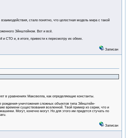
 взаимодействия, стало понятно, что целостная модель мира с такой
оженного Эйнштейном. Вот и всё.
и СТО и, в итоге, привести к пересмотру их обеих.
Записан
уют в уравнениях Максвелла, как определяющие константы.
е рождения-уничтожения сложных объектов типа Эйнштейн-
даже времени существования вселенной. Твой пример из серии, что и
ашинки. Могут, конечно могут. Но для этого им придется стучать по
aru.
Записан