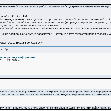
елокальные "скрытые параметры", которые могли бы устранить противоречия между КМ 
!
сана" и в CТО и в КМ
ОТО что щас пытаются преодолевать в различных теориях "квантовой гравитации" ... Во
ории "нового типа", системно построенные теории (теория декогеренции, например) - 
, частиц ... а только системы и их состояния.
ной базой" - вон даже неравенства Белла и их проверка столько толков и нареканий вы
а некие волшебные "скрытые параметры" ... которые вдруг откроются перед взором муд
ября 2010, 19:17:53 от Oleg.Ol
»
 ..."(с)
ную передачу информации
010, 19:03:04 »
альными рождением-уничтожением электрон-позитронной пары возможны и виртуальны
ероятность такого события настолько мизерна, что для его реализации не хватило бы
лупания" в реальность столь сложной конфигурации даже при достаточной энергии пре