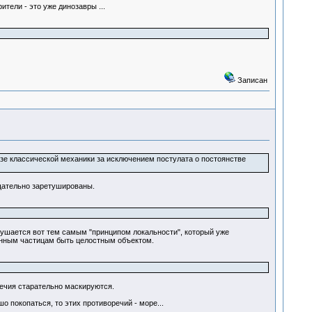
рители - это уже динозавры ...
Записан
азе классической механики за исключением постулата о постоянстве
тщательно заретушированы.
рушается вот тем самым "принципом локальности", который уже
танным частицам быть целостным объектом.
ечия старательно маскируются.
 покопаться, то этих противоречий - море...