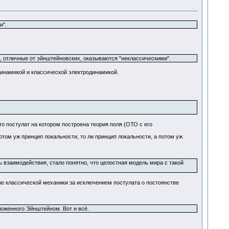
и".
 отличные от эйнштейновских, оказываются "неклассическими".
динамикой и классической электродинамикой.
то постулат на котором построена теория поля (ОТО с его
потом уж принцип локальности, то ли принцип локальности, а потом уж
 взаимодействия, стало понятно, что целостная модель мира с такой
зе классической механики за исключением постулата о постоянстве
оженного Эйнштейном. Вот и всё.