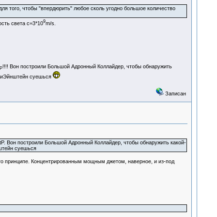
для того, чтобы "впердюрить" любое сколь угодно большое количество
9
ость света с=3*10
m/s.
!!!! Вон построили Большой Адронный Коллайдер, чтобы обнаружить
P
антиЭйнштейн суешься
Записан
P. Вон построили Большой Адронный Коллайдер, чтобы обнаружить какой-
нштейн суешься
о-то принципе. Концентрированным мощным джетом, наверное, и из-под