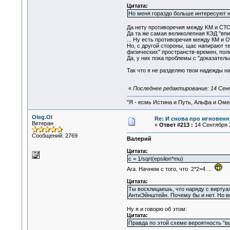
Цитата:
Но меня гораздо больше интересуют н
Да нету противоречия между KM и СТО
Да та же самая великолепная КЭД "впи
... Ну есть противоречия между КМ и 
Но, с другой стороны, щас напирают те
физических" пространств-времен, полей
Да, у них пока проблемы с "доказатель
Так что я не разделяю твои надежды н
«
Последнее редактирование: 14 Сент
"Я - есмь Истина и Путь, Альфа и Омега
Oleg.Ol
Re: И снова про мгновен
Ветеран
«
Ответ #213 :
14 Сентября 2
Сообщений: 2769
Валерий
Цитата:
c = 1/sqrt(epsilon*mu)
Ага. Начнем с того, что 2*2=4 ...
Цитата:
Ты восклицаешь, что наряду с вирту
АнтиЭйнштейн. Почему бы и нет. Но в
Ну я и говорю об этом:
Цитата:
Правда по этой схеме вероятность "вы