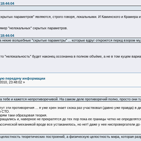
 18:44:04
крытых параметров" являются, строго говоря, локальными. И Каминского и Крамера и
имер "нелокальных" скрытых параметров.
 18:44:04
а некие волшебные "скрытые параметры" ... которые вдруг откроются перед взором му
что "нелокальность" будет наконец осознанна в полном объёме, а не в том куцем вариа
ную передачу информации
010, 23:48:02 »
а тебе и кажется непротиворечивой. На самом деле противоречий полно, просто они 
огут эти противоречия ... я уже хрен знает скока раз участвовал (давно уже правда) 
и СТО.
 прям таки образцовая теория.
ращались и, наверное не прекратятся до тех пор пока ее границы четко не определятс
ассической механикой вроде все устаканилось, но нет! даже у нее ниспровергатели до 
 целостность теоретических построений, а физическую целостность мира, которая ра