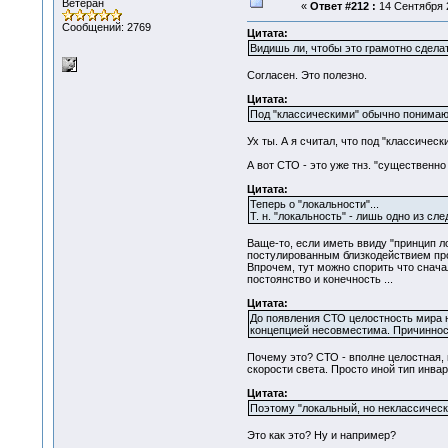
Ветеран
«
Ответ #212 :
14 Сентября 2
Сообщений: 2769
Цитата:
Видишь ли, чтобы это грамотно сделат
Согласен. Это полезно.
Цитата:
Под "классическими" обычно понимают
Ух ты. А я считал, что под "классиче
А вот СТО - это уже тнз. "существенно
Цитата:
Теперь о "локальности"...
Т. н. "локальность" - лишь одно из сл
Ваще-то, если иметь ввиду "принцип ло
постулированным близкодействием пр
Впрочем, тут можно спорить что сначал
постоянство и конечность ...
Цитата:
До появления СТО целостность мира н
концепцией несовместима. Причиннос
Почему это? СТО - вполне целостная, 
скорости света. Просто иной тип инвар
Цитата:
Поэтому "локальный, но неклассическ
Это как это? Ну и например?