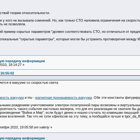
едствий теории относительности.
 у кого не вызывала сомнений. Но, как только СТО наложила ограничения на скорость
ь не позволяла.
ий пример скрытых параметров "должен соответствовать СТО, но отличаться от предл
локальные "скрытые параметры", которые могли бы устранить противоречия между КМ 
ную передачу информации
010, 18:14:27 »
 16:55:02
яется в вакууме со скоростью света
мость вакуума
и mu -
магнитная проницаемость вакуума
. Обе эти константы фигурир
альными рождением-уничтожением электрон-позитронной пары возможны и виртуальны
роятность такого события настолько мизерна, что для его реализации не хватило бы 
роизведение "Война и Мир", если будут денно и ношно стучать по клавишам пишущей м
зни вселенной. Так что не тупи хфилосов на эту тему, а пообщайся лучше в Igor_da_B
бря 2010, 19:05:58 от valeriy
»
ную передачу информации