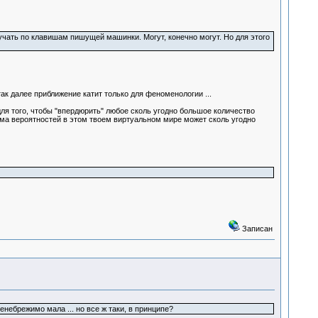
тучать по клавишам пишущей машинки. Могут, конечно могут. Но для этого
так далее приближение катит только для феноменологии ...
для того, чтобы "впердюрить" любое сколь угодно большое количество
мма вероятностей в этом твоем виртуальном мире может сколь угодно
Записан
небрежимо мала ... но все ж таки, в принципе?