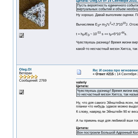
Цитата: Oleg.Ol от 14 Сентября 2010,
Пусть вероятность единичного события
виртуальных событий и объем необх
Ну хорошо. Давай выполним оценки. П
2
19
Вычисляем E
= m
*c
=7.3*10
J. Отс
Э
Э
-53
-44
t = h
/E
~ 10
s << t
=5*10
s.
P
Э
P
Чувствуешь разницу! Время жизни вир
какой-то несчастный мезон Хиггса, т
Oleg.Ol
Re: И снова про мгновен
Ветеран
«
Ответ #215 :
14 Сентября 2
Сообщений: 2769
valeriy
Цитата:
Чувствуешь разницу! Время жизни ви
то несчастный мезон Хиггса, так на
Ну, что для самого Эйнштейна ясен, п
планки что нибудь эдакое можно выдол
К слову, навряд ли Эйнштейн 90 кг вес
А ты прикинь еще для любимой вши то
Цитата:
Вон построили Большой Адронный Колл