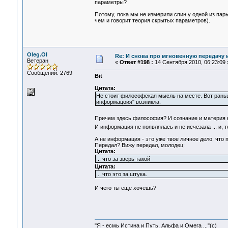
параметры?
Потому, пока мы не измерили спин у одной из пары 
чем и говорит теория скрытых параметров).
Oleg.Ol
Re: И снова про мгновенную передачу
Ветеран
«
Ответ #198 :
14 Сентября 2010, 06:23:09 
Сообщений: 2769
Bit
Цитата:
Не стоит философская мысль на месте. Вот раньш
информацоия" возникла.
Причем здесь философия? И сознание и материя н
И информация не появлялась и не исчезала ... и,
А не информация - это уже твое личное дело, что п
Передал? Вижу передал, молодец:
Цитата:
... что за зверь такой
Цитата:
... что это за штука.
И чего ты еще хочешь?
"Я - есмь Истина и Путь, Альфа и Омега ..."(с)