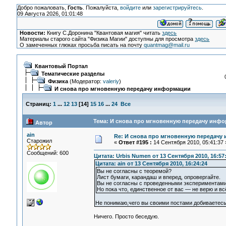
Добро пожаловать,
Гость
. Пожалуйста,
войдите
или
зарегистрируйтесь
.
09 Августа 2026, 01:01:48
Новости:
Книгу С.Доронина "Квантовая магия" читать
здесь
Материалы старого сайта "Физика Магии" доступны для просмотра
здесь
О замеченных глюках просьба писать на почту
quantmag@mail.ru
Квантовый Портал
Тематические разделы
Физика
(Модератор:
valeriy
)
И снова про мгновенную передачу информации
Страниц:
1
...
12
13
[
14
]
15
16
...
24
Все
Тема: И снова про мгновенную передачу инфо
Автор
ain
Re: И снова про мгновенную передачу
Старожил
«
Ответ #195 :
14 Сентября 2010, 05:41:37 
Сообщений: 600
Цитата: Urbis Numen от 13 Сентября 2010, 16:57
Цитата: ain от 13 Сентября 2010, 16:24:24
Вы не согласны с теоремой?
Лист бумаги, карандаш и вперед, опровергайте.
Вы не согласны с проведенными экспериментами
Но пока что, единственное от вас — не верю и всё
Не понимаю,чего вы своими постами добиваетесь
Ничего. Просто беседую.