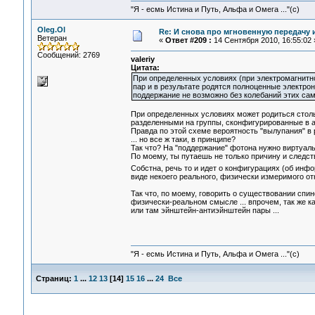
"Я - есмь Истина и Путь, Альфа и Омега ..."(с)
Oleg.Ol
Re: И снова про мгновенную передачу
Ветеран
«
Ответ #209 :
14 Сентября 2010, 16:55:02 
Сообщений: 2769
valeriy
Цитата:
При определенных условиях (при электромагнитн
пар и в результате родятся полноценные электрон
поддержание не возможно без колебаний этих са
При определенных условиях может родиться столь
разделенными на группы, сконфигурированные в ат
Правда по этой схеме вероятность "вылупания" в
... но все ж таки, в принципе?
Так что? На "поддержание" фотона нужно виртуальн
По моему, ты путаешь не только причину и следств
Собстна, речь то и идет о конфигурациях (об инфо
виде некоего реального, физически измеримого от
Так что, по моему, говорить о существовании спин
физически-реальном смысле ... впрочем, так же к
или там эйнштейн-антиэйнштейн пары ...
"Я - есмь Истина и Путь, Альфа и Омега ..."(с)
Страниц:
1
...
12
13
[
14
]
15
16
...
24
Все