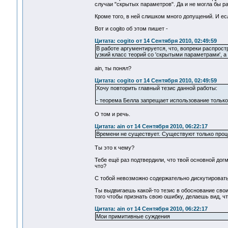
случаи "скрытых параметров". Да и не могла бы р
Кроме того, в ней слишком много допущений. И есл
Вот и cogito об этом пишет -
Цитата: cogito от 14 Сентября 2010, 02:49:59
В работе аргументируется, что, вопреки распро
узкий класс теорий со 'скрытыми параметрами', а
ain, ты понял?
Цитата: cogito от 14 Сентября 2010, 02:49:59
Хочу повторить главный тезис данной работы:
- теорема Белла запрещает использование только 
О том и речь.
Цитата: ain от 14 Сентября 2010, 06:22:17
Времени не существует. Существуют только проц
Ты это к чему?
Тебе ещё раз подтвердили, что твой основной до
что?
С тобой невозможно содержательно дискутировать
Ты выдвигаешь какой-то тезис в обоснование свои
того чтобы признать свою ошибку, делаешь вид, ч
Цитата: ain от 14 Сентября 2010, 06:22:17
Мои примитивные суждения