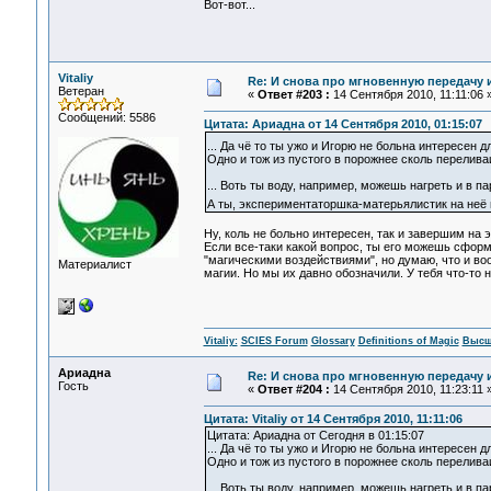
Вот-вот...
Vitaliy
Re: И снова про мгновенную передачу
Ветеран
«
Ответ #203 :
14 Сентября 2010, 11:11:06 
Сообщений: 5586
Цитата: Ариадна от 14 Сентября 2010, 01:15:07
... Да чё то ты ужо и Игорю не больна интересен 
Одно и тож из пустого в порожнее сколь перелив
... Воть ты воду, например, можешь нагреть и в 
А ты, экспериментаторшка-матерьялистик на неё
Ну, коль не больно интересен, так и завершим на 
Если все-таки какой вопрос, ты его можешь сформ
"магическими воздействиями", но думаю, что и во
Материалист
магии. Но мы их давно обозначили. У тебя что-то 
Vitaliy:
SCIES Forum
Glossary
Definitions of Magic
Высш
Ариадна
Re: И снова про мгновенную передачу
Гость
«
Ответ #204 :
14 Сентября 2010, 11:23:11 
Цитата: Vitaliy от 14 Сентября 2010, 11:11:06
Цитата: Ариадна от Сегодня в 01:15:07
... Да чё то ты ужо и Игорю не больна интересен 
Одно и тож из пустого в порожнее сколь перелив
... Воть ты воду, например, можешь нагреть и в 