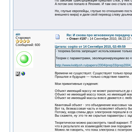
По законам трансформации пришлых слов, у них с
А потом оно попало в Японию. И там оно стало сл
Но, глупые европейцы, глупые по отношению пост
внешнего мира) и дали свой перевод слову дхьяна
ain
Re: И снова про мгновенную передачу
Старожил
«
Ответ #197 :
14 Сентября 2010, 06:22:17 
Сообщений: 600
Цитата: cogito от 14 Сентября 2010, 02:49:59
- теорема Белла запрещает использование только 
Теории с параметрами, эволюционирующими во «в
http://www.keldysh.ru/papers/2004/prep33/prep2004_
Времени не существует. Существуют только проце
Прошлое и будущее — только следствие памяти.
Мои примитивные суждения:
Объект имеющий массу не может разогнаться до с
Объект не имеющий массу покоя, но имеющий масс
Объект не имеющий массы вовсе движется с любо
Квантовый объект - это объединение массовых ча
Вот та, безмассовая часть и позволяет объекту б
Потому, когда спины двух электронов перешли в с
Вы скажете, ну это те же скрытые параметры с зад
Теоретически можно рассмотреть такой вариант. 
что в результате их взаимодействия они породили
Можно ли говорить, что пока электрона с позитро