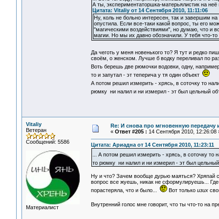
А ты, экспериментаторшка-матерьялистик на неё
Цитата: Vitaliy от 14 Сентября 2010, 11:11:06
Ну, коль не больно интересен, так и завершим на
опустила. Если все-таки какой вопрос, ты его м
"магическими воздействиями", но думаю, что и в
магии. Но мы их давно обозначили. У тебя что-то
Да чеготь у меня новенького то? Я тут и редко п
своём, о женском. Лучше б водку переливал по р
Воть берешь две рюмочки водовки, одну, например,
то и запутал - эт теперича у тя один объект
А потом решил измерить - хрясь, в соточку то на
рюмку ни налил и ни измерил - эт был цельный о
Vitaliy
Re: И снова про мгновенную передачу
Ветеран
«
Ответ #205 :
14 Сентября 2010, 12:26:08 
Сообщений: 5586
Цитата: Ариадна от 14 Сентября 2010, 11:23:11
... А потом решил измерить - хрясь, в соточку то
то рюмку ни налил и ни измерил - эт был цельны
Ну и что? Зачем вообще дурью маяться? Хряпай ср
вопрос все жуешь, никак не сформулируешь... Где-
порастеряла, что и было...
Вот только
изих
свой
Внутренний голос мне говорит, что ты что-то на п
Материалист