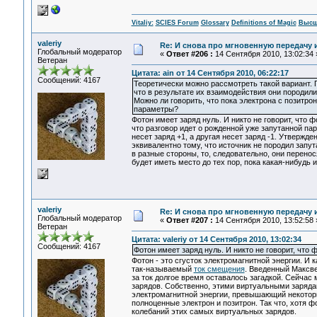
Vitaliy:
SCIES Forum
Glossary
Definitions of Magic
Высш
valeriy
Re: И снова про мгновенную передачу
Глобальный модератор
«
Ответ #206 :
14 Сентября 2010, 13:02:34 
Ветеран
Цитата: ain от 14 Сентября 2010, 06:22:17
Сообщений: 4167
Теоретически можно рассмотреть такой вариант. 
что в результате их взаимодействия они породили
Можно ли говорить, что пока электрона с позитро
параметры?
Фотон имеет заряд нуль. И никто не говорит, что ф
что разговор идет о рожденной уже запутанной пар
несет заряд +1, а другая несет заряд -1. Утвержде
эквивалентно тому, что источник не породил запу
в разные стороны, то, следовательно, они перенос
будет иметь место до тех пор, пока какая-нибудь и
valeriy
Re: И снова про мгновенную передачу
Глобальный модератор
«
Ответ #207 :
14 Сентября 2010, 13:52:58 
Ветеран
Цитата: valeriy от 14 Сентября 2010, 13:02:34
Сообщений: 4167
Фотон имеет заряд нуль. И никто не говорит, что 
Фотон - это сгусток электромагнитной энергии. И 
так-называемый
ток смещения
. Введенный Максве
за ток долгое время оставалось загадкой. Сейчас
зарядов. Собственно, этими виртуальными заряда
электромагнитной энергии, превышающий некоторы
полноценные электрон и позитрон. Так что, хотя 
колебаний этих самых виртуальных зарядов.