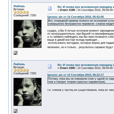
Любовь
Re: И снова про мгновенную передачу
Ветеран
«
Ответ #199 :
14 Сентября 2010, 09:00:59 
Сообщений: 7250
Цитата: ain от 14 Сентября 2010, 05:52:05
Вот, очередной пример полного не осознания сути
совершенно безграмотно перевели словом медит
сударь, а Вы б лучше осознали момент зарождения
оч незатруднительно, при Вашей-то квалификации, 
а то забавно наблюдать как Вы пристегиваете соб
ваще в дикий восторг всегда приводит...
использовать методики, которые верны для падающ
явлениях, но и только... результаты сиравно буду
Любовь
Re: И снова про мгновенную передачу
Ветеран
«
Ответ #200 :
14 Сентября 2010, 09:04:00 
Сообщений: 7250
Цитата: ain от 14 Сентября 2010, 06:22:17
Потому, пока мы не измерили спин у одной из пары
чем и говорит теория скрытых параметров).
т.е. спинов у частиц не существовало, пока их та