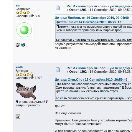
ain
Re: И снова про мгновенную передачу
Старожил
«
Ответ #201 :
14 Сентября 2010, 09:42:52 
Сообщений: 600
Цитата: Любовь от 14 Сентября 2010, 09:04:00
Цитата: ain от 14 Сентября 2010, 06:22:17
Потому, пока мы не измерили спин у одной из пары
чем и говорит теория скрытых параметров).
т.е. спинов у частиц не существовало, пока их та
Когда в результате взаимодействия спин проявляетс
не зависит.
kadh
Re: И снова про мгновенную передачу
Ветеран
«
Ответ #202 :
14 Сентября 2010, 09:54:33 
Сообщений: 1207
Цитата: Oleg.Ol от 13 Сентября 2010, 20:59:49
Что такое "неклассические" скрытые параметры?
Сам родоначальник "скрытых параметров" Д.Бом,
крест на локальных скрытых параметрах ...
То есть "неклассические" срытые параметры - это
Я очень сексуален! И
ваще - прелесть!
Да нет.
Всё ещё сложней.
Правильно Бом должен был употребить термин "кл
могут быть и "неклассические".
И вот теорема Белла оставляет их все "за кадром