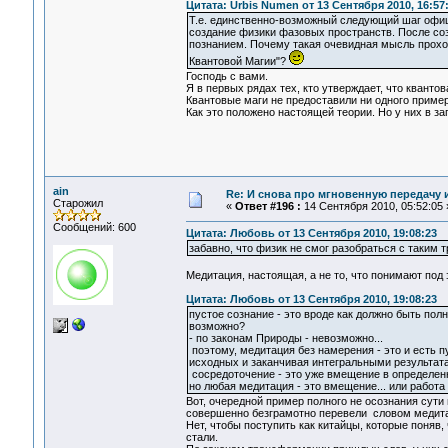
Цитата: Urbis Numen от 13 Сентября 2010, 16:57
Т.е. единственно-возможный следующий шаг офиц
создание физики фазовых пространств. После соз
познанием. Почему такая очевидная мысль прохо
Квантовой Магии"?
Господь с вами.
Я в первых рядах тех, кто утверждает, что кванто
Квантовые маги не предоставили ни одного примера
Как это положено настоящей теории. Но у них в за
ain
Re: И снова про мгновенную передачу
Старожил
«
Ответ #196 :
14 Сентября 2010, 05:52:05 
Сообщений: 600
Цитата: Любовь от 13 Сентября 2010, 19:08:23
забавно, что физик не смог разобраться с таким 
Медитация, настоящая, а не то, что понимают по
Цитата: Любовь от 13 Сентября 2010, 19:08:23
пустое сознание - это вроде как должно быть пол
возможно?
- по законам Природы - невозможно...
поэтому, медитация без намерения - это и есть п
исходных и заканчивая интегральными результата
сосредоточение - это уже вмещение в определенно
но любая медитация - это вмещение... или работа
Вот, очередной пример полного не осознания сути
совершенно безграмотно перевели словом медит
Нет, чтобы поступить как китайцы, которые поняв, 
стали.