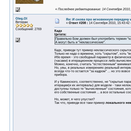
«
Последнее редактирование: 14 Сентября 2010, 1
Oleg.Ol
Re: И снова про мгновенную передачу
Ветеран
«
Ответ #208 :
14 Сентября 2010, 15:43:42 
Сообщений: 2769
Кадх
Цитата:
Правильно Бом должен был употребить термин "к
А могут быть и "неклассические".
Кадх, приведи тут пример неклассического скрыто
Только не надо о времени, хоть "скрытом", хоть "в
Ибо время - это свободный параметр в физическо
(часами) в итерационном процессе либо вычислен
Можно, конечно, считать "естественным" минимал
Но, увы, в реальных измерениях реальный интерв
всегда что-то остается "за кадром" ... но это вов
прибора.
И у Каминского, соответственно, не "скрытые пар
итерации(и их интервалы) для модели - таки нело
доступны только те "вычисленные" состояния, кот
его собственные состояния ... а все остальные со
Но, может, я чего упустил?
Так что, приведи все таки пример
локального нек