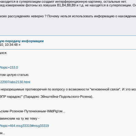
 находится в суперпозиции создают интерференционную картинку, остальные нет.
ред измерением фотоны из ловушек B1,B4,B8,B9 и т.д. не находятся в суперпозиции.
в моих рассуждениях неверно ? Почему нельзя использовать информацию о нахождении
ную передачу информации
0, 10:34:48 »
ался.
?topic=153.0
этом целую статью.
422007/abs2130.html
ь неразрешимые противоречия по вопросу о возможности "мгновенной связи". И это м
ЭПР парадокс" (Парадокс Эйнштейна-Подольского-Розена).
ским-Розеном-Путенихиным-WildPig'ом...
аминским на ту же тему -
php?topic=464.msg33319#msg33319
и...