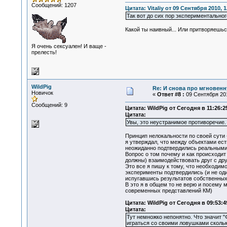
Сообщений: 1207
Цитата: Vitaliy от 09 Сентября 2010, 1
Так вот до сих пор экспериментальног
Какой ты наивный... Или притворяешь
Я очень сексуален! И ваще -
прелесть!
WildPig
Re: И снова про мгновен
Новичок
«
Ответ #8 :
09 Сентября 201
Сообщений: 9
Цитата: WildPig от Сегодня в 11:26:2
Цитата:
Увы, это неустранимое противоречие.
Принцип нелокальности по своей сути 
я утверждал, что между объектами ест
неожиданно подтвердились реальными
Вопрос о том почему и как происходит
должны) взаимодействовать друг с дру
Это все я пишу к тому, что необходим
эксперименты подтвердились (и не оди
испугавшись результатов собственных
В это я в общем то не верю и посему 
современных представлений КМ)
Цитата: WildPig от Сегодня в 09:53:4
Цитата:
Тут немножко непонятно. Что значит 
играться со своими ловушками сколько