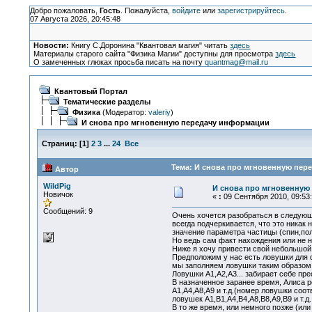
Добро пожаловать,
Гость
. Пожалуйста,
войдите
или
зарегистрируйтесь
.
07 Августа 2026, 20:45:48
Новости:
Книгу С.Доронина "Квантовая магия" читать
здесь
Материалы старого сайта "Физика Магии" доступны для просмотра
здесь
О замеченных глюках просьба писать на почту
quantmag@mail.ru
Квантовый Портал
Тематические разделы
Физика
(Модератор:
valeriy
)
И снова про мгновенную передачу информации
Страниц:
[
1
]
2
3
...
24
Все
Тема: И снова про мгновенную пер
Автор
WildPig
И снова про мгновенную
Новичок
«
:
09 Сентября 2010, 09:53:
Сообщений: 9
Очень хочется разобраться в следующ
всегда подчеркивается, что это ника
значение параметра частицы (спин,поля
Но ведь сам факт нахождения или не 
Ниже я хочу привести свой небольшо
Предположим у нас есть ловушки для ф
мы заполняем ловушки таким образом, 
Ловушки A1,A2,A3... забирает себе пре
В назначенное заранее время, Алиса р
A1,A4,A8,A9 и т.д.(номер ловушки соо
ловушек A1,B1,A4,B4,A8,B8,A9,B9 и т.д
В то же время, или немного позже (и