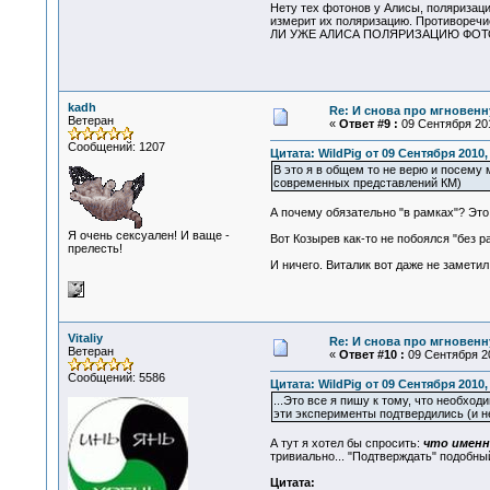
Нету тех фотонов у Алисы, поляризаци
измерит их поляризацию. Противоречие
ЛИ УЖЕ АЛИСА ПОЛЯРИЗАЦИЮ ФОТОНОВ
kadh
Re: И снова про мгновен
Ветеран
«
Ответ #9 :
09 Сентября 201
Сообщений: 1207
Цитата: WildPig от 09 Сентября 2010,
В это я в общем то не верю и посему
современных представлений КМ)
А почему обязательно "в рамках"? Это
Я очень сексуален! И ваще -
Вот Козырев как-то не побоялся "без ра
прелесть!
И ничего. Виталик вот даже не заметил.
Vitaliy
Re: И снова про мгновен
Ветеран
«
Ответ #10 :
09 Сентября 20
Сообщений: 5586
Цитата: WildPig от 09 Сентября 2010,
...Это все я пишу к тому, что необх
эти эксперименты подтвердились (и не
А тут я хотел бы спросить:
что именн
тривиально... "Подтверждать" подобный
Цитата: