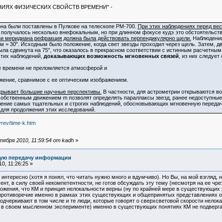
АНИЯХ ФИЗИЧЕСКИХ СВОЙСТВ ВРЕМЕНИ" -
а были поставлены в Пулкове на телескопе РМ-700.
При этих наблюдениях перед ве
 получалось несколько внефокальным, но при длинном фокусе кудэ это обстоятельс
зи меридиана рефракция должна была действовать перпендикулярно щели.
Наблюдения
мм = 30". Исходным было положение, когда свет звезды проходил через щель. Затем, 
была сдвинута на 75", что оказалось в прекрасном соответствии с истинным расчетны
этих наблюдений,
доказывающих возможность мгновенных связей
, из них следует
времени не преломляется атмосферой и
ние, сравнимое с ее оптическим изображением.
рывает большие научные перспективы.
В частности, для астрометрии открываются в
с собственным движением m позволят определять параллаксы звезд, ранее недоступны
ение самых тщательных и строгих наблюдений, обосновывающих мгновенную передач
для продолжения этих исследований.
rev/time-k.htm
ября 2010, 11:59:54 от kadh
»
ную передачу информации
0, 11:26:25 »
 интересно (хотя я понял, что читать нужно много и вдумчиво). Но Вы, на мой взгляд,
нт, в силу своей некомпетентности, не готов обсуждать эту тему (несмотря на ее чр
ложения, что КМ и принцип нелокальности верны (ну по крайней мере в существующи
 противоречие именно в рамках этих существующих и общепринятых представлениях о
дчеркивают в том числе и те люди, которые говорят о сверхсветовой скорости нелока
л в своем мысленном эксперименте) именно в существующих понятиях КМ не подверга