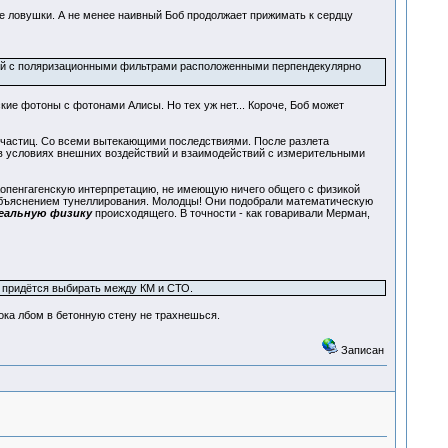
 ловушки. А не менее наивный Боб продолжает прижимать к сердцу
елей с поляризационными фильтрами расположенными перпендекулярно
кие фотоны с фотонами Алисы. Но тех уж нет... Короче, Боб может
" частиц. Со всеми вытекающими последствиями. После разлета
- в условиях внешних воздействий и взаимодействий с измерительными
 Копенгагенскую интерпретацию, не имеющую ничего общего с физикой
объяснением тунеллирования. Молодцы! Они подобрали математическую
еальную физику
происходящего. В точности - как говаривали Мерман,
о придётся выбирать между КМ и СТО.
пока лбом в бетонную стену не трахнешься.
Записан