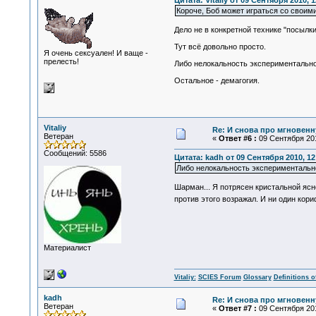
Цитата: Vitaliy от 09 Сентября 2010, 1
Короче, Боб может играться со своими
Дело не в конкретной технике "посылки
Тут всё довольно просто.
Я очень сексуален! И ваще -
прелесть!
Либо нелокальность экспериментально 
Остальное - демагогия.
Vitaliy
Re: И снова про мгновен
Ветеран
«
Ответ #6 :
09 Сентября 201
Сообщений: 5586
Цитата: kadh от 09 Сентября 2010, 12
Либо нелокальность экспериментально
Шарман... Я потрясен кристальной ясн
против этого возражал. И ни один кор
Материалист
Vitaliy:
SCIES Forum
Glossary
Definitions o
kadh
Re: И снова про мгновен
Ветеран
«
Ответ #7 :
09 Сентября 201