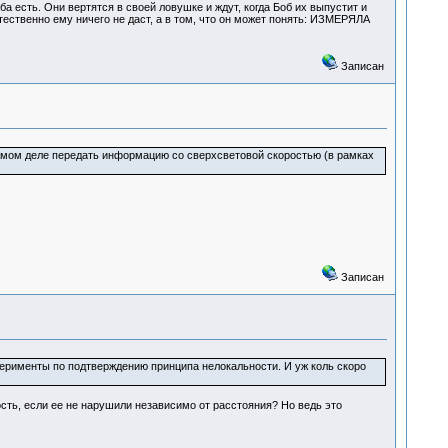
 есть. Они вертятся в своей ловушке и ждут, когда Боб их выпустит и
тественно ему ничего не даст, а в том, что он может понять: ИЗМЕРЯЛА
Записан
 самом деле передать информацию со сверхсветовой скоростью (в рамках
Записан
перименты по подтверждению принципа нелокальности. И уж коль скоро
ть, если ее не нарушили независимо от расстояния? Но ведь это