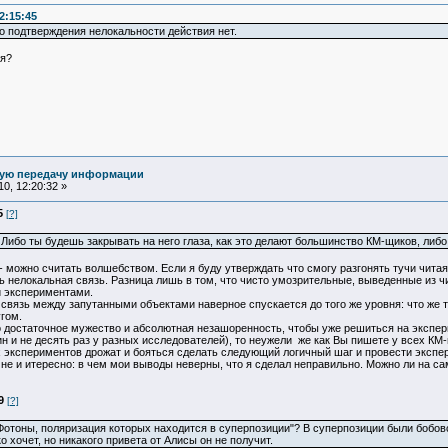
2:15:45
о подтверждения нелокальности действия нет.
ся?
ную передачу информации
0, 12:20:32 »
5
[?]
 Либо ты будешь закрывать на него глаза, как это делают большинство КМ-щиков, либ
- можно считать волшебством. Если я буду утверждать что смогу разгонять тучи чита
ь нелокальная связь. Разница лишь в том, что чисто умозрительные, выведенные из 
 экспериментами.
 связь между запутанными объектами наверное спускается до того же уровня: что же 
гом.
о достаточное мужество и абсолютная незашоренность, чтобы уже решиться на экспер
н и не десять раз у разных исследователей), то неужели же как Вы пишете у всех КМ
 экспериментов дрожат и бояться сделать следующий логичный шаг и провести экспер
мне и итересно: в чем мои выводы неверны, что я сделал неправильно. Можно ли на 
9
[?]
"Фотоны, поляризация которых находится в суперпозиции"? В суперпозиции были бобовс
 хочет, но никакого привета от Алисы он не получит.