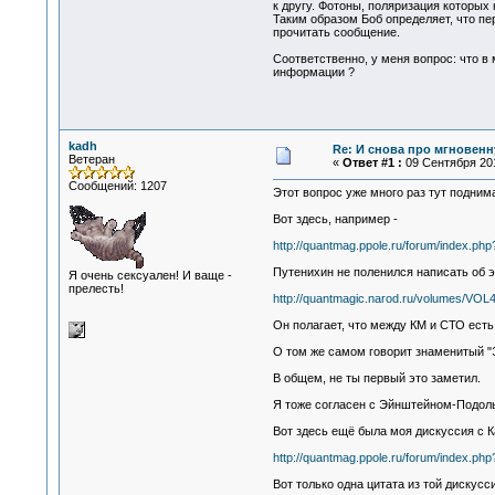
к другу. Фотоны, поляризация которых
Таким образом Боб определяет, что пе
прочитать сообщение.
Соответственно, у меня вопрос: что 
информации ?
kadh
Re: И снова про мгновен
Ветеран
«
Ответ #1 :
09 Сентября 201
Сообщений: 1207
Этот вопрос уже много раз тут подним
Вот здесь, например -
http://quantmag.ppole.ru/forum/index.php
Путенихин не поленился написать об 
Я очень сексуален! И ваще -
прелесть!
http://quantmagic.narod.ru/volumes/VOL
Он полагает, что между КМ и СТО ест
О том же самом говорит знаменитый "
В общем, не ты первый это заметил.
Я тоже согласен с Эйнштейном-Подоль
Вот здесь ещё была моя дискуссия с К
http://quantmag.ppole.ru/forum/index.
Вот только одна цитата из той дискусси