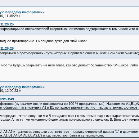
ную передачу информации
0, 11:45:29 »
11:26:25
информации со сверхсветовой скоростью неизменно подчеркивают в том числе и те лю
видное противоречие. Очевидное даже для "чайников".
11:26:25
азобраться в противоречиях (суть которых я привел в своем мысленном эксперименте
Либо ты будешь закрывать на него глаза, как это делают большинство КМ-щиков, либ
ную передачу информации
0, 12:00:23 »
 09:53:49
отонов (ну скажем петли оптоволокна со 100 % прозрачностью). Назовем их A1,B1,A2,B2
бразом, что в ловушку A1 и B1 попадают разные части от пар запутанных фотонов. Та
утверждать, что в ловушки А и В попадают пары с комплементарными характеристикам
шках А, то тут же мгновенно будем знать поляризацию в ловушках В. Больше - ничего.
4,A8,A9 и т.д.(номер ловушки соответствует порядку очередной цифры "1" в двоичном
A1,B1,A4,B4,A8,B8,A9,B9 и т.д. перестают быть в суперпозиции.