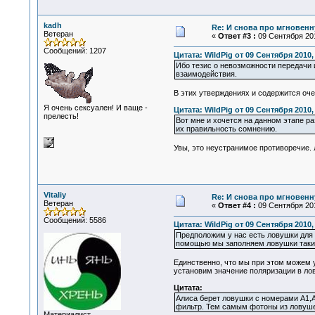
kadh
Re: И снова про мгновен
Ветеран
«
Ответ #3 :
09 Сентября 201
Сообщений: 1207
Цитата: WildPig от 09 Сентября 2010, 
Ибо тезис о невозможности передачи 
взаимодействия.
В этих утверждениях и содержится оче
Я очень сексуален! И ваще -
Цитата: WildPig от 09 Сентября 2010, 
прелесть!
Вот мне и хочется на данном этапе р
их правильность сомнению.
Увы, это неустранимое противоречие. 
Vitaliy
Re: И снова про мгновен
Ветеран
«
Ответ #4 :
09 Сентября 201
Сообщений: 5586
Цитата: WildPig от 09 Сентября 2010,
Предположим у нас есть ловушки для ф
помощью мы заполняем ловушки таким о
Единственно, что мы при этом можем 
установим значение поляризации в лову
Цитата:
Алиса берет ловушки с номерами A1,A
фильтр. Тем самым фотоны из ловушек 
Материалист