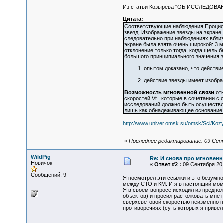
Из статьи Козырева "ОБ ИССЛЕДОВ
Цитата:
Соответствующие наблюдения Процион
звезд.
Изображение звезды на экране,
следовательно при наблюдениях вбли
экране была взята очень широкой: 3 
отклонение только тогда, когда щель 
большого принципиального значения 
1. опытом доказано, что действие 
2. действие звезды имеет изображе
Возможность мгновенной связи
отк
скоростей Vt , которые в сочетании 
исследований должно быть осуществл
лишь как обнадеживающее основание 
http://www.univer.omsk.su/omsk/Sci/Kozy
«
Последнее редактирование: 09 Сент
WildPig
Re: И снова про мгновен
Новичок
«
Ответ #2 :
09 Сентября 201
Сообщений: 9
Я посмотрел эти ссылки и это безумно
между СТО и КМ. И я в настоящий моме
Я в своем вопросе исходил из предпо
объектов) и просил растолковать мне
сверхсветовой скоростью неизменно по
противоречиях (суть которых я приве