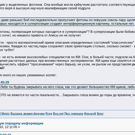
цию у выделенных фотонов. Она вообще могла каблучком растоптать соответствующие
ято веря в высокую научную квалификацию своей подруги.
или даже раньше) Боб последовательно пропускает фотоны из ловушек сквозь пару щ
торых находится в суперпозиции создают интерференционную картинку, остальные нет.
Фотоны, поляризация которых находится в суперпозиции"? В суперпозиции были бобовс
хочет, но никакого привета от Алисы он не получит.
сти - просто математический прием описания определенных состояний "классических
висимы. Каждая из частиц пары сохраняет свою ориентацию столько, сколько сможет 
их чудес!
- не есть мнение высоколобых специалистов по КМ. Они, в больей части, подсели на
дения расчетных данных при множественных экспериментах. КМ-щики еще хвалятся 
 вычислить эффект "просачивания" через барьер, ни ухом, ни рылом не представляя
р
ай!
я оного из наших уважаемых коллег:
:45:29
 Либо ты будешь закрывать на него глаза, как это делают большинство КМ-щиков, либ
 ОТО не вяжется по части локальности... Закрывать глаза можно до поры до времени, 
f Magic
Высшие звания форума
Prog
Box.net
Про генерала
Фэн-шуй
Блог
ную передачу информации
0, 12:11:05 »