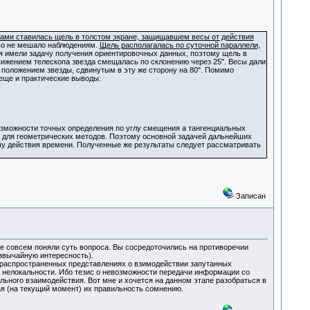
сами ставилась щель в толстом экране, защищавшем весы от действия
тво не мешало наблюдениям.
Щель располагалась по суточной параллели,
 имели задачу получения ориентировочных данных, поэтому щель в
движением телескопа звезда смещалась по склонению через 25". Весы дали
м положением звезды, сдвинутым в эту же сторону на 80". Помимо
 еще и практические выводы:
озможности точных определения по углу смещения a тангенциальных
е для геометрических методов. Поэтому основной задачей дальнейших
у действия времени. Полученные же результаты следует рассматривать
Записан
 не совсем поняли суть вопроса. Вы сосредоточились на противоречии
езвычайную интересность).
х распространенных представлениях о взимодействии запутанных
 нелокальности. Ибо тезис о невозможности передачи информации со
льного взаимодействия. Вот мне и хочется на данном этапе разобраться в
я (на текущий момент) их правильность сомнению.