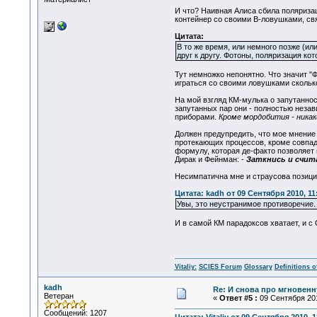
И что? Наивная Алиса сбила поляриза
контейнер со своими В-ловушками, св
Цитата:
В то же время, или немного позже (
друг к другу. Фотоны, поляризация ко
Тут немножко непонятно. Что значит "
играться со своими ловушками сколько 
На мой взгляд КМ-мулька о запутанно
запутанных пар они - полностью неза
приборами.
Кроме мордобития - никак
Должен предупредить, что мое мнение 
протекающих процессов, кроме совпа
формулу, которая де-факто позволяет
Дирак и Фейнман: -
Заткнись и счит
Несимпатична мне и страусова позици
Цитата: kadh от 09 Сентября 2010, 11
Увы, это неустранимое противоречие.
И в самой КМ парадоксов хватает, и с
Vitaliy:
SCIES Forum
Glossary
Definitions o
kadh
Re: И снова про мгновен
Ветеран
«
Ответ #5 :
09 Сентября 201
Сообщений: 1207