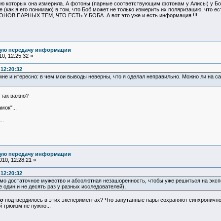
ю которых она измерила. А фотоны (парные соответствующим фотонам у Алисы) у Боба
 (как я его понимаю) в том, что Боб может не только измерить их поляризацию, что ес
 ПАРНЫХ ТЕМ, ЧТО ЕСТЬ У БОБА. А вот это уже и есть информация !!!
ную передачу информации
0, 12:25:32 »
 12:20:32
 мне и итересно: в чем мои выводы неверны, что я сделал неправильно. Можно ли на
 так важно?
мок"...
..
ную передачу информации
10, 12:28:21 »
 12:20:32
одимо достаточное мужество и абсолютная незашоренность, чтобы уже решиться на экс
 один и не десять раз у разных исследователей),
о
подтвердилось в этих экспериментах? Что запутанные пары сохраняют синхроничнос
 трюизм не нужно...