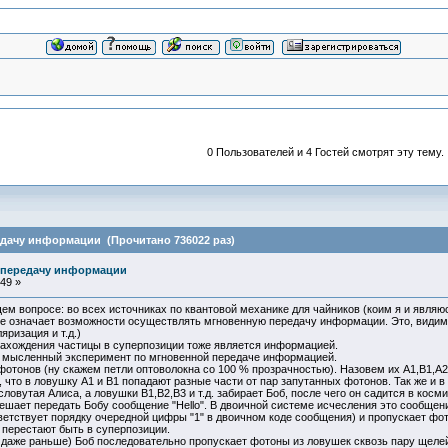
0 Пользователей и 4 Гостей смотрят эту тему.
едачу информации (Прочитано 736022 раз)
 передачу информации
49 »
ем вопросе: во всех источниках по квантовой механике для чайников (коим я и явля
к не означает возможности осуществлять мгновенную передачу информации. Это, види
ризация и т.д.)
нахождения частицы в суперпозиции тоже является информацией.
й мысленный эксперимент по мгновенной передаче информацией.
отонов (ну скажем петли оптоволокна со 100 % прозрачностью). Назовем их A1,B1,A2,B
что в ловушку A1 и B1 попадают разные части от пар запутанных фотонов. Так же и в л
словутая Алиса, а ловушки B1,B2,B3 и т.д. забирает Боб, после чего он садится в косм
ешает передать Бобу сообщение "Hello". В двоичной системе исчесления это сообщение
тветствует порядку очередной цифры "1" в двоичном коде сообщения) и пропускает ф
. перестают быть в суперпозиции.
ли даже раньше) Боб последовательно пропускает фотоны из ловушек сквозь пару ще