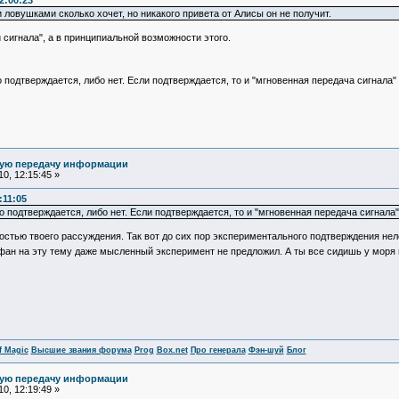
2:00:23
 ловушками сколько хочет, но никакого привета от Алисы он не получит.
 сигнала", а в принципиальной возможности этого.
подтверждается, либо нет. Если подтверждается, то и "мгновенная передача сигнала"
ную передачу информации
0, 12:15:45 »
:11:05
 подтверждается, либо нет. Если подтверждается, то и "мгновенная передача сигнала"
остью твоего рассуждения. Так вот до сих пор экспериментального подтверждения нел
ифан на эту тему даже мысленный эксперимент не предложил. А ты все сидишь у моря 
f Magic
Высшие звания форума
Prog
Box.net
Про генерала
Фэн-шуй
Блог
ную передачу информации
0, 12:19:49 »