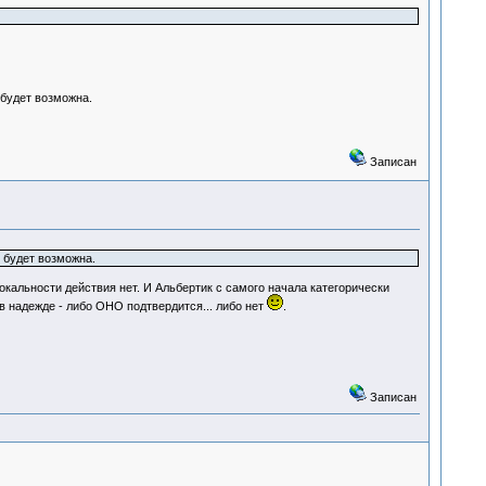
 будет возможна.
Записан
 будет возможна.
окальности действия нет. И Альбертик с самого начала категорически
в надежде - либо ОНО подтвердится... либо нет
.
Записан