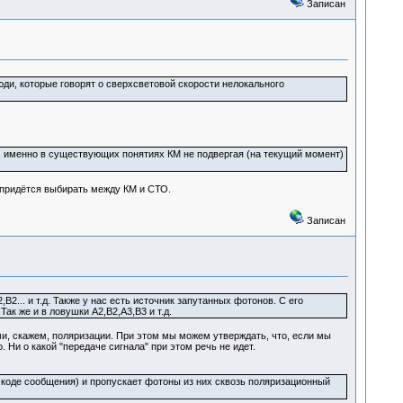
Записан
ди, которые говорят о сверхсветовой скорости нелокального
) именно в существующих понятиях КМ не подвергая (на текущий момент)
о придётся выбирать между КМ и СТО.
Записан
... и т.д. Также у нас есть источник запутанных фотонов. С его
к же и в ловушки A2,B2,A3,B3 и т.д.
и, скажем, поляризации. При этом мы можем утверждать, что, если мы
 Ни о какой "передаче сигнала" при этом речь не идет.
 коде сообщения) и пропускает фотоны из них сквозь поляризационный