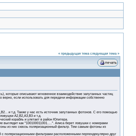
« предыдущая тема
следующая тема »
юсь), которые описывают мгновенное взаимодействие запутанных частиц
мо верно, если использовать для передачи информации собственно
2... и т.д. Также у нас есть источник запутанных фотонов. С его помощью
овушки A2,B2,A3,B3 и т.д.
ический корабль и улетает в район Юпитера.
 выглядит как "100100011001.....". Алиса берет ловушки с номерами
отоны из них сквозь поляризационный фильтр. Тем самым фотоны из
лей с поляризационными фильтрами расположенными перпендекулярно друг