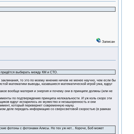
Записан
о придётся выбирать между КМ и СТО.
я заклинания, то это по моему мнению ничем не менее научно, чем если бы
чистой математики выводы, казавшиеся математической игрой ума, вдруг
такое вообще материя и энергия и почему они в принципе должны (или не
именты по подтверждению принципа нелокальности. И уж коль скоро эти
-щиков вдруг испарилось их мужество и незашоренность и они
имент, который перевернет современную науку.
самом деле передать информацию со сверхсветовой скоростью (в рамках
кие фотоны с фотонами Алисы. Но тех уж нет... Короче, Боб может