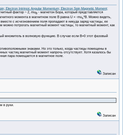
pin; Electron Intrinsic Angular Momentum; Electron Spin Magnetic Moment;
агнитный фактор ~ 2, mu
- магнетон Бора, который представляется
B
гнитного момента в магнитном поле B равна U = -mu
*B. Можно видеть,
s
о вместе с исчезновением поля пропадают в никуда заряд частицы, ее
чем можно потрогать магнитный момент частицы, то магнитный момент, как
вый множитель в волновую функцию. В случае если В=0 этот фазовый
ротивоположными знаками. Но это только, когда частицы помещены в
анных частиц магнитный момент напрочь отсутствует. Хотя казалось бы
анная пара помещается в магнитное поле.
Записан
м в руки.
Записан