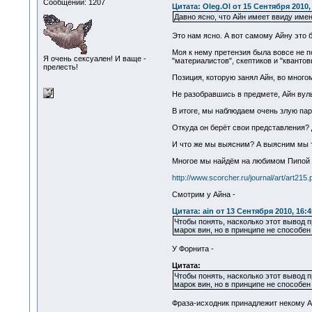
Сообщений: 1207
Цитата: Oleg.Ol от 15 Сентября 2010,
Давно ясно, что Айн имеет ввиду имен
Это нам ясно. А вот самому Айну это б
Моя к нему претензия была вовсе не п
Я очень сексуален! И ваще -
"материалистов", скептиков и "квантов
прелесть!
Позиция, которую занял Айн, во много
Не разобравшись в предмете, Айн вул
В итоге, мы наблюдаем очень злую па
Откуда он берёт свои представления? 
И что же мы выясним? А выясним мы т
Многое мы найдём на любимом Пипой 
http://www.scorcher.ru/journal/art/art215.
Смотрим у Айна -
Цитата: ain от 13 Сентября 2010, 16:4
Чтобы понять, насколько этот вывод 
марок вин, но в принципе не способен
У Форнита -
Цитата:
Чтобы понять, насколько этот вывод 
марок вин, но в принципе не способен
Фраза-исходник принадлежит некому А