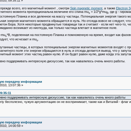
010, 09:35:11 »
, прежде всего, его магнитный момент , смотри
Spin magnetic moment
, а также
Electron S
гнитного момента пропорциональна величине его спина mu
= 1/2*g*mu
, где g - гиром
s
B
стоянную Планка и все деленное на массу частицы. Потенциальная энергия такого ма
льная энергия магнитного момента обращается в нуль. Но отсюда вовсе не следует, чт
нетон Бора. Хотя некоторые продвинутые товарищи так и считают - если нет чего-то, 
ожиданно возникает из ниоткуда, как только частица влетает в магнитное поле.
 -mu
*B, поделенная на постоянную Планка и помноженную на время, входит как фазо
s
едует, что исчезает и mu
.
s
апутанные частицы, в которых потенциальные энергии магнитных моментов входят с п
магнитного поля эти энергии обращаются в нуль и отсюда делается вывод, что у запут
нитный момент этих частиц равен нулю. И он будет равен нулю, даже когда эта запут
тивно поддерживать интересную дискуссию, так как навалилось очень много работы.
ную передачу информации
010, 13:07:36 »
09:35:11
тивно поддерживать интересную дискуссию, так как навалилось очень много работы
eriy бесполезно, чужую аргументацию он не воспринимает, также как и Виталий - флаг и
ную передачу информации
010, 14:00:59 »