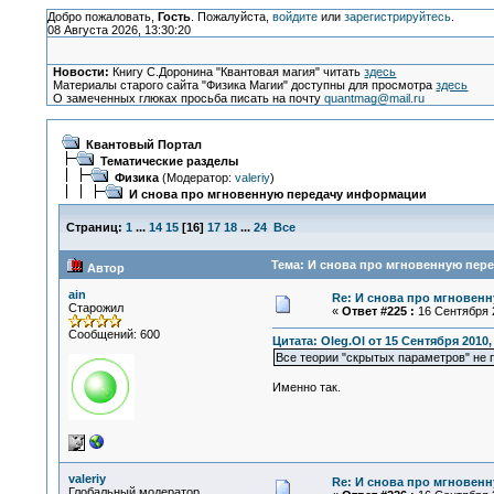
Добро пожаловать,
Гость
. Пожалуйста,
войдите
или
зарегистрируйтесь
.
08 Августа 2026, 13:30:20
Новости:
Книгу С.Доронина "Квантовая магия" читать
здесь
Материалы старого сайта "Физика Магии" доступны для просмотра
здесь
О замеченных глюках просьба писать на почту
quantmag@mail.ru
Квантовый Портал
Тематические разделы
Физика
(Модератор:
valeriy
)
И снова про мгновенную передачу информации
Страниц:
1
...
14
15
[
16
]
17
18
...
24
Все
Тема: И снова про мгновенную пер
Автор
ain
Re: И снова про мгновен
Старожил
«
Ответ #225 :
16 Сентября 2
Сообщений: 600
Цитата: Oleg.Ol от 15 Сентября 2010,
Все теории "скрытых параметров" не 
Именно так.
valeriy
Re: И снова про мгновен
Глобальный модератор