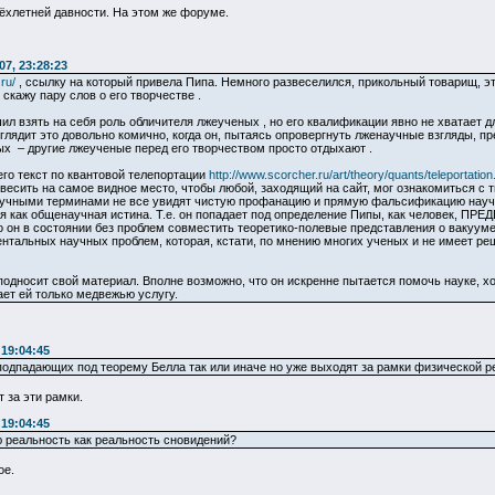
ёхлетней давности. На этом же форуме.
7, 23:28:23
ru/
, ссылку на который привела Пипа. Немного развеселился, прикольный товарищ, этот
 скажу пару слов о его творчестве .
ил взять на себя роль обличителя лжеученых , но его квалификации явно не хватает дл
ядит это довольно комично, когда он, пытаясь опровергнуть лженаучные взгляды, пр
ых – другие лжеученые перед его творчеством просто отдыхают .
его текст по квантовой телепортации
http://www.scorcher.ru/art/theory/quants/teleportation
есить на самое видное место, чтобы любой, заходящий на сайт, мог ознакомиться с
учными терминами не все увидят чистую профанацию и прямую фальсификацию научны
 как общенаучная истина. Т.е. он попадает под определение Пипы, как человек, ПРЕД
то он в состоянии без проблем совместить теоретико-полевые представления о вакуум
нтальных научных проблем, которая, кстати, по мнению многих ученых и не имеет реш
подносит свой материал. Вполне возможно, что он искренне пытается помочь науке, хоч
ает ей только медвежью услугу.
 19:04:45
подпадающих под теорему Белла так или иначе но уже выходят за рамки физической р
 за эти рамки.
 19:04:45
 реальность как реальность сновидений?
ое.