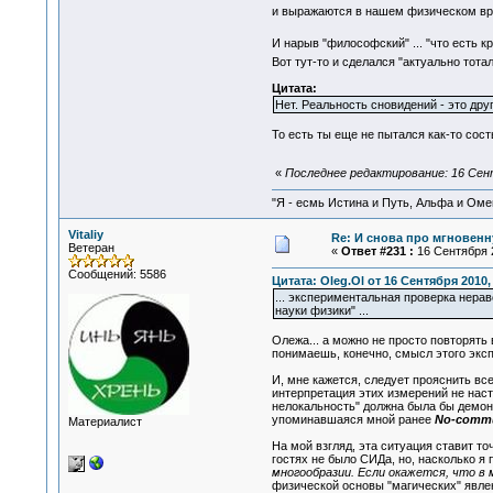
и выражаются в нашем физическом вр
И нарыв "философский" ... "что есть к
Вот тут-то и сделался "актуально тот
Цитата:
Нет. Реальность сновидений - это друг
То есть ты еще не пытался как-то сос
«
Последнее редактирование: 16 Сент
"Я - есмь Истина и Путь, Альфа и Омега
Vitaliy
Re: И снова про мгновен
Ветеран
«
Ответ #231 :
16 Сентября 2
Сообщений: 5586
Цитата: Oleg.Ol от 16 Сентября 2010,
... экспериментальная проверка нера
науки физики" ...
Олежа... а можно не просто повторять 
понимаешь, конечно, смысл этого экс
И, мне кажется, следует прояснить все
интерпретация этих измерений не наст
нелокальность" должна была бы демо
упоминавшаяся мной ранее
No-commu
Материалист
На мой взгляд, эта ситуация ставит то
гостях не было СИДа, но, насколько я 
многообразии. Если окажется, что в 
физической основы "магических" явле