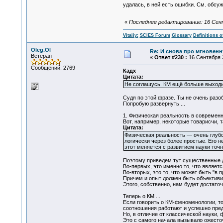
удалась, в ней есть ошибки. См. обсужд
«
Последнее редактирование: 16 Сентя
Vitaliy:
SCIES Forum
Glossary
Definitions o
Oleg.Ol
Re: И снова про мгновен
Ветеран
«
Ответ #230 :
16 Сентября 2
Сообщений: 2769
Кадх
Цитата:
Не соглашусь. КМ ещё больше выходит
Судя по этой фразе. Ты не очень разоб
Попробую развернуть ...
1. Физическая реальность в современн
Вот, например, некоторые товарисчи, т
Цитата:
Физическая реальность — очень глубок
логически через более простые. Его 
этот меняется с развитием науки точн
Поэтому приведем тут существенные д
Во-первых, это именно то, что являетс
Во-вторых, это то, что может быть "в 
Причем и опыт должен быть объективиро
Этого, собственно, нам будет достаточн
Теперь о КМ ...
Если говорить о КМ-феноменологии, то
соотношения работают и успешно пре
Но, в отличие от классической науки,
Это с самого начала вызывало ожесто