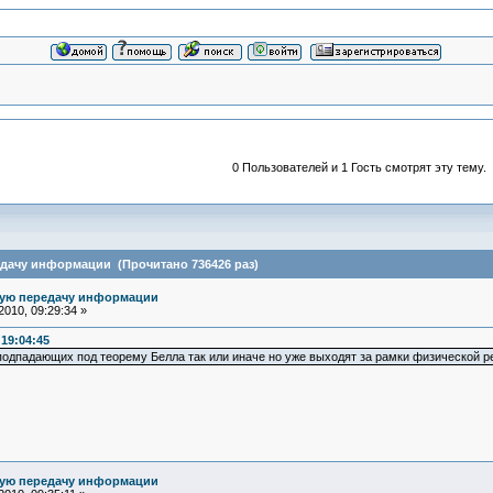
0 Пользователей и 1 Гость смотрят эту тему.
едачу информации (Прочитано 736426 раз)
ную передачу информации
010, 09:29:34 »
 19:04:45
подпадающих под теорему Белла так или иначе но уже выходят за рамки физической р
ную передачу информации