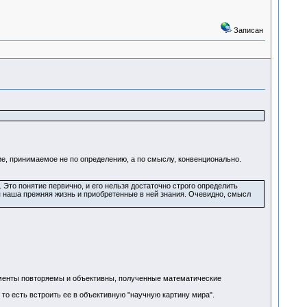
Записан
ятие, принимаемое не по определению, а по смыслу, конвенционально.
 Это понятие первично, и его нельзя достаточно строго определить
ся наша прежняя жизнь и приобретенные в ней знания. Очевидно, смысл
рименты повторяемы и объективны, полученные математические
то есть встроить ее в объективную "научную картину мира".