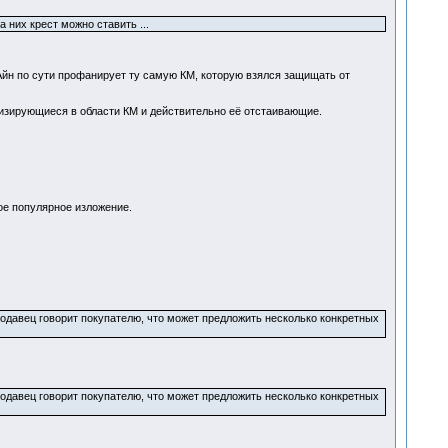
 них крест можно ставить ...
 Айн по сути профанирует ту самую КМ, которую взялся защищать от
лизирующиеся в области КМ и действительно её отстаивающие.
ое популярное изложение.
одавец говорит покупателю, что может предложить несколько конкретных
одавец говорит покупателю, что может предложить несколько конкретных