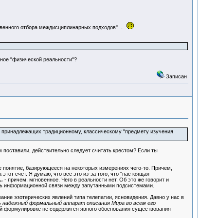
твенного отбора междисциплинарных подходов" ...
чное "физической реальности"?
Записан
ах принадлежащих традиционному, классическому "предмету изучения
ам поставили, действительно следует считать крестом? Если ты
кое понятие, базирующееся на некоторых измерениях чего-то. Причем,
от счет. Я думаю, что все это из-за того, что "настоящая
..
- причем, мгновенное. Чего в реальности нет. Об это же говорит и
сть информационной связи между запутанными подсистемами.
ование эзотерических явлений типа телепатии, ясновидения. Давно у нас в
ь надежный формальный аппарат описания Мира во всем его
й формулировке не содержится явного обоснования существования