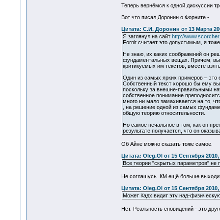
Теперь вернёмся к одной дискуссии тр
Вот что писал Доронин о Форните -
Цитата: С.И. Доронин от 13 Марта 200
Я заглянул на сайт
http://www.scorcher.
Fornit считает это допустимым, я тоже
Не знаю, их каких соображений он реш
фундаментальных вещах. Причем, выгл
критикуемых им текстов, вместе взят
Один из самых ярких примеров – это 
Собственный текст хорошо бы ему выв
поскольку за внешне-правильными на
собственное понимание преподносится
много ни мало замахивается на то, ч
, на решение одной из самых фундаме
общую теорию относительности.
Но самое печальное в том, как он пре
результате получается, что он оказыв
Об Айне можно сказать тоже самое.
Цитата: Oleg.Ol от 15 Сентября 2010,
Все теории "скрытых параметров" не 
Не соглашусь. КМ ещё больше выходит
Цитата: Oleg.Ol от 15 Сентября 2010,
Может Кадх видит эту над-физическую
Нет. Реальность сновидений - это друг