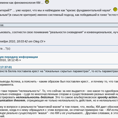
емени как феноменология КМ ...
ритерий?" ... уже назрел, что мы и наблюдаем как "кризис фундаментальной науки".
альным"(в смысле критерия) именно системный подход, как победивший в гонке "естес
ое.
тыковать, соотнести свое понимание "реальности сновидения" и конвенциональное, ну
ября 2010, 18:03:42 от Oleg.Ol
»
 ..."(с)
ную передачу информации
010, 18:12:45 »
 17:37:01
венств Белла поставила крест на "локальных скрытых параметрах", то есть параметр
выводы Аспека, а пояснить - каким образом был поставлен крест... и почему то, что т
перимента.
-таки термин "нелокальность". То, что сейчас за нее выдается - оно какое-то однобо
олько очевидна - судя по многочисленным спорам и существованию разных мнений на эт
нстрировать
нелокальность дейстия
. Это то самое альбертиковское
spooky action.
nication theorem
, отрицающая не только нелокальность действия, но и нелокально
чку в вопросе о реальности "квантовой магии" в том плане, что, якобы, КМ дает обосн
помню, когда я к нему обращался с этим вопросом, он отвечал примерно так:
- КМ ест
мире реально существует "магия" - то КМ и ее учитывает...
Другими словами, в это
ний.