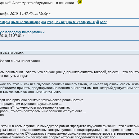
ение". А вот где это обсуждение... я не нашел...
бря 2010, 14:47:42 от Vitaliy
»
f Magic
Высшие звания форума
Prog
Box.net
Про генерала
Фэн-шуй
Блог
ную передачу информации
010, 17:37:01 »
 за эти рамки.
рался с чем не согласен ...
ом понимании - это то, что сейчас (обще)принято считать таковой, то есть - это пон
ак пишуть иногда:
ое понятие и, как все глубокие понятия нашего языка, не имеет однозначного смысла.
необходимо принять, предварительно вложив в него тот смысл, который диктует нам в
о так же, как и смысл понятия «атом».
ля нас признаки понятия "физическая реальность":
я предметом изучения науки физики ...
принципе" получено или проверено на опыте.
ван, то есть повторяем и не зависим от субъекта ...
о ...
 это ни в коем случае не выходит ра рамки "предмета изучения физики" - эти экспе
дсказывают новые феномены, которые успешно подтверждались экспериментами.
 феноменологию КМ оказалось невозможно однозначно интерпретировать теоретически, 
ченные "научно-философские споры" которые продолжаются до сих пор.