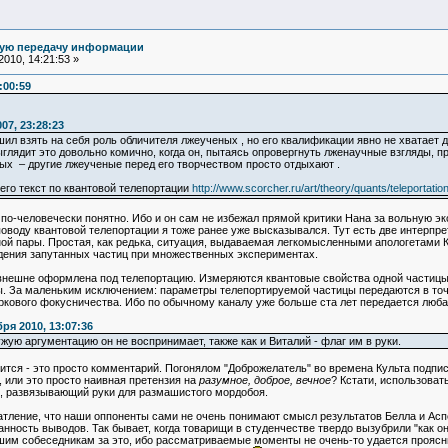
ную передачу информации
010, 14:21:53 »
:00:59
07, 23:28:23
ил взять на себя роль обличителя лжеученых , но его квалификации явно не хватает д
ядит это довольно комично, когда он, пытаясь опровергнуть лженаучные взгляды, пр
ых – другие лжеученые перед его творчеством просто отдыхают .
его текст по квантовой телепортации
http://www.scorcher.ru/art/theory/quants/teleportatio
 по-человечески понятно. Ибо и он сам не избежал прямой критики Нана за вольную эк
оводу квантовой телепортации я тоже ранее уже высказывался. Тут есть две интерпрет
ой пары. Простая, как редька, ситуация, выдаваемая легкомысленными апологетами 
дения запутанных частиц при множественных экспериментах.
нешне оформлена под телепортацию. Измеряются квантовые свойства одной частицы, 
ты. За маленьким исключением: параметры телепортируемой частицы передаются в точ
иркового фокусничества. Ибо по обычному каналу уже больше ста лет передается лю
ря 2010, 13:07:36
ужую аргументацию он не воспринимает, также как и Виталий - флаг им в руки.
сится - это просто комментарий. Погонялом "Доброжелатель" во времена Культа подп
 или это просто наивная претензия на
разумное, доброе, вечное
? Кстати, использоват
, развязывающий руки для размашистого мордобоя.
атление, что наши оппоненты сами не очень понимают смысл результатов Белла и Аспе
нность выводов. Так бывает, когда товарищи в студенчестве твердо вызубрили "как о
ашим собеседникам за это, ибо рассматриваемые моменты не очень-то удается проясн