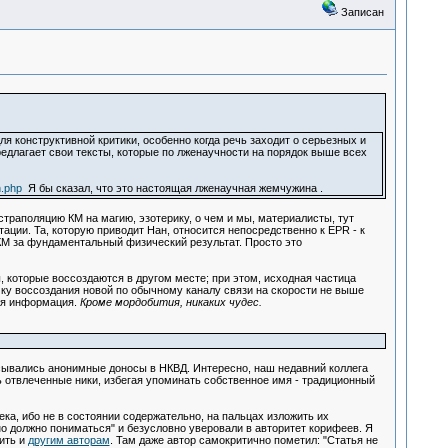
Записан
ля конструктивной критики, особенно когда речь заходит о серьезных и
едлагает свои тексты, которые по лженаучности на порядок выше всех
n.php
Я бы сказал, что это настоящая лженаучная жемчужина .
страполяцию КМ на магию, эзотерику, о чем и мы, материалисты, тут
ации. Та, которую приводит Нан, относится непосредственно к EPR - к
КМ за фундаментальный физический результат. Просто это
которые воссоздаются в другом месте; при этом, исходная частица
ку воссоздания новой по обычному каналу связи на скорости не выше
бая информация.
Кроме мордобития, никаких чудес.
исывались анонимные доносы в НКВД. Интересно, наш недавний коллега
ь отвлеченные ники, избегая упоминать собственное имя - традиционный
ка, ибо не в состоянии содержательно, на пальцах изложить их
но должно пониматься" и безусловно уверовали в авторитет корифеев. Я
ить и
другим авторам
. Там даже автор самокритично пометил: "Статья не