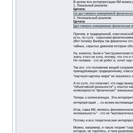
В целом все интерпретации КМ можно р
1. Локальный реализм:
Цитата:
за достоверно измеряемой физическо
2. Нелокальный реализм:
Цитата:
достоверно измеряемая физическая ве
Причем, в традиционной, классическо
есть, по сути - скрытыми физическим
(Вот почему Валера так фанатично отс
тайных, скрытых демонов которые об
Ну, конечно, были и "инструменталисты"
знать этого не хочу, потому, что это и т
Но человек - это не робот и, хочет на
Так вот, это положение вещей сохраня
принадлежащих традиционному, класси
"научную картину мира" не оказалось
А по сути, это означает, что надо вы
"объективной реальности" у опытно на
иллюзорности "физических" локальных 
Теперь о копенгагенцах. Эта интерпрет
интерпретация ... со всеми вытекающи
Итак, сама КМ, являясь феноменологи
нелокальность" - это не "математичес
Потому и все теоретические интерпре
Можно, например, и такую теорию "скр
которые, не торопясь, и типа развлек