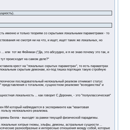
ущность).
есть именно и только теориям со скрытыми локальными параметрами - то
вования не смотря ни на что, и ищет, ищет таких же локальных, но
... или тот же Фейнман ("Да, это абсурдно, и я не знаю почему это так, и
, тут происходит на самом деле?"
оставила крест на "локальных скрытых параметрах", то есть параметрах
у локальным скрытым демонам, из-под тишка портящих такую стройную
бо логически последовательный нелокальный реализм отнимает статус
е" представления о тотальном, сущностном реализме "всеединства" и
щностная локальность ... как говорит С.Доронин, - это "полуклассическая"
ен КМ который наблюдается в эксперименте как "квантовая
 пользу нелокального реализма.
оремы Белла - выходят за рамки текущей физической парадигмы.
 локальные хитрые гномы, эльфы, демоны, астральные сущности ...
х всяческие разнообразные и интересные отношения между собой, которые