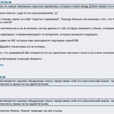
 19:04:45
но те самые локальные скрытые параметры, которые и имел ввиду Д.Бом говоря что на
ыло неясно, судя по его высказываниям. )))
о поводу самих по себе "скрытых парамеров". Гораздо больше она касалась того, что
ых магов".
м антинаучна и уж во всяком случае далека от той, которую занимают учёные, специа
ьгаризирует и примитивизирует те воззрения, которые вызвался защищать.
родию на КМ, которую нам преподносят под видом самой КМ.
Давайте посмотрим его источники...
о, что уважаемый Айн опирается не на серьёзные научные статьи а на очень халтурн
и Виталиком Скорчере-Форните -
php
5:09
противоречит нашему обыденному опыту, представим себе его классический аналог: пр
 прочесть ярлык ни на одной бутылке.
противоречит нашему обыденному опыту, представим себе его классический аналог: пр
 прочесть ярлык ни на одной бутылке.
лексею Левину. Форнит приводит на неё ссылку.