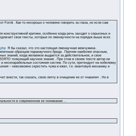
 Fornit . Как-то нехорошо о человеке говорить за глаза, но если сам
я конструктивной критики, особенно когда речь заходит о серьезных и
едлагает свои тексты, которые по лженаучности на порядок выше всех
.php
Я бы сказал, что это настоящая лженаучная жемчужина .
 типичным образцом паранаучного бреда . Причем наиболее опасным,
х знаний, когда желаемое выдается за действительное, и свое
ВЗЯТО толкующий научное знание . При этом в своем тексте автор ни
е и несепарабельные состояния систем. По сути, претендует на нобелевку
ения – невозможно скрестить «ужа и ежа», т.е. квантовую механику и
ет внести, так сказать, свою лепту в очищение ее от «накипи» . Но в
еальности в современном ее понимании ...