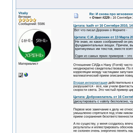
Vitaliy
Re: И снова про мгновен
Ветеран
«
Ответ #229 :
16 Сентября 2
Сообщений: 5586
Цитата: kadh от 16 Сентября 2010, 14
Вот что писал Доронин о Форните -
Цитата: С.И. Доронин от 13 Марта 20
Не знаю, их каких соображений он реш
фундаментальных вещах. Причем, выгл
критикуемых им текстов, вместе взят
Один из самых ярких примеров – это 
Материалист
Отношение СИДа к Нану (Fornit) чисто
неоднократно свидетельствовали. По п
корреляции между частицами запутанн
математический прием описания пове
Вторая интерпретация
действительно в
разрушается - все, как учили фантас
скорости света. Это чистый пример ц
Цитата: Доброжелатель от 16 Сентяб
дискутировать с valeriy бесполезно, ч
Первое мое замечание к делу не отно
умышленно спрятался под этим ником,
прием сохранения безответственности
А по существу, у меня создалось впеч
результаты и иллюстрировать обоснова
не склонен очень энергично пенять н