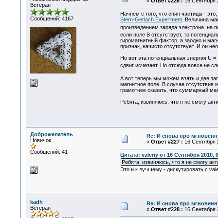
«
Ответ #226 :
16 Сентября 2
Ветеран
Начнем с того, что спин частицы - это
Сообщений: 4167
Stern-Gerlach Experiment
. Величина ма
произведением заряда электрона на по
если поле В отсутствует, то потенциа
гиромагнитный фактор, а заодно и маг
признак, начисто отсутствует. И он не
Но вот эта потенциальная энергия U =
сдвиг исчезает. Но отсюда вовсе не сл
А вот теперь мы можем взять и две з
магнитное поле. В случае отсутствия 
грамотнее сказать, что суммарный маг
Ребята, извиняюсь, что я не смогу ак
Доброжелатель
Re: И снова про мгновен
Новичок
«
Ответ #227 :
16 Сентября 2
Сообщений: 41
Цитата: valeriy от 16 Сентября 2010, 
Ребята, извиняюсь, что я не смогу ак
Это и к лучшему - дискутировать с val
kadh
Re: И снова про мгновен
Ветеран
«
Ответ #228 :
16 Сентября 2