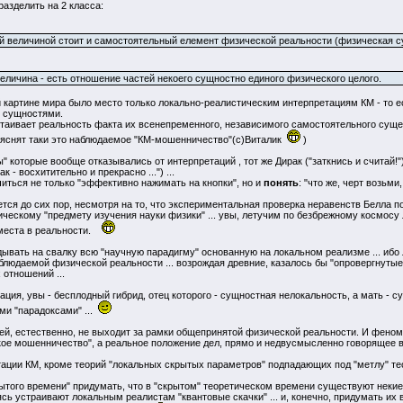
азделить на 2 класса:
й величиной стоит и самостоятельный елемент физической реальности (физическая с
личина - есть отношение частей некоего сущностно единого физического целого.
й картине мира было место только локально-реалистическим интерпретациям КМ - то 
и сущностями.
таивает реальность факта их всенепременного, независимого самостоятельного сущест
ъяснят таки это наблюдаемое "КМ-мошенничество"(с)Виталик
)
 которые вообще отказывались от интерпретаций , тот же Дирак ("заткнись и считай!") 
ак - восхитительно и прекрасно ...") ...
учиться не только "эффективно нажимать на кнопки", но и
понять
: "что же, черт возьми
ется до сих пор, несмотря на то, что экспериментальная проверка неравенств Белла п
ческому "предмету изучения науки физики" ... увы, летучим по безбрежному космос
 места в реальности.
кидывать на свалку всю "научную парадигму" основанную на локальном реализме ... и
блюдаемой физической реальности ... возрождая древние, казалось бы "опровергнуты
отношений ...
ация, увы - бесплодный гибрид, отец которого - сущностная нелокальность, а мать - су
ми "парадоксами" ...
ей, естественно, не выходит за рамки общепринятой физической реальности. И феном
кое мошенничество", а реальное положение дел, прямо и недвусмысленно говорящее в
тации КМ, кроме теорий "локальных скрытых параметров" подпадающих под "метлу" те
ытого времени" придумать, что в "скрытом" теоретическом времени существуют некие
аясь устраивают локальным реалистам "квантовые скачки" ... и, конечно, придумать и