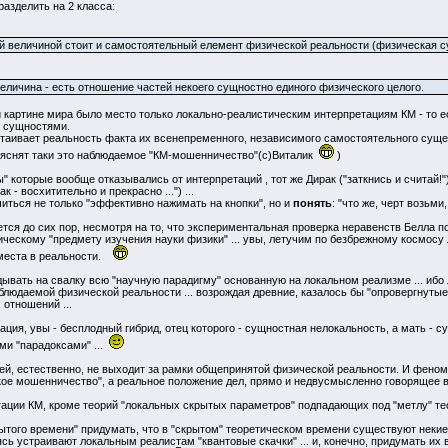
азделить на 2 класса:
й величиной стоит и самостоятельный елемент физической реальности (физическая с
личина - есть отношение частей некоего сущностно единого физического целого.
й картине мира было место только локально-реалистическим интерпретациям КМ - то 
и сущностями.
таивает реальность факта их всенепременного, независимого самостоятельного сущест
ъяснят таки это наблюдаемое "КМ-мошенничество"(с)Виталик
)
 которые вообще отказывались от интерпретаций , тот же Дирак ("заткнись и считай!") 
ак - восхитительно и прекрасно ...") ...
учиться не только "эффективно нажимать на кнопки", но и
понять
: "что же, черт возьми
ется до сих пор, несмотря на то, что экспериментальная проверка неравенств Белла п
ческому "предмету изучения науки физики" ... увы, летучим по безбрежному космос
 места в реальности.
кидывать на свалку всю "научную парадигму" основанную на локальном реализме ... и
блюдаемой физической реальности ... возрождая древние, казалось бы "опровергнуты
отношений ...
ация, увы - бесплодный гибрид, отец которого - сущностная нелокальность, а мать - су
ми "парадоксами" ...
ей, естественно, не выходит за рамки общепринятой физической реальности. И феном
кое мошенничество", а реальное положение дел, прямо и недвусмысленно говорящее в
тации КМ, кроме теорий "локальных скрытых параметров" подпадающих под "метлу" те
ытого времени" придумать, что в "скрытом" теоретическом времени существуют некие
аясь устраивают локальным реалистам "квантовые скачки" ... и, конечно, придумать и