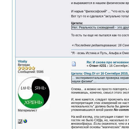
и выражаются в нашем физическом вр
И нарыв "философский" ... "что есть к
Вот тут-то и сделался "актуально тот
Цитата:
Нет. Реальность сновидений - это друг
То есть ты еще не пытался как-то сос
«
Последнее редактирование: 16 Сент
"Я - есмь Истина и Путь, Альфа и Омега
Vitaliy
Re: И снова про мгновен
Ветеран
«
Ответ #231 :
16 Сентября 2
Сообщений: 5586
Цитата: Oleg.Ol от 16 Сентября 2010,
... экспериментальная проверка нера
науки физики" ...
Олежа... а можно не просто повторять 
понимаешь, конечно, смысл этого экс
И, мне кажется, следует прояснить все
интерпретация этих измерений не наст
нелокальность" должна была бы демо
упоминавшаяся мной ранее
No-commu
Материалист
На мой взгляд, эта ситуация ставит то
гостях не было СИДа, но, насколько я 
многообразии. Если окажется, что в 
физической основы "магических" явле