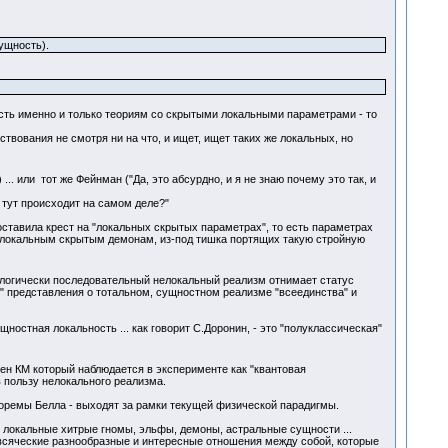
ущность).
есть именно и только теориям со скрытыми локальными параметрами - то
вования не смотря ни на что, и ищет, ищет таких же локальных, но
... или тот же Фейнман ("Да, это абсурдно, и я не знаю почему это так, и
, тут происходит на самом деле?"
оставила крест на "локальных скрытых параметрах", то есть параметрах
у локальным скрытым демонам, из-под тишка портящих такую стройную
бо логически последовательный нелокальный реализм отнимает статус
е" представления о тотальном, сущностном реализме "всеединства" и
щностная локальность ... как говорит С.Доронин, - это "полуклассическая"
ен КМ который наблюдается в эксперименте как "квантовая
 пользу нелокального реализма.
оремы Белла - выходят за рамки текущей физической парадигмы.
 локальные хитрые гномы, эльфы, демоны, астральные сущности ...
х всяческие разнообразные и интересные отношения между собой, которые