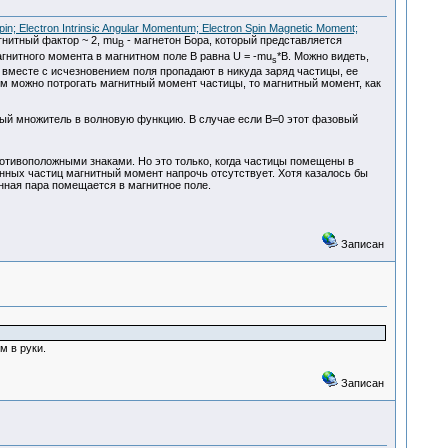
pin; Electron Intrinsic Angular Momentum; Electron Spin Magnetic Moment;
агнитный фактор ~ 2, mu
- магнетон Бора, который представляется
B
гнитного момента в магнитном поле B равна U = -mu
*B. Можно видеть,
s
о вместе с исчезновением поля пропадают в никуда заряд частицы, ее
чем можно потрогать магнитный момент частицы, то магнитный момент, как
вый множитель в волновую функцию. В случае если В=0 этот фазовый
ротивоположными знаками. Но это только, когда частицы помещены в
анных частиц магнитный момент напрочь отсутствует. Хотя казалось бы
анная пара помещается в магнитное поле.
Записан
м в руки.
Записан