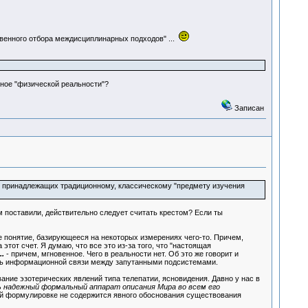
твенного отбора междисциплинарных подходов" ...
чное "физической реальности"?
Записан
ах принадлежащих традиционному, классическому "предмету изучения
ам поставили, действительно следует считать крестом? Если ты
кое понятие, базирующееся на некоторых измерениях чего-то. Причем,
от счет. Я думаю, что все это из-за того, что "настоящая
..
- причем, мгновенное. Чего в реальности нет. Об это же говорит и
сть информационной связи между запутанными подсистемами.
ование эзотерических явлений типа телепатии, ясновидения. Давно у нас в
ь надежный формальный аппарат описания Мира во всем его
й формулировке не содержится явного обоснования существования