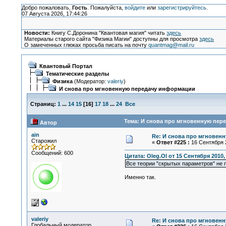
Добро пожаловать,
Гость
. Пожалуйста,
войдите
или
зарегистрируйтесь
.
07 Августа 2026, 17:44:26
Новости:
Книгу С.Доронина "Квантовая магия" читать
здесь
Материалы старого сайта "Физика Магии" доступны для просмотра
здесь
О замеченных глюках просьба писать на почту
quantmag@mail.ru
Квантовый Портал
Тематические разделы
Физика
(Модератор:
valeriy
)
И снова про мгновенную передачу информации
Страниц:
1
...
14
15
[
16
]
17
18
...
24
Все
Тема: И снова про мгновенную пер
Автор
ain
Re: И снова про мгновен
Старожил
«
Ответ #225 :
16 Сентября 2
Сообщений: 600
Цитата: Oleg.Ol от 15 Сентября 2010,
Все теории "скрытых параметров" не 
Именно так.
valeriy
Re: И снова про мгновен
Глобальный модератор