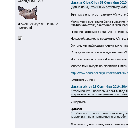
Сообщений: 1207
Цитата: Oleg.Ol от 15 Сентября 2010,
Давно ясно, что Айн имеет ввиду имен
Это нам ясно. А вот самому Айну это б
Моя к нему претензия была вовсе не п
Я очень сексуален! И ваще -
"материалистов", скептиков и "квантов
прелесть!
Позиция, которую занял Айн, во много
Не разобравшись в предмете, Айн вул
В итоге, мы наблюдаем очень злую па
Откуда он берёт свои представления? 
И что же мы выясним? А выясним мы т
Многое мы найдём на любимом Пипой 
http://www.scorcher.ru/journal/art/art215.
Смотрим у Айна -
Цитата: ain от 13 Сентября 2010, 16:4
Чтобы понять, насколько этот вывод 
марок вин, но в принципе не способен
У Форнита -
Цитата:
Чтобы понять, насколько этот вывод 
марок вин, но в принципе не способен
Фраза-исходник принадлежит некому А