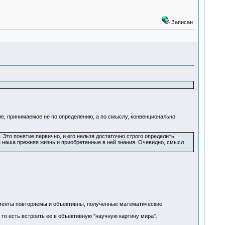
Записан
ятие, принимаемое не по определению, а по смыслу, конвенционально.
 Это понятие первично, и его нельзя достаточно строго определить
ся наша прежняя жизнь и приобретенные в ней знания. Очевидно, смысл
рименты повторяемы и объективны, полученные математические
то есть встроить ее в объективную "научную картину мира".