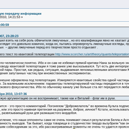
ную передачу информации
010, 14:21:53 »
:00:59
07, 23:28:23
ил взять на себя роль обличителя лжеученых , но его квалификации явно не хватает д
ядит это довольно комично, когда он, пытаясь опровергнуть лженаучные взгляды, пр
ых – другие лжеученые перед его творчеством просто отдыхают .
его текст по квантовой телепортации
http://www.scorcher.ru/art/theory/quants/teleportatio
 по-человечески понятно. Ибо и он сам не избежал прямой критики Нана за вольную эк
оводу квантовой телепортации я тоже ранее уже высказывался. Тут есть две интерпрет
ой пары. Простая, как редька, ситуация, выдаваемая легкомысленными апологетами 
дения запутанных частиц при множественных экспериментах.
нешне оформлена под телепортацию. Измеряются квантовые свойства одной частицы, 
ты. За маленьким исключением: параметры телепортируемой частицы передаются в точ
иркового фокусничества. Ибо по обычному каналу уже больше ста лет передается лю
ря 2010, 13:07:36
ужую аргументацию он не воспринимает, также как и Виталий - флаг им в руки.
сится - это просто комментарий. Погонялом "Доброжелатель" во времена Культа подп
 или это просто наивная претензия на
разумное, доброе, вечное
? Кстати, использоват
, развязывающий руки для размашистого мордобоя.
атление, что наши оппоненты сами не очень понимают смысл результатов Белла и Аспе
нность выводов. Так бывает, когда товарищи в студенчестве твердо вызубрили "как о
ашим собеседникам за это, ибо рассматриваемые моменты не очень-то удается проясн