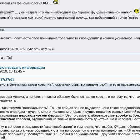
емени как феноменология КМ ...
ритерий?" ... уже назрел, что мы и наблюдаем как "кризис фундаментальной науки".
альным"(в смысле критерия) именно системный подход, как победивший в гонке "естес
ое.
тыковать, соотнести свое понимание "реальности сновидения" и конвенциональное, ну
ября 2010, 18:03:42 от Oleg.Ol
»
 ..."(с)
ную передачу информации
010, 18:12:45 »
 17:37:01
венств Белла поставила крест на "локальных скрытых параметрах", то есть параметр
выводы Аспека, а пояснить - каким образом был поставлен крест... и почему то, что т
перимента.
-таки термин "нелокальность". То, что сейчас за нее выдается - оно какое-то однобо
олько очевидна - судя по многочисленным спорам и существованию разных мнений на эт
нстрировать
нелокальность дейстия
. Это то самое альбертиковское
spooky action.
nication theorem
, отрицающая не только нелокальность действия, но и нелокально
чку в вопросе о реальности "квантовой магии" в том плане, что, якобы, КМ дает обосн
помню, когда я к нему обращался с этим вопросом, он отвечал примерно так:
- КМ ест
мире реально существует "магия" - то КМ и ее учитывает...
Другими словами, в это
ний.