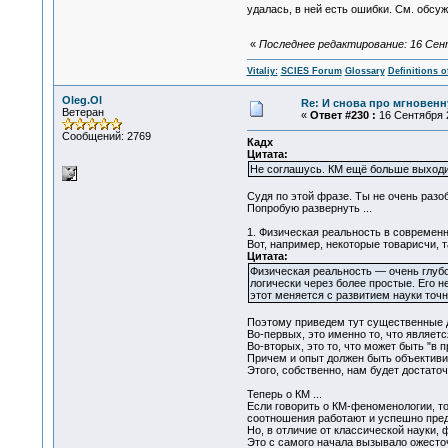
удалась, в ней есть ошибки. См. обсужд
«
Последнее редактирование: 16 Сентя
Vitaliy:
SCIES Forum
Glossary
Definitions o
Oleg.Ol
Re: И снова про мгновен
Ветеран
«
Ответ #230 :
16 Сентября 2
Сообщений: 2769
Кадх
Цитата:
Не соглашусь. КМ ещё больше выходит
Судя по этой фразе. Ты не очень разоб
Попробую развернуть ...
1. Физическая реальность в современн
Вот, например, некоторые товарисчи, т
Цитата:
Физическая реальность — очень глубок
логически через более простые. Его 
этот меняется с развитием науки точн
Поэтому приведем тут существенные д
Во-первых, это именно то, что являетс
Во-вторых, это то, что может быть "в 
Причем и опыт должен быть объективиро
Этого, собственно, нам будет достаточн
Теперь о КМ ...
Если говорить о КМ-феноменологии, то
соотношения работают и успешно пре
Но, в отличие от классической науки,
Это с самого начала вызывало ожесто