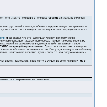
 Fornit . Как-то нехорошо о человеке говорить за глаза, но если сам
я конструктивной критики, особенно когда речь заходит о серьезных и
едлагает свои тексты, которые по лженаучности на порядок выше всех
.php
Я бы сказал, что это настоящая лженаучная жемчужина .
 типичным образцом паранаучного бреда . Причем наиболее опасным,
х знаний, когда желаемое выдается за действительное, и свое
ВЗЯТО толкующий научное знание . При этом в своем тексте автор ни
е и несепарабельные состояния систем. По сути, претендует на нобелевку
ения – невозможно скрестить «ужа и ежа», т.е. квантовую механику и
ет внести, так сказать, свою лепту в очищение ее от «накипи» . Но в
еальности в современном ее понимании ...