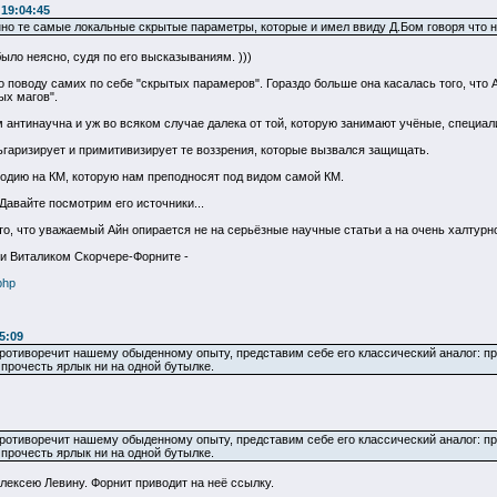
 19:04:45
но те самые локальные скрытые параметры, которые и имел ввиду Д.Бом говоря что на
ыло неясно, судя по его высказываниям. )))
о поводу самих по себе "скрытых парамеров". Гораздо больше она касалась того, что
ых магов".
м антинаучна и уж во всяком случае далека от той, которую занимают учёные, специа
ьгаризирует и примитивизирует те воззрения, которые вызвался защищать.
родию на КМ, которую нам преподносят под видом самой КМ.
Давайте посмотрим его источники...
о, что уважаемый Айн опирается не на серьёзные научные статьи а на очень халтурн
и Виталиком Скорчере-Форните -
php
5:09
противоречит нашему обыденному опыту, представим себе его классический аналог: пр
 прочесть ярлык ни на одной бутылке.
противоречит нашему обыденному опыту, представим себе его классический аналог: пр
 прочесть ярлык ни на одной бутылке.
лексею Левину. Форнит приводит на неё ссылку.