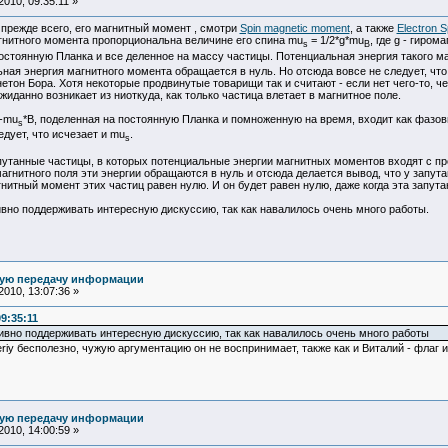
010, 09:35:11 »
, прежде всего, его магнитный момент , смотри
Spin magnetic moment
, а также
Electron S
гнитного момента пропорциональна величине его спина mu
= 1/2*g*mu
, где g - гиром
s
B
стоянную Планка и все деленное на массу частицы. Потенциальная энергия такого ма
льная энергия магнитного момента обращается в нуль. Но отсюда вовсе не следует, чт
нетон Бора. Хотя некоторые продвинутые товарищи так и считают - если нет чего-то, 
ожиданно возникает из ниоткуда, как только частица влетает в магнитное поле.
 -mu
*B, поделенная на постоянную Планка и помноженную на время, входит как фазо
s
едует, что исчезает и mu
.
s
апутанные частицы, в которых потенциальные энергии магнитных моментов входят с п
магнитного поля эти энергии обращаются в нуль и отсюда делается вывод, что у запут
нитный момент этих частиц равен нулю. И он будет равен нулю, даже когда эта запут
тивно поддерживать интересную дискуссию, так как навалилось очень много работы.
ную передачу информации
010, 13:07:36 »
09:35:11
тивно поддерживать интересную дискуссию, так как навалилось очень много работы
eriy бесполезно, чужую аргументацию он не воспринимает, также как и Виталий - флаг и
ную передачу информации
010, 14:00:59 »