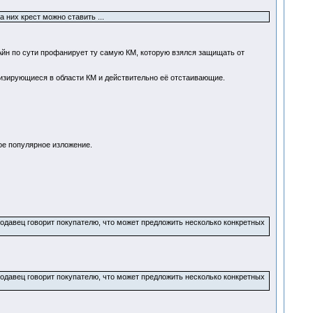
 них крест можно ставить ...
 Айн по сути профанирует ту самую КМ, которую взялся защищать от
лизирующиеся в области КМ и действительно её отстаивающие.
ое популярное изложение.
одавец говорит покупателю, что может предложить несколько конкретных
одавец говорит покупателю, что может предложить несколько конкретных