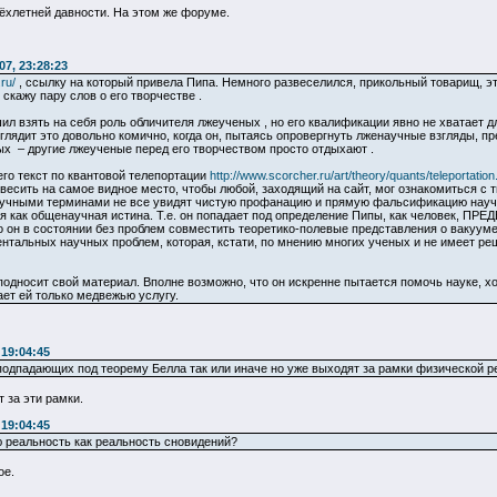
ёхлетней давности. На этом же форуме.
7, 23:28:23
ru/
, ссылку на который привела Пипа. Немного развеселился, прикольный товарищ, этот
 скажу пару слов о его творчестве .
ил взять на себя роль обличителя лжеученых , но его квалификации явно не хватает дл
ядит это довольно комично, когда он, пытаясь опровергнуть лженаучные взгляды, пр
ых – другие лжеученые перед его творчеством просто отдыхают .
его текст по квантовой телепортации
http://www.scorcher.ru/art/theory/quants/teleportation
есить на самое видное место, чтобы любой, заходящий на сайт, мог ознакомиться с
учными терминами не все увидят чистую профанацию и прямую фальсификацию научны
 как общенаучная истина. Т.е. он попадает под определение Пипы, как человек, ПРЕД
то он в состоянии без проблем совместить теоретико-полевые представления о вакуум
нтальных научных проблем, которая, кстати, по мнению многих ученых и не имеет реш
подносит свой материал. Вполне возможно, что он искренне пытается помочь науке, хоч
ает ей только медвежью услугу.
 19:04:45
подпадающих под теорему Белла так или иначе но уже выходят за рамки физической р
 за эти рамки.
 19:04:45
 реальность как реальность сновидений?
ое.