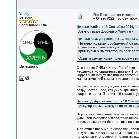
Vitaliy
Re: И снова про мгновен
Ветеран
«
Ответ #229 :
16 Сентября 2
Сообщений: 5586
Цитата: kadh от 16 Сентября 2010, 14
Вот что писал Доронин о Форните -
Цитата: С.И. Доронин от 13 Марта 20
Не знаю, их каких соображений он реш
фундаментальных вещах. Причем, выгл
критикуемых им текстов, вместе взят
Один из самых ярких примеров – это 
Материалист
Отношение СИДа к Нану (Fornit) чисто
неоднократно свидетельствовали. По п
корреляции между частицами запутанн
математический прием описания пове
Вторая интерпретация
действительно в
разрушается - все, как учили фантас
скорости света. Это чистый пример ц
Цитата: Доброжелатель от 16 Сентяб
дискутировать с valeriy бесполезно, ч
Первое мое замечание к делу не отно
умышленно спрятался под этим ником,
прием сохранения безответственности
А по существу, у меня создалось впеч
результаты и иллюстрировать обоснова
не склонен очень энергично пенять н