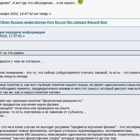
ение". А вот где это обсуждение... я не нашел...
бря 2010, 14:47:42 от Vitaliy
»
f Magic
Высшие звания форума
Prog
Box.net
Про генерала
Фэн-шуй
Блог
ную передачу информации
010, 17:37:01 »
 за эти рамки.
рался с чем не согласен ...
ом понимании - это то, что сейчас (обще)принято считать таковой, то есть - это пон
ак пишуть иногда:
ое понятие и, как все глубокие понятия нашего языка, не имеет однозначного смысла.
необходимо принять, предварительно вложив в него тот смысл, который диктует нам в
о так же, как и смысл понятия «атом».
ля нас признаки понятия "физическая реальность":
я предметом изучения науки физики ...
принципе" получено или проверено на опыте.
ван, то есть повторяем и не зависим от субъекта ...
о ...
 это ни в коем случае не выходит ра рамки "предмета изучения физики" - эти экспе
дсказывают новые феномены, которые успешно подтверждались экспериментами.
 феноменологию КМ оказалось невозможно однозначно интерпретировать теоретически, 
ченные "научно-философские споры" которые продолжаются до сих пор.