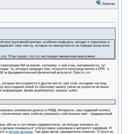
Записан
ля конструктивной критики, особенно когда речь заходит о серьезных и
едлагает свои тексты, которые по лженаучности на порядок выше всех
n.php
Я бы сказал, что это настоящая лженаучная жемчужина .
страполяцию КМ на магию, эзотерику, о чем и мы, материалисты, тут
ации. Та, которую приводит Нан, относится непосредственно к EPR - к
КМ за фундаментальный физический результат. Просто это
которые воссоздаются в другом месте; при этом, исходная частица
ку воссоздания новой по обычному каналу связи на скорости не выше
бая информация.
Кроме мордобития, никаких чудес.
исывались анонимные доносы в НКВД. Интересно, наш недавний коллега
ь отвлеченные ники, избегая упоминать собственное имя - традиционный
ка, ибо не в состоянии содержательно, на пальцах изложить их
но должно пониматься" и безусловно уверовали в авторитет корифеев. Я
ить и
другим авторам
. Там даже автор самокритично пометил: "Статья не