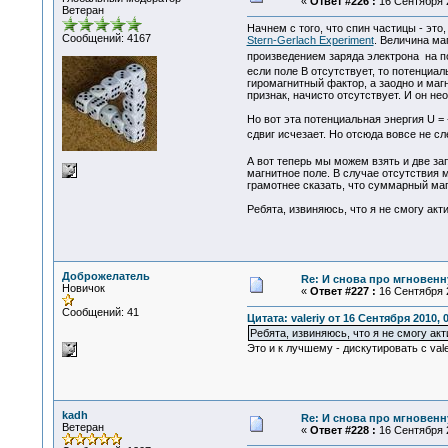
«
Ответ #226 :
16 Сентября 2
Ветеран
Начнем с того, что спин частицы - это
Сообщений: 4167
Stern-Gerlach Experiment
. Величина ма
произведением заряда электрона на по
если поле В отсутствует, то потенциа
гиромагнитный фактор, а заодно и маг
признак, начисто отсутствует. И он не
Но вот эта потенциальная энергия U =
сдвиг исчезает. Но отсюда вовсе не сл
А вот теперь мы можем взять и две з
магнитное поле. В случае отсутствия 
грамотнее сказать, что суммарный маг
Ребята, извиняюсь, что я не смогу ак
Доброжелатель
Re: И снова про мгновен
Новичок
«
Ответ #227 :
16 Сентября 2
Сообщений: 41
Цитата: valeriy от 16 Сентября 2010, 
Ребята, извиняюсь, что я не смогу ак
Это и к лучшему - дискутировать с val
kadh
Re: И снова про мгновен
Ветеран
«
Ответ #228 :
16 Сентября 2