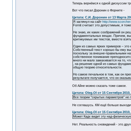
Теперь вернёмся к одной дискуссии тр
Вот что писал Доронин о Форните -
Цитата: С.И. Доронин от 13 Марта 200
Я заглянул на сайт
http://www.scorcher.
Fornit считает это допустимым, я тоже
Не знаю, их каких соображений он реш
фундаментальных вещах. Причем, выгл
критикуемых им текстов, вместе взят
Один из самых ярких примеров – это 
Собственный текст хорошо бы ему выв
поскольку за внешне-правильными на
собственное понимание преподносится
много ни мало замахивается на то, ч
, на решение одной из самых фундаме
общую теорию относительности.
Но самое печальное в том, как он пре
результате получается, что он оказыв
Об Айне можно сказать тоже самое.
Цитата: Oleg.Ol от 15 Сентября 2010,
Все теории "скрытых параметров" не 
Не соглашусь. КМ ещё больше выходит
Цитата: Oleg.Ol от 15 Сентября 2010,
Может Кадх видит эту над-физическую
Нет. Реальность сновидений - это друг