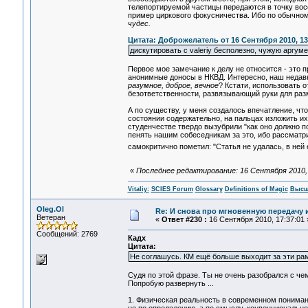
телепортируемой частицы передаются в точку вос
пример циркового фокусничества. Ибо по обычно
чудес.
Цитата: Доброжелатель от 16 Сентября 2010, 13
дискутировать с valeriy бесполезно, чужую аргуме
Первое мое замечание к делу не относится - это
анонимные доносы в НКВД. Интересно, наш недавн
разумное, доброе, вечное
? Кстати, использовать 
безответственности, развязывающий руки для ра
А по существу, у меня создалось впечатление, чт
состоянии содержательно, на пальцах изложить их
студенчестве твердо вызубрили "как оно должно п
пенять нашим собеседникам за это, ибо рассматр
самокритично пометил: "Статья не удалась, в ней е
«
Последнее редактирование: 16 Сентября 2010, 14
Vitaliy:
SCIES Forum
Glossary
Definitions of Magic
Высш
Oleg.Ol
Re: И снова про мгновенную передачу
Ветеран
«
Ответ #230 :
16 Сентября 2010, 17:37:01 
Сообщений: 2769
Кадх
Цитата:
Не соглашусь. КМ ещё больше выходит за эти рам
Судя по этой фразе. Ты не очень разобрался с чем 
Попробую развернуть ...
1. Физическая реальность в современном понимании