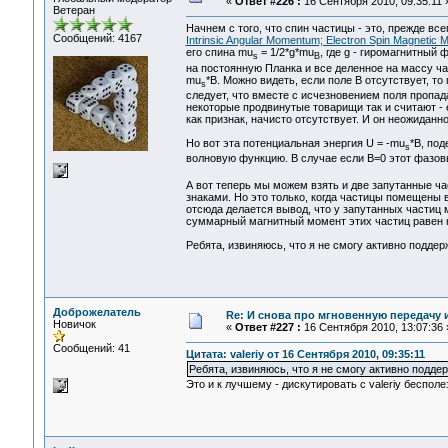
«
Ответ #226 :
16 Сентября 2010, 09:35:11 
Ветеран
Начнем с того, что спин частицы - это, прежде вс
Сообщений: 4167
Intrinsic Angular Momentum; Electron Spin Magnetic 
его спина mu
= 1/2*g*mu
, где g - гиромагнитный 
s
B
на постоянную Планка и все деленное на массу ча
mu
*B. Можно видеть, если поле В отсутствует, т
s
следует, что вместе с исчезновением поля пропада
некоторые продвинутые товарищи так и считают - 
как признак, начисто отсутствует. И он неожиданно
Но вот эта потенциальная энергия U = -mu
*B, по
s
волновую функцию. В случае если В=0 этот фазовы
А вот теперь мы можем взять и две запутанные ч
знаками. Но это только, когда частицы помещены в
отсюда делается вывод, что у запутанных частиц 
суммарный магнитный момент этих частиц равен ну
Ребята, извиняюсь, что я не смогу активно подде
Доброжелатель
Re: И снова про мгновенную передачу
Новичок
«
Ответ #227 :
16 Сентября 2010, 13:07:36 
Сообщений: 41
Цитата: valeriy от 16 Сентября 2010, 09:35:11
Ребята, извиняюсь, что я не смогу активно подде
Это и к лучшему - дискутировать с valeriy бесполе