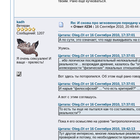
твоим. Рано ещё кучковаться.
kadh
Re: И снова про мгновенную передачу
Ветеран
«
Ответ #234 :
16 Сентября 2010, 20:49:44 
Сообщений: 1207
Цитата: Oleg.Ol от 16 Сентября 2010, 17:37:01
А по сути, это означает, что надо выкидывать на
Угумсь.
Цитата: Oleg.Ol от 16 Сентября 2010, 17:37:01
Я очень сексуален! И
.. ибо логически последовательный нелокальный 
ваще - прелесть!
реальности ... возрождая древние, казалось бы "
иллюзорности "физических" локальных отношений 
Вот здесь ты поторопился. Об этом ещё рано гово
Цитата: Oleg.Ol от 16 Сентября 2010, 17:37:01
И нарыв "философский" ... "что есть критерий?" .
А вот с этим соглашусь.
Цитата: Oleg.Ol от 16 Сентября 2010, 17:37:01
То есть ты еще не пытался как-то состыковать, 
реальности"?
Пока я его осмысляю на уровне "антропологическо
Цитата: Oleg.Ol от 16 Сентября 2010, 19:42:13
Тут другое интересно, многие локальные реалист
проверкой и потому, по необходимости признава