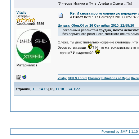
"Я - есмь Истина и Путь, Альфа и Омега ..."(с)
Vitaliy
Re: И снова про мгновенную передачу
Ветеран
«
Ответ #239 :
17 Сентября 2010, 00:51:46 
Сообщений: 5586
Цитата: Oleg.Ol от 16 Сентября 2010, 22:59:20
... локальным реалистам
трудно, почти невозм
... без серьезного реального, честного опыта само
Олежа, ты действительно искренне считаешь, что
бессмертии души
? И что материалистам это 
- проще? И надежней?
Материалист
Vitaliy:
SCIES Forum
Glossary
Definitions of Magic
Высш
Страниц:
1
...
14
15
[
16
]
17
18
...
24
Все
Powered by SMF 1.1.10