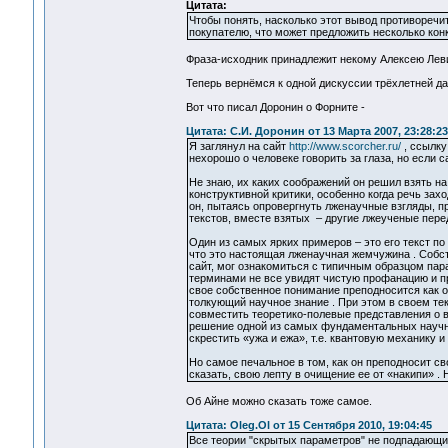
Цитата:
Чтобы понять, насколько этот вывод противоречи
покупателю, что может предложить несколько конк
Фраза-исходник принадлежит некому Алексею Леви
Теперь вернёмся к одной дискуссии трёхлетней д
Вот что писал Доронин о Форните -
Цитата: С.И. Доронин от 13 Марта 2007, 23:28:23
Я заглянул на сайт
http://www.scorcher.ru/
, ссылку
нехорошо о человеке говорить за глаза, но если с
Не знаю, их каких соображений он решил взять на
конструктивной критики, особенно когда речь зах
он, пытаясь опровергнуть лженаучные взгляды, п
текстов, вместе взятых – другие лжеученые пере
Один из самых ярких примеров – это его текст п
что это настоящая лженаучная жемчужина . Собс
сайт, мог ознакомиться с типичным образцом па
терминами не все увидят чистую профанацию и п
свое собственное понимание преподносится как о
толкующий научное знание . При этом в своем тек
совместить теоретико-полевые представления о в
решение одной из самых фундаментальных научны
скрестить «ужа и ежа», т.е. квантовую механику 
Но самое печальное в том, как он преподносит св
сказать, свою лепту в очищение ее от «накипи» . 
Об Айне можно сказать тоже самое.
Цитата: Oleg.Ol от 15 Сентября 2010, 19:04:45
Все теории "скрытых параметров" не подпадающих