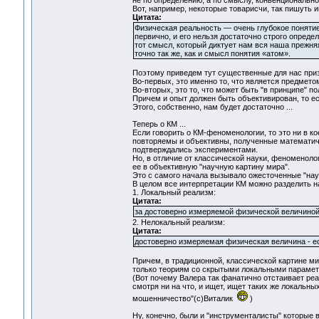
не по определению, а по смыслу, конвенциональн
Вот, например, некоторые товарисчи, так пишуть и
Цитата:
Физическая реальность — очень глубокое понятие 
первично, и его нельзя достаточно строго опреде
тот смысл, который диктует нам вся наша прежня
точно так же, как и смысл понятия «атом».
Поэтому приведем тут существенные для нас приз
Во-первых, это именно то, что является предметом
Во-вторых, это то, что может быть "в принципе" п
Причем и опыт должен быть объективирован, то ест
Этого, собственно, нам будет достаточно ...
Теперь о КМ ...
Если говорить о КМ-феноменологии, то это ни в к
повторяемы и объективны, полученные математи
подтверждались экспериментами.
Но, в отличие от классической науки, феноменоло
ее в объективную "научную картину мира".
Это с самого начала вызывало ожесточенные "нау
В целом все интерпретации КМ можно разделить на
1. Локальный реализм:
Цитата:
за достоверно измеряемой физической величиной
2. Нелокальный реализм:
Цитата:
достоверно измеряемая физическая величина - ес
Причем, в традиционной, классической картине ми
только теориям со скрытыми локальными параметр
(Вот почему Валера так фанатично отстаивает ре
смотря ни на что, и ищет, ищет таких же локальн
мошенничество"(с)Виталик
)
Ну, конечно, были и "инструменталисты" которые во