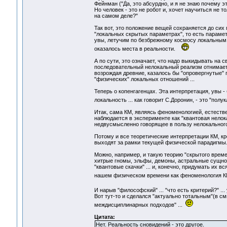
Фейнман ("Да, это абсурдно, и я не знаю почему это 
Но человек - это не робот и, хочет научиться не 
на самом деле?"
Так вот, это положение вещей сохраняется до сих 
"локальных скрытых параметрах", то есть парамет
увы, летучим по безбрежному космосу локальным 
оказалось места в реальности.
А по сути, это означает, что надо выкидывать на 
последовательный нелокальный реализм отнимает 
возрождая древние, казалось бы "опровергнутые"
"физических" локальных отношений ...
Теперь о копенгагенцах. Эта интерпретация, увы -
локальность ... как говорит С.Доронин, - это "пол
Итак, сама КМ, являясь феноменологией, естеств
наблюдается в эксперименте как "квантовая нелок
недвусмысленно говорящее в пользу нелокальног
Потому и все теоретические интерпретации КМ, к
выходят за рамки текущей физической парадигмы
Можно, например, и такую теорию "скрытого врем
хитрые гномы, эльфы, демоны, астральные сущност
"квантовые скачки" ... и, конечно, придумать их
нашем физическом времени как феноменология К
И нарыв "философский" ... "что есть критерий?" .
Вот тут-то и сделался "актуально тотальным"(в с
междисциплинарных подходов" ...
Цитата:
Нет. Реальность сновидений - это другое.