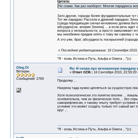
Цитата:
Не скажи. Как раз наоборот. Многие парадоксы м
Зато другие, гораздо более фундаментальные тут 
Тот же парадокс Рассела и древний парадокс Зено
(среда передающая сигнал мгновенно должна быть 
абсурдно(см. апории Зенона) ... а если речь идет
вопроса о нелокальности, а просто замыливает его
мы неизбежно придем опять к тому же самому с чего
А это уже, брат, абсурдность посерьезней (горазд
«
Последнее редактирование: 16 Сентября 2010, 
"Я - есмь Истина и Путь, Альфа и Омега ..."(с)
Oleg.Ol
Re: И снова про мгновенную передачу
Ветеран
«
Ответ #236 :
16 Сентября 2010, 22:59:20 
Сообщений: 2769
Продолжу ...
Нахрена тада нужно цепляться за сущностную ло
Хотя психологически это понятно вполне ... лока
основательна, чем их физическое тело ... без сер
саморефлексии, к такому опыту требует условия о
условие это может создать только тот самый акт п
круг ...
"Я - есмь Истина и Путь, Альфа и Омега ..."(с)