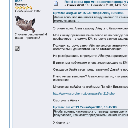
kadh
Re: И снова про мгновенную передачу
Ветеран
«
Ответ #228 :
16 Сентября 2010, 14:00:59 
Сообщений: 1207
Цитата: Oleg.Ol от 15 Сентября 2010, 19:04:45
Давно ясно, что Айн имеет ввиду именно те самы
можно ставить ...
Это нам ясно. А вот самому Айну это было неясно,
Я очень сексуален! И
Моя к нему претензия была вовсе не по поводу сам
ваще - прелесть!
профанирует ту самую КМ, которую взялся защищат
Позиция, которую занял Айн, во многом антинаучн
области КМ и действительно её отстаивающие.
Не разобравшись в предмете, Айн вульгаризирует
В итоге, мы наблюдаем очень злую пародию на КМ
Откуда он берёт свои представления? Давайте пос
И что же мы выясним? А выясним мы то, что уваж
изложение.
Многое мы найдём на любимом Пипой и Виталиком
http://www.scorcher.ru/journal/art/art215.php
Смотрим у Айна -
Цитата: ain от 13 Сентября 2010, 16:45:09
Чтобы понять, насколько этот вывод противоречи
покупателю, что может предложить несколько конк
У Форнита -