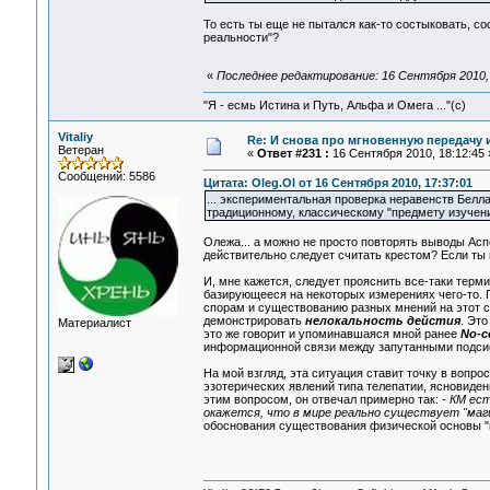
То есть ты еще не пытался как-то состыковать, с
реальности"?
«
Последнее редактирование: 16 Сентября 2010, 
"Я - есмь Истина и Путь, Альфа и Омега ..."(с)
Vitaliy
Re: И снова про мгновенную передачу
Ветеран
«
Ответ #231 :
16 Сентября 2010, 18:12:45 
Сообщений: 5586
Цитата: Oleg.Ol от 16 Сентября 2010, 17:37:01
... экспериментальная проверка неравенств Белл
традиционному, классическому "предмету изучения
Олежа... а можно не просто повторять выводы Аспек
действительно следует считать крестом? Если ты
И, мне кажется, следует прояснить все-таки термин
базирующееся на некоторых измерениях чего-то. 
спорам и существованию разных мнений на этот сч
демонстрировать
нелокальность дейстия
. Эт
Материалист
это же говорит и упоминавшаяся мной ранее
No-c
информационной связи между запутанными подси
На мой взгляд, эта ситуация ставит точку в вопрос
эзотерических явлений типа телепатии, ясновидени
этим вопросом, он отвечал примерно так:
- КМ ес
окажется, что в мире реально существует "маги
обоснования существования физической основы "