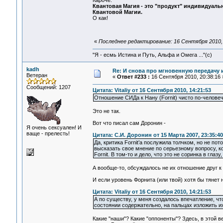
Кароче:
Квантовая Магия - это "продукт" индивидуа
Квантовой Магии.
О как!
«
Последнее редактирование: 16 Сентября 2010, 
"Я - есмь Истина и Путь, Альфа и Омега ..."(с)
kadh
Re: И снова про мгновенную передачу
Ветеран
«
Ответ #233 :
16 Сентября 2010, 20:38:16 
Сообщений: 1207
Цитата: Vitaliy от 16 Сентября 2010, 14:21:53
Отношение СИДа к Нану (Fornit) чисто по-человеч
Это не так.
Вот что писал сам Доронин -
Я очень сексуален! И
ваще - прелесть!
Цитата: С.И. Доронин от 15 Марта 2007, 23:35:40
Да, критика Fornit’а послужила толчком, но не пот
высказать свое мнение по серьезному вопросу, ко
Fornit. В том-то и дело, что это не соринка в глаз
А вообще-то, обсуждалось не их отношение друг к 
И если уровень Форнита (или твой) хотя бы тянет н
Цитата: Vitaliy от 16 Сентября 2010, 14:21:53
А по существу, у меня создалось впечатление, ч
состоянии содержательно, на пальцах изложить и
Какие "наши"? Какие "оппоненты"? Здесь, в этой 