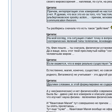
своего мировоззрения ... наплевав, по сути, на ре
Цитата:
Причем, интерпретация этих измерений не насто
счет. Я думаю, что все это из-за того, что "нас
альбертиковское spooky action... - причем, мгнов
communication theorem.
Ты разберись сначала что есть такое "действие"
Цитата:
На мой взгляд, эта ситуация ставит точку в вопро
эзотерических явлений типа телепатии, ясновиден
Ну, блин пошло ... ты сначала, физически установи
Да и ваще, весь этот твой пресловутый набор "эз
человечьим миром ...
Цитата:
Если окажется, что в мире реально существует "ма
Естественно, магия, конечно, существет, но совсе
родного, Виталикого) не учитывает - это другой у
Цитата:
Другими словами, в этой формулировке не содер
А у них(магических) и нет физической(в совреме
Была бы - давно уже все измерили и описали урав
что изучает наука физика - явлениями физическим
И "Квантовая Магия" тут совершенно не причем ... 
ты опять пролетаешь ...
Тут еще "хуже" ... Квантовая Магия вообще не офо