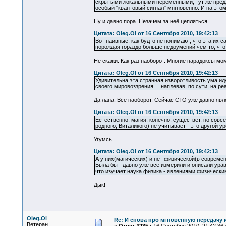
скрытыми локальными переменными, тут же предл
особый "квантовый сигнал" мнгновенно. И на это
Ну и давно пора. Незачем за неё цепляться.
Цитата: Oleg.Ol от 16 Сентября 2010, 19:42:13
Вот наивные, как будто не понимают, что эта их 
порождая гораздо больше недоумений чем то, что 
Не скажи. Как раз наоборот. Многие парадоксы м
Цитата: Oleg.Ol от 16 Сентября 2010, 19:42:13
Удивительна эта странная изворотливость ума и
своего мировоззрения ... наплевав, по сути, на ре
Да лана. Всё наоборот. Сейчас СТО уже давно яв
Цитата: Oleg.Ol от 16 Сентября 2010, 19:42:13
Естественно, магия, конечно, существет, но совсе
родного, Виталикого) не учитывает - это другой у
Угумсь.
Цитата: Oleg.Ol от 16 Сентября 2010, 19:42:13
А у них(магических) и нет физической(в совреме
Была бы - давно уже все измерили и описали урав
что изучает наука физика - явлениями физически
Дык!
Oleg.Ol
Re: И снова про мгновенную передачу
Ветеран