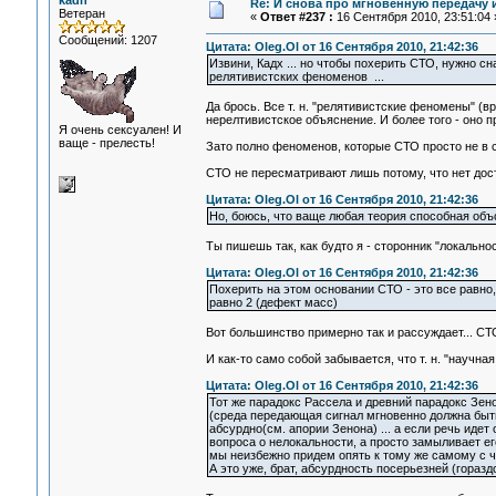
kadh
Re: И снова про мгновенную передачу
Ветеран
«
Ответ #237 :
16 Сентября 2010, 23:51:04 
Сообщений: 1207
Цитата: Oleg.Ol от 16 Сентября 2010, 21:42:36
Извини, Кадх ... но чтобы похерить СТО, нужно 
релятивистских феноменов ...
Да брось. Все т. н. "релятивистские феномены" 
нерелтивистское объяснение. И более того - оно п
Я очень сексуален! И
ваще - прелесть!
Зато полно феноменов, которые СТО просто не в 
СТО не пересматривают лишь потому, что нет дост
Цитата: Oleg.Ol от 16 Сентября 2010, 21:42:36
Но, боюсь, что ваще любая теория способная объс
Ты пишешь так, как будто я - сторонник "локальност
Цитата: Oleg.Ol от 16 Сентября 2010, 21:42:36
Похерить на этом основании СТО - это все равно,
равно 2 (дефект масс)
Вот большинство примерно так и рассуждает... С
И как-то само собой забывается, что т. н. "научна
Цитата: Oleg.Ol от 16 Сентября 2010, 21:42:36
Тот же парадокс Рассела и древний парадокс Зено
(среда передающая сигнал мгновенно должна быть
абсурдно(см. апории Зенона) ... а если речь идет
вопроса о нелокальности, а просто замыливает ег
мы неизбежно придем опять к тому же самому с чег
А это уже, брат, абсурдность посерьезней (горазд