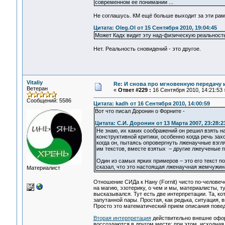
современном ее понимании ...
Не соглашусь. КМ ещё больше выходит за эти рам
Цитата: Oleg.Ol от 15 Сентября 2010, 19:04:45
Может Кадх видит эту над-физическую реальност
Нет. Реальность сновидений - это другое.
Vitaliy
Re: И снова про мгновенную передачу
Ветеран
«
Ответ #229 :
16 Сентября 2010, 14:21:53 
Сообщений: 5586
Цитата: kadh от 16 Сентября 2010, 14:00:59
Вот что писал Доронин о Форните -
Цитата: С.И. Доронин от 13 Марта 2007, 23:28:2
Не знаю, их каких соображений он решил взять н
конструктивной критики, особенно когда речь за
когда он, пытаясь опровергнуть лженаучные взгл
им текстов, вместе взятых – другие лжеученые п
Один из самых ярких примеров – это его текст п
сказал, что это настоящая лженаучная жемчужина
Материалист
Отношение СИДа к Нану (Fornit) чисто по-человеч
на магию, эзотерику, о чем и мы, материалисты, 
высказывался. Тут есть две интерпретации. Та, к
запутанной пары. Простая, как редька, ситуация
Просто это математический прием описания пове
Вторая интерпретация
действительно внешне офор
воссоздаются в другом месте; при этом, исходная