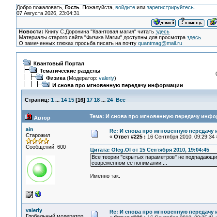
Добро пожаловать,
Гость
. Пожалуйста,
войдите
или
зарегистрируйтесь
.
07 Августа 2026, 23:04:31
Новости:
Книгу С.Доронина "Квантовая магия" читать
здесь
Материалы старого сайта "Физика Магии" доступны для просмотра
здесь
О замеченных глюках просьба писать на почту
quantmag@mail.ru
Квантовый Портал
Тематические разделы
Физика
(Модератор:
valeriy
)
И снова про мгновенную передачу информации
Страниц:
1
...
14
15
[
16
]
17
18
...
24
Все
Тема: И снова про мгновенную передачу инфо
Автор
ain
Re: И снова про мгновенную передачу
Старожил
«
Ответ #225 :
16 Сентября 2010, 09:29:34 
Сообщений: 600
Цитата: Oleg.Ol от 15 Сентября 2010, 19:04:45
Все теории "скрытых параметров" не подпадающих
современном ее понимании ...
Именно так.
valeriy
Re: И снова про мгновенную передачу
Глобальный модератор