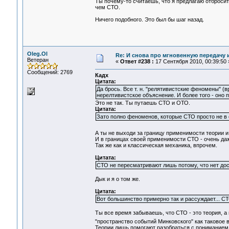
Ты почему-то считаешь, что я предлагаю отброси
чем СТО.
Ничего подобного. Это был бы шаг назад.
Oleg.Ol
Re: И снова про мгновенную передачу
Ветеран
«
Ответ #238 :
17 Сентября 2010, 00:39:50 
Сообщений: 2769
Кадх
Цитата:
Да брось. Все т. н. "релятивистские феномены" 
нерелтивистское объяснение. И более того - оно 
Это не так. Ты путаешь СТО и ОТО.
Цитата:
Зато полно феноменов, которые СТО просто не в 
А ты не выходи за границу применимости теории 
И в границах своей применимости СТО - очень да
Так же как и классическая механика, впрочем.
Цитата:
СТО не пересматривают лишь потому, что нет дос
Дык и я о том же.
Цитата:
Вот большинство примерно так и рассуждает... С
Ты все время забываешь, что СТО - это теория, а 
"пространство событий Минковского" как таковое
Теории лишь помогают разобраться с пониманием 