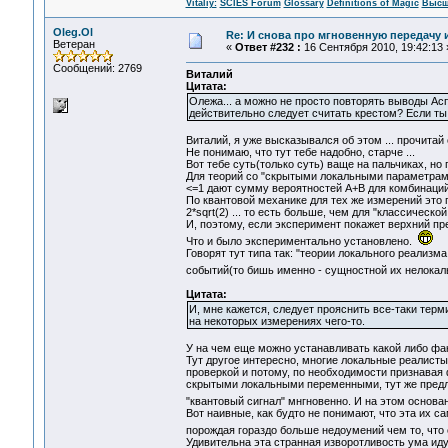
Vitaliy:
SCIES Forum
Glossary
Definitions of Magic
Высш
Oleg.Ol
Re: И снова про мгновенную передачу
Ветеран
«
Ответ #232 :
16 Сентября 2010, 19:42:13 
Сообщений: 2769
Виталий
Цитата:
Олежа... а можно не просто повторять выводы Аспе
действительно следует считать крестом? Если ты
Виталий, я уже высказывался об этом ... прочита
Не понимаю, что тут тебе надобно, старче ...
Вот тебе суть(только суть) ваще на пальчиках, но
Для теорий со "скрытыми локальными параметрами"
<=1 дают сумму вероятностей A+B для комбинаций S(
По квантовой механике для тех же измерений это 
2*sqrt(2) ... то есть больше, чем для "классическо
И, поэтому, если эксперимент покажет верхний пр
Что и было экспериментально установлено.
Говорят тут типа так: "теории локального реализ
событий(то бишь именно - сущностной их нелока
Цитата:
И, мне кажется, следует прояснить все-таки терми
на некоторых измерениях чего-то.
У на чем еще можно устанавливать какой либо фа
Тут другое интересно, многие локальные реалист
проверкой и потому, по необходимости признавая
скрытыми локальными переменными, тут же предла
"квантовый сигнал" мнгновенно. И на этом основ
Вот наивные, как будто не понимают, что эта их с
порождая гораздо больше недоумений чем то, что 
Удивительна эта странная изворотливость ума ид