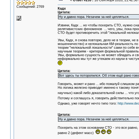
«
Ответ #235 :
16 Сентября 2010, 21:42:36 
Сообщений: 2769
Кадх
Цитата:
Ну и давно пора. Незачем за неё цепляться.
Извини, Кадх ... но чтобы похерить СТО, нужно 
релятивистских феноменов ... чего, увы, пока пр
СТО будет противоречить этой "локальной нелокаль
Увы, Кадх, я снова повторю, дело не в теории, не
мошенничество) и нелокальная КМ-реальность по с
теории "нелокальной локальности" сами по себе в
научным теориям - критерия формальной правиль
Увы, формально сущность не может обладать и сво
неформально мы тут же утекаем из науки в чистую п
Цитата:
Вот здесь ты поторопился. Об этом ещё рано гово
Говорить, может и рано ... ибо пожалуй слишком ра
Но логика железно приводит именно к такому понят
научных) какой либо доказательной силы ... что уг
Потому и соглашусь я, говорить действительно пок
Однако, уже говорят нечто типо того:
http://www.de
Цитата:
Ну и давно пора. Незачем за неё цепляться.
Похерить на этом основании СТО - это все равно,
равно 2 (дефект масс)