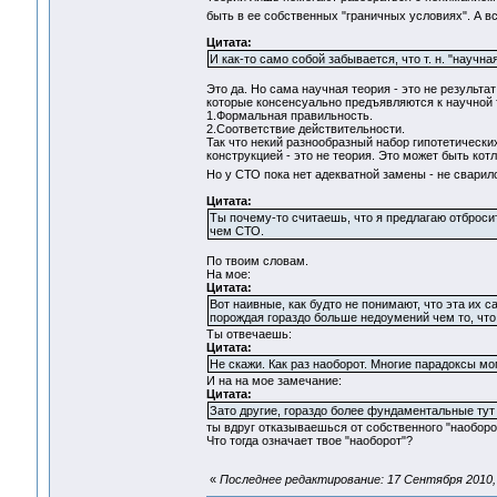
быть в ее собственных "граничных условиях". А в
Цитата:
И как-то само собой забывается, что т. н. "научн
Это да. Но сама научная теория - это не результа
которые консенсуально предъявляются к научной 
1.Формальная правильность.
2.Соответствие действительности.
Так что некий разнообразный набор гипотетическ
конструкцией - это не теория. Это может быть котл
Но у СТО пока нет адекватной замены - не свари
Цитата:
Ты почему-то считаешь, что я предлагаю отброси
чем СТО.
По твоим словам.
На мое:
Цитата:
Вот наивные, как будто не понимают, что эта их 
порождая гораздо больше недоумений чем то, что 
Ты отвечаешь:
Цитата:
Не скажи. Как раз наоборот. Многие парадоксы м
И на на мое замечание:
Цитата:
Зато другие, гораздо более фундаментальные тут к
ты вдруг отказываешься от собственного "наоборот"
Что тогда означает твое "наоборот"?
«
Последнее редактирование: 17 Сентября 2010, 