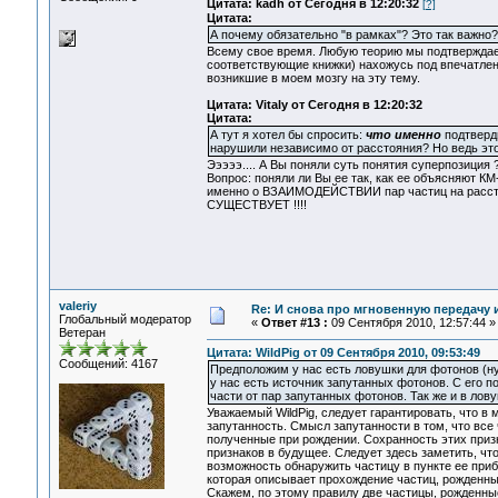
Цитата: kadh от Сегодня в 12:20:32
[?]
Цитата:
А почему обязательно "в рамках"? Это так важно?
Всему свое время. Любую теорию мы подтверждаем
соответствующие книжки) нахожусь под впечатлени
возникшие в моем мозгу на эту тему.
Цитата: Vitaly от Сегодня в 12:20:32
Цитата:
А тут я хотел бы спросить:
что именно
подтверди
нарушили независимо от расстояния? Но ведь это 
Эээээ.... А Вы поняли суть понятия суперпозиция 
Вопрос: поняли ли Вы ее так, как ее объясняют КМ
именно о ВЗАИМОДЕЙСТВИИ пар частиц на расстоян
СУЩЕСТВУЕТ !!!!
valeriy
Re: И снова про мгновенную передачу
Глобальный модератор
«
Ответ #13 :
09 Сентября 2010, 12:57:44 »
Ветеран
Цитата: WildPig от 09 Сентября 2010, 09:53:49
Сообщений: 4167
Предположим у нас есть ловушки для фотонов (ну 
у нас есть источник запутанных фотонов. С его 
части от пар запутанных фотонов. Так же и в ловуш
Уважаемый WildPig, следует гарантировать, что в
запутанность. Смысл запутанности в том, что все
полученные при рождении. Сохранность этих при
признаков в будущее. Следует здесь заметить, ч
возможность обнаружить частицу в пункте ее приб
которая описывает прохождение частиц, рожденны
Скажем, по этому правилу две частицы, рожденны