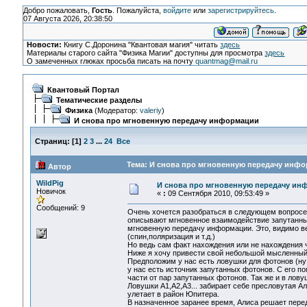
Добро пожаловать,
Гость
. Пожалуйста,
войдите
или
зарегистрируйтесь
.
07 Августа 2026, 20:38:50
Новости:
Книгу С.Доронина "Квантовая магия" читать
здесь
Материалы старого сайта "Физика Магии" доступны для просмотра
здесь
О замеченных глюках просьба писать на почту
quantmag@mail.ru
Квантовый Портал
Тематические разделы
Физика
(Модератор:
valeriy
)
И снова про мгновенную передачу информации
Страниц:
[
1
]
2
3
...
24
Все
Тема: И снова про мгновенную передачу инфо
Автор
WildPig
И снова про мгновенную передачу ин
Новичок
«
:
09 Сентября 2010, 09:53:49 »
Сообщений: 9
Очень хочется разобраться в следующем вопросе: 
описывают мгновенное взаимодействие запутанных
мгновенную передачу информации. Это, видимо в
(спин,поляризация и т.д.)
Но ведь сам факт нахождения или не нахождения 
Ниже я хочу привести свой небольшой мысленный
Предположим у нас есть ловушки для фотонов (ну с
у нас есть источник запутанных фотонов. С его 
части от пар запутанных фотонов. Так же и в ловуш
Ловушки A1,A2,A3... забирает себе пресловутая Али
улетает в район Юпитера.
В назначенное заранее время, Алиса решает перед