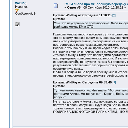
WildPig
Re: И снова про мгновенную передачу
Новичок
«
Ответ #8 :
09 Сентября 2010, 12:20:32 »
Сообщений: 9
Цитата: WildPig от Сегодня в 11:26:25
[?]
Цитата:
Увы, это неустранимое противоречие. Либо ты буд
выбирать между КМ и СТО.
Принцип нелокальности по своей сути - можно счит
это по моему мнению ничем не менее научно, чем 
что чисто умозрительные, выведенные из чистой 
подтвердились реальными экспериментами.
Вопрос о том почему и как происходит связь межд
материя и энергия и почему они в принципе должн
Это все я пишу к тому, что необходимо достаточ
подтверждению принципа нелокальности. И уж коль
исследователей), то неужели же как Вы пишете у
результатов собственных экспериментов дрожат и
современную науку.
В это я в общем то не верю и посему мне и итере
передать информацию со сверхсветовой скорость
Цитата: WildPig от Сегодня в 09:53:49
[?]
Цитата:
Тут немножко непонятно. Что значит "Фотоны, по
фотонами Алисы. Но тех уж нет... Короче, Боб мо
получит.
Нету тех фотонов у Алисы, поляризацию которых 
вертятся в своей ловушке и ждут, когда Боб их вы
только измерить их поляризацию, что естественн
ПОЛЯРИЗАЦИЮ ФОТОНОВ ПАРНЫХ ТЕМ, ЧТО ЕСТЬ У