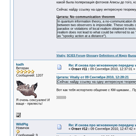
какой была поляризация фотонов Алисы до того, к
Сейчас найду ссылку на одну интересную теорему..
Цитата: No-communication theorem
In quantum information theory, a no-communication th
between two observers is impossible. These results 
paradox or violations of local realism obtained in tes
realism does not lead to what could be referred to as
as "spooky action at a distance").
Vitaliy:
SCIES Forum
Glossary
Definitions of Magic
Высш
kadh
Re: И снова про мгновенную передачу
Ветеран
«
Ответ #11 :
09 Сентября 2010, 12:37:01 »
Сообщений: 1207
Цитата: Vitaliy от 09 Сентября 2010, 12:28:21
Сейчас найду ссылку на одну интересную теорему..
Вот как тебя испортило общение с КМ-щиками... Пр
))))))))
Я очень сексуален! И
ваще - прелесть!
WildPig
Re: И снова про мгновенную передачу
Новичок
«
Ответ #12 :
09 Сентября 2010, 12:47:42 »
Сообщений: 9