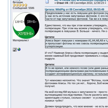
Re: И снова про мгновенную передачу
Ветеран
«
Ответ #4 :
09 Сентября 2010, 12:00:23 »
Сообщений: 5586
Цитата: WildPig от 09 Сентября 2010, 09:53:49
Предположим у нас есть ловушки для фотонов (ну 
у нас есть источник запутанных фотонов. С его 
части от пар запутанных фотонов. Так же и в ловуш
Единственно, что мы при этом можем утверждать,
поляризации. При этом мы можем утверждать, что,
поляризацию в ловушках В. Больше - ничего. Ни о 
Цитата:
Материалист
Алиса берет ловушки с номерами A1,A4,A8,A9 и т
и пропускает фотоны из них сквозь поляризацион
суперпозиции.
И что? Наивная Алиса сбила поляризацию у выдел
менее наивный Боб продолжает прижимать к сердц
подруги.
Цитата:
В то же время, или немного позже (или даже ран
поляризационными фильтрами расположенными пер
создают интерференционную картинку, остальные 
Тут немножко непонятно. Что значит "Фотоны, пол
фотонами Алисы. Но тех уж нет... Короче, Боб мож
получит.
На мой взгляд КМ-мулька о запутанности - прост
вытекающими последствиями. После разлета запут
ориентацию столько, сколько сможет - в условия
никаких чудес!
Должен предупредить, что мое мнение - не есть м