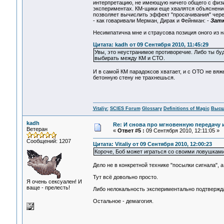
интерпретацию, не имеющую ничего общего с физ
экспериментах. КМ-щики еще хвалятся объяснени
позволяет вычислить эффект "просачивания" чере
- как говаривали Мерман, Дирак и Фейнман: -
Затк
Несимпатична мне и страусова позиция оного из 
Цитата: kadh от 09 Сентября 2010, 11:45:29
Увы, это неустранимое противоречие. Либо ты буд
выбирать между КМ и СТО.
И в самой КМ парадоксов хватает, и с ОТО не вяже
бетонную стену не трахнешься.
Vitaliy:
SCIES Forum
Glossary
Definitions of Magic
Высш
kadh
Re: И снова про мгновенную передачу
Ветеран
«
Ответ #5 :
09 Сентября 2010, 12:11:05 »
Сообщений: 1207
Цитата: Vitaliy от 09 Сентября 2010, 12:00:23
Короче, Боб может играться со своими ловушками 
Дело не в конкретной технике "посылки сигнала", 
Тут всё довольно просто.
Я очень сексуален! И
ваще - прелесть!
Либо нелокальность экспериментально подтверждае
Остальное - демагогия.