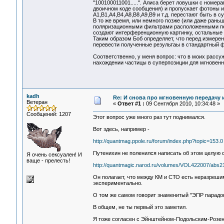
"100100011001.....". Алиса берет ловушки с номер
двоичном коде сообщения) и пропускает фотоны 
A1,B1,A4,B4,A8,B8,A9,B9 и т.д. перестают быть в с
В то же время, или немного позже (или даже рань
поляризационными фильтрами расположенными перп
создают интерференционную картинку, остальные 
Таким образом Боб определяет, что перед измерен
перевести полученные результаы в стандартный ф
Соответственно, у меня вопрос: что в моих расс
нахождении частицы в суперпозиции для мгновен
kadh
Re: И снова про мгновенную передачу
Ветеран
«
Ответ #1 :
09 Сентября 2010, 10:34:48 »
Сообщений: 1207
Этот вопрос уже много раз тут поднимался.
Вот здесь, например -
http://quantmag.ppole.ru/forum/index.php?topic=153.0
Путенихин не поленился написать об этом целую 
Я очень сексуален! И
ваще - прелесть!
http://quantmagic.narod.ru/volumes/VOL422007/abs2
Он полагает, что между КМ и СТО есть неразреши
экспериментально.
О том же самом говорит знаменитый "ЭПР парадо
В общем, не ты первый это заметил.
Я тоже согласен с Эйнштейном-Подольским-Розено