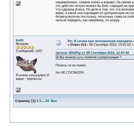
направлениях, скажем влево и вправо. На левом к
это действо почувствовал бы Боб, сидящий на пр
что сделала Алиса. Но дело в том, что эта волнов
мере, в какой она порождается центральным исто
безрезультатны постольку, поскольку сама по се
нельзя передать, как например, по шнуру.
kadh
Re: И снова про мгновенную передачу
Ветеран
«
Ответ #14 :
09 Сентября 2010, 13:01:02 »
Сообщений: 1207
Цитата: WildPig от 09 Сентября 2010, 12:47:42
А Вы поняли суть понятия суперпозиция ?
Понять-то он понял.
Но НЕ СОГЛАСЕН.
Я очень сексуален! И
ваще - прелесть!
Страниц:
[
1
]
2
3
...
24
Все