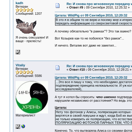
kadh
Re: И снова про мгновенную передачу
Ветеран
«
Ответ #9 :
09 Сентября 2010, 12:25:32 »
Сообщений: 1207
Цитата: WildPig от 09 Сентября 2010, 12:20:32
В это я в общем то не верю и посему мне и итере
передать информацию со сверхсветовой скорост
А почему обязательно "в рамках"? Это так важно?
Я очень сексуален! И
Вот Козырев как-то не побоялся "без рамок"...
ваще - прелесть!
И ничего. Виталик вот даже не заметил...
Vitaliy
Re: И снова про мгновенную передачу
Ветеран
«
Ответ #10 :
09 Сентября 2010, 12:28:21 »
Сообщений: 5586
Цитата: WildPig от 09 Сентября 2010, 12:20:32
...Это все я пишу к тому, что необходимо доста
подтверждению принципа нелокальности. И уж коль
исследователей),
А тут я хотел бы спросить:
что именно
подтверди
нарушили независимо от расстояния? Но ведь это 
Цитата:
Нету тех фотонов у Алисы, поляризацию которых
Материалист
вертятся в своей ловушке и ждут, когда Боб их вы
не только измерить их поляризацию, что естеств
ПОЛЯРИЗАЦИЮ ФОТОНОВ ПАРНЫХ ТЕМ, ЧТО ЕСТЬ У
Конечно. То, что вытворяла Алиса со своими фото