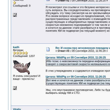
«
Ответ #2 :
09 Сентября 2010, 11:26:25 »
Сообщений: 9
Я посмотрел эти ссылки и это безумно интересно (
суть вопроса. Вы сосредоточились на противоречи
обсуждать эту тему (несмотря на ее чрезвычайную
Я в своем вопросе исходил из предположения, чт
распространенных представлениях о взимодействи
существующих и общепринятых представлениях о 
скоростью неизменно подчеркивают в том числе и 
и хочется на данном этапе разобраться в против
понятиях КМ не подвергая (на текущий момент) и
kadh
Re: И снова про мгновенную передачу
Ветеран
«
Ответ #3 :
09 Сентября 2010, 11:45:29 »
Сообщений: 1207
Цитата: WildPig от 09 Сентября 2010, 11:26:25
Ибо тезис о невозможности передачи информации 
говорят о сверхсветовой скорости нелокального 
В этих утверждениях и содержится очевидное прот
Я очень сексуален! И
Цитата: WildPig от 09 Сентября 2010, 11:26:25
ваще - прелесть!
Вот мне и хочется на данном этапе разобраться 
существующих понятиях КМ не подвергая (на тек
Увы, это неустранимое противоречие. Либо ты буд
выбирать между КМ и СТО.
Vitaliy