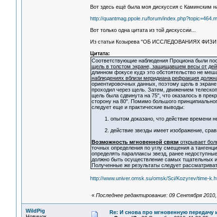
Вот здесь ещё была моя дискуссия с Каминским на
http://quantmag.ppole.ru/forum/index.php?topic=46
Вот только одна цитата из той дискуссии...
Из статьи Козырева "ОБ ИССЛЕДОВАНИЯХ ФИЗ
Цитата:
Соответствующие наблюдения Проциона были пос
щель в толстом экране, защищавшем весы от дей
длинном фокусе кудэ это обстоятельство не ме
наблюдениях вблизи меридиана рефракция должна
ориентировочных данных, поэтому щель в экране 
проходил через щель. Затем, движением телескопа
щель была сдвинута на 75", что оказалось в пре
сторону на 80". Помимо большого принципиально
следует еще и практические выводы:
1. опытом доказано, что действие времени не
2. действие звезды имеет изображение, сравн
Возможность мгновенной связи
открывает бол
точных определения по углу смещения a тангенци
определять параллаксы звезд, ранее недоступны
должно быть осуществление самых тщательных и
Полученные же результаты следует рассматриват
http://www.univer.omsk.su/omsk/Sci/Kozyrev/time-k.
«
Последнее редактирование: 09 Сентября 2010, 
WildPig
Re: И снова про мгновенную передачу
Новичок