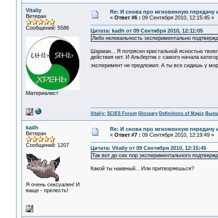
Vitaliy
Re: И снова про мгновенную передачу
Ветеран
«
Ответ #6 :
09 Сентября 2010, 12:15:45 »
Сообщений: 5586
Цитата: kadh от 09 Сентября 2010, 12:11:05
Либо нелокальность экспериментально подтверждае
Шарман... Я потрясен кристальной ясностью твоег
действия нет. И Альбертик с самого начала катег
эксперимент не предложил. А ты все сидишь у мор
Материалист
Vitaliy:
SCIES Forum
Glossary
Definitions of Magic
Высш
kadh
Re: И снова про мгновенную передачу
Ветеран
«
Ответ #7 :
09 Сентября 2010, 12:19:49 »
Сообщений: 1207
Цитата: Vitaliy от 09 Сентября 2010, 12:15:45
Так вот до сих пор экспериментального подтвержд
Какой ты наивный... Или притворяешься?
Я очень сексуален! И
ваще - прелесть!