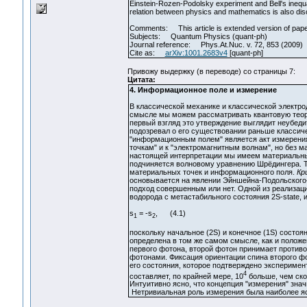
Einstein-Rozen-Podolsky experiment and Bell's inequali
relation between physics and mathematics is also di
Comments: This article is extended version of paper:
Subjects: Quantum Physics (quant-ph)
Journal reference: Phys.At.Nuc. v. 72, 853 (2009)
Cite as:
arXiv:1001.2683v4
[quant-ph]
Привожу выдержку (в переводе) со страницы 7:
Цитата:
4. Информационное поле и измерение
В классической механике и классической электро
смысле мы можем рассматривать квантовую теорию
первый взгляд это утверждение выглядит неубеди
подозревал о его существовании раньше классич
"информационным полем" является акт измерения
точкам" и к "электромагнитным волнам", но без м
настоящей интерпретации мы имеем материальные 
подчиняется волновому уравнению Шрёдингера. Та
материальных точек и информационного поля.
Кр
основывается на явлении Эйншейна-Подольского-
подход совершенным или нет. Одной из реализац
водорода с метастабильного состояния 2S-state
s
= -s
, (4.1)
1
2
поскольку начальное (2S) и конечное (1S) состо
определена в том же самом смысле, как и полож
первого фотона, второй фотон принимает противо
фотонами. Фиксация ориентации спина второго ф
его состояния, которое подтверждено эксперимент
4
составляет, по крайней мере, 10
больше, чем ско
Интуитивно ясно, что концепция "измерения" знач
Нетривиальная роль измерения была наиболее яс