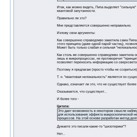
Итак, как можно видеть, Пипа выделяет "сильную"
квантовой запутанности.
Правильно ли это?
Мне представляется совершенно неправильно.
Изложу свои аргументы:
Как совершенно справедливо заметила сама Пипа,
этого принципа (даже одной парой частиц), позвол
Может быть только слабая и сильная "нелокальнос
Как столь же совершенно справедливо заметила он
лишь в микропроцессах, не противоречит "принципу
позволяет переносить информацию со сверхсвето
Поэтому я предлагаю (просто чтобы не ссориться) 
Т. н. "квантовая нелокальность" является по сущес
Однако, означает ли это, что не существует боле
Оказывается, что существует...
И более того -
Цитата:
Это дает возможность в некотором смысле наблю
для использования эффекта макроскопической не
процессов. На этой основе разработан метод долг
Думаете это писали какие-то "шизотерики"?
Нет...