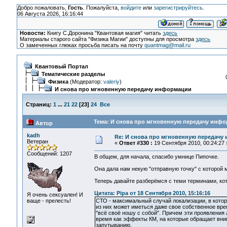
Добро пожаловать,
Гость
. Пожалуйста,
войдите
или
зарегистрируйтесь
.
06 Августа 2026, 16:16:44
Новости:
Книгу С.Доронина "Квантовая магия" читать
здесь
Материалы старого сайта "Физика Магии" доступны для просмотра
здесь
О замеченных глюках просьба писать на почту
quantmag@mail.ru
Квантовый Портал
Тематические разделы
Физика
(Модератор:
valeriy
)
И снова про мгновенную передачу информации
Страниц:
1
...
21
22
[
23
]
24
Все
Тема: И снова про мгновенную передачу инфо
Автор
kadh
Re: И снова про мгновенную передачу
Ветеран
«
Ответ #330 :
19 Сентября 2010, 00:24:27 
Сообщений: 1207
В общем, для начала, спасибо умнице Пипочке.
Она дала нам некую "отправную точку" с которой 
Теперь давайте разберёмся с теми терминами, кот
Цитата: Pipa от 18 Сентября 2010, 15:16:16
Я очень сексуален! И
ваще - прелесть!
СТО - максимальный случай локализации, в котор
из них может иметься даже свое собственное врем
"всё своё ношу с собой". Причем эти проявления 
время как эффекты КМ, на которые обращает вни
запутыванию.