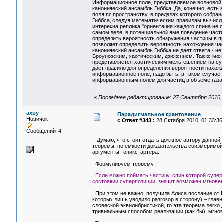
Информационное поле, представляемое волновой фу
канонический ансамбль Гиббса. Да, конечно, ест
поля по пространству, в пределах которого собра
Гиббса, следуя математическим правилам вычисле
интересна реплика "ориентация каждого спина не 
самом деле, в потенциальной яме поведение част
определить вероятность обнаружения частицы в пр
позволяет определить вероятность нахождения час
канонический ансамбль Гиббса не дает ответа - н
Броуновским, хаотическим, движением. Также мож
представляется хаотическим мельтешением на суб
дает правило для определения вероятности нахож
информационное поле, надо быть, в таком случае,
информационным полем для частиц в объеме газа
«
Последнее редактирование: 27 Сентября 2010, 1
ахву
Парадигмальное крантование
Новичок
«
Ответ #343 :
28 Октября 2010, 01:33:36
Сообщений: 4
Думаю, что стоит отдать должное автору данной т
теоремы, по емкости доказательства соизмеримой
аргументы топикстартера.
Формулируем теорему :
Если можно поймать частицу, спин которой супер
состоянии суперпозиции, значит возможен мгнов
При этом не важно, получила Алиса послание от Б
которых лишь уводило разговор в сторону) – главно
словесной эквилибристикой, то эта теорема легк
тривиальным способом реализации (как бы) мгнов