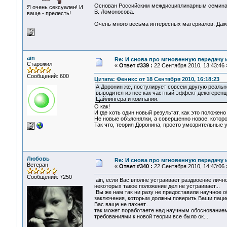
Основан Российским междисциплинарным семинар
Я очень сексуален! И
В. Ломоносова.
ваще - прелесть!
Очень много весьма интересных материалов. Даже 
ain
Re: И снова про мгновенную передачу
Старожил
«
Ответ #339 :
22 Сентября 2010, 13:43:46 
Сообщений: 600
Цитата: Феникс от 18 Сентября 2010, 16:18:23
А Доронин же, постулирует совсем другую реально
выводится из нее как частный эффект декогеренц
Цайлингера и компании.
О как!
И где хоть один новый результат, как это положено
Не новые объяснялки, а совершенно новое, которо
Так что, теория Доронина, просто умозрительные 
Любовь
Re: И снова про мгновенную передачу
Ветеран
«
Ответ #340 :
22 Сентября 2010, 14:43:06 
Сообщений: 7250
ain, если Вас вполне устраивает раздвоение личнос
некоторых такое положение дел не устраивает...
Вы же нам так ни разу не предоставили научное о
заключения, которым должны поверить Ваши пациент
Вас ваще не пахнет...
так может поработаете над научным обоснованием 
требованиями к новой теории все было ок....