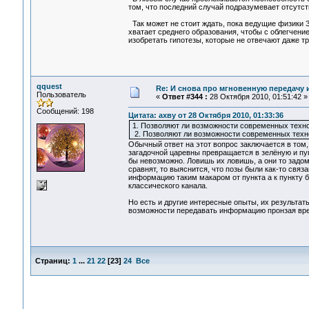
том, что последний случай подразумевает отсутст
Так может не стоит ждать, пока ведущие физики З
хватает среднего образования, чтобы с облегчение
изобретать гипотезы, которые не отвечают даже т
qquest
Re: И снова про мгновенную передачу
Пользователь
«
Ответ #344 :
28 Октября 2010, 01:51:42 »
Сообщений: 198
Цитата: ахву от 28 Октября 2010, 01:33:36
1. Позволяют ли возможности современных техн
2. Позволяют ли возможности современных технол
Обычный ответ на этот вопрос заключается в том,
загадочной царевны превращается в зелёную и пуп
бы невозможно. Ловишь их ловишь, а они то задом
сравнят, то выяснится, что позы были как-то связа
информацию таким макаром от пункта а к пункту б 
классического канала.
Но есть и другие интересные опыты, их результат
возможности передавать информацию пронзая вре
Страниц:
1
...
21
22
[
23
]
24
Все