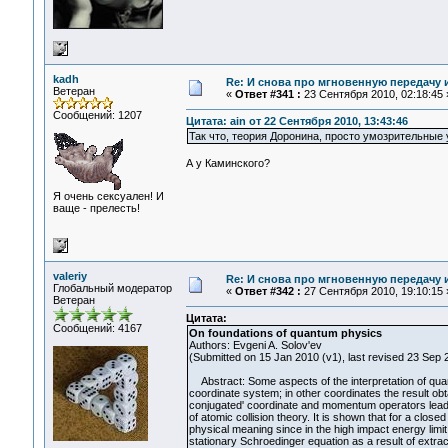
kadh
Re: И снова про мгновенную передачу
Ветеран
«
Ответ #341 :
23 Сентября 2010, 02:18:45 
Сообщений: 1207
Цитата: ain от 22 Сентября 2010, 13:43:46
Так что, теория Доронина, просто умозрительные
А у Каминского?
Я очень сексуален! И
ваще - прелесть!
valeriy
Re: И снова про мгновенную передачу
Глобальный модератор
«
Ответ #342 :
27 Сентября 2010, 19:10:15 
Ветеран
Цитата:
Сообщений: 4167
On foundations of quantum physics
Authors: Evgeni A. Solov'ev
(Submitted on 15 Jan 2010 (v1), last revised 23 Sep 2
Abstract: Some aspects of the interpretation of quan
coordinate system; in other coordinates the result ob
conjugated' coordinate and momentum operators leads 
of atomic collision theory. It is shown that for a clo
physical meaning since in the high impact energy limit 
stationary Schroedinger equation as a result of extra