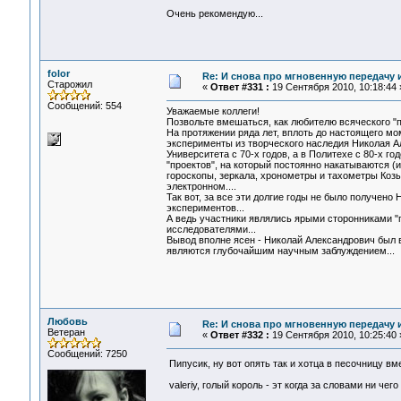
Очень рекомендую...
folor
Re: И снова про мгновенную передачу
Старожил
«
Ответ #331 :
19 Сентября 2010, 10:18:44 
Сообщений: 554
Уважаемые коллеги!
Позвольте вмешаться, как любителю всяческого "по
На протяжении ряда лет, вплоть до настоящего мо
эксперименты из творческого наследия Николая А
Университета с 70-х годов, а в Политехе с 80-х г
"проектов", на который постоянно накатываются (
гороскопы, зеркала, хронометры и тахометры Коз
электронном....
Так вот, за все эти долгие годы не было получе
экспериментов...
А ведь участники являлись ярыми сторонниками "п
исследователями...
Вывод вполне ясен - Николай Александрович был 
являются глубочайшим научным заблуждением...
Любовь
Re: И снова про мгновенную передачу
Ветеран
«
Ответ #332 :
19 Сентября 2010, 10:25:40 
Сообщений: 7250
Пипусик, ну вот опять так и хотца в песочницу в
valeriy, голый король - эт когда за словами ни чег