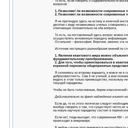
То есть, если говорить о содержательности выск
вопросов :
1. Позволяют ли возможности современных т
2. Позволяют ли возможности современных те
Я не претендую здесь на истину в конечной инста
десятки с виду независимых ученых сговорились и
отвечающих положительно на оба вопроса.
То есть, на поставленный здесь вопрос можно от
осуществлять мгновенную передачу информации.
Остальное – философия. Впрочем, именно эта час
Источник пестрящего разнообразия мнений по сто
1. Явления квантового мира можно объяснить
фундаментальному преобразованию.
2. Для того, чтобы ориентироваться в квант
коренной пересмотр общепринятых представлени
Я склоняюсь ко второму варианту, и вовсе не в с
добросовестность. Сам я не ученый, а мои познан
видеть в этом только преимущество, поскольку н
текущей парадигмы.
Чтобы не быть голословным, берем классический
Действительно ли факт наблюдения влияет на
Если да, то из этого логически следует необходи
вообще говорить о том, что существует нечто,не з
на новую научную парадигму состоит в перенесен
Если нет, тогда выходит, что современная КМ – эт
происходит в микромире.
В любом случае прослеживается неспособность с