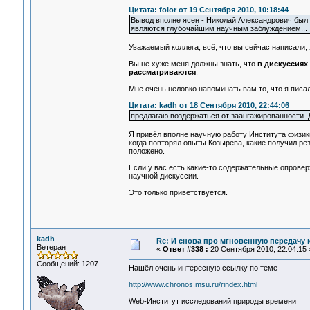
Цитата: folor от 19 Сентября 2010, 10:18:44
Вывод вполне ясен - Николай Александрович был 
являются глубочайшим научным заблуждением...
Уважаемый коллега, всё, что вы сейчас написали,
Вы не хуже меня должны знать, что
в дискуссиях
рассматриваются
.
Мне очень неловко напоминать вам то, что я писа
Цитата: kadh от 18 Сентября 2010, 22:44:06
предлагаю воздержаться от заангажированности.
Я привёл вполне научную работу Института физик
когда повторял опыты Козырева, какие получил рез
положено.
Если у вас есть какие-то содержательные опровер
научной дискуссии.
Это только приветствуется.
kadh
Re: И снова про мгновенную передачу
Ветеран
«
Ответ #338 :
20 Сентября 2010, 22:04:15 
Сообщений: 1207
Нашёл очень интересную ссылку по теме -
http://www.chronos.msu.ru/rindex.html
Web-Институт исследований природы времени