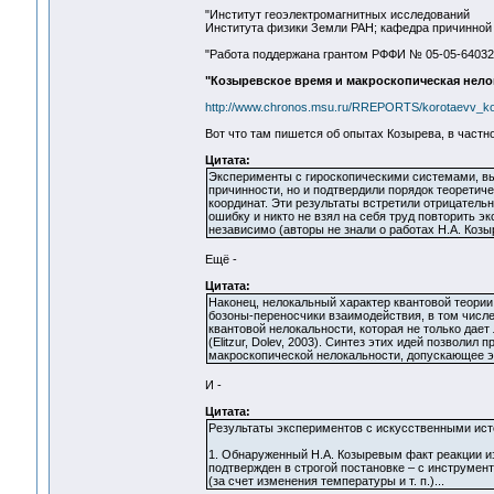
"Институт геоэлектромагнитных исследований
Института физики Земли РАН; кафедра причинной 
"Работа поддержана грантом РФФИ № 05-05-64032
"Козыревское время и макроскопическая нело
http://www.chronos.msu.ru/RREPORTS/korotaevv_ko
Вот что там пишется об опытах Козырева, в частно
Цитата:
Эксперименты с гироскопическими системами, вы
причинности, но и подтвердили порядок теоретич
координат. Эти результаты встретили отрицательн
ошибку и никто не взял на себя труд повторить э
независимо (авторы не знали о работах Н.А. Козы
Ещё -
Цитата:
Наконец, нелокальный характер квантовой теории 
бозоны-переносчики взаимодействия, в том числе
квантовой нелокальности, которая не только дает
(Elitzur, Dolev, 2003). Синтез этих идей позволил
макроскопической нелокальности, допускающее 
И -
Цитата:
Результаты экспериментов с искусственными источ
1. Обнаруженный Н.А. Козыревым факт реакции и
подтвержден в строгой постановке – с инструме
(за счет изменения температуры и т. п.)...