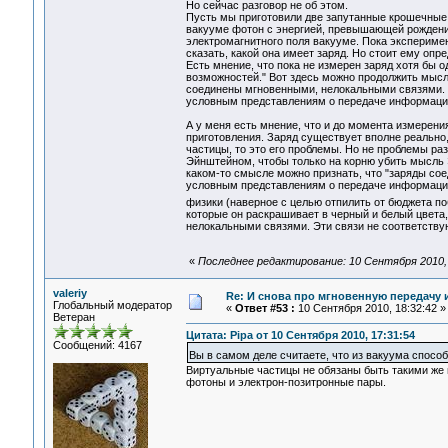
Но сейчас разговор не об этом.
Пусть мы приготовили две запутанные крошечные
вакууме фотон с энергией, превышающей рождение
электромагнитного поля вакууме. Пока эксперимен
сказать, какой она имеет заряд. Но стоит ему опр
Есть мнение, что пока не измерен заряд хотя бы 
возможностей." Вот здесь можно продолжить мысль
соединены мгновенными, нелокальными связями. 
условным представлениям о передаче информаци
А у меня есть мнение, что и до момента измерени
приготовления. Заряд существует вполне реально,
частицы, то это его проблемы. Но не проблемы раз
Эйнштейном, чтобы только на корню убить мысль 
каком-то смысле можно признать, что "заряды со
условным представлениям о передаче информации.
физики (наверное с целью отпилить от бюджета п
которые он раскрашивает в черный и белый цвета
нелокальными связями. Эти связи не соответств
«
Последнее редактирование: 10 Сентября 2010, 1
valeriy
Re: И снова про мгновенную передачу
Глобальный модератор
«
Ответ #53 :
10 Сентября 2010, 18:32:42 »
Ветеран
Цитата: Pipa от 10 Сентября 2010, 17:31:54
Сообщений: 4167
Вы в самом деле считаете, что из вакуума спо
Виртуальные частицы не обязаны быть такими же 
фотоны и электрон-позитронные пары.