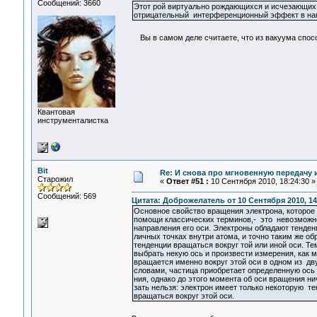
Сообщений: 3660
Этот рой виртуально рождающихся и исчезающих
отрицательный интерференционный эффект в нап
Вы в самом деле считаете, что из вакуума спо
Квантовая
инструменталистка
Bit
Re: И снова про мгновенную передачу
Старожил
«
Ответ #51 :
10 Сентября 2010, 18:24:30 »
Сообщений: 569
Цитата: Доброжелатель от 10 Сентября 2010, 14
Основное свойство вращения электрона, которо
помощи классических терминов,- это невозможн
направления его оси. Электроны обладают тенде
личных точках внутри атома, и точно таким же о
тенденции вращаться вокруг той или иной оси. Т
выбрать некую ось и произвести измерения, как 
вращается именно вокруг этой оси в одном из д
словами, частица приобретает определенную ось
ния, однако до этого момента об оси вращения н
зать нельзя: электрон имеет только некоторую т
вращаться вокруг этой оси.