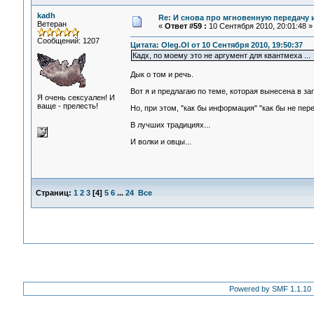
kadh
Re: И снова про мгновенную передачу
Ветеран
«
Ответ #59 :
10 Сентября 2010, 20:01:48 »
Сообщений: 1207
Цитата: Oleg.Ol от 10 Сентября 2010, 19:50:37
Кадх, по моему это не аргумент для квантмеха ...
Дык о том и речь.
Вот я и предлагаю по теме, которая вынесена в за
Я очень сексуален! И
ваще - прелесть!
Но, при этом, "как бы информация" "как бы не пере
В лучших традициях...
И волки и овцы...
Страниц:
1
2
3
[
4
]
5
6
...
24
Все
Powered by SMF 1.1.10