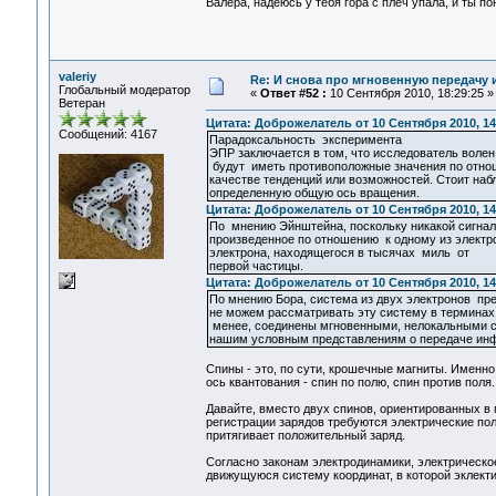
Валера, надеюсь у тебя гора с плеч упала, и ты п
valeriy
Re: И снова про мгновенную передачу
Глобальный модератор
«
Ответ #52 :
10 Сентября 2010, 18:29:25 »
Ветеран
Цитата: Доброжелатель от 10 Сентября 2010, 14
Сообщений: 4167
Парадоксальность эксперимента
ЭПР заключается в том, что исследователь воле
будут иметь противоположные значения по отнош
качестве тенденций или возможностей. Стоит наб
определенную общую ось вращения.
Цитата: Доброжелатель от 10 Сентября 2010, 14
По мнению Эйнштейна, поскольку никакой сигнал
произведенное по отношению к одному из электр
электрона, находящегося в тысячах миль от
первой частицы.
Цитата: Доброжелатель от 10 Сентября 2010, 14
По мнению Бора, система из двух электронов пр
не можем рассматривать эту систему в терминах 
менее, соединены мгновенными, нелокальными св
нашим условным представлениям о передаче ин
Спины - это, по сути, крошечные магниты. Именно
ось квантования - спин по полю, спин против поля.
Давайте, вместо двух спинов, ориентированных 
регистрации зарядов требуются электрические пол
притягивает положительный заряд.
Согласно законам электродинамики, электрическое
движущуюся систему координат, в которой эклект