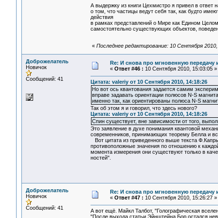
А выдержку из книги Цехмистро я привел в ответ на
о том, что частицы ведут себя так, как будто име
действия
в рамках представлений о Мире как Едином Целом
самостоятельно существующих объектов, поведен
«
Последнее редактирование: 10 Сентября 2010,
Доброжелатель
Re: И снова про мгновенную передачу
Новичок
«
Ответ #46 :
10 Сентября 2010, 15:03:05 »
Сообщений: 41
Цитата: valeriy от 10 Сентября 2010, 14:18:26
Но вот ось квантования задается самим эксперим
вправе задавать ориентации полюсов N-S магнита,
именно так, как ориентированы полюса N-S магни
Так об этом я и говорил, что здесь нового?
Цитата: valeriy от 10 Сентября 2010, 14:18:26
Спин существует, вне зависимости от того, выпол
Это заявление в духе понимания квантовой механ
современников, принимающих теорему Белла и вс
Вот цитата из приведенного выше текста Ф.Капры
противоположные значения по отношению к каждо
момента измерения они существуют только в каче
ностей".
Доброжелатель
Re: И снова про мгновенную передачу
Новичок
«
Ответ #47 :
10 Сентября 2010, 15:26:27 »
Сообщений: 41
А вот ещё. Майкл Талбот, "Голографическая вселе
"После выхода статьи Эйнштейна Бор остался нев