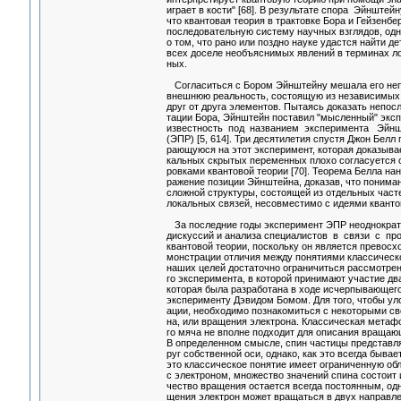
играет в кости" [68]. В результате спора Эйнште
что квантовая теория в трактовке Бора и Гейзенб
последовательную систему научных взглядов, одн
о том, что рано или поздно науке удастся найти 
всех доселе необъяснимых явлений в терминах 
ных.
Согласиться с Бором Эйнштейну мешала его не
внешнюю реальность, состоящую из независимых
друг от друга элементов. Пытаясь доказать непос
тации Бора, Эйнштейн поставил "мысленный" экс
известность под названием эксперимента Эйнш
(ЭПР) [5, 614]. Три десятилетия спустя Джон Белл
рающуюся на этот эксперимент, которая доказыва
кальных скрытых переменных плохо согласуется 
ровками квантовой теории [70]. Теорема Белла на
ражение позиции Эйнштейна, доказав, что понима
сложной структуры, состоящей из отдельных част
локальных связей, несовместимо с идеями кванто
За последние годы эксперимент ЭПР неоднокра
дискуссий и анализа специалистов в связи с пр
квантовой теории, поскольку он является прево
монстрации отличия между понятиями классическо
наших целей достаточно ограничиться рассмотре
го эксперимента, в которой принимают участие д
которая была разработана в ходе исчерпывающег
эксперименту Дэвидом Бомом. Для того, чтобы ул
ации, необходимо познакомиться с некоторыми св
на, или вращения электрона. Классическая мета
го мяча не вполне подходит для описания враща
В определенном смысле, спин частицы представля
руг собственной оси, однако, как это всегда быва
это классическое понятие имеет ограниченную об
с электроном, множество значений спина состоит 
чество вращения остается всегда постоянным, одн
щения электрон может вращаться в двух направл