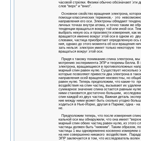
часовой стрелки. Физики обычно обозначают эти
слов "верх" и "вниз".
Основное свойство вращения электрона, которо
помощи классических терминов,- это невозможн
направления его оси. Электроны обладают тенден
личных точках внутри атома, и точно таким же об
тенденции вращаться вокруг той или иной оси. Т
выбрать некую ось и произвести измерения, как м
вращается именно вокруг этой оси в одном из дв
словами, частица приобретает определенную ось
ния, однако до этого момента об оси вращения ни
зать нельзя: электрон имеет только некоторую т
вращаться вокруг этой оси.
Придя к такому пониманию спина электрона, мы 
мотрению эксперимента ЭПР и теоремы Белла. В 
электрона, вращающиеся в противоположных напра
марный спин равен нулю. Существует несколько 
которые позволяют привести два электрона в тако
направления осей вращения неизвестны, но общи
равен нулю. Теперь предположим, что какие-то 
воздействия на спин частиц, вызывают их удаление
суммарное значение спина остается равным нулю,
ними становится достаточно большим, исследов
спин каждой из двух частиц. Важная деталь экспер
ние между ними может быть сколько угодно больш
ходиться в Нью-Йорке, другая в Париже; одна - на 
не.
Предположим теперь, что после измерения спина
кальной оси мы обнаружили, что она имеет "верхн
марный спин обеих частиц равен нулю, из этого с
частицы должен быть "нижним". Таким образом, п
частицы 1 мы одновременно косвенно измеряем с
на нее совершенно никакого воздействия. Парад
ЭПР заключается в том, что исследователь воле