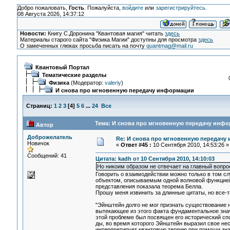
Добро пожаловать,
Гость
. Пожалуйста,
войдите
или
зарегистрируйтесь
.
08 Августа 2026, 14:37:12
Новости:
Книгу С.Доронина "Квантовая магия" читать
здесь
Материалы старого сайта "Физика Магии" доступны для просмотра
здесь
О замеченных глюках просьба писать на почту
quantmag@mail.ru
Квантовый Портал
Тематические разделы
Физика
(Модератор:
valeriy
)
И снова про мгновенную передачу информации
Страниц:
1
2
3
[
4
]
5
6
...
24
Все
Тема: И снова про мгновенную передачу инфо
Автор
Доброжелатель
Re: И снова про мгновенную передачу
Новичок
«
Ответ #45 :
10 Сентября 2010, 14:53:26 »
Сообщений: 41
Цитата: kadh от 10 Сентября 2010, 14:10:03
Но никоим образом не отвечает на главный вопро
Говорить о взаимодействии можно только в том 
объектом, описываемым одной волновой функцией,
представления показала теорема Белла.
Прошу меня извинить за длинные цитаты, но все-та
"Эйнштейн долго не мог признать существование 
вытекающее из этого факта фундаментальное зн
этой проблеме был посвящен его исторический спо
ды, во время которого Эйнштейн выразил свое не
интерпретирует квантовую теорию при помощи зна