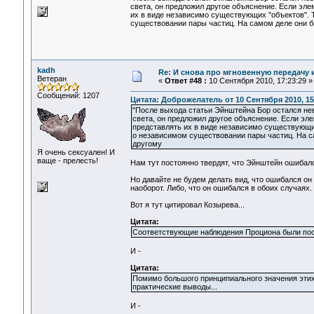
света, он предложил другое объяснение. Если эле
их в виде независимо существующих "объектов".
существовании пары частиц. На самом деле они б
kadh
Re: И снова про мгновенную передачу
Ветеран
«
Ответ #48 :
10 Сентября 2010, 17:23:29 »
Сообщений: 1207
Цитата: Доброжелатель от 10 Сентября 2010, 15
"После выхода статьи Эйнштейна Бор остался не
света, он предложил другое объяснение. Если эл
представлять их в виде независимо существующи
о независимом существовании пары частиц. На с
другому
Я очень сексуален! И
ваще - прелесть!
Нам тут постоянно твердят, что Эйнштейн ошибал
Но давайте не будем делать вид, что ошибался он 
наоборот. Либо, что он ошибался в обоих случаях.
Вот я тут цитировал Козырева...
Цитата:
Соответствующие наблюдения Проциона были пост
И -
Цитата:
Помимо большого принципиального значения эти
практические выводы...
И -