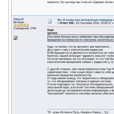
момента. Но частица при этом не содержит витка с
Oleg.Ol
Re: И снова про мгновенную передачу
Ветеран
«
Ответ #58 :
10 Сентября 2010, 19:50:37 »
Сообщений: 2769
Кадх
Цитата:
Что меня больше всего забавляет при обсуждении с
вращения на поверхности электрона значительно
Кадх, по моему это не аргумент для квантмеха ...
Да и хрен с ним с классическим радиусом.
В КМ вращается (и двигается и волнуется) не элект
Конечно, нашей интуиции "здравого смысла" глубо
Но если наплевать на эту интуицию, то это "как бы
классическим вращением сферы с радиусом r
тут
0
...
С другой стороны, при таком вероятностном "как 
характеристика - спин существуют сами по себе до
реальное вращение вероятности).
И тогда имеем вывод, что "вероятность обнаружени
то, что обнаруживает связаны в единую систему.
И если подходить тут логически последовательно,
запутанной паре, а во всей "системе обнаружения"
доносящая до экспериментатора информацию о факт
"внутренняя" связность системы железно обеспеч
"Я - есмь Истина и Путь, Альфа и Омега ..."(с)