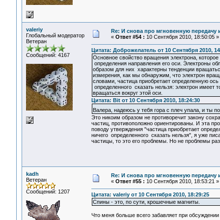
valeriy
Re: И снова про мгновенную передачу
Глобальный модератор
«
Ответ #54 :
10 Сентября 2010, 18:50:05 »
Ветеран
Цитата: Доброжелатель от 10 Сентября 2010, 14
Сообщений: 4167
Основное свойство вращения электрона, которо
определения направления его оси. Электроны обл
образом для них характерны тенденции вращаться
измерения, как мы обнаружим, что электрон вращ
словами, частица приобретает определенную ось
определенного сказать нельзя: электрон имеет 
вращаться вокруг этой оси.
Цитата: Bit от 10 Сентября 2010, 18:24:30
Валера, надеюсь у тебя гора с плеч упала, и ты 
Это никоим образом не противоречит закону сохра
частиц, противоположно ориентированы. И эта пр
поводу утверждения "частица приобретает опреде
ничего определенного сказать нельзя", я уже писа
частицы, то это его проблемы. Но не проблемы ра
kadh
Re: И снова про мгновенную передачу
Ветеран
«
Ответ #55 :
10 Сентября 2010, 18:53:21 »
Сообщений: 1207
Цитата: valeriy от 10 Сентября 2010, 18:29:25
Спины - это, по сути, крошечные магниты.
Что меня больше всего забавляет при обсуждении с