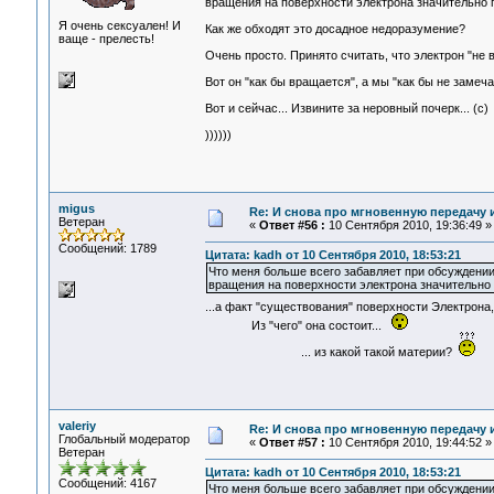
вращения на поверхности электрона значительно
Я очень сексуален! И
Как же обходят это досадное недоразумение?
ваще - прелесть!
Очень просто. Принято считать, что электрон "не в
Вот он "как бы вращается", а мы "как бы не замеча
Вот и сейчас... Извините за неровный почерк... (с)
))))))
migus
Re: И снова про мгновенную передачу
Ветеран
«
Ответ #56 :
10 Сентября 2010, 19:36:49 »
Сообщений: 1789
Цитата: kadh от 10 Сентября 2010, 18:53:21
Что меня больше всего забавляет при обсуждении с
вращения на поверхности электрона значительно
...а факт "существования" поверхности Электрона
Из "чего" она состоит...
... из какой такой материи?
valeriy
Re: И снова про мгновенную передачу
Глобальный модератор
«
Ответ #57 :
10 Сентября 2010, 19:44:52 »
Ветеран
Цитата: kadh от 10 Сентября 2010, 18:53:21
Сообщений: 4167
Что меня больше всего забавляет при обсуждении с