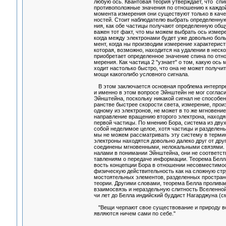
любую ось. Квантовая теория утверждает, что сп
противоположные значения по отношению к каждо
момента измерения они существуют только в каче
ностей. Стоит наблюдателю выбрать определенную
ния, как обе частицы получают определенную об
важен тот факт, что мы можем выбрать ось измер
когда между электронами будет уже довольно боль
мент, когда ны производим измерение характерист
которая, возможно, находится на удалении в нес
приобретает определенное значение спина по отн
мерения. Как частица 2 "узнает" о том, какую ось
ходит настолько быстро, что она не может получи
мощи какоголибо условного сигнала.
В этом заключается основная проблема интерпр
и именно в этом вопросе Эйнштейн не мог согла
Эйнштейна, поскольку никакой сигнал не способ
ранстве быстрее скорости света, измерение, про
одному из электронов, не может в то же мгновен
направление вращению второго электрона, наход
первой частицы. По мнению Бора, система из дву
собой неделимое целое, хотя частицы и разделе
мы не можем рассматривать эту систему в терми
электроны находятся довольно далеко друг от дру
соединены мгновенными, нелокальными связями. 
налами в понимании Эйнштейна, они не соответс
тавлениям о передаче информации. Теорема Белл
вость концепции Бора в отношении несовместимо
физическую действительность как на сложную стр
мостоятельных элементов, разделенных пространс
теории. Другими словами, теорема Белла пролива
взаимосвязь и нераздельную слитность Вселенной.
чи лет до Белла индийский буддист Нагарджуна (см
"Вещи черпают свое существование и природу во
являются ничем сами по себе."