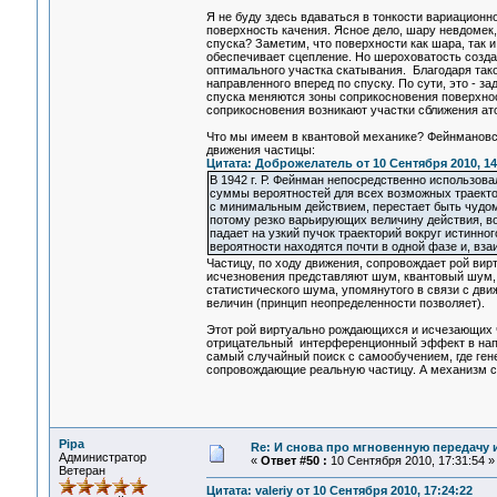
Я не буду здесь вдаваться в тонкости вариацион
поверхность качения. Ясное дело, шару невдомек, 
спуска? Заметим, что поверхности как шара, так
обеспечивает сцепление. Но шероховатость созда
оптимального участка скатывания. Благодаря так
направленного вперед по спуску. По сути, это - 
спуска меняются зоны соприкосновения поверхнос
соприкосновения возникают участки сближения ат
Что мы имеем в квантовой механике? Фейнмановск
движения частицы:
Цитата: Доброжелатель от 10 Сентября 2010, 14
В 1942 г. Р. Фейнман непосредственно использов
суммы вероятностей для всех возможных траектор
с минимальным действием, перестает быть чудом,
потому резко варьирующих величину действия, во
падает на узкий пучок траекторий вокруг истинно
вероятности находятся почти в одной фазе и, вз
Частицу, по ходу движения, сопровождает рой ви
исчезновения представляют шум, квантовый шум, п
статистического шума, упомянутого в связи с дв
величин (принцип неопределенности позволяет).
Этот рой виртуально рождающихся и исчезающих 
отрицательный интерференционный эффект в напра
самый случайный поиск с самообучением, где ге
сопровождающие реальную частицу. А механизм с
Pipa
Re: И снова про мгновенную передачу
Администратор
«
Ответ #50 :
10 Сентября 2010, 17:31:54 »
Ветеран
Цитата: valeriy от 10 Сентября 2010, 17:24:22