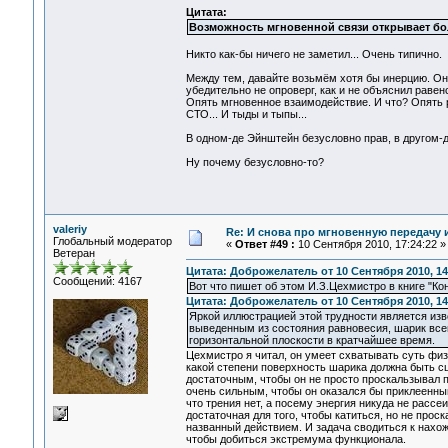
Цитата:
Возможность мгновенной связи открывает б
Никто как-бы ничего не заметил... Очень типично.
Между тем, давайте возьмём хотя бы инерцию. Она
убедительно не опроверг, как и не объяснил раве
Опять мгновенное взаимодействие. И что? Опять р
СТО... И тыды и тыпы...
В одном-де Эйнштейн безусловно прав, в другом-д
Ну почему безусловно-то?
valeriy
Re: И снова про мгновенную передачу
Глобальный модератор
«
Ответ #49 :
10 Сентября 2010, 17:24:22 »
Ветеран
Цитата: Доброжелатель от 10 Сентября 2010, 14
Сообщений: 4167
Вот что пишет об этом И.З.Цехмистро в книге "Ко
Цитата: Доброжелатель от 10 Сентября 2010, 14
Яркой иллюстрацией этой трудности является из
выведенным из состояния равновесия, шарик всег
горизонтальной плоскости в кратчайшее время.
Цехмистро я читал, он умеет схватывать суть физ
какой степени поверхность шарика должна быть сц
достаточным, чтобы он не просто проскальзывал п
очень сильным, чтобы он оказался бы приклеенным 
что трения нет, а посему энергия никуда не рассе
достаточная для того, чтобы катиться, но не прос
названный действием. И задача сводиться к нахо
чтобы добиться экстремума функционала.