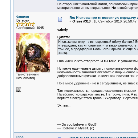
Не сторонник "квантовой магии, психологии и проч
материальное и нематериальное. Ни в коей партии
Феникс
Re: И снова про мгновенную передачу
Ветеран
«
Ответ #313 :
18 Сентября 2010, 20:50:47 
Сообщений: 1045
valeriy
Цитата:
И как же выглядит этот скромный сбоку бантик? В
утверждает, как я понимаю, что такая реальность
точнее, в преддверии Большого Взрыва. И еще она
звезд.
Она именно что отвергает. И ты тоже. И уважаемый 
Ну какие еще черные дыры с поляризованными фото
нелокальность занимает абсолютно подчиненное мес
таинственный
добросовестные физики на коленках ползают за ней
незнакомец
Но в мире Доронина - не в сегодняшнем, не знаю к
Там нелокальность, породив локальность (назовите
На абсолютно царском месте. На троне, типа. А в
вертится вокруг этого трона. В хороводе. Вертится,
Эх, вы...
— Do you believe in God?
— I believe in Myself. (c)
Pipa