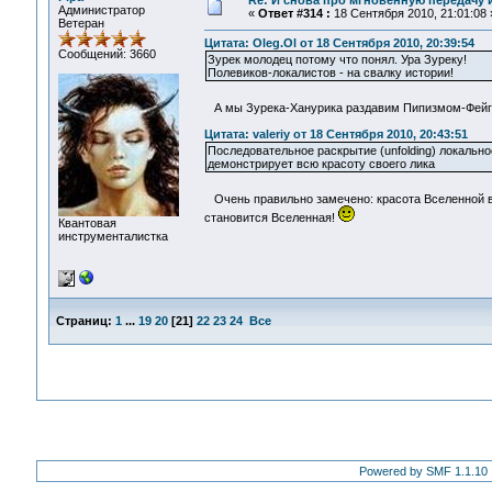
Re: И снова про мгновенную передачу
Администратор
«
Ответ #314 :
18 Сентября 2010, 21:01:08 
Ветеран
Цитата: Oleg.Ol от 18 Сентября 2010, 20:39:54
Сообщений: 3660
Зурек молодец потому что понял. Ура Зуреку!
Полевиков-локалистов - на свалку истории!
А мы Зурека-Ханурика раздавим Пипизмом-Фей
Цитата: valeriy от 18 Сентября 2010, 20:43:51
Последовательное раскрытие (unfolding) локальн
демонстрирует всю красоту своего лика
Очень правильно замечено: красота Вселенной в
становится Вселенная!
Квантовая
инструменталистка
Страниц:
1
...
19
20
[
21
]
22
23
24
Все
Powered by SMF 1.1.10