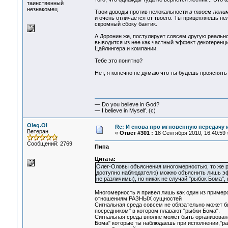
таинственный
незнакомец
Твои доводы против нелокальности
в твоем пони
и очень отличается от твоего. Ты прицепляешь нел
скромный сбоку бантик.
А Доронин же, постулирует совсем другую реальнос
выводится из нее как частный эффект декогеренц
Цайлингера и компании.
Тебе это понятно?
Нет, я конечно не думаю что ты будешь прояснять с
— Do you believe in God?
— I believe in Myself. (c)
Oleg.Ol
Re: И снова про мгновенную передачу
Ветеран
«
Ответ #301 :
18 Сентября 2010, 16:40:59 
Сообщений: 2769
Пипа
Цитата:
Олег-Оловы объяснения многомерностью, то же р
доступно наблюдателю) можно объяснить лишь эф
не различимы), но никак не случай "рыбок Бома", 
Многомерность я привел лишь как один из примеро
отношениям РАЗНЫХ сущностей
Сигнальная среда совсем не обязательно может б
посредником" в котором плавают "рыбки Бома".
Сигнальная среда вполне может быть организована
Бома" которые ты наблюдаешь при исполнении,"раз