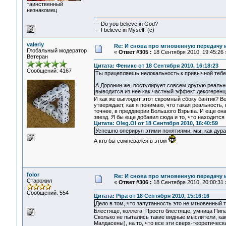
таинственный
незнакомец
— Do you believe in God?
— I believe in Myself. (c)
valeriy
Re: И снова про мгновенную передачу
Глобальный модератор
«
Ответ #305 :
18 Сентября 2010, 19:45:26 
Ветеран
Цитата: Феникс от 18 Сентября 2010, 16:18:23
Сообщений: 4167
Ты прицепляешь нелокальность к привычной тебе "
А Доронин же, постулирует совсем другую реально
выводится из нее как частный эффект декогеренц
И как же выглядит этот скромный сбоку бантик? В
утверждает, как я понимаю, что такая реальность
точнее, в преддверии Большого Взрыва. И еще она
звезд. Я бы еще добавил сюда и то, что находится
Цитата: Oleg.Ol от 18 Сентября 2010, 16:40:59
Успешно оперируя этими понятиями, мы, как дура
А кто бы сомневался в этом
folor
Re: И снова про мгновенную передачу
Старожил
«
Ответ #306 :
18 Сентября 2010, 20:00:31 
Сообщений: 554
Цитата: Pipa от 18 Сентября 2010, 15:16:16
Дело в том, что запутанность это не мгновенный 
Блестяще, коллега! Просто блестяще, умница Пипа
Сколько не пытались такие видные мыслители, ка
Малдасены), на то, что все эти сверх-теоретичес