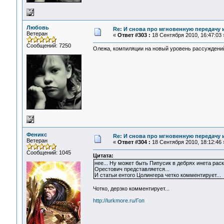
Любовь
Re: И снова про мгновенную передачу
Ветеран
«
Ответ #303 :
18 Сентября 2010, 16:47:03 
Сообщений: 7250
Олежа, компиляции на новый уровень рассуждений 
Феникс
Re: И снова про мгновенную передачу
Ветеран
«
Ответ #304 :
18 Сентября 2010, 18:12:46 
Сообщений: 1045
Цитата:
нее... Ну может быть Пипусик в дебрях инета рас
Орестович представляется...
И статьи ентого Цолингера четко комментирует...
Чотко, дерзко комментирует...
http://lurkmore.ru/Гоп