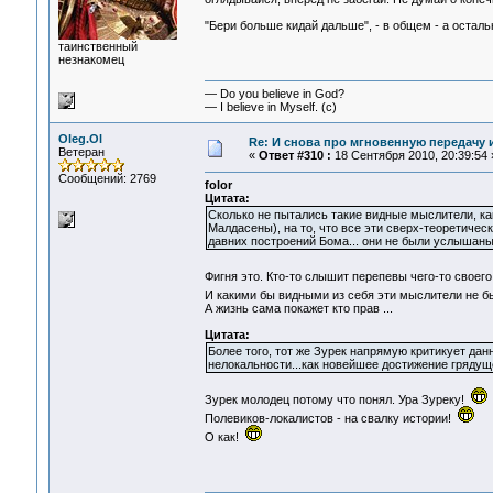
"Бери больше кидай дальше", - в общем - а осталь
таинственный
незнакомец
— Do you believe in God?
— I believe in Myself. (c)
Oleg.Ol
Re: И снова про мгновенную передачу
Ветеран
«
Ответ #310 :
18 Сентября 2010, 20:39:54 
Сообщений: 2769
folor
Цитата:
Сколько не пытались такие видные мыслители, ка
Малдасены), на то, что все эти сверх-теоретиче
давних построений Бома... они не были услышаны
Фигня это. Кто-то слышит перепевы чего-то своего,
И какими бы видными из себя эти мыслители не были
А жизнь сама покажет кто прав ...
Цитата:
Более того, тот же Зурек напрямую критикует да
нелокальности...как новейшее достижение гряду
Зурек молодец потому что понял. Ура Зуреку!
Полевиков-локалистов - на свалку истории!
О как!