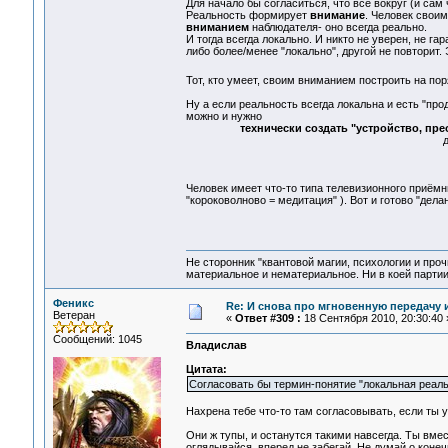
Для начало бы согласиться, что всё вокруг (и сам 
Реальность формирует
внимание
. Человек свои
вниманием
наблюдателя- оно всегда реально.
И тогда всегда локально. И никто не уверен, не г
либо более/менее "локально", другой не повторит. 
Тот, кто умеет, своим вниманием построить на пор
Ну а если реальность всегда локальна и есть "пр
можно и нужно
технически создать "устройство, пр
д
Человек имеет что-то типа телевизионного приёмн
"короковолново = медитация" ). Вот и готово "дела
Не сторонник "квантовой магии, психологии и проч
материальное и нематериальное. Ни в коей партии
Феникс
Re: И снова про мгновенную передачу
Ветеран
«
Ответ #309 :
18 Сентября 2010, 20:30:40 
Сообщений: 1045
Владислав
Цитата:
Согласовать бы термин-понятие "локальная реаль
Нахрена тебе что-то там согласовывать, если ты 
Они ж тупы, и останутся такими навсегда. Ты вме
оглядывайся, вперед не забегай. Не думай о конеч