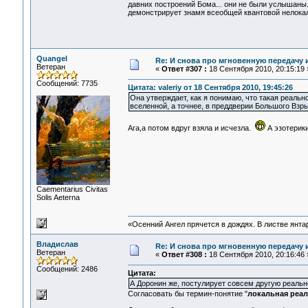
давних построений Бома... они не были услышаны. 
демонстрирует знамя всеобщей квантовой нелока
Quangel
Re: И снова про мгновенную передачу
Ветеран
«
Ответ #307 :
18 Сентября 2010, 20:15:19 
Сообщений: 7735
Цитата: valeriy от 18 Сентября 2010, 19:45:26
Она утверждает, как я понимаю, что такая реальн
вселенной, а точнее, в преддверии Большого Взры
Ага,а потом вдруг взяла и исчезла.
А эзотерики
Сaementarius Civitas
Solis Aeterna
«Осенний Ангел прячется в дождях. В листве янтарн
Владислав
Re: И снова про мгновенную передачу
Ветеран
«
Ответ #308 :
18 Сентября 2010, 20:16:46 
Сообщений: 2486
Цитата:
А Доронин же, постулирует совсем другую реальн
Согласовать бы термин-понятие "
локальная реа