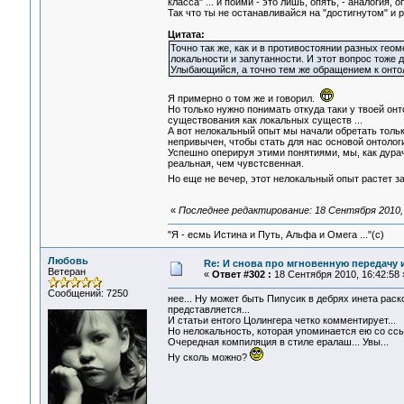
класса" ... и пойми - это лишь, опять, - аналогия
Так что ты не останавливайся на "достигнутом" и
Цитата:
Точно так же, как и в противостоянии разных ге
локальности и запутанности. И этот вопрос тож
Улыбающийся, а точно тем же обращением к онтоло
Я примерно о том же и говорил.
Но только нужно понимать откуда таки у твоей онто
существования как локальных существ ...
А вот нелокальный опыт мы начали обретать толь
непривычен, чтобы стать для нас основой онтолог
Успешно оперируя этими понятиями, мы, как дурач
реальная, чем чувстсвенная.
Но еще не вечер, этот нелокальный опыт растет з
«
Последнее редактирование: 18 Сентября 2010, 
"Я - есмь Истина и Путь, Альфа и Омега ..."(с)
Любовь
Re: И снова про мгновенную передачу
Ветеран
«
Ответ #302 :
18 Сентября 2010, 16:42:58 
Сообщений: 7250
нее... Ну может быть Пипусик в дебрях инета рас
представляется...
И статьи ентого Цолингера четко комментирует...
Но нелокальность, которая упоминается ею со ссыл
Очередная компиляция в стиле ералаш... Увы...
Ну сколь можно?