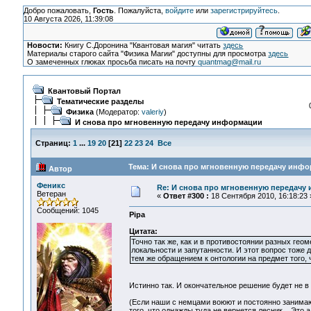
Добро пожаловать,
Гость
. Пожалуйста,
войдите
или
зарегистрируйтесь
.
10 Августа 2026, 11:39:08
Новости:
Книгу С.Доронина "Квантовая магия" читать
здесь
Материалы старого сайта "Физика Магии" доступны для просмотра
здесь
О замеченных глюках просьба писать на почту
quantmag@mail.ru
Квантовый Портал
Тематические разделы
Физика
(Модератор:
valeriy
)
И снова про мгновенную передачу информации
Страниц:
1
...
19
20
[
21
]
22
23
24
Все
Тема: И снова про мгновенную передачу инфо
Автор
Феникс
Re: И снова про мгновенную передачу
Ветеран
«
Ответ #300 :
18 Сентября 2010, 16:18:23 
Сообщений: 1045
Pipa
Цитата:
Точно так же, как и в противостоянии разных ге
локальности и запутанности. И этот вопрос тоже
тем же обращением к онтологии на предмет того, 
Истинно так. И окончательное решение будет не в
(Если наши с немцами воюют и постоянно занимают
того, что однажды туда не вернется лесник... Это а