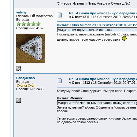
"Я - есмь Истина и Путь, Альфа и Омега ..."(с)
valeriy
Re: И снова про мгновенную передачу
Глобальный модератор
«
Ответ #311 :
18 Сентября 2010, 20:43:51 
Ветеран
Цитата: Urbis Numen от 18 Сентября 2010, 20:15
Сообщений: 4167
Ага,а потом вдруг взяла и исчезла.
Последовательное раскрытие (unfolding) локально
демонстрирует всю красоту своего лика
Владислав
Re: И снова про мгновенную передачу
Ветеран
«
Ответ #312 :
18 Сентября 2010, 20:47:01 
Сообщений: 2486
Каждому своё! Свое держать бы при себе. Покрепч
Цитата: Феникс
Нахрена тебе что-то там согласовывать, если ты 
Зачем лукавить? айяяй. Общение в "согласованных
пассаж.
Ты вместо согласований своих - лучше делом за
не одобрила такой пассаж.