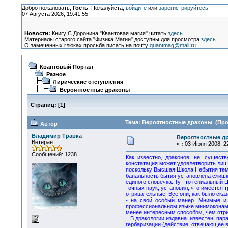
Добро пожаловать,
Гость
. Пожалуйста,
войдите
или
зарегистрируйтесь
.
07 Августа 2026, 19:41:55
Новости:
Книгу С.Доронина "Квантовая магия" читать
здесь
Материалы старого сайта "Физика Магии" доступны для просмотра
здесь
О замеченных глюках просьба писать на почту
quantmag@mail.ru
Квантовый Портал
Разное
Лирические отступления
Вероятностные драконы
Страниц:
[
1
]
Тема: Вероятностные драконы (Проч
Автор
Владимир Травка
Вероятностные д
Ветеран
«
:
03 Июня 2008, 22
Сообщений: 1238
Как известно, драконов не существ
констатация может удовлетворить лиш
поскольку Высшая Школа Небытия тем,
банальность бытия установлена слиш
единого словечка. Тут-то гениальный
точных наук, установил, что имеется 
отрицательные. Все они, как было сказ
- на свой особый манер. Мнимые и
профессиональном языке мнимоконами
менее интересным способом, чем отр
В дракологии издавна известен пара
гербаризации (действие, отвечающее 