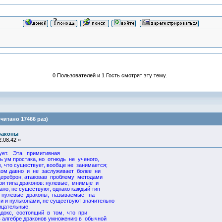
0 Пользователей и 1 Гость смотрят эту тему.
итано 17466 раз)
раконы
:08:42 »
ует. Эта примитивная
ь ум простака, но отнюдь не ученого,
 что существует, вообще не занимается;
ком давно и не заслуживает более ни
 Цереброн, атаковав проблему методами
три типа драконов: нулевые, мнимые и
ано, не существуют, однако каждый тип
 нулевые драконы, называемые на
 и нульконами, не существуют значительно
ицательные.
докс, состоящий в том, что при
в алгебре драконов умножению в обычной