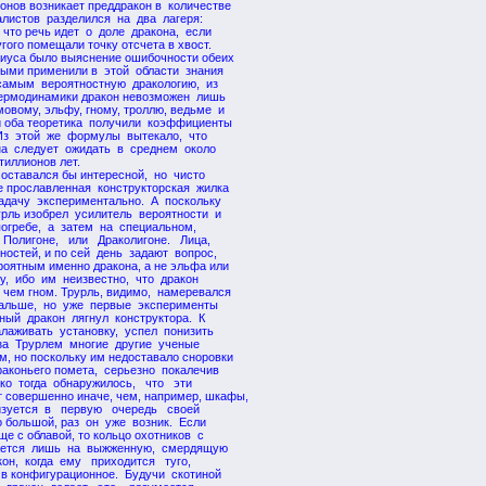
онов возникает преддракон в количестве
иалистов разделился на два лагеря:
 что речь идет о доле дракона, если
гого помещали точку отсчета в хвост.
иуса было выяснение ошибочности обеих
выми применили в этой области знания
самым вероятностную дракологию, из
я термодинамики дракон невозможен лишь
овому, эльфу, гному, троллю, ведьме и
ти оба теоретика получили коэффициенты
 Из этой же формулы вытекало, что
на следует ожидать в среднем около
тиллионов лет.
 оставался бы интересной, но чисто
е прославленная конструкторская жилка
задачу экспериментально. А поскольку
урль изобрел усилитель вероятности и
погребе, а затем на специальном,
Полигоне, или Драколигоне. Лица,
ностей, и по сей день задают вопрос,
роятным именно дракона, а не эльфа или
ву, ибо им неизвестно, что дракон
 чем гном. Трурль, видимо, намеревался
дальше, но уже первые эксперименты
ьный дракон лягнул конструктора. К
лаживать установку, успел понизить
 за Трурлем многие другие ученые
м, но поскольку им недоставало сноровки
раконьего помета, серьезно покалечив
ко тогда обнаружилось, что эти
 совершенно иначе, чем, например, шкафы,
ризуется в первую очередь своей
о большой, раз он уже возник. Если
еще с облавой, то кольцо охотников с
кается лишь на выжженную, смердящую
он, когда ему приходится туго,
а в конфигурационное. Будучи скотиной