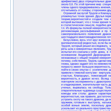
арифметике) двух отрицательных драк
около 0,6. По этой причине мир спец
члены одного придерживались мнения,
отсчитывать от головы; сторонники дру
Огромной заслугой Трурля и Клапауц
упомянутых точек зрения. Друзья пер
теорию вероятностей и создали тем 
которой вытекает, что с точки зрени
в статистическом смысле, подобно дом
т.п. Из формулы полной невероятнос
регномизации, разэльфивания и пр.
самопроизвольного появления драко
шестнадцати квинтоквадриллионов геп
Безусловно, весь этот круг вопросов
математической редкостью, если бы н
Трурля, который решил исследовать 
речь шла о невероятных явлениях, Тр
испытал его сначала у себя дома, в 
основанном Академией Дракородном 
незнакомые с общей теорией невероят
почему, собственно, Трурль сделал ве
гнома, однако задают его по невежест
попросту имеет большую вероятность,
пойти в своих опытах с усилителем 
привели к тяжелой контузии - виртуал
счастью, Клапауциус, помогавший на
вероятность, и дракон исчез. Вслед
повторяли эксперименты с дракотроно
и хладнокровия, значительная часть д
ученых, вырвалась на свободу. Толь
отвратительные чудовища существуют
комоды или столы: дракон характе
вероятностью, как правило, достаточн
устроить охоту на такого дракона, да 
оружием, готовым к выстрелу, наты
особой вонью землю, поскольку драк
ускользает из реального пространств