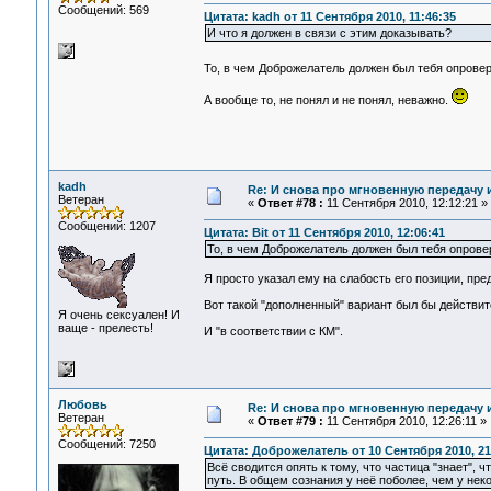
Сообщений: 569
Цитата: kadh от 11 Сентября 2010, 11:46:35
И что я должен в связи с этим доказывать?
То, в чем Доброжелатель должен был тебя опровер
А вообще то, не понял и не понял, неважно.
kadh
Re: И снова про мгновенную передачу
Ветеран
«
Ответ #78 :
11 Сентября 2010, 12:12:21 »
Сообщений: 1207
Цитата: Bit от 11 Сентября 2010, 12:06:41
То, в чем Доброжелатель должен был тебя опрове
Я просто указал ему на слабость его позиции, пре
Вот такой "дополненный" вариант был бы действи
Я очень сексуален! И
ваще - прелесть!
И "в соответствии с КМ".
Любовь
Re: И снова про мгновенную передачу
Ветеран
«
Ответ #79 :
11 Сентября 2010, 12:26:11 »
Сообщений: 7250
Цитата: Доброжелатель от 10 Сентября 2010, 21
Всё сводится опять к тому, что частица "знает", 
путь. В общем сознания у неё поболее, чем у нек