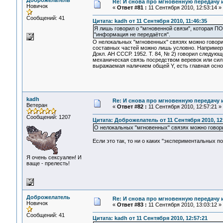
Доброжелатель
Re: И снова про мгновенную передачу
Новичок
«
Ответ #81 :
11 Сентября 2010, 12:53:14 »
Сообщений: 41
Цитата: kadh от 11 Сентября 2010, 11:46:35
Я лишь говорил о "мгновенной связи", которая
"информация не передаётся".
О нелокальных "мгновенных" связях можно говори
составных частей можно лишь условно. Например,
Докл. АН СССР. 1952. Т. 84, № 2) говорил следующ
механическая связь посредством веревок или сил:
выражаемая наличием общей Y, есть главная основ
kadh
Re: И снова про мгновенную передачу
Ветеран
«
Ответ #82 :
11 Сентября 2010, 12:57:21 »
Сообщений: 1207
Цитата: Доброжелатель от 11 Сентября 2010, 12
О нелокальных "мгновенных" связях можно говор
Если это так, то ни о каких "экспериментальных п
Я очень сексуален! И
ваще - прелесть!
Доброжелатель
Re: И снова про мгновенную передачу
Новичок
«
Ответ #83 :
11 Сентября 2010, 13:03:12 »
Сообщений: 41
Цитата: kadh от 11 Сентября 2010, 12:57:21