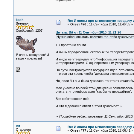
kadh
Re: И снова про мгновенную передачу
Ветеран
«
Ответ #76 :
11 Сентября 2010, 11:46:35 »
Сообщений: 1207
Цитата: Bit от 11 Сентября 2010, 11:21:26
Нужно обосновывать наличие, т.е. тебе доказыва
Ты просто не понял.
Я лишь пародировал некоторых "интерпретаторов" 
Я очень сексуален! И
ваще - прелесть!
И нигде не утверждал, что "информация передает
интерпретаторами. С одновременным утверждение
По сути, постулируется абсурдная идея. Что связь
что вся эта хрень якобы "доказана эксперименталь
Но, если бы она была доказана, то это означало б
Моё участие во всей этой дискуссии заключалось 
считать, что информация "как бы не передаётся".
Вот собственно и всё.
И что я должен в связи с этим доказывать?
«
Последнее редактирование: 11 Сентября 2010, 
Bit
Re: И снова про мгновенную передачу
Старожил
«
Ответ #77 :
11 Сентября 2010, 12:06:41 »