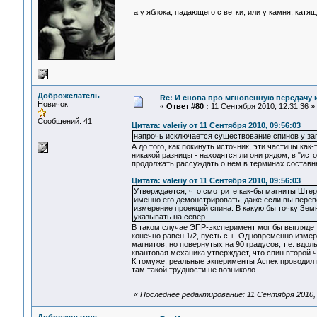
а у яблока, падающего с ветки, или у камня, катя
Доброжелатель
Re: И снова про мгновенную передачу
Новичок
«
Ответ #80 :
11 Сентября 2010, 12:31:36 »
Сообщений: 41
Цитата: valeriy от 11 Сентября 2010, 09:56:03
напрочь исключается существование спинов у зап
А до того, как покинуть источник, эти частицы ка
никакой разницы - находятся ли они рядом, в "исто
продолжать рассуждать о нем в терминах составны
Цитата: valeriy от 11 Сентября 2010, 09:56:03
Утверждается, что смотрите как-бы магниты Штерн
именно его демонстрировать, даже если вы перев
измерение проекций спина. В какую бы точку Земн
указывать на север.
В таком случае ЭПР-эксперимент мог бы выглядеть
конечно равен 1/2, пусть с +. Одновременно измер
магнитов, но повернутых на 90 градусов, т.е. вдо
квантовая механика утверждает, что спин второй ч
К томуже, реальные экперименты Аспек проводил 
там такой трудности не возниколо.
«
Последнее редактирование: 11 Сентября 2010,