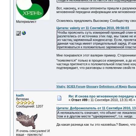
Тогда и нелокальность остаётся без подтвер
Вот, наконец, и наши оппоненты пришли к разумно
мгновенной передачи информации или мгновенного
Осмелюсь предложить Высокому Сообществу св
Материалист
Цитата: valeriy от 11 Сентября 2010, 09:56:03
Чтобы прояснить суть измерений проекций спин-вв
разлетелись от источника этих пар, мы также не 
из частиц заряженный конденсатор. Если, пролета
данная частица имеет отрицательный заряд. И как
притягиваться к положительно заряженной пласти
Мне понравился этот валерин пример. Сторонники 
"появляется" только в процессе измерения, а до и
частица притянется к положительной пластине конд
подтверждает, что разговоры о появлении свойств
Vitaliy:
SCIES Forum
Glossary
Definitions of Magic
Высш
kadh
Re: И снова про мгновенную передачу
Ветеран
«
Ответ #89 :
11 Сентября 2010, 13:31:45 »
Сообщений: 1207
Цитата: Доброжелатель от 11 Сентября 2010, 13
А нелокальность означает, что объект не локализо
том и в другом месте "одновременно", т.е. нигде.
Да какая разница как ты это назовёшь? Важно, чт
Я очень сексуален! И
ваще - прелесть!