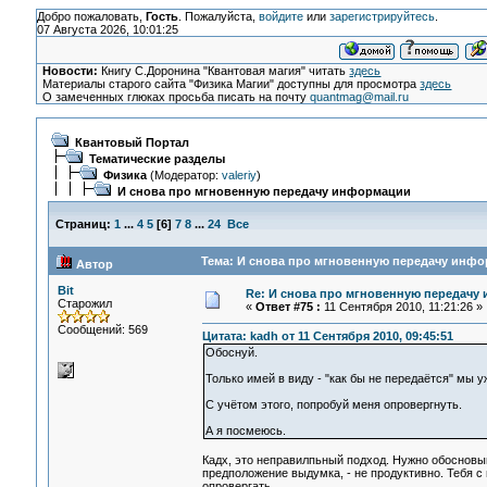
Добро пожаловать,
Гость
. Пожалуйста,
войдите
или
зарегистрируйтесь
.
07 Августа 2026, 10:01:25
Новости:
Книгу С.Доронина "Квантовая магия" читать
здесь
Материалы старого сайта "Физика Магии" доступны для просмотра
здесь
О замеченных глюках просьба писать на почту
quantmag@mail.ru
Квантовый Портал
Тематические разделы
Физика
(Модератор:
valeriy
)
И снова про мгновенную передачу информации
Страниц:
1
...
4
5
[
6
]
7
8
...
24
Все
Тема: И снова про мгновенную передачу инфо
Автор
Bit
Re: И снова про мгновенную передачу
Старожил
«
Ответ #75 :
11 Сентября 2010, 11:21:26 »
Сообщений: 569
Цитата: kadh от 11 Сентября 2010, 09:45:51
Обоснуй.
Только имей в виду - "как бы не передаётся" мы у
С учётом этого, попробуй меня опровергнуть.
А я посмеюсь.
Кадх, это неправилпьный подход. Нужно обосновыв
предположение выдумка, - не продуктивно. Тебя с 
опровергать.