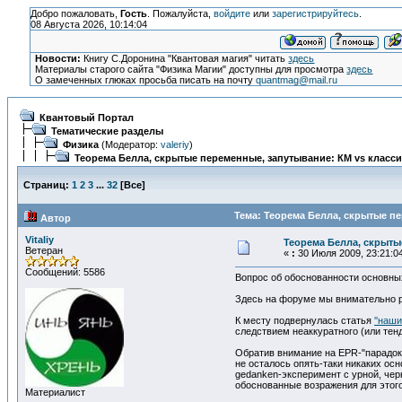
Добро пожаловать,
Гость
. Пожалуйста,
войдите
или
зарегистрируйтесь
.
08 Августа 2026, 10:14:04
Новости:
Книгу С.Доронина "Квантовая магия" читать
здесь
Материалы старого сайта "Физика Магии" доступны для просмотра
здесь
О замеченных глюках просьба писать на почту
quantmag@mail.ru
Квантовый Портал
Тематические разделы
Физика
(Модератор:
valeriy
)
Теорема Белла, скрытые переменные, запутывание: КМ vs класси
Страниц:
1
2
3
...
32
[
Все
]
Тема: Теорема Белла, скрытые пе
Автор
Vitaliy
Теорема Белла, скрыты
Ветеран
«
:
30 Июля 2009, 23:21:0
Сообщений: 5586
Вопрос об обоснованности основны
Здесь на форуме мы внимательно р
К месту подвернулась статья
''наш
следствием неаккуратного (или тен
Обратив внимание на EPR-"парадокс
не осталось опять-таки никаких ос
gedanken-эксперимент с урной, че
обоснованные возражения для этого
Материалист