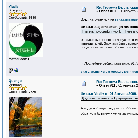
Vitaliy
Re: Теорема Белла, скр
Ветеран
«
Ответ #10 :
01 Августа 2
Сообщений: 5586
Вот... натолкнулся на
высказывание
Цитата: Aage Petersen (in his obit
There is no quantum world. There is o
Эта мысль хорошо согласуется с мо
извратителей, Бор-таки был серьез
представления, способ описания на
Материалист
«
Последнее редактирование: 01 Авг
Vitaliy:
SCIES Forum
Glossary
Definitio
Quangel
Re: Теорема Белла, скр
Ветеран
«
Ответ #11 :
01 Августа 2
Сообщений: 7735
Цитата: Vitaliy от 01 Августа 2009,
Другими словами, в Природе нет кв
А индусы,буддисты,даосы,каббалист
обратно в бутылку уже не загонишь