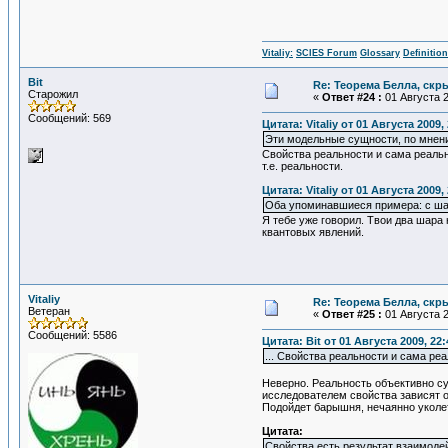
Vitaliy:
SCIES Forum
Glossary
Definitio
Bit
Re: Теорема Белла, скр
Старожил
«
Ответ #24 :
01 Августа 2
Сообщений: 569
Цитата: Vitaliy от 01 Августа 2009,
Эти модельные сущности, по мнен
Свойства реальности и сама реальн
т.е. реальности.
Цитата: Vitaliy от 01 Августа 2009,
Оба упоминавшиеся примера: с шар
Я тебе уже говорил. Твои два шара
квантовых явлений.
Vitaliy
Re: Теорема Белла, скр
Ветеран
«
Ответ #25 :
01 Августа 2
Сообщений: 5586
Цитата: Bit от 01 Августа 2009, 22:
... Свойства реальности и сама реа
Неверно. Реальность объективно с
исследователем свойства зависят о
Подойдет барышня, нечаянно уколетс
Цитата:
Свойства есть результат взаимоде