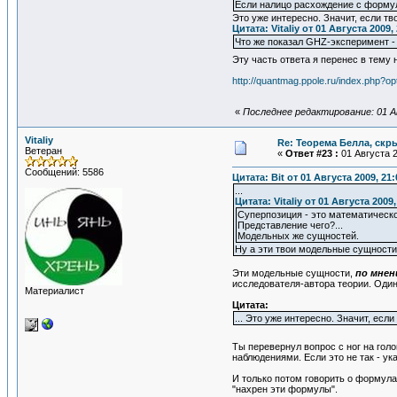
Если налицо расхождение с формуло
Это уже интересно. Значит, если т
Цитата: Vitaliy от 01 Августа 2009,
Что же показал GHZ-эксперимент - 
Эту часть ответа я перенес в тему
http://quantmag.ppole.ru/index.php
«
Последнее редактирование: 01 Ав
Vitaliy
Re: Теорема Белла, скр
Ветеран
«
Ответ #23 :
01 Августа 2
Сообщений: 5586
Цитата: Bit от 01 Августа 2009, 21:
...
Цитата: Vitaliy от 01 Августа 2009,
Суперпозиция - это математическ
Представление чего?...
Модельных же сущностей.
Ну а эти твои модельные сущности
Эти модельные сущности,
по мне
исследователя-автора теории. Один 
Материалист
Цитата:
... Это уже интересно. Значит, е
Ты перевернул вопрос с ног на гол
наблюдениями. Если это не так - у
И только потом говорить о формула
"нахрен эти формулы".