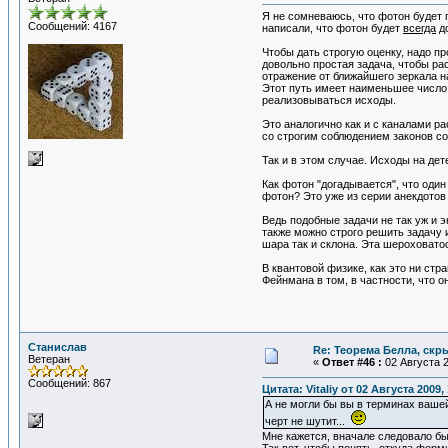
Я не сомневаюсь, что фотон будет п
Сообщений: 4167
написали, что фотон будет
всегда
до
Чтобы дать строгую оценку, надо п
довольно простая задача, чтобы ра
отражение от ближайшего зеркала на
Этот путь имеет наименьшее число 
реализовываться исходы.
Это аналогично как и с каналами р
со строгим соблюдением законов со
Так и в этом случае. Исходы на де
Как фотон "догадывается", что оди
фотон? Это уже из серии анекдотов 
Ведь подобные задачи не так уж и 
также можно строго решить задачу 
шара так и склона. Эта шероховато
В квантовой физике, как это ни ст
Фейнмана в том, в частности, что 
Станислав
Re: Теорема Белла, скр
Ветеран
«
Ответ #46 :
02 Августа 2
Сообщений: 867
Цитата: Vitaliy от 02 Августа 2009,
А не могли бы вы в терминах вашей
черт не шутит...
Мне кажется, вначале следовало бы