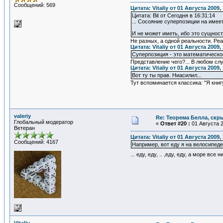
Сообщений: 569
Цитата: Vitaliy от 01 Августа 2009,
Цитата: Bit от Сегодня в 16:31:14
... Сосояние суперпозиции на имее
И не может иметь, ибо это сущнос
Не разных, а одной реальности. Ре
Цитата: Vitaliy от 01 Августа 2009,
Суперпозиция - это математическо
Представление чего?... В любом сл
Цитата: Vitaliy от 01 Августа 2009,
Вот ту ты прав. Ниасилил...
Тут вспоминается классика: "Я книгу
valeriy
Re: Теорема Белла, скр
Глобальный модератор
«
Ответ #20 :
01 Августа 2
Ветеран
Цитата: Vitaliy от 01 Августа 2009,
Сообщений: 4167
Например, вот еду я на велосипеде
... еду, еду, .. ,еду, еду, а море вс