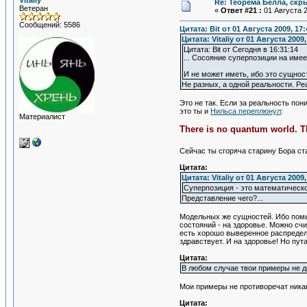
Vitaliy
Re: Теорема Белла, скр
Ветеран
«
Ответ #21 :
01 Августа 2
Сообщений: 5586
Цитата: Bit от 01 Августа 2009, 17:
Цитата: Vitaliy от 01 Августа 2009,
Цитата: Bit от Сегодня в 16:31:14
... Сосояние суперпозиции на имее
И не может иметь, ибо это сущнос
Не разных, а одной реальности. Р
Это не так. Если за реальность пон
это ты и
Нильса переплюнул
:
Материалист
There is no quantum world. Th
Сейчас ты сгоряча старину Бора ста
Цитата:
Цитата: Vitaliy от 01 Августа 2009,
Суперпозиция - это математическ
Представление чего?...
Модельных же сущностей. Ибо помыс
состояний - на здоровье. Можно счи
есть хорошо выверенное распределе
здравствует. И на здоровье! Но пу
Цитата:
В любом случае твои примеры не д
Мои примеры не противоречат никак
Цитата: