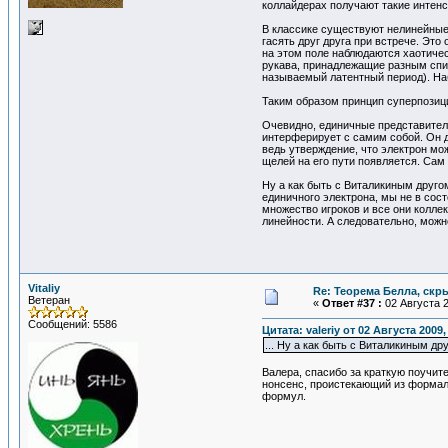
коллайдерах получают такие интенс
В классике существуют нелинейные 
гасять друг друга при встрече. Эт
на этом поле наблюдаются хаотичес
рукава, принадлежащие разным спир
называемый латентный период). На
Таким образом принцип суперпозици
Очевидно, единичные представители
интерферирует с самим собой. Он д
ведь утверждение, что электрон мо
щелей на его пути появляется. Сам
Ну а как быть с Виталикиным друго
единичного электрона, мы не в сос
множество игроков и все они колле
линейности. А следовательно, можн
Vitaliy
Re: Теорема Белла, скр
Ветеран
«
Ответ #37 :
02 Августа 2
Сообщений: 5586
Цитата: valeriy от 02 Августа 2009,
... Ну а как быть с Виталикиным 
Валера, спасибо за краткую поучите
нонсенс, проистекающий из формали
формул.