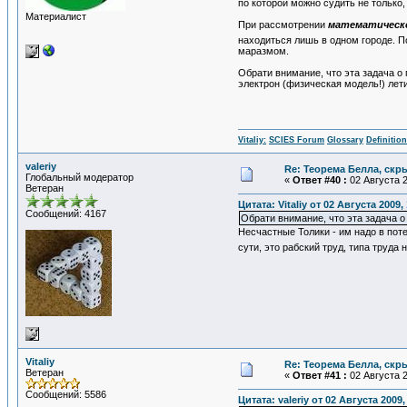
по которой можно судить не только,
Материалист
При рассмотрении
математическ
находиться лишь в одном городе. По
маразмом.
Обрати внимание, что эта задача о
электрон (физическая модель!) лет
Vitaliy:
SCIES Forum
Glossary
Definitio
valeriy
Re: Теорема Белла, скр
Глобальный модератор
«
Ответ #40 :
02 Августа 2
Ветеран
Цитата: Vitaliy от 02 Августа 2009,
Сообщений: 4167
Обрати внимание, что эта задача 
Несчастные Толики - им надо в пот
сути, это рабский труд, типа труда
Vitaliy
Re: Теорема Белла, скр
Ветеран
«
Ответ #41 :
02 Августа 2
Сообщений: 5586
Цитата: valeriy от 02 Августа 2009,