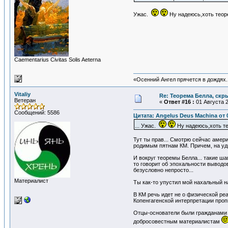
Ужас.
Ну надеюсь,хоть теор
Сaementarius Civitas Solis Aeterna
«Осенний Ангел прячется в дождях. 
Vitaliy
Re: Теорема Белла, скр
Ветеран
«
Ответ #16 :
01 Августа 2
Сообщений: 5586
Цитата: Angelus Deus Machina от 0
... Ужас.
Ну надеюсь,хоть те
Тут ты прав... Смотрю сейчас амери
родимым пятнам КМ. Причем, на уди
И вокруг теоремы Белла... такие ша
то говорит об эпохальности выводов
безусловно непросто...
Материалист
Ты как-то упустил мой нахальный н
В КМ речь идет не о физической ре
Копенгагенской интерпретации проп
Отцы-основатели были гражданами к
добросовестным материалистам