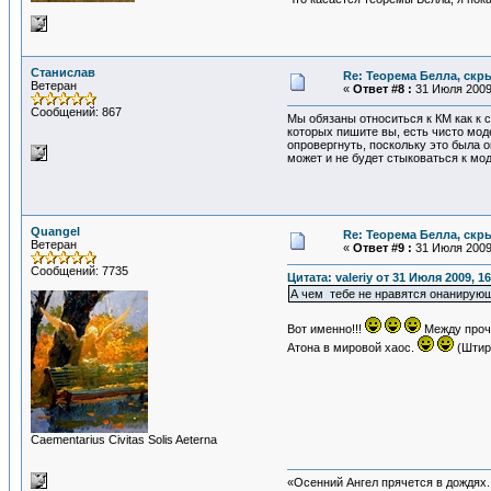
Станислав
Re: Теорема Белла, скр
Ветеран
«
Ответ #8 :
31 Июля 2009,
Сообщений: 867
Мы обязаны относиться к КМ как к 
которых пишите вы, есть чисто мод
опровергнуть, поскольку это была 
может и не будет стыковаться к мо
Quangel
Re: Теорема Белла, скр
Ветеран
«
Ответ #9 :
31 Июля 2009,
Сообщений: 7735
Цитата: valeriy от 31 Июля 2009, 1
А чем тебе не нравятся онанирую
Вот именно!!!
Между прочи
Атона в мировой хаос.
(Штирл
Сaementarius Civitas Solis Aeterna
«Осенний Ангел прячется в дождях. 