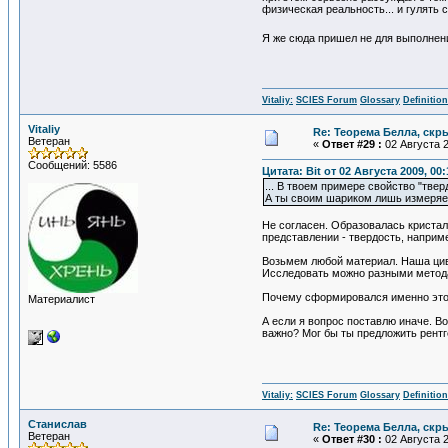
физическая реальность... и гулять с
Я же сюда пришел не для выполнени
Vitaliy:
SCIES Forum
Glossary
Definitio
Vitaliy
Re: Теорема Белла, скр
Ветеран
«
Ответ #29 :
02 Августа 2
Сообщений: 5586
Цитата: Bit от 02 Августа 2009, 00:
... В твоем примере свойство "тве
А ты своим шариком лишь измеряеш
Не согласен. Образовалась кристал
представлении - твердость, наприме
Возьмем любой материал. Наша циви
Исследовать можно разными метода
Почему сформировался именно этот 
Материалист
А если я вопрос поставлю иначе. Во
важно? Мог бы ты предложить рентг
Vitaliy:
SCIES Forum
Glossary
Definitio
Станислав
Re: Теорема Белла, скр
Ветеран
«
Ответ #30 :
02 Августа 2