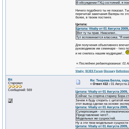
В обсуждении ГХЦ состояний, я пок
Ничего подобного ты не показал. Т
перечитай замечания Валеры по этом
более, в твоем постинге.
Цитата:
Цитата: Vitaliy от 01 Августа 2009,
Вот ту ты прав. Ниасилил...
Тут вспоминается классика: "Я книгу
Для получения объективного впечат
руководимом им семинаре - тихо пос
и не снилось нашим мудрецам!...
«
Последнее редактирование: 01 Авг
Vitaliy:
SCIES Forum
Glossary
Definitio
Bit
Re: Теорема Белла, скр
Старожил
«
Ответ #22 :
01 Августа 2
Сообщений: 569
Цитата: Vitaliy от 01 Августа 2009,
Сейчас ты сгоряча старину Бора ст
Зачем я буду спорить с цитатой не
этот вывод сделан на основе эксп
Цитата: Vitaliy от 01 Августа 2009,
Суперпозиция - это математическо
Представление чего?...
Модельных же сущностей.
Ну а эти твои модельные сущности 
Цитата: Vitaliy от 01 Августа 2009,