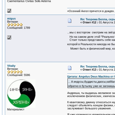
Сaementarius Civitas Solis Aeterna
«Осенний Ангел прячется в дождях. 
migus
Re: Теорема Белла, скр
Ветеран
«
Ответ #12 :
01 Августа 2
Сообщений: 1789
...мы с восторгом смотрим на звёз
Но на самом деле этой "Реальнос
Стоит только представить себе как
которой в Реальности никогда не б
Может быть и физический мир, кото
Vitaliy
Re: Теорема Белла, скр
Ветеран
«
Ответ #13 :
01 Августа 2
Сообщений: 5586
Цитата: Angelus Deus Machina от 0
... А индусы,буддисты,даосы,кабба
обратно в бутылку уже не загониш
Андрюша, ты выдаешь желаемое за д
исключением физических, хмических
К квантовому джинну относиться над
следует объявлять концом физики, 
заслуживает большого уважения.
Материалист
Я уже упоминал в уважительном ключ