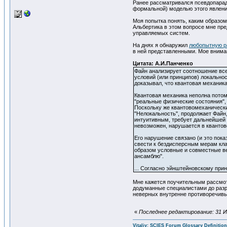
Ранее рассматривался псевдопарадо
формальной) моделью этого явлен
Моя попытка понять, каким образо
Альбертика в этом вопросе мне пр
управляемых систем.
На днях я обнаружил
любопытную р
в ней представленными. Мое вни
Цитата: А.И.Панченко
Файн анализирует соотношение все
условий (или принципов) локально
доказывал, что квантовая механика
Квантовая механика неполна потому
"реальные физические состояния",
Поскольку же квантовомеханически
"Нелокальность", продолжает Файн
интуитивным, требует дальнейшей 
невозможен, нарушается в квантов
Его нарушение связано (и это пока
свести к бездисперсным мерам кла
образом условные и совместные вер
ансамблю".
... Согласно эйнштейновскому прин
Мне кажется поучительным рассмотр
додуманные специалистами до разре
неверных внутренне противоречивы
«
Последнее редактирование: 31 Июл
Vitaliy:
SCIES Forum
Glossary
Definitio