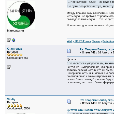
... Несчастные Толики - им надо в
По сути, это рабский труд, типа т
Между прочим, мой конкретный Толик
матмодель не требует от реального 
выглядела мат.модель - это не дае
Я, в целом, доволен нашими обсужд
Материалист
Vitaliy:
SCIES Forum
Glossary
Definitio
Станислав
Re: Теорема Белла, скр
Ветеран
«
Ответ #42 :
02 Августа 2
Сообщений: 867
Цитата:
Что касается суперпозиции, то эт
не только. Суперпозиция, как прин
зависимости от чего бы то ни было
- инерционность мышления. По боль
по отношению к таком втроичным п
некого "вместилища" с неким "двух
остальное, не только "интерферируе
Vitaliy
Re: Теорема Белла, скр
Ветеран
«
Ответ #43 :
02 Августа 2
Сообщений: 5586
Цитата: Станислав от 02 Августа 2
... Поэтому сама терминология - 