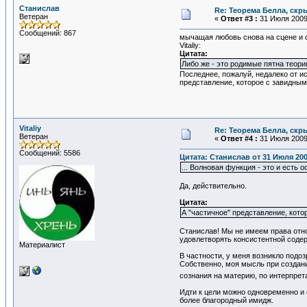
Станислав
Re: Теорема Белла, скр
Ветеран
«
Ответ #3 :
31 Июля 2009,
Сообщений: 867
мычащая любовь снова на сцене и с
Vitaliy:
Цитата:
Либо же - это родимые пятна теори
Последнее, пожалуй, недалеко от ис
представление, которое с завидным
Vitaliy
Re: Теорема Белла, скр
Ветеран
«
Ответ #4 :
31 Июля 2009,
Сообщений: 5586
Цитата: Станислав от 31 Июля 200
... Волновая функция - это и есть 
Да, действительно.
Цитата:
А "частичное" представление, кот
Станислав! Мы не имеем права относ
удовлетворять консистентной содер
Материалист
В частности, у меня возникло подо
Собственно, моя мысль при создани
сознания на материю, по интерпрета
Идти к цели можно одновременно и с
более благородный имидж.