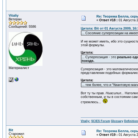
Vitaliy
Re: Теорема Белла, скр
Ветеран
«
Ответ #18 :
01 Августа 2
Сообщений: 5586
Цитата: Bit от 01 Августа 2009, 16:
... Сосояние суперпозиции на имее
И не может иметь, ибо это сущности
этой формулы.
Цитата:
... Суперпозиция - это
реально од
поезде.
Материалист
Суперпозиция - это математическое
представлении подобных формалист
Цитата:
... тем более, что и "Квантовую маг
Вот ту ты прав.
Ниасилил...
Натолкну
собственным, и ты в состоянии сам 
стремлюсь...
Vitaliy:
SCIES Forum
Glossary
Definitio
Bit
Re: Теорема Белла, скр
Старожил
«
Ответ #19 :
01 Августа 2