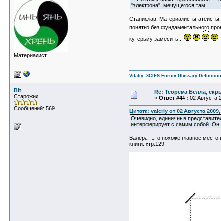
"электрона", мечущегося там.
Станислав! Материалисты-атеисты -
понятно без фундаментального прон
кутерьму замесить...
Материалист
Vitaliy:
SCIES Forum
Glossary
Definitio
Bit
Re: Теорема Белла, скр
Старожил
«
Ответ #44 :
02 Августа 2
Сообщений: 569
Цитата: valeriy от 02 Августа 2009,
Очевидно, единичные представители
интерферирует с самим собой. Он 
Валера, это похоже главное место 
книги. стр.129.