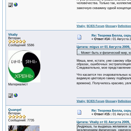
человечества. Только так, коллекти
замочную скважину одной концепци
Vitaliy:
SCIES Forum
Glossary
Definitio
Vitaliy
Re: Теорема Белла, скр
Ветеран
«
Ответ #14 :
01 Августа 2
Сообщений: 5586
Цитата: migus от 01 Августа 2009,
... Может быть и физический мир, 
Миша, мне, кстати, уже самому обр
образах, ошибочных экстраполяциях 
Следовательно, мое представление,
Что касается тех очаровательных к
видимую цветовую гамму подбирали 
времени). Получилось красиво, увл
Материалист
Vitaliy:
SCIES Forum
Glossary
Definitio
Quangel
Re: Теорема Белла, скр
Ветеран
«
Ответ #15 :
01 Августа 2
Сообщений: 7735
Цитата: Vitaliy от 01 Августа 2009,
Андрюша, ты выдаешь желаемое за 
исключением физических, хмически