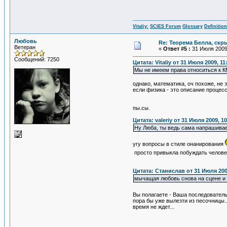
Vitaliy:
SCIES Forum
Glossary
Definitio
Любовь
Re: Теорема Белла, скр
Ветеран
«
Ответ #5 :
31 Июля 2009,
Сообщений: 7250
Цитата: Vitaliy от 31 Июля 2009, 11
Мы не имеем права относиться к КМ
однако, математика, оч похоже, не 
если физика - это описание процесс
пы.сы.
Цитата: valeriy от 31 Июля 2009, 1
Ну Люба, ты ведь сама напрашивае
угу вопросы в стиле онанирования
просто привыкла побуждать челове
Цитата: Станислав от 31 Июля 200
мычащая любовь снова на сцене и с
Вы полагаете - Ваша последовател
пора бы уже вылезти из песочницы..
время не ждет...