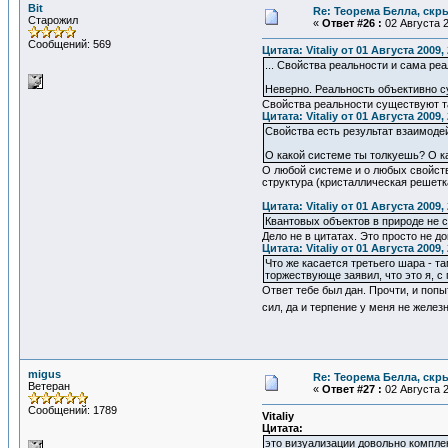
Bit
Re: Теорема Белла, скр
Старожил
«
Ответ #26 :
02 Августа 2
Сообщений: 569
Цитата: Vitaliy от 01 Августа 2009,
... Свойства реальности и сама реа
Неверно. Реальность объективно с
Свойства реальности существуют так
Цитата: Vitaliy от 01 Августа 2009,
Свойства есть результат взаимоде
О какой системе ты толкуешь? О ка
О любой системе и о любых свойств
структура (кристаллическая решетк
Цитата: Vitaliy от 01 Августа 2009,
Квантовых объектов в природе не с
Дело не в цитатах. Это просто не д
Цитата: Vitaliy от 01 Августа 2009,
Что же касается третьего шара - т
торжествующе заявил, что это я, с 
Ответ тебе был дан. Прочти, и попы
сил, да и терпение у меня не желез
migus
Re: Теорема Белла, скр
Ветеран
«
Ответ #27 :
02 Августа 2
Сообщений: 1789
Vitaliy
Цитата:
это визуализации довольно компле