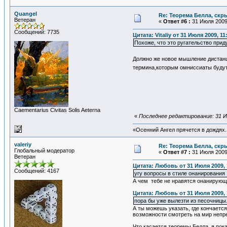
Quangel
Re: Теорема Белла, скр
Ветеран
«
Ответ #6 :
31 Июля 2009,
Сообщений: 7735
Цитата: Vitaliy от 31 Июля 2009, 11
Похоже, что это ругательство прид
Должно же новое мышление дистанц
термина,которым омниссиаты будут
Сaementarius Civitas Solis Aeterna
«
Последнее редактирование: 31 Ию
«Осенний Ангел прячется в дождях. 
valeriy
Re: Теорема Белла, скр
Глобальный модератор
«
Ответ #7 :
31 Июля 2009,
Ветеран
Цитата: Любовь от 31 Июля 2009, 
Сообщений: 4167
угу вопросы в стиле онанирования
А чем тебе не нравятся онанирующи
Цитата: Любовь от 31 Июля 2009, 
пора бы уже вылезти из песочницы.
А ты можешь указать, где кончаетс
возможности смотреть на мир непр
Что касается теоремы Белла, я пока