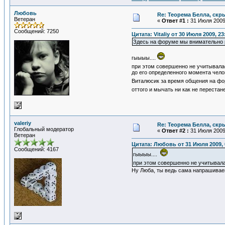
Любовь
Re: Теорема Белла, скр
Ветеран
«
Ответ #1 :
31 Июля 2009,
Сообщений: 7250
Цитата: Vitaliy от 30 Июля 2009, 23
Здесь на форуме мы внимательно р
гыыыы....
при этом совершенно не учитывала
до его определенного момента челов
Виталюсик за время общения на фор
оттого и мычать ни как не перестан
valeriy
Re: Теорема Белла, скр
Глобальный модератор
«
Ответ #2 :
31 Июля 2009,
Ветеран
Цитата: Любовь от 31 Июля 2009, 
Сообщений: 4167
гыыыы....
при этом совершенно не учитывала
Ну Люба, ты ведь сама напрашиваеш