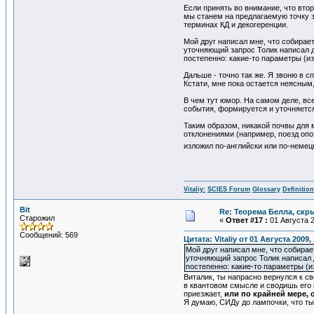
Если принять во внимание, что вто
мы станем на предлагаемую точку з
терминах КД и декогеренции.
Мой друг написал мне, что собирае
уточняющий запрос Толик написал д
постепенно: какие-то параметры (и
Дальше - точно так же. Я звоню в с
Кстати, мне пока остается неясным, 
В чем тут юмор. На самом деле, вс
события, формируется и уточняется
Таким образом, никакой почвы для 
отклонениями (например, поезд опоз
изложил по-английски или по-немец
Vitaliy:
SCIES Forum
Glossary
Definitio
Bit
Re: Теорема Белла, скр
Старожил
«
Ответ #17 :
01 Августа 2
Сообщений: 569
Цитата: Vitaliy от 01 Августа 2009,
Мой друг написал мне, что собирае
уточняющий запрос Толик написал д
постепенно: какие-то параметры (и
Виталик, ты напрасно вернулся к с
в квантовом смысле и сводишь его 
приезжает,
или по крайней мере, 
Я думаю, СИДу до лампочки, что ты