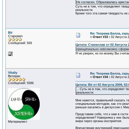
Не согласен. Образовалась кристал
Суть не в том, что определяет твер
реальности.
Кроме того эта самая твердость не
Bit
Re: Теорема Белла, скр
Старожил
«
Ответ #33 :
02 Августа 2
Сообщений: 569
Цитата: Станислав от 02 Августа 2
принципиально невозможно сформиро
Я не уверен, но по-моему Вы счита
Vitaliy
Re: Теорема Белла, скр
Ветеран
«
Ответ #34 :
02 Августа 2
Сообщений: 5586
Цитата: Bit от 02 Августа 2009, 02:
... Суть не в том, что определяет 
реальности.
Мне кажется, правильней сказать т
специальным методом, как это реал
раньше касались в дискуссии с Ми
Представим себе, что к нам в гост
определения? Наверняка у них была
мира через органы восприятия.
Материалист
Впечатление внутренней присущност