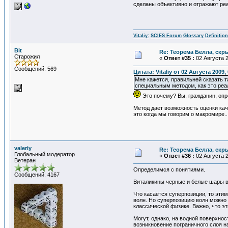
сделаны объективно и отражают реа
Vitaliy:
SCIES Forum
Glossary
Definitio
Bit
Re: Теорема Белла, скр
Старожил
«
Ответ #35 :
02 Августа 2
Сообщений: 569
Цитата: Vitaliy от 02 Августа 2009,
Мне кажется, правильней сказать т
специальным методом, как это реал
Это почему? Вы, гражданин, опре
Метод дает возможность оценки кач
это когда мы говорим о макромире..
valeriy
Re: Теорема Белла, скр
Глобальный модератор
«
Ответ #36 :
02 Августа 2
Ветеран
Определимся с понятиями.
Сообщений: 4167
Виталикины черные и белые шары в
Что касается суперпозиции, то эти
волн. Но суперпозицию волн можно 
классической физике. Важно, что э
Могут, однако, на водной поверхно
возникновение пограничного слоя н