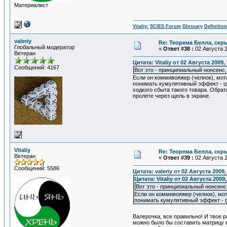
Материалист
Vitaliy:
SCIES Forum
Glossary
Definitio
valeriy
Re: Теорема Белла, скр
Глобальный модератор
«
Ответ #38 :
02 Августа 2
Ветеран
Цитата: Vitaliy от 02 Августа 2009,
Сообщений: 4167
Вот это - принципиальный нонсенс,
Если он коммивояжер (челнок), мо
понимать кумулятивный эффект - где
ходкого сбыта такого товара. Обрат
пролете через щель в экране.
Vitaliy
Re: Теорема Белла, скр
Ветеран
«
Ответ #39 :
02 Августа 2
Сообщений: 5586
Цитата: valeriy от 02 Августа 2009,
Цитата: Vitaliy от 02 Августа 2009,
Вот это - принципиальный нонсенс
Если он коммивояжер (челнок), мо
понимать кумулятивный эффект - гд
Валерочка, все правильно! И твое 
можно было бы составить матрицу ве