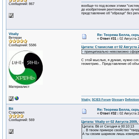
Сообщений: 867
вообще-то под всеми этими "систем
до изобретения рентгеновских луче
представление об "образце" без рег
Vitaliy
Re: Теорема Белла, скр
Ветеран
«
Ответ #31 :
02 Августа 2
Сообщений: 5586
Цитата: Станислав от 02 Августа 2
- принципиально невозможно сформи
С этой мыслью, я думаю, нужно сог
геометрию... Представление об объ
Материалист
Vitaliy:
SCIES Forum
Glossary
Definitio
Bit
Re: Теорема Белла, скр
Старожил
«
Ответ #32 :
02 Августа 2
Сообщений: 569
Цитата: Vitaliy от 02 Августа 2009,
Цитата: Bit от Сегодня в 00:10:13
... В твоем примере свойство "тве
А ты своим шариком лишь измеряеш