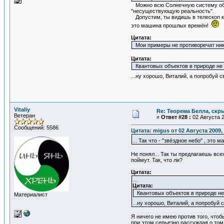
Можно всю Солнечную систему обве
"несуществующую реальность".
Допустим, ты видишь в телескоп кон
это машина прошлых времён!
Цитата:
Мои примеры не противоречат ника
Цитата:
Квантовых объектов в природе не
...ну хорошо, Виталий, а попробу
Vitaliy
Re: Теорема Белла, скр
Ветеран
«
Ответ #28 :
02 Августа 2
Сообщений: 5586
Цитата: migus от 02 Августа 2009,
... Так что - "звёздное небо" , эт
Не понял... Так ты предлагаешь все
поймут. Так, что ли?
Цитата:
...
Цитата:
Квантовых объектов в природе н
Материалист
...ну хорошо, Виталий, а попроб
Я ничего не имею против того, что
при этом серьезно рассуждая о том