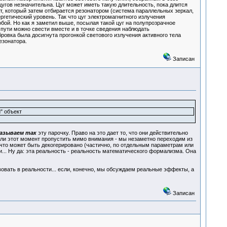
цугов незначительна. Цуг может иметь такую длительность, пока длится
нт, который затем отбирается резонатором (система параллельных зеркал,
ргетический уровень. Так что цуг электромагнитного излучения
бой. Но как я заметил выше, посылая такой цуг на полупрозрачное
 пути можно свести вместе и в точке сведения наблюдать
ровка была досигнута прогонкой светового излучения активного тела
езонатора.
Записан
" объект
азываем так
эту парочку. Право на это дает то, что они действительно
сли этот момент пропустить мимо внимания - мы незаметно переходим из
нечто может быть декогерировано (частично, по отдельным параметрам или
и... Ну да: эта реальность - реальность математического формализма. Она
вовать в реальности... если, конечно, мы обсуждаем реальные эффекты, а
Записан