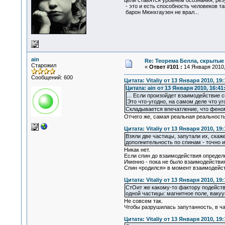
цели ставятся уровнем осознания, рез
- это и есть способность человеков та
барон Мюнхгаузен не врал...
ain
Re: Теорема Белла, скрытые
Старожил
«
Ответ #101 :
14 Января 2010,
Сообщений: 600
Цитата: Vitaliy от 13 Января 2010, 19:
Цитата: ain от 13 Января 2010, 16:41
... Если произойдет взаимодействие с
Это что-угодно, на самом деле что уг
Складывается впечатление, что феном
Отчего же, самая реальная реальность
Цитата: Vitaliy от 13 Января 2010, 19:
Взяли две частицы, запутали их, скаж
дополнительность по спинам - точно 
Никак нет.
Если спин до взаимодействия определе
Именно - пока не было взаимодействия
Спин «родился» в момент взаимодейст
Цитата: Vitaliy от 13 Января 2010, 19:
СтОит же какому-то фактору подейство
одной частицы: магнитное поле, вакуум
Не совсем так.
Чтобы разрушилась запутанность, в ча
Цитата: Vitaliy от 13 Января 2010, 19: