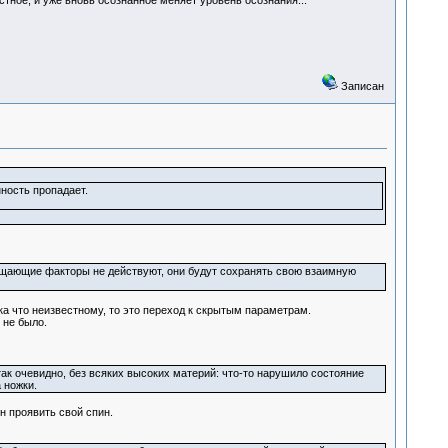
тное, и уже вновь осознанное меняет уровень осознания...
Записан
нность пропадает.
змущающие факторы не действуют, они будут сохранять свою взаимную
ка что неизвестному, то это переход к скрытым параметрам.
 не было.
 так очевидно, без всяких высоких материй: что-то нарушило состояние
 ножки.
н проявить свой спин.