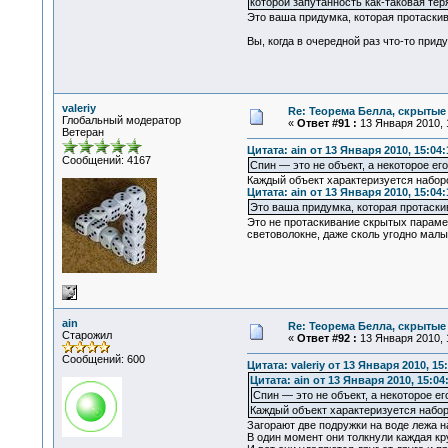
которой запутанность как-таковая тер
Это ваша придумка, которая протаски
Вы, когда в очередной раз что-то при
valeriy
Re: Теорема Белла, скрытые
Глобальный модератор
«
Ответ #91 :
13 Января 2010, 
Ветеран
Цитата: ain от 13 Января 2010, 15:04:
Сообщений: 4167
Спин — это не объект, а некоторое его
Каждый объект характеризуется наборо
Цитата: ain от 13 Января 2010, 15:04:
Это ваша придумка, которая протаски
Это не протаскивание скрытых параме
световолокне, даже сколь угодно малы
ain
Re: Теорема Белла, скрытые
Старожил
«
Ответ #92 :
13 Января 2010, 
Сообщений: 600
Цитата: valeriy от 13 Января 2010, 15
Цитата: ain от 13 Января 2010, 15:04
Спин — это не объект, а некоторое ег
Каждый объект характеризуется набор
Загорают две подружки на воде лежа на
В один момент они толкнули каждая кр