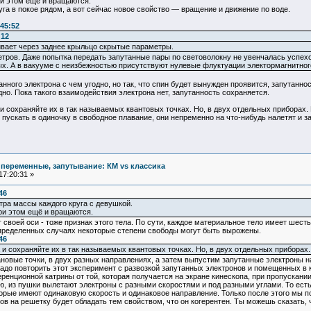
ри этом ещё и вращаются.
уга в покое рядом, а вот сейчас новое свойство — вращение и движение по воде.
:45:52
:12
ивает через заднее крыльцо скрытые параметры.
тров. Даже попытка передать запутанные пары по световолокну не увенчалась успехо
ых. А в вакууме с неизбежностью присутствуют нулевые флуктуации электормагнитного
нного электрона с чем угодно, но так, что спин будет вынужден проявится, запутаннос
дно. Пока такого взаимодействия электрона нет, запутанность сохраняется.
 сохраняйте их в так называемых квантовых точках. Но, в двух отдельных приборах. П
пускать в одиночку в свободное плавание, они непременно на что-нибудь налетят и з
 переменные, запутывание: КМ vs классика
17:20:31 »
46
ра массы каждого круга с девушкой.
при этом ещё и вращаются.
своей оси - тоже признак этого тела. По сути, каждое материальное тело имеет шесть с
определенных случаях некоторые степени свободы могут быть вырожены.
46
и сохраняйте их в так называемых квантовых точках. Но, в двух отдельных приборах. П
ановые точки, в двух разных направлениях, а затем выпустим запутанные электроны н
надо повторить этот эксперимент с развозкой запутанных электронов и помещенных в
еренционной катрины от той, которая получается на экране кинескопа, при пропускани
ю, из пушки вылетают электроны с разными скоростями и под разными углами. То ес
оторые имеют одинаковую скорость и одинаковое направление. Только после этого мы
ов на решетку будет обладать тем свойством, что он когерентен. Ты можешь сказать,