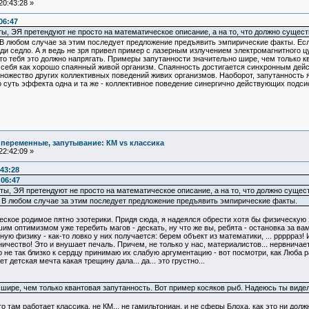
20:43:28 »
06:47
ы, ЭЯ претендуют не просто на математическое описание, а на то, что должно существ
 В любом случае за этим последует предложение предъявить эмпирические факты. Есл
ади седло. А я ведь не зря привел пример с лазерным излучением электромагнитного 
то тебя это должно напрягать. Примеры запутанности значительно шире, чем только к
 себя как хорошо спаянный живой организм. Спаянность достигается синхронным дейс
множество других коллективных поведений живих организмов. Наоборот, запутанност
о суть эффекта одна и та же - коллективное поведение синергично действующих подси
 переменные, запутывание: КМ vs классика
22:42:09 »
:43:28
:06:47
ты, ЭЯ претендуют не просто на математическое описание, а на то, что должно сущест
. В любом случае за этим последует предложение предъявить эмпирические факты.
ское родимое пятно эзотерики. Придя сюда, я надеялся обрести хотя бы физическую 
шим оптимизмом уже теребить магов - дескать, ну что же вы, ребята - остановка за вами..
ю физику - как-то ловко у них получается: берем объект из математики, ... ррррраз! 
ичество! Это и внушает печаль. Причем, не только у нас, материалистов... нервничает
о не так близко к сердцу принимаю их слабую аргументацию - вот посмотри, как Люба 
ет детская мечта какая трещину дала... да... это грустно...
 шире, чем только квантовая запутанность. Вот пример косяков рыб. Надеюсь ты виде
то там работает классика, не КМ... не гамильтониан, и не сферы Блоха, как это ни до