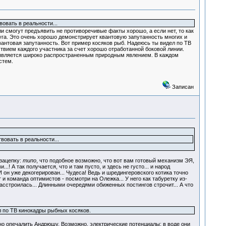
овать в реальности...
и смогут предъявить не противоречивые факты хорошо, а если нет, то как
цуга. Это очень хорошо демонстрирует квантовую запутанность многих и
вантовая запутанность. Вот пример косяков рыб. Надеюсь ты видел по ТВ
твием каждого участника за счет хорошо отработанной боковой линии.
ь является широко распространенным природным явлением. В каждом
стем.
Записан
вовать в реальности...
зацепку:
типо
, что подобное возможно, что вот вам готовый механизм ЭЯ,
.! А так получается, что и там пусто, и здесь не густо... и народ
И он уже декогерирован... Чудеса! Ведь и шредингеровского котика точно
 и команда оптимистов - посмотри на Олежка... У него как табуретку из-
расстроилась... Длинными очередями обиженных постингов строчит... А что
л по ТВ кинокадры рыбных косяков.
лжно опечалить Андрюшу. Возможно, электрические потенциалы: в воде они