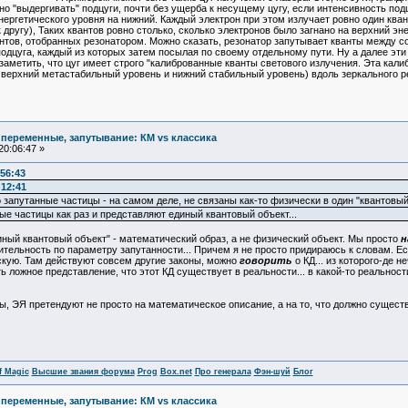
жно "выдергивать" подцуги, почти без ущерба к несущему цугу, если интенсивность под
нергетического уровня на нижний. Каждый электрон при этом излучает ровно один ква
другу), Таких квантов ровно столько, сколько электронов было загнано на верхний эне
тов, отобранных резонатором. Можно сказать, резонатор запутывает кванты между со
подцуга, каждый из которых затем посылая по своему отдельному пути. Ну а далее эти
аметить, что цуг имеет строго "калиброванные кванты светового излучения. Эта калиб
 верхний метастабильный уровень и нижний стабильный уровень) вдоль зеркального р
 переменные, запутывание: КМ vs классика
20:06:47 »
:56:43
:12:41
о запутанные частицы - на самом деле, не связаны как-то физически в один "квантовый
ные частицы как раз и представляют единый квантовый объект...
диный квантовый объект" - математический образ, а не физический объект. Мы просто
н
тельность по параметру запутанности... Причем я не просто придираюсь к словам. Е
кую. Там действуют совсем другие законы, можно
говорить
о КД... из которого-де 
ь ложное представление, что этот КД существует в реальности... в какой-то реальност
ы, ЭЯ претендуют не просто на математическое описание, а на то, что должно сущест
f Magic
Высшие звания форума
Prog
Box.net
Про генерала
Фэн-шуй
Блог
 переменные, запутывание: КМ vs классика