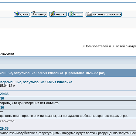
0 Пользователей и 8 Гостей смотря
классика
менные, запутывание: КМ vs классика (Прочитано 1026982 раз)
 переменные, запутывание: КМ vs классика
15:04:12 »
:29:35
:30
ворить, что до измерения нет объекта.
:30
т.
тицы есть спин, просто они синфазны, вы попадаете в область скрытых параметров.
 свойство.
:29:35
бежное взаимодействие с флуктуациями вакуума будет вести к разрущению запутаннос