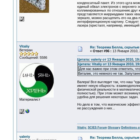
конденсатный пакет. Из этого цуга мо
единый обвал электронов с верхнего э
коллимированных по отношению друг к 
представляется мирриадами таких кван
зеркало, можно расщепить его на два 
интерференционную картину. Следует з
лазера (кристалл, например, имеющий
Vitaliy
Re: Теорема Белла, скрытые
Ветеран
«
Ответ #96 :
13 Января 2010, 
Сообщений: 5586
Цитата: valeriy от 13 Января 2010, 19
Цитата: Vitaliy от 13 Января 2010, 19
Для нас важно при этом отметить, чт
Виталик, это немного не так. Запутан
Валера! Все выглядит так, что наш "е
имеют некую общность: взаимодополни
физической реальности в математичес
полностью). При этом может возникнут
удобна для решения некоторых задач.
Материалист
Но дело в том, что магические эффект
не рассуждения о них...
Vitaliy:
SCIES Forum
Glossary
Definitions o
valeriy
Re: Теорема Белла, скрытые