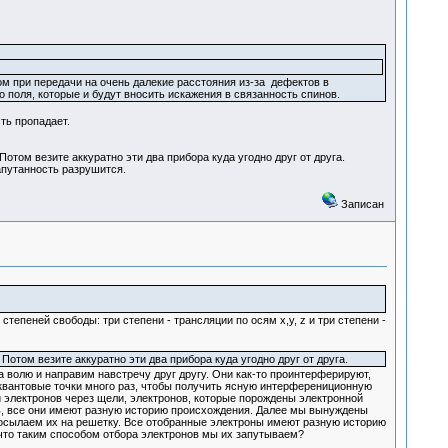
м при передачи на очень далекие расстояния из-за дефектов в
 поля, которые и будут вносить искажения в связанность спинов.
ть пропадает.
отом везите аккуратно эти два прибора куда угодно друг от друга.
апутанность разрушится.
Записан
тепеней свободы: три степени - трансляции по осям х,у, z и три степени -
отом везите аккуратно эти два прибора куда угодно друг от друга.
а волю и направим навстречу друг другу. Они как-то проинтерферируют,
 квантовые точки много раз, чтобы получить ясную интерферениционную
и электронов через щели, электронов, которые порождены электронной
ть, все они имеют разную историю происхождения. Далее мы вынуждены
 посылаем их на решетку. Все отобранные электроны имеют разную историю
 что таким способом отбора электронов мы их запутываем?