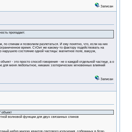
Записан
ность пропадает.
 по спинам и позволили разлетаться. И ежу понятно, что, если на них
ограниченное время. СтОит же какому-то фактору подействовать на
-то нарушило состояние одной частицы: магнитное поле, вакуум,
объект - это просто способ говорения - не о каждой отдельной частице, а о
мое для меня любопытное, никаких эзотерических мгновенных влияний
Записан
" объект
летной волновой функции для двух связанных спинов
иозный набор многих квантов светового излучения, собранных в бозе-