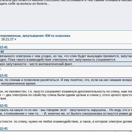
ультаты достигаются именно способностью осознавать и тем самым познавать неизвес
щить себя за волосы из болота...
 переменные, запутывание: КМ vs классика
 16:21:27 »
12:41
:46
вязанного электрона с чем угодно, но так, что спин будет вынужден проявится, запута
одно. Пока такого взаимодействия электрона нет, запутанность сохраняется.
ен запутанности - чисто математический финт.
.
12:41
ем, по спинам и позволили разлетаться. И ежу понятно, что, если на них никакие во
и неограниченное время.
н, но неизвестен, т.е. просто сохраняют взаимную дополнительность по спину, нам по
 — два электрона по свойству спина были одним целым и спина у этого целого просто
вия.
12:41
вать на какую-то из них - мы говорим: все! - запутанность нарушена... Но ведь это и
, столкновение с чем-то... - И, конечно же, от былого синхронизма останутся рожки да
стности по спину, нужно не любое взаимодействие, а такое, в котором электрон долже
12:41