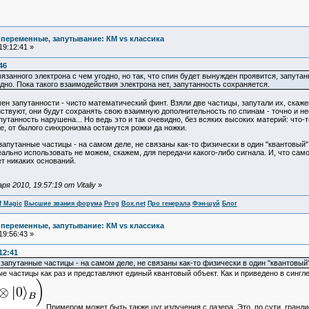
 переменные, запутывание: КМ vs классика
19:12:41 »
46
вязанного электрона с чем угодно, но так, что спин будет вынужден проявится, запутан
одно. Пока такого взаимодействия электрона нет, запутанность сохраняется.
н запутанности - чисто математический финт. Взяли две частицы, запутали их, скажем,
твуют, они будут сохранять свою взаимную дополнительность по спинам - точно и не
запутанность нарушена... Но ведь это и так очевидно, без всяких высоких материй: что
 же, от былого синхронизма останутся рожки да ножки.
запутанные частицы - на самом деле, не связаны как-то физически в один "квантовый" 
реально использовать не можем, скажем, для передачи какого-либо сигнала. И, что са
т никаких оснований.
 2010, 19:57:19 от Vitaliy
»
f Magic
Высшие звания форума
Prog
Box.net
Про генерала
Фэн-шуй
Блог
 переменные, запутывание: КМ vs классика
19:56:43 »
12:41
 запутанные частицы - на самом деле, не связаны как-то физически в один "квантовый
ные частицы как раз и представляют единый квантовый объект. Как и приведено в синг
. Примером может быть также цуг излучения с лазера. Это, по сути, гранд