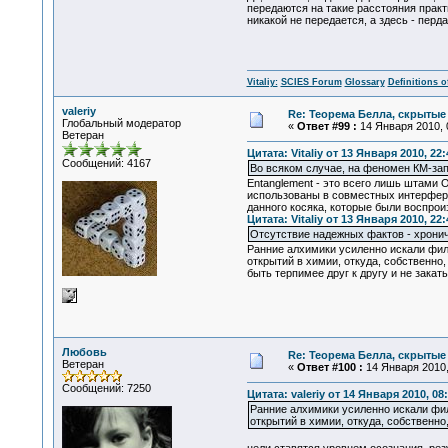
передаются на такие расстояния практи
никакой не передается, а здесь - перда
Vitaliy:
SCIES Forum
Glossary
Definitions o
valeriy
Re: Теорема Белла, скрытые
Глобальный модератор
«
Ответ #99 :
14 Января 2010, 
Ветеран
Цитата: Vitaliy от 13 Января 2010, 22:
Сообщений: 4167
Во всяком случае, на феномен КМ-запу
Entanglement - это всего лишь штами 
использованы в совместных интерфере
данного косяка, которые были воспрои
Цитата: Vitaliy от 13 Января 2010, 22:
Отсутствие надежных фактов - хронич
Ранние алхимики усиленно искали фило
открытий в химии, откуда, собственно
быть терпимее друг к другу и не зака
Любовь
Re: Теорема Белла, скрытые
Ветеран
«
Ответ #100 :
14 Января 2010,
Сообщений: 7250
Цитата: valeriy от 14 Января 2010, 08
Ранние алхимики усиленно искали фил
открытий в химии, откуда, собственно