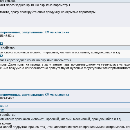
яет смысл.
вает через заднее крыльцо скрытые параметры.
думаете, сразу тестируйте свою придумку на скрытые параметры.
 переменные, запутывание: КМ vs классика
15:45:52 »
12
 свойство.
м своих признаков и свойст - красный, кислый, массивный, вращающийся и т.д.
12
вает через заднее крыльцо скрытые параметры.
тров. Даже попытка передать запутанные пары по световолокну не увенчалась успехо
х. А в вакууме с неизбежностью присутствуют нулевые флуктуации электормагнитного 
 переменные, запутывание: КМ vs классика
16:41:46 »
:45:52
:12
о свойство.
ом своих признаков и свойст - красный, кислый, массивный, вращающийся и т.д.
 кругах.
уг своей подружки, причем так, что направление толчка прошло мимо центра массы ка