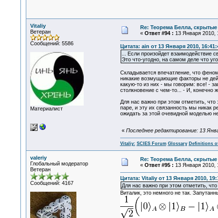
Vitaliy
Re: Теорема Белла, скрытые
Ветеран
«
Ответ #94 :
13 Января 2010, 
Сообщений: 5586
Цитата: ain от 13 Января 2010, 16:41:
... Если произойдет взаимодействие с
Это что-угодно, на самом деле что уг
Складывается впечатление, что феноме
никакие возмущающие факторы не дейс
какую-то из них - мы говорим: все! - 
столкновение с чем-то... - И, конечно
Для нас важно при этом отметить, что 
паре, и эту их связанность мы никак 
Материалист
ожидать за этой очевидной моделью не
«
Последнее редактирование: 13 Января
Vitaliy:
SCIES Forum
Glossary
Definitions o
valeriy
Re: Теорема Белла, скрытые
Глобальный модератор
«
Ответ #95 :
13 Января 2010, 
Ветеран
Цитата: Vitaliy от 13 Января 2010, 19:
Сообщений: 4167
Для нас важно при этом отметить, что
Виталик, это немного не так. Запутан