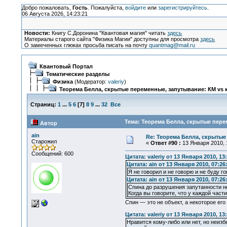
Добро пожаловать,
Гость
. Пожалуйста,
войдите
или
зарегистрируйтесь
.
06 Августа 2026, 14:23:21
Новости:
Книгу С.Доронина "Квантовая магия" читать
здесь
Материалы старого сайта "Физика Магии" доступны для просмотра
здесь
О замеченных глюках просьба писать на почту
quantmag@mail.ru
Квантовый Портал
Тематические разделы
Физика
(Модератор:
valeriy
)
Теорема Белла, скрытые переменные, запутывание: КМ vs 
Страниц:
1
...
5
6
[
7
]
8
9
...
32
Все
Тема: Теорема Белла, скрытые пере
Автор
ain
Re: Теорема Белла, скрытые
Старожил
«
Ответ #90 :
13 Января 2010, 
Сообщений: 600
Цитата: valeriy от 13 Января 2010, 13
Цитата: ain от 13 Января 2010, 07:26
Я не говорил и не говорю и не буду го
Цитата: ain от 13 Января 2010, 07:26
Спина до разрушения запутанности не
Когда вы говорите, что у каждой час
Спин — это не объект, а некоторое его
Цитата: valeriy от 13 Января 2010, 13
Нравится кому-либо или нет, но неиз