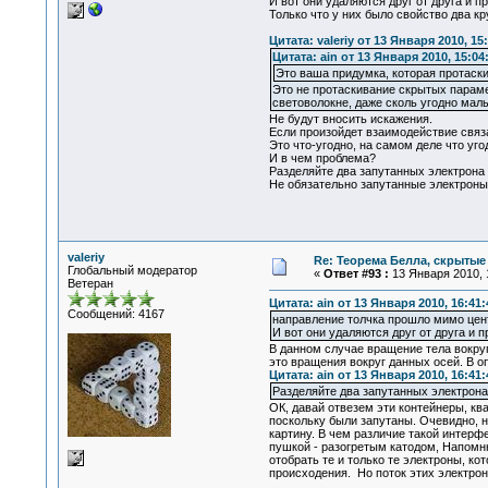
И вот они удаляются друг от друга и п
Только что у них было свойство два кр
Цитата: valeriy от 13 Января 2010, 15
Цитата: ain от 13 Января 2010, 15:04
Это ваша придумка, которая протаск
Это не протаскивание скрытых параме
световолокне, даже сколь угодно мал
Не будут вносить искажения.
Если произойдет взаимодействие связа
Это что-угодно, на самом деле что уго
И в чем проблема?
Разделяйте два запутанных электрона и
Не обязательно запутанные электроны 
valeriy
Re: Теорема Белла, скрытые
Глобальный модератор
«
Ответ #93 :
13 Января 2010, 
Ветеран
Цитата: ain от 13 Января 2010, 16:41:
Сообщений: 4167
направление толчка прошло мимо цент
И вот они удаляются друг от друга и 
В данном случае вращение тела вокруг 
это вращения вокруг данных осей. В 
Цитата: ain от 13 Января 2010, 16:41:
Разделяйте два запутанных электрона 
ОК, давай отвезем эти контейнеры, кв
поскольку были запутаны. Очевидно, 
картину. В чем различие такой интерф
пушкой - разогретым катодом, Напомн
отобрать те и только те электроны, к
происходения. Но поток этих электрон