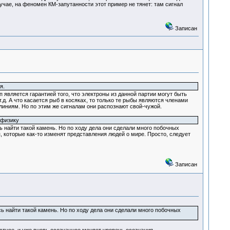
лучае, на феномен КМ-запутанности этот пример не тянет: там сигнал
Записан
я.
 является гарантией того, что электроны из данной партии могут быть
. А что касается рыб в косяках, то только те рыбы являются членами
линиям. Но по этим же сигналам они распознают свой-чужой.
 физику
 найти такой камень. Но по ходу дела они сделали много побочных
, которые как-то изменят представления людей о мире. Просто, следует
Записан
ь найти такой камень. Но по ходу дела они сделали много побочных