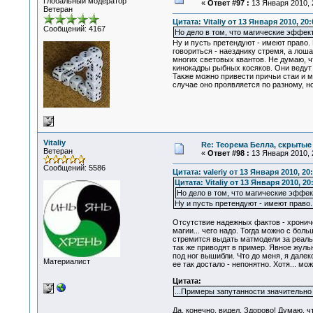
Глобальный модератор
«
Ответ #97 :
13 Января 2010, 
Ветеран
Цитата: Vitaliy от 13 Января 2010, 20:
Сообщений: 4167
Но дело в том, что магические эффект
Ну и пусть претендуют - имеют право.
говориться - наезднику стремя, а лош
многих световых квантов. Не думаю, ч
кинокадры рыбных косяков. Они ведут
Также можно привести причьи стаи и 
случае оно проявляется по разному, н
Vitaliy
Re: Теорема Белла, скрытые
Ветеран
«
Ответ #98 :
13 Января 2010, 
Сообщений: 5586
Цитата: valeriy от 13 Января 2010, 20
Цитата: Vitaliy от 13 Января 2010, 20
Но дело в том, что магические эффек
Ну и пусть претендуют - имеют право
Отсутствие надежных фактов - хрониче
магии... чего надо. Тогда можно с боль
стремится выдать матмодели за реальну
так же приводят в пример. Явное жульн
под ног вышибли. Что до меня, я далек
Материалист
ее так достало - непонятно. Хотя... мож
Цитата:
...Примеры запутанности значительно
Да, конечно, видел. Здорово! Думаю, ч