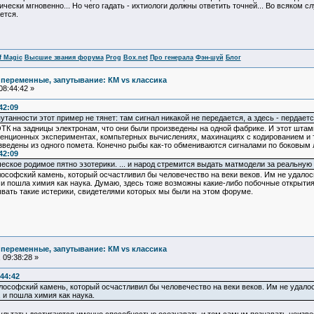
чески мгновенно... Но чего гадать - ихтиологи должны ответить точней... Во всяком с
ется.
f Magic
Высшие звания форума
Prog
Box.net
Про генерала
Фэн-шуй
Блог
 переменные, запутывание: КМ vs классика
08:44:42 »
42:09
танности этот пример не тянет: там сигнал никакой не передается, а здесь - пердаетс
ОТК на задницы электронам, что они были произведены на одной фабрике. И этот штамп
нционных экспериментах, компьтерных вычислениях, махинациях с кодированием и т.д
зведены из одного помета. Конечно рыбы как-то обмениваются сигналами по боковым 
42:09
еское родимое пятно эзотерики. ... и народ стремится выдать матмодели за реальную
софский камень, который осчастливил бы человечество на веки веков. Им не удалось
, и пошла химия как наука. Думаю, здесь тоже возможны какие-либо побочные открытия
тывать такие истерики, свидетелями которых мы были на этом форуме.
 переменные, запутывание: КМ vs классика
 09:38:28 »
:44:42
ософский камень, который осчастливил бы человечество на веки веков. Им не удалос
, и пошла химия как наука.