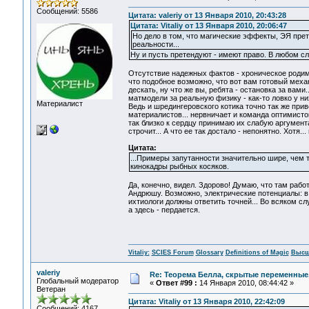
Сообщений: 5586
Цитата: valeriy от 13 Января 2010, 20:43:28
Цитата: Vitaliy от 13 Января 2010, 20:06:47
Но дело в том, что магические эффекты, ЭЯ прет
реальности...
Ну и пусть претендуют - имеют право. В любом с
Отсутствие надежных фактов - хроническое родим
что подобное возможно, что вот вам готовый меха
дескать, ну что же вы, ребята - остановка за вами..
матмодели за реальную физику - как-то ловко у них
Материалист
Ведь и шредингеровского котика точно так же прив
материалистов... нервничает и команда оптимистов 
так близко к сердцу принимаю их слабую аргумент
строчит... А что ее так достало - непонятно. Хотя...
Цитата:
...Примеры запутанности значительно шире, чем 
кинокадры рыбных косяков.
Да, конечно, видел. Здорово! Думаю, что там работ
Андрюшу. Возможно, электрические потенциалы: в в
ихтиологи должны ответить точней... Во всяком сл
а здесь - пердается.
Vitaliy:
SCIES Forum
Glossary
Definitions of Magic
Высш
valeriy
Re: Теорема Белла, скрытые переменные,
Глобальный модератор
«
Ответ #99 :
14 Января 2010, 08:44:42 »
Ветеран
Цитата: Vitaliy от 13 Января 2010, 22:42:09
Сообщений: 4167