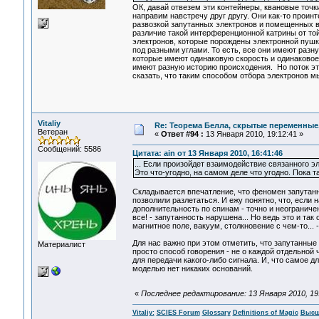
ОК, давай отвезем эти контейнеры, квановые точк
направим навстречу друг другу. Они как-то проин
развозкой запутанных электронов и помещенных в
различие такой интерференционной катрины от той
электронов, которые порождены электронной пушк
под разными углами. То есть, все они имеют разн
которые имеют одинаковую скорость и одинаковое
имеют разную историю происходения. Но поток эти
сказать, что таким способом отбора электронов 
Vitaliy
Re: Теорема Белла, скрытые переменные,
Ветеран
«
Ответ #94 :
13 Января 2010, 19:12:41 »
Сообщений: 5586
Цитата: ain от 13 Января 2010, 16:41:46
... Если произойдет взаимодействие связанного эл
Это что-угодно, на самом деле что угодно. Пока т
Складывается впечатление, что феномен запутанно
позволили разлетаться. И ежу понятно, что, если
дополнительность по спинам - точно и неограниче
все! - запутанность нарушена... Но ведь это и та
магнитное поле, вакуум, столкновение с чем-то... 
Для нас важно при этом отметить, что запутанные 
Материалист
просто способ говорения - не о каждой отдельной 
для передачи какого-либо сигнала. И, что самое 
моделью нет никаких оснований.
«
Последнее редактирование: 13 Января 2010, 19:5
Vitaliy:
SCIES Forum
Glossary
Definitions of Magic
Высш