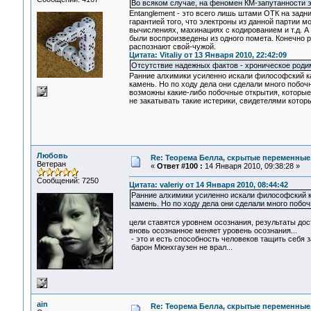
Во всяком случае, на феномен КМ-запутанности эт
Entanglement - это всего лишь штами ОТК на задн
гарантией того, что электроны из данной партии
вычислениях, махинациях с кодированием и т.д. А 
были воспроизведены из одного помета. Конечно 
распознают свой-чужой.
Цитата: Vitaliy от 13 Января 2010, 22:42:09
Отсутствие надежных фактов - хроническое родим
Ранние алхимики усиленно искали философский ка
камень. Но по ходу дела они сделали много побочн
возможны какие-либо побочные открытия, которые 
не закатывать такие истерики, свидетелями кото
Любовь
Re: Теорема Белла, скрытые переменные,
Ветеран
«
Ответ #100 :
14 Января 2010, 09:38:28 »
Сообщений: 7250
Цитата: valeriy от 14 Января 2010, 08:44:42
Ранние алхимики усиленно искали философский ка
камень. Но по ходу дела они сделали много побоч
цели ставятся уровнем осознания, результаты до
вновь осознанное меняет уровень осознания...
- это и есть способность человеков тащить себя за
барон Мюнхгаузен не врал...
ain
Re: Теорема Белла, скрытые переменные,