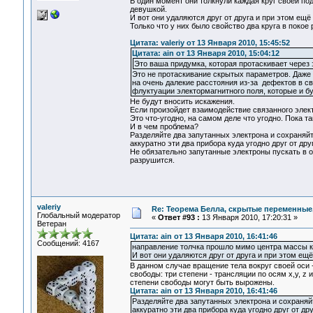
В один момент они толкнули каждая круг своей по
девушкой.
И вот они удаляются друг от друга и при этом ещё
Только что у них было свойство два круга в покое
Цитата: valeriy от 13 Января 2010, 15:45:52
Цитата: ain от 13 Января 2010, 15:04:12
Это ваша придумка, которая протаскивает через
Это не протаскивание скрытых параметров. Даже
на очень далекие расстояния из-за дефектов в с
флуктуации электормагнитного поля, которые и б
Не будут вносить искажения.
Если произойдет взаимодействие связанного электр
Это что-угодно, на самом деле что угодно. Пока т
И в чем проблема?
Разделяйте два запутанных электрона и сохраняйт
аккуратно эти два прибора куда угодно друг от друг
Не обязательно запутанные электроны пускать в о
разрушится.
valeriy
Re: Теорема Белла, скрытые переменные,
Глобальный модератор
«
Ответ #93 :
13 Января 2010, 17:20:31 »
Ветеран
Цитата: ain от 13 Января 2010, 16:41:46
Сообщений: 4167
направление толчка прошло мимо центра массы ка
И вот они удаляются друг от друга и при этом ещ
В данном случае вращение тела вокруг своей оси -
свободы: три степени - трансляции по осям х,у, z
степени свободы могут быть вырожены.
Цитата: ain от 13 Января 2010, 16:41:46
Разделяйте два запутанных электрона и сохраняй
аккуратно эти два прибора куда угодно друг от дру