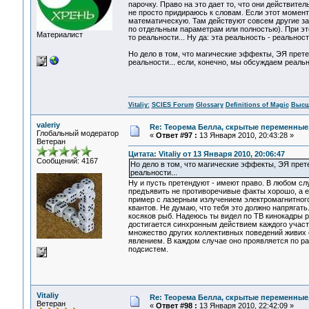
парочку. Право на это дает то, что они действит
не просто придираюсь к словам. Если этот момен
математическую. Там действуют совсем другие з
по отдельным параметрам или полностью). При это
Материалист
то реальности... Ну да: эта реальность - реальн
Но дело в том, что магические эффекты, ЭЯ прете
реальности... если, конечно, мы обсуждаем реальн
Vitaliy:
SCIES Forum
Glossary
Definitions of Magic
Высш
valeriy
Re: Теорема Белла, скрытые переменные,
Глобальный модератор
«
Ответ #97 :
13 Января 2010, 20:43:28 »
Ветеран
Цитата: Vitaliy от 13 Января 2010, 20:06:47
Сообщений: 4167
Но дело в том, что магические эффекты, ЭЯ прете
реальности...
Ну и пусть претендуют - имеют право. В любом с
предъявить не противоречивые факты хорошо, а есл
пример с лазерным излучением электромагнитного
квантов. Не думаю, что тебя это должно напрягат
косяков рыб. Надеюсь ты видел по ТВ кинокадры 
достигается синхронным действием каждого участн
множество других коллективных поведений живих
явлением. В каждом случае оно проявляется по ра
подсистем.
Vitaliy
Re: Теорема Белла, скрытые переменные,
Ветеран
«
Ответ #98 :
13 Января 2010, 22:42:09 »