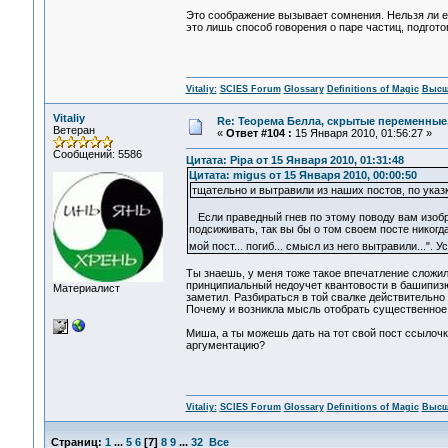
Это соображение вызывает сомнения. Нельзя ли е
это лишь способ говорения о паре частиц, подго
Vitaliy:
SCIES Forum
Glossary
Definitions of Magic
Высш
Vitaliy
Re: Теорема Белла, скрытые переменные,
Ветеран
«
Ответ #104 :
15 Января 2010, 01:56:27 »
Сообщений: 5586
Цитата: Pipa от 15 Января 2010, 01:31:48
Цитата: migus от 15 Января 2010, 00:00:50
тщательно и вытравили из наших постов, по ука
Если праведный гнев по этому поводу вам изобра
подсиживать, так вы бы о том своем посте никогда 
мой пост... погиб... смысл из него вытравили..."
Ты знаешь, у меня тоже такое впечатление сложил
принципиальный недоучет квантовоcти в башипизю
Материалист
заметил. Разбираться в той свалке действительно 
Почему и возникла мысль отобрать существенное
Миша, а ты можешь дать на тот свой пост ссылоч
аргументацию?
Vitaliy:
SCIES Forum
Glossary
Definitions of Magic
Высш
Страниц:
1
...
5
6
[
7
]
8
9
...
32
Все