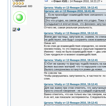
Старожил
«
Ответ #101 :
14 Января 2010, 16:21:27 »
Сообщений: 600
Цитата: Vitaliy от 13 Января 2010, 19:12:41
Цитата: ain от 13 Января 2010, 16:41:46
... Если произойдет взаимодействие связанного э
пропадает.
Это что-угодно, на самом деле что угодно. Пока 
Складывается впечатление, что феномен запутанн
Отчего же, самая реальная реальность.
Цитата: Vitaliy от 13 Января 2010, 19:12:41
Взяли две частицы, запутали их, скажем, по спин
не действуют, они будут сохранять свою взаимну
Никак нет.
Если спин до взаимодействия определен, но неизве
неизвестному, то это переход к скрытым параметр
Именно - пока не было взаимодействия — два элек
Спин «родился» в момент взаимодействия.
Цитата: Vitaliy от 13 Января 2010, 19:12:41
СтОит же какому-то фактору подействовать на каку
всяких высоких материй: что-то нарушило состояни
былого синхронизма останутся рожки да ножки.
Не совсем так.
Чтобы разрушилась запутанность, в частности по 
спин.
Цитата: Vitaliy от 13 Января 2010, 19:12:41
Для нас важно при этом отметить, что запутанные 
просто способ говорения - не о каждой отдельной 
Важно отметить, что как только мы так говорим, к
А их нет, как показали эксперименты. Следователь
Цитата: Vitaliy от 13 Января 2010, 19:12:41