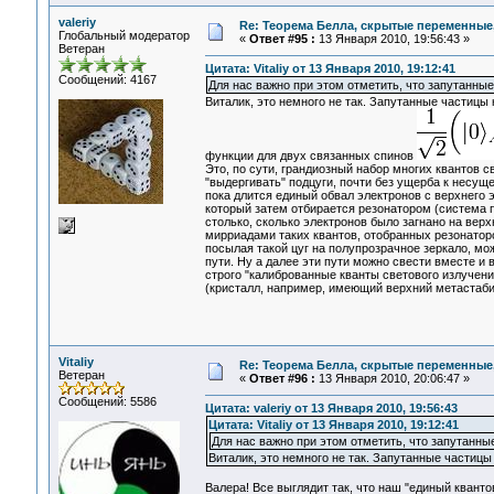
valeriy
Re: Теорема Белла, скрытые переменные,
Глобальный модератор
«
Ответ #95 :
13 Января 2010, 19:56:43 »
Ветеран
Цитата: Vitaliy от 13 Января 2010, 19:12:41
Сообщений: 4167
Для нас важно при этом отметить, что запутанные
Виталик, это немного не так. Запутанные частицы 
функции для двух связанных спинов
Это, по сути, грандиозный набор многих квантов с
"выдергивать" подцуги, почти без ущерба к несущ
пока длится единый обвал электронов с верхнего э
который затем отбирается резонатором (система п
столько, сколько электронов было загнано на верх
мирриадами таких квантов, отобранных резонаторо
посылая такой цуг на полупрозрачное зеркало, мо
пути. Ну а далее эти пути можно свести вместе и
строго "калиброванные кванты светового излучени
(кристалл, например, имеющий верхний метастаби
Vitaliy
Re: Теорема Белла, скрытые переменные,
Ветеран
«
Ответ #96 :
13 Января 2010, 20:06:47 »
Сообщений: 5586
Цитата: valeriy от 13 Января 2010, 19:56:43
Цитата: Vitaliy от 13 Января 2010, 19:12:41
Для нас важно при этом отметить, что запутанные
Виталик, это немного не так. Запутанные частицы 
Валера! Все выглядит так, что наш "единый квант