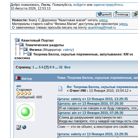
Добро пожаловать,
Гость
. Пожалуйста,
войдите
или
зарегистрируйтесь
.
10 Августа 2026, 12:53:13
Новости:
Книгу С.Доронина "Квантовая магия" читать
здесь
Материалы старого сайта "Физика Магии" доступны для просмотра
здесь
О замеченных глюках просьба писать на почту
quantmag@mail.ru
Квантовый Портал
Тематические разделы
Физика
(Модератор:
valeriy
)
Теорема Белла, скрытые переменные, запутывание: КМ vs
классика
Страниц:
1
...
5
6
[
7
]
8
9
...
32
Все
Тема: Теорема Белла, скрытые переменные, зап
Автор
ain
Re: Теорема Белла, скрытые переменные,
Старожил
«
Ответ #90 :
13 Января 2010, 15:04:12 »
Сообщений: 600
Цитата: valeriy от 13 Января 2010, 13:29:35
Цитата: ain от 13 Января 2010, 07:26:30
Я не говорил и не говорю и не буду говорить, что
Цитата: ain от 13 Января 2010, 07:26:30
Спина до разрушения запутанности нет.
Когда вы говорите, что у каждой частицы есть сп
Спин — это не объект, а некоторое его свойство.
Цитата: valeriy от 13 Января 2010, 13:29:35