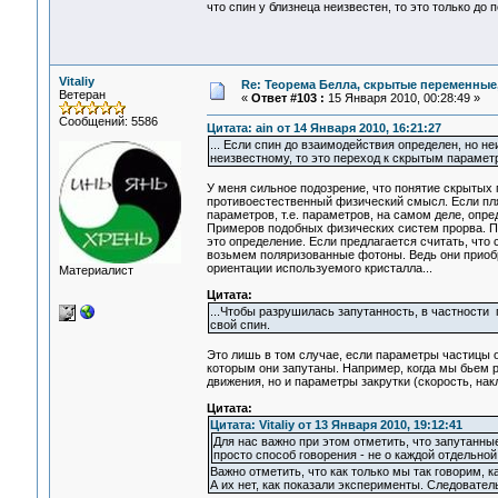
что спин у близнеца неизвестен, то это только до
Vitaliy
Re: Теорема Белла, скрытые переменные,
Ветеран
«
Ответ #103 :
15 Января 2010, 00:28:49 »
Сообщений: 5586
Цитата: ain от 14 Января 2010, 16:21:27
... Если спин до взаимодействия определен, но не
неизвестному, то это переход к скрытым парамет
У меня сильное подозрение, что понятие скрытых п
противоестественный физический смысл. Если пля
параметров, т.е. параметров, на самом деле, опр
Примеров подобных физических систем прорва. По
это определение. Если предлагается считать, что 
возьмем поляризованные фотоны. Ведь они приобр
ориентации используемого кристалла...
Материалист
Цитата:
...Чтобы разрушилась запутанность, в частности 
свой спин.
Это лишь в том случае, если параметры частицы о
которым они запутаны. Например, когда мы бьем р
движения, но и параметры закрутки (скорость, накл
Цитата:
Цитата: Vitaliy от 13 Января 2010, 19:12:41
Для нас важно при этом отметить, что запутанные
просто способ говорения - не о каждой отдельной 
Важно отметить, что как только мы так говорим, 
А их нет, как показали эксперименты. Следовател