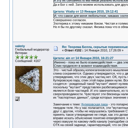
и эту их связанность мы никак реально использов
Да и Бог с ней. Зато можем использовать для друг
Цитата: Vitaliy от 13 Января 2010, 19:12:41
И, что самое для меня любопытное, никаких эзот
Совершенно согласен.
Эзотерика к этому никаким боком. Чистая и голим
Но я бы по другому сказал. Физика пока что в обла
valeriy
Re: Теорема Белла, скрытые переменные,
Глобальный модератор
«
Ответ #102 :
14 Января 2010, 17:26:09 »
Ветеран
Цитата: ain от 14 Января 2010, 16:21:27
Сообщений: 4167
Именно - пока не было взаимодействия — два эле
Спин «родился» в момент взаимодействия.
Это - чистый образец копенгагеновского мышления
спина сохраняется. Однако утверждается, что у дв
утверждению, что этих двух частиц нет. ОК, пусть
Куперовскую пару, спин этой пары равен нулю. Вс
сходятся - рожденный такой "мутант" имеет нулево
поскольку "мутант" представлен разбегающимися в
является бозе-частицей. И это замечательно, из т
сверхпроводимости. Чувствуют эти близнецы наличи
их "паспортных данных", среди которых значение 
Замечание к теме:
Куперовская пара
- это попарн
твердом теле. Но у нас полагается, эти "мутантны
друг с другом, чтобы не нерушались требования С
принять такое утверждение не глядя, как это делае
вправе искать объяснение понятию entanglement.
через вакуум по какому-либо каналу (наподобие 
ОТК на своей заднице, гарантирующий, что он (бл