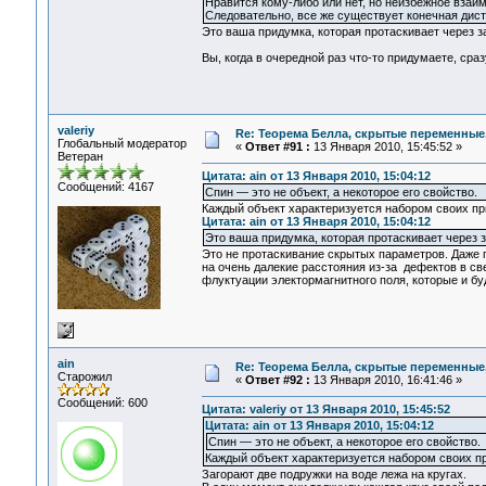
Нравится кому-либо или нет, но неизбежное взаи
Следовательно, все же существует конечная дист
Это ваша придумка, которая протаскивает через 
Вы, когда в очередной раз что-то придумаете, ср
valeriy
Re: Теорема Белла, скрытые переменные,
Глобальный модератор
«
Ответ #91 :
13 Января 2010, 15:45:52 »
Ветеран
Цитата: ain от 13 Января 2010, 15:04:12
Сообщений: 4167
Спин — это не объект, а некоторое его свойство.
Каждый объект характеризуется набором своих при
Цитата: ain от 13 Января 2010, 15:04:12
Это ваша придумка, которая протаскивает через 
Это не протаскивание скрытых параметров. Даже 
на очень далекие расстояния из-за дефектов в св
флуктуации электормагнитного поля, которые и бу
ain
Re: Теорема Белла, скрытые переменные,
Старожил
«
Ответ #92 :
13 Января 2010, 16:41:46 »
Сообщений: 600
Цитата: valeriy от 13 Января 2010, 15:45:52
Цитата: ain от 13 Января 2010, 15:04:12
Спин — это не объект, а некоторое его свойство.
Каждый объект характеризуется набором своих пр
Загорают две подружки на воде лежа на кругах.