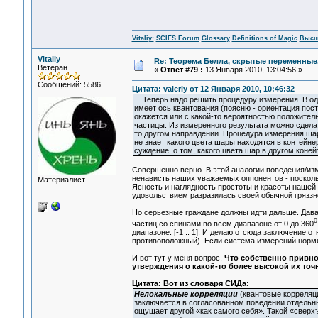
Vitaliy:
SCIES Forum
Glossary
Definitions of Magic
Высш
Vitaliy
Re: Теорема Белла, скрытые переменные,
Ветеран
«
Ответ #79 :
13 Января 2010, 13:04:56 »
Сообщений: 5586
Цитата: valeriy от 12 Января 2010, 10:46:32
... Теперь надо решить процедуру измерения. В о
имеет ось квантования (поясню - ориентация пост
окажется или с какой-то вероятностью положительн
частицы. Из измеренного результата можно сделат
то другом направдении. Процедура измерения шар
не знает какого цвета шары находятся в контейне
суждение о том, какого цвета шар в другом коней
Совершенно верно. В этой аналогии поведения/и
ненависть наших уважаемых оппонентов - посколь
Материалист
Ясность и наглядность простоты и красоты нашей м
удовольствием разразилась своей обычной гряззной
Но серьезные граждане должны идти дальше. Дава
0
частиц со спинами во всем диапазоне от 0 до 360
диапазоне: [-1 .. 1]. И делаю отсюда заключение о
противоположный). Если система измерений нормиро
И вот тут у меня вопрос.
Что собственно привно
утверждения о какой-то более высокой их точ
Цитата: Вот из словаря СИДа:
Нелокальные корреляции
(квантовые корреляц
заключается в согласованном поведении отдельны
ощущает другой «как самого себя». Такой «сверх