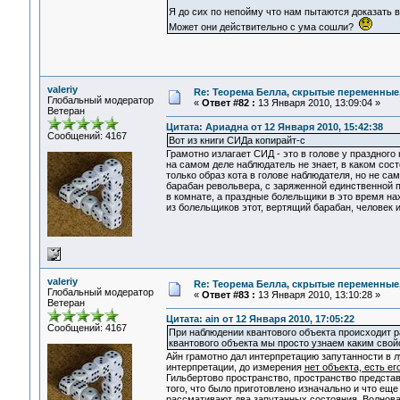
Я до сих по непойму что нам пытаются доказать
Может они действительно с ума сошли?
valeriy
Re: Теорема Белла, скрытые переменные,
Глобальный модератор
«
Ответ #82 :
13 Января 2010, 13:09:04 »
Ветеран
Цитата: Ариадна от 12 Января 2010, 15:42:38
Сообщений: 4167
Вот из книги СИДа копирайт-с
Грамотно излагает СИД - это в голове у праздного 
на самом деле наблюдатель не знает, в каком сост
только образ кота в голове наблюдателя, но не са
барабан револьвера, с заряженной единственной пу
в комнате, а праздные болельщики в это время нахо
из болельщиков этот, вертящий барабан, человек 
valeriy
Re: Теорема Белла, скрытые переменные,
Глобальный модератор
«
Ответ #83 :
13 Января 2010, 13:10:28 »
Ветеран
Цитата: ain от 12 Января 2010, 17:05:22
Сообщений: 4167
При наблюдении квантового объекта происходит 
квантового объекта мы просто узнаем каким свой
Айн грамотно дал интерпретацию запутанности в 
интерпретации, до измерения
нет объекта, есть е
Гильбертово пространство, пространство предста
того, что было приготовлено изначально и что ещ
рассмативают два запутанных состояния. Волнова