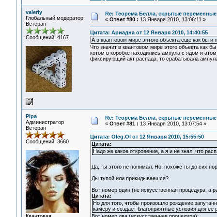
valeriy
Re: Теорема Белла, скрытые переменные,
Глобальный модератор
«
Ответ #80 :
13 Января 2010, 13:06:11 »
Ветеран
Цитата: Ариадна от 12 Января 2010, 14:40:55
Сообщений: 4167
А в квантовом мире энтого объекта еще как бы и н
Что значит в квантовом мире этого объекта как б
котом в коробке находились ампула с ядом и ато
фиксирующий акт распада, то срабатывала ампула 
Pipa
Re: Теорема Белла, скрытые переменные,
Администратор
«
Ответ #81 :
13 Января 2010, 13:07:54 »
Ветеран
Цитата: Oleg.Ol от 12 Января 2010, 15:55:50
Сообщений: 3660
Цитата:
Надо же какое откровение, а я и не знал, что рас
Да, ты этого не понимал. Но, похоже ты до сих по
Ды тупой или прикидываешся?
Вот номер один (не искусственная процедура, а 
Цитата:
Но для того, чтобы произошло рождение запутан
камеру и создает благоприятные условия для ее 
Квантовая
Вот номер два (искусственная процедура):