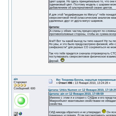
цвет шаров. Но здесь принципиально то, что они 
одинаковый цвет. Поэтому модель с шарами може
добавлением об альтернативной смане цветов.
И для этой "модификации по Мигусу" тебе понад
сверхсветовой тягой (классическим аналогом ква
удаленных друг от друга мигус-шариков.
Цитата:
А спины у обоих частиц прецессируют по сложным
противоположные стороны, чтобы их сумма всегд
Ага!!! Вот ты какой выход ты типо нашел! Не ты пе
Но увы, и это было предусмотрено физикой, ибо 
синфазности" для разных СО сохряняться не мож
Так что тебе придется сначала отпровергнуть СТО
постулировать сверхсветовое физическое взаимо
Дерзай.
ain
Re: Теорема Белла, скрытые переменные,
Старожил
«
Ответ #86 :
13 Января 2010, 13:24:28 »
Сообщений: 600
Цитата: Urbis Numen от 12 Января 2010, 17:18:2
Цитата: ain от 12 Января 2010, 17:08:59
Именно с этим я и спорил с СИДом и его предст
Макрообъект квантовыми свойствами не обладает
свойства.
СИД никогда обратного и не утверждал.
Он ясн
граничных условиях. Если рассматривать человек