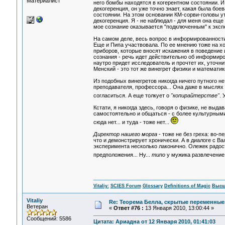
Материалист
него бомбы находятся в когерентном состоянии. И
декогеренция, он уже точно знает, какая была боев
состоянии. На этом основании КМ-сорви-головы ут
декогеренция. Я - не наблюдал - для меня она еще
мое сознание оказывается "подключенным" к экспе
На самом деле, весь вопрос в информированности,
Еще и Пипа участвовала. По ее мнению тоже на х
приборов, которые вносят искажения в поведение 
сознания - речь идет действительно об информиров
наутро придет исследователь и прочтет их, уточнит
Менский - это тот же винегрет физики и математик
Из подобных винегретов никогда ничего путного не
преподавателя, профессора... Она даже в мыслях т
согласиться. А еще толкует о
"копирайтерстве"
. 
Кстати, я никогда здесь, говоря о физике, не выда
самостоятельно и общаться - с более культурными 
сюда нет... и туда - тоже нет...
Директор нашего морга
- тоже не без греха: во-
что и демонстрирует хронически. А в диалоге с В
эксперимента несколько лаконично. Олежек радос
предположения... Ну...
типо
у мужика развлечение т
Vitaliy:
SCIES Forum
Glossary
Definitions of Magic
Высш
Vitaliy
Re: Теорема Белла, скрытые переменные,
Ветеран
«
Ответ #76 :
13 Января 2010, 13:00:44 »
Сообщений: 5586
Цитата: Ариадна от 12 Января 2010, 01:41:03