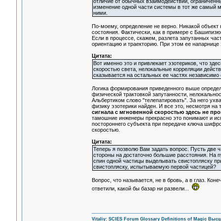
отличие от обычных взаимодействий, ограниченны
изменение одной части системы в тот же самый 
ними.
По-моему, определение не верно. Никакой объект 
состояния. Фактически, как в примере с Башипизюк
Если в процессе, скажем, разлета запутанных част
ориентацию и траекторию. При этом ее напарнице 
Цитата:
Вот именно это и привлекает эзотериков, что зде
скоростью света, нелокальные корреляции действ
сказывается на остальных ее частях независимо 
Логика формирования приведенного выше определ
физической трактовкой запутанности, нелокально
Альбертиком слово "телепатировать". За него ухв
физику эзотерики найден. И все это, несмотря на 
сигнала с мгновенной скоростью здесь не пр
тамошние инженеры прекрасно это понимают и ис
постороннего субъекта при передаче ключа шифро
скоростью.
Цитата:
Теперь я позволю Вам задать вопрос. Пусть две 
стороны на достаточно большие расстояния. На 
спин одной частицы выделывать свистопляску при 
свистопляску, испытываемую первой частицей?
Вопрос, что называется, не в бровь, а в глаз. Кон
ответили, какой бы базар ни развели...
Vitaliy:
SCIES Forum
Glossary
Definitions of Magic
Высш