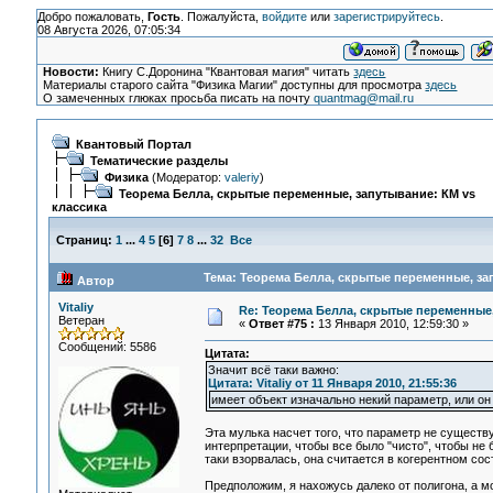
Добро пожаловать,
Гость
. Пожалуйста,
войдите
или
зарегистрируйтесь
.
08 Августа 2026, 07:05:34
Новости:
Книгу С.Доронина "Квантовая магия" читать
здесь
Материалы старого сайта "Физика Магии" доступны для просмотра
здесь
О замеченных глюках просьба писать на почту
quantmag@mail.ru
Квантовый Портал
Тематические разделы
Физика
(Модератор:
valeriy
)
Теорема Белла, скрытые переменные, запутывание: КМ vs
классика
Страниц:
1
...
4
5
[
6
]
7
8
...
32
Все
Тема: Теорема Белла, скрытые переменные, зап
Автор
Vitaliy
Re: Теорема Белла, скрытые переменные,
Ветеран
«
Ответ #75 :
13 Января 2010, 12:59:30 »
Сообщений: 5586
Цитата:
Значит всё таки важно:
Цитата: Vitaliy от 11 Января 2010, 21:55:36
имеет объект изначально некий параметр, или он
Эта мулька насчет того, что параметр не существ
интерпретации, чтобы все было "чисто", чтобы не 
таки взорвалась, она считается в когерентном со
Предположим, я нахожусь далеко от полигона, а м