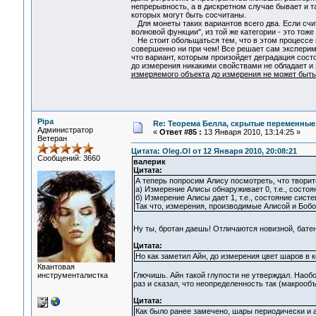
непрерывность, а в дискретном случае бывает и т
которых могут быть сосчитаны.
Для монеты таких вариантов всего два. Если счита
волновой функции", из той же категории - это то
Не стоит обольщаться тем, что в этом процессе 
совершенно ни при чем! Все решает сам экспериме
что вариант, которым произойдет деградация сост
до измерения никакими свойствами не обладает и
измеряемого объекта до измерения не может быть
Pipa
Re: Теорема Белла, скрытые переменные,
Администратор
«
Ответ #85 :
13 Января 2010, 13:14:25 »
Ветеран
Цитата: Oleg.Ol от 12 Января 2010, 20:08:21
Сообщений: 3660
валерик
Цитата:
А теперь попросим Алису посмотреть, что творит
а) Измерение Алисы обнаруживает 0, т.е., состо
б) Измерение Алисы дает 1, т.е., состояние сист
Так что, измерения, производимые Алисой и Бобо
Ну ты, бротан даешь! Отличаются новизной, бат
Цитата:
Но как заметил Айн, до измерения цвет шаров в 
Квантовая
инструменталистка
Глючишь. Айн такой глупости не утверждал. Наобор
раз и сказал, что неопределенность так (макроо
Цитата:
Как было ранее замечено, шары периодически и 