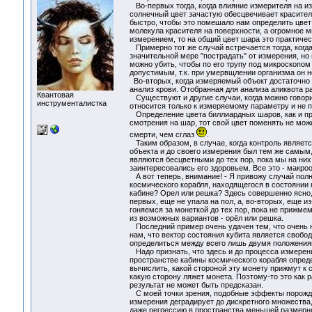
Во-первых тогда, когда влияние измерителя на и
солнечный цвет зачастую обесцвечивает краситель
быстро, чтобы это помешало нам определить цвет 
молекула красителя на поверхности, а огромное м
измерением, то на общий цвет шара это практичес
Примерно тот же случай встречается тогда, когда
значительной мере "пострадать" от измерения, но 
можно убить, чтобы по его трупу под микроскопо
допустимым, т.к. при умервщлении организма он н
Во-вторых, когда измеряемый объект достаточно о
анализ крови. Отобранная для анализа аликвота ра
Квантовая
Существуют и другие случаи, когда можно говори
инструменталистка
относится только к измеряемому параметру и не п
Определение цвета биллиардных шаров, как и при
смотрения на шар, тот свой цвет поменять не може
смерти, чем сглаз
.
Таким образом, в случае, когда контроль являе
объекта и до своего измерения был тем же самым,
являются бесцветными до тех пор, пока мы на них 
заинтересовались его здоровьем. Все это - макро
А вот теперь, внимание! - Я привожу случай по
космического корабля, находящегося в состоянии 
кабине? Орел или решка? Здесь совершенно ясно, ч
первых, еще не упала на пол, а, во-вторых, еще из
гоняемся за монеткой до тех пор, пока не прижмем 
из возможных вариантов - орёл или решка.
Последний пример очень удачен тем, что очень 
нам, что вектор состояния кубита является свобод
определиться между всего лишь двумя положениям
Надо признать, что здесь и до процесса измерен
пространстве кабины космического корабля опреде
вычислить, какой стороной эту монету прижмут к ст
какую сторону ляжет монета. Поэтому-то это как р
результат не может быть предсказан.
С моей точки зрения, подобные эффекты порож
измерения деградирует до дискретного множества
даже регрессию в пространства меньшей размерно