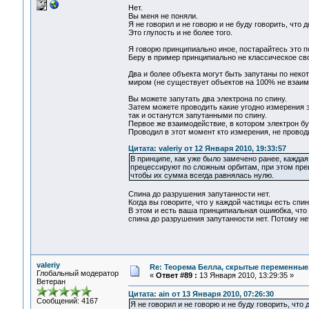
Нет.
Вы меня не поняли.
Я не говорил и не говорю и не буду говорить, что 
Это глупость и не более того.
Я говорю принципиально иное, постарайтесь это п
Беру в пример принципиально не классическое св
Два и более объекта могут быть запутаны по некот
миром (не существует объектов на 100% не взаи
Вы можете запутать два электрона по спину.
Затем можете проводить какие угодно измерения э
так и останутся запутанными по спину.
Первое же взаимодействие, в котором электрон бу
Проводил в этот момент кто измерения, не проводи
Цитата: valeriy от 12 Января 2010, 19:33:57
В принципе, как уже было замечено ранее, каждая
прецессируют по сложным орбитам, при этом прец
чтобы их сумма всегда равнялась нулю.
Спина до разрушения запутанности нет.
Когда вы говорите, что у каждой частицы есть спи
В этом и есть ваша принципиальная ошиюбка, что в
спина до разрушения запутанности нет. Потому н
valeriy
Re: Теорема Белла, скрытые переменные,
Глобальный модератор
«
Ответ #89 :
13 Января 2010, 13:29:35 »
Ветеран
Цитата: ain от 13 Января 2010, 07:26:30
Сообщений: 4167
Я не говорил и не говорю и не буду говорить, что 