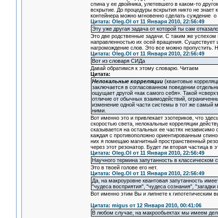
спина у ее двойника, улетевшего в каком-то друг
вскрытие. До процедуры вскрытия никто не знает 
контейнера можно мгновенно сделать суждение о т
Цитата: Oleg.Ol от 11 Января 2010, 22:56:49
Эту уже другая задача от которой ты сам отказалс
Это две родственные задачи. С таким же успехом 
направленностью их осей вращения. Существует ц
нагромождение слов. Это все можно пропустить. Н
Цитата: Oleg.Ol от 11 Января 2010, 22:56:49
Вот из словаря СИДа
Давай обратимся к этому словарю. Читаем
Цитата:
Нелокальные корреляции
(квантовые корреляц
заключается в согласованном поведении отдельны
ощущает другой «как самого себя». Такой «сверх
отличие от обычных взаимодействий, ограниченны
изменение одной части системы в тот же самый 
ними.
Вот именно это и привлекает эзотериков, что зде
скоростью света, нелокальные корреляции действ
сказывается на остальных ее частях независимо о
каждая с противоположно ориентированным спином
них я помещаю магнитный пространственный резон
через этот резонатор. Будет ли вторая частица в
Цитата: Oleg.Ol от 11 Января 2010, 22:56:49
Научного термина запутанность в классическом 
Это в твоей голове его нет.
Цитата: Oleg.Ol от 11 Января 2010, 22:56:49
Да, на макроуровне квантовая запутанность имеет
"чудеса восприятия", "чудеса сознания", "загадки
Вот именно этим Вы и липнете к гипотетическим в
Цитата: migus от 12 Января 2010, 00:41:06
В любом случае, на макрообьектах мы имеем дело