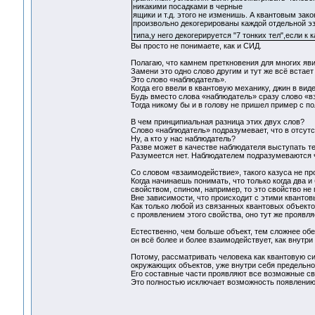
никакими посадками в черные
ящики и т.д. этого не изменишь. А квантовым зак
произвольно декогерированы каждой отдельной эз
типа,у него декогерируется "7 тонких тел",если к 
Вы просто не понимаете, как и СИД.
Полагаю, что камнем преткновения для многих яви
Замени это одно слово другим и тут же всё встает
Это слово «наблюдатель».
Когда его ввели в квантовую механику, джин в ви
Будь вместо слова «наблюдатель» сразу слово «в
Тогда никому бы и в голову не пришел пример с 
В чем принципиальная разница этих двух слов?
Слово «наблюдатель» подразумевает, что в отсут
Ну, а кто у нас наблюдатель?
Разве может в качестве наблюдателя выступать те
Разумеется нет. Наблюдателем подразумеваются 
Со словом «взаимодействие», такого казуса не пр
Когда начинаешь понимать, что только когда два 
свойством, спином, например, то это свойство не 
Вне зависимости, что происходит с этими кванто
Как только любой из связанных квантовых объекто
с проявлением этого свойства, оно тут же проявля
Естественно, чем больше объект, тем сложнее обе
он всё более и более взаимодействует, как внутри
Потому, рассматривать человека как квантовую си
окружающих объектов, уже внутри себя предельно
Его составные части проявляют все возможные сво
Это полностью исключает возможность появлению