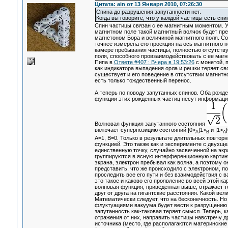
Цитата: ain от 13 Января 2010, 07:26:30
Спина до разрушения запутанности нет.
Когда вы говорите, что у каждой частицы есть сп
Спин частицы связан с ее магнитным моментом. Ус
магнитном поле такой магнитный волчок будет пре
магнетоном Бора и величиной магнитного поля. С
точнее измерена его проекция на ось магнитного п
камере пребывания частицы, полностью отсутствуе
поля, способного провзаимодействовать с ее магн
Пипа в
Ответе #407 : Вчера в 19:53:26
с монетой, 
как индикатора выпадения орла и решки теряет св
существует и его поведение в отсутствии магнитно
есть только тождественный перенос.
А теперь по поводу запутанных спинов. Оба рожде
функции этих рожденных частиц несут информацию
Волновая функция запутанного состояния
включает суперпозицию состояний |0>
|1>
и |1>
A
B
A
А=1, В=0. Только в результате длительных повтор
функцией. Это также как и эксперименте с двухщ
единственную точку, случайно засвеченной на экра
группируются в ясную интерференционную картину
экрана, электрон пребывал как волна, а поэтому о
представить, что же происходило с электроном, по
проследить все его пути и без взаимодействия с 
это такое и каково его проявление во всей этой к
волновая функция, приведенная выше, отражает т
друг от друга на гигантские расстояния. Какой ве
Математически следует, что на бесконечность. Но 
флуктуациями вакуума будет вести к разрущению 
запутанность как-таковая теряет смысл. Теперь, к
отражения от них, направить частицы навстречу д
источника (место, где располагаются матерински