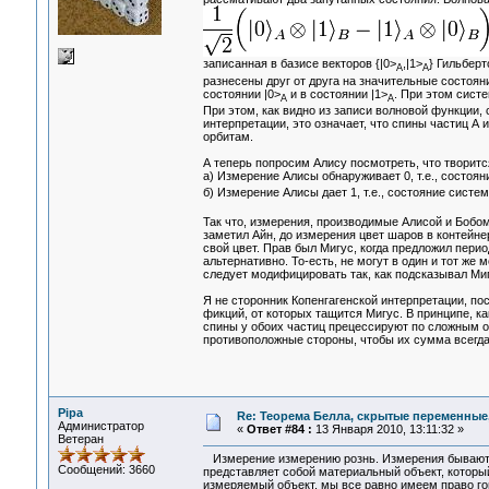
записанная в базисе векторов {|0>
,|1>
} Гильберт
A
A
разнесены друг от друга на значительные состоян
состоянии |0>
и в состоянии |1>
. При этом сист
A
A
При этом, как видно из записи волновой функции,
интерпретации, это означает, что спины частиц А
орбитам.
А теперь попросим Алису посмотреть, что творитс
а) Измерение Алисы обнаруживает 0, т.е., состоян
б) Измерение Алисы дает 1, т.е., состояние систе
Так что, измерения, производимые Алисой и Бобом
заметил Айн, до измерения цвет шаров в контейн
свой цвет. Прав был Мигус, когда предложил пери
альтернативно. То-есть, не могут в один и тот ж
следует модифицировать так, как подсказывал Миг
Я не сторонник Копенгагенской интерпретации, п
фикций, от которых тащится Мигус. В принципе, ка
спины у обоих частиц прецессируют по сложным ор
противоположные стороны, чтобы их сумма всегда
Pipa
Re: Теорема Белла, скрытые переменные,
Администратор
«
Ответ #84 :
13 Января 2010, 13:11:32 »
Ветеран
Измерение измерению рознь. Измерения бываю
Сообщений: 3660
представляет собой материальный объект, которы
измеряемый объект, мы все равно имеем право г