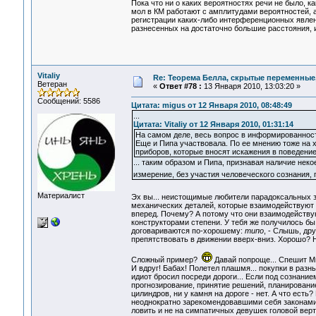
Пока что ни о каких вероятностях речи не было, к
мол в КМ работают с амплитудами вероятностей, а
регистрации каких-либо интерференционных явлени
разнесенных на достаточно большие расстояния, 
Vitaliy
Re: Теорема Белла, скрытые переменные,
Ветеран
«
Ответ #78 :
13 Января 2010, 13:03:20 »
Сообщений: 5586
Цитата: migus от 12 Января 2010, 08:48:49
...
Цитата: Vitaliy от 12 Января 2010, 01:31:14
На самом деле, весь вопрос в информированности
Еще и Пипа участвовала. По ее мнению тоже на 
приборов, которые вносят искажения в поведени
... таким образом и Пипа, признавая наличие неко
измерение, без участия человеческого сознания,
Материалист
Эх вы... неистощимые любители парадоксальных 
механических деталей, которые взаимодействуют д
вперед. Почему? А потому что они взаимодействую
конструкторами степени. У тебя же получилось бы
договариваются по-хорошему:
типо
, - Слышь, дру
препятствовать в движении вверх-вниз. Хорошо? Н
Сложный пример?
Давай попроще... Спешит Миш
И вдруг! Бабах! Полетел плашмя... покупки в раз
идиот бросил посреди дороги... Если под сознани
прогнозирование, принятие решений, планирование,
цилиндров, ни у камня на дороге - нет. А что ес
неоднократно зарекомендовавшими себя законами 
ловить и не на симпатичных девушек головой верт