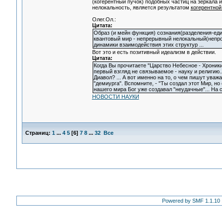
(когерентный пучок) подобных частиц на зеркала 
нелокальность, является результатом
когерентной
Олег.Ол.:
Цитата:
Образ (и мейн функция) сознания(разделения-еди
квантовый мир - непрерывный нелокальный(непрот
динамики взаимодействия этих структур ...
Вот это и есть позитивный идеализм в действии.
Цитата:
Когда Вы прочитаете "Царство Небесное - Хроники
первый взгляд не связываемое - науку и религию.
Диавол? ... А вот именно на то, о чем пишут ув
"демиурга". Вспомните, - "Ты создал этот Мир, н
нашего мира Бог уже создавал "неудачные"... На 
НОВОСТИ НАУКИ
Страниц:
1
...
4
5
[
6
]
7
8
...
32
Все
Powered by SMF 1.1.10