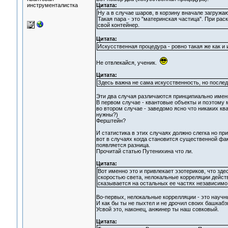
инструменталистка
Цитата:
Ну а в случае шаров, в корзину вначале загруж
Такая пара - это "материнская частица". При ра
свой контейнер.
Цитата:
Искусственная процедура - ровно такая же как и
Не отвлекайся, ученик.
Цитата:
Здесь важна не сама искусственность, но послед
Эти два случая различаются принципиально имен
В первом случае - квантовые объекты и поэтому 
во втором случае - заведомо ясно что никаких кв
нужны?)
Ферштейн?
И статистика в этих случаях должно слегка но пр
вот в случаях когда становится существенной фак
появляется разница.
Прочитай статью Путенихина что ли.
Цитата:
Вот именно это и привлекает эзотериков, что зд
скоростью света, нелокальные корреляции дейст
сказывается на остальных ее частях независимо
Во-первых, нелокальные коррелляции - это научн
И как бы ты не пыхтел и не дрочил своих башкабзю
Усвой это, наконец, анжинер ты наш совковый.
Цитата: