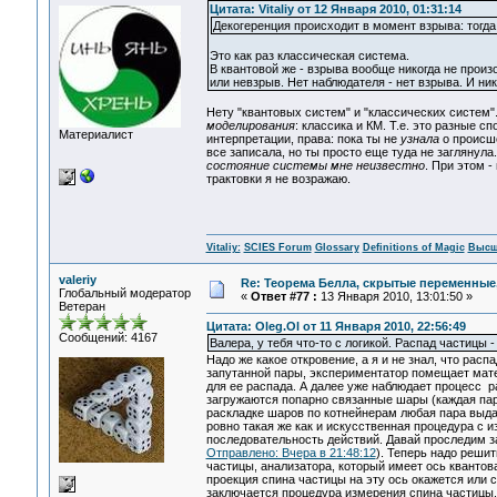
Цитата: Vitaliy от 12 Января 2010, 01:31:14
Декогеренция происходит в момент взрыва: тогда
Это как раз классическая система.
В квантовой же - взрыва вообще никогда не произо
или невзрыв. Нет наблюдателя - нет взрыва. И ни
Нету "квантовых систем" и "классических систем"
моделирования
: классика и КМ. Т.е. это разные с
Материалист
интерпретации, права: пока ты не
узнала
о происше
все записала, но ты просто еще туда не заглянула
состояние системы мне неизвестно
. При этом 
трактовки я не возражаю.
Vitaliy:
SCIES Forum
Glossary
Definitions of Magic
Высш
valeriy
Re: Теорема Белла, скрытые переменные,
Глобальный модератор
«
Ответ #77 :
13 Января 2010, 13:01:50 »
Ветеран
Цитата: Oleg.Ol от 11 Января 2010, 22:56:49
Сообщений: 4167
Валера, у тебя что-то с логикой. Распад частицы 
Надо же какое откровение, а я и не знал, что рас
запутанной пары, экспериментатор помещает мате
для ее распада. А далее уже наблюдает процесс ра
загружаются попарно связанные шары (каждая пара
раскладке шаров по котнейнерам любая пара выда
ровно такая же как и искусственная процедура с 
последовательность действий. Давай проследим за
Отправлено: Вчера в 21:48:12
). Теперь надо реши
частицы, анализатора, который имеет ось квантова
проекция спина частицы на эту ось окажется или с 
заключается процедура измерения спина частицы.