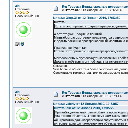
ain
Re: Теорема Белла, скрытые переменные,
Старожил
«
Ответ #87 :
13 Января 2010, 13:26:20 »
Сообщений: 600
Цитата: Oleg.Ol от 12 Января 2010, 17:53:50
Цитата:
Кстати, этот пример с шарами прекрасно демонст
А вот это уже - подмена понятий:
Маштабом рассмотрения подменяются сущностно
И здесть важен не пространсвенный масштаб, а 
Правильнее будет так:
Кстати, этот пример с шарами прекрасно демонст
Макрообъекты могут обладать квантовыми свойств
Даже мегаобъекты могут обладать квантовыми св
Согласен.
Чем больше объект, тем более экзотические долж
Сверхнизкие температуры или сверхвысокие давл
ain
Re: Теорема Белла, скрытые переменные,
Старожил
«
Ответ #88 :
13 Января 2010, 13:27:41 »
Сообщений: 600
Цитата: valeriy от 12 Января 2010, 19:33:57
Цитата: ain от 12 Января 2010, 17:05:22
При наблюдении квантового объекта происходит 
квантового объекта мы просто узнаем каким свой
Айн грамотно дал интерпретацию запутанности в
интерпретации, до измерения
нет объекта, есть е