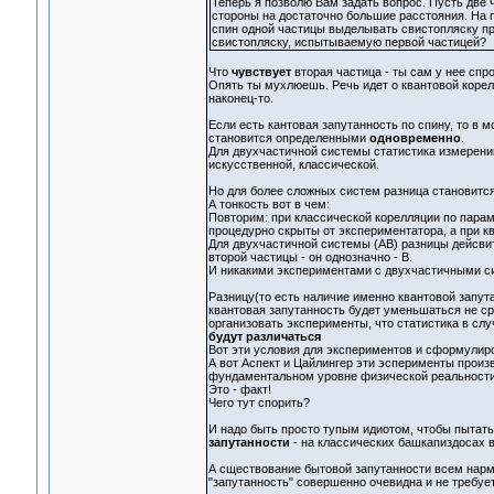
Теперь я позволю Вам задать вопрос. Пусть две 
стороны на достаточно большие расстояния. На 
спин одной частицы выделывать свистопляску при
свистопляску, испытываемую первой частицей?
Что
чувствует
вторая частица - ты сам у нее спро
Опять ты мухлюешь. Речь идет о квантовой корел
наконец-то.
Если есть кантовая запутанность по спину, то в 
становится определенными
одновременно
.
Для двухчастичной системы статистика измерений 
искусственной, классической.
Но для более сложных систем разница становитс
А тонкость вот в чем:
Повторим: при классической корелляции по парам
процедурно скрыты от экспериментатора, а при к
Для двухчастичной системы (AB) разницы дейсвите
второй частицы - он однозначно - B.
И никакими экспериментами с двухчастичными си
Разницу(то есть наличие именно квантовой запу
квантовая запутанность будет уменьшаться не ср
организовать эксперименты, что статистика в слу
будут различаться
Вот эти условия для экспериментов и сформулир
А вот Аспект и Цайлингер эти эсперименты произ
фундаментальном уровне физической реальност
Это - факт!
Чего тут спорить?
И надо быть просто тупым идиотом, чтобы пытать
запутанности
- на классических башкапиздосах в
А сществование бытовой запутанности всем нарм
"запутанность" совершенно очевидна и не требует