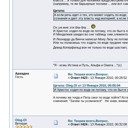
класса ... и только для человека предусмотрена
(например, те же барьерные техники ... или вот са
Цитата:
А если речь идет о тех, кто может ходить по воде
сознания и дает эту власть над материей, а если т
Ох уж мне эти бла-бла ...
И.Христос ходил по воде не потому, что он был в 
И Менделеев увидел во сне таблицу хим.элементов 
И Леонардо да Винчи написал Мону Лизу не потому
Или ты полагаешь что ходить по воде труднее чем
Девид Коперфильд вон не только по воде шастает,
"Я - есмь Истина и Путь, Альфа и Омега ..."(с)
Ариадна
Re: Теория всего.Вопрос.
Гость
«
Ответ #423 :
13 Января 2010, 00:28:52 
Цитата: Oleg.Ol от 13 Января 2010, 00:05:04
И.Христос ходил по воде не потому, что он был в 
А почему же тогда и Петр смог по воде пойти? Кста
сомнения: "Зачем ты усомнился". Не знаю, вникал 
Oleg.Ol
Re: Теория всего.Вопрос.
Ветеран
«
Ответ #424 :
13 Января 2010, 00:32:08 