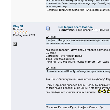
поспешила в комнату Шри Ауробиндо помочь закры
комнаты не было ни одной капли дождя. Покой, ц
проникнуть туда.
(Сатпрем. Шри Ауробиндо или Путешествие созна
Oleg.Ol
Re: Теория всего.Вопрос.
Ветеран
«
Ответ #426 :
13 Января 2010, 00:51:31 
Сообщений: 2769
Цитата:
Не факт. Иисус в этом эпизоде ничего про связь с
горчичным зерном.
Как это не говорит? Исус прямо говорит о потере 
Смотри:
Сомнение - это потеря Веры.
Вера - это база религии.
Религия - это бувально: "связь с Богом" (согласно
Цитата:
А воть еще про Шри Ауробинду интересный эпизо
Ага. Ты из "понедельник начинается в субботу" Ст
Пойми, Ариадна простую вешь ... если бы всякие 
то мир был бы совершенно иным, чем тот в которо
самого буйного из помешаных в палате.
"Я - есмь Истина и Путь, Альфа и Омега ..."(с)