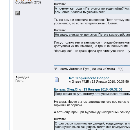
Сообщений: 2769
Цитата:
А почему же тогда и Петр смог по воде пойти? Кст
сомнения: "Зачем ты усомнился".
Ты же сама и ответила на вопрос: Перт потому смо
усомнился, то есть потерял связь с Богом.
Цитата:
Не знаю, вникал ли при этом Петр в какие-либо ал
Иисус только тем и занимался что вдалбливал нов
доступном их пониманию, на грани их понимания .
"барьерное" - на грани фола для этих учеников ..
"Я - есмь Истина и Путь, Альфа и Омега ..."(с)
Ариадна
Re: Теория всего.Вопрос.
Гость
«
Ответ #425 :
13 Января 2010, 00:38:59 
Цитата: Oleg.Ol от 13 Января 2010, 00:32:08
Петр начал тонуть потому, что усомнился, то есть
Не факт. Иисус в этом эпизоде ничего про связь с 
горчичным зерном.
А воть еще про Шри Ауробинду интересный эпизод
Цитата:
Стоял сезон тропических дождей, когда дожди, а
окна нужно было защищать толстыми бамбуковыми