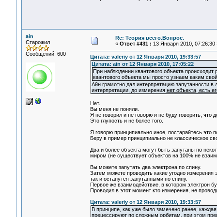
ain
Re: Теория всего.Вопрос.
Старожил
«
Ответ #431 :
13 Января 2010, 07:26:30 
Сообщений: 600
Цитата: valeriy от 12 Января 2010, 19:33:57
Цитата: ain от 12 Января 2010, 17:05:22
При наблюдении квантового объекта происходит 
квантового объекта мы просто узнаем каким свой
Айн грамотно дал интерпретацию запутанности в
интерпретации, до измерения
нет объекта, есть е
Нет.
Вы меня не поняли.
Я не говорил и не говорю и не буду говорить, что 
Это глупость и не более того.
Я говорю принципиально иное, постарайтесь это п
Беру в пример принципиально не классическое св
Два и более объекта могут быть запутаны по некот
миром (не существует объектов на 100% не взаи
Вы можете запутать два электрона по спину.
Затем можете проводить какие угодно измерения э
так и останутся запутанными по спину.
Первое же взаимодействие, в котором электрон бу
Проводил в этот момент кто измерения, не проводи
Цитата: valeriy от 12 Января 2010, 19:33:57
В принципе, как уже было замечено ранее, каждая
прецессируют по сложным орбитам, при этом прец