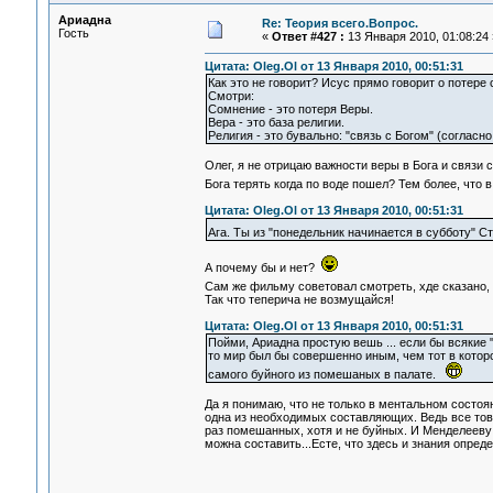
Ариадна
Re: Теория всего.Вопрос.
Гость
«
Ответ #427 :
13 Января 2010, 01:08:24 
Цитата: Oleg.Ol от 13 Января 2010, 00:51:31
Как это не говорит? Исус прямо говорит о потере
Смотри:
Сомнение - это потеря Веры.
Вера - это база религии.
Религия - это бувально: "связь с Богом" (согласн
Олег, я не отрицаю важности веры в Бога и связи с
Бога терять когда по воде пошел? Тем более, что 
Цитата: Oleg.Ol от 13 Января 2010, 00:51:31
Ага. Ты из "понедельник начинается в субботу" С
А почему бы и нет?
Сам же фильму советовал смотреть, хде сказано,
Так что теперича не возмущайся!
Цитата: Oleg.Ol от 13 Января 2010, 00:51:31
Пойми, Ариадна простую вешь ... если бы всякие
то мир был бы совершенно иным, чем тот в котор
самого буйного из помешаных в палате.
Да я понимаю, что не только в ментальном состоян
одна из необходимых составляющих. Ведь все това
раз помешанных, хотя и не буйных. И Менделееву 
можна составить...Есте, что здесь и знания опред