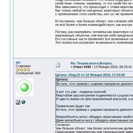
свойством, спином, например, то это свойство не 
Вне зависимости, что происходит с этими кванто
Как только любой из связанных квантовых объекто
с проявлением этого свойства, оно тут же проявля
Естественно, чем больше объект, тем сложнее обе
он всё более и более взаимодействует, как внутри
Потому, рассматривать человека как квантовую си
окружающих объектов, уже внутри себя предельно
Его составные части проявляют все возможные сво
Это полностью исключает возможность появлению
ain
Re: Теория всего.Вопрос.
Старожил
«
Ответ #430 :
13 Января 2010, 06:19:42 
Сообщений: 600
Цитата: Oleg.Ol от 12 Января 2010, 17:53:50
Цитата:
Кстати, этот пример с шарами прекрасно демонст
А вот это уже - подмена понятий:
Маштабом рассмотрения подменяются сущностно
И здесть важен не пространсвенный масштаб, а 
Правильнее будет так:
Кстати, этот пример с шарами прекрасно демонст
Макрообъекты могут обладать квантовыми свойств
Даже мегаобъекты могут обладать квантовыми св
Согласен.
Чем больше объект, тем более экзотические долж
Сверхнизкие температуры или сверхвысокие давл