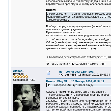
классический компонент и потому поддающийся 
параметрам и прочему внешнему обследованию и
Цитата:
а если окажется, что спин - это некая мера объек
мощности/количества вихря, образующего этот объ
самого объекта...
Вообще говоря, это недоразумение (есть объект -
описания в одном суждении.
Правильнее, наверное, так:
в классическом физически определенном мире объе
этот объект есть ... типа: "всегда был, есть и буде
Образ (и мейн функция) сознания(разделения-един
квантовый мир -
непрерывный
нелокальный(непро
динамики взаимодействия этих структур ...
«
Последнее редактирование: 13 Января 2010, 10:
"Я - есмь Истина и Путь, Альфа и Омега ..."(с)
Любовь
Re: Теория всего.Вопрос.
Ветеран
«
Ответ #434 :
13 Января 2010, 10:41:34 
Сообщений: 7250
Цитата: Oleg.Ol от 13 Января 2010, 09:54:11
Не ... наверное, Айн тут имеет ввиду
Олежа, с твоим пониманием ain`а я не спорю...
я хотела показать, что набор принятых им в собс
встраивании баз данных...
забавно, что они не замечают их внутренних прити
работают с тем шматком, который им удобен при к
вроде как сделали при работе с предыдущим, отсю
т.е. при копирайтном познании не возникает внутр