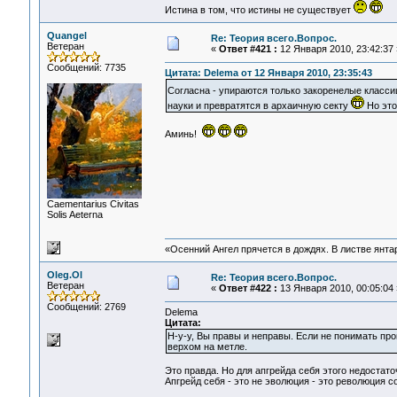
Истина в том, что истины не существует
Quangel
Re: Теория всего.Вопрос.
Ветеран
«
Ответ #421 :
12 Января 2010, 23:42:37 
Сообщений: 7735
Цитата: Delema от 12 Января 2010, 23:35:43
Согласна - упираются только закоренелые класси
науки и превратятся в архаичную секту
Но это
Аминь!
Сaementarius Civitas
Solis Aeterna
«Осенний Ангел прячется в дождях. В листве янтарн
Oleg.Ol
Re: Теория всего.Вопрос.
Ветеран
«
Ответ #422 :
13 Января 2010, 00:05:04 
Сообщений: 2769
Delema
Цитата:
Н-у-у, Вы правы и неправы. Если не понимать проц
верхом на метле.
Это правда. Но для апгрейда себя этого недостато
Апгрейд себя - это не эволюция - это революция 