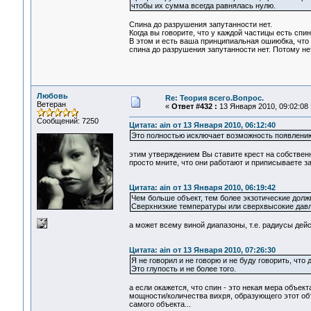
чтобы их сумма всегда равнялась нулю.
Спина до разрушения запутанности нет.
Когда вы говорите, что у каждой частицы есть спи
В этом и есть ваша принципиальная ошиюбка, что в
спина до разрушения запутанности нет. Потому н
Любовь
Re: Теория всего.Вопрос.
Ветеран
«
Ответ #432 :
13 Января 2010, 09:02:08 
Сообщений: 7250
Цитата: ain от 13 Января 2010, 06:12:40
Это полностью исключает возможность появлени
этим утверждением Вы ставите крест на собственн
просто мните, что они работают и приписываете з
Цитата: ain от 13 Января 2010, 06:19:42
Чем больше объект, тем более экзотические долж
Сверхнизкие температуры или сверхвысокие давл
а может всему виной диапазоны, т.е. радиусы дей
Цитата: ain от 13 Января 2010, 07:26:30
Я не говорил и не говорю и не буду говорить, что 
Это глупость и не более того.
а если окажется, что спин - это некая мера объект
мощности/количества вихря, образующего этот объе
самого объекта...