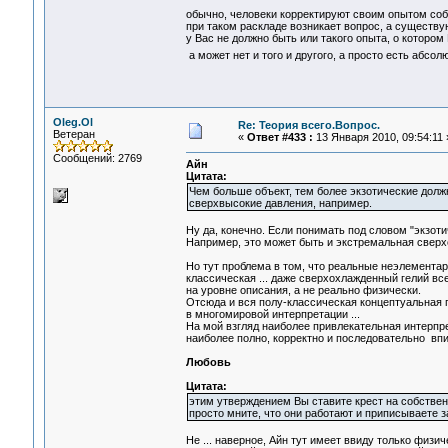
обычно, человеки корректируют своим опытом собст
при таком раскладе возникает вопрос, а существу
у Вас не должно быть или такого опыта, о котором 
а может нет и того и другого, а просто есть абсо
Oleg.Ol
Re: Теория всего.Вопрос.
Ветеран
«
Ответ #433 :
13 Января 2010, 09:54:11 
Сообщений: 2769
Айн
Цитата:
Чем больше объект, тем более экзотические долж
сверхвысокие давления, например.
Ну да, конечно. Если понимать под словом "экзот
Например, это может быть и экстремальная сверхс
Но тут проблема в том, что реальные неэлементар
классическая ... даже сверхохлажденный гелий все
на уровне описания, а не реально физически.
Отсюда и вся полу-классическая концептуальная пу
в многомировой интерпретации ...
На мой взгляд наиболее привлекательная интерпре
наиболее полно, корректно и последовательно вп
Любовь
Цитата:
этим утверждением Вы ставите крест на собствен
просто мните, что они работают и приписываете 
Не ... наверное, Айн тут имеет ввиду только физи