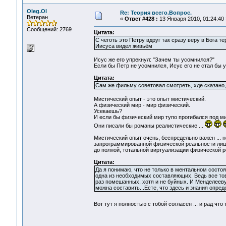
Oleg.Ol
Re: Теория всего.Вопрос.
Ветеран
«
Ответ #428 :
13 Января 2010, 01:24:40 
Сообщений: 2769
Цитата:
С чеготь это Петру вдруг так сразу веру в Бога те
Иисуса видел живьём
Исус же его упрекнул: "Зачем ты усомнился?"
Если бы Петр не усомнился, Исус его не стал бы уп
Цитата:
Сам же фильму советовал смотреть, хде сказано,
Мистический опыт - это опыт мистический.
А физический мир - мир физический.
Усекаешь?
И если бы физический мир тупо прогибался под м
Они писали бы романы реалистические ...
Мистический опыт очень, беспредельно важен ... но
запрограммированной физической реальности лиши
до полной, тотальной виртуализации физической 
Цитата:
Да я понимаю, что не только в ментальном состоя
одна из необходимых составляющих. Ведь все тов
раз помешанных, хотя и не буйных. И Менделееву 
можна составить...Есте, что здесь и знания опре
Вот тут я полностью с тобой согласен ... и рад что