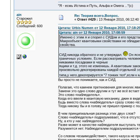
"Я - есмь Истина и Путь, Альфа и Омега ..."(с)
ain
Re: Теория всего.Вопрос.
Старожил
«
Ответ #429 :
13 Января 2010, 06:12:40 
Сообщений: 600
Цитата: Urbis Numen от 12 Января 2010, 17:18:2
Цитата: ain от 12 Января 2010, 17:08:59
Именно с этим я и спорил с СИДом и его предст
Макрообъект квантовыми свойствами не обладает
свойства.
СИД никогда обратного и не утверждал.
Он ясн
граничных условиях. Если рассматривать человек
никакими посадками в черные
ящики и т.д. этого не изменишь. А квантовым зак
произвольно декогерированы каждой отдельной эз
типа,у него декогерируется "7 тонких тел",если к 
Вы просто не понимаете, как и СИД.
Полагаю, что камнем преткновения для многих яви
Замени это одно слово другим и тут же всё встает
Это слово «наблюдатель».
Когда его ввели в квантовую механику, джин в ви
Будь вместо слова «наблюдатель» сразу слово «в
Тогда никому бы и в голову не пришел пример с 
В чем принципиальная разница этих двух слов?
Слово «наблюдатель» подразумевает, что в отсут
Ну, а кто у нас наблюдатель?
Разве может в качестве наблюдателя выступать те
Разумеется нет. Наблюдателем подразумеваются 
Со словом «взаимодействие», такого казуса не пр
Когда начинаешь понимать, что только когда два 