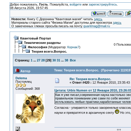
Добро пожаловать,
Гость
. Пожалуйста,
войдите
или
зарегистрируйтесь
.
08 Августа 2026, 19:57:45
Новости:
Книгу С.Доронина "Квантовая магия" читать
здесь
Материалы старого сайта "Физика Магии" доступны для просмотра
здесь
О замеченных глюках просьба писать на почту
quantmag@mail.ru
Квантовый Портал
Тематические разделы
0 Пользоват
Философия
(Модератор:
Корнак7
)
Теория всего.Вопрос.
Страниц:
1
...
27
28
[
29
]
30
31
...
38
Все
Тема: Теория всего.Вопрос. (Прочитано 1119197
Автор
Delema
Re: Теория всего.Вопрос.
Постоялец
«
Ответ #420 :
12 Января 2010, 23:35:43 
Сообщений: 368
Цитата: Urbis Numen от 12 Января 2010, 23:26:0
Как я уже писал,современная наука настолько эв
правильном понимании уже сами по себе меняют 
испльзовать любые практики,наработанные челов
Согласна - упираются только закоренелые класси
науки и превратятся в архаичную секту
Но это,