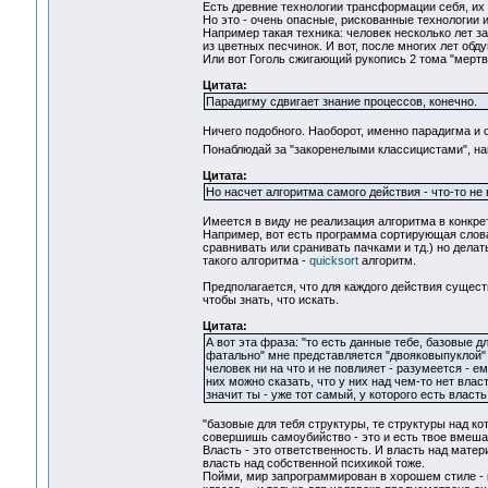
Есть древние технологии трансформации себя, их 
Но это - очень опасные, рискованные технологии и
Например такая техника: человек несколько лет 
из цветных песчинок. И вот, после многих лет обду
Или вот Гоголь сжигающий рукопись 2 тома "мертвы
Цитата:
Парадигму сдвигает знание процессов, конечно.
Ничего подобного. Наоборот, именно парадигма и о
Понаблюдай за "закоренелыми классицистами", н
Цитата:
Но насчет алгоритма самого действия - что-то не 
Имеется в виду не реализация алгоритма в конкре
Например, вот есть программа сортирующая слова 
сравнивать или сранивать пачками и тд.) но делат
такого алгоритма -
quicksort
алгоритм.
Предполагается, что для каждого действия существ
чтобы знать, что искать.
Цитата:
А вот эта фраза: "то есть данные тебе, базовые д
фатально" мне представляется "двояковыпуклой" 
человек ни на что и не повлияет - разумеется - е
них можно сказать, что у них над чем-то нет влас
значит ты - уже тот самый, у которого есть власт
"базовые для тебя структуры, те структуры над ко
совершишь самоубийство - это и есть твое вмеша
Власть - это ответственность. И власть над матери
власть над собственной психикой тоже.
Пойми, мир запрограммирован в хорошем стиле - 