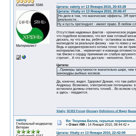
Сообщений: 5586
Цитата: valeriy от 13 Января 2010, 20:43:28
Цитата: Vitaliy от 13 Января 2010, 20:06:47
Но дело в том, что магические эффекты, ЭЯ прет
реальности...
Ну и пусть претендуют - имеют право. В любом с
Отсутствие надежных фактов - хроническое родим
что подобное возможно, что вот вам готовый меха
дескать, ну что же вы, ребята - остановка за вами..
матмодели за реальную физику - как-то ловко у них
Материалист
Ведь и шредингеровского котика точно так же прив
материалистов... нервничает и команда оптимистов 
так близко к сердцу принимаю их слабую аргумент
строчит... А что ее так достало - непонятно. Хотя...
Цитата:
...Примеры запутанности значительно шире, чем 
кинокадры рыбных косяков.
Да, конечно, видел. Здорово! Думаю, что там работ
Андрюшу. Возможно, электрические потенциалы: в в
ихтиологи должны ответить точней... Во всяком сл
а здесь - пердается.
Vitaliy:
SCIES Forum
Glossary
Definitions of Magic
Высш
valeriy
Re: Теорема Белла, скрытые переменные,
Глобальный модератор
«
Ответ #99 :
14 Января 2010, 08:44:42 »
Ветеран
Цитата: Vitaliy от 13 Января 2010, 22:42:09
Сообщений: 4167