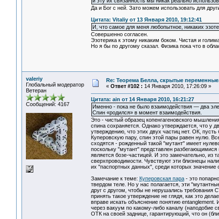
и эту их связанность мы никак реально использов
Да и Бог с ней. Зато можем использовать для друг
Цитата: Vitaliy от 13 Января 2010, 19:12:41
И, что самое для меня любопытное, никаких эзот
Совершенно согласен.
Эзотерика к этому никаким боком. Чистая и голим
Но я бы по другому сказал. Физика пока что в обла
valeriy
Re: Теорема Белла, скрытые переменные,
Глобальный модератор
«
Ответ #102 :
14 Января 2010, 17:26:09 »
Ветеран
Цитата: ain от 14 Января 2010, 16:21:27
Сообщений: 4167
Именно - пока не было взаимодействия — два эле
Спин «родился» в момент взаимодействия.
Это - чистый образец копенгагеновского мышления
спина сохраняется. Однако утверждается, что у дв
утверждению, что этих двух частиц нет. ОК, пусть
Куперовскую пару, спин этой пары равен нулю. Вс
сходятся - рожденный такой "мутант" имеет нулево
поскольку "мутант" представлен разбегающимися в
является бозе-частицей. И это замечательно, из т
сверхпроводимости. Чувствуют эти близнецы наличи
их "паспортных данных", среди которых значение 
Замечание к теме:
Куперовская пара
- это попарн
твердом теле. Но у нас полагается, эти "мутантны
друг с другом, чтобы не нерушались требования С
принять такое утверждение не глядя, как это делае
вправе искать объяснение понятию entanglement.
через вакуум по какому-либо каналу (наподобие 
ОТК на своей заднице, гарантирующий, что он (бл