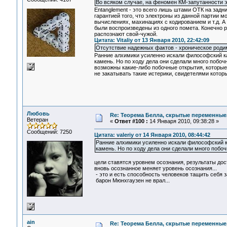
Во всяком случае, на феномен КМ-запутанности эт
Entanglement - это всего лишь штами ОТК на задн
гарантией того, что электроны из данной партии
вычислениях, махинациях с кодированием и т.д. А 
были воспроизведены из одного помета. Конечно 
распознают свой-чужой.
Цитата: Vitaliy от 13 Января 2010, 22:42:09
Отсутствие надежных фактов - хроническое родим
Ранние алхимики усиленно искали философский ка
камень. Но по ходу дела они сделали много побочн
возможны какие-либо побочные открытия, которые 
не закатывать такие истерики, свидетелями кото
Любовь
Re: Теорема Белла, скрытые переменные,
Ветеран
«
Ответ #100 :
14 Января 2010, 09:38:28 »
Сообщений: 7250
Цитата: valeriy от 14 Января 2010, 08:44:42
Ранние алхимики усиленно искали философский ка
камень. Но по ходу дела они сделали много побоч
цели ставятся уровнем осознания, результаты до
вновь осознанное меняет уровень осознания...
- это и есть способность человеков тащить себя за
барон Мюнхгаузен не врал...
ain
Re: Теорема Белла, скрытые переменные,