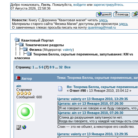
Добро пожаловать,
Гость
. Пожалуйста,
войдите
или
зарегистрируйтесь
.
07 Августа 2026, 22:58:36
Новости:
Книгу С.Доронина "Квантовая магия" читать
здесь
Материалы старого сайта "Физика Магии" доступны для просмотра
здесь
О замеченных глюках просьба писать на почту
quantmag@mail.ru
Квантовый Портал
Тематические разделы
Физика
(Модератор:
valeriy
)
Теорема Белла, скрытые переменные, запутывание: КМ vs
классика
Страниц:
1
...
5
6
[
7
]
8
9
...
32
Все
Тема: Теорема Белла, скрытые переменные, зап
Автор
ain
Re: Теорема Белла, скрытые переменные,
Старожил
«
Ответ #90 :
13 Января 2010, 15:04:12 »
Сообщений: 600
Цитата: valeriy от 13 Января 2010, 13:29:35
Цитата: ain от 13 Января 2010, 07:26:30
Я не говорил и не говорю и не буду говорить, что
Цитата: ain от 13 Января 2010, 07:26:30
Спина до разрушения запутанности нет.
Когда вы говорите, что у каждой частицы есть сп
Спин — это не объект, а некоторое его свойство.
Цитата: valeriy от 13 Января 2010, 13:29:35