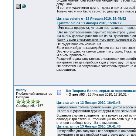
В один момент они толкнули каждая круг своей по
девушкой.
И вот они удаляются друг от друга и при этом ещё
Только что у них было свойство два круга в покое
Цитата: valeriy от 13 Января 2010, 15:45:52
Цитата: ain от 13 Января 2010, 15:04:12
Это ваша придумка, которая протаскивает через
Это не протаскивание скрытых параметров. Даже
на очень далекие расстояния из-за дефектов в с
флуктуации электормагнитного поля, которые и б
Не будут вносить искажения.
Если произойдет взаимодействие связанного электр
Это что-угодно, на самом деле что угодно. Пока т
И в чем проблема?
Разделяйте два запутанных электрона и сохраняйт
аккуратно эти два прибора куда угодно друг от друг
Не обязательно запутанные электроны пускать в о
разрушится.
valeriy
Re: Теорема Белла, скрытые переменные,
Глобальный модератор
«
Ответ #93 :
13 Января 2010, 17:20:31 »
Ветеран
Цитата: ain от 13 Января 2010, 16:41:46
Сообщений: 4167
направление толчка прошло мимо центра массы ка
И вот они удаляются друг от друга и при этом ещ
В данном случае вращение тела вокруг своей оси -
свободы: три степени - трансляции по осям х,у, z
степени свободы могут быть вырожены.
Цитата: ain от 13 Января 2010, 16:41:46
Разделяйте два запутанных электрона и сохраняй
аккуратно эти два прибора куда угодно друг от дру