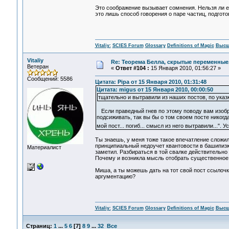
Это соображение вызывает сомнения. Нельзя ли е
это лишь способ говорения о паре частиц, подго
Vitaliy:
SCIES Forum
Glossary
Definitions of Magic
Высш
Vitaliy
Re: Теорема Белла, скрытые переменные,
Ветеран
«
Ответ #104 :
15 Января 2010, 01:56:27 »
Сообщений: 5586
Цитата: Pipa от 15 Января 2010, 01:31:48
Цитата: migus от 15 Января 2010, 00:00:50
тщательно и вытравили из наших постов, по ука
Если праведный гнев по этому поводу вам изобра
подсиживать, так вы бы о том своем посте никогда 
мой пост... погиб... смысл из него вытравили..."
Ты знаешь, у меня тоже такое впечатление сложил
принципиальный недоучет квантовоcти в башипизю
Материалист
заметил. Разбираться в той свалке действительно 
Почему и возникла мысль отобрать существенное
Миша, а ты можешь дать на тот свой пост ссылоч
аргументацию?
Vitaliy:
SCIES Forum
Glossary
Definitions of Magic
Высш
Страниц:
1
...
5
6
[
7
]
8
9
...
32
Все