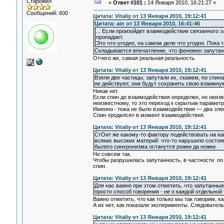
Старожил
«
Ответ #101 :
14 Января 2010, 16:21:27 »
Сообщений: 600
Цитата: Vitaliy от 13 Января 2010, 19:12:41
Цитата: ain от 13 Января 2010, 16:41:46
... Если произойдет взаимодействие связанного э
пропадает.
Это что-угодно, на самом деле что угодно. Пока 
Складывается впечатление, что феномен запутанн
Отчего же, самая реальная реальность.
Цитата: Vitaliy от 13 Января 2010, 19:12:41
Взяли две частицы, запутали их, скажем, по спин
не действуют, они будут сохранять свою взаимну
Никак нет.
Если спин до взаимодействия определен, но неизве
неизвестному, то это переход к скрытым параметр
Именно - пока не было взаимодействия — два элек
Спин «родился» в момент взаимодействия.
Цитата: Vitaliy от 13 Января 2010, 19:12:41
СтОит же какому-то фактору подействовать на каку
всяких высоких материй: что-то нарушило состояни
былого синхронизма останутся рожки да ножки.
Не совсем так.
Чтобы разрушилась запутанность, в частности по 
спин.
Цитата: Vitaliy от 13 Января 2010, 19:12:41
Для нас важно при этом отметить, что запутанные 
просто способ говорения - не о каждой отдельной 
Важно отметить, что как только мы так говорим, к
А их нет, как показали эксперименты. Следователь
Цитата: Vitaliy от 13 Января 2010, 19:12:41