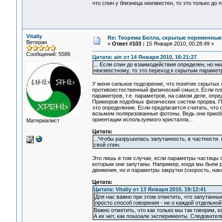
что спин у близнеца неизвестен, то это только до
Vitaliy
Re: Теорема Белла, скрытые переменные,
Ветеран
«
Ответ #103 :
15 Января 2010, 00:28:49 »
Сообщений: 5586
Цитата: ain от 14 Января 2010, 16:21:27
... Если спин до взаимодействия определен, но не
неизвестному, то это переход к скрытым парамет
У меня сильное подозрение, что понятие скрытых п
противоестественный физический смысл. Если пля
параметров, т.е. параметров, на самом деле, опр
Примеров подобных физических систем прорва. По
это определение. Если предлагается считать, что 
возьмем поляризованные фотоны. Ведь они приобр
ориентации используемого кристалла...
Материалист
Цитата:
...Чтобы разрушилась запутанность, в частности 
свой спин.
Это лишь в том случае, если параметры частицы о
которым они запутаны. Например, когда мы бьем р
движения, но и параметры закрутки (скорость, накл
Цитата:
Цитата: Vitaliy от 13 Января 2010, 19:12:41
Для нас важно при этом отметить, что запутанные
просто способ говорения - не о каждой отдельной 
Важно отметить, что как только мы так говорим, 
А их нет, как показали эксперименты. Следовател