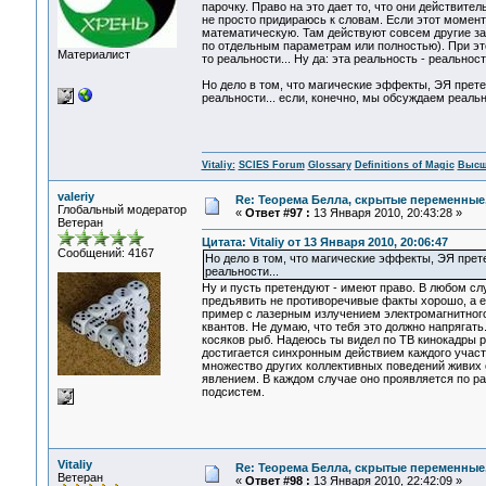
парочку. Право на это дает то, что они действит
не просто придираюсь к словам. Если этот момен
математическую. Там действуют совсем другие з
по отдельным параметрам или полностью). При это
Материалист
то реальности... Ну да: эта реальность - реальн
Но дело в том, что магические эффекты, ЭЯ прете
реальности... если, конечно, мы обсуждаем реальн
Vitaliy:
SCIES Forum
Glossary
Definitions of Magic
Высш
valeriy
Re: Теорема Белла, скрытые переменные,
Глобальный модератор
«
Ответ #97 :
13 Января 2010, 20:43:28 »
Ветеран
Цитата: Vitaliy от 13 Января 2010, 20:06:47
Сообщений: 4167
Но дело в том, что магические эффекты, ЭЯ прете
реальности...
Ну и пусть претендуют - имеют право. В любом с
предъявить не противоречивые факты хорошо, а есл
пример с лазерным излучением электромагнитного
квантов. Не думаю, что тебя это должно напрягат
косяков рыб. Надеюсь ты видел по ТВ кинокадры 
достигается синхронным действием каждого участн
множество других коллективных поведений живих
явлением. В каждом случае оно проявляется по ра
подсистем.
Vitaliy
Re: Теорема Белла, скрытые переменные,
Ветеран
«
Ответ #98 :
13 Января 2010, 22:42:09 »