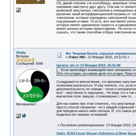
ОК, давай отвезем эти контейнеры, квановые точк
направим навстречу друг другу. Они как-то проин
развозкой запутанных электронов и помещенных в
различие такой интерференционной катрины от той
электронов, которые порождены электронной пушк
под разными углами. То есть, все они имеют разн
которые имеют одинаковую скорость и одинаковое
имеют разную историю происходения. Но поток эти
сказать, что таким способом отбора электронов 
Vitaliy
Re: Теорема Белла, скрытые переменные,
Ветеран
«
Ответ #94 :
13 Января 2010, 19:12:41 »
Сообщений: 5586
Цитата: ain от 13 Января 2010, 16:41:46
... Если произойдет взаимодействие связанного эл
Это что-угодно, на самом деле что угодно. Пока т
Складывается впечатление, что феномен запутанно
позволили разлетаться. И ежу понятно, что, если
дополнительность по спинам - точно и неограниче
все! - запутанность нарушена... Но ведь это и та
магнитное поле, вакуум, столкновение с чем-то... 
Для нас важно при этом отметить, что запутанные 
Материалист
просто способ говорения - не о каждой отдельной 
для передачи какого-либо сигнала. И, что самое 
моделью нет никаких оснований.
«
Последнее редактирование: 13 Января 2010, 19:5
Vitaliy:
SCIES Forum
Glossary
Definitions of Magic
Высш