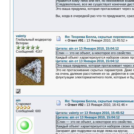
Нравится кому-либо или нет, но неизбежное взаи
Следовательно, все же существует конечная дист
Это ваша придумка, которая протаскивает через 
Вы, когда в очередной раз что-то придумаете, ср
valeriy
Re: Теорема Белла, скрытые переменные,
Глобальный модератор
«
Ответ #91 :
13 Января 2010, 15:45:52 »
Ветеран
Цитата: ain от 13 Января 2010, 15:04:12
Сообщений: 4167
Спин — это не объект, а некоторое его свойство.
Каждый объект характеризуется набором своих при
Цитата: ain от 13 Января 2010, 15:04:12
Это ваша придумка, которая протаскивает через 
Это не протаскивание скрытых параметров. Даже 
на очень далекие расстояния из-за дефектов в св
флуктуации электормагнитного поля, которые и бу
ain
Re: Теорема Белла, скрытые переменные,
Старожил
«
Ответ #92 :
13 Января 2010, 16:41:46 »
Сообщений: 600
Цитата: valeriy от 13 Января 2010, 15:45:52
Цитата: ain от 13 Января 2010, 15:04:12
Спин — это не объект, а некоторое его свойство.
Каждый объект характеризуется набором своих пр
Загорают две подружки на воде лежа на кругах.