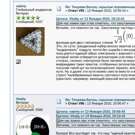
valeriy
Re: Теорема Белла, скрытые переменные,
Глобальный модератор
«
Ответ #95 :
13 Января 2010, 19:56:43 »
Ветеран
Цитата: Vitaliy от 13 Января 2010, 19:12:41
Сообщений: 4167
Для нас важно при этом отметить, что запутанные
Виталик, это немного не так. Запутанные частицы 
функции для двух связанных спинов
Это, по сути, грандиозный набор многих квантов с
"выдергивать" подцуги, почти без ущерба к несущ
пока длится единый обвал электронов с верхнего э
который затем отбирается резонатором (система п
столько, сколько электронов было загнано на верх
мирриадами таких квантов, отобранных резонаторо
посылая такой цуг на полупрозрачное зеркало, мо
пути. Ну а далее эти пути можно свести вместе и
строго "калиброванные кванты светового излучени
(кристалл, например, имеющий верхний метастаби
Vitaliy
Re: Теорема Белла, скрытые переменные,
Ветеран
«
Ответ #96 :
13 Января 2010, 20:06:47 »
Сообщений: 5586
Цитата: valeriy от 13 Января 2010, 19:56:43
Цитата: Vitaliy от 13 Января 2010, 19:12:41
Для нас важно при этом отметить, что запутанные
Виталик, это немного не так. Запутанные частицы 
Валера! Все выглядит так, что наш "единый квант