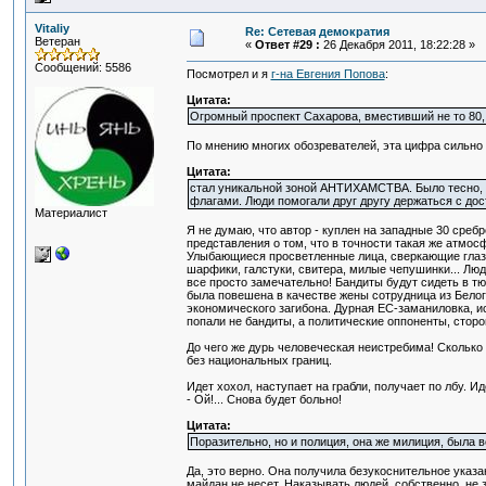
Vitaliy
Re: Сетевая демократия
Ветеран
«
Ответ #29 :
26 Декабря 2011, 18:22:28 »
Сообщений: 5586
Посмотрел и я
г-на Евгения Попова
:
Цитата:
Огромный проспект Сахарова, вместивший не то 80, 
По мнению многих обозревателей, эта цифра сильно 
Цитата:
стал уникальной зоной АНТИХАМСТВА. Было тесно, н
флагами. Люди помогали друг другу держаться с до
Материалист
Я не думаю, что автор - куплен на западные 30 сре
представления о том, что в точности такая же атмос
Улыбающиеся просветленные лица, сверкающие глаза.
шарфики, галстуки, свитера, милые чепушинки... Люд
все просто замечательно! Бандиты будут сидеть в тюрь
была повешена в качестве жены сотрудница из Белого
экономического загибона. Дурная ЕС-заманиловка, и
попали не бандиты, а политические оппоненты, стор
До чего же дурь человеческая неистребима! Сколько 
без национальных границ.
Идет хохол, наступает на грабли, получает по лбу. Ид
- Ой!... Снова будет больно!
Цитата:
Поразительно, но и полиция, она же милиция, была
Да, это верно. Она получила безукоснительное указ
майдан не несет. Наказывать людей, собственно, не