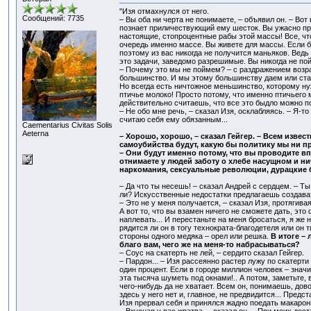
"Изя отмахнулся от него.
Сообщений: 7735
– Вы оба ни черта не понимаете, – объявил он. – Вот
познает приличествующий ему шесток. Вы ужасно пр
настоящие, стопроцентные рабы этой массы! Все, что
очередь именно массе. Вы живете для массы. Если б
поэтому из вас никогда не получится маньяков. Ведь
это задачи, заведомо разрешимые. Вы никогда не пой
– Почему это мы не поймем? – с раздражением возра
большинство. И мы этому большинству даем или стара
Но всегда есть ничтожное меньшинство, которому ну
птичье молоко! Просто потому, что именно птичьего 
действительно считаешь, что все это быдло можно п
– Не обо мне речь, – сказал Изя, осклабляясь. – Я-то
считаю себя ему обязанным...
Сaementarius Civitas Solis
Aeterna
– Хорошо, хорошо, – сказал Гейгер. – Всем извес
самоубийства будут, какую бы политику мы ни 
– Они будут именно потому, что вы проводите вп
отнимаете у людей заботу о хлебе насущном и ни
наркомания, сексуальные революции, дурацкие б
– Да что ты несешь! – сказал Андрей с сердцем. – Т
ли? Искусственные недостатки предлагаешь создавать
– Это не у меня получается, – сказал Изя, протягива
А вот то, что вы взамен ничего не сможете дать, эт
наплевать... И перестаньте на меня бросаться, я же
рядится ли он в тогу технократа-благодетеля или он 
стороны одного медяка – орел или решка.
В итоге –
благо вам, чего же на меня-то набрасываться?
– Соус на скатерть не лей, – сердито сказал Гейгер.
– Пардон... – Изя рассеянно растер лужу по скатерт
один процент. Если в городе миллион человек – знач
эта тысяча шуметь под окнами!.. А потом, заметьте,
чего-нибудь да не хватает. Всем он, понимаешь, дов
здесь у него нет и, главное, не предвидится... Предс
Изя прервал себя и принялся жадно поедать макарон