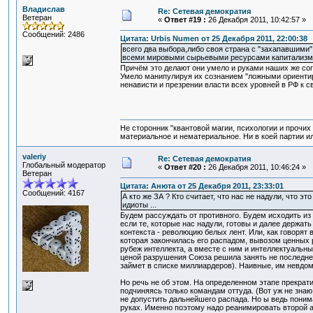
Владислав
Re: Сетевая демократия
Ветеран
«
Ответ #19 :
26 Декабря 2011, 10:42:57 »
Сообщений: 2486
Цитата: Urbis Numen от 25 Декабря 2011, 22:00:38
всего два выбора,либо своя страна с "захапавшими"
всеми мировыми сырьевыми ресурсами капитализм 
Причём это делают они умело и руками наших же сог
Умело манипулируя их сознанием "ложными ориентира
ненависти и презрении власти всех уровней в РФ к с
Не сторонник "квантовой магии, психологии и прочих
материальное и нематериальное. Ни в коей партии ил
valeriy
Re: Сетевая демократия
Глобальный модератор
«
Ответ #20 :
26 Декабря 2011, 10:46:24 »
Ветеран
Цитата: Анюта от 25 Декабря 2011, 23:33:01
Сообщений: 4167
А кто же ЗА ? Кто считает, что нас не надули, что 
идиоты ...
Будем рассуждать от противного. Будем исходить из 
если те, которые нас надули, готовы и далее держа
контекста - революцию белых лент. Или, как говоря
которая закончилась его распадом, вывозом ценных
рубеж интеллекта, а вместе с ним и интеллектуальны
ценой разрушения Союза решила занять не последнее
займет в списке миллиардеров). Наивные, им невдоме
Но речь не об этом. На определенном этапе прекрат
подчиняясь только командам оттуда. (Вот уж не знаю
не допустить дальнейшего распада. Но ы ведь понима
руках. Именно поэтому надо реанимировать второй а