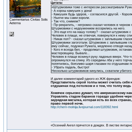
Цитата:
«Штурмовики тоже с интересом рассматривали Румат
- А хорош камушек у дона!
- Камушек будь здоров, - согласился другой. - Корол
- Нынче мы сами короли.
Сaementarius Civitas Solis
- Так что, снимем?
Aeterna
- Пр-рекратить, - негромко сказал человек в черном
Штурмовики с недоумением воззрились на него.
- Это еще кто на нашу голову? - сказал штурмовик 
Человек в плаще, не отвечая, повернулся к нему спи
- Никак поп? - сказал штурмовик с заплывшим глазом
Штурмовики загоготали. Штурмовик с заплывшим глаз
ему сейчас, подумал Румата, медленно отводя назад
- Кого я всегда бил, - продолжал штурмовик, останав
мастеровщину. Бывало...
Человек в плаще вскинул руку ладонью вверх. Что-
опрокинулся на спину. Из середины лба у него торч
попятились, боязливо шаря глазами по отдушинам по
- Убрать падаль, быстро!
Несколько штурмовиков кинулись, схватили убитого з
И далее комментарий одного из ЖЖ френдов:
Представитель серой толпы может считать себя 
отдушинах под потолком и о том, что толпу ведь 
Хомячок серьезно думает, что американскому нам
Управлять стадом баранов гораздо удобнее чере
заурядная мигалка, которая есть во всех страна
право первой ночи.
http://chern-molnija.livejournal.com/118392.html
«Осенний Ангел прячется в дождях. В листве янтарной