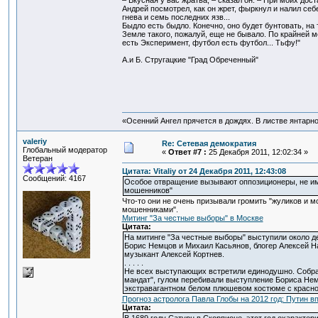
– Вкусная у вас жратва, – сказал он. – При моих до
Андрей посмотрел, как он жрет, фыркнул и налил себе
гнева и семь последних язв...
Быдло есть быдло. Конечно, оно будет бунтовать, на 
Земле такого, пожалуй, еще не бывало. По крайней мер
есть Эксперимент, футбол есть футбол... Тьфу!"
А.и Б. Стругацкие "Град Обреченный"
«Осенний Ангел прячется в дождях. В листве янтарной
valeriy
Re: Сетевая демократия
Глобальный модератор
«
Ответ #7 :
25 Декабря 2011, 12:02:34 »
Ветеран
Цитата: Vitaliy от 24 Декабря 2011, 12:43:08
Сообщений: 4167
Особое отвращение вызывают оппозиционеры, не име
мошенников"
Что-то они не очень призывали громить "жуликов и м
мошенниками".
Митинг "За честные выборы" в Москве
Цитата:
На митинге "За честные выборы" выступили около де
Борис Немцов и Михаил Касьянов, блогер Алексей Н
музыкант Алексей Кортнев.
. . . . .
Не всех выступающих встретили единодушно. Собра
мандат", гулом перебивали выступление Бориса Нем
экстравагантном белом плюшевом костюме с красно
Прогноз астролога Павла Глобы на 2012 год: Путин в
Цитата: