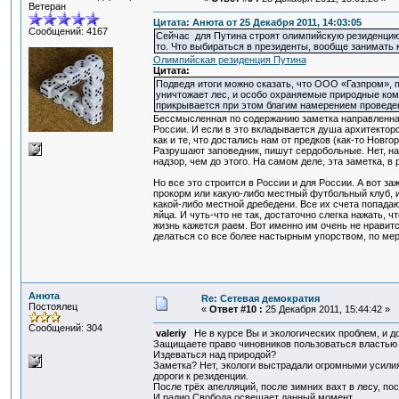
Ветеран
Цитата: Анюта от 25 Декабря 2011, 14:03:05
Сообщений: 4167
Сейчас для Путина строят олимпийскую резиденцию н
то. Что выбираться в президенты, вообще занимать 
Олимпийская резиденция Путина
Цитата:
Подведя итоги можно сказать, что ООО «Газпром», 
уничтожает лес, и особо охраняемые природные комп
прикрывается при этом благим намерением проведе
Бессмысленная по содержанию заметка направленная 
России. И если в это вкладывается душа архитекторо
как и те, что достались нам от предков (как-то Новг
Разрушают заповедник, пишут сердобольные. Нет, на
надзор, чем до этого. На самом деле, эта заметка, в
Но все это строится в России и для России. А вот за
прокорм или какую-либо местный футбольный клуб, и
какой-либо местной дребедени. Все их счета попада
яйца. И чуть-что не так, достаточно слегка нажать, 
жизнь кажется раем. Вот именно им очень не нравитс
делаться со все более настырным упорством, по мер
Анюта
Re: Сетевая демократия
Постоялец
«
Ответ #10 :
25 Декабря 2011, 15:44:42 »
Сообщений: 304
valeriy
Не в курсе Вы и экологических проблем, и д
Защищаете право чиновников пользоваться властью
Издеваться над природой?
Заметка? Нет, экологи выстрадали огромными усили
дороги к резиденции.
После трёх апелляций, после зимних вахт в лесу, по
И радио Свобода освещает данный момент.