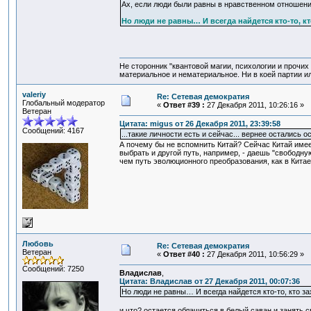
Ах, если люди были равны в нравственном отношении
Но люди не равны… И всегда найдется кто-то, кт
Не сторонник "квантовой магии, психологии и прочих
материальное и нематериальное. Ни в коей партии ил
valeriy
Re: Сетевая демократия
Глобальный модератор
«
Ответ #39 :
27 Декабря 2011, 10:26:16 »
Ветеран
Цитата: migus от 26 Декабря 2011, 23:39:58
Сообщений: 4167
...такие личности есть и сейчас... вернее остались о
А почему бы не вспомнить Китай? Сейчас Китай имее
выбрать и другой путь, например, - даешь "свободну
чем путь эволюционного преобразования, как в Китае
Любовь
Re: Сетевая демократия
Ветеран
«
Ответ #40 :
27 Декабря 2011, 10:56:29 »
Сообщений: 7250
Владислав
,
Цитата: Владислав от 27 Декабря 2011, 00:07:36
Но люди не равны… И всегда найдется кто-то, кто зах
и что? остается облачиться в белый саван и занять 