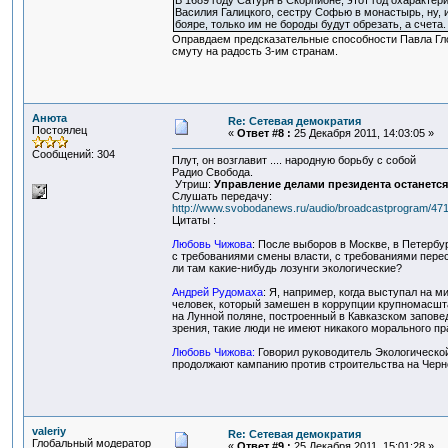
В 1689 году Сатурн в Скорпионе, этот год охаракте
Василия Галицкого, сестру Софью в монастырь, ну, 
бояре, только им не бороды будут обрезать, а счета. 
Оправдаем предсказательные способности Павла Гло
смуту на радость 3-им странам.
Анюта
Re: Сетевая демократия
Постоялец
«
Ответ #8 :
25 Декабря 2011, 14:03:05 »
Сообщений: 304
Плут, он возглавит .... народную борьбу с собой
Радио Свобода.
Утриш:
Управление делами президента останется
Слушать передачу:
http://www.svobodanews.ru/audio/broadcastprogram/471
Цитаты :
Любовь Чижова
: После выборов в Москве, в Петербу
с требованиями смены власти, с требованиями перес
ли там какие-нибудь лозунги экологические?
Андрей Рудомаха
: Я, например, когда выступал на м
человек, который замешен в коррупции крупномасшта
на Лунной поляне, построенный в Кавказском запове
зрения, такие люди не имеют никакого морального пр
Любовь Чижова:
Говорил руководитель Экологической
продолжают кампанию против строительства на Чер
valeriy
Re: Сетевая демократия
Глобальный модератор
«
Ответ #9 :
25 Декабря 2011, 15:01:28 »