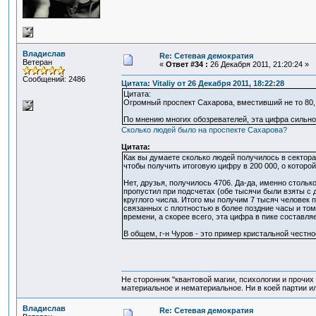
Владислав
Re: Сетевая демократия
Ветеран
«
Ответ #34 :
26 Декабря 2011, 21:20:24 »
Сообщений: 2486
Цитата: Vitaliy от 26 Декабря 2011, 18:22:28
Цитата:
Огромный проспект Сахарова, вместивший не то 80, 
По мнению многих обозревателей, эта цифра сильно 
Сколько людей было на проспекте Сахарова?
Цитата:
Как вы думаете сколько людей получилось в сектора
чтобы получить итоговую цифру в 200 000, о которой
Нет, друзья, получилось 4706. Да-да, именно стольк
пропустил при подсчетах (обе тысячи были взяты с 
круглого числа. Итого мы получим 7 тысяч человек 
связанных с плотностью в более поздние часы и том
времени, а скорее всего, эта цифра в пике составляе
В общем, г-н Чуров - это пример кристальной честн
Не сторонник "квантовой магии, психологии и прочих
материальное и нематериальное. Ни в коей партии ил
Владислав
Re: Сетевая демократия