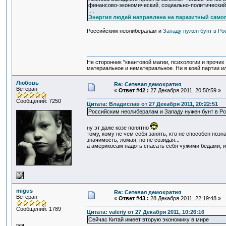
финансово-экономический, социально-политический,
....
Энергия людей направлена на паразитный само
Российским неолибералам и
Западу нужен бунт в Ро
Не сторонник "квантовой магии, психологии и прочих
материальное и нематериальное. Ни в коей партии ил
Любовь
Re: Сетевая демократия
Ветеран
«
Ответ #42 :
27 Декабря 2011, 20:50:59 »
Сообщений: 7250
Цитата: Владислав от 27 Декабря 2011, 20:22:51
Российским неолибералам и Западу нужен бунт в Р
ну эт даже козе понятно
тому, кому не чем себя занять, кто не способен позн
значимость, ломая, но не созидая...
а америкосам надоть спасать себя чужими бедами, ин
migus
Re: Сетевая демократия
Ветеран
«
Ответ #43 :
28 Декабря 2011, 22:19:48 »
Сообщений: 1789
Цитата: valeriy от 27 Декабря 2011, 10:26:16
Сейчас Китай имеет вторую экономику в мире