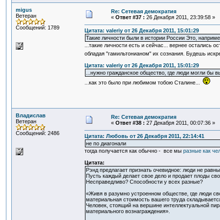
migus
Re: Сетевая демократия
Ветеран
«
Ответ #37 :
26 Декабря 2011, 23:39:58 »
Сообщений: 1789
Цитата: valeriy от 26 Декабря 2011, 15:01:29
Такие личности были в истории России Это, наприм
...такие личности есть и сейчас... вернее остались 
обладая "гамильтонианом" их сознания. Будешь искр
Цитата: valeriy от 26 Декабря 2011, 15:01:29
...нужно гражданское общество, где люди могли бы 
...как это было при любимом тобою Сталине...
Владислав
Re: Сетевая демократия
Ветеран
«
Ответ #38 :
27 Декабря 2011, 00:07:36 »
Сообщений: 2486
Цитата: Любовь от 26 Декабря 2011, 22:14:41
не по диагонали
тогда получается как обычно - все мы
разные как че
Цитата:
Рэнд предлагает признать очевидное: люди не равны
Пусть каждый делает свое дело и продает плоды сво
Несправедливо? Способности у всех разные?
«Живя в разумно устроенном обществе, где люди св
материальная стоимость вашего труда складывается 
Человек, стоящий на вершине интеллектуальной пира
материального вознаграждения».