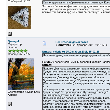
Сообщений: 4167
Самая дорогая яхта Абрамовича построена для Кре
Хотелось бы иметь фактические документы на принад
налет разъяренной российской общественности, это к
всякие там папарацци) не могла бы заглянуть и пока
Quangel
Re: Сетевая демократия
Модератор
«
Ответ #14 :
25 Декабря 2011, 19:21:59 »
Ветеран
Цитата: valeriy от 25 Декабря 2011, 15:01:28
Сообщений: 7735
На самом деле, эта заметка, в ряду других ей подоб
По этому поводу один умный товарищ хорошо написа
Цитата:
Поясню. Для начала немного теории информационно
Существует информационная зерно, которую надо за
И существует мякоть плода – информационная оболо
аудитории. Для каждой аудитории своя оболочка.
В данном случае инфокод: "Путина у власти не долж
(Могли заказать и тайно) и внедряют через свою пя
<...>
Инфокодов может внедряться несколько одновременн
Сaementarius Civitas Solis
будет всегда", "В сраной рашке Путин будет всегда"
Aeterna
рашкинцев будет меньше, тем лучше!"
Причём, инфокод полезно иногда маскировать. Слово
воров", "Компрадоры" и другие некрасивые слова.
Слоган "Должен уйти" заменять эвфемизмами "Честн
Главное, сохранять инфокод: "Путина у власти не до
Внедрять инфокод могут разные типажи. (Типаж, вне