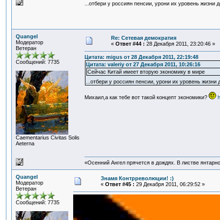
...отбери у россиян пенсии, урони их уровень жизни 
Quangel
Re: Сетевая демократия
Модератор
«
Ответ #44 :
28 Декабря 2011, 23:20:46 »
Ветеран
Цитата: migus от 28 Декабря 2011, 22:19:48
Сообщений: 7735
Цитата: valeriy от 27 Декабря 2011, 10:26:16
Сейчас Китай имеет вторую экономику в мире
...отбери у россиян пенсии, урони их уровень жизни 
Михаил,а как тебе вот такой концепт экономики?
h
Сaementarius Civitas Solis
Aeterna
«Осенний Ангел прячется в дождях. В листве янтарной
Quangel
Знамя Контрреволюции! :)
Модератор
«
Ответ #45 :
29 Декабря 2011, 06:29:52 »
Ветеран
Сообщений: 7735