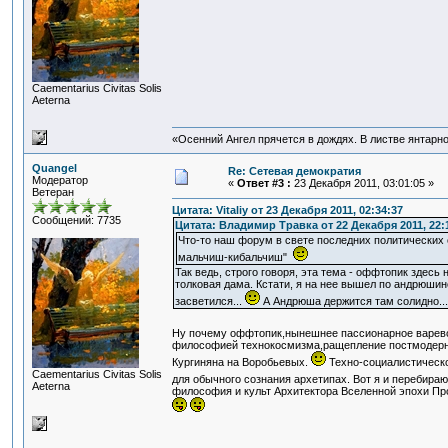
Сaementarius Civitas Solis
Aeterna
«Осенний Ангел прячется в дождях. В листве янтарной
Quangel
Re: Сетевая демократия
Модератор
«
Ответ #3 :
23 Декабря 2011, 03:01:05 »
Ветеран
Цитата: Vitaliy от 23 Декабря 2011, 02:34:37
Сообщений: 7735
Цитата: Владимир Травка от 22 Декабря 2011, 22:
Что-то наш форум в свете последних политических с
мальчиш-кибальчиш"
Так ведь, строго говоря, эта тема - оффтопик здес
толковая дама. Кстати, я на нее вышел по андрюшин
засветился...
А Андрюша держится там солидно... 
Ну почему оффтопик,нынешнее пассионарное варево 
философией технокосмизма,ращепление постмодерна н
Кургиняна на Воробьевых.
Техно-социалистическо
Сaementarius Civitas Solis
для обычного сознания архетипах. Вот я и перебира
Aeterna
философия и культ Архитектора Вселенной эпохи Пр