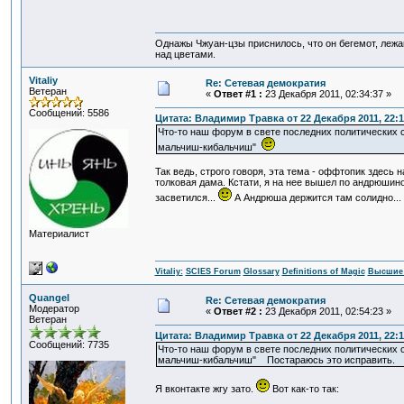
Однажы Чжуан-цзы приснилось, что он бегемот, леж
над цветами.
Vitaliy
Re: Сетевая демократия
Ветеран
«
Ответ #1 :
23 Декабря 2011, 02:34:37 »
Сообщений: 5586
Цитата: Владимир Травка от 22 Декабря 2011, 22:1
Что-то наш форум в свете последних политических с
мальчиш-кибальчиш"
Так ведь, строго говоря, эта тема - оффтопик здес
толковая дама. Кстати, я на нее вышел по андрюшино
засветился...
А Андрюша держится там солидно... 
Материалист
Vitaliy:
SCIES Forum
Glossary
Definitions of Magic
Высшие 
Quangel
Re: Сетевая демократия
Модератор
«
Ответ #2 :
23 Декабря 2011, 02:54:23 »
Ветеран
Цитата: Владимир Травка от 22 Декабря 2011, 22:1
Сообщений: 7735
Что-то наш форум в свете последних политических с
мальчиш-кибальчиш" Постараюсь это исправить.
Я вконтакте жгу зато.
Вот как-то так: