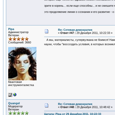
зрите в корень... если еще способны... и не смешите
это продолжение линии о сознании и его развитие - о
Pipa
Re: Сетевая демократия
Администратор
«
Ответ #47 :
29 Декабря 2011, 10:22:33 »
Ветеран
А мы, материалисты, супервулкана не боимся! Нам б
Сообщений: 3660
науки, чтобы "воссоздать условия, в которых возник
Квантовая
инструменталистка
Quangel
Re: Сетевая демократия
Модератор
«
Ответ #48 :
29 Декабря 2011, 10:48:42 »
Ветеран
Цитата: Pipa от 29 Декабря 2011, 10:22:33