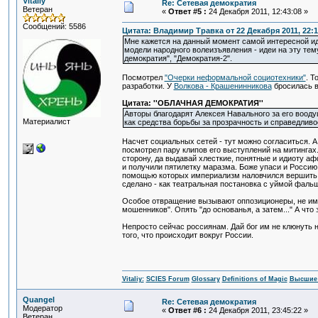
Vitaliy
Re: Сетевая демократия
Ветеран
«
Ответ #5 :
24 Декабря 2011, 12:43:08 »
Сообщений: 5586
Цитата: Владимир Травка от 22 Декабря 2011, 22:1
Мне кажется на данный момент самой интересной иде
модели народного волеизъявления - идеи на эту тем
демократия", "Демократия-2".
Посмотрел
"Очерки неформальной социотехники"
. Т
разработки. У
Волкова - Крашенинникова
бросилась в
Цитата: ''ОБЛАЧНАЯ ДЕМОКРАТИЯ''
Авторы благодарят Алексея Навального за его воод
Материалист
как средства борьбы за прозрачность и справедливо
Насчет социальных сетей - тут можно согласиться. 
посмотрел пару клипов его выступлений на митингах
сторону, да выдавай хлесткие, понятные и идиоту а
и получили пятилетку маразма. Боже упаси и Россию
помощью которых империализм наловчился вершить р
сделано - как театральная постановка с уймой фал
Особое отвращение вызывают оппозиционеры, не име
мошенников". Опять "до основанья, а затем..." А чт
Непросто сейчас россиянам. Дай бог им не клюнуть н
того, что происходит вокруг России.
Vitaliy:
SCIES Forum
Glossary
Definitions of Magic
Высшие 
Quangel
Re: Сетевая демократия
Модератор
«
Ответ #6 :
24 Декабря 2011, 23:45:22 »
Ветеран