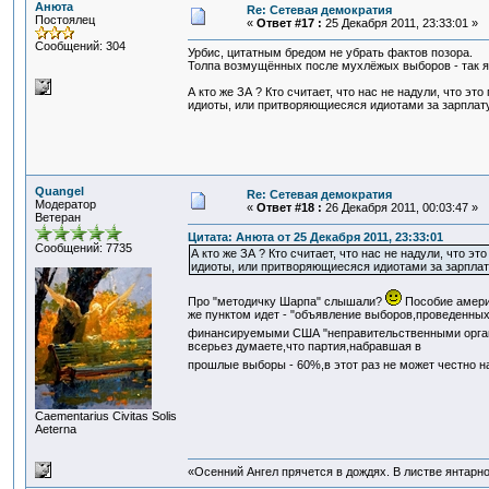
Анюта
Re: Сетевая демократия
Постоялец
«
Ответ #17 :
25 Декабря 2011, 23:33:01 »
Сообщений: 304
Урбис, цитатным бредом не убрать фактов позора.
Толпа возмущённых после мухлёжых выборов - так я 
А кто же ЗА ? Кто считает, что нас не надули, что э
идиоты, или притворяющиесяся идиотами за зарплату
Quangel
Re: Сетевая демократия
Модератор
«
Ответ #18 :
26 Декабря 2011, 00:03:47 »
Ветеран
Цитата: Анюта от 25 Декабря 2011, 23:33:01
Сообщений: 7735
А кто же ЗА ? Кто считает, что нас не надули, что 
идиоты, или притворяющиесяся идиотами за зарплат
Про "методичку Шарпа" слышали?
Пособие амери
же пунктом идет - "объявление выборов,проведенны
финансируемыми США "неправительственными организ
всерьез думаете,что партия,набравшая в
прошлые выборы - 60%,в этот раз не может честно 
Сaementarius Civitas Solis
Aeterna
«Осенний Ангел прячется в дождях. В листве янтарной