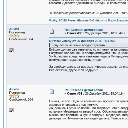
глазами и делают адекватные выводы. Я посмотрел. 
«
Последнее редактирование: 26 Декабря 2011, 18:56:
Vitaliy:
SCIES Forum
Glossary
Definitions of Magic
Высшие 
Анюта
Re: Сетевая демократия
Постоялец
«
Ответ #30 :
26 Декабря 2011, 18:35:49 »
Сообщений: 304
Цитата: valeriy от 26 Декабря 2011, 18:12:57
Толпу бессмысленно предостерегать.
Всё доходчиво уже ответила, но оппоненты запрогра
Разумное население не программируемо. Наше насе
Уж большего вреда, чем навязать лидера Пу, придума
возмущение, задавленность, страх.
За свободу слова, за демократические законы, за с
Всё сказано, други. Или недруги?
Анюта
Re: Сетевая демократия
Постоялец
«
Ответ #31 :
26 Декабря 2011, 19:04:19 »
Сообщений: 304
Ой нет, не всё. Ведь на нормальный прогресс и де
лидеров очевидных у нас нетути.
Да, если бы Путин не поспешил задвинуть его в лиде
останься Медведев на второй срок. Обратила вниман
можно, что варится на кухне тандема. Медведев, вид
демократии. Многое он вынужден делать. Теперь его 