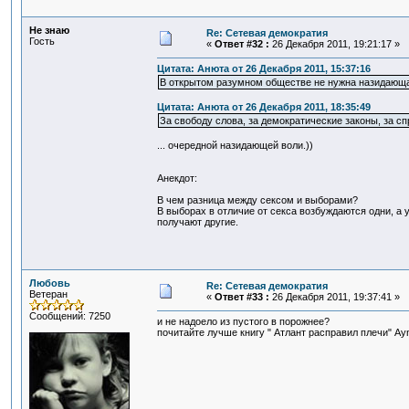
Не знаю
Re: Сетевая демократия
Гость
«
Ответ #32 :
26 Декабря 2011, 19:21:17 »
Цитата: Анюта от 26 Декабря 2011, 15:37:16
В открытом разумном обществе не нужна назидающа
Цитата: Анюта от 26 Декабря 2011, 18:35:49
За свободу слова, за демократические законы, за с
... очередной назидающей воли.))
Анекдот:
В чем разница между сексом и выборами?
В выборах в отличие от секса возбуждаются одни, а
получают другие.
Любовь
Re: Сетевая демократия
Ветеран
«
Ответ #33 :
26 Декабря 2011, 19:37:41 »
Сообщений: 7250
и не надоело из пустого в порожнее?
почитайте лучше книгу " Атлант расправил плечи" Ayn