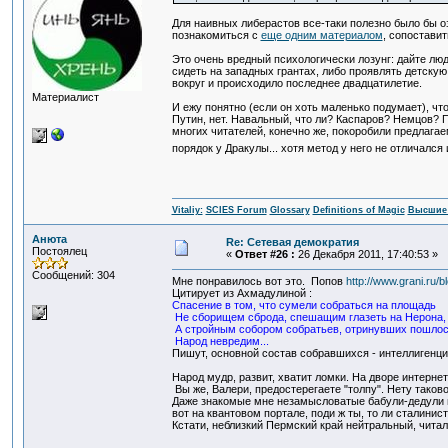
Для наивных либерастов все-таки полезно было бы 
познакомиться с
еще одним материалом
, сопостави
Это очень вредный психологически лозунг: дайте люд
сидеть на западных грантах, либо проявлять детскую
вокруг и происходило последнее двадцатилетие.
Материалист
И ежу понятно (если он хоть маленько подумает), чт
Путин, нет. Навальный, что ли? Каспаров? Немцов? 
многих читателей, конечно же, покоробили предлагае
порядок у Дракулы... хотя метод у него не отличался
Vitaliy:
SCIES Forum
Glossary
Definitions of Magic
Высшие 
Анюта
Re: Сетевая демократия
Постоялец
«
Ответ #26 :
26 Декабря 2011, 17:40:53 »
Сообщений: 304
Мне понравилось вот это. Попов
http://www.grani.ru/b
Цитирует из Ахмадулиной :
Спасение в том, что сумели собраться на площадь
Не сборищем сброда, спешащим глазеть на Нерона,
А стройным собором собратьев, отринувших пошлос
Народ невредим...
Пишут, основной состав собравшихся - интеллигенция
Народ мудр, развит, хватит ломки. На дворе интернет,
Вы же, Валери, предостерегаете "толпу". Нету таково
Даже знакомые мне незамысловатые бабули-дедули из
вот на квантовом портале, поди ж ты, то ли сталинист
Кстати, неблизкий Пермский край нейтральный, читал