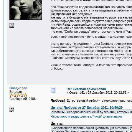
все-таки развитие поддерживается только самим челов
другой вопрос как развить, а не подавить в ребенке
как протекает акт рождения...
как научить будущую мать правильно родить и как ей
жизни периодически корректируются все родовые уст
и у Айн Рэнд, родившейся с нормальными творческими
творческого человека попирается Шариковыми...
по мне, "Собачье сердце" все о том же - о чем и "А
всех и все, постоянно что-то мешает - а именно че
и мне почему-то видится, что на Земле в течении ми
выживание экстремальными катаклизмами, в которых
захребетников, суть которых постепенно меняется и 
них есть как-бы и специалисты, но они не умеют тво
шаблоны-методики, которые в конкретном случает и п
и наша теплая зима наводит на мыслю, что просыпае
отбора...
Владислав
Re: Сетевая демократия
Ветеран
«
Ответ #41 :
27 Декабря 2011, 20:22:51 »
Сообщений: 2486
Любовь
! Естественный отбор = заурядное приспос
Цитата: Любовь от 27 Декабря 2011, 10:56:29
огромный североамериканский вулканчик, который вк
Через хаос и разрушение к "иной" цивилизации
Цитата:
Современная человеческая цивилизация активно и у
Хозяева Западного проекта загоняют человечество 