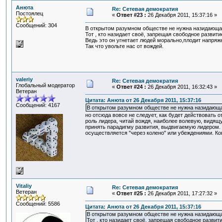
Анюта
Re: Сетевая демократия
Постоялец
«
Ответ #23 :
26 Декабря 2011, 15:37:16 »
Сообщений: 304
В открытом разумном обществе не нужна назидающа
Тот , кто назидает своё, запрещая свободное развити
Ведь это он угнетает людей морально,плодит напряж
Так что увольте нас от вождей.
valeriy
Re: Сетевая демократия
Глобальный модератор
«
Ответ #24 :
26 Декабря 2011, 16:32:43 »
Ветеран
Цитата: Анюта от 26 Декабря 2011, 15:37:16
Сообщений: 4167
В открытом разумном обществе не нужна назидающа
но отсюда вовсе не следует, как будет действовать
роль лидера, читай вождя, наиболее волевую, видящу
принять парадигму развития, выдвигаемую лидером. 
осуществляется "через колено" или убеждениями. Ко
Vitaliy
Re: Сетевая демократия
Ветеран
«
Ответ #25 :
26 Декабря 2011, 17:27:32 »
Сообщений: 5586
Цитата: Анюта от 26 Декабря 2011, 15:37:16
В открытом разумном обществе не нужна назидающа
Тот , кто назидает своё, запрещая свободное развит