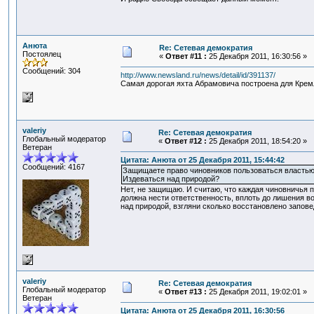
Анюта
Re: Сетевая демократия
Постоялец
«
Ответ #11 :
25 Декабря 2011, 16:30:56 »
Сообщений: 304
http://www.newsland.ru/news/detail/id/391137/
Самая дорогая яхта Абрамовича построена для Крем
valeriy
Re: Сетевая демократия
Глобальный модератор
«
Ответ #12 :
25 Декабря 2011, 18:54:20 »
Ветеран
Цитата: Анюта от 25 Декабря 2011, 15:44:42
Сообщений: 4167
Защищаете право чиновников пользоваться властью
Издеваться над природой?
Нет, не защищаю. И считаю, что каждая чиновничья п
должна нести ответственность, вплоть до лишения в
над природой, взгляни сколько восстановлено запове
valeriy
Re: Сетевая демократия
Глобальный модератор
«
Ответ #13 :
25 Декабря 2011, 19:02:01 »
Ветеран
Цитата: Анюта от 25 Декабря 2011, 16:30:56