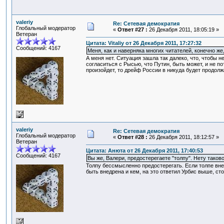
valeriy
Re: Сетевая демократия
Глобальный модератор
«
Ответ #27 :
26 Декабря 2011, 18:05:19 »
Ветеран
Цитата: Vitaliy от 26 Декабря 2011, 17:27:32
Сообщений: 4167
Меня, как и наверняка многих читателей, конечно ж
А меня нет. Ситуация зашла так далеко, что, чтобы 
согласиться с Рысью, что Путин, быть может, и не по
произойдет, то дрейф России в никуда будет продолжа
valeriy
Re: Сетевая демократия
Глобальный модератор
«
Ответ #28 :
26 Декабря 2011, 18:12:57 »
Ветеран
Цитата: Анюта от 26 Декабря 2011, 17:40:53
Сообщений: 4167
Вы же, Валери, предостерегаете "толпу". Нету таково
Толпу бессмысленно предостерегать. Если толпе внед
быть внедрена и кем, на это ответил Урбис выше, ст