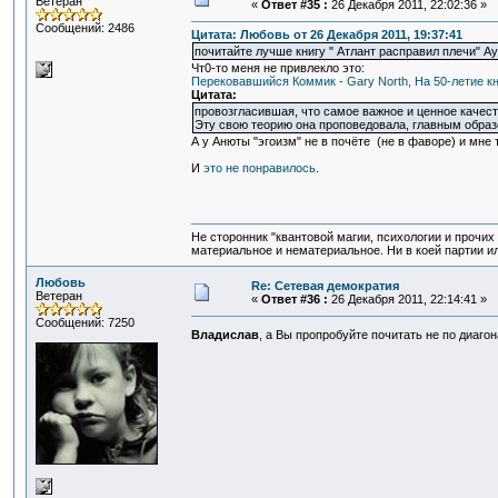
Ветеран
«
Ответ #35 :
26 Декабря 2011, 22:02:36 »
Сообщений: 2486
Цитата: Любовь от 26 Декабря 2011, 19:37:41
почитайте лучше книгу " Атлант расправил плечи" Ay
Чт0-то меня не привлекло это:
Перековавшийся Коммик - Gary North, На 50-летие кни
Цитата:
провозгласившая, что самое важное и ценное качеств
Эту свою теорию она проповедовала, главным образ
А у Анюты "эгоизм" не в почёте (не в фаворе) и мне
И
это не понравилось
.
Не сторонник "квантовой магии, психологии и прочих
материальное и нематериальное. Ни в коей партии ил
Любовь
Re: Сетевая демократия
Ветеран
«
Ответ #36 :
26 Декабря 2011, 22:14:41 »
Сообщений: 7250
Владислав
, а Вы пропробуйте почитать не по диаго