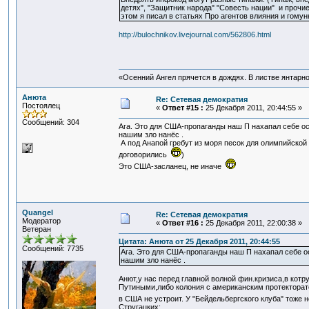
детях", "Защитник народа" "Совесть нации" и прочие
этом я писал в статьях Про агентов влияния и гому
http://bulochnikov.livejournal.com/562806.html
«Осенний Ангел прячется в дождях. В листве янтарной
Анюта
Re: Сетевая демократия
Постоялец
«
Ответ #15 :
25 Декабря 2011, 20:44:55 »
Сообщений: 304
Ага. Это для США-пропаганды наш П нахапал себе осо
нашим зло нанёс .
А под Анапой гребут из моря песок для олимпийской 
договорились
)
Это США-засланец, не иначе
Quangel
Re: Сетевая демократия
Модератор
«
Ответ #16 :
25 Декабря 2011, 22:00:38 »
Ветеран
Цитата: Анюта от 25 Декабря 2011, 20:44:55
Сообщений: 7735
Ага. Это для США-пропаганды наш П нахапал себе ос
нашим зло нанёс .
Анют,у нас перед главной волной фин.кризиса,в котр
Путиными,либо колония с американским протекторат
в США не устроит. У "Бейдельбергского клуба" тоже 
Стругацких: