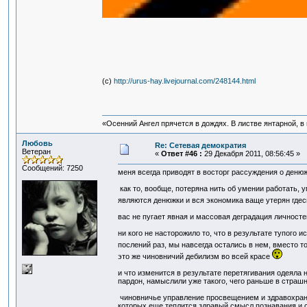
(с)
http://urus-hay.livejournal.com/248144.html
«Осенний Ангел прячется в дождях. В листве янтарной, в п
Любовь
Re: Сетевая демократия
Ветеран
«
Ответ #46 :
29 Декабря 2011, 08:56:45 »
Сообщений: 7250
меня всегда приводят в восторг рассуждения о денюжк
как то, вообще, потеряна нить об умении работать, 
являются денюжки и вся экономика ваще утерян гдес
вас не пугает явная и массовая деградация личностей
ни кого не насторожило то, что в результате тупого
послений раз, мы навсегда остались в нем, вместо т
это же чиновничий дебилизм во всей красе
и что изменится в результате перетягивания одеяла н
пардон, намыслили уже такого, чего раньше в страшн
чиновничье управление просвещением и здравохране
которых еще теплится здравый смысл познавания и с