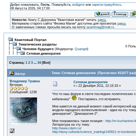
Добро пожаловать,
Гость
. Пожалуйста,
войдите
или
зарегистрируйтесь
.
08 Августа 2026, 04:17:00
Новости:
Книгу С.Доронина "Квантовая магия" читать
здесь
Материалы старого сайта "Физика Магии" доступны для просмотра
здесь
О замеченных глюках просьба писать на почту
quantmag@mail.ru
Квантовый Портал
Тематические разделы
0 Поль
Человек будущего
(Модератор:
Quangel
)
Сетевая демократия
Страниц:
1
2
3
...
34
[
Все
]
Тема: Сетевая демократия (Прочитано 811077 раз)
Автор
Владимир Травка
Сетевая демократия
Ветеран
«
:
22 Декабря 2011, 22:15:33 »
Сообщений: 1238
Что-то наш форум в свете последних политических с
кибальчиш"
Постараюсь это исправить.
Мне кажется на данный момент самой интересной иде
модели народного волеизъявления - идеи на эту тему
демократия", "Демократия-2".
Мне понравилась такая позиция -
http://m-kozharinov.l
Литература на эту тему:
http://www.cdem.ru/
http://dony.ru/book/science_training/140921-m-kordonsk