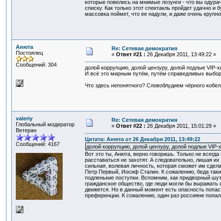
которые повелись на мнимые лозунги - что вы одурач
списку. Как только этот спектакль пройдет удачно и 
массовка поймет, что ее надули, и даже очень крупно
Анюта
Re: Сетевая демократия
Постоялец
«
Ответ #21 :
26 Декабря 2011, 13:49:22 »
Сообщений: 304
долой коррупцию, долой цензуру, долой подлые VIP-х
И всё это мирным путём, путём справедливых выбор
Что здесь непонятного? Словоблудием чёрного кобел
valeriy
Re: Сетевая демократия
Глобальный модератор
«
Ответ #22 :
26 Декабря 2011, 15:01:29 »
Ветеран
Цитата: Анюта от 26 Декабря 2011, 13:49:22
Сообщений: 4167
долой коррупцию, долой цензуру, долой подлые VIP-х
Вот это ты, Анюта, верно говоришь. Только не всегд
расставаться не захотят. А следовательно, лишая их
сильная, волевая личность, которая сможет им сдела
Петр Первый, Иосиф Сталин. К сожалению, беда таки
подленькие поступки. Вспомним, как придворный шут
гражданское общество, где люди могли бы выражать с
движется. Но в данный момент есть опасность попаст
преференции. К сожалению, один раз россияне попал