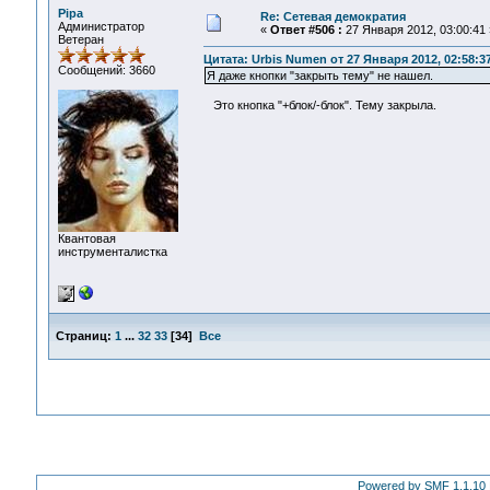
Pipa
Re: Сетевая демократия
Администратор
«
Ответ #506 :
27 Января 2012, 03:00:41 
Ветеран
Цитата: Urbis Numen от 27 Января 2012, 02:58:3
Сообщений: 3660
Я даже кнопки "закрыть тему" не нашел.
Это кнопка "+блок/-блок". Тему закрыла.
Квантовая
инструменталистка
Страниц:
1
...
32
33
[
34
]
Все
Powered by SMF 1.1.10