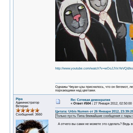
http://www.youtube.com/watch?v=wOoJJVxYeVQ&feat
Однажы Чжуан-цзы приснилось, что он бегемот, л
порхающими над цветами.
Pipa
Re: Сетевая демократия
Администратор
«
Ответ #504 :
27 Января 2012, 02:50:00 
Ветеран
Цитата: Urbis Numen от 26 Января 2012, 23:39:2
Сообщений: 3660
Только пусть Пипа ближайшие сообщения с пары 
А отчего вы сами не можете это сделать? Ведь вы