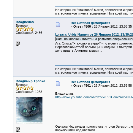
Не сторонник "квантовой магии, психологии и проч
материальное и нематериальное. Ни в коей партии
Владислав
Re: Сетевая демократия
Ветеран
«
Ответ #500 :
26 Января 2012, 23:56:35 
Сообщений: 2486
Цитата: Urbis Numen от 26 Января 2012, 23:39:2
жать на кнопки и влиять на развитие сверхсложн
Ага. Эпоха "я, кнопки и экран" - по моему хотени
Березовский строй больницы и садики! Олигархи с 
хочу видеть Анютины глазки ...
Не сторонник "квантовой магии, психологии и проч
материальное и нематериальное. Ни в коей партии
Владимир Травка
Re: Сетевая демократия
Ветеран
«
Ответ #501 :
26 Января 2012, 23:59:58 
Сообщений: 1238
Владислав
,
http://www.youtube.com/watch?v=fE91UduvNwo&NR=
Однажы Чжуан-цзы приснилось, что он бегемот, л
порхающими над цветами.