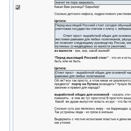
значит ее пора закрывать.
Какая Вам разница? Барыбир!
Сколько детского пафоса, подросткового умствова
Цитата:
Перед мыслящей Россией стоит сегодня обычный в
уничтожая государство плечом к плечу с либера
Ответ прост: выработкой общих для основной ча
жесткими рамками для любых политиканов, рвущих
не позволит следующему руководству России, кем
путинных (о медведевых из жалости умолчим).
из жалости
- вах, вах, какой жалкий!
"
Перед мыслящей Россией стои
т" - это он и е
быть или не быть.
Цитата:
Ответ прост - выработкой общих для основной ча
рамками для любых политиканов
Ой ли? все так просто, а чтож никак не реализует
предмета"
порчу на Путина
возводить? Чужую бе
законом и правил для народа?
выработкой общих для основной
- сказать эти
поменять - в чем же тут простота! В простоте мы
Какой же дурак выпустит власть из рук - что бы 
Сколько суть раз являлось миру - на баррикадах 
Так устроены люди - из грязи в князьки.
Выдержать с честью испытание властью и деньгам
как утопия.