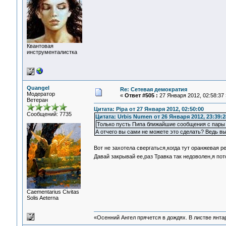
Квантовая
инструменталистка
Quangel
Re: Сетевая демократия
Модератор
«
Ответ #505 :
27 Января 2012, 02:58:37 
Ветеран
Цитата: Pipa от 27 Января 2012, 02:50:00
Сообщений: 7735
Цитата: Urbis Numen от 26 Января 2012, 23:39:2
Только пусть Пипа ближайшие сообщения с пары 
А отчего вы сами не можете это сделать? Ведь вы
Вот не захотела свергаться,когда тут оранжевая 
Давай закрывай ее,раз Травка так недоволен,я по
Сaementarius Civitas
Solis Aeterna
«Осенний Ангел прячется в дождях. В листве янтарн