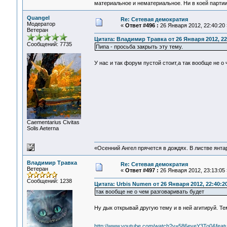
материальное и нематериальное. Ни в коей партии
Quangel
Re: Сетевая демократия
Модератор
«
Ответ #496 :
26 Января 2012, 22:40:20 
Ветеран
Цитата: Владимир Травка от 26 Января 2012, 22
Сообщений: 7735
Пипа - просьба закрыть эту тему.
У нас и так форум пустой стоит,а так вообще не о
Сaementarius Civitas
Solis Aeterna
«Осенний Ангел прячется в дождях. В листве янтарн
Владимир Травка
Re: Сетевая демократия
Ветеран
«
Ответ #497 :
26 Января 2012, 23:13:05 
Сообщений: 1238
Цитата: Urbis Numen от 26 Января 2012, 22:40:2
так вообще не о чем разговаривать будет
Ну дык открывай другую тему и в ней агитируй. 
http://www.youtube.com/watch?v=586eyeY3To0&featu