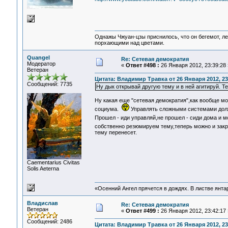
Однажы Чжуан-цзы приснилось, что он бегемот, л
порхающими над цветами.
Quangel
Re: Сетевая демократия
Модератор
«
Ответ #498 :
26 Января 2012, 23:39:28 
Ветеран
Цитата: Владимир Травка от 26 Января 2012, 23
Сообщений: 7735
Ну дык открывай другую тему и в ней агитируй. 
Ну какая еще "сетевая демократия",как вообще м
социума.
Управлять сложными системами долж
Прошел - иди управляй,не прошел - сиди дома и 
собственно резюмируем тему,теперь можно и зак
тему перенесет.
Сaementarius Civitas
Solis Aeterna
«Осенний Ангел прячется в дождях. В листве янтарн
Владислав
Re: Сетевая демократия
Ветеран
«
Ответ #499 :
26 Января 2012, 23:42:17 
Сообщений: 2486
Цитата: Владимир Травка от 26 Января 2012, 23