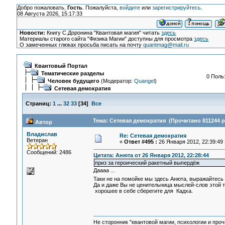
Добро пожаловать,
Гость
. Пожалуйста,
войдите
или
зарегистрируйтесь
.
08 Августа 2026, 15:17:33
Новости:
Книгу С.Доронина "Квантовая магия" читать
здесь
Материалы старого сайта "Физика Магии" доступны для просмотра
здесь
О замеченных глюках просьба писать на почту
quantmag@mail.ru
Квантовый Портал
Тематические разделы
0 Поль
Человек будущего
(Модератор:
Quangel
)
Сетевая демократия
Страниц:
1
...
32
33
[
34
]
Все
Тема: Сетевая демократия (Прочитано 811244 р
Автор
Владислав
Re: Сетевая демократия
Ветеран
«
Ответ #495 :
26 Января 2012, 22:39:49 
Сообщений: 2486
Цитата: Анюта от 26 Января 2012, 22:28:44
приз за героический ракетный выпердёж
Даааа ...
Таки не на помойке мы здесь Анюта, выражайтес
Да и даже Вы не ценительница мыслей-слов этой те
хорошее в себе сберегите для Кадха.
Не сторонник "квантовой магии, психологии и проч