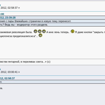
я
2012, 02:58:37 »
0:00
12, 23:39:28
ния с пары ближайших странички в новую тему перенесет.
ть? Ведь вы - модератор этого раздела.
 оранжевая революция была.
А мне лень теперь.
Я даже кнопки "закрыть т
циогенеза предапокалипсиса"...
истве янтарной, в переливах света...» (c)
я
2012, 03:00:41 »
12, 02:58:37
л.
ла.