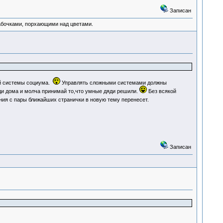
Записан
абочками, порхающими над цветами.
ой системы социума.
Управлять сложными системами должны
ди дома и молча принимай то,что умные дяди решили.
Без всякой
ия с пары ближайших странички в новую тему перенесет.
Записан