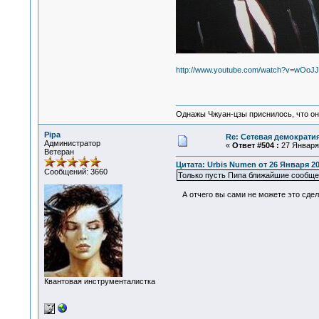
http://www.youtube.com/watch?v=wOoJJ
Однажы Чжуан-цзы приснилось, что он
Pipa
Re: Сетевая демократи
Администратор
«
Ответ #504 :
27 Января 
Ветеран
Цитата: Urbis Numen от 26 Января 20
Сообщений: 3660
Только пусть Пипа ближайшие сообщен
А отчего вы сами не можете это сдела
Квантовая инструменталистка