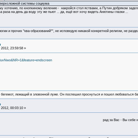
 сверхсложной системы социума
моему хотению, по кнопкиному велению - накройся стол яствами, а Путин добряком зад
раза на день да воду эту же пьют ... да, ещё вот хочу видеть Анютины глазки ...
логии и прочих "ква-образований"", не исповедую никакой конкретной религии, не раз
я
2012, 23:59:58 »
UduvNwo&NR=1&feature=endscreen
 бегемот, лежащий в зловонной луже. Он поспешил проснуться и пошел любоваться б
я
2012, 00:03:10 »
рад за Вас - Вы себе нашли мест