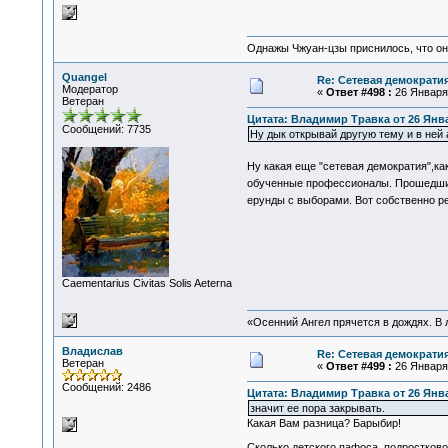
Однажы Чжуан-цзы приснилось, что он
Quangel
Re: Сетевая демократи
Модератор
«
Ответ #498 :
26 Января 
Ветеран
Цитата: Владимир Травка от 26 Янва
Сообщений: 7735
Ну дык открывай другую тему и в ней
Ну какая еще "сетевая демократия",к
обученные профессионалы. Прошедшие 
ерунды с выборами. Вот собственно р
Сaementarius Civitas Solis Aeterna
«Осенний Ангел прячется в дождях. В л
Владислав
Re: Сетевая демократи
Ветеран
«
Ответ #499 :
26 Января 
Сообщений: 2486
Цитата: Владимир Травка от 26 Янва
значит ее пора закрывать.
Какая Вам разница? Барыбир!
Сколько детского пафоса, подростково