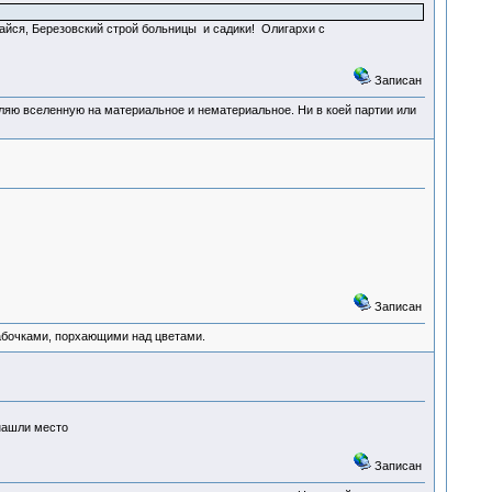
елайся, Березовский строй больницы и садики! Олигархи с
Записан
деляю вселенную на материальное и нематериальное. Ни в коей партии или
Записан
абочками, порхающими над цветами.
о
Записан