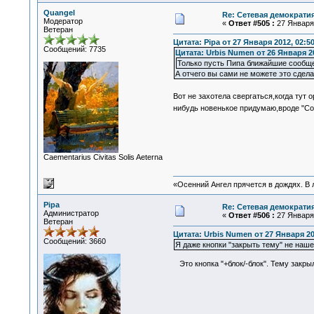
Quangel
Re: Сетевая демократи
Модератор
«
Ответ #505 :
27 Января 
Ветеран
Цитата: Pipa от 27 Января 2012, 02:5
Сообщений: 7735
Цитата: Urbis Numen от 26 Января 20
Только пусть Пипа ближайшие сообще
А отчего вы сами не можете это сдела
Вот не захотела свергаться,когда тут
нибудь новенькое придумаю,вроде "Со
Сaementarius Civitas Solis Aeterna
«Осенний Ангел прячется в дождях. В л
Pipa
Re: Сетевая демократи
Администратор
«
Ответ #506 :
27 Января 
Ветеран
Цитата: Urbis Numen от 27 Января 20
Сообщений: 3660
Я даже кнопки "закрыть тему" не наше
Это кнопка "+блок/-блок". Тему закры