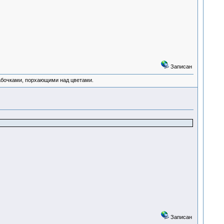
Записан
абочками, порхающими над цветами.
Записан