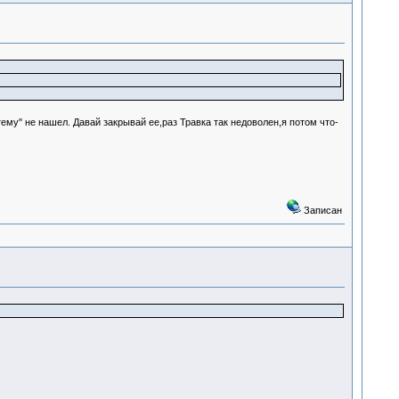
ему" не нашел. Давай закрывай ее,раз Травка так недоволен,я потом что-
Записан