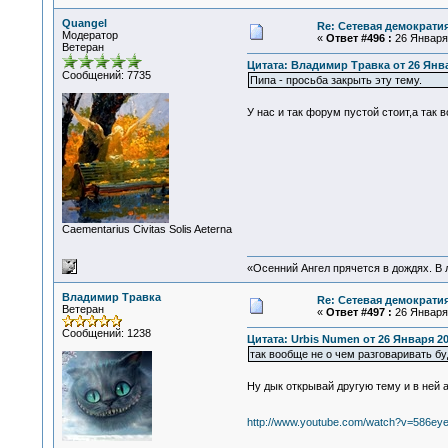
Quangel
Re: Сетевая демократи
Модератор
«
Ответ #496 :
26 Января 
Ветеран
Цитата: Владимир Травка от 26 Янва
Сообщений: 7735
Пипа - просьба закрыть эту тему.
У нас и так форум пустой стоит,а так 
Сaementarius Civitas Solis Aeterna
«Осенний Ангел прячется в дождях. В л
Владимир Травка
Re: Сетевая демократи
Ветеран
«
Ответ #497 :
26 Января 
Сообщений: 1238
Цитата: Urbis Numen от 26 Января 20
так вообще не о чем разговаривать бу
Ну дык открывай другую тему и в ней
http://www.youtube.com/watch?v=586eye