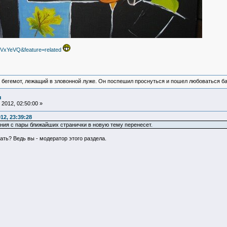
VxYeVQ&feature=related
 бегемот, лежащий в зловонной луже. Он поспешил проснуться и пошел любоваться б
я
2012, 02:50:00 »
12, 23:39:28
ия с пары ближайших странички в новую тему перенесет.
ть? Ведь вы - модератор этого раздела.