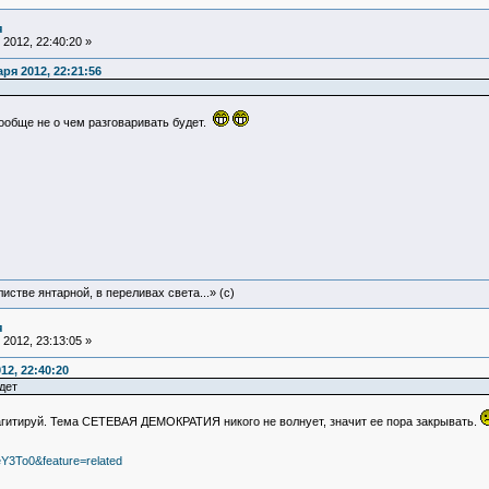
я
2012, 22:40:20 »
ря 2012, 22:21:56
вообще не о чем разговаривать будет.
истве янтарной, в переливах света...» (c)
я
2012, 23:13:05 »
12, 22:40:20
дет
 агитируй. Тема СЕТЕВАЯ ДЕМОКРАТИЯ никого не волнует, значит ее пора закрывать.
Y3To0&feature=related