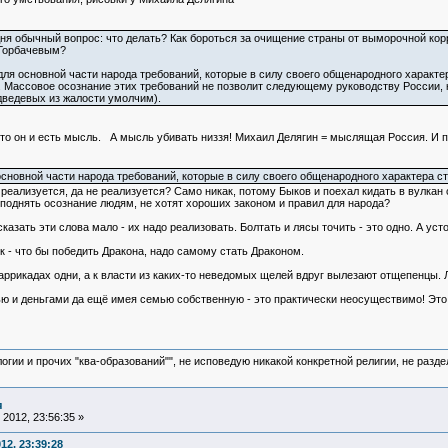
я обычный вопрос: что делать? Как бороться за очищение страны от выморочной корр
 Горбачевым?
основной части народа требований, которые в силу своего общенародного характера
а. Массовое осознание этих требований не позволит следующему руководству России, к
дведевых из жалости умолчим).
 это он и есть мысль. А мысль убивать низзя! Михаил Делягин = мыслящая Россия. И пр
основной части народа требований, которые в силу своего общенародного характера 
е реализуется, да не реализуется? Само никак, потому Быков и поехал кидать в вулка
поднять осознание людям, не хотят хороших законом и правил для народа?
 сказать эти слова мало - их надо реализовать. Болтать и лясы точить - это одно. А ус
к - что бы победить Дракона, надо самому стать Драконом.
аррикадах одни, а к власти из каких-то неведомых щелей вдруг вылезают отщепенцы. Лы
 и деньгами да ещё имея семью собственную - это практически неосуществимо! Это к
логии и прочих "ква-образований"", не исповедую никакой конкретной религии, не раз
я
2012, 23:56:35 »
12, 23:39:28