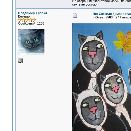
Не сторонник "квантовой магии, психо
секте не состою.
Владимир Травка
Re: Сетевая демократи
Ветеран
«
Ответ #503 :
27 Января 
Сообщений: 1238