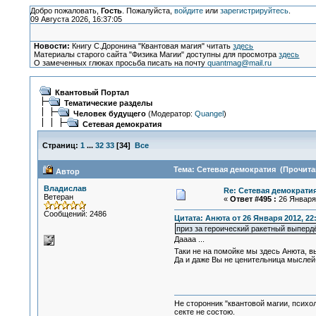
Добро пожаловать,
Гость
. Пожалуйста,
войдите
или
зарегистрируйтесь
.
09 Августа 2026, 16:37:05
Новости:
Книгу С.Доронина "Квантовая магия" читать
здесь
Материалы старого сайта "Физика Магии" доступны для просмотра
здесь
О замеченных глюках просьба писать на почту
quantmag@mail.ru
Квантовый Портал
Тематические разделы
Человек будущего
(Модератор:
Quangel
)
Сетевая демократия
Страниц:
1
...
32
33
[
34
]
Все
Тема: Сетевая демократия (Прочитан
Автор
Владислав
Re: Сетевая демократи
Ветеран
«
Ответ #495 :
26 Января 
Сообщений: 2486
Цитата: Анюта от 26 Января 2012, 22
приз за героический ракетный выперд
Даааа ...
Таки не на помойке мы здесь Анюта, 
Да и даже Вы не ценительница мыслей-с
Не сторонник "квантовой магии, психо
секте не состою.