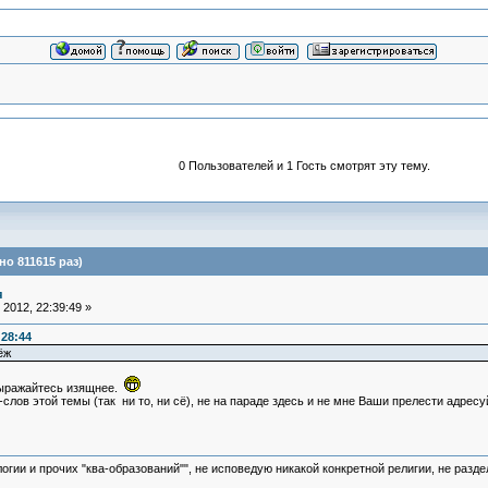
0 Пользователей и 1 Гость смотрят эту тему.
о 811615 раз)
я
2012, 22:39:49 »
:28:44
ёж
выражайтесь изящнее.
лов этой темы (так ни то, ни сё), не на параде здесь и не мне Ваши прелести адресу
логии и прочих "ква-образований"", не исповедую никакой конкретной религии, не раз