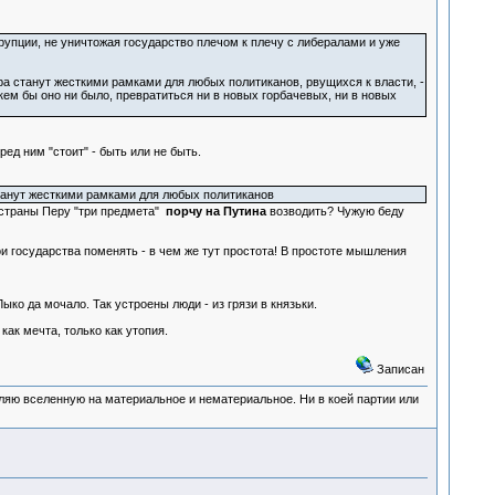
упции, не уничтожая государство плечом к плечу с либералами и уже
 станут жесткими рамками для любых политиканов, рвущихся к власти, -
ем бы оно ни было, превратиться ни в новых горбачевых, ни в новых
ед ним "стоит" - быть или не быть.
станут жесткими рамками для любых политиканов
н страны Перу "три предмета"
порчу на Путина
возводить? Чужую беду
тои государства поменять - в чем же тут простота! В простоте мышления
ко да мочало. Так устроены люди - из грязи в князьки.
ак мечта, только как утопия.
Записан
деляю вселенную на материальное и нематериальное. Ни в коей партии или