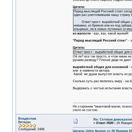
Цитата:
Перед мыслящей Россией стоит сегодн
один раз уничтожившим нашу страну
Ответ прост: выработкой общих для 
неважно, из Кремля или из-под забор
ельциных, ни в новых путинных (о ме
из жалости
- вах, вах, какой жалкий!
"
Перед мыслящей Россией стои
т" -
Цитата:
Ответ прост - выработкой общих для 
Ой ли? все так просто, а чтож никак н
руками разведу? Плохие дяди не дают 
выработкой общих для основной
-
или в наивности автора.
Какой же дурак выпустит власть из ру
Сколько суть раз являлось миру - на б
Выдержать с честью испытание властью
Не сторонник "квантовой магии, психо
секте не состою.
Владислав
Re: Сетевая демократи
Ветеран
«
Ответ #500 :
26 Января 
Сообщений: 2486
Цитата: Urbis Numen от 26 Января 20