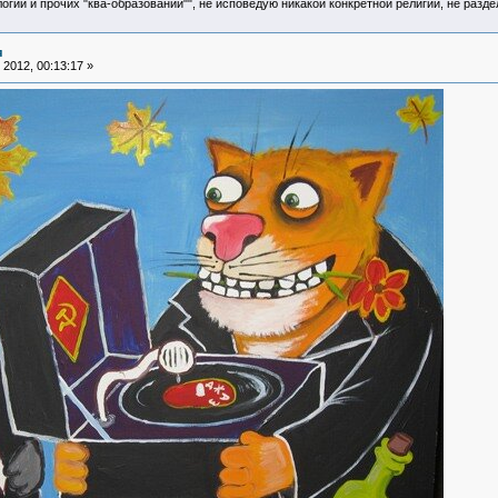
логии и прочих "ква-образований"", не исповедую никакой конкретной религии, не раз
я
2012, 00:13:17 »