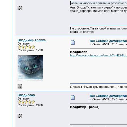
жать на кнопки и влиять на развитие
Ага. Эпоха "я, кнопки и экран" - по 
транс_корпорации мои ноги моют по два 
Не сторонник "квантовой магии, психо
секте не состою.
Владимир Травка
Re: Сетевая демократи
Ветеран
«
Ответ #501 :
26 Января 
Сообщений: 1238
Владислав
,
http://www.youtube.com/watch?v=fE91
Однажы Чжуан-цзы приснилось, что он
Владислав
Re: Сетевая демократи
Ветеран
«
Ответ #502 :
27 Января 
Сообщений: 2486
Владимир Травка
,