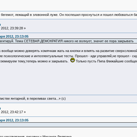
 бегемот, лежащий в зловонной луже. Он поспешил проснуться и пошел любоваться б
я
2012, 23:39:28 »
ря 2012, 23:13:05
 агитируй. Тема СЕТЕВАЯ ДЕМОКРАТИЯ никого не волнует, значит ее пора закрывать
ак вообще можно доверять хомячкам жать на кнопки и влиять на развитие сверхсложн
психологические и интеллектуальные тесты. Прошел - иди управляй,не прошел - си
езюмируем тему,теперь можно и закрывать.
Только пусть Пипа ближайшие сообщен
истве янтарной, в переливах света...» (c)
я
2012, 23:42:17 »
ря 2012, 23:13:05
го умствования, рисовки у Михаила Делягина