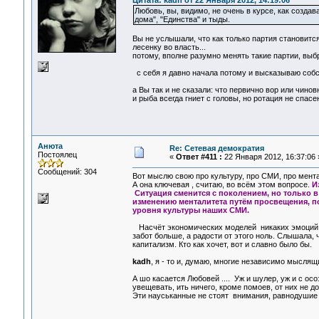
Цитата: kadh от 22 Января 2012, 14:19:06
Любовь, вы, видимо, не очень в курсе, как созда
дома", "Единства" и тыды.
Вы не услышали, что как только партия становится
лесенку во власть...
потому, вполне разумно менять такие партии, выбр
с себя я давно начала потому и высказываю собс
а Вы так и не сказали: что первично вор или чинов
и рыба всегда гниет с головы, но ротация не спасе
Анюта
Re: Сетевая демократия
Постоялец
«
Ответ #411 :
22 Января 2012, 16:37:06 
Сообщений: 304
Вот мыслю свою про культуру, про СМИ, про мента
А она ключевая , считаю, во всём этом вопросе.
И
Ситуация сменится с поколением, но только в
изменению менталитета путём просвещения, по
уровня культуры наших СМИ.
Насчёт экономических моделей никаких эмоций и м
забот больше, а радости от этого ноль. Слышала,
капитализм. Кто как хочет, вот и славно было бы.
kadh
, я - то и, думаю, многие независимо мысля
А шо касается Любовей .... Уж и шулер, уж и с ос
увещевать, ить ничего, кроме помоев, от них не д
Эти науськанные не стоят внимания, равнодушие 