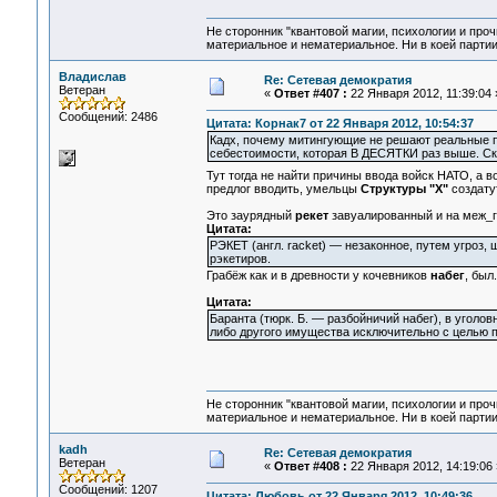
Не сторонник "квантовой магии, психологии и проч
материальное и нематериальное. Ни в коей партии
Владислав
Re: Сетевая демократия
Ветеран
«
Ответ #407 :
22 Января 2012, 11:39:04 
Сообщений: 2486
Цитата: Корнак7 от 22 Января 2012, 10:54:37
Кадх, почему митингующие не решают реальные 
себестоимости, которая В ДЕСЯТКИ раз выше. Ск
Тут тогда не найти причины ввода войск НАТО, а
предлог вводить, умельцы
Структуры "Х"
создату
Это заурядный
рекет
завуалированный и на меж_г
Цитата:
РЭКЕТ (англ. racket) — незаконное, путем угроз
рэкетиров.
Грабёж как и в древности у кочевников
набег
, был
Цитата:
Баранта (тюрк. Б. — разбойничий набег), в уголо
либо другого имущества исключительно с целью 
Не сторонник "квантовой магии, психологии и проч
материальное и нематериальное. Ни в коей партии
kadh
Re: Сетевая демократия
Ветеран
«
Ответ #408 :
22 Января 2012, 14:19:06 
Сообщений: 1207
Цитата: Любовь от 22 Января 2012, 10:49:36