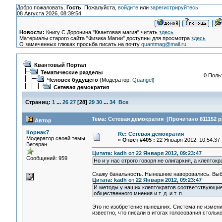
Добро пожаловать,
Гость
. Пожалуйста,
войдите
или
зарегистрируйтесь
.
08 Августа 2026, 08:39:54
Новости:
Книгу С.Доронина "Квантовая магия" читать
здесь
Материалы старого сайта "Физика Магии" доступны для просмотра
здесь
О замеченных глюках просьба писать на почту
quantmag@mail.ru
Квантовый Портал
Тематические разделы
0 Поль
Человек будущего
(Модератор:
Quangel
)
Сетевая демократия
Страниц:
1
...
26
27
[
28
]
29
30
...
34
Все
Тема: Сетевая демократия (Прочитано 811152 р
Автор
Корнак7
Re: Сетевая демократия
Модератор своей темы
«
Ответ #405 :
22 Января 2012, 10:54:37 
Ветеран
Цитата: kadh от 22 Января 2012, 09:23:47
Сообщений: 959
Но и у нас строго говоря не олигархия, а клептокр
Скажу банальность. Нынешние наворовались. Выбо
Цитата: kadh от 22 Января 2012, 09:23:47
И методы у наших клептократов соответствующие
общественного мнения и т. д. и т. п.
Это не изобретение нынешних. Система не измени
известно, что писали в итогах голосования столько