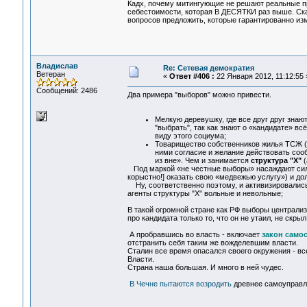
Кадх, почему митингующие не решают реальные п
себестоимости, которая В ДЕСЯТКИ раз выше. Ска
вопросов предложить, которые гарантированно изм
Владислав
Re: Сетевая демократия
Ветеран
«
Ответ #406 :
22 Января 2012, 11:12:55 
Сообщений: 2486
Два примера "выборов" можно привести.
Мелкую деревушку, где все друг друг знают
"выбрать", так как знают о «кандидате» всё
виду этого социума;
Товарищество собственников жилья ТСЖ (
ними согласие и желание действовать соо
из вне». Чем и занимается
структура "Х"
(
Под маркой «не честные выборы» насаждают силам
корыстно!] оказать свою «медвежью услугу») и дол
Ну, соответственно поэтому, и активизировались 
агенты структуры "Х" вольные и невольные;
В такой огромной стране как РФ выборы централиз
про кандидата только то, что он не утаил, не скрыл
А пробравшись во власть - включает
закон само
отстранить себя таким же вожделевшим власти.
Сталин все время опасался своего окружения - вс
Власти.
Страна наша большая. И много в ней чудес.
В Чечне пытаются возродить
древнее самоуправле