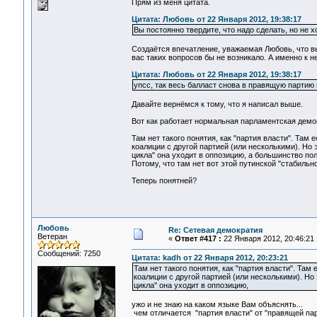
Прям из меня цитата.
Цитата: Любовь от 22 Января 2012, 19:38:17
Вы постоянно твердите, что надо сделать, но не х
Создаётся впечатление, уважаемая Любовь, что в
вас таких вопросов бы не возникало. А именно к не
Цитата: Любовь от 22 Января 2012, 19:38:17
упсс, так весь балласт снова в правящую партию 
Давайте вернёмся к тому, что я написал выше.
Вот как работает нормальная парламентская демо
Там нет такого понятия, как "партия власти". Там 
коалиции с другой партией (или несколькими). Но
цикла" она уходит в оппозицию, а большинство пол
Потому, что там нет вот этой путинской "стабильно
Теперь понятней?
Любовь
Re: Сетевая демократия
Ветеран
«
Ответ #417 :
22 Января 2012, 20:46:21 
Сообщений: 7250
Цитата: kadh от 22 Января 2012, 20:23:21
Там нет такого понятия, как "партия власти". Там
коалиции с другой партией (или несколькими). Но
цикла" она уходит в оппозицию,
ужо и не знаю на каком языке Вам объяснять...
чем отличается "партия власти" от "правящей па