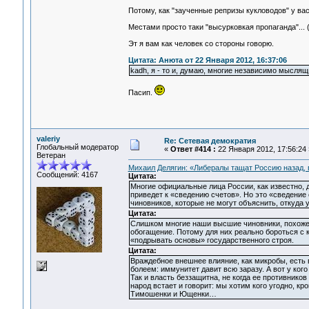
Потому, как "заученные репризы кукловодов" у ва
Местами просто таки "высурковкая пропаганда"... (
Эт я вам как человек со стороны говорю.
Цитата: Анюта от 22 Января 2012, 16:37:06
kadh, я - то и, думаю, многие независимо мысля
Пасип.
valeriy
Re: Сетевая демократия
Глобальный модератор
«
Ответ #414 :
22 Января 2012, 17:56:24 
Ветеран
Михаил Делягин: «Либералы тащат Россию назад, в
Сообщений: 4167
Цитата:
Многие официальные лица России, как известно, 
приведет к «сведению счетов». Но это «сведение
чиновников, которые не могут объяснить, откуда 
Цитата:
Слишком многие наши высшие чиновники, похоже
обогащение. Потому для них реально бороться с к
«подрывать основы» государственного строя.
Цитата:
Враждебное внешнее влияние, как микробы, есть в
болеем: иммунитет давит всю заразу. А вот у кого
Так и власть беззащитна, не когда ее противников
народ встает и говорит: мы хотим кого угодно, кр
Тимошенки и Ющенки…