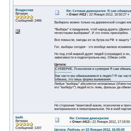
Владислав
Re: Сетевая демократия- Я сам обманыв
Ветеран
«
Ответ #412 :
22 Января 2012, 16:50:27 »
Сообщений: 2486
Выбирать можно только на деревенской сходке ил
"Выборы" и придумали, чтоб народ дурить (Демон 
нечестными выборами". И это очень прискорбно.
Все помысли, наезды из-за бугра на РФ в защиту 
Гос. выборы сегодня - это вообще жалкое искаже
Но под этой маркой дурят людей (сограждан) и он,
зависимости и подконтрольна ему. Обман себя.
Цитата:
СУЕВЕРИЕ. Психология и суеверия Я сам обманыва
--------------
Как часто мы обманываемся в людях? Я так часте
обмана, это лишь форма выживания.
Любые "выборы" абсолютно незнакомых (Известна 
его "выберут") людей есть ложь, фальшь да обман
Не сторонник "квантовой магии, психологии и проч
материальное и нематериальное. Ни в коей партии
kadh
Re: Сетевая демократия
Ветеран
«
Ответ #413 :
22 Января 2012, 17:19:50 
Сообщений: 1207
Цитата: Любовь от 22 Января 2012, 16:05:00