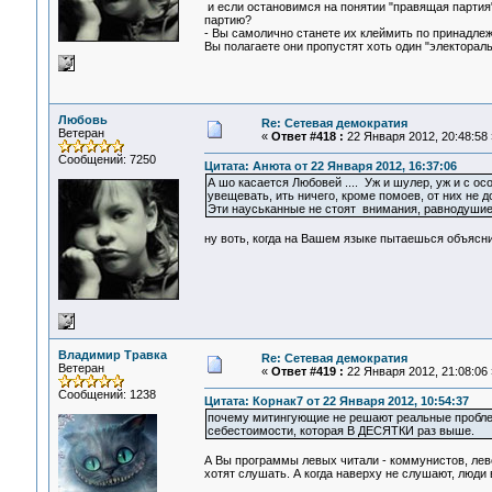
и если остановимся на понятии "правящая партия",
партию?
- Вы самолично станете их клеймить по принадлеж
Вы полагаете они пропустят хоть один "электорал
Любовь
Re: Сетевая демократия
Ветеран
«
Ответ #418 :
22 Января 2012, 20:48:58 
Сообщений: 7250
Цитата: Анюта от 22 Января 2012, 16:37:06
А шо касается Любовей .... Уж и шулер, уж и с о
увещевать, ить ничего, кроме помоев, от них не д
Эти науськанные не стоят внимания, равнодушие
ну воть, когда на Вашем языке пытаешься объясни
Владимир Травка
Re: Сетевая демократия
Ветеран
«
Ответ #419 :
22 Января 2012, 21:08:06 
Сообщений: 1238
Цитата: Корнак7 от 22 Января 2012, 10:54:37
почему митингующие не решают реальные пробле
себестоимости, которая В ДЕСЯТКИ раз выше.
А Вы программы левых читали - коммунистов, лево
хотят слушать. А когда наверху не слушают, люди 