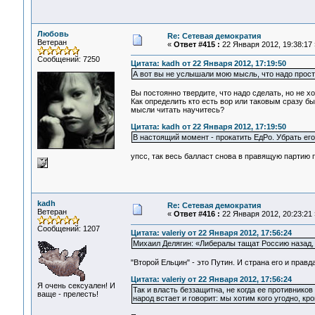
Любовь
Re: Сетевая демократия
Ветеран
«
Ответ #415 :
22 Января 2012, 19:38:17 
Сообщений: 7250
Цитата: kadh от 22 Января 2012, 17:19:50
А вот вы не услышали мою мысль, что надо прост
Вы постоянно твердите, что надо сделать, но не х
Как определить кто есть вор или таковым сразу бы
мысли читать научитесь?
Цитата: kadh от 22 Января 2012, 17:19:50
В настоящий момент - прокатить ЕдРо. Убрать ег
упсс, так весь балласт снова в правящую партию 
kadh
Re: Сетевая демократия
Ветеран
«
Ответ #416 :
22 Января 2012, 20:23:21 
Сообщений: 1207
Цитата: valeriy от 22 Января 2012, 17:56:24
Михаил Делягин: «Либералы тащат Россию назад, 
"Второй Ельцин" - это Путин. И страна его и правд
Цитата: valeriy от 22 Января 2012, 17:56:24
Я очень сексуален! И
Так и власть беззащитна, не когда ее противников
ваще - прелесть!
народ встает и говорит: мы хотим кого угодно, кро