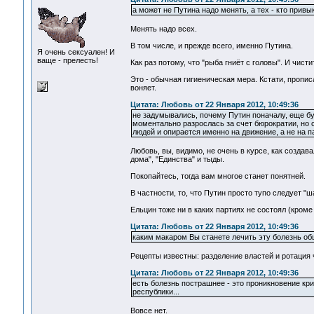
а может не Путина надо менять, а тех - кто прив
Менять надо всех.
В том числе, и прежде всего, именно Путина.
Я очень сексуален! И
ваще - прелесть!
Как раз потому, что "рыба гниёт с головы". И чисти
Это - обычная гигиеническая мера. Кстати, прописа
воняет.
Цитата: Любовь от 22 Января 2012, 10:49:36
не задумывались, почему Путин поначалу, еще бу
моментально разрослась за счет бюрократии, но 
людей и опирается именно на движение, а не на па
Любовь, вы, видимо, не очень в курсе, как созда
дома", "Единства" и тыды.
Покопайтесь, тогда вам многое станет понятней.
В частности, то, что Путин просто тупо следует "ша
Ельцин тоже ни в каких партиях не состоял (кроме
Цитата: Любовь от 22 Января 2012, 10:49:36
каким макаром Вы станете лечить эту болезнь о
Рецепты известны: разделение властей и ротация 
Цитата: Любовь от 22 Января 2012, 10:49:36
есть болезнь пострашнее - это проникновение кр
республики...
Вовсе нет.