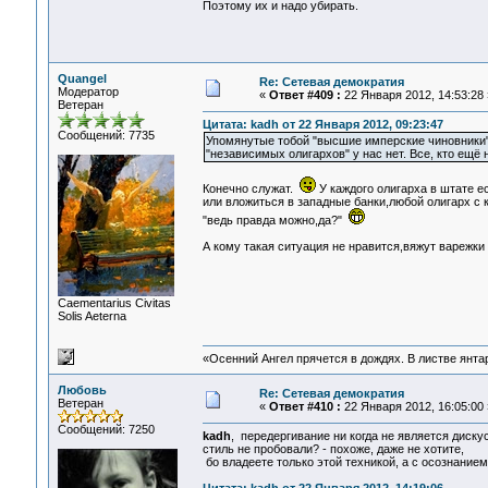
Поэтому их и надо убирать.
Quangel
Re: Сетевая демократия
Модератор
«
Ответ #409 :
22 Января 2012, 14:53:28 
Ветеран
Цитата: kadh от 22 Января 2012, 09:23:47
Сообщений: 7735
Упомянутые тобой "высшие имперские чиновники" и
"независимых олигархов" у нас нет. Все, кто ещё 
Конечно служат.
У каждого олигарха в штате 
или вложиться в западные банки,любой олигарх с
"ведь правда можно,да?"
А кому такая ситуация не нравится,вяжут варежки
Сaementarius Civitas
Solis Aeterna
«Осенний Ангел прячется в дождях. В листве янтарн
Любовь
Re: Сетевая демократия
Ветеран
«
Ответ #410 :
22 Января 2012, 16:05:00 
Сообщений: 7250
kadh
, передергивание ни когда не является диску
стиль не пробовали? - похоже, даже не хотите,
бо владеете только этой техникой, а с осознанием