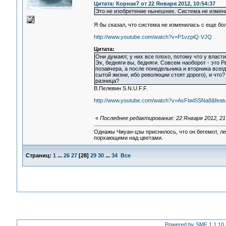
Цитата: Корнак7 от 22 Января 2012, 10:54:37
Это не изобретение нынешних. Система не измени
Я бы сказал, что система не изменилась с еще бол
http://www.youtube.com/watch?v=P1vzpiQ-VJQ
Цитата:
Они думают, у них все плохо, потому что у власти
Эх, бедняги вы, бедняги. Совсем наоборот - это Рв
позавчера, а после понедельника и вторника всег
сытой жизни, ибо революции стоят дорого), и что?
разница?
В.Пелевин S.N.U.F.F.
http://www.youtube.com/watch?v=AsFtwlSSNa8&fea
«
Последнее редактирование: 22 Января 2012, 21
Однажы Чжуан-цзы приснилось, что он бегемот, л
порхающими над цветами.
Страниц:
1
...
26
27
[
28
]
29
30
...
34
Все
Powered by SMF 1.1.10