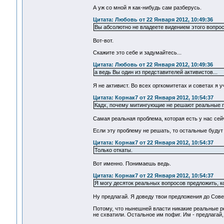
А уж со мной я как-нибудь сам разберусь.
Цитата: Любовь от 22 Января 2012, 10:49:36
Вы абсолютно не владеете видением этого вопроса
Вот-вот.
Скажите это себе и задумайтесь...
Цитата: Любовь от 22 Января 2012, 10:49:36
а ведь Вы один из представителей активистов...
Я не активист. Во всех оргкомитетах и советах я у
Цитата: Корнак7 от 22 Января 2012, 10:54:37
Кадх, почему митингующие не решают реальные 
Самая реальная проблема, которая есть у нас сей
Если эту проблему не решать, то остальные будут 
Цитата: Корнак7 от 22 Января 2012, 10:54:37
Только откаты.
Вот именно. Понимаешь ведь.
Цитата: Корнак7 от 22 Января 2012, 10:54:37
Я могу десяток реальных вопросов предложить, к
Ну предлагай. Я доведу твои предложения до Сове
Потому, что нынешней власти никакие реальные ре
не схватили. Остальное им пофиг. Им - предлагай, н