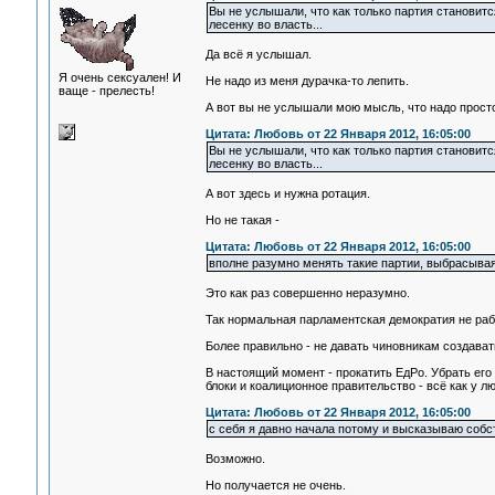
Вы не услышали, что как только партия становитс
лесенку во власть...
Да всё я услышал.
Я очень сексуален! И
Не надо из меня дурачка-то лепить.
ваще - прелесть!
А вот вы не услышали мою мысль, что надо просто
Цитата: Любовь от 22 Января 2012, 16:05:00
Вы не услышали, что как только партия становитс
лесенку во власть...
А вот здесь и нужна ротация.
Но не такая -
Цитата: Любовь от 22 Января 2012, 16:05:00
вполне разумно менять такие партии, выбрасывая 
Это как раз совершенно неразумно.
Так нормальная парламентская демократия не раб
Более правильно - не давать чиновникам создавать
В настоящий момент - прокатить ЕдРо. Убрать его
блоки и коалиционное правительство - всё как у лю
Цитата: Любовь от 22 Января 2012, 16:05:00
с себя я давно начала потому и высказываю собс
Возможно.
Но получается не очень.