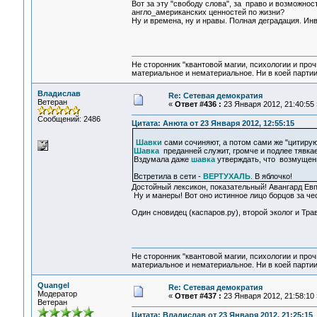
Вот за эту "свободу слова", за право и возможно
англо_американских ценностей по жизни?
Ну и времена, ну и нравы. Полная деградация. Ин
Не сторонник "квантовой магии, психологии и проч
материальное и нематериальное. Ни в коей партии
Владислав
Re: Сетевая демократия
Ветеран
«
Ответ #436 :
23 Января 2012, 21:40:55 
Сообщений: 2486
Цитата: Анюта от 23 Января 2012, 12:55:15
Шавки
сами сочиняют, а потом сами же "цитирую
Шавка
преданней служит, громче и подлее тявкает
Вздумала даже
шавка
утверждать, что возмущени
Встретила в сети -
ВЕРТУХАЛЬ
. В яблочко!
Достойный лексикон, показательный! Авангард Евп
Ну и манеры! Вот оно истинное лицо борцов за че
Один сновидец (каспаров.ру), второй эколог и Тр
Не сторонник "квантовой магии, психологии и проч
материальное и нематериальное. Ни в коей партии
Quangel
Re: Сетевая демократия
Модератор
«
Ответ #437 :
23 Января 2012, 21:58:10 
Ветеран
Цитата: Владислав от 23 Января 2012, 21:25:15