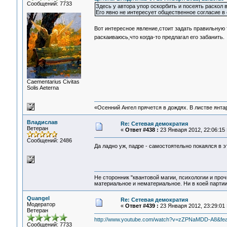
Сообщений: 7733
Здесь у автора упор оскорбить и посеять раскол 
Его явно не интересует общественное согласие в 
Вот интересное явление,стоит задать правильну
раскаиваюсь,что когда-то предлагал его забанить
Сaementarius Civitas
Solis Aeterna
«Осенний Ангел прячется в дождях. В листве янтарн
Владислав
Re: Сетевая демократия
Ветеран
«
Ответ #438 :
23 Января 2012, 22:06:15 
Сообщений: 2486
Да ладно уж, падре - самостоятельно покаялся в э
Не сторонник "квантовой магии, психологии и проч
материальное и нематериальное. Ни в коей партии
Quangel
Re: Сетевая демократия
Модератор
«
Ответ #439 :
23 Января 2012, 23:29:01 
Ветеран
http://www.youtube.com/watch?v=zZPNaMDD-A8&fea
Сообщений: 7733