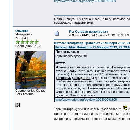
http://www.rodon.org/society-100401091809
Однажы Чжуан-цзы приснилось, что он бегемот, л
порхающими над цветами.
Quangel
Re: Сетевая демократия
Модератор
«
Ответ #441 :
24 Января 2012, 00:30:09 
Ветеран
Цитата: Владимир Травка от 23 Января 2012, 23
Сообщений: 7733
Цитата: Urbis Numen от 23 Января 2012, 23:29:0
Прелесть какая
Терминатор Кургинян:
Цитата:
Я отвечу на Ваш вопрос в точности. Я всегда от
стабильность чего? Чего? Вот все говорят "стабил
разному). Стабильность чего? Стабильность вот 
регресса, деградации
, а для кого-то является 
стабилизировал вообще что-то, он стабилизировал
что есть. Общество, одержимое некоторыми собла
исторического пути. Причем отречься грубо, не т
Сaementarius Civitas
Очень резко оно это сделало. Потом оно поняло,
Solis Aeterna
сделало. Оно это сделало!
http://www.rodon.org/society-100401091809
Терминатора Кургиняна очень часто заносит.
В
отказывается от теодицеи в метафизике. Метафизи
либерализма,они имеют ценность в глазах Верхов