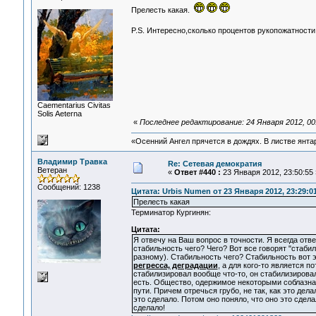
Прелесть какая.
P.S. Интересно,сколько процентов рукопожатност
Сaementarius Civitas
Solis Aeterna
«
Последнее редактирование: 24 Января 2012, 00
«Осенний Ангел прячется в дождях. В листве янтарн
Владимир Травка
Re: Сетевая демократия
Ветеран
«
Ответ #440 :
23 Января 2012, 23:50:55 
Сообщений: 1238
Цитата: Urbis Numen от 23 Января 2012, 23:29:0
Прелесть какая
Терминатор Кургинян:
Цитата:
Я отвечу на Ваш вопрос в точности. Я всегда от
стабильность чего? Чего? Вот все говорят "стабиль
разному). Стабильность чего? Стабильность вот э
регресса, деградации
, а для кого-то является 
стабилизировал вообще что-то, он стабилизировал 
есть. Общество, одержимое некоторыми соблазнам
пути. Причем отречься грубо, не так, как это де
это сделало. Потом оно поняло, что оно это сде
сделало!