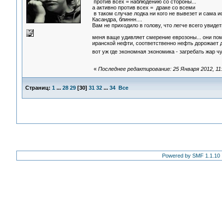
против всех = наблюдению со стороны...
а активно против всех = драке со всеми
в таком случае лодка ни кого не вывезет и сама ис
Касандра, блиннн....
Вам не приходило в голову, что легче всего увиде
меня ваще удивляет смерение еврозоны... они по
иранской нефти, соответственно нефть дорожает д
вот уж где экономная экономика - загребать жар 
«
Последнее редактирование: 25 Января 2012, 11
Страниц:
1
...
28
29
[
30
]
31
32
...
34
Все
Powered by SMF 1.1.10