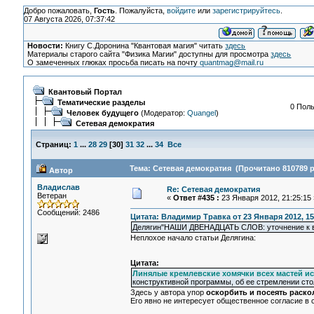
Добро пожаловать,
Гость
. Пожалуйста,
войдите
или
зарегистрируйтесь
.
07 Августа 2026, 07:37:42
Новости:
Книгу С.Доронина "Квантовая магия" читать
здесь
Материалы старого сайта "Физика Магии" доступны для просмотра
здесь
О замеченных глюках просьба писать на почту
quantmag@mail.ru
Квантовый Портал
Тематические разделы
0 Поль
Человек будущего
(Модератор:
Quangel
)
Сетевая демократия
Страниц:
1
...
28
29
[
30
]
31
32
...
34
Все
Тема: Сетевая демократия (Прочитано 810789 р
Автор
Владислав
Re: Сетевая демократия
Ветеран
«
Ответ #435 :
23 Января 2012, 21:25:15 
Сообщений: 2486
Цитата: Владимир Травка от 23 Января 2012, 15
Делягин"НАШИ ДВЕНАДЦАТЬ СЛОВ: уточнение к вопр
Неплохое начало статьи Делягина:
Цитата:
Линялые кремлевские хомячки всех мастей и
конструктивной программы, об ее стремлении стол
Здесь у автора упор
оскорбить и посеять раско
Его явно не интересует общественное согласие в 