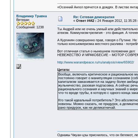
«Осенний Ангел прячется в дождях. В листве янтарн
Владимир Травка
Re: Сетевая демократия
Ветеран
«
Ответ #442 :
24 Января 2012, 11:35:28 
Сообщений: 1238
Ты Андрей или не очень умный или действительно 
атеизм. Коммунизм+религия - это фикция. А точн
А Кургинян совершенно прав, говоря о Путине. Не
только консьюмеризма местного разлива - потребл
Вот отличная статья о нынешнем положении дел:
НЕВЕЖЕСТВО И МРАКОБЕСИЕ – МОТОР СОВРЕ
http://www.warandpeace.ru/ru/analysis/view/65902/
Цитата:
Вообще, включать критическое и рациональное мыш
постоянно говорит о манипуляции сознанием (соб
капитализм замахивается на задачу более амбиц
жульничество, разовая подтасовка. А сейчас реч
рационального сознания и научных знаний о мире
что-то вроде трубы, в которую с одного конца зак
Кто такой идеальный потребитель? Это абсолют
новизны. Можно сказать, не придурок, а деликатне
рано придурок, как ни деликатничай.
Однажы Чжуан-цзы приснилось, что он бегемот, л