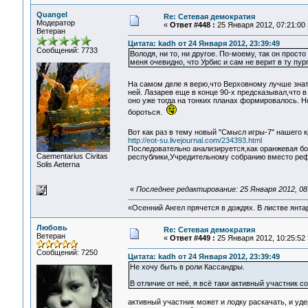
Quangel
Re: Сетевая демократия
Модератор
«
Ответ #448 :
25 Января 2012, 07:21:00 
Ветеран
Цитата: kadh от 24 Января 2012, 23:39:49
Сообщений: 7733
Володя, ни то, ни другое. По-моему, так он прост
меня очевидно, что Урбис и сам не верит в ту пургу
На самом деле я верю,что Верховному лучше знат
ней. Лазарев еще в конце 90-х предсказывал,что в
оно уже тогда на тонких планах формировалось. Но
бороться.
Вот как раз в тему новый "Смысл игры-7" нашего 
http://eot-su.livejournal.com/234393.html
Последовательно анализируется,как оранжевая бо
Сaementarius Civitas
республики,Учредительному собранию вместо реф
Solis Aeterna
«
Последнее редактирование: 25 Января 2012, 08
«Осенний Ангел прячется в дождях. В листве янтарн
Любовь
Re: Сетевая демократия
Ветеран
«
Ответ #449 :
25 Января 2012, 10:25:52 
Сообщений: 7250
Цитата: kadh от 24 Января 2012, 23:39:49
Не хочу быть в роли Кассандры.
В отличие от неё, я всё таки активный участник с
активный участник может и лодку раскачать, и уде