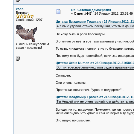
kadh
Re: Сетевая демократия
Ветеран
«
Ответ #447 :
24 Января 2012, 23:39:49 
Сообщений: 1207
Цитата: Владимир Травка от 23 Января 2012, 21
А я бы с удовольствием послушал, что ты в данн
Не хочу быть в роли Кассандры.
В отличие от неё, я всё таки активный участник со
Я очень сексуален! И
ваще - прелесть!
То есть, я надеюсь повлиять но то будущее, котор
Поэтому мне будет спокойней, если эта информац
Цитата: Urbis Numen от 23 Января 2012, 21:58:1
Вот интересное явление,стоит задать правильну
Согласен.
Они очень полезны.
Просто как показатель "уровня поддержки"...
Цитата: Владимир Травка от 24 Января 2012, 11
Ты Андрей или не очень умный или действительно 
Володя, ни то, ни другое. По-моему, так он прост
меня очевидно, что Урбис и сам не верит в ту пургу
Это видно по смайлам.