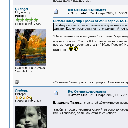
порхающими над цветами.
Quangel
Re: Сетевая демократия
Модератор
«
Ответ #443 :
24 Января 2012, 13:56:29 
Ветеран
Цитата: Владимир Травка от 24 Января 2012, 11
Сообщений: 7733
Ты Андрей или не очень умный или действительно
атеизм. Коммунизм+религия - это фикция. А точн
"Метафизический коммунизм" - это уже Сверхмодер
научное знание. У меня ЖЖ с этого поста начинае
постом идет интересная статья,"Эйдос Русской Им
развитие.
Сaementarius Civitas
Solis Aeterna
«Осенний Ангел прячется в дождях. В листве янтарн
Любовь
Re: Сетевая демократия
Ветеран
«
Ответ #444 :
24 Января 2012, 14:17:37 
Сообщений: 7250
Владимир Травка
, с цитатой абсолютно согласна
как быть тогда с уровнем жизни? где золотая сере
как Вы запоете, если Вам отключить свет?