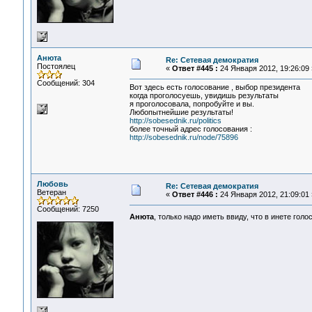
Анюта
Re: Сетевая демократия
Постоялец
«
Ответ #445 :
24 Января 2012, 19:26:09 
Сообщений: 304
Вот здесь есть голосование , выбор президента
когда проголосуешь, увидишь результаты
я проголосовала, попробуйте и вы.
Любопытнейшие результаты!
http://sobesednik.ru/politics
более точный адрес голосования :
http://sobesednik.ru/node/75896
Любовь
Re: Сетевая демократия
Ветеран
«
Ответ #446 :
24 Января 2012, 21:09:01 
Сообщений: 7250
Анюта
, только надо иметь ввиду, что в инете голо