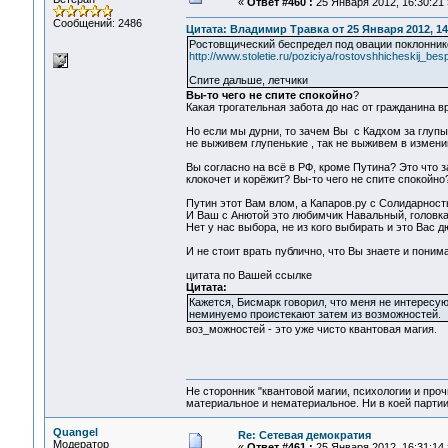
«
Ответ #460 :
25 Января 2012, 16:30:21 
Сообщений: 2486
Цитата: Владимир Травка от 25 Января 2012, 14
Ростовщический беспредел под овации поклонник
http://www.stoletie.ru/poziciya/rostovshhicheskij_b
Спите дальше, летчики
Вы-то чего не спите спокойно
?
Какая трогательная забота до нас от гражданина в
Но если мы дурни, то зачем Вы с Кадхом за глупы
не выживем глупенькие , так не выживем в измен
Вы согласно на всё в РФ, кроме Путина? Это что з
клокочет и корёжит? Вы-то чего не спите спокойно
Путин этот Вам влом, а Капаров.ру с Солидарность
И Ваш с Анютой это любимчик Навальный, головка 
Нет у нас выбора, не из кого выбирать и это Вас д
И не стоит врать публично, что Вы знаете и поним
цитата по Вашей ссылке
Цитата:
Кажется, Бисмарк говорил, что меня не интересу
неминуемо проистекают затем из возможностей.
воз_можностей - это уже чисто квантовая магия.
Не сторонник "квантовой магии, психологии и проч
материальное и нематериальное. Ни в коей партии
Quangel
Re: Сетевая демократия
Модератор
«
Ответ #461 :
25 Января 2012, 16:31:14 