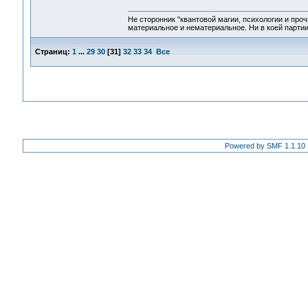
Не сторонник "квантовой магии, психологии и проч
материальное и нематериальное. Ни в коей партии
Страниц:
1
...
29
30
[
31
]
32
33
34
Все
Powered by SMF 1.1.10