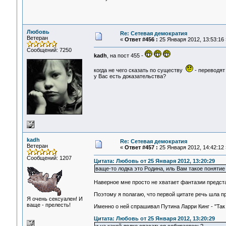
Любовь
Re: Сетевая демократия
Ветеран
«
Ответ #456 :
25 Января 2012, 13:53:16 
Сообщений: 7250
kadh
, на пост 455 -
когда не чего сказать по существу
- переводят 
у Вас есть доказательства?
kadh
Re: Сетевая демократия
Ветеран
«
Ответ #457 :
25 Января 2012, 14:42:12 
Сообщений: 1207
Цитата: Любовь от 25 Января 2012, 13:20:29
ваще-то лодка это Родина, иль Вам такое понятие
Наверное мне просто не хватает фантазии предст
Поэтому я полагаю, что первой цитате речь шла пр
Я очень сексуален! И
ваще - прелесть!
Именно о ней спрашивал Путина Ларри Кинг - "Так 
Цитата: Любовь от 25 Января 2012, 13:20:29