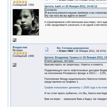
Сообщений: 7250
Цитата: kadh от 25 Января 2012, 14:42:12
Согласен.
Я воспользовался вашим приёмом и вы отреагиро
Ну так чего же вы ждёте от меня?
я отреагировала собственными мыслями, чего ждал
а Вы продолжаете умничать и ни одной собственно
Владислав
Re: Сетевая демократия
Ветеран
«
Ответ #464 :
25 Января 2012, 18:10:52 
Сообщений: 2486
Цитата: Владимир Травка от 25 Января 2012, 14
Спите дальше, летчики
Красиво врать не запретишь. Наветы и клевета.
Подавляющую часть нефтегазовых доходов бюджет
на пополнение Резервного фонда: в 2012 г. – 3,3%, в
Пополнение Фонда национального благосостояния
представлена на Графике 1.
График показывает динамику с 2008 года и на пл
И не стоит врать публично, что Вы, Анюта или Кад
Вам не верю - приказали Вам и Кадху так твердит