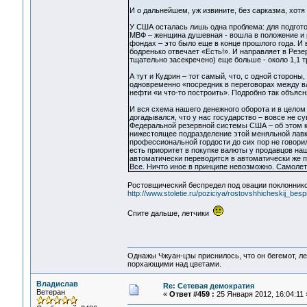
И о дальнейшем, уж извините, без сарказма, хотя
У США осталась лишь одна проблема: для подготов
МВФ – женщина душевная - вошла в положение и 
фондах – это было еще в конце прошлого года. И 
бодренько отвечает «Есть!». И направляет в Рез
тщательно засекречено) еще больше - около 1,1 
А тут и Кудрин – тот самый, что, с одной стороны,
одновременно «посредник в переговорах между вл
нефти «и что-то построить». Подробно так объяс
И вся схема нашего денежного оборота и в целом
догадывался, что у нас государство – вовсе не с
Федеральной резервной системы США – об этом ко
нижестоящее подразделение этой меняльной лавки
профессиональной гордости до сих пор не говорил
есть приоритет в покупке валюты у продавцов наш
автоматически переводится в автоматически же п
Все. Ничто иное в принципе невозможно. Самолет
Ростовщический беспредел под овации поклонник
http://www.stoletie.ru/poziciya/rostovshhicheskij_b
Спите дальше, летчики
Однажы Чжуан-цзы приснилось, что он бегемот, л
порхающими над цветами.
Владислав
Re: Сетевая демократия
Ветеран
«
Ответ #459 :
25 Января 2012, 16:04:11 