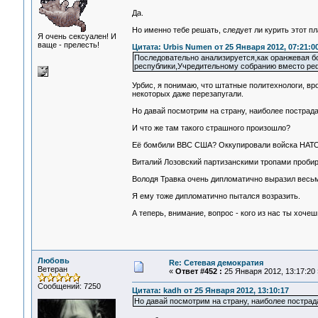
Да.
Но именно тебе решать, следует ли курить этот пл
Я очень сексуален! И
ваще - прелесть!
Цитата: Urbis Numen от 25 Января 2012, 07:21:0
Последовательно анализируется,как оранжевая б
республики,Учредительному собранию вместо ре
Урбис, я понимаю, что штатные политехнологи, вр
некоторых даже перезапугали.
Но давай посмотрим на страну, наиболее пострада
И что же там такого страшного произошло?
Её бомбили ВВС США? Оккупировали войска НАТ
Виталий Лозовский партизанскими тропами пробир
Володя Травка очень дипломатично выразил весьма 
Я ему тоже дипломатично пытался возразить.
А теперь, внимание, вопрос - кого из нас ты хоче
Любовь
Re: Сетевая демократия
Ветеран
«
Ответ #452 :
25 Января 2012, 13:17:20 
Сообщений: 7250
Цитата: kadh от 25 Января 2012, 13:10:17
Но давай посмотрим на страну, наиболее пострада