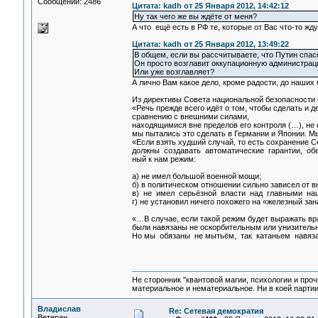
Сообщений: 2486
Цитата: kadh от 25 Января 2012, 14:42:12
Ну так чего же вы ждёте от меня?
А что ещё есть в РФ те, которые от Вас что-то жду
Цитата: kadh от 25 Января 2012, 13:49:22
В общем, если вы рассчитываете, что Путин спасё
Он просто возглавит оккупационную администраци
Или уже возглавляет?
А лично Вам какое дело, кроме радости, до наших
Из директивы Совета национальной безопасности 
«Речь прежде всего идёт о том, чтобы сделать и
сравнению с внешними силами,
находящимися вне пределов его контроля (…), не 
мы пытались это сделать в Германии и Японии. М
«Если взять худший случай, то есть сохранение 
должны создавать автоматические гарантии, о
ный к нам режим:
а) не имел большой военной мощи;
б) в политическом отношении сильно зависел от в
в) не имел серьёзной власти над главными на
г) не установил ничего похожего на «железный зан
«…В случае, если такой режим будет выражать вр
были навязаны не оскорбительным или унизитель
Но мы обязаны не мытьём, так катаньем навяза
Не сторонник "квантовой магии, психологии и проч
материальное и нематериальное. Ни в коей партии
Владислав
Re: Сетевая демократия
Ветеран