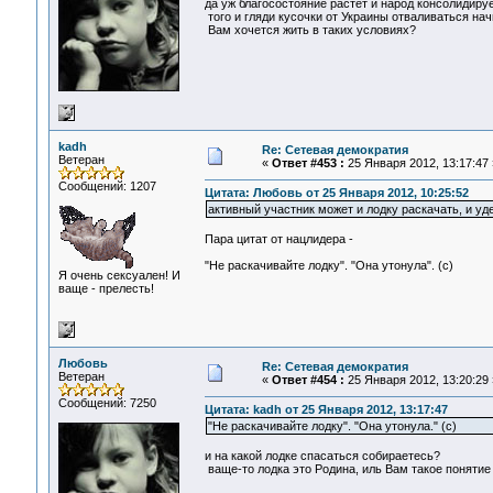
да уж благосостояние растет и народ консолидируе
того и гляди кусочки от Украины отваливаться начн
Вам хочется жить в таких условиях?
kadh
Re: Сетевая демократия
Ветеран
«
Ответ #453 :
25 Января 2012, 13:17:47 
Сообщений: 1207
Цитата: Любовь от 25 Января 2012, 10:25:52
активный участник может и лодку раскачать, и уде
Пара цитат от нацлидера -
"Не раскачивайте лодку". "Она утонула". (с)
Я очень сексуален! И
ваще - прелесть!
Любовь
Re: Сетевая демократия
Ветеран
«
Ответ #454 :
25 Января 2012, 13:20:29 
Сообщений: 7250
Цитата: kadh от 25 Января 2012, 13:17:47
"Не раскачивайте лодку". "Она утонула." (с)
и на какой лодке спасаться собираетесь?
ваще-то лодка это Родина, иль Вам такое понятие