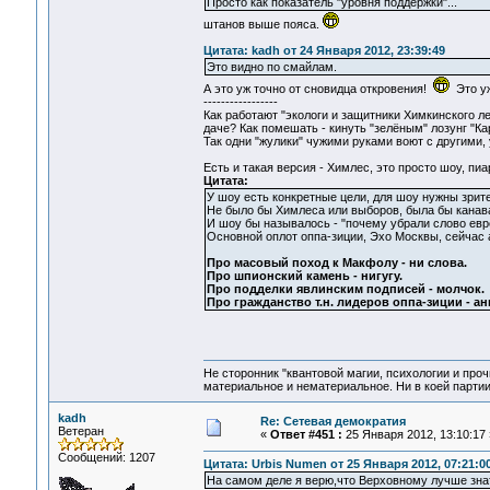
Просто как показатель "уровня поддержки"...
штанов выше пояса.
Цитата: kadh от 24 Января 2012, 23:39:49
Это видно по смайлам.
А это уж точно от сновидца откровения!
Это уж
-----------------
Как работают "экологи и защитники Химкинского ле
даче? Как помешать - кинуть "зелёным" лозунг "Кар
Так одни "жулики" чужими руками воют с другими,
Есть и такая версия - Химлес, это просто шоу, пиа
Цитата:
У шоу есть конкретные цели, для шоу нужны зрите
Не было бы Химлеса или выборов, была бы канава
И шоу бы называлось - "почему убрали слово евр
Основной оплот оппа-зиции, Эхо Москвы, сейчас а
Про масовый поход к Макфолу - ни слова.
Про шпионский камень - нигугу.
Про подделки явлинским подписей - молчок.
Про гражданство т.н. лидеров оппа-зиции - а
Не сторонник "квантовой магии, психологии и проч
материальное и нематериальное. Ни в коей партии
kadh
Re: Сетевая демократия
Ветеран
«
Ответ #451 :
25 Января 2012, 13:10:17 
Сообщений: 1207
Цитата: Urbis Numen от 25 Января 2012, 07:21:0
На самом деле я верю,что Верховному лучше знат