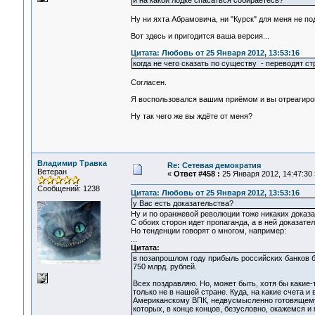
и на какой лодке спасаться собираетесь?
Ну ни яхта Абрамовича, ни "Курск" для меня не по
Вот здесь и пригодится ваша версия...
Цитата: Любовь от 25 Января 2012, 13:53:16
когда не чего сказать по существу - переводят стр
Согласен.
Я воспользовался вашим приёмом и вы отреагиров
Ну так чего же вы ждёте от меня?
Владимир Травка
Re: Сетевая демократия
Ветеран
«
Ответ #458 :
25 Января 2012, 14:47:30 
Сообщений: 1238
Цитата: Любовь от 25 Января 2012, 13:53:16
у Вас есть доказательства?
Ну и по оранжевой революции тоже никаких доказа
С обоих сторон идет пропаганда, а в ней доказате
Но тенденции говорят о многом, например:
...
Цитата:
в позапрошлом году прибыль российских банков б
750 млрд. рублей.
Всех поздравляю. Но, может быть, хотя бы какие-т
только не в нашей стране. Куда, на какие счета 
Американскому ВПК, недвусмысленно готовящему
которых, в конце концов, безусловно, окажемся и