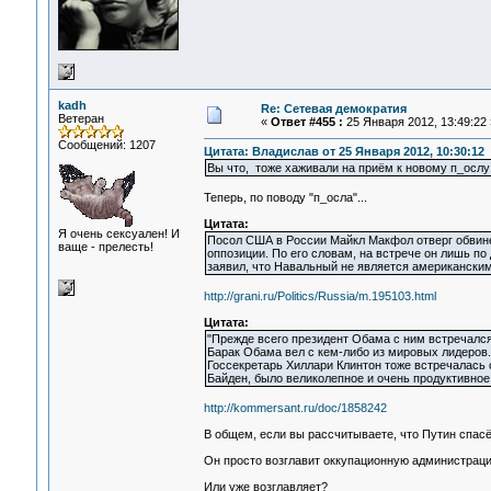
kadh
Re: Сетевая демократия
Ветеран
«
Ответ #455 :
25 Января 2012, 13:49:22 
Сообщений: 1207
Цитата: Владислав от 25 Января 2012, 10:30:12
Вы что, тоже хаживали на приём к новому п_осл
Теперь, по поводу "п_осла"...
Цитата:
Я очень сексуален! И
Посол США в России Майкл Макфол отверг обвине
ваще - прелесть!
оппозиции. По его словам, на встрече он лишь п
заявил, что Навальный не является американским
http://grani.ru/Politics/Russia/m.195103.html
Цитата:
"Прежде всего президент Обама с ним встречался.
Барак Обама вел с кем-либо из мировых лидеров. 
Госсекретарь Хиллари Клинтон тоже встречалась с
Байден, было великолепное и очень продуктивное
http://kommersant.ru/doc/1858242
В общем, если вы рассчитываете, что Путин спасёт
Он просто возглавит оккупационную администраци
Или уже возглавляет?