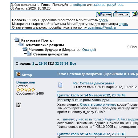
Добро пожаловать,
Гость
. Пожалуйста,
войдите
или
зарегистрируйтесь
.
08 Августа 2026, 18:39:26
Новости:
Книгу С.Доронина "Квантовая магия" читать
здесь
Материалы старого сайта "Физика Магии" доступны для просмотра
здесь
О замеченных глюках просьба писать на почту
quantmag@mail.ru
Квантовый Портал
Тематические разделы
0 Поль
Человек будущего
(Модератор:
Quangel
)
Сетевая демократия
Страниц:
1
...
29
30
[
31
]
32
33
34
Все
Тема: Сетевая демократия (Прочитано 811286 р
Автор
Владислав
Re: Сетевая демократия
Ветеран
«
Ответ #450 :
25 Января 2012, 10:30:12 
Сообщений: 2486
Цитата: kadh от 24 Января 2012, 23:39:49
Не хочу быть в роли Кассандры.
Хвастунишка.
Сказать умного нечего
кроме "показ
умности прет море-океян. Сновидец- легенда штат
приём к новому п_ослу США?
«…
замечу: у нас есть только Кудрин. А Кассандрин
остальное. Экономика, однако. Похожа на женщин
“Финансовые известия”, 05.10.2005 г., приводится 
Цитата: kadh от 24 Января 2012, 23:39:49