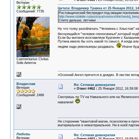
Ветеран
Цитата: Владимир Травка от 25 Января 2012, 14
Сообщений: 7735
Ростовщический беспредел под овации поклонник
http://www.stoletie.ru/poziciya/rostovshhicheskij_b
Спите дальше, летчики
Ну что толку разоблачать "Человека с Хлыстом" н
беснующийся "человек-гееносвинья",который подб
Если бы митинги возглавляли Кургинян с Калашни
Путина имело бы хоть какой-то смысл. А когда а
людям надо револьверы раздавать.
Иначе буде
Сaementarius Civitas
Solis Aeterna
«Осенний Ангел прячется в дождях. В листве янтарн
Владислав
Re: Сетевая демократия
Ветеран
«
Ответ #462 :
25 Января 2012, 16:39:08 
Сообщений: 2486
Смотришь по TV на Навального или на Явлинского
навалили!
Не сторонник "квантовой магии, психологии и проч
материальное и нематериальное. Ни в коей партии
Любовь
Re: Сетевая демократия
Ветеран
«
Ответ #463 :
25 Января 2012, 16:58:34 