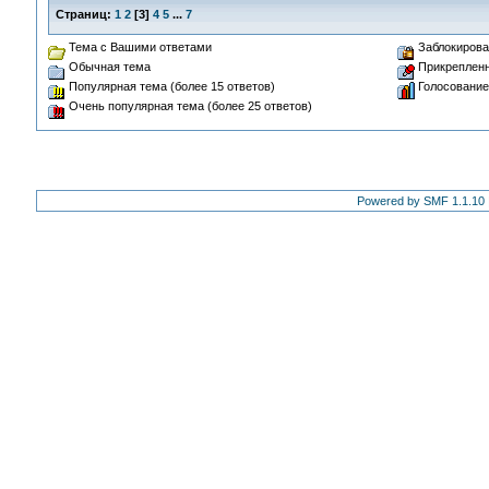
Страниц:
1
2
[
3
]
4
5
...
7
Тема с Вашими ответами
Заблокирова
Обычная тема
Прикрепленн
Популярная тема (более 15 ответов)
Голосование
Очень популярная тема (более 25 ответов)
Powered by SMF 1.1.10