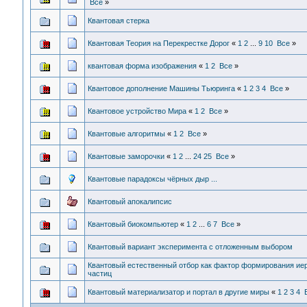
Все
»
Квантовая стерка
Квантовая Теория на Перекрестке Дорог
«
1
2
...
9
10
Все
»
квантовая форма изображения
«
1
2
Все
»
Квантовое дополнение Машины Тьюринга
«
1
2
3
4
Все
»
Квантовое устройство Мира
«
1
2
Все
»
Квантовые алгоритмы
«
1
2
Все
»
Квантовые заморочки
«
1
2
...
24
25
Все
»
Квантовые парадоксы чёрных дыр ...
Квантовый апокалипсис
Квантовый биокомпьютер
«
1
2
...
6
7
Все
»
Квантовый вариант эксперимента с отложенным выбором
Квантовый естественный отбор как фактор формирования ие
частиц
Квантовый материализатор и портал в другие миры
«
1
2
3
4