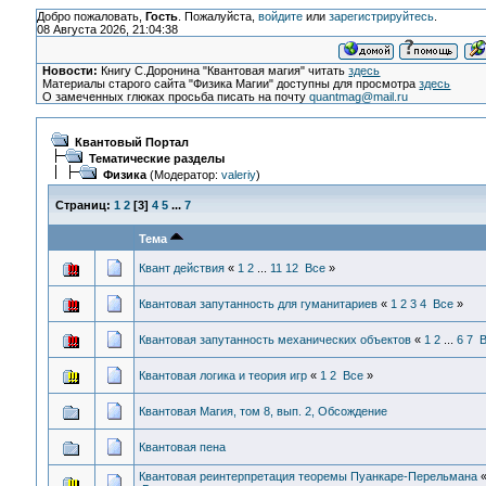
Добро пожаловать,
Гость
. Пожалуйста,
войдите
или
зарегистрируйтесь
.
08 Августа 2026, 21:04:38
Новости:
Книгу С.Доронина "Квантовая магия" читать
здесь
Материалы старого сайта "Физика Магии" доступны для просмотра
здесь
О замеченных глюках просьба писать на почту
quantmag@mail.ru
Квантовый Портал
Тематические разделы
Физика
(Модератор:
valeriy
)
Страниц:
1
2
[
3
]
4
5
...
7
Тема
Квант действия
«
1
2
...
11
12
Все
»
Квантовая запутанность для гуманитариев
«
1
2
3
4
Все
»
Квантовая запутанность механических объектов
«
1
2
...
6
7
В
Квантовая логика и теория игр
«
1
2
Все
»
Квантовая Магия, том 8, вып. 2, Обсождение
Квантовая пена
Квантовая реинтерпретация теоремы Пуанкаре-Перельмана