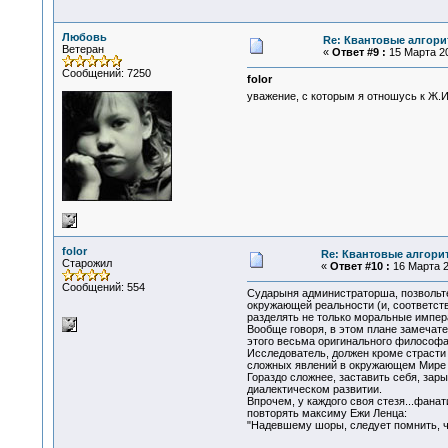
Любовь
Re: Квантовые алгор
Ветеран
«
Ответ #9 :
15 Марта 20
Сообщений: 7250
folor
уважение, с которым я отношусь к Ж.
folor
Re: Квантовые алгори
Старожил
«
Ответ #10 :
16 Марта 2
Сообщений: 554
Сударыня администраторша, позвольте
окружающей реальности (и, соответст
разделять не только моральные импер
Вообще говоря, в этом плане замечат
этого весьма оригинального философа 
Исследователь, должен кроме страсти
сложных явлений в окружающем Мире с
Гораздо сложнее, заставить себя, зар
диалектическом развитии.
Впрочем, у каждого своя стезя...фана
повторять максиму Ежи Ленца:
"Надевшему шоры, следует помнить, чт