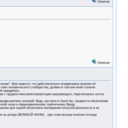
Записан
Записан
нение". Мне кажется, что действительно независимое мнение об
член человеческого сообщества, должен в той или иной степени
й парадигмы...
нии с трудностями реинтерпретации окружающего, перечитывать посты
модисциплину исканий. Ведь, как просто было бы, трудности объяснения
ской чуши и паранормальному горячечному бреду...
решение для нашей объективно материалистической реальности в ее
ния на алтарь ВЕЛИКОЙ НАУКИ... при этом весьма полезно почаще