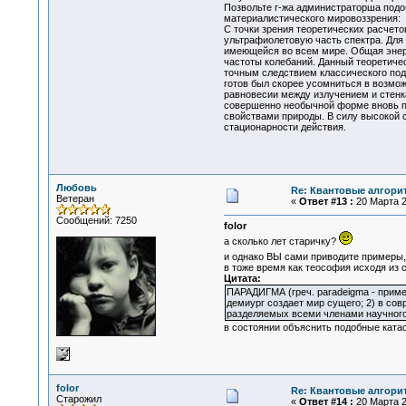
Позвольте г-жа администраторша подо
материалистического мировоззрения:
С точки зрения теоретических расчето
ультрафиолетовую часть спектра. Для 
имеющейся во всем мире. Общая энерги
частоты колебаний. Данный теоретиче
точным следствием классического под
готов был скорее усомниться в возмо
равновесии между излучением и стенка
совершенно необычной форме вновь по
свойствами природы. В силу высокой с
стационарности действия.
Любовь
Re: Квантовые алгори
Ветеран
«
Ответ #13 :
20 Марта 2
Сообщений: 7250
folor
а сколько лет старичку?
и однако ВЫ сами приводите примеры,
в тоже время как теософия исходя из 
Цитата:
ПАРАДИГМА (греч. paradeigma - приме
демиург создает мир сущего; 2) в со
разделяемых всеми членами научного
в состоянии объяснить подобные ката
folor
Re: Квантовые алгори
Старожил
«
Ответ #14 :
20 Марта 2