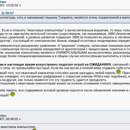
итмы
07, 13:02:02 »
 11:30:57
рхитектура, хоть и напоминает машину Тьюринга, является очень ограниченной и мало
. Если и относить "квантовые компьютеры" к вычислительным машинам, то лишь толь
а-то на заре вычислительной техники существовали, так называемые, АВМ (Аналого
ых уравнений, а уровень развития тогдашних ЭВМ не позволял их решать в численн
ктор", состоящий из электрических блоков, каждый из которых моделировал опреде
 эквивалентную решаемому уравнению. А "решение" снимали, записывая показания во
мпьютере почти целиком определяются архитектурой с процессором, памятью и т.п.
деле, нынешние компьютеры являются УНИВЕРСАЛЬНЫМИ вычислителями, реализующие 
аздо более специализированными и в общем случае неспособными выполнять в полно
ам в настоящее время искусственно подогрет игрой на ОЖИДАНИЯХ
, связанной
 типа, но чрезвычайно быстрый. Если бы они могли в полной мере отдавать себе отчет
даний того, что квантовый компьютер способен разом разгадать любой пароль
. При
енно очевидно, что алгоритмы шифрования с открытым ключом (RSA и ему подобные)
на другие, как только окажется что эту трудность удается преодолеть.
ношению к квантовым компьютерам можно на полном основании считать завышенным
ебе память, все содержимое которой целиком портится после обновления значения в о
ующей?
итмы
07, 08:49:55 »
в квантовом компьютере...