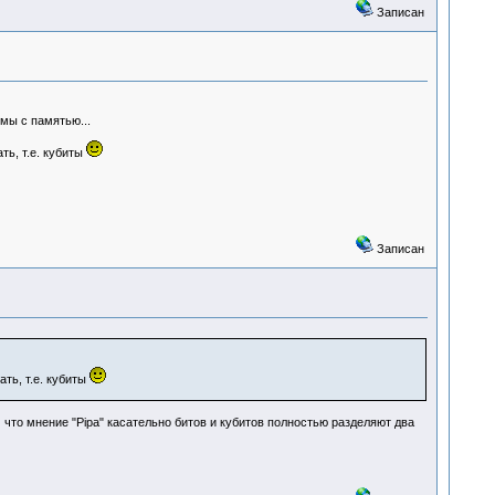
Записан
емы с памятью...
ть, т.е. кубиты
Записан
ть, т.е. кубиты
 что мнение "Pipa" касательно битов и кубитов полностью разделяют два