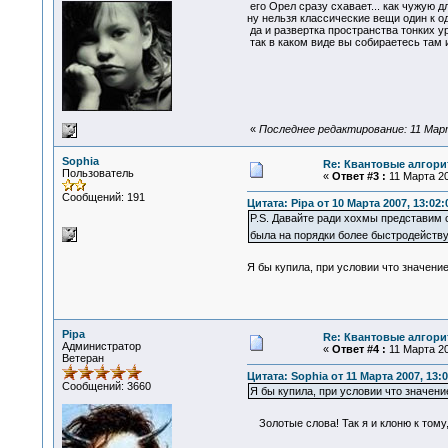
его Орел сразу схавает... как чужую 
ну нельзя классические вещи один к о
да и развертка пространства тонких ур
так в каком виде вы собираетесь там 
«
Последнее редактирование: 11 Март
Sophia
Re: Квантовые алгор
Пользователь
«
Ответ #3 :
11 Марта 20
Сообщений: 191
Цитата: Pipa от 10 Марта 2007, 13:02:
P.S. Давайте ради хохмы представим с
была на порядки более быстродейст
Я бы купила, при условии что значени
Pipa
Re: Квантовые алгор
Администратор
«
Ответ #4 :
11 Марта 20
Ветеран
Цитата: Sophia от 11 Марта 2007, 13:0
Сообщений: 3660
Я бы купила, при условии что значени
Золотые слова! Так я и клоню к тому