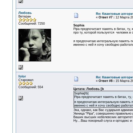
Любовь
Re: Квантовые алгор
Ветеран
«
Ответ #7 :
12 Марта 20
Сообщений: 7250
Sophia
Pipa предпочитает память в битах, ту,
про ту, которой пользуется человек в 
я предпочитаю интегральную память по 
именно с ней я хочу свободно работать
folor
Re: Квантовые алгор
Старожил
«
Ответ #8 :
15 Марта 20
Сообщений: 554
Цитата: Любовь [b
Sophia[/b]
Pipa предпочитает память в битах, ту,
я предпочитаю интегральную память по
именно с ней я хочу свободно работат
Эка, однако, как Вас сударыня админис
Умница "Pipa", совершенно правильно 
Ваших высших нобелевских авторитета 
Ну....Ваш покорный слуга и ортодокс и пр