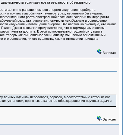
 диалектически возникает новая реальность объективного
стигается не раньше, чем вся энергия излучения перейдет в
сти и при весьма обычных температурах, не хватило бы энергии,
неограниченного роста спектральной плотности энергии по мере роста
 абсурдный результат является логически неизбежным и совершенно
ости излучения и поглощения энергии. Это настолько очевидно, что Джинс
в Рэлея. Джинс высказал предположение, что о термодинамическом
разом, нельзя достичь. В этой исключительно трудной ситуации в
ствия, теперь как бы навязывалось нашему мышлению объективными
и его основания, ни его сущность, как и в отношении принципа
Записан
 вечных идей как первообраз, образец, в соответствии с которым бог-
ских установок, принятых в качестве образца решения научных задач и
Записан