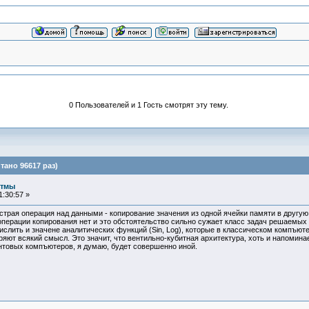
0 Пользователей и 1 Гость смотрят эту тему.
ано 96617 раз)
итмы
:30:57 »
трая операция над данными - копирование значения из одной ячейки памяти в другую
операции копирования нет и это обстоятельство сильно сужает класс задач решаемых
числить и значене аналитических функций (Sin, Log), которые в классическом компъ
еряют всякий смысл. Это значит, что вентильно-кубитная архитектура, хоть и напомин
антовых компъютеров, я думаю, будет совершенно иной.