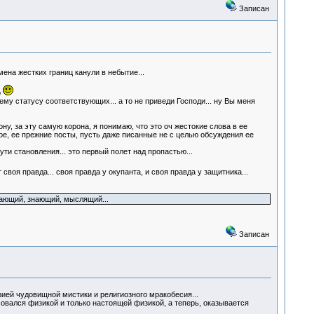
Записан
ена жестких границ канули в небытие...
р
у статусу соответствующих... а то не приведи Господи... ну Вы меня
у, за эту самую корона, я понимаю, что это оч жестокие слова в ее
ое, ее прежние посты, пусть даже писанные не с целью обсуждения ее
ути становления... это первый полет над пропастью...
воя правда... своя правда у окупанта, и своя правда у защитника...
онимающий, знающий, мыслящий...
Записан
чудовищной мистики и религиозного мракобесия...
овался физикой и только настоящей физикой, а теперь, оказывается