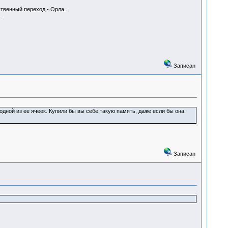
твенный переход - Орла...
.
Записан
дной из ее ячеек. Купили бы вы себе такую память, даже если бы она
Записан