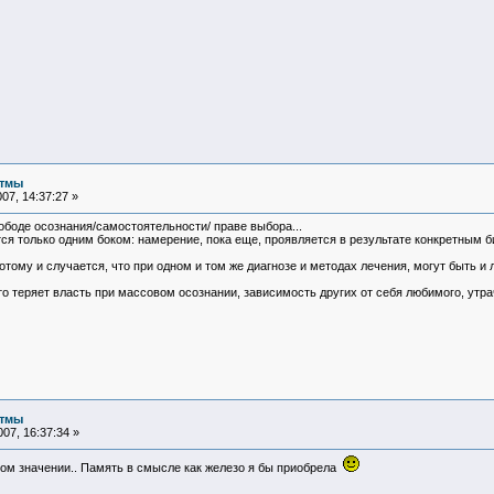
итмы
07, 14:37:27 »
вободе осознания/самостоятельности/ праве выбора...
я только одним боком: намерение, пока еще, проявляется в результате конкретным бит
тому и случается, что при одном и том же диагнозе и методах лечения, могут быть и 
кто теряет власть при массовом осознании, зависимость других от себя любимого, ут
итмы
07, 16:37:34 »
сном значении.. Память в смысле как железо я бы приобрела