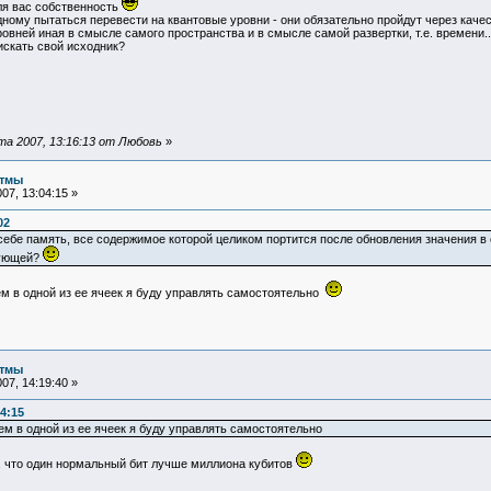
для вас собственность
дному пытаться перевести на квантовые уровни - они обязательно пройдут через качес
овней иная в смысле самого пространства и в смысле самой развертки, т.е. времени..
искать свой исходник?
а 2007, 13:16:13 от Любовь
»
итмы
07, 13:04:15 »
02
ебе память, все содержимое которой целиком портится после обновления значения в о
вующей?
ем в одной из ее ячеек я буду управлять самостоятельно
итмы
07, 14:19:40 »
4:15
ем в одной из ее ячеек я буду управлять самостоятельно
, что один нормальный бит лучше миллиона кубитов