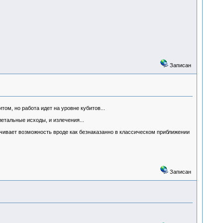
Записан
ом, но работа идет на уровне кубитов...
летальные исходы, и излечения...
рачивает возможность вроде как безнаказанно в классическом приближении
Записан