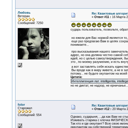
Любовь
Re: Квантовые алгори
Ветеран
«
Ответ #11 :
16 Марта 20
Сообщений: 7250
сударь пользователь, позвольте, обрат
но ежели для Вас нормой является то,
еще раз предлагаю Вам в целях сохран
понимаете...
про высказывания нашего замечательно
адрес, но она должна честно самой се
идей, но с целью самоутверждения, бы
это , по моему разумению, и есть внут
а вот заставлять себя искать единст
Вы вроде как в миру живете, а не в за
потому... не будьте окупантом на моей
Цитата:
Интеллигенция лат. intelligentia, intel
но не диктат, не надзор, не ерничанье..
folor
Re: Квантовые алгори
Старожил
«
Ответ #12 :
20 Марта 2
Сообщений: 554
Однако, сударыня, ...да как Вам не сты
Изживать старика с клочка ФИЗИЧЕС
Так кто и где оккупант? Всю свою жиз
оккупантом на собственной территории!