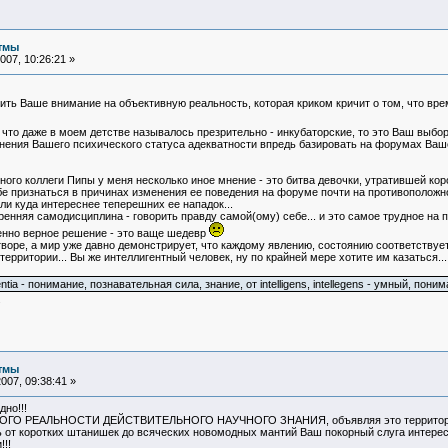
тмы
07, 10:26:21 »
ить Ваше внимание на объективную реальность, которая криком кричит о том, что врем
 что даже в моем детстве называлось презрительно - инкубаторские, то это Ваш выбо
ения Вашего психического статуса адекватности впредь базировать на форумах Вашем
го коллеги Пипы у меня несколько иное мнение - это битва девочки, утратившей корон
бе признаться в причинах изменения ее поведения на форуме почти на противоположн
ли куда интереснее теперешних ее нападок...
ренняя самодисциплина - говорить правду самой(ому) себе... и это самое трудное на п
венно верное решение - это ваще шедевр
творе, а мир уже давно демонстрирует, что каждому явлению, состоянию соответствует с
 территории... Вы же интеллигентный человек, ну по крайней мере хотите им казаться...
legentia - понимание, познавательная сила, знание, от intelligens, intellegens - умный, п
.
тмы
007, 09:38:41 »
дно!!!
КОГО РЕАЛЬНОСТИ ДЕЙСТВИТЕЛЬНОГО НАУЧНОГО ЗНАНИЯ, объявляя это территорией 
нь от коротких штанишек до всяческих новомодных мантий Ваш покорный слуга интерес
!!