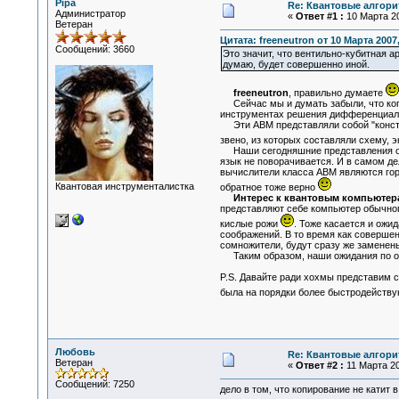
Pipa
Re: Квантовые алгор
Администратор
«
Ответ #1 :
10 Марта 20
Ветеран
Цитата: freeneutron от 10 Марта 2007,
Сообщений: 3660
Это значит, что вентильно-кубитная а
думаю, будет совершенно иной.
freeneutron
, правильно думаете
Сейчас мы и думать забыли, что когд
инструментах решения дифференциальн
Эти АВМ представляли собой "констру
звено, из которых составляли схему,
Наши сегодняшние представления о ко
язык не поворачивается. И в самом 
вычислители класса АВМ являются гор
Квантовая инструменталистка
обратное тоже верно
Интерес к квантовым компьютер
представляют себе компьютер обычного
кислые рожи
. Тоже касается и ожи
соображений. В то время как соверш
сомножители, будут сразу же заменены 
Таким образом, наши ожидания по от
P.S. Давайте ради хохмы представим с
была на порядки более быстродейств
Любовь
Re: Квантовые алгор
Ветеран
«
Ответ #2 :
11 Марта 20
Сообщений: 7250
дело в том, что копирование не катит 