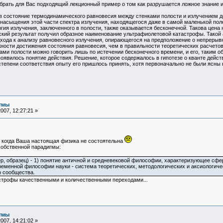
брать для Вас подходящий лекционный пример о том как разрушается ложное знание и
в состояние термодинамического равновесия между стенками полости и излучением до
насыщения этой части спектра излучения, находящегося даже в самой маленькой поло
я излучения, заключенного в полости, также оказывается бесконечной. Такова цена 
ский результат получил образное наименование ультрафиолетовой катастрофы. Такой
хода к анализу равновесного излучения, опирающегося на предположение о непрерывн
жности достижения состояния равновесия, чем в правильности теоретических расчето
ми полости можно говорить лишь по истечении бесконечного времени, и его, таким об
явилось понятие действия. Решение, которое содержалось в гипотезе о кванте дей
тепени соответствия опыту его пришлось принять, хотя первоначально не были ясны н
тмы
007, 12:27:21 »
 когда Ваша настоящая физика не состоятельна
собственной парадигмы:
р, образец) - 1) понятие античной и средневековой философии, характеризующее сферу
временной философии науки - система теоретических, методологических и аксиологиче
 сообщества.
строфы качественными и количественными переходами...
тмы
007, 14:21:02 »