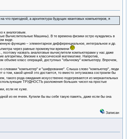
 на что пригодной, а архитектура будущих квантовых компьютеров, я
ко к аналоговым.
вые Вычислительные Машины). В те времена физики остро нуждались в
ом виде.
ленную функцию – элементарное дифференциальное, интегральное и др.
льтметра через равные промежутки времени
, поэтому назвать аналоговые вычислители компьютерами у нас даже
алгоритмы, близкие к классической математике. Напротив,
м объеме класс операций, доступных "обычному" компьютеру. Впрочем,
 со словами "компьютер" и "шифрование". Слыша слово "компьютер", люди
 о том, какой ценой это достается, то вместо энтузиазма состроили бы
чем, такого рода ожидания искусственно подогреваются из меркантильных
, использующие ТРУДНОСТЬ разложения больших чисел на простые
и, если не хуже.
дной из ее ячеек. Купили бы вы себе такую память, даже если бы она
Записан