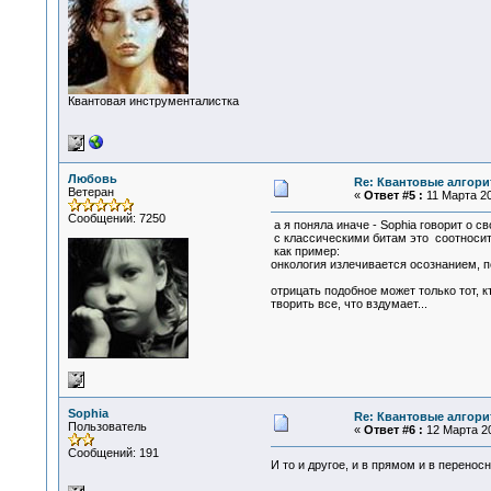
Квантовая инструменталистка
Любовь
Re: Квантовые алгор
Ветеран
«
Ответ #5 :
11 Марта 20
Сообщений: 7250
а я поняла иначе - Sophia говорит о с
с классическими битам это соотноситс
как пример:
онкология излечивается осознанием, по
отрицать подобное может только тот, 
творить все, что вздумает...
Sophia
Re: Квантовые алгор
Пользователь
«
Ответ #6 :
12 Марта 20
Сообщений: 191
И то и другое, и в прямом и в перено