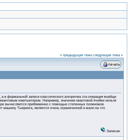
« предыдущая тема
следующая тема »
, а в формальной записи классического алгоритма эта операция воабще
 квантовым компъютером. Например, значение квантовой ячейки нельзя
ютере вычисляются приближенно с помощью степенных полиномов.
ает машину Тьюринга, является очень ограниченной и мало на что
Записан