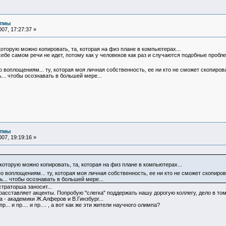
итмы
07, 17:27:37 »
 которую можно копировать, та, которая на физ плане в компьютерах...
себе самом речи не идет, потому как у человеков как раз и случаются подобные пробл
воплощениям... ту, которая моя личная собственность, ее ни кто не сможет скопирова
... чтобы осознавать в большей мере...
итмы
07, 19:19:16 »
 которую можно копировать, та, которая на физ плане в компьютерах...
 воплощениям... ту, которая моя личная собственность, ее ни кто не сможет скопирова
ь... чтобы осознавать в большей мере...
траторша заносит...
расставляет акценты. Попробую "слегка" поддержать нашу дорогую коллегу, дело в том
- академики Ж.Алферов и В.Гинзбург...
... и пр.... и пр.... , а вот как же эти жители научного олимпа?