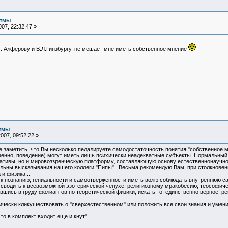
итмы
07, 22:32:47 »
И. Алферову и В.Л.Гинзбургу, не мешает мне иметь собственное мнение
тмы
007, 09:52:22 »
 заметить, что Вы несколько педалируете самодостаточность понятия "собственное м
венно, поведение) могут иметь лишь психически неадекватные субъекты. Нормальный 
ативы, но и мировоззренческую платформу, составляющую основу естественнонаучно
ельны высказывания нашего коллеги "Пипы"...Весьма рекомендую Вам, при столкнове
и физика...
 к познанию, гениальности и самоотверженности иметь волю соблюдать внутреннюю са
водить к всевозможной эзотерической чепухе, религиозному мракобесию, теософиче
ывшись в груду фолиантов по теоретической физики, искать то, единственно верное, 
тически кликушествовать о "сверхестественном" или положить все свои знания и уме
о в комплект входит еще и кнут".