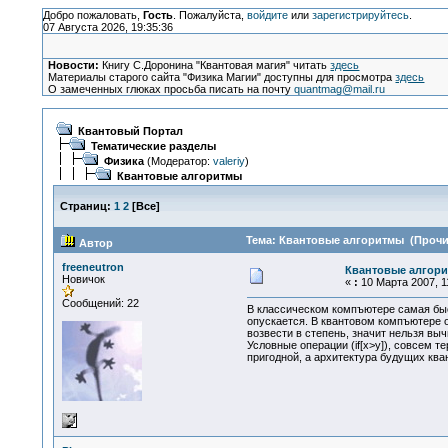
Добро пожаловать,
Гость
. Пожалуйста,
войдите
или
зарегистрируйтесь
.
07 Августа 2026, 19:35:36
Новости:
Книгу С.Доронина "Квантовая магия" читать
здесь
Материалы старого сайта "Физика Магии" доступны для просмотра
здесь
О замеченных глюках просьба писать на почту
quantmag@mail.ru
Квантовый Портал
Тематические разделы
Физика
(Модератор:
valeriy
)
Квантовые алгоритмы
Страниц:
1
2
[
Все
]
Тема: Квантовые алгоритмы (Прочит
Автор
freeneutron
Квантовые алгор
Новичок
«
:
10 Марта 2007, 11
Сообщений: 22
В классическом компъютере самая быс
опускается. В квантовом компъютере 
возвести в степень, значит нельзя вы
Условные операции (if[x>y]), совсем т
пригодной, а архитектура будущих кв