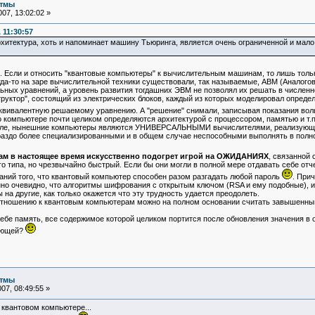
итмы
07, 13:02:02 »
 11:30:57
рхитектура, хоть и напоминает машину Тьюринга, является очень ограниченной и мало
. Если и относить "квантовые компьютеры" к вычислительным машинам, то лишь толь
а-то на заре вычислительной техники существовали, так называемые, АВМ (Аналого
ых уравнений, а уровень развития тогдашних ЭВМ не позволял их решать в численн
ктор", состоящий из электрических блоков, каждый из которых моделировал опреде
 эквивалентную решаемому уравнению. А "решение" снимали, записывая показания во
мпьютере почти целиком определяются архитектурой с процессором, памятью и т.п.
деле, нынешние компьютеры являются УНИВЕРСАЛЬНЫМИ вычислителями, реализующие 
аздо более специализированными и в общем случае неспособными выполнять в полно
ам в настоящее время искусственно подогрет игрой на ОЖИДАНИЯХ
, связанной
 типа, но чрезвычайно быстрый. Если бы они могли в полной мере отдавать себе отчет
даний того, что квантовый компьютер способен разом разгадать любой пароль
. При
енно очевидно, что алгоритмы шифрования с открытым ключом (RSA и ему подобные)
на другие, как только окажется что эту трудность удается преодолеть.
ношению к квантовым компьютерам можно на полном основании считать завышенным
ебе память, все содержимое которой целиком портится после обновления значения в о
ующей?
итмы
07, 08:49:55 »
в квантовом компьютере...