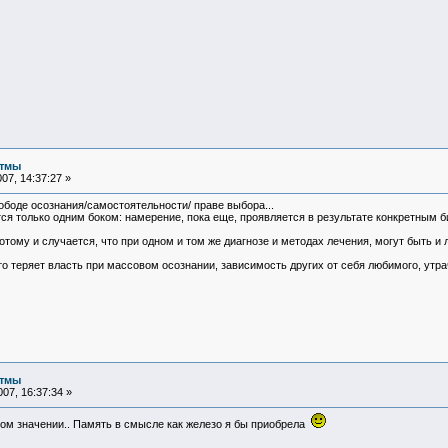
итмы
07, 14:37:27 »
вободе осознания/самостоятельности/ праве выбора...
я только одним боком: намерение, пока еще, проявляется в результате конкретным бит
тому и случается, что при одном и том же диагнозе и методах лечения, могут быть и 
кто теряет власть при массовом осознании, зависимость других от себя любимого, ут
итмы
07, 16:37:34 »
сном значении.. Память в смысле как железо я бы приобрела