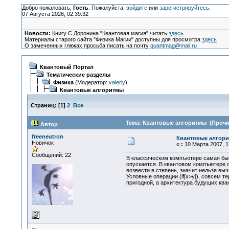
Добро пожаловать,
Гость
. Пожалуйста,
войдите
или
зарегистрируйтесь
.
07 Августа 2026, 02:39:32
Новости:
Книгу С.Доронина "Квантовая магия" читать
здесь
Материалы старого сайта "Физика Магии" доступны для просмотра
здесь
О замеченных глюках просьба писать на почту
quantmag@mail.ru
Квантовый Портал
Тематические разделы
Физика
(Модератор:
valeriy
)
Квантовые алгоритмы
Страниц:
[
1
]
2
Все
Тема: Квантовые алгоритмы (Прочит
Автор
freeneutron
Квантовые алгор
Новичок
«
:
10 Марта 2007, 11
Сообщений: 22
В классическом компъютере самая быс
опускается. В квантовом компъютере 
возвести в степень, значит нельзя вы
Условные операции (if[x>y]), совсем т
пригодной, а архитектура будущих кв