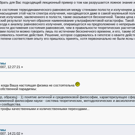
брать для Вас подходящий лекционный пример о том как разрушается ложное знание и
в состояние термодинамического равновесия между стенками полости и излучением до
насыщения этой части спектра излучения, находящегося даже в самой маленькой поло
я излучения, заключенного в полости, также оказывается бесконечной. Такова цена 
ский результат получил образное наименование ультрафиолетовой катастрофы. Такой
хода к анализу равновесного излучения, опирающегося на предположение о непрерывн
жности достижения состояния равновесия, чем в правильности теоретических расчето
ми полости можно говорить лишь по истечении бесконечного времени, и его, таким об
явилось понятие действия. Решение, которое содержалось в гипотезе о кванте дей
тепени соответствия опыту его пришлось принять, хотя первоначально не были ясны н
тмы
007, 12:27:21 »
 когда Ваша настоящая физика не состоятельна
собственной парадигмы:
р, образец) - 1) понятие античной и средневековой философии, характеризующее сферу
временной философии науки - система теоретических, методологических и аксиологиче
 сообщества.
строфы качественными и количественными переходами...
тмы
007, 14:21:02 »