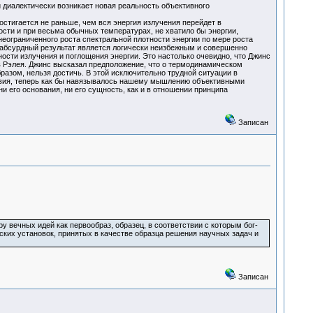
 диалектически возникает новая реальность объективного
стигается не раньше, чем вся энергия излучения перейдет в
сти и при весьма обычных температурах, не хватило бы энергии,
неограниченного роста спектральной плотности энергии по мере роста
 абсурдный результат является логически неизбежным и совершенно
ости излучения и поглощения энергии. Это настолько очевидно, что Джинс
в Рэлея. Джинс высказал предположение, что о термодинамическом
разом, нельзя достичь. В этой исключительно трудной ситуации в
ствия, теперь как бы навязывалось нашему мышлению объективными
и его основания, ни его сущность, как и в отношении принципа
Записан
 вечных идей как первообраз, образец, в соответствии с которым бог-
ских установок, принятых в качестве образца решения научных задач и
Записан