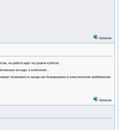
Записан
ом, но работа идет на уровне кубитов...
летальные исходы, и излечения...
рачивает возможность вроде как безнаказанно в классическом приближении
Записан