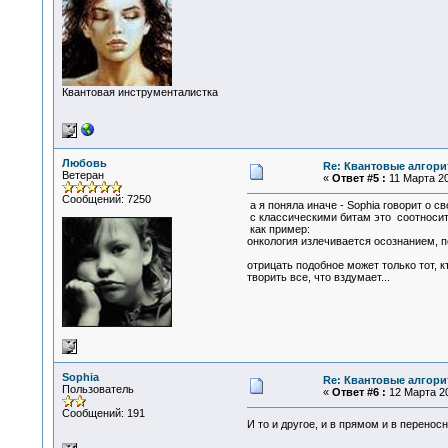
Квантовая инструменталистка
Любовь
Re: Квантовые алгор
Ветеран
«
Ответ #5 :
11 Марта 20
Сообщений: 7250
а я поняла иначе - Sophia говорит о с
с классическими битам это соотноситс
как пример:
онкология излечивается осознанием, по
отрицать подобное может только тот, 
творить все, что вздумает...
Sophia
Re: Квантовые алгор
Пользователь
«
Ответ #6 :
12 Марта 20
Сообщений: 191
И то и другое, и в прямом и в перено