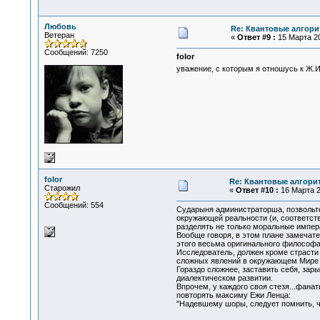
Любовь
Re: Квантовые алгор
Ветеран
«
Ответ #9 :
15 Марта 20
Сообщений: 7250
folor
уважение, с которым я отношусь к Ж.
folor
Re: Квантовые алгори
Старожил
«
Ответ #10 :
16 Марта 2
Сообщений: 554
Сударыня администраторша, позвольте
окружающей реальности (и, соответст
разделять не только моральные импер
Вообще говоря, в этом плане замечат
этого весьма оригинального философа 
Исследователь, должен кроме страсти
сложных явлений в окружающем Мире с
Гораздо сложнее, заставить себя, зар
диалектическом развитии.
Впрочем, у каждого своя стезя...фана
повторять максиму Ежи Ленца:
"Надевшему шоры, следует помнить, чт