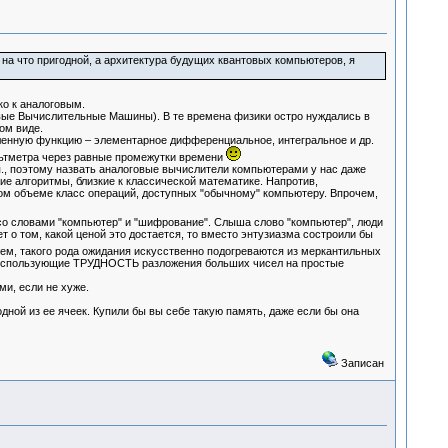
 на что пригодной, а архитектура будущих квантовых компьютеров, я
ко к аналоговым.
вые Вычислительные Машины). В те времена физики остро нуждались в
ом виде.
ленную функцию – элементарное дифференциальное, интегральное и др.
льтметра через равные промежутки времени
, поэтому назвать аналоговые вычислители компьютерами у нас даже
алгоритмы, близкие к классической математике. Напротив,
м объеме класс операций, доступных "обычному" компьютеру. Впрочем,
 со словами "компьютер" и "шифрование". Слыша слово "компьютер", люди
 о том, какой ценой это достается, то вместо энтузиазма состроили бы
чем, такого рода ожидания искусственно подогреваются из меркантильных
, использующие ТРУДНОСТЬ разложения больших чисел на простые
и, если не хуже.
дной из ее ячеек. Купили бы вы себе такую память, даже если бы она
Записан