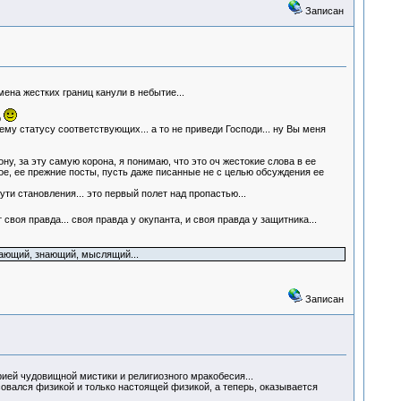
Записан
ена жестких границ канули в небытие...
р
у статусу соответствующих... а то не приведи Господи... ну Вы меня
у, за эту самую корона, я понимаю, что это оч жестокие слова в ее
ое, ее прежние посты, пусть даже писанные не с целью обсуждения ее
ути становления... это первый полет над пропастью...
воя правда... своя правда у окупанта, и своя правда у защитника...
онимающий, знающий, мыслящий...
Записан
чудовищной мистики и религиозного мракобесия...
овался физикой и только настоящей физикой, а теперь, оказывается