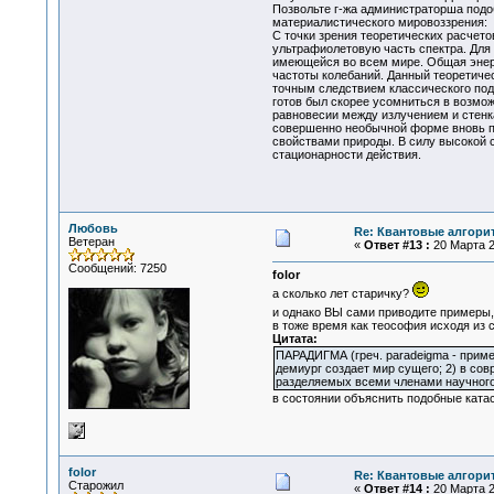
Позвольте г-жа администраторша подо
материалистического мировоззрения:
С точки зрения теоретических расчето
ультрафиолетовую часть спектра. Для 
имеющейся во всем мире. Общая энерги
частоты колебаний. Данный теоретиче
точным следствием классического под
готов был скорее усомниться в возмо
равновесии между излучением и стенка
совершенно необычной форме вновь по
свойствами природы. В силу высокой с
стационарности действия.
Любовь
Re: Квантовые алгори
Ветеран
«
Ответ #13 :
20 Марта 2
Сообщений: 7250
folor
а сколько лет старичку?
и однако ВЫ сами приводите примеры,
в тоже время как теософия исходя из 
Цитата:
ПАРАДИГМА (греч. paradeigma - приме
демиург создает мир сущего; 2) в со
разделяемых всеми членами научного
в состоянии объяснить подобные ката
folor
Re: Квантовые алгори
Старожил
«
Ответ #14 :
20 Марта 2