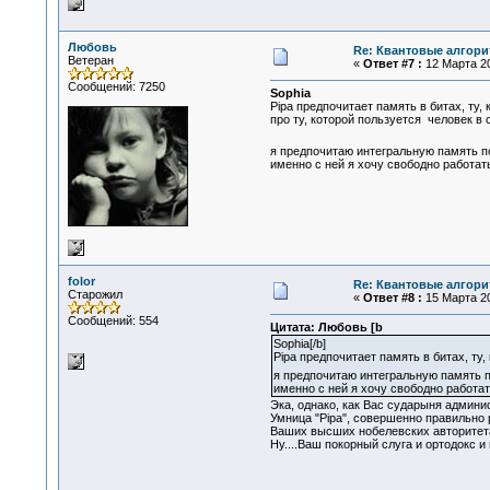
Любовь
Re: Квантовые алгор
Ветеран
«
Ответ #7 :
12 Марта 20
Сообщений: 7250
Sophia
Pipa предпочитает память в битах, ту,
про ту, которой пользуется человек в 
я предпочитаю интегральную память по 
именно с ней я хочу свободно работать
folor
Re: Квантовые алгор
Старожил
«
Ответ #8 :
15 Марта 20
Сообщений: 554
Цитата: Любовь [b
Sophia[/b]
Pipa предпочитает память в битах, ту,
я предпочитаю интегральную память по
именно с ней я хочу свободно работат
Эка, однако, как Вас сударыня админис
Умница "Pipa", совершенно правильно 
Ваших высших нобелевских авторитета 
Ну....Ваш покорный слуга и ортодокс и пр