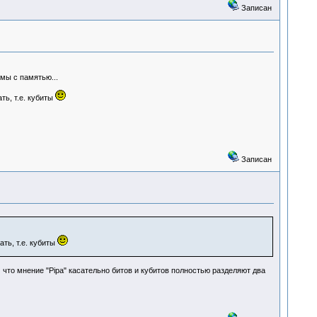
Записан
емы с памятью...
ть, т.е. кубиты
Записан
ть, т.е. кубиты
 что мнение "Pipa" касательно битов и кубитов полностью разделяют два