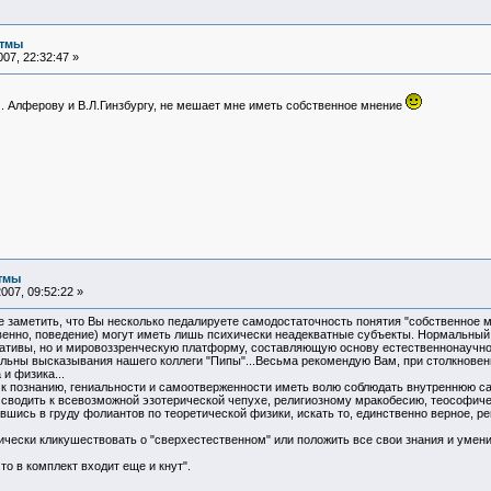
итмы
07, 22:32:47 »
И. Алферову и В.Л.Гинзбургу, не мешает мне иметь собственное мнение
тмы
007, 09:52:22 »
 заметить, что Вы несколько педалируете самодостаточность понятия "собственное м
венно, поведение) могут иметь лишь психически неадекватные субъекты. Нормальный 
ативы, но и мировоззренческую платформу, составляющую основу естественнонаучно
ельны высказывания нашего коллеги "Пипы"...Весьма рекомендую Вам, при столкнове
и физика...
 к познанию, гениальности и самоотверженности иметь волю соблюдать внутреннюю са
водить к всевозможной эзотерической чепухе, религиозному мракобесию, теософиче
ывшись в груду фолиантов по теоретической физики, искать то, единственно верное, 
тически кликушествовать о "сверхестественном" или положить все свои знания и уме
о в комплект входит еще и кнут".