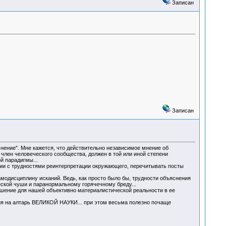
Записан
Записан
нение". Мне кажется, что действительно независимое мнение об
член человеческого сообщества, должен в той или иной степени
й парадигмы...
нии с трудностями реинтерпретации окружающего, перечитывать посты
модисциплину исканий. Ведь, как просто было бы, трудности объяснения
ской чуши и паранормальному горячечному бреду...
решение для нашей объективно материалистической реальности в ее
ния на алтарь ВЕЛИКОЙ НАУКИ... при этом весьма полезно почаще