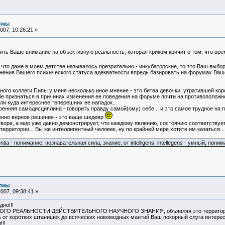
тмы
07, 10:26:21 »
ить Ваше внимание на объективную реальность, которая криком кричит о том, что врем
 что даже в моем детстве называлось презрительно - инкубаторские, то это Ваш выбо
ения Вашего психического статуса адекватности впредь базировать на форумах Вашем
го коллеги Пипы у меня несколько иное мнение - это битва девочки, утратившей корон
бе признаться в причинах изменения ее поведения на форуме почти на противоположн
ли куда интереснее теперешних ее нападок...
ренняя самодисциплина - говорить правду самой(ому) себе... и это самое трудное на п
венно верное решение - это ваще шедевр
творе, а мир уже давно демонстрирует, что каждому явлению, состоянию соответствует с
 территории... Вы же интеллигентный человек, ну по крайней мере хотите им казаться...
legentia - понимание, познавательная сила, знание, от intelligens, intellegens - умный, п
.
тмы
007, 09:38:41 »
дно!!!
КОГО РЕАЛЬНОСТИ ДЕЙСТВИТЕЛЬНОГО НАУЧНОГО ЗНАНИЯ, объявляя это территорией 
нь от коротких штанишек до всяческих новомодных мантий Ваш покорный слуга интерес
!!