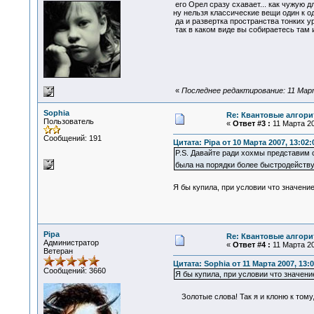
его Орел сразу схавает... как чужую 
ну нельзя классические вещи один к о
да и развертка пространства тонких ур
так в каком виде вы собираетесь там 
«
Последнее редактирование: 11 Март
Sophia
Re: Квантовые алгор
Пользователь
«
Ответ #3 :
11 Марта 20
Сообщений: 191
Цитата: Pipa от 10 Марта 2007, 13:02:
P.S. Давайте ради хохмы представим с
была на порядки более быстродейст
Я бы купила, при условии что значени
Pipa
Re: Квантовые алгор
Администратор
«
Ответ #4 :
11 Марта 20
Ветеран
Цитата: Sophia от 11 Марта 2007, 13:0
Сообщений: 3660
Я бы купила, при условии что значени
Золотые слова! Так я и клоню к тому