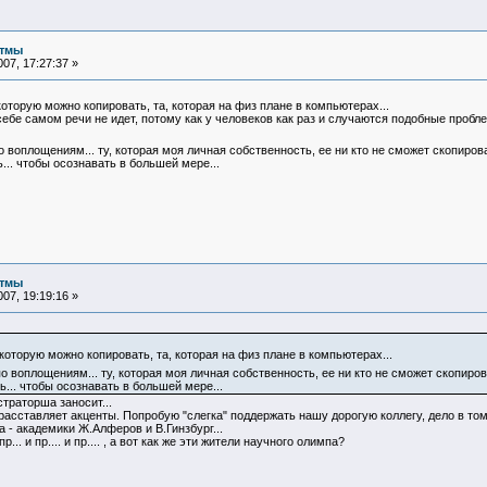
итмы
07, 17:27:37 »
 которую можно копировать, та, которая на физ плане в компьютерах...
себе самом речи не идет, потому как у человеков как раз и случаются подобные пробл
воплощениям... ту, которая моя личная собственность, ее ни кто не сможет скопирова
... чтобы осознавать в большей мере...
итмы
07, 19:19:16 »
 которую можно копировать, та, которая на физ плане в компьютерах...
 воплощениям... ту, которая моя личная собственность, ее ни кто не сможет скопирова
ь... чтобы осознавать в большей мере...
траторша заносит...
расставляет акценты. Попробую "слегка" поддержать нашу дорогую коллегу, дело в том
- академики Ж.Алферов и В.Гинзбург...
... и пр.... и пр.... , а вот как же эти жители научного олимпа?