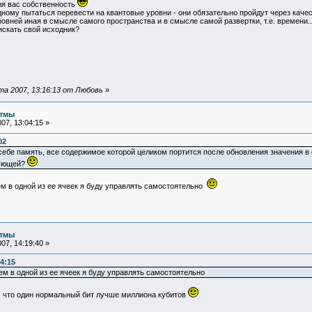
для вас собственность
дному пытаться перевести на квантовые уровни - они обязательно пройдут через качес
овней иная в смысле самого пространства и в смысле самой развертки, т.е. времени..
искать свой исходник?
а 2007, 13:16:13 от Любовь
»
итмы
07, 13:04:15 »
02
ебе память, все содержимое которой целиком портится после обновления значения в о
вующей?
ем в одной из ее ячеек я буду управлять самостоятельно
итмы
07, 14:19:40 »
4:15
ем в одной из ее ячеек я буду управлять самостоятельно
, что один нормальный бит лучше миллиона кубитов