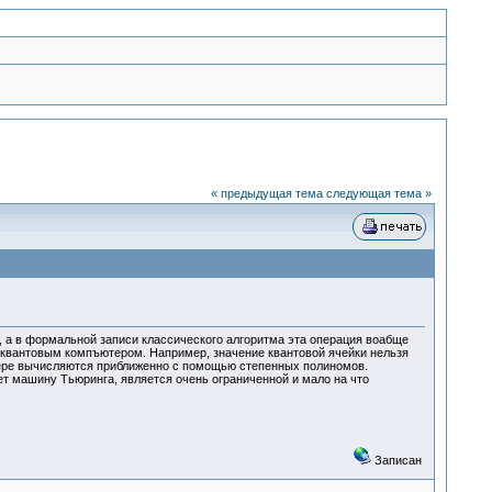
« предыдущая тема
следующая тема »
, а в формальной записи классического алгоритма эта операция воабще
 квантовым компъютером. Например, значение квантовой ячейки нельзя
ютере вычисляются приближенно с помощью степенных полиномов.
ает машину Тьюринга, является очень ограниченной и мало на что
Записан