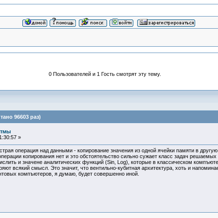
0 Пользователей и 1 Гость смотрят эту тему.
ано 96603 раз)
итмы
:30:57 »
трая операция над данными - копирование значения из одной ячейки памяти в другую
операции копирования нет и это обстоятельство сильно сужает класс задач решаемых
числить и значене аналитических функций (Sin, Log), которые в классическом компъ
еряют всякий смысл. Это значит, что вентильно-кубитная архитектура, хоть и напомин
антовых компъютеров, я думаю, будет совершенно иной.