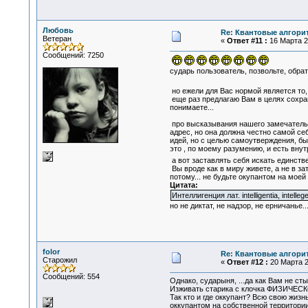
Любовь
Re: Квантовые алгори
Ветеран
«
Ответ #11 :
16 Марта 20
Сообщений: 7250
сударь пользователь, позвольте, обрат
но ежели для Вас нормой является то,
еще раз предлагаю Вам в целях сохран
понимаете...
про высказывания нашего замечательно
адрес, но она должна честно самой се
идей, но с целью самоутверждения, бы
это , по моему разумению, и есть внут
а вот заставлять себя искать единст
Вы вроде как в миру живете, а не в за
потому... не будьте окупантом на моей
Цитата:
Интеллигенция лат. intelligentia, intel
но не диктат, не надзор, не ерничанье..
folor
Re: Квантовые алгори
Старожил
«
Ответ #12 :
20 Марта 2
Сообщений: 554
Однако, сударыня, ...да как Вам не сты
Изживать старика с клочка ФИЗИЧЕС
Так кто и где оккупант? Всю свою жиз
оккупантом на собственной территории!