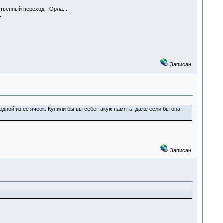
твенный переход - Орла...
.
Записан
дной из ее ячеек. Купили бы вы себе такую память, даже если бы она
Записан