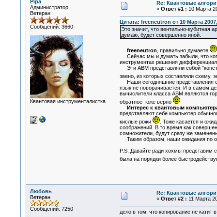
Pipa
Re: Квантовые алгор
Администратор
«
Ответ #1 :
10 Марта 20
Ветеран
Цитата: freeneutron от 10 Марта 2007,
Сообщений: 3660
Это значит, что вентильно-кубитная а
думаю, будет совершенно иной.
freeneutron
, правильно думаете
Сейчас мы и думать забыли, что когд
инструментах решения дифференциальн
Эти АВМ представляли собой "констру
звено, из которых составляли схему,
Наши сегодняшние представления о ко
язык не поворачивается. И в самом 
вычислители класса АВМ являются гор
Квантовая инструменталистка
обратное тоже верно
Интерес к квантовым компьютер
представляют себе компьютер обычного
кислые рожи
. Тоже касается и ожи
соображений. В то время как соверш
сомножители, будут сразу же заменены 
Таким образом, наши ожидания по от
P.S. Давайте ради хохмы представим с
была на порядки более быстродейств
Любовь
Re: Квантовые алгор
Ветеран
«
Ответ #2 :
11 Марта 20
Сообщений: 7250
дело в том, что копирование не катит 