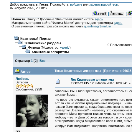
Добро пожаловать,
Гость
. Пожалуйста,
войдите
или
зарегистрируйтесь
.
07 Августа 2026, 20:18:56
Новости:
Книгу С.Доронина "Квантовая магия" читать
здесь
Материалы старого сайта "Физика Магии" доступны для просмотра
здесь
О замеченных глюках просьба писать на почту
quantmag@mail.ru
Квантовый Портал
Тематические разделы
0 Пользователей
Физика
(Модератор:
valeriy
)
Квантовые алгоритмы
Страниц:
1
[
2
]
Все
Тема: Квантовые алгоритмы (Прочитано 96618 
Автор
Любовь
Re: Квантовые алгоритмы
Ветеран
«
Ответ #15 :
20 Марта 2007, 18:03:41 »
Сообщений: 7250
забавный Вы, Олег Орестович, соглашаетесь с н
физику Бома...
ну просто струганина, какая-то немножко того не
вот за что не люблю традиционные подходы... и име
ежели были времена, когда большинством не осо
развертку Вселенной? - человеку это сиравно не 
простота Мира прячется только лишь за его много
любому - вот и Дога об этом же говорит, а он - комп
в те времена, когда Мигдал писал свои книги, я бы
и вирус Вам подхватить напряжно, внимательнее п