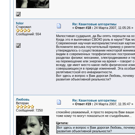
folor
Re: Квантовые алгоритмы
Старожил
«
Ответ #18 :
24 Марта 2007, 11:05:26 »
Сообщений: 554
Милостивая сударыня, да Вы опять перешли на ос
Когда это я выпячивал СВОЮ роль в науке? Как мо
Современная научная материалистическая картина
Вспомните весьма поучительный пример о реинте
утверждалось о существовании некоторой минимал
видим в современных теорфизических построениях
разделах физики: механике, электродинамике и т
на перемещение или энергии на время – говорит 
всюду, где имет место какое-либо физическое изм
совершающихся в природе изменений. Эта особая
релятивистской его инвариантности.
Вот здесь и вопрос к Вам дорогая Любовь, почем
развития объективной реальности?
Любовь
Re: Квантовые алгоритмы
Ветеран
«
Ответ #19 :
24 Марта 2007, 11:35:47 »
Сообщений: 7250
спокойно уважаемый, я просто вернула Вам ваши м
тоже кому-то могут показаться не съедобными...
Цитата:
Вот здесь и вопрос к Вам дорогая Любовь, поче
развития объективной реальности?