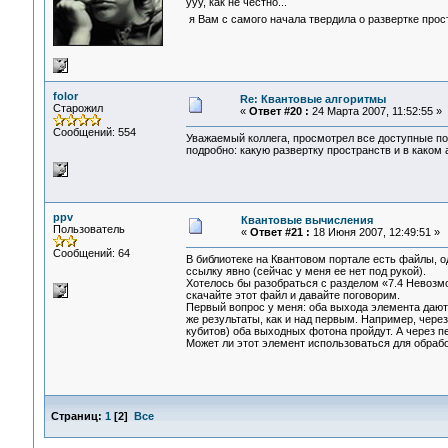
ууу, как не честно...
я Вам с самого начала твердила о развертке прост
folor
Re: Квантовые алгоритмы
Старожил
«
Ответ #20 :
24 Марта 2007, 11:52:55 »
Сообщений: 554
Уважаемый коллега, просмотрел все доступные по
подробно: какую развертку пространств и в каком
ppv
Квантовые вычисления
Пользователь
«
Ответ #21 :
18 Июня 2007, 12:49:51 »
Сообщений: 64
В библиотеке на Квантовом портале есть файлы, о
ссылку явно (сейчас у меня ее нет под рукой).
Хотелось бы разобраться с разделом «7.4 Невозмо
скачайте этот файл и давайте поговорим.
Первый вопрос у меня: оба выхода элемента дают
же результаты, как и над первым. Например, чер
кубитов) оба выходных фотона пройдут. А через п
Может ли этот элемент использоваться для обраб
Страниц:
1
[
2
]
Все