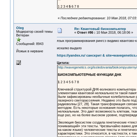
1 2 3 4
5
6 7 8
«
Последнее редактирование: 10 Мая 2018, 07:03:
Oleg
Re: Квантовый биокомпьютер
Модератор своей темы
«
Ответ #86 :
10 Мая 2018, 06:18:06 »
Ветеран
язык программирования рингсэ видимо квантово-
Сообщений: 8943
искалко выдало
Йожык в нирване
https://yandex.ru/ санскрит & site=wavegenetics.
Цитата:
http://wavegenetics.org/issledovania/biokompyuternyie
БИОКОМПЬЮТЕРНЫЕ ФУНКЦИИ ДНК
1
2 3 4 5 6 7 8
Ключевой структурой ДНК-волнового компьютера 
элементами квантовой нелокальности такой памят
были зафиксированы необычные колебательные ре
лазерного светорассеяния. Недавно это было под
радиоволны [27, 28]. Такая трансформация связа
методом. Есть некоторые основания полагать, чт
нелокальным. Это дает возможность клеткам, тка
еще раз, но на более высоком уровне, подтвержда
...
Эволюция биосистем создала генетические «текс
понимающий» эти тексты. Чрезвычайно важно для
на каком языке) человеческие тексты и генетиче
характеристики. Это относится, в частности, к т