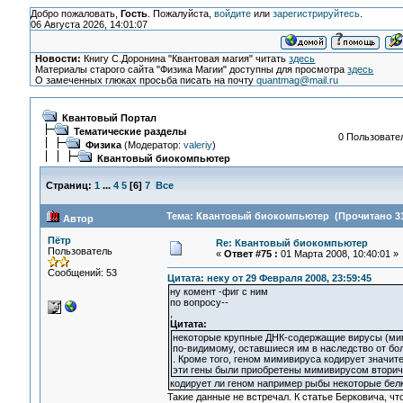
Добро пожаловать,
Гость
. Пожалуйста,
войдите
или
зарегистрируйтесь
.
06 Августа 2026, 14:01:07
Новости:
Книгу С.Доронина "Квантовая магия" читать
здесь
Материалы старого сайта "Физика Магии" доступны для просмотра
здесь
О замеченных глюках просьба писать на почту
quantmag@mail.ru
Квантовый Портал
Тематические разделы
0 Пользовател
Физика
(Модератор:
valeriy
)
Квантовый биокомпьютер
Страниц:
1
...
4
5
[
6
]
7
Все
Тема: Квантовый биокомпьютер (Прочитано 31
Автор
Пётр
Re: Квантовый биокомпьютер
Пользователь
«
Ответ #75 :
01 Марта 2008, 10:40:01 »
Сообщений: 53
Цитата: неку от 29 Февраля 2008, 23:59:45
ну комент -фиг с ним
по вопросу--
,
Цитата:
некоторые крупные ДНК-содержащие вирусы (мим
по-видимому, оставшиеся им в наследство от б
. Кроме того, геном мимивируса кодирует значи
эти гены были приобретены мимивирусом вторичн
кодирует ли геном например рыбы некоторые белки
Такие данные не встречал. К статье Берковича, ч