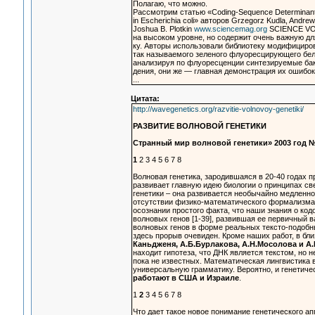
Полагаю, что можно.
Рассмотрим статью «Coding-Sequence Determinant
in Escherichia coli» авторов Grzegorz Kudla, Andrew 
Joshua B. Plotkin
www.sciencemag.org
SCIENCE VOL
на высоком уровне, но содержит очень важную д
ку. Авторы использовали библиотеку модифициро
так называемого зеленого флуоресцирующего белка
анализируя по флуоресценции синтезируемые ба
дения, они же — главная демонстрация их ошибок
...
Цитата:
http://wavegenetics.org/razvitie-volnovoy-genetiki/
РАЗВИТИЕ ВОЛНОВОЙ ГЕНЕТИКИ
Странный мир волновой генетики» 2003 год №
1
2 3 4 5 6 7 8
Волновая генетика, зародившаяся в 20-40 годах
развивает главную идею биологии о принципах с
генетики – она развивается необычайно медленно
отсутствии физико-математического формализма 
осознании простого факта, что наши знания о ко
волновых генов [1-39], развившая ее первичный 
волновых генов в форме реальных тексто-подобн
здесь прорыв очевиден. Кроме наших работ, в б
Каньдженя, А.Б.Бурлакова, А.Н.Мосолова и А.
находит гипотеза, что ДНК является текстом, но 
пока не известных. Математическая лингвистика 
универсальную грамматику. Вероятно, и генетиче
работают в США и Израиле
.
1
2
3 4 5 6 7 8
Что дает такое новое понимание генетического а