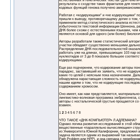
естественных и генетических текстах (для генети
результаты о сходстве таких фракталов для гене
кодовых функций генома получено американскими
Работая с «кодирующими” и «не кодирующими” по
пришли к выводу, противоречащему догме о том,
применили метод статистического анализа естест
избыточности текстовой информации Шеннона, рас
ДНК более схожи с естественными языками, чем 
являются основой для одного (или более) биологи
Авторы разработали также статистический алгор
участки обладают существенно меньшими дально
Распределение ДНК-последовательностей оказало
работать уже на длинах, превышающих 103 пар о
нуклеотидов от 3 до 8 показало большее соответ
кодирующими.
Еще раз подчеркнем, что кодирование авторы пон
парадокс, заставивший их заявить, что не кодиру
каких-то целей с неясным пока назначением. Дал
обнаружена нарастающая сложность не кодирующи
нашим идеям о том, что не кодирующие последо
содержанием хромосом.
Оно имеет, как нам представляется, материально
лингвистико-волновая программа эмбриогенеза, с
авторы с ностальгической грустью прощаются со 
взамен.
1
2
3 4 5 6 7 8
ЧТО ТАКОЕ «ДНК-КОМПЬЮТЕР» Л.АДЛЕМАНА?
Однако логика развития исследований в этой обл
вещественные «параллельно вычисляющие» структ
из Университета Южной Калифорнии, предложил а
задача является одним из выражений так называе
Path Problem или HPP), и она связана с перебор