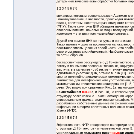
детерминистические акты обработки больших пар
1 2 3
4
5 6 7 8
механизм, которым воспользовался Адлеман для
Взаимоузнавание, в частности, происходит пото
волны, солитоны, некоторые разновидности котор
(ФПУ). Такие солитоны ДНК обладают памятью, с
способны помнить начальные моды возбуждений и
хромосом – это типичная нелинейная система.
Другой тип памяти ДНК-континуума в организме –
Такая память – одно из проявлений нелокальнос
восстанавливать целое из своей части. Это свойс
целого организма из яйцеклетки). Наиболее разви
то есть нейронов.
..
бесперспективно рассуждать о ДНК-компьютере, 
логику в понимании волновых знаковых, кодирую
выступать в качестве «субъектов чтения» знаков
однотяжных участках ДНК, а также в РНК [11]. Зн
многих нелинейно-динамических семиотических об
лингвистов для метафорического употребления, т
математико-лингвистические исследования [1, 5, 
речи. Это видно при сравнении Рис. 1а, на котор
язык
на английском
е
, и Рис. 1б, на котором 
структуру белка казеина. Такие наблюдения корре
универсальным грамматикам или монографию. М.М.
разработки и собственные данные по физикохими
информации в форме солитонных волновых паке
Улама (ФПУ).
1 2 3 4
5
6 7 8
Эффективность ФПУ-генераторов на порядки возр
структуры ДНК-«текстов» и человеческой речи [1,
язык
универсальных грамматик всех
ов люде