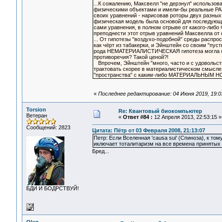
...К сожалению, Максвелл "не дерзнул" использ
физическими объектами и имели-бы реальные Р
своих уравнений - нарисовав роторы двух разных 
физическая модель была основой для последующег
сами уравнения, в полном отрыве от какого-ли
преподнести этот отрыв уравнений Максвелла от ф
... От гипотезы "воздухо-подобной" среды распро
как чёрт из табакерки, и Эйнштейн со своим "пус
рода НЕМАТЕРИАЛИСТИЧЕСКАЯ гипотеза могла ста
противоречия? Такой ценой?!
Впрочем, Эйнштейн "много, часто и с удовольств
трактовать скорее в материалистическом смысле (
"пространства" с каким-либо МАТЕРИАЛЬНЫМ НОСИ
«
Последнее редактирование: 04 Июня 2019, 19:0
Torsion
Re: Квантовый биокомпьютер
Ветеран
«
Ответ #84 :
12 Апреля 2013, 22:53:15 »
Сообщений: 2823
Цитата: Пётр от 03 Февраля 2008, 21:13:07
Петр: Если Вселенная 'causa sui' (Cпиноза), к то
иключает тоталитаризм на все времена принятых
Бред...
БДИ И БОДРСТВУЙ!