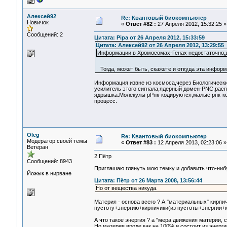
Алексей92
Re: Квантовый биокомпьютер
Новичок
«
Ответ #82 :
27 Апреля 2012, 15:32:25 »
Сообщений: 2
Цитата: Pipa от 26 Апреля 2012, 15:33:59
Цитата: Алексей92 от 26 Апреля 2012, 13:29:55
Информации в Хромосомах-Генах недостаточно,д
Тогда, может быть, скажете и откуда эта инфор
Информация извне из космоса,через Биологически
усилитель этого сигнала,ядерный домен-PNC,рас
ядрышка.Молекулы рРнк-кодируются,малые рнк-код
процесс.
Oleg
Re: Квантовый биокомпьютер
Модератор своей темы
«
Ответ #83 :
12 Апреля 2013, 02:23:06 »
Ветеран
2 Пётр
Сообщений: 8943
Приглашаю глянуть мою темку и добавить что-ниб
Йожык в нирване
Цитата: Пётр от 26 Марта 2008, 13:56:44
Но от вещества никуда.
Материя - основа всего ? А "материальных" кирпич
пустоту+энергию+кирпичики(из пустоты+энергии+ки
А что такое энергия ? а "мера движения материи, 
Но материя вроде как на 100% и состоит из энерги