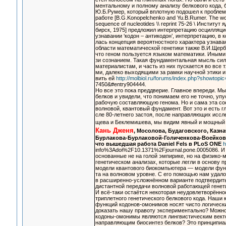
ментальному и полному анализу белкового кода, 
Ю.Б.Румер, который вплотную подошел к проблем
работе [B.G.Konopelchenko and Yu.B.Rumer. The wob
sequence of nucleotides \\ reprint 75-26 \ Институт
бирск, 1975] предложил интерпретацию осцилляци
узнавании ‘кодон – антикодон’, интерпретацию, в к
лась концепция вероятностного характера узнаван
области математической генетики также В.И.Щер
что геном пользуется языком математики. Иными 
зи сознанием. Такая фундаментальная мысль сил
материалистам, и часть из них пускается во все 
ми, далеко выходящими за рамки научной этики и 
вить ей
http://molbiol.ru/forums/index.php?showtop
7450&#entry904444.
Но все это пока преддверие. Главное впереди. М
белков и увидели, что понимаем его не точно, уп
рабочую составляющую генома. Но и сама эта с
волновой, квантовый фундамент. Вот это и есть гл
сле 80-летнего застоя, после направляющих иссл
щева и Беклемишева, мы видим явный и мощный
Кань Дженя
, Мосолова, Будаговского, Каз
Бурлакова-Бурлаковой-Голиченкова-Воейкова
что вышедшая работа Daniel Fels в PLoS ONE
h
info%3Adoi%2F10.1371%2Fjournal.pone.0005086. И
основанные не на голой эмпирике, но на физико-
генетическом анализах, которые легли в основу п
модели квантового биокомпьютера — модели функ
та на волновом уровне. С его помощью нам удало
в расширенно-усложнённом варианте подтвердить
дистантной передачи волновой работающей генет
И всё-таки остаётся некоторая неудовлетворённо
триплетного генетического белкового кода. Наши 
функций кодонов-омонимов носят чисто логически
доказать нашу правоту экспериментально? Можно 
кодоны-омонимы являются лингвистическим вект
направляющим биосинтез белков? Это принципиаль