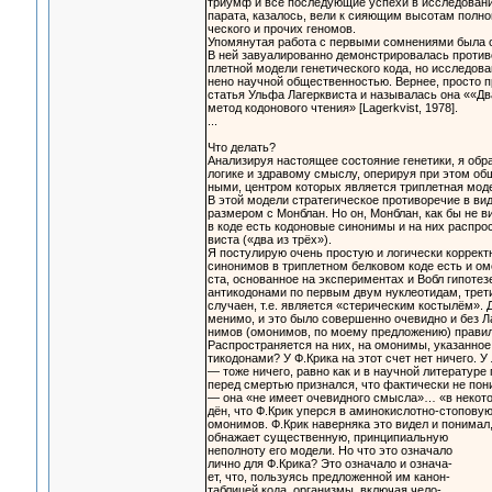
триумф и все последующие успехи в исследовани
парата, казалось, вели к сияющим высотам полно
ческого и прочих геномов.
Упомянутая работа с первыми сомнениями была оп
В ней завуалированно демонстрировалась противо
плетной модели генетического кода, но исследова
нено научной общественностью. Вернее, просто п
статья Ульфа Лагерквиста и называлась она ««Дв
метод кодонового чтения» [Lagerkvist, 1978].
...
Что делать?
Анализируя настоящее состояние генетики, я об
логике и здравому смыслу, оперируя при этом о
ными, центром которых является триплетная моде
В этой модели стратегическое противоречие в ви
размером с Монблан. Но он, Монблан, как бы не в
в коде есть кодоновые синонимы и на них распро
виста («два из трёх»).
Я постулирую очень простую и логически коррект
синонимов в триплетном белковом коде есть и о
ста, основанное на экспериментах и Вобл гипотез
антикодонами по первым двум нуклеотидам, трети
случаен, т.е. является «стерическим костылём». 
менимо, и это было совершенно очевидно и без Ла
нимов (омонимов, по моему предложению) прави
Распространяется на них, на омонимы, указанное
тикодонами? У Ф.Крика на этот счет нет ничего. У
— тоже ничего, равно как и в научной литературе 
перед смертью признался, что фактически не по
— она «не имеет очевидного смысла»… «в некото
дён, что Ф.Крик уперся в аминокислотно-стопову
омонимов. Ф.Крик наверняка это видел и понимал,
обнажает существенную, принципиальную
неполноту его модели. Но что это означало
лично для Ф.Крика? Это означало и означа-
ет, что, пользуясь предложенной им канон-
таблицей кода, организмы, включая чело-