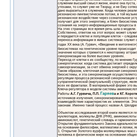
служении высший смысл жизни, иначе она пуста, а
утехами, то служит уже не Творцу, и не Ему сотво
дано выразиться в служении. Когда человек реали
резонансно-лингвистическом потоке, в той музык
резонансное воздействие через сознательное устр
получает для этого энергетику, и Ключ биосистем
сознания на энерго-информационные процессы в 
На этих страницах все время речь шла о модели
Собственно, ответом на этот вопрос может служи
и передается клетке и популяции клеток – следо
переноса информации в живых системах служит св
годах XX века (А. Гурвич, «Введение в митогене
биосистемах на генетическом уровне происходит 
значение которых стремится к некоторому аттрак
синхронизации на более высоких уровнях.
Переход от клетки к их сообществу, по мнению Гу
синергетически: когда система достигает опреде
самоорганизации, за счет обмена энергией с окр
Таком образом, клеточная резонансная синхрони
биосистемы, и эта синхронизация осуществляется
регуляции процесса резонансной синхронизации
супрагенетической (виртуальной) структуре, я
всех ее фракталах. В материальной форме это выр
Ключа-регулятора в модели системы аминокислот
Гаряев
Работы
А.Г. Гурвича, П.П.
а и КГ. Корот
источников излучения, синхронизированного по ч
взаимодействие характеристик их элементов. Эт
законам. Именно такой процесс назван А. Шелдр
...
Объектом исследования второй книги является ге
нуклеотидов, молекулы ДНК (РНК), аминокислоты 
аминокислот, генетический словарь и гармоничес
Открытие фундаментального Закона идеальности 
на основании философии, математики и логики, 
1. Открытие Золотого вурфа молекулярных масс а
человека в физическом мире на основании общих 