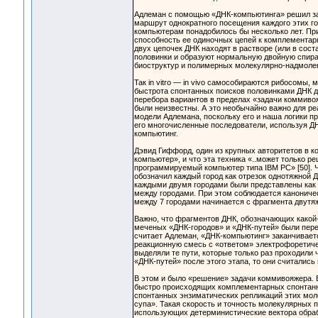
Адлеман с помощью «ДНК-компьютинга» решил зад
маршрут однократного посещения каждого этих го
компьютерам понадобилось бы несколько лет. Пр
способность ее одиночных цепей к комплементар
двух цепочек ДНК находят в растворе (или в сос
половинки и образуют нормальную двойную спира
биоструктур и полимерных молекулярно-надмолек
Так in vitro — in vivo самособираются рибосомы,
быстрота спонтанных поисков половинками ДНК др
перебора вариантов в пределах «задачи коммиво
были неизвестны. А это необычайно важно для ре
модели Адлемана, поскольку его и наша логики пр
его многочисленные последователи, используя ДН
компьютинг.
Дэвид Гиффорд, один из крупных авторитетов в к
компьютер», и что эта техника «..может только 
программируемый компьютер типа IBM PC» [50]. 
обозначил каждый город как отрезок однотяжной 
каждыми двумя городами были представлены как 
между городами. При этом соблюдается канониче
между 7 городами начинается с фрагмента двутяж
Важно, что фрагментов ДНК, обозначающих какой-
меченых «ДНК-городов» и «ДНК-путей» были пер
считает Адлеман, «ДНК-компьютинг» заканчиваетс
реакционную смесь с «ответом» электрофоретичес
выделяли те пути, которые только раз проходили
«ДНК-путей» после этого этапа, то они считалис
В этом и было «решение» задачи коммивояжера.
быстро происходящих комплементарных спонтанн
спонтанных энзиматических репликаций этих моле
супа». Такая скорость и точность молекулярных
использующих детерминистические вектора обраб