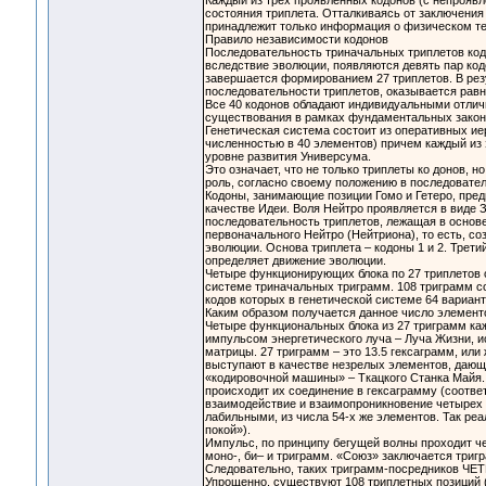
Каждый из трех проявленных кодонов (с непроявл
состояния триплета. Отталкиваясь от заключения
принадлежит только информация о физическом тел
Правило независимости кодонов
Последовательность триначальных триплетов кодон
вследствие эволюции, появляются девять пар кодо
завершается формированием 27 триплетов. В рез
последовательности триплетов, оказывается равны
Все 40 кодонов обладают индивидуальными отли
существования в рамках фундаментальных законо
Генетическая система состоит из оперативных ие
численностью в 40 элементов) причем каждый из
уровне развития Универсума.
Это означает, что не только триплеты ко донов, 
роль, согласно своему положению в последовате
Кодоны, занимающие позиции Гомо и Гетеро, пре
качестве Идеи. Воля Нейтро проявляется в виде
последовательность триплетов, лежащая в основе
первоначального Нейтро (Нейтриона), то есть, с
эволюции. Основа триплета – кодоны 1 и 2. Трети
определяет движение эволюции.
Четыре функционирующих блока по 27 триплетов 
системе триначальных триграмм. 108 триграмм со
кодов которых в генетической системе 64 вариант
Каким образом получается данное число элемент
Четыре функциональных блока из 27 триграмм ка
импульсом энергетического луча – Луча Жизни, 
матрицы. 27 триграмм – это 13.5 гексаграмм, или
выступают в качестве незрелых элементов, дающ
«кодировочной машины» – Ткацкого Станка Майя.
происходит их соединение в гексаграмму (соответ
взаимодействие и взаимопроникновение четырех о
лабильными, из числа 54-х же элементов. Так р
покой»).
Импульс, по принципу бегущей волны проходит че
моно-, би– и триграмм. «Союз» заключается триг
Следовательно, таких триграмм-посредников ЧЕ
Упрощенно, существуют 108 триплетных позиций 