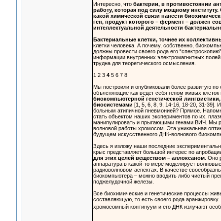
Интересно, что
бактерии, в противостоянии а
работу, которая под силу мощному институту
какой химической связи нанести биохимическ
ген, продукт которого – фермент – должен со
интеллектуальной деятельности бактериально
Бактериальные клетки, точнее их коллективны
клетки человека. А почему, собственно, биокомпь
должны провести своего рода его “спектроскопию
информации внутренних электромагнитных полей, 
трудна для теоретического осмысления.
1 2 3
4
5 6 7 8
Мы построили и опубликовали более развитую по 
объясняющие как ведет себя геном живых клеток
биокомпьютерной генетической лингвистики,
биосистемами
[1, 5, 6, 8, 9, 14-16, 18-20, 31-
больным атипичной пневмонией? Прямое. Напомню
стать объектом наших экспериментов по их, пла
манипулировать и прыгающими генами ВИЧ. Мы ра
волновой работы хромосом. Эта уникальная оптик
будущем искусственного ДНК-волнового биокомпь
Здесь я изложу наши последние экспериментальн
крыс представляет большой интерес по апробаци
для этих целей веществом – аллоксаном
. Оно
аппаратура в какой-то мере моделирует волновы
радиоволновом аспектах. В качестве своеобразн
биокомпьютера – можно вводить либо чистый пре
поджелудочной железы.
Все биохимические и генетические процессы жив
составляющую, то есть своего рода аранжировку.
хромосомный континуум и его ДНК излучают особ
...