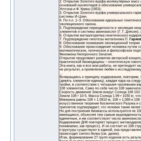
2. Открытие Золотого вурфа молекулярных масс 
оснований нуклеотидов и обоснование универсал
Уотсона и Ф. Крика (1953).
3. Открытие Золотого вурфа универсального гар
системы И-Цзин.
4. По п.п. 1–3. Обоснование идеальных генетиче
эволюционного закона.
5. Подтверждение периодичности и эволюции неор
элементов и системы аминокислот (Г. Г. Длясин),
6. Открытие метаалгоритма генетического кодиро
7. Подтверждение гипотезы метагенома П.
Гаряе
8. Обоснование понимания эволюционной теории 
9. Обоснование происхождения человека путем со
математическое, логическое и философское подтв
Феномена Непорочного Зачатия.
Открытие продолжает развитие авторской концеп
практической биомедицины – генетическую гомото
Эта книга, как и все мои работы, не претендует н
не результат, а проявление любви к исследуемому
...
Возвращаясь к принципу кодирования, повторим, 
(девять элементов-единиц), каждая пара на след
тройки, в соответствие с четырьмя «ролевыми ва
108 элементов. Само по себе число 108 замечат
Скорость движения Земли вокруг Солнца 108 103
Земли 108 • 10-5. Масса Солнца 1.99 • 1030 кг, 
Микерина равны 108 × 1.0810 м, 108 × 1,089 и 10
искусственное творение Космического Разума и 
триплетов подтверждает, что человек также явля
Но для построения биомассы используются не 108
имеющиеся, объясняя тем самым вырожденность ко
единичные, и им соответствует число аминокислот
Кодирование ДНК повторяет процесс метакодирова
понимаемо, как процесс). И он состоит из 108 ст
структуры существуют в единой, она представле
происходит синтез белка (см. далее).
Итак, формирование 27 групп кодонов есть резуль