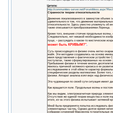
Цитата:
http://communities-server.net/ForumMess.aspx?Rec
Странности теории относительности
Движение локализованного в замкнутом объеме эл
удивительного в том, что движение материальны
относительности. Здесь уместно упомянуть об ин
также описывается преобразованиями Лоренца.
Кроме того, внешние стоячие продольные волны, 
Следовательно, нет никакой необходимости изобр
пуще, – рассуждать о каком-то мистическом искр
может быть КРИВЫМ?"
.
Суть происходящего в физике очень метко охара
майя. Эти методики создавались на основе имев
имея представления о фактическом устройстве С
постулатах, также сформулированных на основе
Пребывание физики в течение многих десятилети
явилось причиной затяжного кризиса в ее разви
исследованиям в этой области характер формаль
специфические разделы математики. Более того,
физики. Аппарат анализа взял верх над физичес
Эта чудовищная по своей сути ситуация имеет дав
Как вращается поле. Продольные волны и постоя
Как мы видим, электромагнитная природа элемен
Отсутствие же единой теории вещества и поля по
итоге, из-за этого физика испытывает затяжной к
Мной была предпринята попытка исследовать физ
элементарных частиц. Однако долгое время ничег
собрании сочинений Максвелла «строительные ле