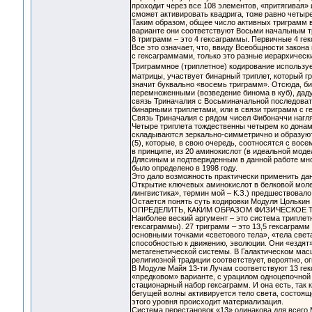
проходит через все 108 элементов, «притягивая»
сможет активировать квадрига, тоже равно четыр
Таким образом, общее число активных триграмм 
варианте они соответствуют Восьми начальным т
8 триграмм – это 4 гексаграммы. Первичные 4 г
Все это означает, что, ввиду Всеобщности закона
с гексаграммами, только это разные иерархическ
Триграммное (триплетное) кодирование использу
матрицы, участвует бинарный триплет, который г
значит буквально «восемь триграмм». Отсюда, би
перемноженными (возведение бинома в куб), даду
связь Триначалия с Восьминачальной последовате
бинарными триплетами, или в связи триграмм с г
Связь Триначалия с рядом чисел Фибоначчи нагля
Четыре триплета тождественны четырем ко донам
складываются зеркально-симметрично и образуют
(5), которые, в свою очередь, соотносятся с во
в принципе, из 20 аминокислот (в идеальной мод
Длясиным и подтвержденным в данной работе мною
было определено в 1998 году.
Это дало возможность практически применить дан
Открытие ключевых аминокислот в белковой молек
лингвистика», термин мой – К.З.) предшествовало
Остается понять суть кодировки Модуля Цолькин 
ОПРЕДЕЛИТЬ, КАКИМ ОБРАЗОМ ФИЗИЧЕСКОЕ ТЕЛО
Наиболее веский аргумент – это система триплет
гексаграммы). 27 триграмм – это 13,5 гексаграмм 
основными точками «светового тела», «тела свет
способностью к движению, эволюции. Они «ездят
метагенетической системы. В Галактическом масш
религиозной традиции соответствует, вероятно, о
В Модуле Майя 13-ти Лучам соответствуют 13 гекс
«предковом» варианте, с урацилом одноцепочной Р
стационарный набор гексаграмм. И она есть, так 
бегущей волны активируется тело света, состояще
этого уровня происходит материализация.
Система перестановок «13» одинакова для всего