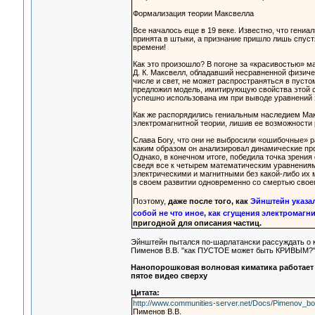
Формализация теории Максвелла
Все началось еще в 19 веке. Известно, что гени
принята в штыки, а признание пришло лишь спустя
времени!
Как это произошло? В погоне за «красивостью»
Д. К. Максвелл, обладавший несравненной физиче
числе и свет, не может распространяться в пусто
предложил модель, имитирующую свойства этой с
успешно использована им при выводе уравнений
Как же распорядились гениальным наследием Ма
электромагнитной теории, лишив ее возможности
Слава Богу, что они не выбросили «ошибочные» 
каким образом он анализировал динамические пр
Однако, в конечном итоге, победила точка зрени
сведя все к четырем математическим уравнениям,
электрическими и магнитными без какой-либо их
в своем развитии одновременно со смертью свое
Поэтому,
даже после того, как
Эйнштейн указал
собой не что иное, как сгущения электромагн
пригодной для описания частиц.
Эйнштейн пытался по-шарлатански рассуждать о к
Пименов В.В. "как ПУСТОЕ может быть КРИВЫМ?
Нанопорошковая волновая киматика работает 
пятое видео сверху
Цитата:
http://www.communities-server.net/Docs/Pimenov_b
Пименов В.В.