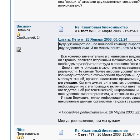
она "прошита" атомами двухвалентных металлов?
поляризовано?
Василий
Re: Квантовый биокомпьютер
Новичок
«
Ответ #76 :
25 Марта 2008, 21:53:54 »
Сообщений: 14
Цитата: Пётр от 28 Января 2008, 00:01:24
Куда уж конкретнее - по волновой команде вырас
яду радиоволнами. И не можем понять, что за ме
Всё конечно замечательно и с квантовым воздейст
ни странно, является вторичным механизмом, мех
необходимо разобраться откуда в принципе "ноги р
Дело в том, что искать можно только на веществ
реальности. Те самые "более высокие уровни" отн
взаимодействовать с физическими приборами), од
молекул, тканей, органов, целостного организма 
регуляцию
. Как мне думается, в опытах с рене
информации, но с его помощью включился пакет 
наследственной (не генетической) информации, ин
всех уровнях живого организма, а не только на ур
И прав Беркович, генная информация всего лишь 
накопленные данным организмом (видом) сведения
«
Последнее редактирование: 26 Марта 2008, 22:
Мир устроен сложнее, чем мы думаем
Пётр
Re: Квантовый биокомпьютер
Пользователь
«
Ответ #77 :
26 Марта 2008, 13:56:44 »