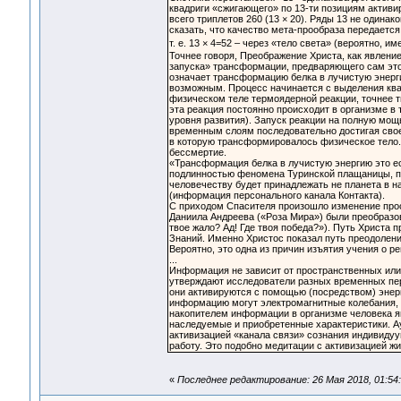
квадриги «сжигающего» по 13-ти позициям активир
всего триплетов 260 (13 × 20). Ряды 13 не одина
сказать, что качество мета-прообраза передаетс
т. е. 13 × 4=52 – через «тело света» (вероятно, и
Точнее говоря, Преображение Христа, как явлени
запуска» трансформации, предваряющего сам эт
означает трансформацию белка в лучистую энерг
возможным. Процесс начинается с выделения ква
физическом теле термоядерной реакции, точнее 
эта реакция постоянно происходит в организме в т
уровня развития). Запуск реакции на полную мощ
временным слоям последовательно достигая своег
в которую трансформировалось физическое тело. 
бессмертие.
«Трансформация белка в лучистую энергию это ес
подлинностью феномена Туринской плащаницы, по
человечеству будет принадлежать не планета в н
(информация персонального канала Контакта).
С приходом Спасителя произошло изменение прос
Даниила Андреева («Роза Мира») были преобразов
твое жало? Ад! Где твоя победа?»). Путь Христа 
Знаний. Именно Христос показал путь преодолени
Вероятно, это одна из причин изъятия учения о 
...
Информация не зависит от пространственных ил
утверждают исследователи разных временных пе
они активируются с помощью (посредством) энер
информацию могут электромагнитные колебания,
накопителем информации в организме человека я
наследуемые и приобретенные характеристики. Ау
активизацией «канала связи» сознания индивиду
работу. Это подобно медитации с активизацией ж
«
Последнее редактирование: 26 Мая 2018, 01:54: