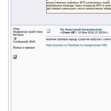
искусственных знаковых ФПУ-солитонных полей,
вербальные команды через генератор ФПУ в гене
достоверно уменьшить число хромосомных аберра
Oleg
Re: Квантовый биокомпьютер
Модератор своей темы
«
Ответ #87 :
10 Мая 2018, 07:05:54 »
Ветеран
явление прибора народу супротив арбузов с семе
Сообщений: 8943
https://yandex.ru/ Приборы по определению ГМО
Йожык в нирване