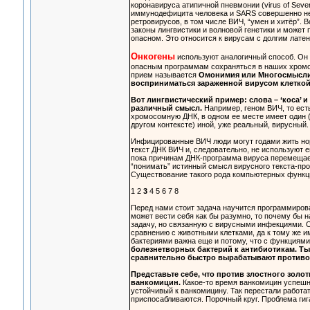
коронавируса атипичной пневмонии (virus of Seve
иммунодефицита человека и SARS совершенно не та
ретровирусов, в том числе ВИЧ, “умен и хитёр”.
законы лингвистики и волновой генетики и может
опасном. Это относится к вирусам с долгим лате
Онкогены
используют аналогичный способ. Он
опасным программам сохраняться в наших хромос
прием называется
Омонимия или Многосмыслие. 
восприниматься зараженной вирусом клеткой 
Вот лингвистический пример: слова – ‘коса’ и 
различный смысл.
Например, геном ВИЧ, то есть
хромосомную ДНК, в одном ее месте имеет один (б
другом контексте) иной, уже реальный, вирусный.
Инфицированные ВИЧ люди могут годами жить нор
текст ДНК ВИЧ и, следовательно, не используют е
пока причинам ДНК-программа вируса перемещаетс
“понимать” истинный смысл вирусного текста-пр
Существование такого рода компьютерных функций
1 2
3
4 5 6 7 8
Перед нами стоит задача научится программирова
может вести себя как бы разумно, то почему бы 
задачу, но связанную с вирусными инфекциями. 
сравнению с животными клетками, да к тому же и
бактериями важна еще и потому, что с функциями
болезнетворных бактерий к антибиотикам. Ты
сравнительно быстро вырабатывают противоя
Представьте себе, что против злостного зол
ванкомицин.
Какое-то время ванкомицин успешно
устойчивый к ванкомицину. Так перестали работат
приспосабливаются. Порочный круг. Проблема гиг