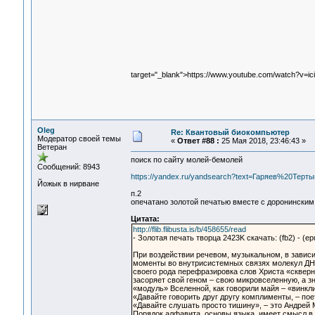
target="_blank">https://www.youtube.com/watch?v=i
Oleg
Re: Квантовый биокомпьютер
Модератор своей темы
«
Ответ #88 :
25 Мая 2018, 23:46:43 »
Ветеран
поиск по сайту молей-бемолей
Сообщений: 8943
https://yandex.ru/yandsearch?text=Гаряев%20Терт
Йожык в нирване
п.2
опечатано золотой печатью вместе с доронинским
Цитата:
http://flib.flibusta.is/b/458655/read
- Золотая печать творца 2423K скачать: (fb2) - (e
При воздействии речевом, музыкальном, в завис
моменты во внутрисистемных связях молекул ДНК,
своего рода перефразировка слов Христа «скверно 
засоряет свой геном – свою микровселенную, а з
«модуль» Вселенной, как говорили майя – «винкли
«Давайте говорить друг другу комплименты, – по
«Давайте слушать просто тишину», – это Андрей М
Порядок алфавита, основы языка, имеет смысл в 