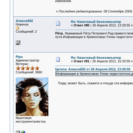
извенения.
«
Последнее редактирование: 08 Сентября 2009, 
Алексей92
Re: Квантовый биокомпьютер
Новичок
«
Ответ #80 :
26 Апреля 2012, 13:29:55 »
Сообщений: 2
Пётр
, Уважаемый Пётр Петрович!.Рад приветство
пути.Информации в Хромосомах-Генах недостаточ
Pipa
Re: Квантовый биокомпьютер
Администратор
«
Ответ #81 :
26 Апреля 2012, 15:33:59 »
Ветеран
Цитата: Алексей92 от 26 Апреля 2012, 13:29:55
Сообщений: 3660
Информации в Хромосомах-Генах недостаточно,до
Тогда, может быть, скажете и откуда эта информ
Квантовая
инструменталистка