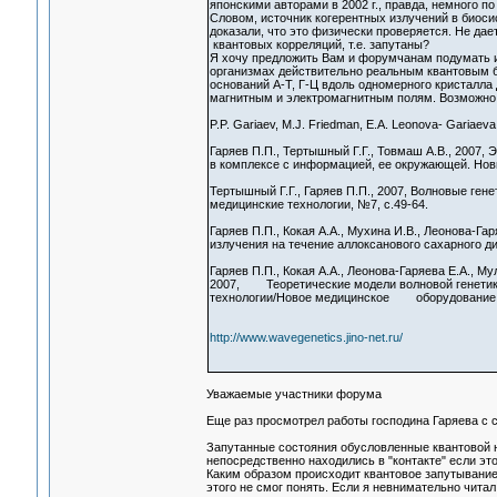
японскими авторами в 2002 г., правда, немного п
Словом, источник когерентных излучений в биосис
доказали, что это физически проверяется. Не дае
квантовых корреляций, т.е. запутаны?
Я хочу предложить Вам и форумчанам подумать и
организмах действительно реальным квантовым б
оснований А-Т, Г-Ц вдоль одномерного кристалла
магнитным и электромагнитным полям. Возможно,
P.P. Gariaev, M.J. Friedman, E.A. Leonova- Gariaev
Гаряев П.П., Тертышный Г.Г., Товмаш А.В., 2007,
в комплексе с информацией, ее окружающей. Новы
Тертышный Г.Г., Гаряев П.П., 2007, Волновые ге
медицинские технологии, №7, с.49-64.
Гаряев П.П., Кокая А.А., Мухина И.В., Леонова-Га
излучения на течение аллоксанового сахарного ди
Гаряев П.П., Кокая А.А., Леонова-Гаряева Е.А., 
2007, Теоретические модели волновой генетик
технологии/Новое медицинское оборудование, №
http://www.wavegenetics.jino-net.ru/
Уважаемые участники форума
Еще раз просмотрел работы господина Гаряева с 
Запутанные состояния обусловленные квантовой н
непосредственно находились в "контакте" если эт
Каким образом происходит квантовое запутывание
этого не смог понять. Если я невнимательно чита