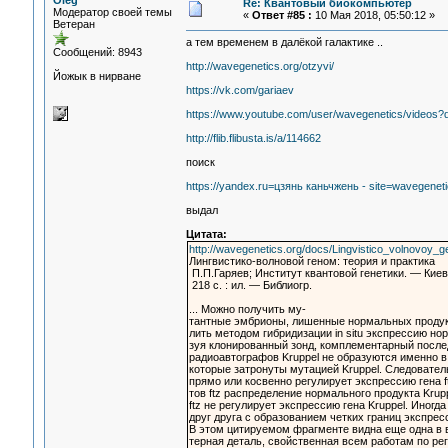
Oleg
Re: Квантовый биокомпьютер
Модератор своей темы
«
Ответ #85 :
10 Мая 2018, 05:50:12 »
Ветеран
а тем временем в далёкой галактике ..
Сообщений: 8943
http://wavegenetics.org/otzyvi/
Йожык в нирване
https://vk.com/gariaev
https://www.youtube.com/user/wavegenetics/videos?
http://flib.flibusta.is/a/114662
поиск
https://yandex.ru=цзянь каньчжень - site=wavegeneti
выдал
Цитата:
http://wavegenetics.org/docs/Lingvistico_volnovoy_
Лингвистико-волновой геном: теория и практика
П.П.Гаряев; Институт квантовой генетики. — Киев
218 с. : ил. — Библиогр.
... Можно получить му-
тантные эмбрионы, лишенные нормальных продукто
лить методом гибридизации in situ экспрессию нор
зуя клонированный зонд, комплементарный после
радиоавтографов Kruppel не образуются именно в
которые затронуты мутацией Kruppel. Следователь
прямо или косвенно регулирует экспрессию гена ft
тов ftz распределение нормального продукта Krup
ftz не регулирует экспрессию гена Kruppel. Иногд
друг друга с образованием четких границ экспрес
В этом цитируемом фрагменте видна еще одна в 
терная деталь, свойственная всем работам по ре