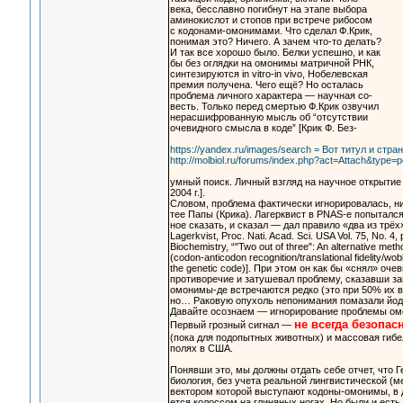
века, бесславно погибнут на этапе выбора
аминокислот и стопов при встрече рибосом
с кодонами-омонимами. Что сделал Ф.Крик,
понимая это? Ничего. А зачем что-то делать?
И так все хорошо было. Белки успешно, и как
бы без оглядки на омонимы матричной РНК,
синтезируются in vitro-in vivo, Нобелевская
премия получена. Чего ещё? Но осталась
проблема личного характера — научная со-
весть. Только перед смертью Ф.Крик озвучил
нерасшифрованную мысль об “отсутствии
очевидного смысла в коде” [Крик Ф. Без-
https://yandex.ru/images/search = Вот титул и стра
http://molbiol.ru/forums/index.php?act=Attach&type=
умный поиск. Личный взгляд на научное открытие
2004 г.].
Словом, проблема фактически игнорировалась, ни
тее Папы (Крика). Лагерквист в PNAS-е попытался
ное сказать, и сказал — дал правило «два из трёх»
Lagerkvist, Proc. Nati. Acad. Sci. USA Vol. 75, No. 4, 
Biochemistry, “"Two out of three": An alternative meth
(codon-anticodon recognition/translational fidelity/wob
the genetic code)]. При этом он как бы «снял» оч
противоречие и затушевал проблему, сказавши з
омонимы-де встречаются редко (это при 50% их в 
но… Раковую опухоль непонимания помазали й
Давайте осознаем — игнорирование проблемы омо
не всегда безопас
Первый грозный сигнал —
(пока для подопытных животных) и массовая гиб
полях в США.
Понявши это, мы должны отдать себе отчет, что 
биология, без учета реальной лингвистической (
вектором которой выступают кодоны-омонимы, в 
ется колоссом на глиняных ногах. Но были и есть