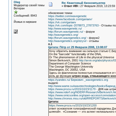
Oleg
Re: Квантовый биокомпьютер
Модератор своей темы
«
Ответ #89 :
27 Февраля 2019, 13:23:59 
Ветеран
обновление темки
Сообщений: 8943
https://twitter.com/wavegenetic
https://www.facebook.com/gariaev/
Йожык в нирване
https://vk.com/gariaev
https://vk.com/topic-2078873_27873763
- Отзывы по
http://www.wavegenetic.ru/
http://forum.wavegenetic.ru/
- форум
http://wavegenetics.org/
http://forum.wavegenetics.org/
- форум2
http://wavegenetics.org/otzyvi/
- отзывы
п.1
Цитата: Пётр от 29 Февраля 2008, 13:08:07
Хочу обратить внимание на сильную статью С.Бе
On the “barcode” functionality of the DNA,
Or The phenomenon of Life in the physical Universe
Simon Berkovich, 2001
http://arxiv.org/abs/physics/
Department of Computer Science
The George Washington University
Washington, DC 20052, USA
Здесь он фактически полностью отказывается от 
роль до функции
штрих кода, отмыкающего ко
https://yandex.ru/ Беркович _wavegenetics.org
выдало
http://www.wame.su/wavetechnologies/books/Барко
https://www.proza.ru/2015/10/23/1179
- ДНК как штри
https://www.nderf.org/NDERF/Research/Berkovich.h
https://www.omicsonline.org/open-access/connotation
http://www.chronos.msu.ru/old/RREPORTS/berkovich
Цитата:
https://www.proza.ru/2015/10/23/1200
ответ основателя голографической парадигмы Дэви
шляпой». «Сознание — это аспект нелокального п