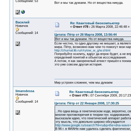
Сообщений: 53
Вот и мы так думаем. Но от вещества никуда.
Василий
Re: Квантовый биокомпьютер
Новичок
«
Ответ #78 :
26 Марта 2008, 22:46:48 »
Сообщений: 14
Цитата: Пётр от 26 Марта 2008, 13:56:44
Вот и мы так думаем. Но от вещества никуда.
Если честно, то одно другому не мешает, а явля
мира. Пётр, возможно вам чем-то помогут мои нар
http://zhurnal.lib.ru/r/rytow_w_g/w.shtml
Попробуйте осилить, вдруг да впрок будет, а не в
определний понятий и объектов иссследования.
А потом, я как закоренелый атеист пришёл к пониа
это уже совсем другая история.
Мир устроен сложнее, чем мы думаем
limarodessa
Re: Квантовый биокомпьютер
Новичок
«
Ответ #79 :
07 Сентября 2009, 20:17:23
Сообщений: 14
Цитата: Пётр от 22 Января 2008, 17:30:25
...Но одна вещь в генетическом коде, вероятно,
многие противлоречия в теории ген. кодирования,
высказали идею, что генетический аппарат работа
эту мысль, что довольно широко обсуждается
http://www.google.ru/search?hl=ru&q=the+dna-wave+
В 96 г. в ФИАНе нам удалось сделать фактически