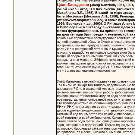
ся каноны генетики, весьма ограничен.
Кроме на
Цзян-Каньдженя
[Jiang Kanzhen, 1981, 1991, 
учной школы акад. В.П.Казначеева [Казначеев В.
Михайлова Л.П., 1985]. В какой-то мере этому
боты Мосолова [Мосолов А.Н., 1980], Ричарда М
[http://www.biophotonik.de/], а также исследо
1999; Бурлаков и др., 2000]. О Ричарде Алане
и Вебб первые в 1973 году высказали идею о т
может функционировать на принципах голографи
на долгие годы был предан «генетической ан
Каковы же первоистоки заблуждений в генетике, эт
лучной и успешной области биологического знани
ло кризиса, как ни парадоксально, положено три
рали ДНК и ее функций Уотсоном и Криком в 1953
лиями по разработке принципов кодирования белк
мощный прорыв в понимании функций хромосом. 
правды, а то и меньше. Эйфория этих открытий с
ванием» на долгие десятилетия перекрыла путь 
главных генетических функций ДНК. Они лежат в 
ма – волновых, квантово нелокальных
...
Ульф Лагерквист первый указал на неполноту три
Так в чем же конкретно таилось недопонимание пр
дирования? Оно в излишней жесткости модели три
физико-химической системы работы рибосомной
приписывании триплетной модели кода всех генет
ное представление, основанное исключительно н
сти взаимодействия оснований информационной Р
РНК (тРНК), когда аденин «узнает» урацил, а гуан
цессе кодон-антикодонового «считывания» рибос
Белковый код понимается как некий универсальн
всей генетики и всей эмбриологии. Каноническая 
стала своего рода фетишем, священной коровой ил
заря, которая вне подозрений. Только однажды бы
осторожно бросившая лёгкую тень сомнения на мо
не привлекшая к себе никакого внимания. Уотсон