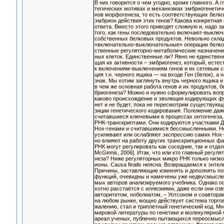
В них говорится о чем угодно, кроме главного. А 
тегических мотивах и механизмах эмбриогенетиче
нов морфогенеза, то есть соответствующих белк
эмбрион действия этих генов? Какова конкретная
ответа. Вместо этого приводят сложную и, надо з
того, как гены последовательно включают-выключ
собственных белковых продуктов. Невольно скла
«включательно-выключательные» операции белко
ственные регуляторно-метаболические назначени
ных клеток. Единственные ли? Явно не единствен
щая их активности – эмбриогенез, который, естес
к включениям-выключениям генов и их сетевым св
ция т.н. черного ящика — на входе Ген (белок), а 
знак. Мы хотим заглянуть внутрь черного ящика и
в чем же основная работа генов и их продуктов, б
бриогенеза? Можно и нужно сформулировать вопр
каково происхождение и эволюция кодирующих ф
нет и не будет, пока не пересмотрим существующ
зиции генетического кодирования. Положение даж
считавшиеся ключевыми в процессах онтогенеза,
РНК-транскриптами. Они кодируются участками 
Hox-генами и считавшимися бессмысленными. Не
усиливают или ослабляют экспрессию самих Hox-г
но влияют на работу других транскрипционных фак
РНК могут регулировать как соседние, так и отда
McGinnis, 2006]. Итак, что или кто главный регул
неза? Ниже регуляторных микро РНК только низк
ионы. Causa finalis неясна. Возвращаемся к энте
Причины, заставляющие изменять и дополнять по
функций, очевидны и намечены уже недвусмысл
мых авторов анализируемого учебника. Однако ос
хотно расстаётся с иллюзиями, даже если они озв
авторитетом, нобелиатом, – Уотсоном и соавторами
на любом рынке, мощно действует система торгов
жалению, стал и триплетный генетический код. М
мировой литературы по генетике и молекулярной 
ареал ученых, публично пытающихся переосмысли