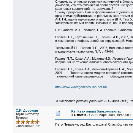
Словом, источник когерентных излучений в биосис
доказали, что это физически проверяется. Не дает
квантовых корреляций, т.е. запутаны?
Я хочу предложить Вам и форумчанам подумать и 
организмах действительно реальным квантовым б
А-Т, Г-Ц вдоль одномерного кристалла ДНК. Тем б
электромагнитным полям. Возможно, наши послед
P.P. Gariaev, M.J. Friedman, E.A. Leonova- Gariaeva
Гаряев П.П., Тертышный Г.Г., Товмаш А.В., 2007,
в комплексе с информацией, ее окружающей. Новы
Тертышный Г.Г., Гаряев П.П., 2007, Волновые ге
медицинские технологии, №7, с.49-64.
Гаряев П.П., Кокая А.А., Мухина И.В., Леонова-Га
излучения на течение аллоксанового сахарного диа
Гаряев П.П., Кокая А.А., Леонова-Гаряева Е.А., М
2007, Теоретические модели волновой генетик
технологии/Новое медицинское оборудование, №
http://www.wavegenetics.jino-net.ru/
«
Последнее редактирование: 22 Января 2008, 19
С.И. Доронин
Re: Квантовый биокомпьютер
Администратор
«
Ответ #1 :
22 Января 2008, 19:43:58 »
Ветеран
Петр Петрович, рад Вас слышать! Спасибо, что н
Сообщений: 795