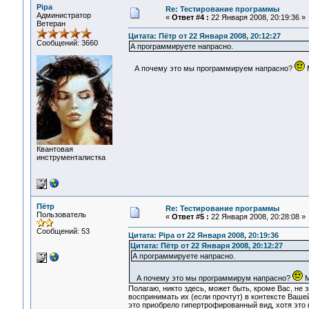
Pipa
Re: Тестирование программы
Администратор
«
Ответ #4 :
22 Января 2008, 20:19:36 »
Ветеран
Цитата: Пётр от 22 Января 2008, 20:12:27
Сообщений: 3660
А программируете напрасно.
А почему это мы программируем напрасно?
М
Квантовая
инструменталистка
Пётр
Re: Тестирование программы
Пользователь
«
Ответ #5 :
22 Января 2008, 20:28:08 »
Сообщений: 53
Цитата: Pipa от 22 Января 2008, 20:19:36
Цитата: Пётр от 22 Января 2008, 20:12:27
А программируете напрасно.
А почему это мы программирум напрасно?
М
Полагаю, никто здесь, может быть, кроме Вас, не
воспринимать их (если прочтут) в контексте Ваше
это приобрело гипертрофированный вид, хотя это к