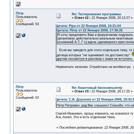
Пётр
Re: Тестирование программы
Пользователь
«
Ответ #2 :
22 Января 2008, 20:12:27 »
Сообщений: 53
Цитата: Pipa от 22 Января 2008, 19:21:04
Цитата: Пётр от 22 Января 2008, 17:30:25
Я хочу предложить Вам и форумчанам подумать 
организмах действительно реальным квантовым 
оснований А-Т, Г-Ц вдоль одномерного кристалла
Если вы заведете для этого отдельную тему, то м
детище которых "не оценивают по достоинству"
другим посоветую в разговор с вами не вступать.
Нервничать незачем. Отработано на молбиол.ру. 
Пётр
Re: Квантовый биокомпьютер
Пользователь
«
Ответ #3 :
22 Января 2008, 20:17:25 »
Сообщений: 53
Цитата: С.И. Доронин от 22 Января 2008, 19:43:
Петр Петрович, рад Вас слышать! Спасибо, что н
Сергей Иванович, прошу извинить, не освоился ту
Ага, понял. Это и есть отдельная тема.
«
Последнее редактирование: 22 Января 2008, 20