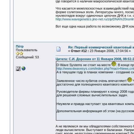
где говорится о наличии макроскопической квант
Что касается межплоскостных взаимодействий пар
форме солитонных волн. Литературы много, посм
нуклеотидов вокруг одиночных цепочек ДНК в т.н. 
http://www.wavegenetics.jino-net.ru/zip/DNA%20non
Вот еще одна наша работа по возможному ДНК ко
Пётр
Re: Первый коммерческий квантовый 
Пользователь
«
Ответ #12 :
23 Января 2008, 17:04:56 »
Сообщений: 53
Цитата: С.И. Доронин от 11 Января 2008, 08:51:
D-Wave Systems не стоит на месте
. В конце п
http://www.dwavesys.com/index.php?mact=News,cntnt0
А в текущем году в планах компании - создание с
Заявленное число кубитов очень впечатляет!
Ч
достаточно для полноценного квантового компью
Руководители фирмы планируют к концу 2008 год
для решения сложных вычислительных задач.
Неужели и правда наступает эра квантовых комп
Дополнительная информация об этом (на русско
А не являемся ли мы обладателями собственного КК
люди вычислители. Выступают в балаганах. Наприм
счет, вроде, недоступен современным компам? Д