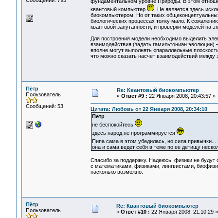
Сообщений: 795
фундаментальном уровне Природы. В этом отноше
квантовый компьютер
. Не является здесь иск
биокомпьютером. Но от таких общеконцептуальны
биологических процессах толку мало. К сожалени
квантовой запутанности, и проверки моделей на э
Для построения модели необходимо выделить элеме
взаимодействия (задать гамильтониан эволюции) 
вполне могут выполнять «параллельные плоскости 
что можно сказать насчет взаимодействий между 
Пётр
Re: Квантовый биокомпьютер
Пользователь
«
Ответ #9 :
22 Января 2008, 20:43:57 »
Сообщений: 53
Цитата: Любовь от 22 Января 2008, 20:34:10
Петр
не беспокойтесь
здесь народ не программируется
Пипа сама в этом убедилась, но сила привычки...
она и сама ведет себя в теме по ее детищу нескол
Спасибо за поддержку. Надеюсь, физики не будут 
с математиками, физиками, лингвистами, биофизи
насколько возможно.
Пётр
Re: Квантовый биокомпьютер
Пользователь
«
Ответ #10 :
22 Января 2008, 21:10:29 »