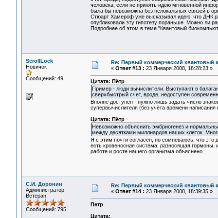
человека, если не принять идею мгновенной инфо
была бы невозможна без нелокальных связей в орг
Стюарт Хамероф уже высказывал идею, что ДНК ра
опубликовали эту гипотезу пораньше. Можно ли рас
Подробнее об этом в теме "Квантовый биокомпьют
ScrollLock
Re: Первый коммерческий квантовый 
Новичок
«
Ответ #13 :
23 Января 2008, 18:28:23 »
Сообщений: 49
Цитата: Пётр
Пример - люди вычислители. Выступают в балагана
сверхбыстрый счет, вроде, недоступен совреме
Вполне доступен - нужно лишь задать число знако
супервычислителя (без учёта времени написания 
Цитата: Пётр
Невозможно объяснить эмбриогенез и нормальный
между десятками миллиардов наших клеток. Много
Я с этим почти согласен, но сомневаюсь, что это 
есть кровеносная система, разносящая гормоны, и
работе и росте нашего организма объяснено.
С.И. Доронин
Re: Первый коммерческий квантовый 
Администратор
«
Ответ #14 :
23 Января 2008, 18:39:35 »
Ветеран
Петр
Сообщений: 795
Цитата: