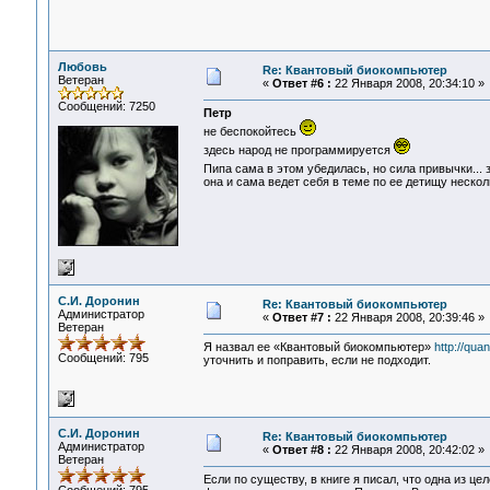
Любовь
Re: Квантовый биокомпьютер
Ветеран
«
Ответ #6 :
22 Января 2008, 20:34:10 »
Сообщений: 7250
Петр
не беспокойтесь
здесь народ не программируется
Пипа сама в этом убедилась, но сила привычки... 
она и сама ведет себя в теме по ее детищу несколь
С.И. Доронин
Re: Квантовый биокомпьютер
Администратор
«
Ответ #7 :
22 Января 2008, 20:39:46 »
Ветеран
Я назвал ее «Квантовый биокомпьютер»
http://qu
Сообщений: 795
уточнить и поправить, если не подходит.
С.И. Доронин
Re: Квантовый биокомпьютер
Администратор
«
Ответ #8 :
22 Января 2008, 20:42:02 »
Ветеран
Если по существу, в книге я писал, что одна из 