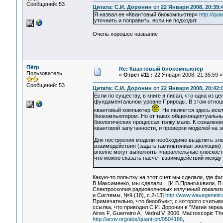
Сообщений: 53
Цитата: С.И. Доронин от 22 Января 2008, 20:39:
Я назвал ее «Квантовый биокомпьютер»
http://qu
уточнить и поправить, если не подходит.
Очень хорошее название
Пётр
Re: Квантовый биокомпьютер
Пользователь
«
Ответ #11 :
22 Января 2008, 21:35:59 »
Сообщений: 53
Цитата: С.И. Доронин от 22 Января 2008, 20:42:
Если по существу, в книге я писал, что одна из
фундаментальном уровне Природы. В этом отноше
квантовый компьютер
. Не является здесь иск
биокомпьютером. Но от таких общеконцептуальны
биологических процессах толку мало. К сожален
квантовой запутанности, и проверки моделей на 
Для построения модели необходимо выделить элем
взаимодействия (задать гамильтониан эволюции) 
вполне могут выполнять «параллельные плоскости
что можно сказать насчет взаимодействий между
Какую-то попытку на этот счет мы сделали, где ф
В.Максименко, мы сделали [И.В.Прангишвили, П.П.
Спектроскопия радиоволновых излучений локализ
и Системы, №9 (18), с.2-13]
http://www.wavegenetics.
Примечательно, что биообъект, с которого считыва
ссылка, что приводил С.И. Доронин в "Магии зеркал
Aires F, Guerreiro A, Vedral V, 2006, Macroscopic Th
http://arxiv.org/abs/quant-ph/0504186
,