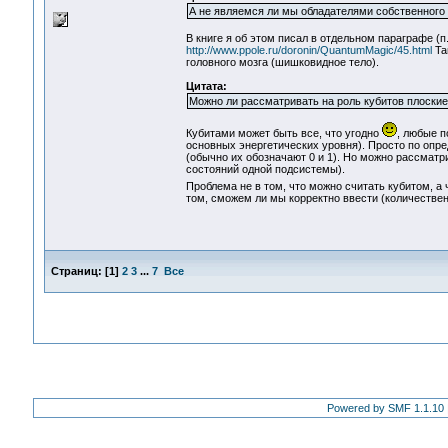
А не являемся ли мы обладателями собственного 
В книге я об этом писал в отдельном параграфе (п
http://www.ppole.ru/doronin/QuantumMagic/45.html
Та
головного мозга (шишковидное тело).
Цитата:
Можно ли рассматривать на роль кубитов плоские 
Кубитами может быть все, что угодно
, любые п
основных энергетических уровня). Просто по опр
(обычно их обозначают 0 и 1). Но можно рассматри
состояний одной подсистемы).
Проблема не в том, что можно считать кубитом, а 
том, сможем ли мы корректно ввести (количеств
Страниц:
[
1
]
2
3
...
7
Все
Powered by SMF 1.1.10