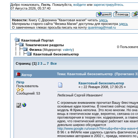
Добро пожаловать,
Гость
. Пожалуйста,
войдите
или
зарегистрируйтесь
.
07 Августа 2026, 05:37:40
Новости:
Книгу С.Доронина "Квантовая магия" читать
здесь
Материалы старого сайта "Физика Магии" доступны для просмотра
здесь
О замеченных глюках просьба писать на почту
quantmag@mail.ru
Квантовый Портал
Тематические разделы
0 Пользовате
Физика
(Модератор:
valeriy
)
Квантовый биокомпьютер
Страниц:
[
1
]
2
3
...
7
Все
Тема: Квантовый биокомпьютер (Прочитано 31
Автор
Пётр
Квантовый биокомпьютер
Пользователь
«
:
22 Января 2008, 17:30:25 »
Сообщений: 53
Любезный Сергей Иванович!
С огромным вниманием прочитал Вашу блестящую кн
основные идеи понятны. В генетике сейчас период
модель Ф.Крика неполна. Это ясно многим. Но она 
вещь в генетическом коде, вероятно, связана со
противлоречия в теории ген. кодирования, а главн
идею, что генетический аппарат работает как кван
довольно широко обсуждается
http://www.google.ru/search?hl=ru&q=the+dna-wave+
В 96 г. в ФИАНе нам удалось сделать фактически
японскими авторами в 2002 г., правда, немного по