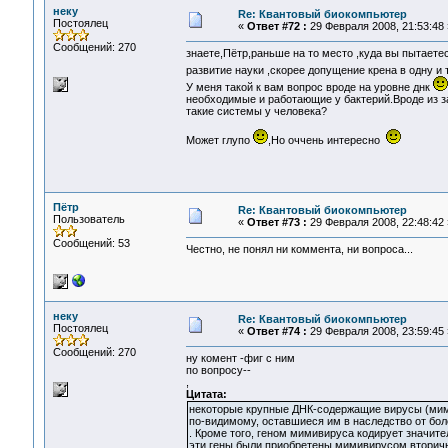
неку
Re: Квантовый биокомпьютер
Постоялец
«
Ответ #72 :
29 Февраля 2008, 21:53:48 
Сообщений: 270
знаете,Пётр,раньше на то место ,куда вы пытаете
развитие науки ,скорее допущение крена в одну и 
У меня такой к вам вопрос вроде на уровне днк
необходимые и работающие у бактерий.Вроде из за
такие системы у человека?
Может глупо
,Но оччень интересно
Пётр
Re: Квантовый биокомпьютер
Пользователь
«
Ответ #73 :
29 Февраля 2008, 22:48:42 
Сообщений: 53
Честно, не понял ни коммента, ни вопроса...
неку
Re: Квантовый биокомпьютер
Постоялец
«
Ответ #74 :
29 Февраля 2008, 23:59:45 
Сообщений: 270
ну комент -фиг с ним
по вопросу--
,
Цитата:
некоторые крупные ДНК-содержащие вирусы (мим
по-видимому, оставшиеся им в наследство от бо
. Кроме того, геном мимивируса кодирует значит
эти гены были приобретены мимивирусом вторично