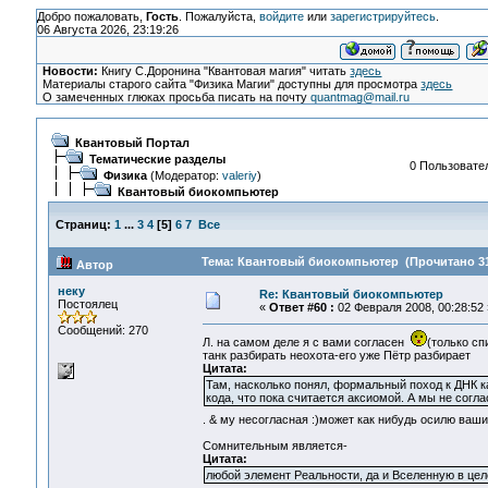
Добро пожаловать,
Гость
. Пожалуйста,
войдите
или
зарегистрируйтесь
.
06 Августа 2026, 23:19:26
Новости:
Книгу С.Доронина "Квантовая магия" читать
здесь
Материалы старого сайта "Физика Магии" доступны для просмотра
здесь
О замеченных глюках просьба писать на почту
quantmag@mail.ru
Квантовый Портал
Тематические разделы
0 Пользовател
Физика
(Модератор:
valeriy
)
Квантовый биокомпьютер
Страниц:
1
...
3
4
[
5
]
6
7
Все
Тема: Квантовый биокомпьютер (Прочитано 31
Автор
неку
Re: Квантовый биокомпьютер
Постоялец
«
Ответ #60 :
02 Февраля 2008, 00:28:52 
Сообщений: 270
Л. на самом деле я с вами согласен
(только сп
танк разбирать неохота-его уже Пётр разбирает
Цитата:
Там, насколько понял, формальный поход к ДНК ка
кода, что пока считается аксиомой. А мы не согл
. & му несогласная :)может как нибудь осилю ваш
Сомнительным является-
Цитата:
любой элемент Реальности, да и Вселенную в це