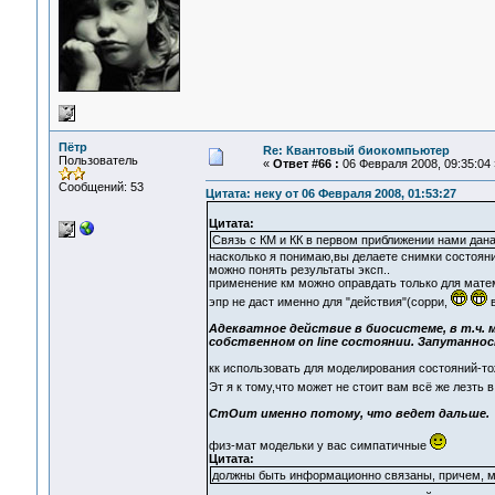
Пётр
Re: Квантовый биокомпьютер
Пользователь
«
Ответ #66 :
06 Февраля 2008, 09:35:04 
Сообщений: 53
Цитата: неку от 06 Февраля 2008, 01:53:27
Цитата:
Связь с КМ и КК в первом приближении нами дан
насколько я понимаю,вы делаете снимки состояни
можно понять результаты эксп..
применение км можно оправдать только для матем
эпр не даст именно для "действия"(сорри,
в
Адекватное действие в биосистеме, в т.ч.
собственном on line состоянии. Запутанн
кк использовать для моделирования состояний-тож
Эт я к тому,что может не стоит вам всё же лезть
СтОит именно потому, что ведет дальше.
физ-мат модельки у вас симпатичные
Цитата:
должны быть информационно связаны, причем, м