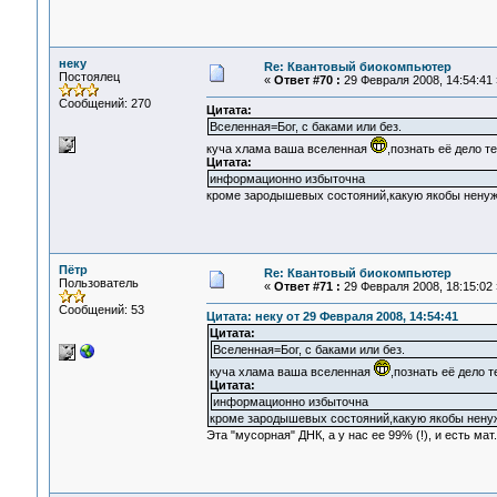
неку
Re: Квантовый биокомпьютер
Постоялец
«
Ответ #70 :
29 Февраля 2008, 14:54:41 
Сообщений: 270
Цитата:
Вселенная=Бог, с баками или без.
куча хлама ваша вселенная
,познать её дело т
Цитата:
информационно избыточна
кроме зародышевых состояний,какую якобы нену
Пётр
Re: Квантовый биокомпьютер
Пользователь
«
Ответ #71 :
29 Февраля 2008, 18:15:02 
Сообщений: 53
Цитата: неку от 29 Февраля 2008, 14:54:41
Цитата:
Вселенная=Бог, с баками или без.
куча хлама ваша вселенная
,познать её дело 
Цитата:
информационно избыточна
кроме зародышевых состояний,какую якобы нену
Эта "мусорная" ДНК, а у нас ее 99% (!), и есть ма