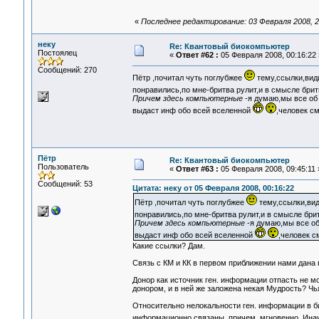
«
Последнее редактирование: 03 Февраля 2008, 
неку
Re: Квантовый биокомпьютер
Постоялец
«
Ответ #62 :
05 Февраля 2008, 00:16:22 
Сообщений: 270
Пётр ,почитал чуть поглубжее
тему,ссылки,види
понравились,по мне-бритва рулит,и в смысле бри
Причем здесь компьютерные
-я думаю,мы все об
выдаст инф обо всей вселенной
,человек с
Пётр
Re: Квантовый биокомпьютер
Пользователь
«
Ответ #63 :
05 Февраля 2008, 09:45:11 
Сообщений: 53
Цитата: неку от 05 Февраля 2008, 00:16:22
Пётр ,почитал чуть поглубжее
тему,ссылки,види
понравились,по мне-бритва рулит,и в смысле бри
Причем здесь компьютерные
-я думаю,мы все об
выдаст инф обо всей вселенной
,человек 
Какие ссылки? Дам.
Связь с КМ и КК в первом приближении нами дана
Донор как источник ген. информации отпасть не мо
донором, и в ней же заложена некая Мудрость? Чья
Относительно нелокальности ген. информации в би
информационно связаны, причем, мгновенно. Инач