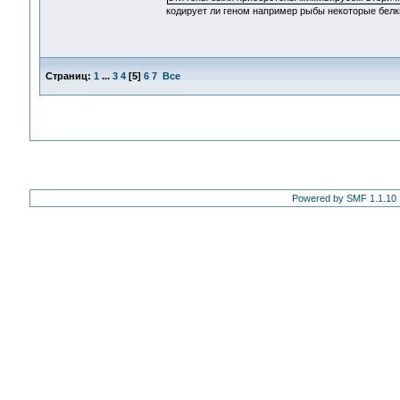
кодирует ли геном например рыбы некоторые белки
Страниц:
1
...
3
4
[
5
]
6
7
Все
Powered by SMF 1.1.10