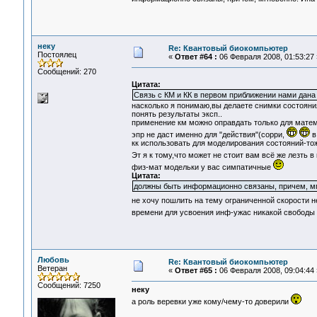
неку
Re: Квантовый биокомпьютер
Постоялец
«
Ответ #64 :
06 Февраля 2008, 01:53:27 
Сообщений: 270
Цитата:
Связь с КМ и КК в первом приближении нами дана
насколько я понимаю,вы делаете снимки состояни
понять результаты эксп..
применение км можно оправдать только для матем
эпр не даст именно для "действия"(сорри,
в
кк использовать для моделирования состояний-тож
Эт я к тому,что может не стоит вам всё же лезть 
физ-мат модельки у вас симпатичные
Цитата:
должны быть информационно связаны, причем, м
не хочу пошлить на тему ограниченной скорости 
времени для усвоения инф-ужас никакой свободы
Любовь
Re: Квантовый биокомпьютер
Ветеран
«
Ответ #65 :
06 Февраля 2008, 09:04:44 
Сообщений: 7250
неку
а роль веревки уже кому/чему-то доверили