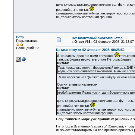
цель кк-результат,решение,коллапс вол фун,то же 
решений,а это не так
симпатично понятие кубита ,как вероятностного эл
вы,только
здесь
настоящая граница...
Пётр
Re: Квантовый биокомпьютер
Пользователь
«
Ответ #61 :
03 Февраля 2008, 21:13:07 
Сообщений: 53
Цитата: неку от 02 Февраля 2008, 00:28:52
Л. на самом деле я с вами согласен
(только с
танк разбирать неохота-его уже Пётр разбирает
Цитата:
Там, насколько понял, формальный поход к ДНК к
кода, что пока считается аксиомой. А мы не согл
. & му несогласная :)может как нибудь осилю ва
Сомнительным является-
Цитата:
любой элемент Реальности, да и Вселенную в це
цель кк-результат,решение,коллапс вол фун,то же
решений,а это не так
симпатично понятие кубита ,как вероятностного э
вы,только
здесь
настоящая граница...
Неку: "
живём в мире
уже
принятых решений,а э
Петр: Если Вселенная 'causa sui' (Cпиноза), к то
иключает тоталитаризм на все времена принятых 