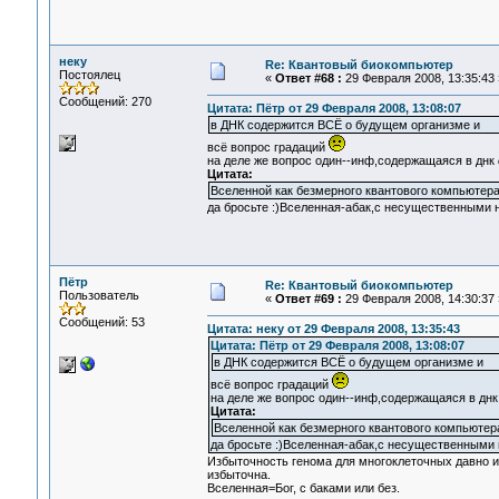
неку
Re: Квантовый биокомпьютер
Постоялец
«
Ответ #68 :
29 Февраля 2008, 13:35:43 
Сообщений: 270
Цитата: Пётр от 29 Февраля 2008, 13:08:07
в ДНК содержится ВСЁ о будущем организме и
всё вопрос градаций
на деле же вопрос один--инф,содержащаяся в днк
Цитата:
Вселенной как безмерного квантового компьютера
да бросьте :)Вселенная-абак,с несущественными 
Пётр
Re: Квантовый биокомпьютер
Пользователь
«
Ответ #69 :
29 Февраля 2008, 14:30:37 
Сообщений: 53
Цитата: неку от 29 Февраля 2008, 13:35:43
Цитата: Пётр от 29 Февраля 2008, 13:08:07
в ДНК содержится ВСЁ о будущем организме и
всё вопрос градаций
на деле же вопрос один--инф,содержащаяся в дн
Цитата:
Вселенной как безмерного квантового компьютера
да бросьте :)Вселенная-абак,с несущественными 
Избыточность генома для многоклеточных давно из
избыточна.
Вселенная=Бог, с баками или без.