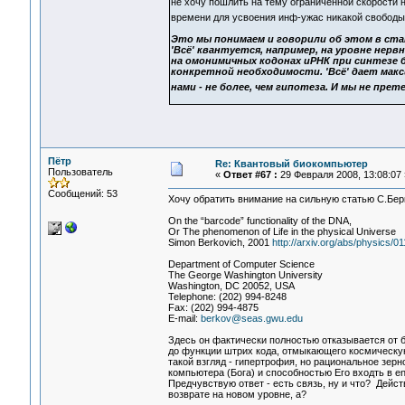
не хочу пошлить на тему ограниченной скорости 
времени для усвоения инф-ужас никакой свобод
Это мы понимаем и говорили об этом в ста
'Всё' квантуется, например, на уровне нер
на омонимичных кодонах иРНК при синтезе б
конкретной необходимости. 'Всё' дает мак
нами - не более, чем гипотеза. И мы не прете
Пётр
Re: Квантовый биокомпьютер
Пользователь
«
Ответ #67 :
29 Февраля 2008, 13:08:07 
Сообщений: 53
Хочу обратить внимание на сильную статью С.Бер
On the “barcode” functionality of the DNA,
Or The phenomenon of Life in the physical Universe
Simon Berkovich, 2001
http://arxiv.org/abs/physics/0
Department of Computer Science
The George Washington University
Washington, DC 20052, USA
Telephone: (202) 994-8248
Fax: (202) 994-4875
E-mail:
berkov@seas.gwu.edu
Здесь он фактически полностью отказывается от б
до функции штрих кода, отмыкающего космическую
такой взгляд - гипертрофия, но рациональное зерно
компьютера (Бога) и способностью Его входть в e
Предчувствую ответ - есть связь, ну и что? Дейст
возврате на новом уровне, а?