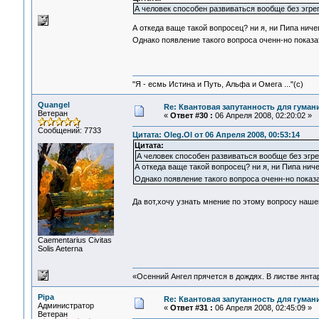
А человек способен развиваться вообще без эгре
А откеда ваще такой вопросец? ни я, ни Пипа ничег
Однако появление такого вопроса оченн-но показа
"Я - есмь Истина и Путь, Альфа и Омега ..."(с)
Quangel
Re: Квантовая запутанность для гуман
Ветеран
«
Ответ #30 :
06 Апреля 2008, 02:20:02 »
Сообщений: 7733
Цитата: Oleg.Ol от 06 Апреля 2008, 00:53:14
Цитата:
А человек способен развиваться вообще без эгр
А откеда ваще такой вопросец? ни я, ни Пипа ниче
Однако появление такого вопроса оченн-но показа
Да вот,хочу узнать мнение по этому вопросу нашег
Сaementarius Civitas
Solis Aeterna
«Осенний Ангел прячется в дождях. В листве янтарн
Pipa
Re: Квантовая запутанность для гуман
Администратор
«
Ответ #31 :
06 Апреля 2008, 02:45:09 »
Ветеран