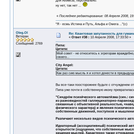
Для Ахимсы, персонально:
ну нет, так нет ...
«
Последнее редактирование: 08 Апреля 2008, 19:
"Я - есмь Истина и Путь, Альфа и Омега ..."(с)
Oleg.Ol
Re: Квантовая запутанность для гуман
Ветеран
«
Ответ #38 :
10 Апреля 2008, 17:33:50 »
Сообщений: 2769
Пипа:
Цитата:
Мой совет - не относитесь к эгрегорам враждебно,
своего...
City Angel:
Цитата:
Как раз сию мысль я и хотел донести в предыдущи
Вы все-таки поосторожнее будьте с отчужденем о
Пипа уже почти в собственную икону превратила
"Синдро́м психи́ческого автомати́зма (син.:
из разновидностей галлюцинаторно-параноидн
связанные с объективной реальностью, «наве
физического характера) и явления психическо
собственных движений, поступков и мышления
Различают несколько видов психического авт
Идеаторный (ассоциативный) психический ав
открытости (ощущение, что собственные мысл
хищения мыслей. Характерно также отчуждение