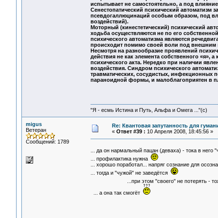
испытывает не самостоятельно, а под влияние
Сенестопатический психический автоматизм з
псевдогаллюцинаций особым образом, под вли
воздействий).
Моторный (кинестетический) психический авт
ходьба осуществляются не по его собственно
психического автоматизма являются речедвиг
происходит помимо своей воли под внешним 
Несмотря на разнообразие проявлений психич
действия не как элемента собственного «я», а
психического акта. Нередко при наличии явл
воздействия. Синдром психического автомати
травматических, сосудистых, инфекционных п
параноидной формы, и малоблагоприятен в пл
"Я - есмь Истина и Путь, Альфа и Омега ..."(с)
migus
Re: Квантовая запутанность для гуман
Ветеран
«
Ответ #39 :
10 Апреля 2008, 18:45:56 »
Сообщений: 1789
... да он нармальный пацан (деваха) - тока в него 
... профилактика нужна
... хорошо поработал... напряг сознание для осозна
... тогда и "чужой" не заведётся
...при этом "своего" не потерять - то
... а она так смогёт