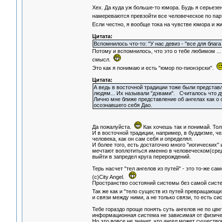
Хех. Да куда уж больше-то юмора. Будь я серьезен
намереваются превзойти все человеческое по па
Если честно, я вообще тока на чувстве юмора и ж
Цитата:
Вспомнилось что-то: "У нас девиз - "все для блага
Потому и вспомнилось, что это о тебе любимом ... 
смысл.
Это как я понимаю и есть "юмор по-пионэрски".
Цитата:
А ведь в восточной традиции тоже были предста
людям... Их называли "дэвами". Считалось что д
Лично мне ближе представление об ангелах как о
осознавшего себя Дао.
Да пожалуйста.
Как хочешь так и понимай. Тол
И в восточной традиции, например, в буддизме, ч
человека, как он сам себя и определял.
И более того, есть достаточно много "иогических"
мечтают воплотиться именно в человеческом(среди
выйти в запредел круга перерождений.
Терь насчет "тел ангелов из путей" - это то-же са
(с)City Angel.
Пространство состояний системы без самой систем
Так же как и "тело существ из путей превращающ
и связи между ними, а не только связи, то есть си
Тебе гораздо проще понять суть ангелов не по цве
информационная система не зависимая от физическ
Но это вовсе не значит, что ангел может существо