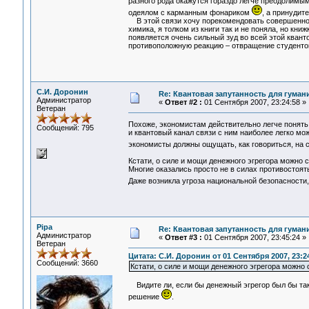
разного рода окажутся гораздо легче преодолимым
одеялом с карманным фонариком
, а принудит
В этой связи хочу порекомендовать совершенно
химика, я толком из книги так и не поняла, но кни
появляется очень сильный зуд во всей этой квант
противоположную реакцию – отвращение студентов
С.И. Доронин
Re: Квантовая запутанность для гуман
Администратор
«
Ответ #2 :
01 Сентября 2007, 23:24:58 »
Ветеран
Похоже, экономистам действительно легче понять
Сообщений: 795
и квантовый канал связи с ним наиболее легко м
экономисты должны ощущать, как говориться, на
Кстати, о силе и мощи денежного эгрегора можно 
Многие оказались просто не в силах противостоят
Даже возникла угроза национальной безопасности
Pipa
Re: Квантовая запутанность для гуман
Администратор
«
Ответ #3 :
01 Сентября 2007, 23:45:24 »
Ветеран
Цитата: С.И. Доронин от 01 Сентября 2007, 23:2
Сообщений: 3660
Кстати, о силе и мощи денежного эгрегора можно
Видите ли, если бы денежный эгрегор был бы так с
решение
.