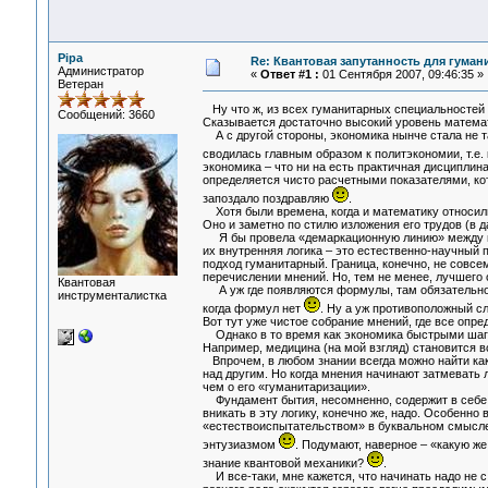
Pipa
Re: Квантовая запутанность для гуман
Администратор
«
Ответ #1 :
01 Сентября 2007, 09:46:35 »
Ветеран
Ну что ж, из всех гуманитарных специальностей
Сообщений: 3660
Сказывается достаточно высокий уровень математ
А с другой стороны, экономика нынче стала не т
сводилась главным образом к политэкономии, т.е
экономика – что ни на есть практичная дисциплина
определяется чисто расчетными показателями, ко
запоздало поздравляю
.
Хотя были времена, когда и математику относили
Оно и заметно по стилю изложения его трудов (в 
Я бы провела «демаркационную линию» между гум
их внутренняя логика – это естественно-научный п
подход гуманитарный. Граница, конечно, не совсем
перечислении мнений. Но, тем не менее, лучшего 
Квантовая
А уж где появляются формулы, там обязательно п
инструменталистка
когда формул нет
. Ну а уж противоположный сл
Вот тут уже чистое собрание мнений, где все опр
Однако в то время как экономика быстрыми шага
Например, медицина (на мой взгляд) становится вс
Впрочем, в любом знании всегда можно найти как 
над другим. Но когда мнения начинают затмевать л
чем о его «гуманитаризации».
Фундамент бытия, несомненно, содержит в себе ло
вникать в эту логику, конечно же, надо. Особенн
«естествоиспытательством» в буквальном смысле 
энтузиазмом
. Подумают, наверное – «какую ж
знание квантовой механики?
.
И все-таки, мне кажется, что начинать надо не 