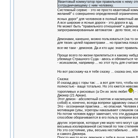
Квантовый коммутатор при правильном к нему от
сотрудничающему с ним человеку.
Системный сервис - это не просто квантовый комм
желаний" с совершенно определенной ограниченно
ясных дорог" для человеков в полный животный 
А все широкие и ясные дороги - это дороги в ад.
Не может быть "правильного отношения" к демонам.
запрограммированным автоматом - дело твое, но и 
Демонами, канешно, можно пользоваться (на то о
для твоих целей параметрами ... но практика показ
все-же таки - демонов. Да и кто щас знает прав
Проще всего по-жизни прилепиться к какому нибу
убежище Страшного Суда - авось и обломиться че-
- исихазмом, например ... но этот путь для считан
Но вот расскажу-ка я тебе сказку ... сказка оно, ко
Сказка:
И сказад дед с горы так: ... а вот для того, чтоб
полностью - ваще тотально. Но это кжется невозмо
торопливых и рисковых (а Он их зело любит
) -
Джокер (21 Аркан).
Этот демон - абсолютный скептик и насмешник, 
собой) и, конечно, всегда вопреки здравому смысл
Это - осознанная практика ... но опасная. Челове
мотивации (увы, эгрегоры наказывают слишком са
Но потом человек вдруг замечает, что эти дурац
способом оборачиваются в его пользу вопреки всем
других эгрегоров, которые уже мало чего могут сд
весьмыа изолированной системой по тем степеня
Но это состояние, увы, весьма нестабильно ... иб
и самого Джокера.
Просто место всех демонов у тебя в душе занял Д