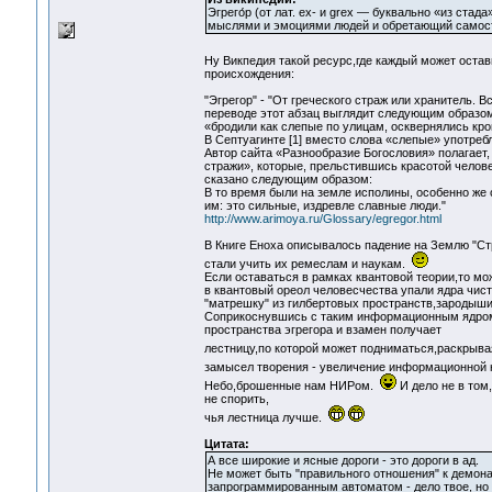
Эгрего́р (от лат. ex- и grex — буквально «из ст
мыслями и эмоциями людей и обретающий самосто
Ну Викпедия такой ресурс,где каждый может остави
происхождения:
"Эгрегор" - "От греческого страж или хранитель. 
переводе этот абзац выглядит следующим образом
«бродили как слепые по улицам, осквернялись кро
В Септуагинте [1] вместо слова «слепые» употреб
Автор сайта «Разнообразие Богословия» полагает
стражи», которые, прельстившись красотой челове
сказано следующим образом:
В то время были на земле исполины, особенно же 
им: это сильные, издревле славные люди."
http://www.arimoya.ru/Glossary/egregor.html
В Книге Еноха описывалось падение на Землю "Ст
стали учить их ремеслам и наукам.
Если оставаться в рамках квантовой теории,то мо
в квантовый ореол человесчества упали ядра чис
"матрешку" из гилбертовых пространств,зародыши 
Соприкоснувшись с таким информационным ядром,
пространства эгрегора и взамен получает
лестницу,по которой может подниматься,раскрыв
замысел творения - увеличение информационной
Небо,брошенные нам НИРом.
И дело не в том
не спорить,
чья лестница лучше.
Цитата:
А все широкие и ясные дороги - это дороги в ад.
Не может быть "правильного отношения" к демонам
запрограммированным автоматом - дело твое, но и