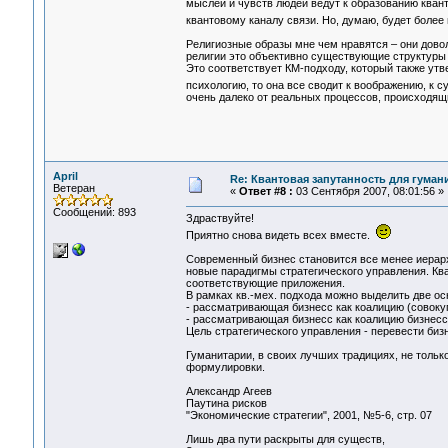
мыслей и чувств людей ведут к образованию квант
квантовому каналу связи. Но, думаю, будет более 
Религиозные образы мне чем нравятся – они довол
религии это объективно существующие структуры т
Это соответствует КМ-подходу, который также утв
психологию, то она все сводит к воображению, к 
очень далеко от реальных процессов, происходящ
April
Re: Квантовая запутанность для гуман
Ветеран
«
Ответ #8 :
03 Сентября 2007, 08:01:56 »
Сообщений: 893
Здраствуйте!
Приятно снова видеть всех вместе.
Современный бизнес становится все менее иерарх
новые парадигмы стратегического управления. Кв
соответствующие приложения.
В рамках кв.-мех. подхода можно выделить две ос
- рассматривающая бизнесс как коалицию (совоку
- рассматривающая бизнесс как коалицию бизнес
Цель стратегического управления - перевести бизн
Гуманитарии, в своих лучших традициях, не тольк
формулировки.
Александр Агеев
Паутина рисков
"Экономические стратегии", 2001, №5-6, стр. 07
Лишь два пути раскрыты для существ,