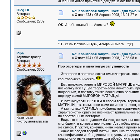
«Осенний Ангел прячется в дождях. В листве янтарн
Oleg.Ol
Re: Квантовая запутанность для гуман
Ветеран
«
Ответ #23 :
05 Апреля 2008, 13:21:27 »
Сообщений: 2769
ОК. И тебе спасибо ... Ахимса?
"Я - есмь Истина и Путь, Альфа и Омега ..."(с)
Pipa
Re: Квантовая запутанность для гуман
Администратор
«
Ответ #24 :
05 Апреля 2008, 17:36:08 »
Ветеран
Про эгрегоры и квантовую запутанность
Сообщений: 3660
Эгрегоров в эзотерическом смысле трогать пока н
квантовомеханической
.
Вот, положим, живет в МИРОВОЙ МАТРИЦЕ множ
поскольку все сущее теоретически может быть пре
подробным, и поэтому также бесконечно большим 
порядку самой МИРОВОЙ МАТРИЦЫ.
И вот живут эти ВЕКТОРА в своем терем-теремк
МАТРИЦЫ, т.к. только они сами ее и составляют, я
А как только МАТРИЦА приобрела математические 
характеристик сразу же возникают тривиальные во
по собственным векторам.
Квантовая
Ведь это только в данном базисе, ее жильцы-пост
инструменталистка
столбцами, в которых прописаны. А в любых иных 
же самой. И уж тут, конечно, никак нельзя пройти 
Даже не владея теорий матриц, возникают вопрос
классификации и объединения в группы-иерархии.
социология ныне применяет для обработки статис