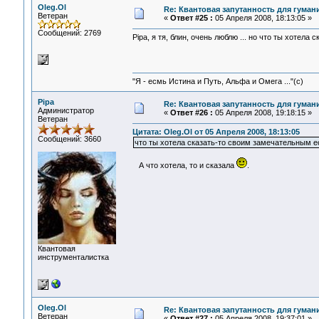
Oleg.Ol
Re: Квантовая запутанность для гуман
Ветеран
«
Ответ #25 :
05 Апреля 2008, 18:13:05 »
Сообщений: 2769
Pipa, я тя, блин, очень люблю ... но что ты хотел
"Я - есмь Истина и Путь, Альфа и Омега ..."(с)
Pipa
Re: Квантовая запутанность для гуман
Администратор
«
Ответ #26 :
05 Апреля 2008, 19:18:15 »
Ветеран
Цитата: Oleg.Ol от 05 Апреля 2008, 18:13:05
Сообщений: 3660
что ты хотела сказать-то своим замечательным 
А что хотела, то и сказала
.
Квантовая
инструменталистка
Oleg.Ol
Re: Квантовая запутанность для гуман
Ветеран
«
Ответ #27 :
05 Апреля 2008, 19:37:01 »