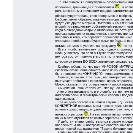
Те, кто знакомы с сингулярным разложением матр
изложения, граничащей с опошлением
), а ост
роль которого мы пристроим среднестатистический 
обязан существовать, хотя всегда можно выбрать 
Выбрав, таким образом, главного вектора, мы вычт
будет уже другая матрица - матрица ОТКЛОНЕНИЙ 
второй по старшинству собственный вектор - главны
когда в очередной матрице отклонений не останут
порядке падения их старшинства, в количестве, р
поправку в тому, что образуют собой собственные 
очередного собвектора будет никак не больше сво
остальных можно уволить на гражданку
, т.к. 
Все эти собственные вектора, с одной стороны, 
жильцу-вектору. Но если бы даже такое тождество 
вектора состоит именно в его статистических ко
которую он имеет ВО ВСЕХ элементах множества. 
Крайне любопытно, что ранг МИРОВОЙ МАТРИЦЫ, 
системы объяснения свойств мира из конечного 
быть построен из КОНЕЧНОГО числа элементов, х
Сейчас, в рамках этой темы, нас интересует лишь
выступают собственные вектора, столь же реале
Можно сказать, что это лишь иное (и порой горазд
Смириться - значит признать, что сущее может и
точно описывающие мир и его свойства, но, тем н
алгебраический и геометрический способы предста
одинаковым.
Так же дело обстоит и в нашем случае. Существу
КОНКРЕТНОЕ описание мира через отдельные конкр
из него хорошо видно, и одновременно плох тем, 
никаких эгрегоров
. На как только мы взглянем
на их месте сгустятся те самые эгрегоры, о ко
И действительно, свойства мира в целом опред
населения". А наши абстрактные собственные век
вероятностей под названием "Закона больших чис
Главный собственный вектор силен уже тем, что 