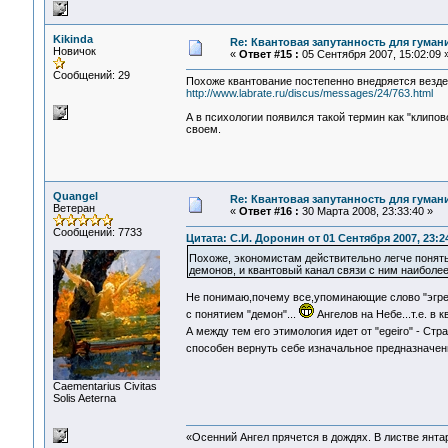
Kikinda
Re: Квантовая запутанность для гуман
Новичок
«
Ответ #15 :
05 Сентября 2007, 15:02:09 
Сообщений: 29
Похоже квантование постепенно внедряется везде,
http://www.labrate.ru/discus/messages/24/763.html
А в психологии появился такой термин как "клипов
своем.
Quangel
Re: Квантовая запутанность для гуман
Ветеран
«
Ответ #16 :
30 Марта 2008, 23:33:40 »
Сообщений: 7733
Цитата: С.И. Доронин от 01 Сентября 2007, 23:2
Похоже, экономистам действительно легче понять
демонов, и квантовый канал связи с ним наиболее
Не понимаю,почему все,упоминающие слово "эгрег
с понятием "демон"...
Ангелов на Небе...т.е. в
А между тем его этимология идет от "egeiro" - Ст
способен вернуть себе изначальное предназначе
Сaementarius Civitas
Solis Aeterna
«Осенний Ангел прячется в дождях. В листве янтарн