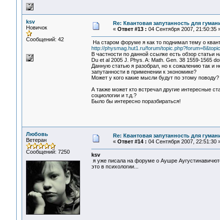
ksv
Re: Квантовая запутанность для гуман
Новичок
«
Ответ #13 :
04 Сентября 2007, 21:50:35 
Сообщений: 42
На старом форуме я как то поднимал тему о квант
http://physmag.hut1.ru/forum/topic.php?forum=8&topi
В частности по данной ссылке есть обзор статьи на
Du et al 2005 J. Phys. A: Math. Gen. 38 1559-1565 d
Данную статью я разобрал, но к сожалению так и 
запутанности в применении к экономике?
Может у кого какие мысли будут по этому поводу?
А также может кто встречал другие интересные ст
социологии и т.д.?
Было бы интересно поразбираться!
Любовь
Re: Квантовая запутанность для гуман
Ветеран
«
Ответ #14 :
04 Сентября 2007, 22:51:30 
Сообщений: 7250
ksv
я уже писала на форуме о Аушре Аугустинавичю
это в психологии...