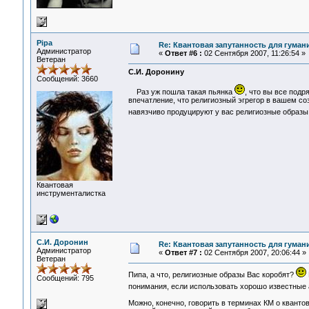
Pipa
Re: Квантовая запутанность для гуман
Администратор
«
Ответ #6 :
02 Сентября 2007, 11:26:54 »
Ветеран
С.И. Доронину
Сообщений: 3660
Раз уж пошла такая пьянка
, что вы все подр
впечатление, что религиозный эгрегор в вашем со
навязчиво продуцируют у вас религиозные образы
Квантовая
инструменталистка
С.И. Доронин
Re: Квантовая запутанность для гуман
Администратор
«
Ответ #7 :
02 Сентября 2007, 20:06:44 »
Ветеран
Пипа, а что, религиозные образы Вас коробят?
Сообщений: 795
понимания, если использовать хорошо известные а
Можно, конечно, говорить в терминах КМ о кванто