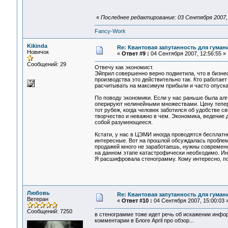
«
Последнее редактирование: 03 Сентября 2007, 0
Fancy-Work
Kikinda
Re: Квантовая запутанность для гуман
Новичок
«
Ответ #9 :
04 Сентября 2007, 12:56:55 »
Сообщений: 29
Отвечу как экономист.
Эйприл совершенно верно подметила, что в бизнес
производства это действительно так. Кто работает
расчитывать на максимум прибыли и часто опускае
По поводу экономики. Если у нас раньше была алг
оперируют нелинейными множествами. Цену теперь 
тот рубеж, когда человек заботился об удобстве с
творчество и неважно в чем. Экономика, ведение 
собой разумеющееся.
Кстати, у нас в ЦЭМИ иногда проводятся бесплатны
интересные. Вот на прошлой обсуждалась проблема
продажей много не заработаешь, нужны современн
на данном этапе катастрофически необходимо. Инт
Я расшифровала стенограмму. Кому интересно, п
Любовь
Re: Квантовая запутанность для гуман
Ветеран
«
Ответ #10 :
04 Сентября 2007, 15:00:03 
Сообщений: 7250
в стенограмме тоже идет речь об искажении инфо
комментарии в Блоге April про обзор...