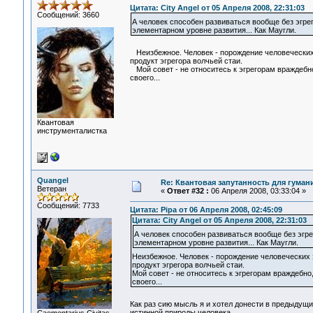
Цитата: City Angel от 05 Апреля 2008, 22:31:03
Сообщений: 3660
А человек способен развиваться вообще без эгр
элементарном уровне развития... Как Маугли.
Неизбежное. Человек - порождение человеческих
продукт эгрегора волчьей стаи.
Мой совет - не относитесь к эгрегорам враждебно,
своего...
Квантовая
инструменталистка
Quangel
Re: Квантовая запутанность для гуман
Ветеран
«
Ответ #32 :
06 Апреля 2008, 03:33:04 »
Сообщений: 7733
Цитата: Pipa от 06 Апреля 2008, 02:45:09
Цитата: City Angel от 05 Апреля 2008, 22:31:03
А человек способен развиваться вообще без эгр
элементарном уровне развития... Как Маугли.
Неизбежное. Человек - порождение человеческих
продукт эгрегора волчьей стаи.
Мой совет - не относитесь к эгрегорам враждебно,
своего...
Как раз сию мысль я и хотел донести в предыдущ
истинной природы человека