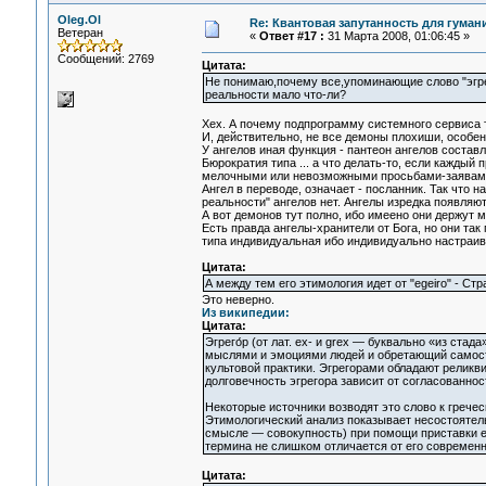
Oleg.Ol
Re: Квантовая запутанность для гуман
Ветеран
«
Ответ #17 :
31 Марта 2008, 01:06:45 »
Сообщений: 2769
Цитата:
Не понимаю,почему все,упоминающие слово "эгрего
реальности мало что-ли?
Хех. А почему подпрограмму системного сервиса 
И, действительно, не все демоны плохиши, особен
У ангелов иная функция - пантеон ангелов соста
Бюрократия типа ... а что делать-то, если кажды
мелочными или невозможными просьбами-заявам
Ангел в переводе, означает - посланник. Так что 
реальности" ангелов нет. Ангелы изредка появляют
А вот демонов тут полно, ибо имеено они держут м
Есть правда ангелы-хранители от Бога, но они так
типа индивидуальная ибо индивидуально настраив
Цитата:
А между тем его этимология идет от "egeiro" - Ст
Это неверно.
Из википедии:
Цитата:
Эгрего́р (от лат. ex- и grex — буквально «из ст
мыслями и эмоциями людей и обретающий самосто
культовой практики. Эгрегорами обладают реликви
долговечность эгрегора зависит от согласованнос
Некоторые источники возводят это слово к гречес
Этимологический анализ показывает несостоятельн
смысле — совокупность) при помощи приставки e
термина не слишком отличается от его современно
Цитата: