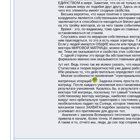
ЕДИНСТВОМ в мире. Заметим, что он не только не 
тем самым меру их подобия друг другу. Здесь он
чего его элементы имеют сходные свойства.
Весьма вероятно, что наше понятие о трехмерном
координаты являются собственными векторами н
заключается в способности находиться близко-дале
на эту тройку векторов, из-за чего таким события
Время - это, по-видимому, тоже один из главных 
останавливаться не станем.
Спускаясь вниз по иерархии собственных векторо
ним приглядеться, то это и есть наши эгрегоры. 
Если у людей имеются ОБЩИЕ мысли или представ
вектора МИРОВОЙ МАТРИЦЫ, можно выделить и час
же. Теми же оказываются и свойства этих собстве
С одной стороны это вроде бы абстрактные катего
формально именно они оказываются главными дей
тут нет. Ведь точно так же можно сказать, что н
Статистика и теория вероятностей уже давно рабо
Ибо реально то, что действительно определяет соб
Многие особенности проявления "эгрегориальности
матричных итераций
. Задачка очень проста по
матрицу. После каждого умножения восстанавливае
результате умножения. Казалось бы, в результате
вектора той матрицы, поскольку тот самый "сильн
собственному вектору матрицы, наиболее совпада
вокруг него орбитальную траекторию с постоянно
необязательно падает на Солнце, которое тяжелее
механизм такого ЗАХВАТА подобен захватку челове
усиливает его притяжение для других тел.
Аналогия с законом Всемирного тяготения здесь д
привела в начале, более точна. И именно она позв
А также и то, отчего мы, люди, до сих пор спорим