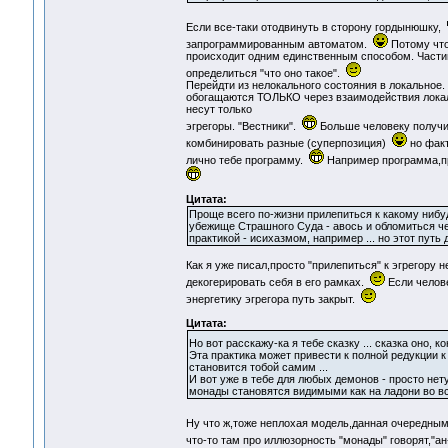
Если все-таки отодвинуть в сторону гордынюшку,
запрограммированным автоматом.
Потому что
происходит одним единственным способом. Частиц
определиться "что оно такое".
Перейдти из нелокального состояния в локальное.
обогащаются ТОЛЬКО через взаимодействия локаль
несут только
эгрегоры. "Вестники".
Больше человеку получи
комбинировать разные (суперпозиция)
но факт
лично тебе программу.
Например программа,пр
Цитата:
Проще всего по-жизни прилепиться к какому нибу
убежище Страшного Суда - авось и обломиться че
практикой - исихазмом, например ... но этот путь 
Как я уже писал,просто "прилепиться" к эгрегору 
декогерировать себя в его рамках.
Если челове
энергетику эгрегора путь закрыт.
Цитата:
Но вот расскажу-ка я тебе сказку ... сказка оно, к
Эта практика может привести к полной редукции к
становится тобой самим ...
И вот уже в тебе для любых демонов - просто не
монады становятся видимыми как на ладони во вс
Ну что ж,тоже неплохая модель,данная очередным
что-то там про иллюзорность "монады" говорят,"ан