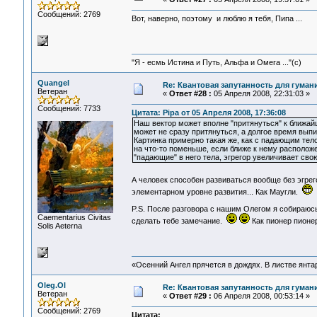
Сообщений: 2769
Вот, наверно, поэтому и люблю я тебя, Пипа ...
"Я - есмь Истина и Путь, Альфа и Омега ..."(с)
Quangel
Re: Квантовая запутанность для гуман
Ветеран
«
Ответ #28 :
05 Апреля 2008, 22:31:03 »
Сообщений: 7733
Цитата: Pipa от 05 Апреля 2008, 17:36:08
Наш вектор может вполне "притянуться" к ближа
может не сразу притянуться, а долгое время вы
Картинка примерно такая же, как с падающим тело
на что-то поменьше, если ближе к нему располож
"падающие" в него тела, эгрегор увеличивает свою
А человек способен развиваться вообще без эгре
элементарном уровне развития... Как Маугли.
P.S. После разговора с нашим Олегом я собираюс
Сaementarius Civitas
сделать тебе замечание.
Как пионер пионе
Solis Aeterna
«Осенний Ангел прячется в дождях. В листве янтарн
Oleg.Ol
Re: Квантовая запутанность для гуман
Ветеран
«
Ответ #29 :
06 Апреля 2008, 00:53:14 »
Сообщений: 2769
Цитата: