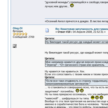
"духовной монады",стремящейся к свободе,говори
лучше,чем другие...
«Осенний Ангел прячется в дождях. В листве янтарн
Oleg.Ol
Re: Квантовая запутанность для гуман
Ветеран
«
Ответ #19 :
04 Апреля 2008, 21:52:31 »
Сообщений: 2769
Цитата:
Ну Викпедия такой ресурс,где каждый может остав
Ну Википедия такой ресурс, где каждый может попр
Цитата:
Мне например нравится другая версия происхожд
"Эгрегор" - "От греческого страж или хранитель.
Ну нравится так нравиться. Хех.
Если это сопоставить с твоим ником и твоим призн
Цитата:
"Если все-таки отодвинуть в сторону гордынюшку,
запрограммированным автоматом."
... то становиться совершенно ясно, что ты есть 
защитники"- погоняйлы.
Но ты пока прекрасно осознаешь, что эта амбиция 
"навесной" ... шифруешься ты типа.
Вообще-то эта твоя претензия на ангельство еще 
именно в соработничестве Бога и человека. Челов
ангелы и демоны - это просто роботы, психоидны