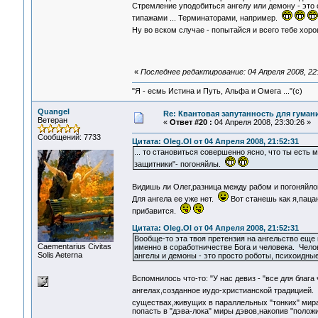
Стремление уподобиться ангелу или демону - это 
типажами ... Терминаторами, например.
Ну во вском случае - попытайся и всего тебе хор
«
Последнее редактирование: 04 Апреля 2008, 22:
"Я - есмь Истина и Путь, Альфа и Омега ..."(с)
Quangel
Re: Квантовая запутанность для гуман
Ветеран
«
Ответ #20 :
04 Апреля 2008, 23:30:26 »
Сообщений: 7733
Цитата: Oleg.Ol от 04 Апреля 2008, 21:52:31
... то становиться совершенно ясно, что ты есть
защитники"- погоняйлы.
Видишь ли Олег,разница между рабом и погоняйло
Для ангела ее уже нет.
Вот станешь как я,паца
прибавится.
Цитата: Oleg.Ol от 04 Апреля 2008, 21:52:31
Вообще-то эта твоя претензия на ангельство еще
Сaementarius Civitas
именно в соработничестве Бога и человека. Чело
Solis Aeterna
ангелы и демоны - это просто роботы, психоидн
Вспомнилось что-то: "У нас девиз - "все для блага 
ангелах,созданное иудо-христианской традицией.
существах,живущих в параллельных "тонких" мир
попасть в "дэва-лока" миры дэвов,накопив "полож