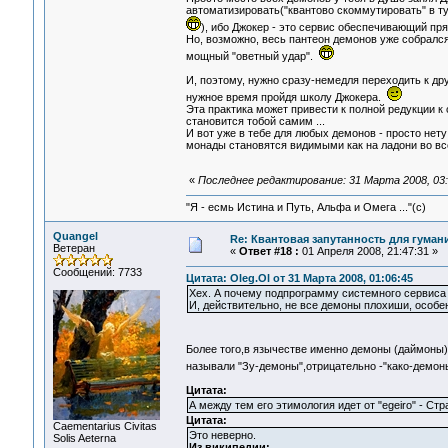
автоматизировать("квантово скоммутировать" в т
), ибо Джокер - это сервис обеспечивающий пр
Но, возможно, весь пантеон демонов уже собрался 
мощный "оветный удар".
И, поэтому, нужно сразу-немедля переходить к др
нужное время пройдя школу Джокера.
Эта практика может привести к полной редукции к 
становится тобой самим ...
И вот уже в тебе для любых демонов - просто нет
монады становятся видимыми как на ладони во все
«
Последнее редактирование: 31 Марта 2008, 03:
"Я - есмь Истина и Путь, Альфа и Омега ..."(с)
Quangel
Re: Квантовая запутанность для гуман
Ветеран
«
Ответ #18 :
01 Апреля 2008, 21:47:31 »
Сообщений: 7733
Цитата: Oleg.Ol от 31 Марта 2008, 01:06:45
Хех. А почему подпрограмму системного сервиса
И, действительно, не все демоны плохиши, особе
Более того,в язычестве именно демоны (даймоны
называли "Зу-демоны",отрицательно -"како-демо
Цитата:
А между тем его этимология идет от "egeiro" - Ст
Цитата:
Сaementarius Civitas
Это неверно.
Solis Aeterna
Из википедии: