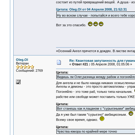
состоит из путей превращений вещей. А душа - и
Цитата: Oleg.Ol от 04 Апреля 2008, 21:52:31
Ну во вском случае - попытайся и всего тебе хо
Вот за это спасибо.
«Осенний Ангел прячется в дождях. В листве янтарн
Oleg.Ol
Re: Квантовая запутанность для гуман
Ветеран
«
Ответ #21 :
05 Апреля 2008, 01:05:06 »
Сообщений: 2769
Цитата:
Видишь ли Олег,разница между рабом и погоняйло
Для ангела и не было накада никаких осмысленных
Ангелы и демоны - это просто автоматизмы - упра
Погоняйло - это тоже раб, только типа начальник.
рабстве или свободе может поставить только УЖ
Цитата:
Вот станешь как я,пацаном с "сурьезными" амбиц
Да я уже был таким "сурьезно" амбициозным.
Всему свое время, однако.
Цитата:
Чувства юмора по крайней мере точно