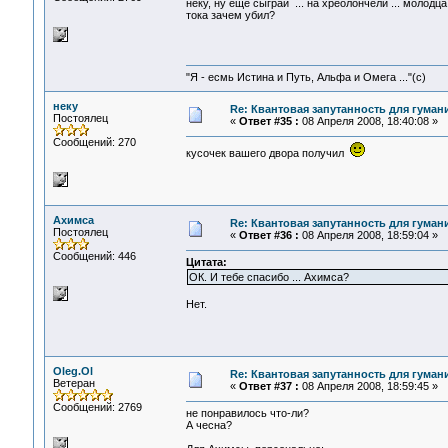
неку, ну еще сыграй ... на хреолончели ... молодца
тока зачем убил?
"Я - есмь Истина и Путь, Альфа и Омега ..."(с)
неку
Re: Квантовая запутанность для гуман
Постоялец
«
Ответ #35 :
08 Апреля 2008, 18:40:08 »
Сообщений: 270
кусочек вашего двора получил
Ахимса
Re: Квантовая запутанность для гуман
Постоялец
«
Ответ #36 :
08 Апреля 2008, 18:59:04 »
Сообщений: 446
Цитата:
ОК. И тебе спасибо ... Ахимса?
Нет.
Oleg.Ol
Re: Квантовая запутанность для гуман
Ветеран
«
Ответ #37 :
08 Апреля 2008, 18:59:45 »
Сообщений: 2769
не понравилось что-ли?
А чесна?