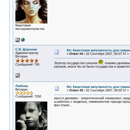
Квантовая
инструменталистка
С.И. Доронин
Re: Квантовая запутанность для гуман
Администратор
«
Ответ #4 :
02 Сентября 2007, 00:07:47 »
Ветеран
Эгрегор государства сильнее
, помимо денежны
Сообщений: 795
каналов, иначе бы не было государства и правител
Любовь
Re: Квантовая запутанность для гуман
Ветеран
«
Ответ #5 :
02 Сентября 2007, 09:00:37 »
Сообщений: 7250
просто денюжки - энергетический эквивалент, при
а работать с моделью, эквивалентом гораздо проще
физ плане...