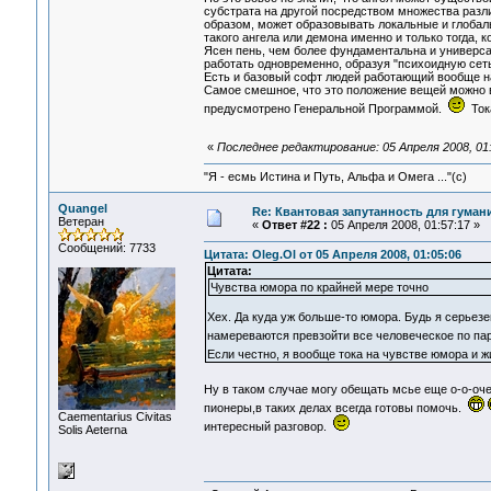
субстрата на другой посредством множества разли
образом, может образовывать локальные и глобаль
такого ангела или демона именно и только тогда, к
Ясен пень, чем более фундаментальна и универс
работать одновременно, образуя "психоидную сеть
Есть и базовый софт людей работающий вообще на
Самое смешное, что это положение вещей можно в
предусмотрено Генеральной Программой.
Тока
«
Последнее редактирование: 05 Апреля 2008, 01:
"Я - есмь Истина и Путь, Альфа и Омега ..."(с)
Quangel
Re: Квантовая запутанность для гуман
Ветеран
«
Ответ #22 :
05 Апреля 2008, 01:57:17 »
Сообщений: 7733
Цитата: Oleg.Ol от 05 Апреля 2008, 01:05:06
Цитата:
Чувства юмора по крайней мере точно
Хех. Да куда уж больше-то юмора. Будь я серьезе
намереваются превзойти все человеческое по па
Если честно, я вообще тока на чувстве юмора и 
Ну в таком случае могу обещать мсье еще о-о-оч
пионеры,в таких делах всегда готовы помочь.
Сaementarius Civitas
интересный разговор.
Solis Aeterna