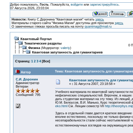
Добро пожаловать,
Гость
. Пожалуйста,
войдите
или
зарегистрируйтесь
.
07 Августа 2026, 23:03:04
Новости:
Книгу С.Доронина "Квантовая магия" читать
здесь
Материалы старого сайта "Физика Магии" доступны для просмотра
здесь
О замеченных глюках просьба писать на почту
quantmag@mail.ru
Квантовый Портал
Тематические разделы
0 
Физика
(Модератор:
valeriy
)
Квантовая запутанность для гуманитариев
Страниц:
1
2
3
4
[
Все
]
Тема: Квантовая запутанность для гуманитарие
Автор
С.И. Доронин
Квантовая запутанность для гуманита
Администратор
«
:
31 Августа 2007, 23:18:58 »
Ветеран
Учебного материала по квантовой запутанности по
Сообщений: 795
нефизических специальностей. Впрочем, в наших 
дать студентам материал на эту тему. Из лекций,
Ю.М. Белоусов, В.И. Манько, Курс теоретической
eko.html
См. Лекции семестр VII
http://theorphys.mi
Здесь в отдельной главе дается краткое введение
вполне естественно, поскольку не только физики
несепарабельности стали сейчас неотъемлемой ча
естественнонаучных взглядов на окружающую реа