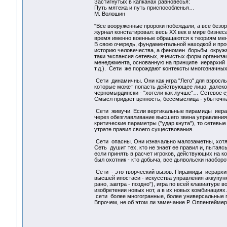
Застигнутых в капканах равновесья:
Путь мятежа и путь приспособленья…
М. Волошин
"Все вооруженные пророки побеждали, а все безор
журнал констатировал: весь ХХ век в мире бизнеса
время именно военные обращаются к теориям мен
В свою очередь, фундаментальной находкой и про
историю человечества, а феномен борьбы окружа
таки экспансия сетевых, ячеистых форм организа
менеджмента, основанную на принципе иерархий и
т.д.). Сети же порождают контексты многозначных 
Сети динамичны. Они как игра "Лего" для взросл
которые может попасть действующее лицо, далеко н
черномырдински - "хотели как лучше"… Сетевое су
Смысл придает ценность, бессмыслица - убыточна
Сети живучи. Если вертикальные пирамиды иерар
через обезглавливание высшего звена управления 
критические параметры ("удар кнута"), то сетев
утрате правил своего существования.
Сети опасны. Они изначально малозаметны, хотя
Сеть душит тех, кто не знает ее правил и, пытая
если принять в расчет игроков, действующих на к
был охотник - кто добыча, все дьявольски наоборо
Сети - это творческий вызов. Пирамиды иерархий
высшей ипостаси - искусства управления аккупунк
рано, завтра - поздно"), игра по всей клавиатуре
изобретении новых нот, а в их новых комбинаци
сети более многогранные, более универсальные 
Впрочем, не об этом ли замечание Р. Оппенгеймер