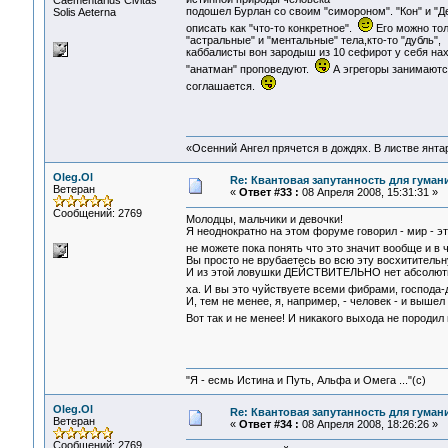
Сaementarius Civitas
подошел Бурлан со своим "симороном". "Кон" и "Д
Solis Aeterna
описать как "что-то конкретное".
Его можно тол
"астральные" и "ментальные" тела,кто-то "дубль",
каббалисты вон зародыш из 10 сефирот у себя нах
"анатман" проповедуют.
А эгрегоры занимаются
соглашается.
«Осенний Ангел прячется в дождях. В листве янтарн
Oleg.Ol
Re: Квантовая запутанность для гуман
Ветеран
«
Ответ #33 :
08 Апреля 2008, 15:31:31 »
Сообщений: 2769
Молодцы, мальчики и девочки!
Я неоднократно на этом форуме говорил - мир - э
не можете пока понять что это значит вообще и в
Вы просто не врубаетесь во всю эту восхититель
И из этой ловушки ДЕЙСТВИТЕЛЬНО нет абсолютно
ха. И вы это чуйствуете всеми фибрами, господа
И, тем не менее, я, например, - человек - и выш
Вот так и не менее! И никакого выхода не породил
"Я - есмь Истина и Путь, Альфа и Омега ..."(с)
Oleg.Ol
Re: Квантовая запутанность для гуман
Ветеран
«
Ответ #34 :
08 Апреля 2008, 18:26:26 »
Сообщений: 2769