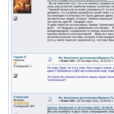
Вы не заметили того, что я не являюсь професси
лишь ряд аспектов (наиболее важных аспектов) св
"никакой процессор не может развиваться", во вт
добавить, что за время разработки своей темы я у
на семинаре в Сеченова (это было давным-давно; 
авторитетных людей, которые "любили новенькое"..
них доктор, другой - кандидат наук...
Я даже перестал использовать термин "аналоговы
день", что будущее за цифровыми системами... И
международный скандальчик по поводу аналогово
критика является конструктивной... Вряд ли я мыс
интеллектуальная система, которую я конструиру
(есть у меня такая вот уверенность), поэтому Ва
Гаряев П.
Re: Квантовое дополнение Машины Т
Новичок
«
Ответ #23 :
20 Октября 2012, 18:25:43 »
Сообщений: 1
Не знаю, будет ли это в тему. Или создать новую.
идею С.Берковича о ДНК как штриховом коде, под
Это было бы полезно в аспекте наших наших после
"излеченные").
Станислав
Re: Квантовое дополнение Машины Т
Ветеран
«
Ответ #24 :
20 Октября 2012, 19:59:44 »
Сообщений: 867
Цитата: Фанфутий от 20 Октября 2012, 16:48:25
Вы уже ошиблись в двух своих утверждениях (пер