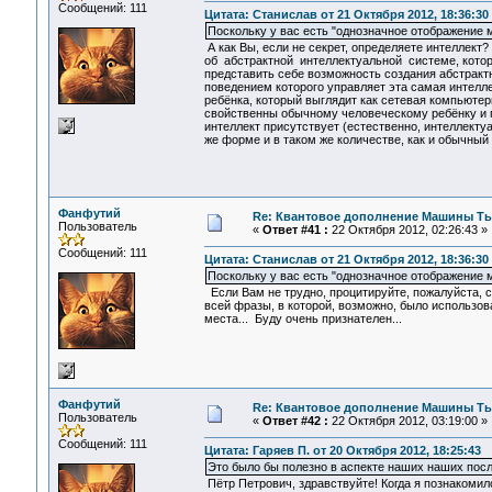
Сообщений: 111
Цитата: Станислав от 21 Октября 2012, 18:36:30
Поскольку у вас есть "однозначное отображение м
А как Вы, если не секрет, определяете интеллект
об абстрактной интеллектуальной системе, котора
представить себе возможность создания абстрактн
поведением которого управляет эта самая интелл
ребёнка, который выглядит как сетевая компьютер
свойственны обычному человеческому ребёнку и п
интеллект присутствует (естественно, интеллект
же форме и в таком же количестве, как и обычный 
Фанфутий
Re: Квантовое дополнение Машины Т
Пользователь
«
Ответ #41 :
22 Октября 2012, 02:26:43 »
Сообщений: 111
Цитата: Станислав от 21 Октября 2012, 18:36:30
Поскольку у вас есть "однозначное отображение м
Если Вам не трудно, процитируйте, пожалуйста, 
всей фразы, в которой, возможно, было использо
места... Буду очень признателен...
Фанфутий
Re: Квантовое дополнение Машины Т
Пользователь
«
Ответ #42 :
22 Октября 2012, 03:19:00 »
Сообщений: 111
Цитата: Гаряев П. от 20 Октября 2012, 18:25:43
Это было бы полезно в аспекте наших наших пос
Пётр Петрович, здравствуйте! Когда я познакоми