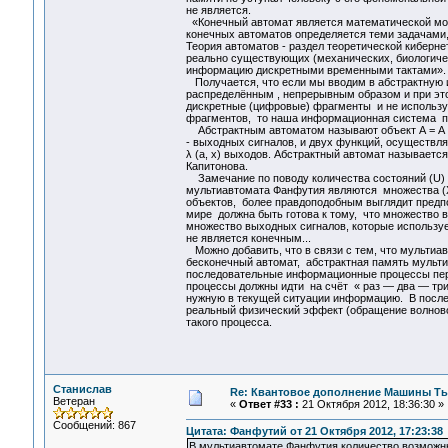
не является.
«Конечный автомат является математической мод
конечных автоматов определяется теми задачами, 
Теория автоматов - раздел теоретической киберн
реально существующих (механических, биологичес
информацию дискретными временными тактами». (а
Получается, что если мы вводим в абстрактную 
распределённым , непрерывным образом и при эт
дискретные (цифровые) фрагменты и не использу
фрагментов, то наша информационная система пе
Абстрактным автоматом называют объект А = А (U, 
- выходных сигналов, и двух функций, осуществля
λ (а, x) выходов. Абстрактный автомат называетс
Капитонова.
Замечание по поводу количества состояний (U)
мультиавтомата Фанфутия являются множества (X
объектов, более правдоподобным выглядит предп
мире должна быть готова к тому, что множество 
множество выходных сигналов, которые используе
не является конечным...
Можно добавить, что в связи с тем, что мультиа
бесконечный автомат, абстрактная память му
последовательные информационные процессы пер
процессы должны идти на счёт « раз — два — три
нужную в текущей ситуации информацию. В после
реальный физический эффект (обращение волново
такого процесса.
Станислав
Re: Квантовое дополнение Машины Т
Ветеран
«
Ответ #33 :
21 Октября 2012, 18:36:30 »
Сообщений: 867
Цитата: Фанфутий от 21 Октября 2012, 17:23:38
В мультиавтомате Фанфутия количество возможн