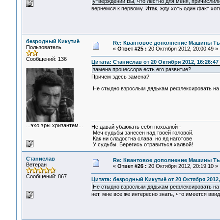
утверждении Вы, что лестно для меня, причислил
вернемся к первому. Итак, жду хоть один факт хот
безродный Кикутиё
Re: Квантовое дополнение Машины Т
Пользователь
«
Ответ #25 :
20 Октября 2012, 20:00:49 »
Сообщений: 136
Цитата: Станислав от 20 Октября 2012, 16:26:47
замена процессора есть его развитие?
Причем здесь замена?
Не стыдно взрослым дядькам рефлексировать на 
...эхо эры хризантем...
Не давай убаюкать себя похвалой -
Меч судьбы занесен над твоей головой.
Как ни сладостна слава, но яд наготове
У судьбы. Берегись отравиться халвой!
Станислав
Re: Квантовое дополнение Машины Т
Ветеран
«
Ответ #26 :
20 Октября 2012, 20:19:10 »
Сообщений: 867
Цитата: безродный Кикутиё от 20 Октября 2012,
Не стыдно взрослым дядькам рефлексировать на
нет, мне все же интересно знать, что имеется вви