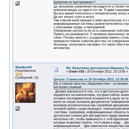
развития не претерпевают?
да, механизм управления наследуется и, более тог
млекопитающих он один и тот же. Я даже сомневаю
Вы все время относитесь к человеческому мозгу 
Да нет ничего этого в мозгу.
Там совсем иной принцип и иная архитектура, я о 
информационные системы уровня интеллекта стро
с описанием среды, и программой.
Обновление контекста не есть изменение собстве
Память не развивается. У человека преклонных ле
сбоит. Потому вместе с ухудшением память столь
прекрасно помнит события детства, но совершенно
больницу, посмотрите наглядно что такое сбои в
автоматом.
Фанфутий
Re: Квантовое дополнение Машины Т
Пользователь
«
Ответ #16 :
20 Октября 2012, 15:13:56 »
Сообщений: 111
Цитата: Станислав от 10 Октября 2012, 12:36:56
Ну и совсем простое, общеизвестное - установка
на более сложный.
Должен признаться в том, что я достаточно долг
поработать на компьютерах, которые сейчас можн
которые последовательно втыкаются в щель на пу
меня на глазах возникла дисциплитна "информати
возникла исключительно как служебная дисциплин
основой любого существующего компьютера явля
системы (например, информационные объекты пам
достаточно сложно для абстрактного представлен
несколько лет, чтобы привыкнуть к этой идеологи
которая позволяет понять, что я имею в виду... Д
информационный... Два химических вещества соед