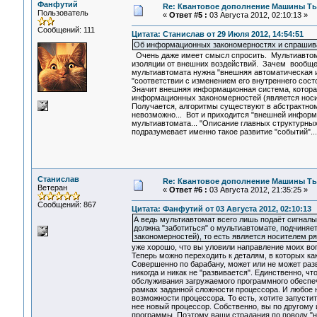
Фанфутий
Re: Квантовое дополнение Машины Т
Пользователь
«
Ответ #5 :
03 Августа 2012, 02:10:13 »
Сообщений: 111
Цитата: Станислав от 29 Июля 2012, 14:54:51
Об информационных закономерностях и спрашива
Очень даже имеет смысл спросить. Мультиавтом
изоляции от внешних воздействий. Зачем вообще
мультиавтомата нужна "внешняя автоматическая 
"соответствии с изменением его внутреннего сост
Значит внешняя информационная система, которая
информационных закономерностей (является носит
Получается, алгоритмы существуют в абстрактном
невозможно... Вот и приходится "внешней информ
мультиавтомата... "Описание главных структурн
подразумевает именно такое развитие "событий"...
Станислав
Re: Квантовое дополнение Машины Т
Ветеран
«
Ответ #6 :
03 Августа 2012, 21:35:25 »
Сообщений: 867
Цитата: Фанфутий от 03 Августа 2012, 02:10:13
А ведь мультиавтомат всего лишь подаёт сигнал
должна "заботиться" о мультиавтомате, подчиня
закономерностей), то есть является носителем ря
уже хорошо, что вы уловили направление моих во
Теперь можно переходить к деталям, в которых как
Совершенно по барабану, может или не может раз
никогда и никак не "развивается". Единственно, ч
обслуживания загружаемого программного обеспечен
рамках заданной сложности процессора. И любое 
возможности процессора. То есть, хотите запусти
нее новый процессор. Собственно, вы по другому 
программы. Поэтому ваши страдания по поводу "н