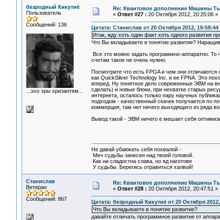
безродный Кикутиё
Re: Квантовое дополнение Машины Т
Пользователь
«
Ответ #27 :
20 Октября 2012, 20:25:06 »
Сообщений: 136
Цитата: Станислав от 20 Октября 2012, 19:59:44
Итак, жду хоть один факт хоть одного развития пр
Что Вы вкладываете в понятие развитие? Наращив
Все это можно задать программно-аппаратно. То ч
счетам такое не очень нужно.
Посмотрите что есть FPGA и чем они отличаются о
как QuickSilver Technology Inc. и ее FPNA. Это п
вперед. Ну понятное дело современные ЭВМ на вн
сделать) и новые блоки, при нехватке старых ресу
...эхо эры хризантем...
интернета, осталось только пару научных публикац
подходом - качественный скачек получается по пот
коммерция, там нет ничего выходящего из ряда вон
Вывод такой - ЭВМ ничего е мешает себя оптимиз
Не давай убаюкать себя похвалой -
Меч судьбы занесен над твоей головой.
Как ни сладостна слава, но яд наготове
У судьбы. Берегись отравиться халвой!
Станислав
Re: Квантовое дополнение Машины Т
Ветеран
«
Ответ #28 :
20 Октября 2012, 20:47:51 »
Сообщений: 867
Цитата: безродный Кикутиё от 20 Октября 2012,
Что Вы вкладываете в понятие развитие?
давайте отличать программное развитие от аппара