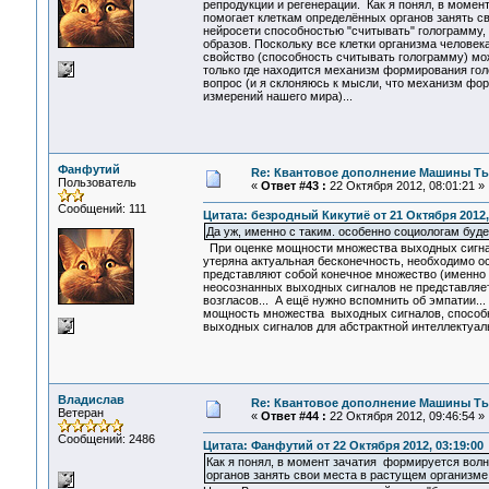
репродукции и регенерации. Как я понял, в момен
помогает клеткам определённых органов занять сво
нейросети способностью "считывать" голограмму,
образов. Поскольку все клетки организма человек
свойство (способность считывать голограмму) мо
только где находится механизм формирования гол
вопрос (и я склоняюсь к мысли, что механизм фо
измерений нашего мира)...
Фанфутий
Re: Квантовое дополнение Машины Т
Пользователь
«
Ответ #43 :
22 Октября 2012, 08:01:21 »
Сообщений: 111
Цитата: безродный Кикутиё от 21 Октября 2012,
Да уж, именно с таким. особенно социологам буде
При оценке мощности множества выходных сигнало
утеряна актуальная бесконечность, необходимо о
представляют собой конечное множество (именно 
неосознанных выходных сигналов не представляет
возгласов... А ещё нужно вспомнить об эмпатии..
мощность множества выходных сигналов, способ
выходных сигналов для абстрактной интеллектуал
Владислав
Re: Квантовое дополнение Машины Т
Ветеран
«
Ответ #44 :
22 Октября 2012, 09:46:54 »
Сообщений: 2486
Цитата: Фанфутий от 22 Октября 2012, 03:19:00
Как я понял, в момент зачатия формируется волн
органов занять свои места в растущем организме.