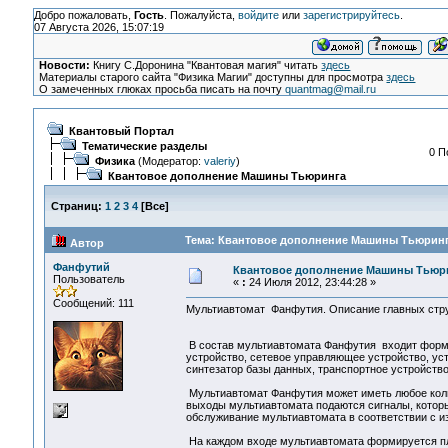
Добро пожаловать,
Гость
. Пожалуйста,
войдите
или
зарегистрируйтесь
.
07 Августа 2026, 15:07:19
Новости:
Книгу С.Доронина "Квантовая магия" читать
здесь
Материалы старого сайта "Физика Магии" доступны для просмотра
здесь
О замеченных глюках просьба писать на почту
quantmag@mail.ru
Квантовый Портал
Тематические разделы
0 П
Физика
(Модератор:
valeriy
)
Квантовое дополнение Машины Тьюринга
Страниц:
1
2
3
4
[
Все
]
Тема: Квантовое дополнение Машины Тьюринга
Автор
Фанфутий
Квантовое дополнение Машины Тьюр
Пользователь
«
:
24 Июля 2012, 23:44:28 »
Сообщений: 111
Мультиавтомат Фанфутия. Описание главных стру
В состав мультиавтомата Фанфутия входит форм
устройство, сетевое управляющее устройство, у
синтезатор базы данных, транспортное устройств
Мультиавтомат Фанфутия может иметь любое колич
выходы мультиавтомата подаются сигналы, котор
обслуживание мультиавтомата в соответствии с и
На каждом входе мультиавтомата формируется пл