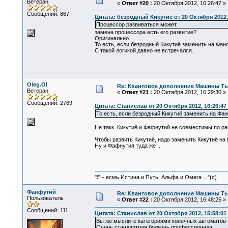
Ветеран
«
Ответ #20 :
20 Октября 2012, 16:26:47 »
Сообщений: 867
Цитата: безродный Кикутиё от 20 Октября 2012,
Процессор развиваться может.
замена процессора есть его развитие?
Оригинально.
То есть, если безродный Кикутиё заменить на Фанф
С такой логикой давно не встречался.
Oleg.Ol
Re: Квантовое дополнение Машины Т
Ветеран
«
Ответ #21 :
20 Октября 2012, 16:29:30 »
Сообщений: 2769
Цитата: Станислав от 20 Октября 2012, 16:26:47
То есть, если безродный Кикутиё заменить на Фан
Не такк. Кикутиё и Фафнутий не совместимы по ра
Чтобы развить Кикутиё, надо заменить Кикутиё на К
Ну и Фафнутия туда же ...
"Я - есмь Истина и Путь, Альфа и Омега ..."(с)
Фанфутий
Re: Квантовое дополнение Машины Т
Пользователь
«
Ответ #22 :
20 Октября 2012, 16:48:25 »
Сообщений: 111
Цитата: Станислав от 20 Октября 2012, 15:58:01
Вы же мыслите категориями конечных автоматов - 
Очень стандартная болезнь профессионала.