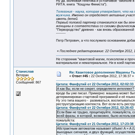
Ну да. Волновая генетика и устойчивое "биополе 
РИТА. книга "Кощуны Финиста").
Телегония - наука, которая утверждает, что н
мужчина
. Именно он определяет активные участ
иметь детей.
Первый половой партнер становится как бы ге
женщины в соответствии со своими физическим
"Первородство" древних - как вновь образованной
--------
Петр Петрович, а что послужило основанием добав
«
Последнее редактирование: 22 Октября 2012, 1
Не сторонник "квантовой магии, психологии и проч
материальное и нематериальное. Ни в коей партии
Станислав
Re: Квантовое дополнение Машины Т
Ветеран
«
Ответ #45 :
22 Октября 2012, 17:36:37 »
Сообщений: 867
Цитата: Фанфутий от 22 Октября 2012, 02:02:33
А как Вы, если не секрет, определяете интеллект?
вроде бы уже писал. Примерно: машина может быт
детерминирован стартовой программой и её язык
Ну это типа вашего - развиваться, воспитываться 
реструктуризацию контекста. Вот если есть рестру
Цитата: Фанфутий от 22 Октября 2012, 02:26:43
Если Вам не трудно, процитируйте, пожалуйста, 
всей фразы, в которой, возможно, было использо
пожалуйста:
Цитата: Фанфутий от 21 Октября 2012, 17:23:38
Абстрактным автоматом называют объект А = А (U, 
выходных сигналов, и двух функций, осуществляю