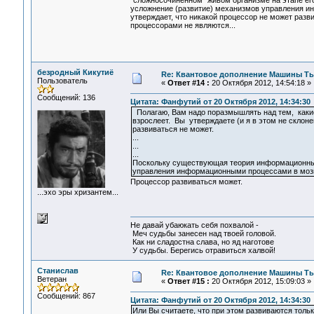
"сложносочинённом" живом организме на этапе его
усложнение (развитие) механизмов управления 
утверждает, что никакой процессор не может раз
процессорами не являются...
безродный Кикутиё
Re: Квантовое дополнение Машины Т
Пользователь
«
Ответ #14 :
20 Октября 2012, 14:54:18 »
Сообщений: 136
Цитата: Фанфутий от 20 Октября 2012, 14:34:30
Полагаю, Вам надо поразмышлять над тем, какие
взрослеет. Вы утверждаете (и я в этом не склоне
развиваться не может.
...
...
...
Поскольку существующая теория информационных 
управления информационными процессами в мозг
Процессор развиваться может.
...эхо эры хризантем...
Не давай убаюкать себя похвалой -
Меч судьбы занесен над твоей головой.
Как ни сладостна слава, но яд наготове
У судьбы. Берегись отравиться халвой!
Станислав
Re: Квантовое дополнение Машины Т
Ветеран
«
Ответ #15 :
20 Октября 2012, 15:09:03 »
Сообщений: 867
Цитата: Фанфутий от 20 Октября 2012, 14:34:30
Или Вы считаете, что при этом развиваются тол