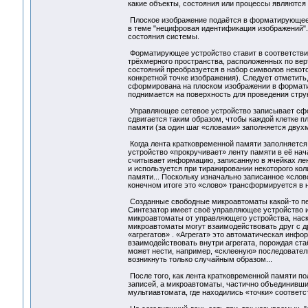
какие объекты, состояния или процессы являются
Плоское изображение подаётся в форматирующее 
в теме "нецифровая идентификация изображений"
состояния системы.
Форматирующее устройство ставит в соответстви
трёхмерного пространства, расположенных по верт
состояний преобразуется в набор символов некот
конкретной точке изображения). Следует отметить
сформирована на плоском изображении в форматир
поднимается на поверхность для проведения струк
Управляющее сетевое устройство записывает сфо
сдвигается таким образом, чтобы каждой клетке 
памяти (за один шаг «словами» заполняется двух
Когда лента кратковременной памяти заполняется
устройство «прокручивает» ленту памяти в её на
считывает информацию, записанную в ячейках лен
и используется при тиражировании некоторого ко
памяти... Поскольку изначально записанное «сло
конечном итоге это «слово» трансформируется в 
Созданные свободные микроавтоматы какой-то пе
Синтезатор имеет своё управляющее устройство и 
микроавтоматы от управляющего устройства, наск
микроавтоматы могут взаимодействовать друг с д
«агрегатов» . «Агрегат» это автоматическая инф
взаимодействовать внутри агрегата, порождая ст
может нести, например, «склееную» последовател
возникнуть только случайным образом...
После того, как лента кратковременной памяти п
записей, а микроавтоматы, частично объединивши
мультиавтомата, где находились «точки» соответс