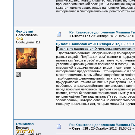
(или несколько) новых химичестких веществ, прич
процесса химической реакции... И химия как наук
кажется, сильно зациклилась на понятии "информ
информацию в "информационном реакторе" так же 
Фанфутий
Re: Квантовое дополнение Машины Т
Пользователь
«
Ответ #17 :
20 Октября 2012, 15:52:42 »
Сообщений: 111
Цитата: Станислав от 20 Октября 2012, 15:09:03
Память не развивается. У человека преклонных ле
Достаточно почитать любую книжицу по парадокса
разных людей. Под "развитием" памяти я подразу
память как "вещь в себе" может заметно отличат
условия информационных процессов в мозге). Эта
спецслужб, в задачи которых входит получение по
информацию предоставлять. Это нормально и сов
может вспомнить мельчайшие подробности любого
такой оценкой феноменальной памяти я столкнулс
придерживаюсь такого же мнения уже давно). То, ч
особенности взаимодействия механизмов принятия
перед пожилым человеком требуют совершенно раз
памяти, который является "феноменальным" у любо
непринуждённо ("не задумываясь") вести разговор 
заболеваании), которое совсем не обязательно по
женщину преклонных лет, которая могла бы поучит
Станислав
Re: Квантовое дополнение Машины Т
Ветеран
«
Ответ #18 :
20 Октября 2012, 15:58:01 »
Сообщений: 867