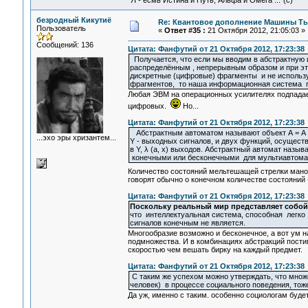
"Я - есмь Истина и Путь, Альфа и Омега ..."(с)
безродный Кикутиё
Re: Квантовое дополнение Машины Т
Пользователь
«
Ответ #35 :
21 Октября 2012, 21:05:03 »
Сообщений: 136
Цитата: Фанфутий от 21 Октября 2012, 17:23:38
Получается, что если мы вводим в абстрактную
распределённым , непрерывным образом и при эт
дискретные (цифровые) фрагменты и не использу
фрагментов, то наша информационная система п
Любая ЭВМ на операционных усилителях подпадает
цифровых.
Но...
Цитата: Фанфутий от 21 Октября 2012, 17:23:38
Абстрактным автоматом называют объект А = А (U,
...эхо эры хризантем...
Y - выходных сигналов, и двух функций, осущест
в Y, λ (а, x) выходов. Абстрактный автомат назы
конечными или бесконечными для мультиавтома
Количество состояний мельтешащей стрелки мано
говорят обычно о конечном количестве состояний 
Цитата: Фанфутий от 21 Октября 2012, 17:23:38
Поскольку реальный мир представляет собой
что интеллектуальная система, способная легко
сигналов конечным не является.
Многообразие возможно и бесконечное, а вот ум н
подмножества. И в комбинациях абстракций пости
скоростью чем вешать бирку на каждый предмет.
Цитата: Фанфутий от 21 Октября 2012, 17:23:38
С таким же успехом можно утверждать, что множ
человек) в процессе социального поведения, тоже
Да уж, именно с таким. особенно социологам будет