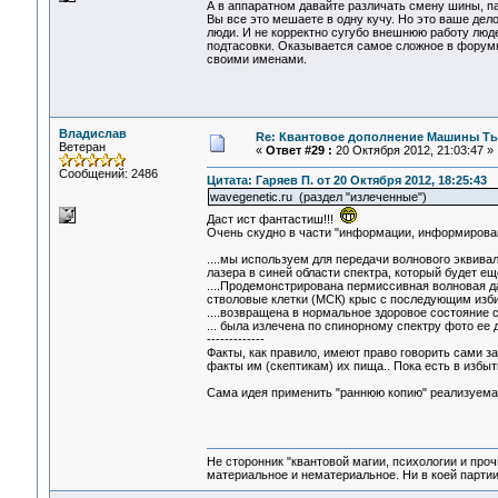
А в аппаратном давайте различать смену шины, па
Вы все это мешаете в одну кучу. Но это ваше дело
люди. И не корректно сугубо внешнюю работу люд
подтасовки. Оказывается самое сложное в форумн
своими именами.
Владислав
Re: Квантовое дополнение Машины Т
Ветеран
«
Ответ #29 :
20 Октября 2012, 21:03:47 »
Сообщений: 2486
Цитата: Гаряев П. от 20 Октября 2012, 18:25:43
wavegenetic.ru (раздел "излеченные")
Даст ист фантастиш!!!
Очень скудно в части "информации, информирова
....мы используем для передачи волнового эквива
лазера в синей области спектра, который будет е
....Продемонстрирована пермиссивная волновая д
стволовые клетки (МСК) крыс с последующим избир
....возвращена в нормальное здоровое состояние с
... была излечена по спинорному спектру фото ее
-------------
Факты, как правило, имеют право говорить сами за
факты им (скептикам) их пища.. Пока есть в избыт
Сама идея применить "раннюю копию" реализуема и
Не сторонник "квантовой магии, психологии и проч
материальное и нематериальное. Ни в коей партии