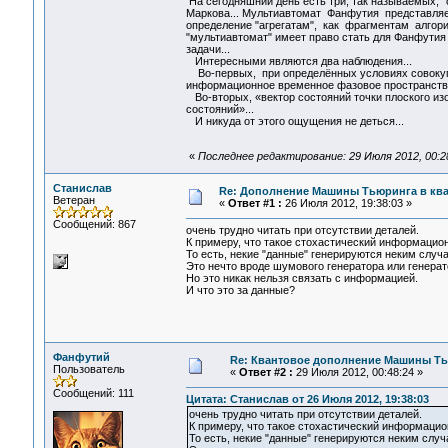
На сегодняшний день есть три, так называемых, 
Маркова... Мультиавтомат Фанфутия представляет
определение "агрегатам", как фрагментам алгоритм
"мультиавтомат" имеет право стать для Фанфутия
задачи...
Интересными являются два наблюдения...
Во-первых, при определённых условиях совокупн
информационное временное фазовое пространство 
Во-вторых, «вектор состояний точки плоского из
состояний»...
И никуда от этого ощущения не деться...
«
Последнее редактирование: 29 Июля 2012, 00:
Станислав
Re: Дополнение Машины Тьюринга в ква
Ветеран
«
Ответ #1 :
26 Июля 2012, 19:38:03 »
Сообщений: 867
очень трудно читать при отсутствии деталей.
К примеру, что такое стохастический информацио
То есть, некие "данные" генерируются неким слу
Это нечто вроде шумового генератора или генерат
Но это никак нельзя связать с информацией.
И что это за данные?
Фанфутий
Re: Квантовое дополнение Машины Т
Пользователь
«
Ответ #2 :
29 Июля 2012, 00:48:24 »
Сообщений: 111
Цитата: Станислав от 26 Июля 2012, 19:38:03
очень трудно читать при отсутствии деталей.
К примеру, что такое стохастический информаци
То есть, некие "данные" генерируются неким слу