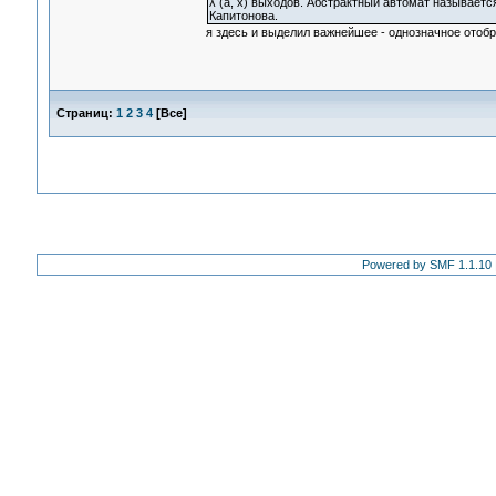
λ (а, x) выходов. Абстрактный автомат называетс
Капитонова.
я здесь и выделил важнейшее - однозначное отоб
Страниц:
1
2
3
4
[
Все
]
Powered by SMF 1.1.10