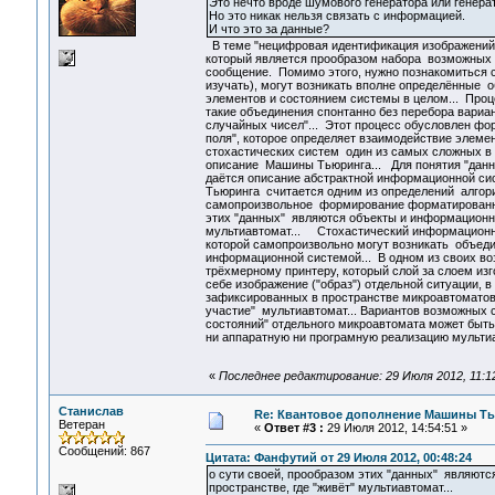
Это нечто вроде шумового генератора или генера
Но это никак нельзя связать с информацией.
И что это за данные?
В теме "нецифровая идентификация изображений"
который является прообразом набора возможных 
сообщение. Помимо этого, нужно познакомиться с
изучать), могут возникать вполне определённые
элементов и состоянием системы в целом... Проц
такие объединения спонтанно без перебора вариа
случайных чисел"... Этот процесс обусловлен фо
поля", которое определяет взаимодействие элемен
стохастических систем один из самых сложных в м
описание Машины Тьюринга... Для понятия "данны
даётся описание абстрактной информационной сис
Тьюринга считается одним из определений алгори
самопроизвольное формирование форматированной 
этих "данных" являются объекты и информационны
мультиавтомат... Стохастический информационн
которой самопроизвольно могут возникать объеди
информационной системой... В одном из своих во
трёхмерному принтеру, который слой за слоем изг
себе изображение ("образ") отдельной ситуации, в
зафиксированных в пространстве микроавтоматов б
участие" мультиавтомат... Вариантов возможных с
состояний" отдельного микроавтомата может быть 
ни аппаратную ни програмную реализацию мульти
«
Последнее редактирование: 29 Июля 2012, 11:
Станислав
Re: Квантовое дополнение Машины Т
Ветеран
«
Ответ #3 :
29 Июля 2012, 14:54:51 »
Сообщений: 867
Цитата: Фанфутий от 29 Июля 2012, 00:48:24
о сути своей, прообразом этих "данных" являют
пространстве, где "живёт" мультиавтомат...