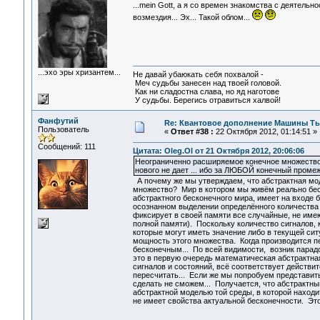
...mein Gott, а я со времен знакомства с деятель
возмездия... Эх... Такой облом...
...эхо эры хризантем...
Не давай убаюкать себя похвалой -
Меч судьбы занесен над твоей головой.
Как ни сладостна слава, но яд наготове
У судьбы. Берегись отравиться халвой!
Фанфутий
Re: Квантовое дополнение Машины Т
Пользователь
«
Ответ #38 :
22 Октября 2012, 01:14:51 »
Сообщений: 111
Цитата: Oleg.Ol от 21 Октября 2012, 20:06:06
Неограниченно расширяемое конечное множество 
нового не дает ... ибо за ЛЮБОЙ конечный пром
А почему же мы утверждаем, что абстрактная мо
множество? Мир в котором мы живём реально беско
абстрактного бесконечного мира, имеет на входе 
осознанном выделении определённого количества 
фиксирует в своей памяти все случайные, не име
полной памяти). Поскольку количество сигналов,
которые могут иметь значение либо в текущей сит
мощность этого множества. Когда производится пе
бесконечным... По всей видимости, возник парадо
это в первую очередь математическая абстрактна
сигналов и состояний, всё соответствует действи
пересчитать... Если же мы попробуем представит
сделать не сможем... Получается, что абстрактн
абстрактной моделью той среды, в которой находи
не имеет свойства актуальной бесконечности. Эт