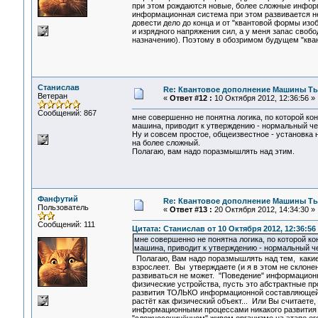
при этом рождаются новые, более сложные инфор
информационная система при этом развивается не
довести дело до конца и от "квантовой формы изо
и изрядного напряжения сил, а у меня запас свобо
назначению). Поэтому в обозримом будущем "кван
Станислав
Re: Квантовое дополнение Машины Т
Ветеран
«
Ответ #12 :
10 Октября 2012, 12:36:56 »
Сообщений: 867
мне совершенно не понятна логика, по которой ко
машина, приводит к утверждению - нормальный че
Ну и совсем простое, общеизвестное - установка
на более сложный.
Полагаю, вам надо поразмышлять над этим.
Фанфутий
Re: Квантовое дополнение Машины Т
Пользователь
«
Ответ #13 :
20 Октября 2012, 14:34:30 »
Сообщений: 111
Цитата: Станислав от 10 Октября 2012, 12:36:56
мне совершенно не понятна логика, по которой к
машина, приводит к утверждению - нормальный че
Полагаю, Вам надо поразмышлять над тем, какие
взрослеет. Вы утверждаете (и я в этом не склонен
развиваться не может. "Поведение" информацион
физические устройства, пусть это абстрактные п
развития ТОЛЬКО информационной составляющей си
растёт как физический объект... Или Вы считаете
информационными процессами никакого развития 