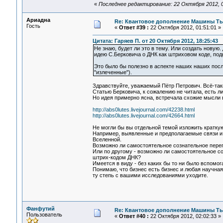
«
Последнее редактирование: 22 Октября 2012, 
Ариадна
Re: Квантовое дополнение Машины Т
Гость
«
Ответ #39 :
22 Октября 2012, 01:51:01 »
Цитата: Гаряев П. от 20 Октября 2012, 18:25:43
Не знаю, будет ли это в тему. Или создать новую.
идею С.Берковича о ДНК как штриховом коде, по
Это было бы полезно в аспекте наших наших посл
"излеченные").
Здравствуйте, уважаемый Пётр Петрович. Всё-так
Статью Берковича, к сожалению не читала, есть л
Но идея примерно ясна, встречала схожие мысли 
http://abs0lutes.livejournal.com/42238.html
http://abs0lutes.livejournal.com/42664.html
Не могли бы вы отдельной темой изложить краткую
Например, выявленные и предполагаемые связи и
Вселенной.
Возможно ли самостоятельное сознательное пере
Или по другому - возможно ли самостоятельное с
штрих-кодом ДНК?
Имеется в виду - без каких бы то ни было вспомо
Понимаю, что бизнес есть бизнес и любая научная 
ту степь с вашими исследованиями уходите.
Фанфутий
Re: Квантовое дополнение Машины Т
Пользователь
«
Ответ #40 :
22 Октября 2012, 02:02:33 »