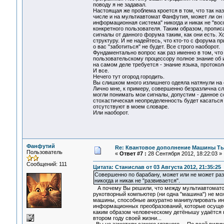
поводу я не задавал.
Настоящая же проблема кроется в том, что так н
числе и на мультиавтомат Фанфутия, может ли он
информационная система" никогда и никак не "вос
конкретного пользователя. Таким образом, пропис
сигналы от данного форума таким, как они есть. 
структуру. И не надейтесь, что кто-то с форума п
о вас "заботиться" не будет. Все строго наоборот.
Фундаментально вопрос как раз именно в том, что
пользовательскому процессору полное знание об 
на самом деле требуется - знание языка, протоко
И все.
Нечего тут огород городить.
Вы слишком много излишнего одеяла натянули на 
Лично мне, к примеру, совершенно безразлична с
могли понимать мои сигналы, допустим - данное 
стохастическая неопределенность будет касаться 
отсутствуют в моем словаре.
Или наоборот.
Фанфутий
Re: Квантовое дополнение Машины Т
Пользователь
«
Ответ #7 :
28 Сентября 2012, 18:22:03 »
Сообщений: 111
Цитата: Станислав от 03 Августа 2012, 21:35:25
Совершенно по барабану, может или не может ра
никогда и никак не "развивается".
А почему Вы решили, что между мультиавтоматом
рукотворный компьютер (ни одна "машина") не м
машины, способные аккуратно манипулировать ин
информационных преобразований, которые осущес
каким образом человеческому детёнышу удаётся н
втором году своей жизни...