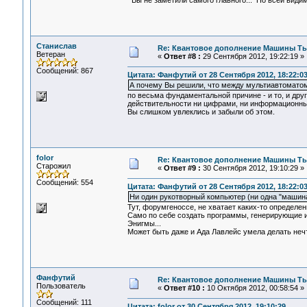
Вы не заметили самого главного... По всей видим
Станислав
Re: Квантовое дополнение Машины Т
Ветеран
«
Ответ #8 :
29 Сентября 2012, 19:22:19 »
Сообщений: 867
Цитата: Фанфутий от 28 Сентября 2012, 18:22:0
А почему Вы решили, что между мультиавтоматом
по весьма фундаментальной причине - и то, и друг
действительности ни цифрами, ни информационным
Вы слишком увлеклись и забыли об этом.
folor
Re: Квантовое дополнение Машины Т
Старожил
«
Ответ #9 :
30 Сентября 2012, 19:10:29 »
Сообщений: 554
Цитата: Фанфутий от 28 Сентября 2012, 18:22:0
Ни один рукотворный компьютер (ни одна "машина
Тут, форумгеноссе, не хватает каких-то определени
Само по себе создать программы, генерирующие 
Энигмы...
Может быть даже и Ада Лавлейс умела делать нечт
Фанфутий
Re: Квантовое дополнение Машины Т
Пользователь
«
Ответ #10 :
10 Октября 2012, 00:58:54 »
Сообщений: 111
Цитата: folor от 30 Сентября 2012, 19:10:29