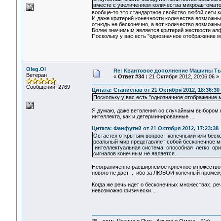
вместе с увеличением количества микроавтомато
вообще-то это стандартное свойство любой сети 
И даже критерий конечности количества возможны
отнюдь не бесконечно, а вот количество возможны
Более значимым является критерий жесткости алф
Поскольку у вас есть "однозначное отображение мн
Oleg.Ol
Re: Квантовое дополнение Машины Т
Ветеран
«
Ответ #34 :
21 Октября 2012, 20:06:06 »
Сообщений: 2769
Цитата: Станислав от 21 Октября 2012, 18:36:30
Поскольку у вас есть "однозначное отображение м
Я думаю, даже ветвления со случайным выбором не 
интеллекта, как и детерминированные ...
Цитата: Фанфутий от 21 Октября 2012, 17:23:38
Остаётся открытым вопрос, конечными или беск
реальный мир представляет собой бесконечное м
интеллектуальная система, способная легко ори
сигналов конечным не является.
Неограниченно расширяемое конечное множество -
нового не дает ... ибо за ЛЮБОЙ конечный проме
Когда же речь идет о бесконечных множествах, реч
невозможно физически ...