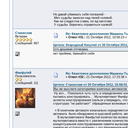
Не давай убаюкать себя похвалой -
Меч судьбы занесен над твоей головой.
Как ни сладостна слава, но яд наготове
У судьбы. Берегись отравиться халвой!
Станислав
Re: Квантовое дополнение Машины Т
Ветеран
«
Ответ #31 :
21 Октября 2012, 10:56:23 »
Сообщений: 867
Цитата: безродный Кикутиё от 20 Октября 2012,
это дешевая отговорка.
нет проблем, баюкайте себя.
Фанфутий
Re: Квантовое дополнение Машины Т
Пользователь
«
Ответ #32 :
21 Октября 2012, 17:23:38 »
Сообщений: 111
Цитата: Станислав от 20 Октября 2012, 15:58:01
Вы же мыслите категориями конечных автоматов - 
Ну вот... Покопался чуть-чуть в определениях ко
пытаюсь конструировать... Мультиавтомат Фанф
аспекты конструирования (нельзя утверждать, что
структурах "не работают" обращённые волновые пу
« В конечном автомате изначально определяется 
автомата было обнаружено в курсовой работе, авт
В мультиавтомате Фанфутия количество возмож
мультиавтомата вместе с увеличением количества
концептуальное конструирование памяти мультиа
памяти не уступал человеку с его феноменальной