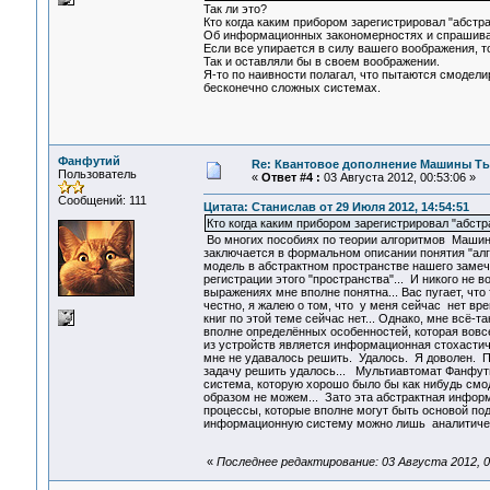
Так ли это?
Кто когда каким прибором зарегистрировал "абстр
Об информационных закономерностях и спрашива
Если все упирается в силу вашего воображения, 
Так и оставляли бы в своем воображении.
Я-то по наивности полагал, что пытаются смодели
бесконечно сложных системах.
Фанфутий
Re: Квантовое дополнение Машины Т
Пользователь
«
Ответ #4 :
03 Августа 2012, 00:53:06 »
Сообщений: 111
Цитата: Станислав от 29 Июля 2012, 14:54:51
Кто когда каким прибором зарегистрировал "абстр
Во многих пособиях по теории алгоритмов Машина
заключается в формальном описании понятия "алг
модель в абстрактном пространстве нашего замеч
регистрации этого "пространства"... И никого не
выражениях мне вполне понятна... Вас пугает, чт
честно, я жалею о том, что у меня сейчас нет вр
книг по этой теме сейчас нет... Однако, мне вс
вполне определённых особенностей, которая вовсе
из устройств является информационная стохастич
мне не удавалось решить. Удалось. Я доволен. Поп
задачу решить удалось... Мультиавтомат Фанфут
система, которую хорошо было бы как нибудь см
образом не можем... Зато эта абстрактная инфо
процессы, которые вполне могут быть основой под
информационную систему можно лишь аналитическ
«
Последнее редактирование: 03 Августа 2012, 