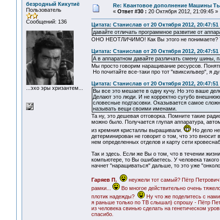
безродный Кикутиё
Re: Квантовое дополнение Машины Т
Пользователь
«
Ответ #30 :
20 Октября 2012, 21:09:45 »
Сообщений: 136
Цитата: Станислав от 20 Октября 2012, 20:47:51
давайте отличать программное развитие от аппар
ОНО НЕОТЛИЧИМО! Как Вы этого не понимаете? Тю
Цитата: Станислав от 20 Октября 2012, 20:47:51
А в аппаратном давайте различать смену шины, па
Мы просто говорим наращивание ресурсов. Понятн
Но почитайте все-таки про тот "квиксильвер", я ду
Цитата: Станислав от 20 Октября 2012, 20:47:51
...эхо эры хризантем...
Вы все это мешаете в одну кучу. Но это ваше дел
Делают это люди. И не корректно сугубо внешнюю
словесные подтасовки. Оказывается самое сложн
называть вещи своими именами.
Та ну, это дешевая отговорка. Помните такие рад
можно было. Получается глупая аппаратура, автомат
из кремния кристаллы выращивали.
Но дело не 
детерминирован не говорит о том, что это вносит 
нем определенных отделов и карту сети кровесна
Так и здесь. Если же Вы о том, что в течении жи
компьютере, то Вы ошибаетесь. У человека такого
начнет "наращиваться" дальше, то это уже "онколо
Гаряев П.
неужели тот самый? Пётр Петрович?
рамки...
Во многое действительно очень тяжело
плотик надежды?
Ну что же поделитесь с нами
я раньше только по ТВ слышал) спрошу - Пётр Пет
из человека свинью сделать на генетическом уровн
спасибо.