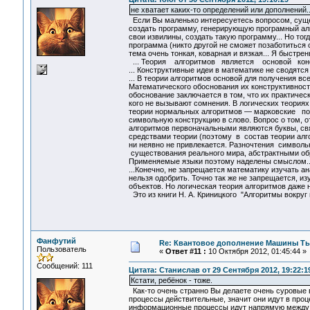
не хватает каких-то определений или дополнений..
Если Вы маленько интересуетесь вопросом, суще
создать программу, генерирующую програмный алго
свои извилины, создать такую программу... Но тог
программа (никто другой не сможет позаботиться 
тема очень тонкая, коварная и вязкая... Я быстр
... Теория алгоритмов является основой констр
... Конструктивные идеи в математике не сводят
... В теории алгоритмов основой для получения 
Математического обоснования их конструктивност
обоснование заключается в том, что их практичес
кого не вызывают сомнения. В логических теория
теории нормальных алгоритмов — марковские по
символьную конструкцию в слово. Вопрос о том, о
алгоритмов первоначальными являются буквы, свя
средствами теории (поэтому в состав теории алг
ни неявно не привлекается. Разночтения символ
существования реального мира, абстрактными об
Применяемые языки поэтому наделены смыслом..
...Конечно, не запрещается математику изучать а
нельзя одобрить. Точно так же не запрещается, и
объектов. Но логическая теория алгоритмов даже н
Это из книги Н. А. Криницкого "Алгоритмы вокруг 
Фанфутий
Re: Квантовое дополнение Машины Т
Пользователь
«
Ответ #11 :
10 Октября 2012, 01:45:44 »
Сообщений: 111
Цитата: Станислав от 29 Сентября 2012, 19:22:1
Кстати, ребёнок - тоже.
Как-то очень странно Вы делаете очень суровые в
процессы действительные, значит они идут в проце
информационные процессы идут напрямую между и