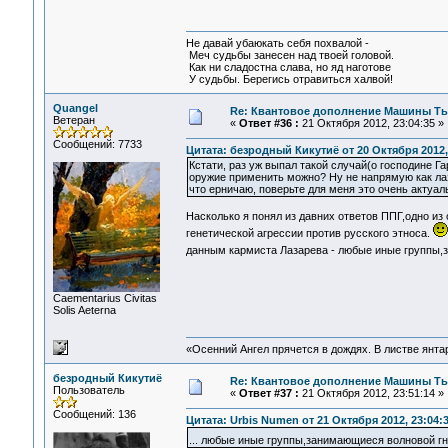
Не давай убаюкать себя похвалой -
Меч судьбы занесен над твоей головой.
Как ни сладостна слава, но яд наготове
У судьбы. Берегись отравиться халвой!
Quangel
Re: Квантовое дополнение Машины Т
Ветеран
«
Ответ #36 :
21 Октября 2012, 23:04:35 »
Сообщений: 7733
Цитата: безродный Кикутиё от 20 Октября 2012,
Кстати, раз уж выпал такой случай(о господине Г
оружие применить можно? Ну не напрямую как лазе
что ерничаю, поверьте для меня это очень актуал
Насколько я понял из давних ответов ППГ,одно из
генетической агрессии против русского этноса.
данным кармиста Лазарева - любые иные группы,
Сaementarius Civitas
Solis Aeterna
«Осенний Ангел прячется в дождях. В листве янтарн
безродный Кикутиё
Re: Квантовое дополнение Машины Т
Пользователь
«
Ответ #37 :
21 Октября 2012, 23:51:14 »
Сообщений: 136
Цитата: Urbis Numen от 21 Октября 2012, 23:04:
... любые иные группы,занимающиеся волновой г