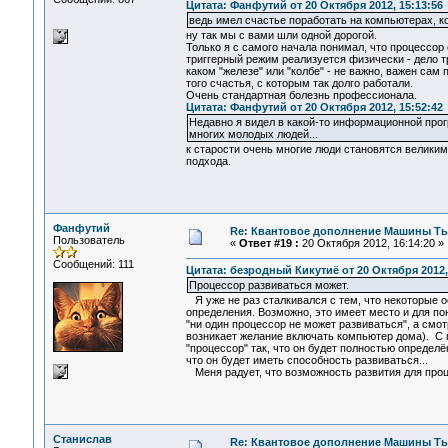
Цитата: Фанфутий от 20 Октября 2012, 15:13:56
ведь имел счастье поработать на компьютерах, к
ну так мы с вами шли одной дорогой.
Только я с самого начала понимал, что процессор 
триггерный режим реализуется физически - дело т
каком "железе" или "колбе" - не важно, важен сам
того счастья, с которым так долго работали.
Очень стандартная болезнь профессионала.
Цитата: Фанфутий от 20 Октября 2012, 15:52:42
Недавно я видел в какой-то информационной про
многих молодых людей...
к старости очень многие люди становятся велики
подхода.
Фанфутий
Re: Квантовое дополнение Машины Т
Пользователь
«
Ответ #19 :
20 Октября 2012, 16:14:20 »
Сообщений: 111
Цитата: безродный Кикутиё от 20 Октября 2012,
Процессор развиваться может.
Я уже не раз сталкивался с тем, что некоторые 
определения. Возможно, это имеет место и для пон
"ни один процессор не может развиваться", а смо
возникает желание включать компьютер дома). С 
"процессор" так, что он будет полностью опреде
что он будет иметь способность развиваться...
Меня радует, что возможность развития для проц
Станислав
Re: Квантовое дополнение Машины Т