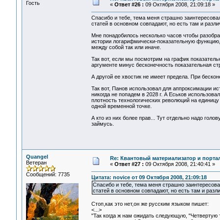
Гость
«
Ответ #26 :
09 Октября 2008, 21:09:18 »
Спасибо и тебе, тема меня страшно заинтересова
статей в основном совпадают, но есть там и различ
Мне понадобилось несколько часов чтобы разобра
истории логарифмически-показательную функцию, 
между собой так или иначе.
Так вот, если мы посмотрим на график показатель
аргументе минус бесконечность показательная стр
А другой ее хвостик не имеет предела. При беско
Так вот, Панов использовал для аппроксимации ист
никогда не попадем в 2028 г. А Еськов использова
плотность технологических революций на единицу 
одной временной точке.
А кто из них более прав... Тут отдельно надо гол
займусь.
Quangel
Re: Квантовый материализатор и порта
Ветеран
«
Ответ #27 :
09 Октября 2008, 21:40:41 »
Сообщений: 7735
Цитата: novice от 09 Октября 2008, 21:09:18
Спасибо и тебе, тема меня страшно заинтересова
статей в основном совпадают, но есть там и различ
Стоп,как это нет,он же русским языком пишет:
<...>
"Так когда ж нам ожидать следующую, "Четвертую 