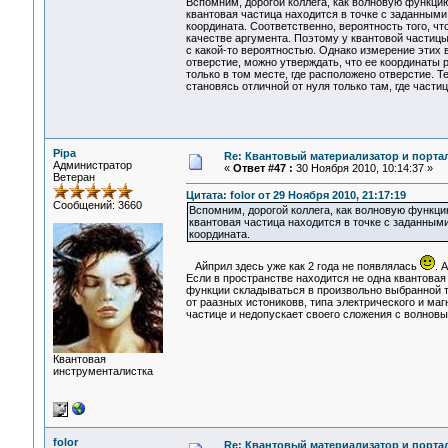
Вспомним, дорогой коллега, как волновую функцию
квантовая частица находится в точке с заданными
координата. Соответственно, вероятность того, ч
качестве аргумента. Поэтому у квантовой частицы
с какой-то вероятностью. Однако измерение этих 
отверстие, можно утверждать, что ее координаты
только в том месте, где расположено отверстие. 
становясь отличной от нуля только там, где части
Pipa
Re: Квантовый материализатор и порта
Администратор
«
Ответ #47 :
30 Ноября 2010, 10:14:37 »
Ветеран
Цитата: folor от 29 Ноября 2010, 21:17:19
Сообщений: 3660
Вспомним, дорогой коллега, как волновую функцию
квантовая частица находится в точке с заданным
координата.
Айприл здесь уже как 2 года не появлялась
. 
Если в пространстве находится не одна квантовая ч
функции складываться в произвольно выбранной т
от раазных истониковв, типа электрического и ма
частице и недопускает своего сложения с волнов
Квантовая
инструменталистка
folor
Re: Квантовый материализатор и порта