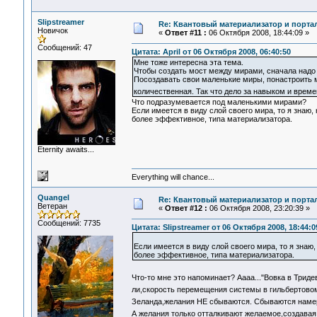
Slipstreamer
Re: Квантовый материализатор и порта
Новичок
«
Ответ #11 :
06 Октября 2008, 18:44:09 »
Сообщений: 47
Цитата: April от 06 Октября 2008, 06:40:50
Мне тоже интересна эта тема.
Чтобы создать мост между мирами, сначала надо п
Посоздавать свои маленькие миры, понастроить
количественная. Так что дело за навыком и врем
Что подразумевается под маленькими мирами?
Если имеется в виду слой своего мира, то я знаю, 
более эффективное, типа материализатора.
Eternity awaits...
Everything will chance...
Quangel
Re: Квантовый материализатор и порта
Ветеран
«
Ответ #12 :
06 Октября 2008, 23:20:39 »
Сообщений: 7735
Цитата: Slipstreamer от 06 Октября 2008, 18:44:0
Если имеется в виду слой своего мира, то я знаю,
более эффективное, типа материализатора.
Что-то мне это напоминает? Аааа..."Вовка в Трид
ли,скорость перемещения системы в гильбертово
Зеланда,желания НЕ сбываются. Сбываются нам
А желания только отталкивают желаемое,создава