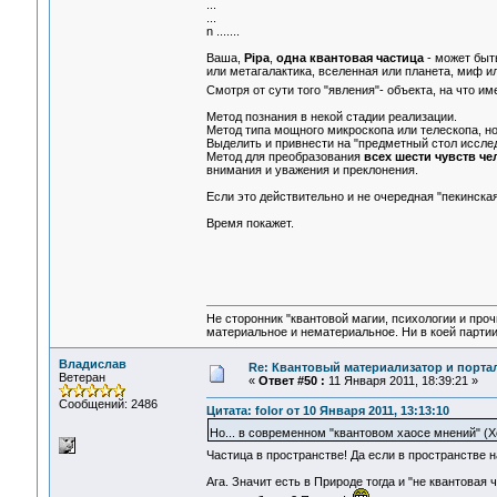
...
...
n .......
Ваша,
Pipa
,
одна квантовая частица
- может быть
или метагалактика, вселенная или планета, миф ил
Смотря от сути того "явления"- объекта, на что и
Метод познания в некой стадии реализации.
Метод типа мощного микроскопа или телескопа, но 
Выделить и привнести на "предметный стол иссле
Метод для преобразования
всех шести чувств че
внимания и уважения и преклонения.
Если это действительно и не очередная "пекинска
Время покажет.
Не сторонник "квантовой магии, психологии и проч
материальное и нематериальное. Ни в коей партии
Владислав
Re: Квантовый материализатор и порта
Ветеран
«
Ответ #50 :
11 Января 2011, 18:39:21 »
Сообщений: 2486
Цитата: folor от 10 Января 2011, 13:13:10
Но... в современном "квантовом хаосе мнений" (Х
Частица в пространстве! Да если в пространстве 
Ага. Значит есть в Природе тогда и "не квантовая 