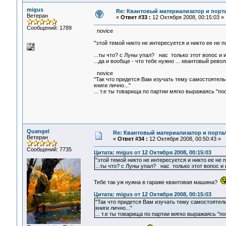
migus
Re: Квантовый материализатор и порт
Ветеран
«
Ответ #33 :
12 Октября 2008, 00:15:03 »
Сообщений: 1789
novice
"этой темой никто не интересуется и никто ее не 
...ты что? с Луны упал? нас только этот вопос и 
...да и вообще - что тебе нужно ... квантовый рев
novice
"Так что придется Вам изучать тему самостоятель
книги лично..."
... т.е ты товарища по партии мягко выражаясь "пос
Quangel
Re: Квантовый материализатор и порта
Ветеран
«
Ответ #34 :
12 Октября 2008, 00:50:43 »
Сообщений: 7735
Цитата: migus от 12 Октября 2008, 00:15:03
"этой темой никто не интересуется и никто ее не 
...ты что? с Луны упал? нас только этот вопос и
Тебе так уж нужна в гараже квантовая машина?
Цитата: migus от 12 Октября 2008, 00:15:03
"Так что придется Вам изучать тему самостоятел
книги лично..."
... т.е ты товарища по партии мягко выражаясь "пос