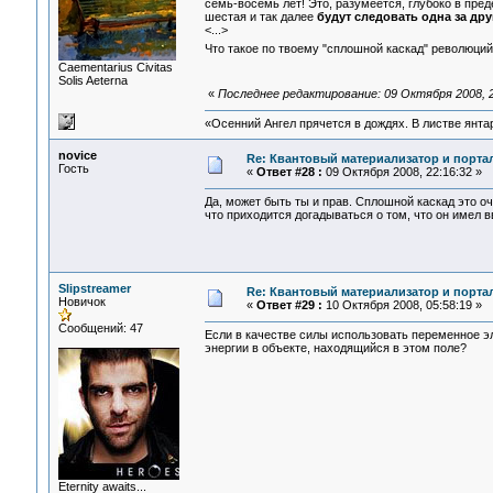
семь-восемь лет! Это, разумеется, глубоко в преде
шестая и так далее
будут следовать одна за дру
<...>
Что такое по твоему "сплошной каскад" революци
Сaementarius Civitas
Solis Aeterna
«
Последнее редактирование: 09 Октября 2008, 2
«Осенний Ангел прячется в дождях. В листве янтарн
novice
Re: Квантовый материализатор и порта
Гость
«
Ответ #28 :
09 Октября 2008, 22:16:32 »
Да, может быть ты и прав. Сплошной каскад это оч
что приходится догадываться о том, что он имел в
Slipstreamer
Re: Квантовый материализатор и порта
Новичок
«
Ответ #29 :
10 Октября 2008, 05:58:19 »
Сообщений: 47
Если в качестве силы использовать переменное эл
энергии в объекте, находящийся в этом поле?
Eternity awaits...