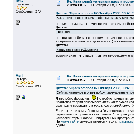
неку
Re: Квантовый материализатор и порта
Постоялец
«
Ответ #16 :
07 Октября 2008, 11:20:38 »
Сообщений: 270
Цитата: Slipstreamer от 07 Октября 2008, 10:45:0
Как это интересно взаимодействие между мир. л
потому что масса -это ускорение , а взаимодейств
Цитата:
Переход
вот только о нём мы и говорим , остальное пока 
а переход это и вектор (даже массы!) и взаимодейс
Цитата:
написано в книге Доронина
доронин знает ,что пишет , мы же не обладаем ег
April
Re: Квантовый материализатор и порта
Ветеран
«
Ответ #17 :
07 Октября 2008, 11:23:05 »
Сообщений: 893
Цитата: Slipstreamer от 07 Октября 2008, 10:45:0
Сейчас наверное в ответ пойдут замудренные тр
Я не люблю формулы.
Но люблю принципы, мет
Квантовая теория показывает
принципиальную в
еще нужно превратить в
реальную способность
. 
Если ты читал книгу Доронина (и усвоил квантов
первичное и вторичное квантование. Это принцип
хакерской терминологии - виртуальных пространс
На
моем сайте
можешь ознакомиться с
практикам
Удачи!