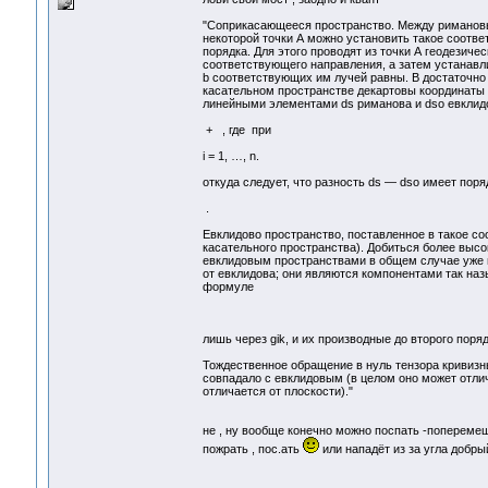
"Соприкасающееся пространство. Между римановы
некоторой точки А можно установить такое соотве
порядка. Для этого проводят из точки А геодезиче
соответствующего направления, а затем устанавли
b соответствующих им лучей равны. В достаточно 
касательном пространстве декартовы координаты x
линейными элементами ds риманова и dso евклидо
+ , где при
i = 1, …, n.
откуда следует, что разность ds — dso имеет поря
.
Евклидово пространство, поставленное в такое с
касательного пространства). Добиться более выс
евклидовым пространствами в общем случае уже 
от евклидова; они являются компонентами так на
формуле
лишь через gik, и их производные до второго поряд
Тождественное обращение в нуль тензора кривизны
совпадало с евклидовым (в целом оно может отлич
отличается от плоскости)."
не , ну вообще конечно можно поспать -поперемещ
пожрать , пос.ать
или нападёт из за угла добры