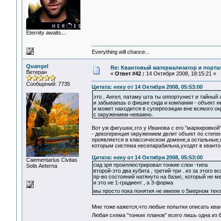
Eternity awaits...
Everything will chance...
Quangel
Re: Квантовый материализатор и порта
Ветеран
«
Ответ #42 :
14 Октября 2008, 18:15:21 »
Сообщений: 7735
Цитата: неку от 14 Октября 2008, 05:53:00
это , Ангел, патаму шта ты оппортунист и тайны
и забываешь о фишке сида и компании - объект н
и может находится в суперпозиции вне всякого ок
с окружением-неважно.
Вот уж фигушки,это у Иванова с его "маркировкой
- декогеренция окружением делит объект по степ
проявляется в классическом домене,а остальные,
которым система несепарабильна,уходят в кванто
Цитата: неку от 14 Октября 2008, 05:53:00
Сaementarius Civitas
сид зря проиллюстрировал тонкие слои -типа
Solis Aeterna
второй-это два кубита , третий-три . из за этого в
пр-во состояний натянуто на базис, который не м
и это не 1-градиент , а 3-форма
мы просто пока понятия не имеем о 5мерном тенз
Мне тоже кажется,что любые попытки описать ква
Любая схема "тонких планов" всего лишь одна из