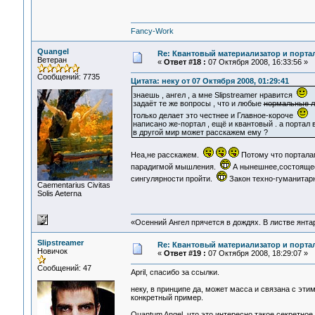
Fancy-Work
Quangel
Re: Квантовый материализатор и порта
Ветеран
«
Ответ #18 :
07 Октября 2008, 16:33:56 »
Сообщений: 7735
Цитата: неку от 07 Октября 2008, 01:29:41
знаешь , ангел , а мне Slipstreamer нравится
задаёт те же вопросы , что и любые
нормальные 
только делает это честнее и Главное-короче
написано же-портал , ещё и квантовый . а портал 
в другой мир может расскажем ему ?
Неа,не расскажем.
Потому что портала
парадигмой мышления.
А нынешнее,состоящее
сингулярности пройти.
Закон техно-гуманитар
Сaementarius Civitas
Solis Aeterna
«Осенний Ангел прячется в дождях. В листве янтарн
Slipstreamer
Re: Квантовый материализатор и порта
Новичок
«
Ответ #19 :
07 Октября 2008, 18:29:07 »
Сообщений: 47
April, спасибо за ссылки.
неку, в принципе да, может масса и связана с эти
конкретный пример.
Quantum Angel, что это интересно такое секретное