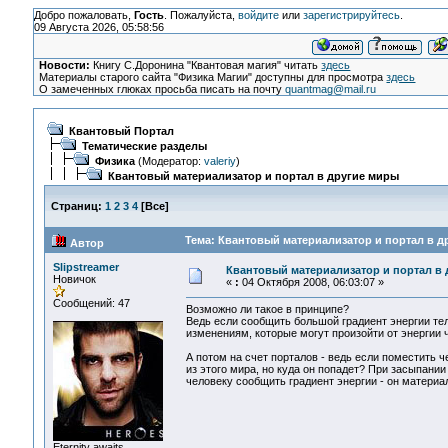
Добро пожаловать,
Гость
. Пожалуйста,
войдите
или
зарегистрируйтесь
.
09 Августа 2026, 05:58:56
Новости:
Книгу С.Доронина "Квантовая магия" читать
здесь
Материалы старого сайта "Физика Магии" доступны для просмотра
здесь
О замеченных глюках просьба писать на почту
quantmag@mail.ru
Квантовый Портал
Тематические разделы
Физика
(Модератор:
valeriy
)
Квантовый материализатор и портал в другие миры
Страниц:
1
2
3
4
[
Все
]
Тема: Квантовый материализатор и портал в д
Автор
Slipstreamer
Квантовый материализатор и портал в
Новичок
«
:
04 Октября 2008, 06:03:07 »
Сообщений: 47
Возможно ли такое в принципе?
Ведь если сообщить большой градиент энергии тел
изменениям, которые могут произойти от энергии
А потом на счет порталов - ведь если поместить 
из этого мира, но куда он попадет? При засыпании
человеку сообщить градиент энергии - он материал
Eternity awaits...