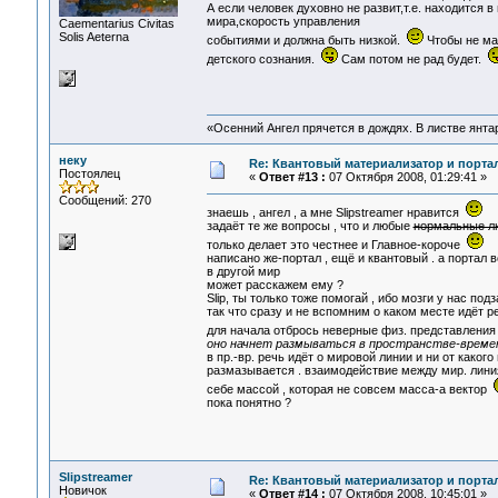
А если человек духовно не развит,т.е. находится 
мира,скорость управления
Сaementarius Civitas
Solis Aeterna
событиями и должна быть низкой.
Чтобы не ма
детского сознания.
Сам потом не рад будет.
«Осенний Ангел прячется в дождях. В листве янтарн
неку
Re: Квантовый материализатор и порта
Постоялец
«
Ответ #13 :
07 Октября 2008, 01:29:41 »
Сообщений: 270
знаешь , ангел , а мне Slipstreamer нравится
задаёт те же вопросы , что и любые
нормальные л
только делает это честнее и Главное-короче
написано же-портал , ещё и квантовый . а портал 
в другой мир
может расскажем ему ?
Slip, ты только тоже помогай , ибо мозги у нас 
так что сразу и не вспомним о каком месте идёт р
для начала отбрось неверные физ. представлени
оно начнет размываться в пространстве-време
в пр.-вр. речь идёт о мировой линии и ни от какого
размазывается . взаимодействие между мир. лин
себе массой , которая не совсем масса-а вектор
пока понятно ?
Slipstreamer
Re: Квантовый материализатор и порта
Новичок
«
Ответ #14 :
07 Октября 2008, 10:45:01 »