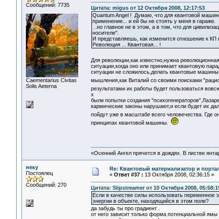
Сообщений: 7735
Цитата: migus от 12 Октября 2008, 12:17:53
Quantum Angel ! Думаю, что для квантовой маши
применение... и ей бы не стоять у меня в гараже.
...но главное не в этом, а в том, что для цивили
носителе".
И представляешь, как изменится отношение к КП 
Революция ... Квантовая... !
Для революции,как известно,нужна революционна
ситуации,когда оно или принимает квантовую пар
ситуации не сложилось,делать квантовые машины 
Сaementarius Civitas
мышления,как Виталий со своими поисками "раци
Solis Aeterna
результатами их работы будет пользоваться вовсю
х
были попытки создания "психогенераторов",Лазаре
кармические законы нарушают,и если будет их д
пойдут уже в масштабе всего человечества. Где 
принципах квантовой машины.
«Осенний Ангел прячется в дождях. В листве янтарн
неку
Re: Квантовый материализатор и порта
Постоялец
«
Ответ #37 :
13 Октября 2008, 02:36:15 »
Сообщений: 270
Цитата: Slipstreamer от 10 Октября 2008, 05:58:1
Если в качестве силы использовать переменное э
энергии в объекте, находящийся в этом поле?
да забудь ты про градиент .
от него зависит только форма потенциальной ямы 