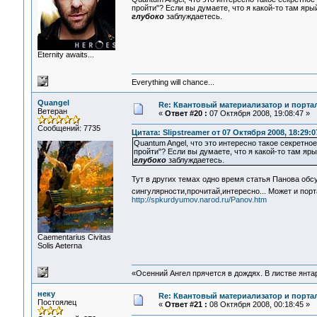
пройти"? Если вы думаете, что я какой-то там яры
глубоко
заблуждаетесь.
Eternity awaits...
Everything will chance...
Quangel
Re: Квантовый материализатор и порта
Ветеран
«
Ответ #20 :
07 Октября 2008, 19:08:47 »
Сообщений: 7735
Цитата: Slipstreamer от 07 Октября 2008, 18:29:0
Quantum Angel, что это интересно такое секретное
пройти"? Если вы думаете, что я какой-то там яры
глубоко
заблуждаетесь.
Тут в других темах одно время статья Панова обс
сингулярности,прочитай,интересно... Может и пор
http://spkurdyumov.narod.ru/Panov.htm
Сaementarius Civitas
Solis Aeterna
«Осенний Ангел прячется в дождях. В листве янтарн
неку
Re: Квантовый материализатор и порта
Постоялец
«
Ответ #21 :
08 Октября 2008, 00:18:45 »