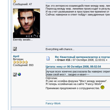
Сообщений: 47
Как это интересно взаимодействие между мир. ли
Переход между мир. линиями происходит в резуль
И на счет размывания в пространстве-времени от г
Сейчас наверное в ответ пойдут замудренные тре
Eternity awaits...
Everything will chance...
April
Re: Квантовый материализатор и порта
Ветеран
«
Ответ #15 :
07 Октября 2008, 11:03:01 »
Сообщений: 893
Цитата: неку от 06 Октября 2008, 08:02:54
лучше всех конечно рассказала бы наверно эприл 
лови свой мост , заодно и квант---
Офтопик:
Я уже не хозяйка форума "Мост между мирами".
Я теперь хозяйничаю на сайте "Fancy-Work"
Принимаю предложения о сотрудничестве.
Fancy-Work