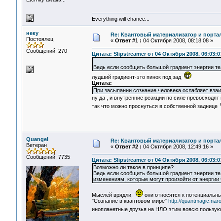
Everything will chance...
неку
Re: Квантовый материализатор и порта
Постоялец
«
Ответ #1 :
04 Октября 2008, 08:18:08 »
Сообщений: 270
Цитата: Slipstreamer от 04 Октября 2008, 06:03:0
Ведь если сообщить большой градиент энергии те
лудший градиент-это пинок под зад
Цитата:
При засыпании сознание человека ослабляет взаи
ну да , и внутренние реакции по силе превосходят
так что можно проснуться в собственной заднице
Quangel
Re: Квантовый материализатор и порта
Ветеран
«
Ответ #2 :
04 Октября 2008, 12:49:16 »
Сообщений: 7735
Цитата: Slipstreamer от 04 Октября 2008, 06:03:0
Возможно ли такое в принципе?
Ведь если сообщить большой градиент энергии те
изменениям, которые могут произойти от энергии
Мыслей врядли,
они относятся к потенциальны
"Сознание в квантовом мире"
http://quantmagic.na
инопланетные друзья на НЛО этим вовсю пользу