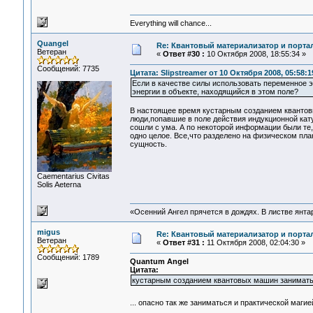
Everything will chance...
Quangel
Re: Квантовый материализатор и порта
Ветеран
«
Ответ #30 :
10 Октября 2008, 18:55:34 »
Сообщений: 7735
Цитата: Slipstreamer от 10 Октября 2008, 05:58:1
Если в качестве силы использовать переменное э
энергии в объекте, находящийся в этом поле?
В настоящее время кустарным созданием квантов
люди,попавшие в поле действия индукционной кат
сошли с ума. А по некоторой информации были те,
одно целое. Все,что разделено на физическом пла
сущность.
Сaementarius Civitas
Solis Aeterna
«Осенний Ангел прячется в дождях. В листве янтарн
migus
Re: Квантовый материализатор и порта
Ветеран
«
Ответ #31 :
11 Октября 2008, 02:04:30 »
Сообщений: 1789
Quantum Angel
Цитата:
кустарным созданием квантовых машин занимать
... опасно так же заниматься и практической маги