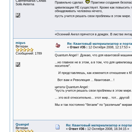
Сaementarius Civitas
Правильно сделал.
Практики создания безопа
Solis Aeterna
цивилизации НЕ существует. Кроме как повысить 
обнадеживать человека нечего,
пусть учится решать свои проблемы в этом мире
«Осенний Ангел прячется в дождях. В листве янтарн
migus
Re: Квантовый материализатор и порта
Ветеран
«
Ответ #35 :
12 Октября 2008, 12:17:53 »
Сообщений: 1789
Quantum Angel ! Думаю, что для квантовой машинк
...но главное не в этом, а в том, что для цивили
носителе".
И представляешь, как изменится отношение к КП 
Вот вам и Революция ... Квантовая... !
цитата Quantum Angel :
"пусть учится решать свои проблемы в этом мире. 
... это всё относительно... этот мир... тот... другой
Мы и так постоянно "бегаем" по "различым" мирам,
Quangel
Re: Квантовый материализатор и порта
Ветеран
«
Ответ #36 :
12 Октября 2008, 16:34:15 »