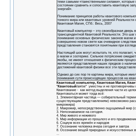
теми самыми «таинственными силами», которые пр
состоянии сравнить и сопоставить квантовую за
энергий».
Понимание принципов работы квантового компьют
тонкого мира или квантовых уровней Реальности 
Квантовая Магия, СПб.: Весь, 2007
Квантовый компьютер – это своеобразная дверь в 
трансцендентной Квантовой Реальности. Это шаг 
понимание основных физических законов магии и 
совершенно новом свете как очевидное следствие
представления становятся понятными при взгляде
Настоящий шок могут испытать те, кто полагает, 
о магии и эзотерике. Сильное потрясение ожидает
якобы, не имеют отношения к физическим процесс
являются представления наших предков о наличи
достижений квантовой физики все эти представле
Однако до сих пор те картины мира, которые име
понимания сути происходящих процессов на кван
Квантовый компьютер, Квантовая Магия, Кван
"
Квантовый
/ая/ое" уместны и не противоречивы п
Квантование - как метод выделения части из целог
Квантоваться может тогда всё:
1. Элемента́рная части́ца — собирательный терм
существующим представлениям) невозможно расще
микромира)
2. Макромир, непосредственно ощущаемый мир (
3. Непознаваемое на сегодня.
4. Мир живого и неживого
5. Мир информации из прошлого и его продвижение 
6. Социум всех времён и народов
7. Осознание человека вчера сегодня и завтра
8. Осознание вещей природных и искусственных в
...