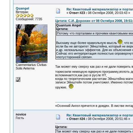
Quangel
Re: Квантовый материализатор и порта
Ветеран
«
Ответ #23 :
08 Октября 2008, 20:03:43 »
Сообщений: 7735
Цитата: С.И. Доронин от 08 Октября 2008, 19:51
Quantum Angel
Цитата:
Потому что порталами и прочими квантовыми ма
Выскажу еще более крамольную мысль
, что 
если бы не авторитет Эйнштейна, который не вер
и др. нелокальных эффектов. Для их объяснения 
Сейчас его интерпретация полностью опровергну
«потусторонней связи».
Сaementarius Civitas
Так может ему сверху как раз и не дали поверить
Solis Aeterna
тормозили немецкую ядерную программу,вплоть д
вспоминается,как раз в русле НТ,
когда по теоретическим расчетам Эйнштейна магне
записи Эйнштейн потом уничтожил. Именно потом
оружие.
«Осенний Ангел прячется в дождях. В листве янтарн
novice
Re: Квантовый материализатор и порта
Гость
«
Ответ #24 :
08 Октября 2008, 20:51:46 »
Цитата:
Так может ему сверху как раз и не дали поверить