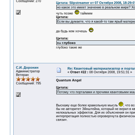
Сообщений: 270
Цитата: Slipstreamer от 07 Октября 2008, 18:29:0
но какое это имеет значение в реальном мире? Х
чуть позже
тайммм
Цитата:
Если вы думаете, что я какой-то там ярый матери
да будь кем хочешь
Цитата:
вы
глубоко
глубоко такие же
С.И. Доронин
Re: Квантовый материализатор и порта
Администратор
«
Ответ #22 :
08 Октября 2008, 19:51:31 »
Ветеран
Quantum Angel
Сообщений: 795
Цитата:
Потому что порталами и прочими квантовыми ма
Выскажу еще более крамольную мысль
, что в
бы не авторитет Эйнштейна, который не верил в к
нелокальных эффектов. Для их объяснения он при
интерпретация полностью опровергнута физическ
связи».