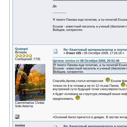
Да.
------------
Я твоего Панова еще почитаю, а ты почитай Есько
Еськов - известный писатель и ученый (биология-г
Вобщем, когерентен.
Quangel
Re: Квантовый материализатор и порта
Ветеран
«
Ответ #25 :
09 Октября 2008, 17:26:18 »
Сообщений: 7735
Цитата: novice от 08 Октября 2008, 20:51:46
Я твоего Панова еще почитаю, а ты почитай Еськ
Еськов - известный писатель и ученый (биология-г
Вобщем, когерентен.
Спасибо,Артем,статья интересная.
Еськов фак
только по 4-м точкам,а не по 12-ти,как Панов,
О
внутренней сути будущей точки сингулярности,есл
я будет основана на структуре,лежащей выше ин
предположить.
Сaementarius Civitas
Solis Aeterna
«Осенний Ангел прячется в дождях. В листве янтарн
novice
Re: Квантовый материализатор и порта