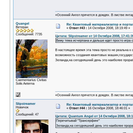
«Осенний Ангел прячется в дождях. В листве янтарн
Quangel
Re: Квантовый материализатор и порта
Ветеран
«
Ответ #43 :
14 Октября 2008, 18:19:49 »
Сообщений: 7735
Цитата: Slipstreamer от 14 Октября 2008, 17:41:3
Вижу тема исчерпана и дальше идет просто игра 
В настоящее время эта тема просто не реальна 
возможность создания квантовых машин,государст
Зеланда,на сегодняшний день это наиболее прора
Сaementarius Civitas
Solis Aeterna
«Осенний Ангел прячется в дождях. В листве янтарн
Slipstreamer
Re: Квантовый материализатор и порта
Новичок
«
Ответ #44 :
16 Октября 2008, 18:46:01 »
Сообщений: 47
Цитата: Quantum Angel от 14 Октября 2008, 18:1
Перечитывай "Трансерфинг"
Зеланда,на сегодняшний день это наиболее прор