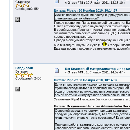
Старожил
«
Ответ #48 :
10 Января 2011, 13:13:10 »
Сообщений: 554
Цитата: Pipa от 30 Ноября 2010, 10:14:37
Или же волновая функция всегда индивидуальна, 
функциями других объектов?
Прошу прощения, Пипа, только сейчас заметил Ваш
Ответ я "попрошу дать" выдающегося физика прош
В своей модели "волны - пилота" отлично годяще
"осколки гармонических колебаний" (ЛдБ). Соотв
хорошо просчитываются.
Правда в общую квантовую парадигму концепция "в
она выглядит ничуть не хуже (Я
) "сверхшизоид
Еще раз прошу прощения за невнимание, дорогой к
Владислав
Re: Квантовый материализатор и порта
Ветеран
«
Ответ #49 :
10 Января 2011, 14:57:47 »
Сообщений: 2486
Цитата: Pipa от 30 Ноября 2010, 10:14:37
Если в пространстве находится не одна квантовая 
функции складываться в произвольно выбранной т
рода от раазных истониковв, типа электрического
самой частице и недопускает своего сложения с
Уважаемая
Pipa!
Несложно бы и сопоставить эти 
Цитата: Вступление.Написал Administrator.Посл
Основной вывод, к которому приходит квантовая
следующим образом: материя, то есть вещество и
лишь незначительную часть совокупной Квантово
Принцип работы квантового компьютера основан 
классического аналога. Можно сказать, что нело