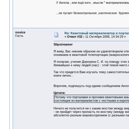
У Ангела , или ещё кого , мысли " материализов
...не пугает безконтрольное ,хаотическое бурл
novice
Re: Квантовый материализатор и порта
Гость
«
Ответ #32 :
11 Октября 2008, 14:34:29 »
Slipstreamer
Я вижу, Вас никоим образом не удовлетворили отв
понимаем в квантовой телепортации (макроскопиче
Я полагаю, учение Доронина С. И. по поводу этих 
ближайших к нему людей (нас) - этой темой никто 
Так что придется Вам изучать тему самостоятельн
книги лично...
Впрочем, подпишусь под одним сообщением Ангел
Цитата:
Потому что порталами и прочими квантовыми ма
состоящее из материалистов с честными и коротк
Ничего не получится ни с каким мостом между мира
- не пройдет через пропасть по мостику (между м
абсолютно разным мировоззрением (с разными пара