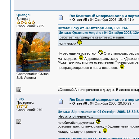
Quangel
Re: Квантовый материализатор и порта
Ветеран
«
Ответ #5 :
04 Октября 2008, 15:48:41 »
Сообщений: 7735
Цитата: неку от 04 Октября 2008, 15:19:44
Цитата: Quantum Angel от 04 Октября 2008, 12:
работает на принципе квантовых машин.
логических
Ну это еще не известно.
Это у молодых рас ло
мат.модели.
А древние расы живут в КД,физич
Может для них вполне естественны "инверторы реа
превращающие сон в явь,а явь в сон.
Сaementarius Civitas
Solis Aeterna
«Осенний Ангел прячется в дождях. В листве янтарн
неку
Re: Квантовый материализатор и порта
Постоялец
«
Ответ #6 :
04 Октября 2008, 20:00:29 »
Сообщений: 270
Цитата: Slipstreamer от 04 Октября 2008, 13:34:5
Что ж, это печально...
не обижайся дружи-ща
освоишь трёхпольную логику - будешь левитирова
квадрупольную- проявлять