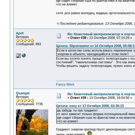
где сидит сборная сша по фантастике и на кванто
что не влияет .
хотя ,все равно молодец, видишь ортогональност
«
Последнее редактирование: 13 Октября 2008, 1
April
Re: Квантовый материализатор и порта
Ветеран
«
Ответ #38 :
13 Октября 2008, 07:14:29 »
Сообщений: 893
Цитата: Slipstreamer от 10 Октября 2008, 05:58:1
Если в качестве силы использовать переменное э
энергии в объекте, находящийся в этом поле?
Если вы хотите понять процесс телепортации с поз
состояний", "гамильтониан системы". Это как мин
Чтобы решить задачу телепортации, нужно знать и
Fancy-Work
Quangel
Re: Квантовый материализатор и порта
Ветеран
«
Ответ #39 :
13 Октября 2008, 16:54:56 »
Сообщений: 7735
Цитата: неку от 13 Октября 2008, 02:36:15
да забудь ты про градиент .
от него зависит только форма потенциальной ямы 
где сидит сборная сша по фантастике и на кванто
что не влияет .
Градиент энергии препядствует декогернеции сис
очень даже влияет.