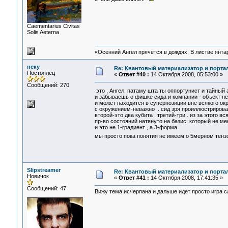
Сaementarius Civitas
Solis Aeterna
«Осенний Ангел прячется в дождях. В листве янтарн
неку
Re: Квантовый материализатор и порта
Постоялец
«
Ответ #40 :
14 Октября 2008, 05:53:00 »
Сообщений: 270
это , Ангел, патаму шта ты оппортунист и тайны
и забываешь о фишке сида и компании - объект не
и может находится в суперпозиции вне всякого окр
с окружением-неважно . сид зря проиллюстрировал
второй-это два кубита , третий-три . из за этого вс
пр-во состояний натянуто на базис, который не ме
и это не 1-градиент , а 3-форма
мы просто пока понятия не имеем о 5мерном тензо
Slipstreamer
Re: Квантовый материализатор и порта
Новичок
«
Ответ #41 :
14 Октября 2008, 17:41:35 »
Сообщений: 47
Вижу тема исчерпана и дальше идет просто игра с