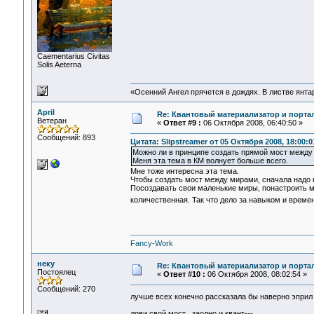
Сaementarius Civitas
Solis Aeterna
«Осенний Ангел прячется в дождях. В листве янтарн
April
Re: Квантовый материализатор и порта
Ветеран
«
Ответ #9 :
06 Октября 2008, 06:40:50 »
Сообщений: 893
Цитата: Slipstreamer от 05 Октября 2008, 18:00:0
Можно ли в принципе создать прямой мост между
Меня эта тема в КМ волнует больше всего.
Мне тоже интересна эта тема.
Чтобы создать мост между мирами, сначала надо по
Посоздавать свои маленькие миры, понастроить 
количественная. Так что дело за навыком и време
Fancy-Work
неку
Re: Квантовый материализатор и порта
Постоялец
«
Ответ #10 :
06 Октября 2008, 08:02:54 »
Сообщений: 270
лучше всех конечно рассказала бы наверно эприл 
лови свой мост , заодно и квант---