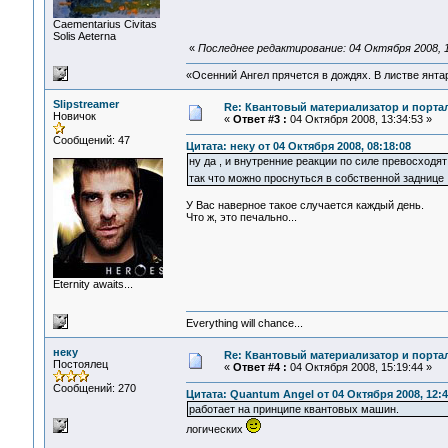
Сaementarius Civitas
Solis Aeterna
«
Последнее редактирование: 04 Октября 2008, 1
«Осенний Ангел прячется в дождях. В листве янтарн
Slipstreamer
Re: Квантовый материализатор и порта
Новичок
«
Ответ #3 :
04 Октября 2008, 13:34:53 »
Сообщений: 47
Цитата: неку от 04 Октября 2008, 08:18:08
ну да , и внутренние реакции по силе превосходя
так что можно проснуться в собственной задниц
У Вас наверное такое случается каждый день.
Что ж, это печально...
Eternity awaits...
Everything will chance...
неку
Re: Квантовый материализатор и порта
Постоялец
«
Ответ #4 :
04 Октября 2008, 15:19:44 »
Сообщений: 270
Цитата: Quantum Angel от 04 Октября 2008, 12:4
работает на принципе квантовых машин.
логических