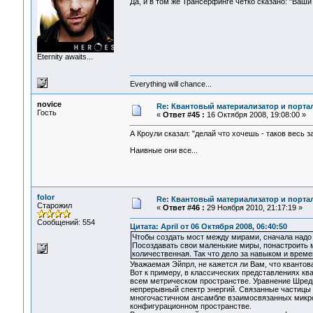
Да, и в том же Трансерфинге четко сказано: "Ваш
Eternity awaits...
Everything will chance...
novice
Re: Квантовый материализатор и порта
Гость
«
Ответ #45 :
16 Октября 2008, 19:08:00 »
А Кроули сказал: "делай что хочешь - таков весь за
Наивные они все...
folor
Re: Квантовый материализатор и порта
Старожил
«
Ответ #46 :
29 Ноября 2010, 21:17:19 »
Сообщений: 554
Цитата: April от 06 Октября 2008, 06:40:50
Чтобы создать мост между мирами, сначала надо п
Посоздавать свои маленькие миры, понастроить
количественная. Так что дело за навыком и време
Уважаемая Эйпрл, не кажется ли Вам, что квантов
Вот к примеру, в классических представлениях к
всем метрическом пространстве. Уравнение Шред
непрерывный спектр энергий. Связанные частицы
многочастичном ансамбле взаимосвязанных микро
конфигурационном пространстве.