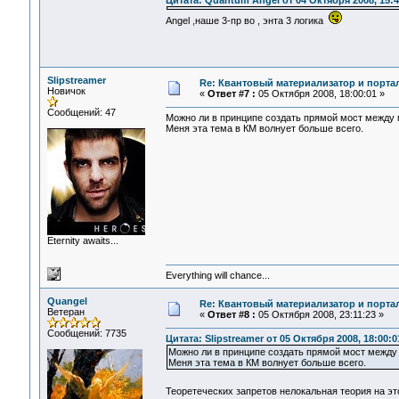
Цитата: Quantum Angel от 04 Октября 2008, 15:4
Angel ,наше 3-пр во , энта 3 логика
Slipstreamer
Re: Квантовый материализатор и порта
Новичок
«
Ответ #7 :
05 Октября 2008, 18:00:01 »
Сообщений: 47
Можно ли в принципе создать прямой мост между 
Меня эта тема в КМ волнует больше всего.
Eternity awaits...
Everything will chance...
Quangel
Re: Квантовый материализатор и порта
Ветеран
«
Ответ #8 :
05 Октября 2008, 23:11:23 »
Сообщений: 7735
Цитата: Slipstreamer от 05 Октября 2008, 18:00:0
Можно ли в принципе создать прямой мост между
Меня эта тема в КМ волнует больше всего.
Теоретеческих запретов нелокальная теория на э