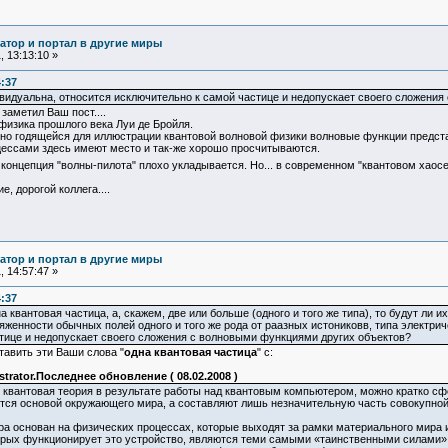
атор и портал в другие миры
 13:13:10 »
4:37
видуальна, относится исключительно к самой частице и недопускает своего сложени
заметил Ваш пост....
физика прошлого века Луи де Бройля.
чно годящейся для иллюстрации квантовой волновой физики волновые функции предста
ессами здесь имеют место и так-же хорошо просчитываются.
онцепция "волны-пилота" плохо укладывается. Но... в современном "квантовом хаосе 
, дорогой коллега....
атор и портал в другие миры
 14:57:47 »
4:37
а квантовая частица, а, скажем, две или больше (одного и того же типа), то будут ли
женности обычных полей одного и того же рода от раазных истониковв, типа электрич
тице и недопускает своего сложения с волновыми функциями других объектов?
авить эти Ваши слова "
одна квантовая частица
" с:
trator.Последнее обновление ( 08.02.2008 )
 квантовая теория в результате работы над квантовым компьютером, можно кратко с
тся основой окружающего мира, а составляют лишь незначительную часть совокупной
а основан на физических процессах, которые выходят за рамки материального мира и
орых функционирует это устройство, являются теми самыми «таинственными силами», 