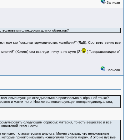
Записан
я с волновыми функциями других объектов?
ют нам как "осколки гармонических колебаний" (ЛдБ). Соответственно все
мнений" (Хокинг) она выглядит ничуть не хуже (Я
) "сверхшизоидного"
Записан
 их волновые функции складываться в произвольно выбранной точке?
еского и магнитного. Или же волновая функция всегда индивидуальна,
формулировать следующим образом: материя, то есть вещество и все
 Квантовой Реальности.
 не имеют классического аналога. Можно сказать, что нелокальные
которые принято называть «энергиями тонкого мира». И это не пустые