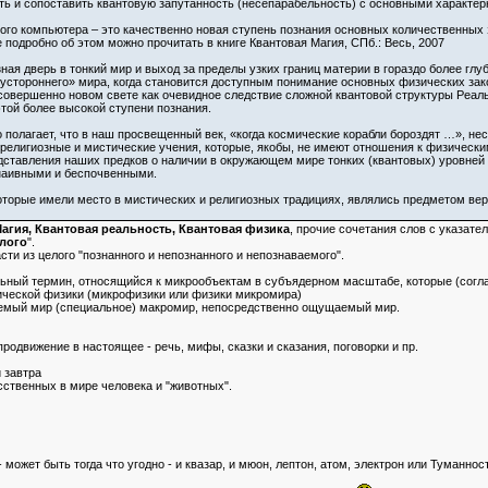
нить и сопоставить квантовую запутанность (несепарабельность) с основными характе
го компьютера – это качественно новая ступень познания основных количественных 
подробно об этом можно прочитать в книге Квантовая Магия, СПб.: Весь, 2007
ная дверь в тонкий мир и выход за пределы узких границ материи в гораздо более глу
устороннего» мира, когда становится доступным понимание основных физических зако
совершенно новом свете как очевидное следствие сложной квантовой структуры Реаль
этой более высокой ступени познания.
 полагает, что в наш просвещенный век, «когда космические корабли бороздят …», нес
религиозные и мистические учения, которые, якобы, не имеют отношения к физически
ставления наших предков о наличии в окружающем мире тонких (квантовых) уровней 
 наивными и беспочвенными.
которые имели место в мистических и религиозных традициях, являлись предметом ве
агия, Квантовая реальность, Квантовая физика
, прочие сочетания слов с указател
елого
".
ти из целого "познанного и непознанного и непознаваемого".
ельный термин, относящийся к микрообъектам в субъядерном масштабе, которые (со
ической физики (микрофизики или физики микромира)
емый мир (специальное) макромир, непосредственно ощущаемый мир.
родвижение в настоящее - речь, мифы, сказки и сказания, поговорки и пр.
 завтра
ственных в мире человека и "животных".
 может быть тогда что угодно - и квазар, и мюон, лептон, атом, электрон или Туманн