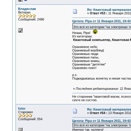
Владислав
Re: Квантовый материализ
Ветеран
«
Ответ #53 :
11 Января 2011,
Сообщений: 2486
Цитата: Pipa от 11 Января 2011, 19:42
Это всё из категории "на электронах 
Неааа, Pipa!
Из категории:
Квантовый компьютер, Квантовая М
Оранжевое небо,
Оранжевый верблюд!
Оранжевые люди
Оранжевые папы,
Оранжевые мамы,
Оранжевым "дитятям"
Оранжево поют!
p.s.
Подкидываешь монетку и некая частиц
«
Последнее редактирование: 11 Янва
Не сторонник "квантовой магии, психо
секте не состою.
folor
Re: Квантовый материализ
Старожил
«
Ответ #54 :
13 Января 2011,
Сообщений: 554
Цитата: Pipa от 11 Января 2011, 19:42
Это всё из категории "на электронах 
Именно так, коллега!