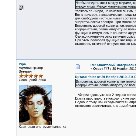
Чтобы создать мост между мирами, сна
между ними. Между маленькими мирам
Уважаемая Эйпрл, не кажется ли Вам, 
Вот к примеру, в классических предс
для свободной частицы имеет соотве
энергетическом спектре. При многоч
Вспомним, дорогой коллега, как волно
координатами, равна квадрату ее волн
функции с импульсом в качестве аргум
Однако измерение этих величин сразу 
При этом волновая функция частицы о
становясь отличной от нуля только там
Pipa
Re: Квантовый материализ
Администратор
«
Ответ #47 :
30 Ноября 2010,
Ветеран
Цитата: folor от 29 Ноября 2010, 21:1
Сообщений: 3660
Вспомним, дорогой коллега, как волно
координатами, равна квадрату ее вол
Айприл здесь уже как 2 года не появ
Если в пространстве находится не одна
Подобно тому, как складываются напря
относится исключительно к самой час
Квантовая инструменталистка