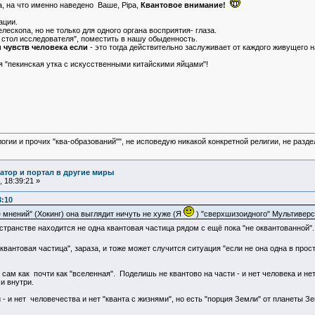
а, на что именно наведено Ваше, Pipa,
Квантовое внимание!
ации.
ескопа, но не только для одного органа восприятия- глаза.
 стол исследователя", поместить в нашу обыденность.
 чувств человека если
- это тогда действительно заслуживает от каждого живущего 
я "пекинская утка с искусственными китайскими яйцами"!
логии и прочих "ква-образований"", не исповедую никакой конкретной религии, не раз
атор и портал в другие миры
 18:39:21 »
3:10
 мнений" (Хокинг) она выглядит ничуть не хуже (Я
) "сверхшизоидного" Мультиверса
остранстве находится не одна квантовая частица рядом с ещё пока "не оквантованной"
е квантовая частица", зараза, и тоже может случится ситуация "если не она одна в прос
сам как почти как "вселенная". Поделишь не квантово на части - и нет человека и не
и внутри.
- и нет человечества и нет "кванта с жизнями", но есть "порция Земли" от планеты З