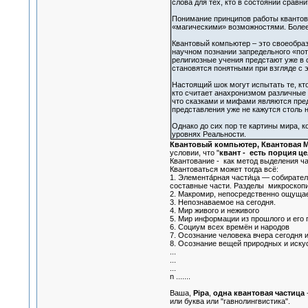
слова для тех, кто в состоянии срав
Понимание принципов работы квантово
«магическими» возможностями. Более 
Квантовый компьютер – это своеобраз
научном познании запредельного «пот
религиозные учения предстают уже в 
становятся понятными при взгляде с 
Настоящий шок могут испытать те, кто
кто считает анахронизмом различные 
что сказками и мифами являются пред
представления уже не кажутся столь
Однако до сих пор те картины мира, 
уровнях Реальности.
Квантовый компьютер, Квантовая М
условии, что "
квант - есть порция ц
Квантование - как метод выделения час
Квантоваться может тогда всё:
1. Элемента́рная части́ца — собират
составные части. Разделы микроскоп
2. Макромир, непосредственно ощуща
3. Непознаваемое на сегодня.
4. Мир живого и неживого
5. Мир информации из прошлого и его п
6. Социум всех времён и народов
7. Осознание человека вчера сегодня и
8. Осознание вещей природных и искус
...
...
...
n .......
Ваша,
Pipa
,
одна квантовая частица
-
или буква или "гавнолингвистика".