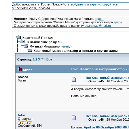
Добро пожаловать,
Гость
. Пожалуйста,
войдите
или
зарегистрируйтесь
.
07 Августа 2026, 00:38:33
Новости:
Книгу С.Доронина "Квантовая магия" читать
здесь
Материалы старого сайта "Физика Магии" доступны для просмотра
здесь
О замеченных глюках просьба писать на почту
quantmag@mail.ru
Квантовый Портал
Тематические разделы
Физика
(Модератор:
valeriy
)
Квантовый материализатор и портал в другие миры
Страниц:
1
2
3
[
4
]
Все
Тема: Квантовый материализатор и 
Автор
novice
Re: Квантовый материализ
Гость
«
Ответ #45 :
16 Октября 2008
А Кроули сказал: "делай что хочешь - т
Наивные они все...
folor
Re: Квантовый материализ
Старожил
«
Ответ #46 :
29 Ноября 2010,
Сообщений: 554
Цитата: April от 06 Октября 2008, 06: