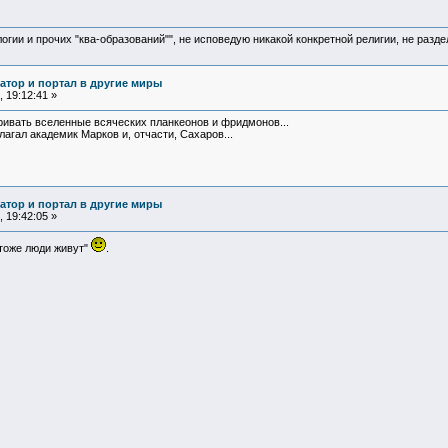
логии и прочих "ква-образований"", не исповедую никакой конкретной религии, не раз
атор и портал в другие миры
 19:12:41 »
ривать вселенные всяческих планкеонов и фридмонов...
агал академик Марков и, отчасти, Сахаров...
атор и портал в другие миры
 19:42:05 »
 тоже люди живут"
.