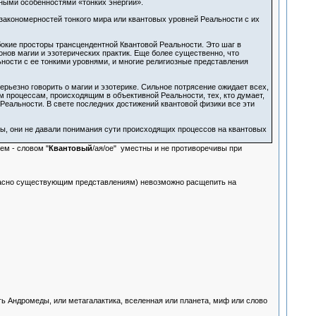
рными особенностями «тонких энергий».
закономерностей тонкого мира или квантовых уровней Реальности с их
бокие просторы трансцендентной Квантовой Реальности. Это шаг в
нов магии и эзотерических практик. Еще более существенно, что
ности с ее тонкими уровнями, и многие религиозные представления
ерьезно говорить о магии и эзотерике. Сильное потрясение ожидает всех,
м процессам, происходящим в объективной Реальности, тех, кто думает,
Реальности. В свете последних достижений квантовой физики все эти
ры, они не давали понимания сути происходящих процессов на квантовых
ем - словом "
Квантовый
/ая/ое" уместны и не противоречивы при
гласно существующим представлениям) невозможно расщепить на
ость Андромеды, или метагалактика, вселенная или планета, миф или слово