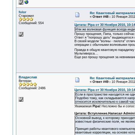
folor
Re: Квантовый материализ
Старожил
«
Ответ #48 :
10 Января 2011,
Сообщений: 554
Цитата: Pipa от 30 Ноября 2010, 10:1
Или же волновая функция всегда инди
Прошу прощения, Пипа, только сейчас 
Ответ я "попрошу дать" выдающегося 
В своей модели "волны - пилота" отли
операции с обычными волновыми проц
Правда в общую квантовую парадигму к
Мультиверса....
Еще раз прошу прощения за невнимание
Владислав
Re: Квантовый материализ
Ветеран
«
Ответ #49 :
10 Января 2011,
Сообщений: 2486
Цитата: Pipa от 30 Ноября 2010, 10:1
Если в пространстве находится не одн
Подобно тому, как складываются напря
относится исключительно к самой час
Уважаемая
Pipa!
Несложно бы и сопост
Цитата: Вступление.Написал Adminis
Основной вывод, к которому приходит
известные физические поля, не являю
Принцип работы квантового компьютер
квантовые корреляции, на основе кот