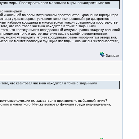
 другие миры. Посоздавать свои маленькие миры, понастроить мостов
.
 с иномирьем...
ой и конечной во всем метрическом пространстве. Уравнение Шредингера
астицы удовлетворяют условиям конечных решений при дискретном
лным набором координат в многомерном конфигурационном пространстве.
того, что квантовая частица находится в точке с заданными
 того, что частица имеет определенный импульс, равна квадрату волновой
 принимают то или другое значение лишь с какой-то вероятностью.
ие, можно утверждать, что ее координаты равны координатам отверстия.
змерение меняет волновую функцию частицы – она как бы "схлопывается",
Записан
 того, что квантовая частица находится в точке с заданными
 их волновые функции складываться в произвольно выбранной точке?
ского и магнитного. Или же волновая функция всегда индивидуальна,