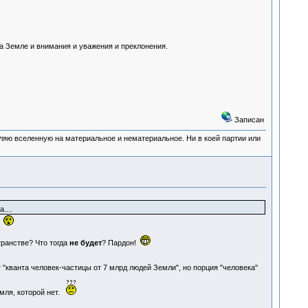
на Земле и внимания и уважения и преклонения.
Записан
деляю вселенную на материальное и нематериальное. Ни в коей партии или
....
.
транстве? Что тогда
не будет
? Пардон!
т "кванта человек-частицы от 7 млрд людей Земли", но порция "человека"
емля, которой нет.