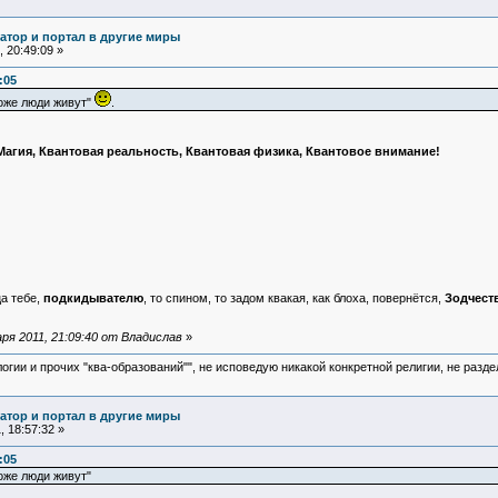
атор и портал в другие миры
 20:49:09 »
:05
тоже люди живут"
.
агия, Квантовая реальность, Квантовая физика, Квантовое внимание!
а тебе,
подкидывателю
, то спином, то задом квакая, как блоха, повернётся,
Зодчест
ря 2011, 21:09:40 от Владислав
»
логии и прочих "ква-образований"", не исповедую никакой конкретной религии, не раз
атор и портал в другие миры
 18:57:32 »
:05
тоже люди живут"