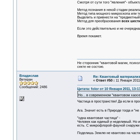
Смотря от сути того "явления"- объект
Метод познания в некой стадии реализ
Метод типа мощного микроскопа или тел
Выделить и привнести на "предметный
Метод для преобразования
всех шести
Если это действительно и не очередна
Время покажет.
Не сторонник "квантовой магии, психо
секте не состою.
Владислав
Re: Квантовый материализ
Ветеран
«
Ответ #50 :
11 Января 2011,
Сообщений: 2486
Цитата: folor от 10 Января 2011, 13:1
Но... в современном "квантовом хаосе
Частица в пространстве! Да если в пр
Ага. Значит есть в Природе тогда и "н
"одна квантовая частица" -
Человек как единый и неделимый. Но и 
есть. С микрофлорой-фауной снаружи 
Поделишь Землю не квантово на части 