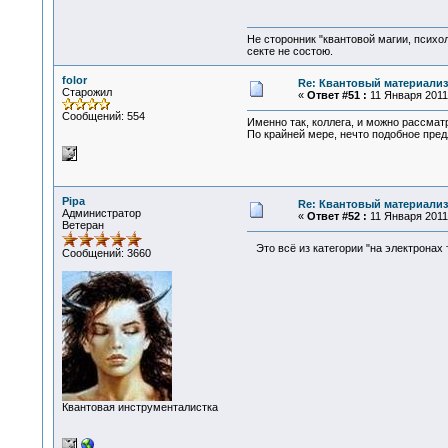
Не сторонник "квантовой магии, психо
секте не состою.
folor
Re: Квантовый материализ
Старожил
«
Ответ #51 :
11 Января 2011,
Сообщений: 554
Именно так, коллега, и можно рассмат
По крайней мере, нечто подобное предл
Pipa
Re: Квантовый материализ
Администратор
«
Ответ #52 :
11 Января 2011,
Ветеран
Это всё из категории "на электронах
Сообщений: 3660
Квантовая инструменталистка