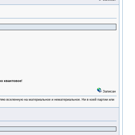
во квантовое
!
Записан
деляю вселенную на материальное и нематериальное. Ни в коей партии или