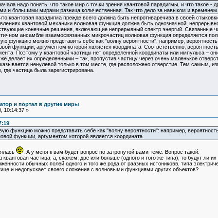
чала надо понять, что такое мир с точки зрения квантовой парадигмы, и что такое -
и и большими мирами разница количественная. Так что дело за навыком и временем
что квантовая парадигма прежде всего должна быть непротиваречива в своей стыковки
тавлениях квантовой механики волновая функция должна быть однозначной, непрерывн
тствующие конечные решения, включающие непрерывный спектр энергий. Связанные ч
астичном ансамбле взаимосвязанных микрочастиц волновая функция определяется по
вую функцию можно представить себе как "волну вероятности": например, вероятность 
овой функции, аргументом которой является координата. Соответственно, вероятность
ента. Поэтому у квантовой частицы нет определенной координаты или импульса – они
же делает их определенными – так, пропустив частицу через очень маленькое отверст
казывается ненулевой только в том месте, где расположено отверстие. Тем самым, и
, где частица была зарегистрирована.
атор и портал в другие миры
 10:14:37 »
7:19
вую функцию можно представить себе как "волну вероятности": например, вероятность
новой функции, аргументом которой является координата.
лялась
. А у меня к вам будет вопрос по затронутой вами теме. Вопрос такой:
 квантовая частица, а, скажем, две или больше (одного и того же типа), то будут ли
женности обычных полей одного и того же рода от раазных истониковв, типа электриче
тице и недопускает своего сложения с волновыми функциями других объектов?