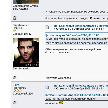
Сaementarius Civitas
Solis Aeterna
«
Последнее редактирование: 04 Октября 2008, 1
«Осенний Ангел прячется в дождях. В листве янтарн
Slipstreamer
Re: Квантовый материализатор и порта
Новичок
«
Ответ #3 :
04 Октября 2008, 13:34:53 »
Сообщений: 47
Цитата: неку от 04 Октября 2008, 08:18:08
ну да , и внутренние реакции по силе превосходя
так что можно проснуться в собственной задниц
У Вас наверное такое случается каждый день.
Что ж, это печально...
Eternity awaits...
Everything will chance...
неку
Re: Квантовый материализатор и порта
Постоялец
«
Ответ #4 :
04 Октября 2008, 15:19:44 »
Сообщений: 270
Цитата: Quantum Angel от 04 Октября 2008, 12:4
работает на принципе квантовых машин.
логических