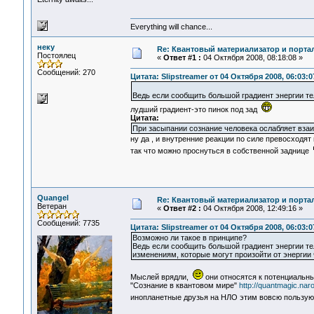
Everything will chance...
неку
Re: Квантовый материализатор и порта
Постоялец
«
Ответ #1 :
04 Октября 2008, 08:18:08 »
Сообщений: 270
Цитата: Slipstreamer от 04 Октября 2008, 06:03:0
Ведь если сообщить большой градиент энергии те
лудший градиент-это пинок под зад
Цитата:
При засыпании сознание человека ослабляет взаи
ну да , и внутренние реакции по силе превосходят
так что можно проснуться в собственной заднице
Quangel
Re: Квантовый материализатор и порта
Ветеран
«
Ответ #2 :
04 Октября 2008, 12:49:16 »
Сообщений: 7735
Цитата: Slipstreamer от 04 Октября 2008, 06:03:0
Возможно ли такое в принципе?
Ведь если сообщить большой градиент энергии те
изменениям, которые могут произойти от энергии
Мыслей врядли,
они относятся к потенциальны
"Сознание в квантовом мире"
http://quantmagic.na
инопланетные друзья на НЛО этим вовсю пользу