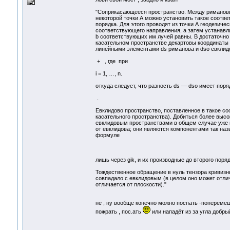
"Соприкасающееся пространство. Между римановы
некоторой точки А можно установить такое соотве
порядка. Для этого проводят из точки А геодезиче
соответствующего направления, а затем устанавли
b соответствующих им лучей равны. В достаточно 
касательном пространстве декартовы координаты x
линейными элементами ds риманова и dso евклидо
+ , где при
i = 1, …, n.
откуда следует, что разность ds — dso имеет поря
.
Евклидово пространство, поставленное в такое с
касательного пространства). Добиться более выс
евклидовым пространствами в общем случае уже 
от евклидова; они являются компонентами так на
формуле
лишь через gik, и их производные до второго поряд
Тождественное обращение в нуль тензора кривизны
совпадало с евклидовым (в целом оно может отлич
отличается от плоскости)."
не , ну вообще конечно можно поспать -поперемещ
пожрать , пос.ать
или нападёт из за угла добры