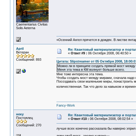
Сaementarius Civitas
Solis Aeterna
«Осенний Ангел прячется в дождях. В листве янтарн
April
Re: Квантовый материализатор и порта
Ветеран
«
Ответ #9 :
06 Октября 2008, 06:40:50 »
Сообщений: 893
Цитата: Slipstreamer от 05 Октября 2008, 18:00:0
Можно ли в принципе создать прямой мост между
Меня эта тема в КМ волнует больше всего.
Мне тоже интересна эта тема.
Чтобы создать мост между мирами, сначала надо по
Посоздавать свои маленькие миры, понастроить 
количественная. Так что дело за навыком и време
Fancy-Work
неку
Re: Квантовый материализатор и порта
Постоялец
«
Ответ #10 :
06 Октября 2008, 08:02:54 »
Сообщений: 270
лучше всех конечно рассказала бы наверно эприл 
лови свой мост , заодно и квант---