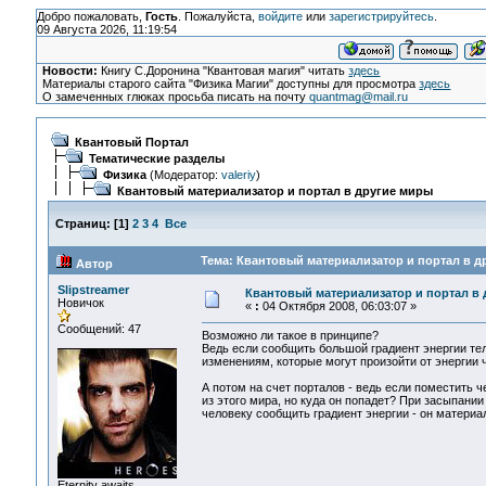
Добро пожаловать,
Гость
. Пожалуйста,
войдите
или
зарегистрируйтесь
.
09 Августа 2026, 11:19:54
Новости:
Книгу С.Доронина "Квантовая магия" читать
здесь
Материалы старого сайта "Физика Магии" доступны для просмотра
здесь
О замеченных глюках просьба писать на почту
quantmag@mail.ru
Квантовый Портал
Тематические разделы
Физика
(Модератор:
valeriy
)
Квантовый материализатор и портал в другие миры
Страниц:
[
1
]
2
3
4
Все
Тема: Квантовый материализатор и портал в д
Автор
Slipstreamer
Квантовый материализатор и портал в
Новичок
«
:
04 Октября 2008, 06:03:07 »
Сообщений: 47
Возможно ли такое в принципе?
Ведь если сообщить большой градиент энергии тел
изменениям, которые могут произойти от энергии
А потом на счет порталов - ведь если поместить 
из этого мира, но куда он попадет? При засыпании
человеку сообщить градиент энергии - он материал
Eternity awaits...