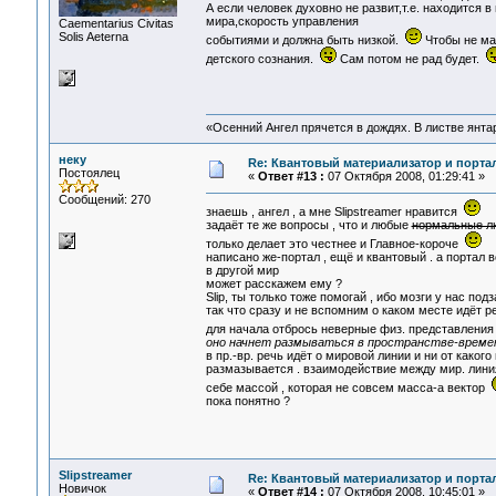
А если человек духовно не развит,т.е. находится 
мира,скорость управления
Сaementarius Civitas
Solis Aeterna
событиями и должна быть низкой.
Чтобы не ма
детского сознания.
Сам потом не рад будет.
«Осенний Ангел прячется в дождях. В листве янтарн
неку
Re: Квантовый материализатор и порта
Постоялец
«
Ответ #13 :
07 Октября 2008, 01:29:41 »
Сообщений: 270
знаешь , ангел , а мне Slipstreamer нравится
задаёт те же вопросы , что и любые
нормальные л
только делает это честнее и Главное-короче
написано же-портал , ещё и квантовый . а портал 
в другой мир
может расскажем ему ?
Slip, ты только тоже помогай , ибо мозги у нас 
так что сразу и не вспомним о каком месте идёт р
для начала отбрось неверные физ. представлени
оно начнет размываться в пространстве-време
в пр.-вр. речь идёт о мировой линии и ни от какого
размазывается . взаимодействие между мир. лин
себе массой , которая не совсем масса-а вектор
пока понятно ?
Slipstreamer
Re: Квантовый материализатор и порта
Новичок
«
Ответ #14 :
07 Октября 2008, 10:45:01 »