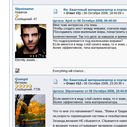
Slipstreamer
Re: Квантовый материализатор и порта
Новичок
«
Ответ #11 :
06 Октября 2008, 18:44:09 »
Сообщений: 47
Цитата: April от 06 Октября 2008, 06:40:50
Мне тоже интересна эта тема.
Чтобы создать мост между мирами, сначала надо п
Посоздавать свои маленькие миры, понастроить
количественная. Так что дело за навыком и врем
Что подразумевается под маленькими мирами?
Если имеется в виду слой своего мира, то я знаю, 
более эффективное, типа материализатора.
Eternity awaits...
Everything will chance...
Quangel
Re: Квантовый материализатор и порта
Ветеран
«
Ответ #12 :
06 Октября 2008, 23:20:39 »
Сообщений: 7735
Цитата: Slipstreamer от 06 Октября 2008, 18:44:0
Если имеется в виду слой своего мира, то я знаю,
более эффективное, типа материализатора.
Что-то мне это напоминает? Аааа..."Вовка в Трид
ли,скорость перемещения системы в гильбертово
Зеланда,желания НЕ сбываются. Сбываются нам
А желания только отталкивают желаемое,создава