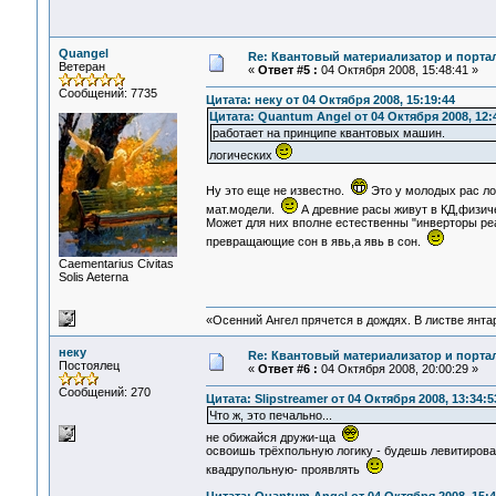
Quangel
Re: Квантовый материализатор и порта
Ветеран
«
Ответ #5 :
04 Октября 2008, 15:48:41 »
Сообщений: 7735
Цитата: неку от 04 Октября 2008, 15:19:44
Цитата: Quantum Angel от 04 Октября 2008, 12:
работает на принципе квантовых машин.
логических
Ну это еще не известно.
Это у молодых рас ло
мат.модели.
А древние расы живут в КД,физич
Может для них вполне естественны "инверторы реа
превращающие сон в явь,а явь в сон.
Сaementarius Civitas
Solis Aeterna
«Осенний Ангел прячется в дождях. В листве янтарн
неку
Re: Квантовый материализатор и порта
Постоялец
«
Ответ #6 :
04 Октября 2008, 20:00:29 »
Сообщений: 270
Цитата: Slipstreamer от 04 Октября 2008, 13:34:5
Что ж, это печально...
не обижайся дружи-ща
освоишь трёхпольную логику - будешь левитирова
квадрупольную- проявлять