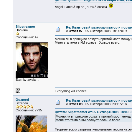
Цитата: Quantum Angel от 04 Октября 2008, 15:4
Angel ,наше 3-пр во , энта 3 логика
Slipstreamer
Re: Квантовый материализатор и порта
Новичок
«
Ответ #7 :
05 Октября 2008, 18:00:01 »
Сообщений: 47
Можно ли в принципе создать прямой мост между 
Меня эта тема в КМ волнует больше всего.
Eternity awaits...
Everything will chance...
Quangel
Re: Квантовый материализатор и порта
Ветеран
«
Ответ #8 :
05 Октября 2008, 23:11:23 »
Сообщений: 7735
Цитата: Slipstreamer от 05 Октября 2008, 18:00:0
Можно ли в принципе создать прямой мост между
Меня эта тема в КМ волнует больше всего.
Теоретеческих запретов нелокальная теория на э