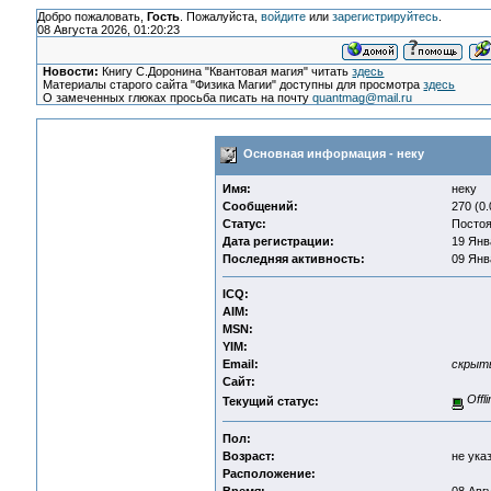
Добро пожаловать,
Гость
. Пожалуйста,
войдите
или
зарегистрируйтесь
.
08 Августа 2026, 01:20:23
Новости:
Книгу С.Доронина "Квантовая магия" читать
здесь
Материалы старого сайта "Физика Магии" доступны для просмотра
здесь
О замеченных глюках просьба писать на почту
quantmag@mail.ru
Основная информация - неку
Имя:
неку
Сообщений:
270 (0.
Статус:
Посто
Дата регистрации:
19 Янв
Последняя активность:
09 Янв
ICQ:
AIM:
MSN:
YIM:
Email:
скрыт
Сайт:
Offli
Текущий статус:
Пол:
Возраст:
не ука
Расположение: