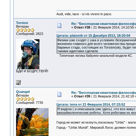
Audi, vide, tace - si vis vivere in pace.
Torsion
Re: "Бесспорная квантовая философ
Ветеран
«
Ответ #38 :
21 Февраля 2014, 14:10:55 
Сообщений: 2823
Цитата: platonik от 15 Декабря 2013, 18:20:04
Физики уже сходят с ума в условиях безгранично
жизненно-главного для всего человечества проце
баранье стадо, состоящее из Torsion(ов), будет пе
такими идиотами сделали.
Типичная логика бабуино-анальной модели КС.
БДИ И БОДРСТВУЙ!
Quangel
Re: "Бесспорная квантовая философ
Ветеран
«
Ответ #39 :
21 Февраля 2014, 21:42:18 
Сообщений: 7735
Цитата: terra от 21 Февраля 2014, 07:33:52
Я видела ( и описывала уже здесь) ,что все живут
квазабиологические роботы. Хотя роботами их мо
Город не может исчезнуть,поскольку "Urbis" - мат
Город - "Urbis Mundi". Мировой Логос должен полн