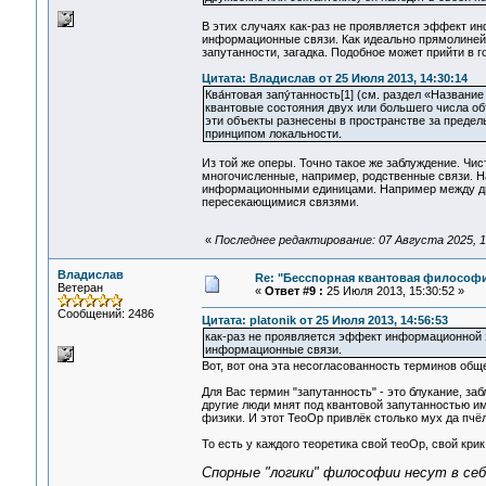
В этих случаях как-раз не проявляется эффект и
информационные связи. Как идеально прямолиней
запутанности, загадка. Подобное может прийти в 
Цитата: Владислав от 25 Июля 2013, 14:30:14
Ква́нтовая запу́танность[1] (см. раздел «Назван
квантовые состояния двух или большего числа о
эти объекты разнесены в пространстве за предел
принципом локальности.
Из той же оперы. Точно такое же заблуждение. Чи
многочисленные, например, родственные связи. Н
информационными единицами. Например между дв
пересекающимися связями.
«
Последнее редактирование: 07 Августа 2025, 12
Владислав
Re: "Бесспорная квантовая философ
Ветеран
«
Ответ #9 :
25 Июля 2013, 15:30:52 »
Сообщений: 2486
Цитата: platonik от 25 Июля 2013, 14:56:53
как-раз не проявляется эффект информационной 
информационные связи.
Вот, вот она эта несогласованность терминов общ
Для Вас термин "запутанность" - это блукание, за
другие люди мнят под квантовой запутанностью им
физики. И этот ТеоОр привлёк столько мух да пчёл 
То есть у каждого теоретика свой теоОр, свой крик
Спорные "логики" философии несут в себ