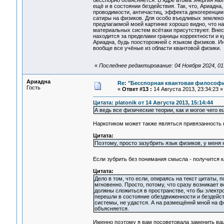
бесспорно объясняется. В ядре атома энергия нах
ещё и в состоянии бездействия. Так, что, Ариадна
проводимости, античастиц, эффекта декогеренции
сатиры на физиков. Для особо въедливых землекопо
предлагаемой моей картинке хорошо видно, что на
материальных систем всётаки присутствуют. Внесу 
находится за пределами границы корректности и к
Ариадна, будь поосторожней с языком физиков. И
вообще все учёные из области квантовой физики.
«
Последнее редактирование: 04 Ноября 2024, 01:5
Ариадна
Re: "Бесспорная квантовая философ
Гость
«
Ответ #13 :
14 Августа 2013, 23:34:23 »
Цитата: platonik от 14 Августа 2013, 15:14:44
А ведь все физические теории, как и могое чего
Наркотиком может также являться привязанность к
Цитата:
Поэтому, просто зазубрить язык физиков, у меня 
Если зубрить без понимания смысла - получится 
Цитата:
Дело в том, что если, опираясь на текст цитаты,
мгновенно. Просто, потому, что сразу возникает 
должны сложиться в пространстве, что бы электр
перешли в состояние обездвиженности и бездейст
системы, не удастся. А на размещённй мной на ф
объясняется.
Именно поэтому я вам посоветовала заменить ваш