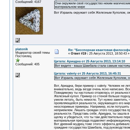
Сообщений: 4167
Они окружили своё государство неким магическим
материальном мире
Вот Израиль окружает себя Железным Куполом, окр
platonik
Re: "Бесспорная квантовая философ
Модератор своей темы
«
Ответ #19 :
25 Августа 2013, 18:50:43 »
Постоялец
Цитата: Ариадна от 25 Августа 2013, 13:14:10
Сообщений: 405
Вот видите - ваша Шамбала стала самым настоя
Цитата: valeriy от 25 Августа 2013, 16:45:31
Вот Израиль окружает себя Железным Куполом, окр
Вот, Ариадна, бери пример с valeriy. Человек не 
внимательно, ведь везде очень ясно написано. В
Повидимому ты настолько оторвлась от реальности
Железный купол. Пример со стеной больше подходи
умели летать, быть немогло. Тут нужно заметить, 
проявляющейся реальности, окружающего его мира
неоспоримые примеры. Например, если потушить с
неприемлем. Лишать грождан этого государства пр
реальности. Представь себе, Ариадна, ты зашла в 
щелку и убедиться, что ты там действительно пе
материальная преграда подавляет информационную
Вот древний мудрец тоже этого эффекта добивался
граждане государства Шамбала, под руководство