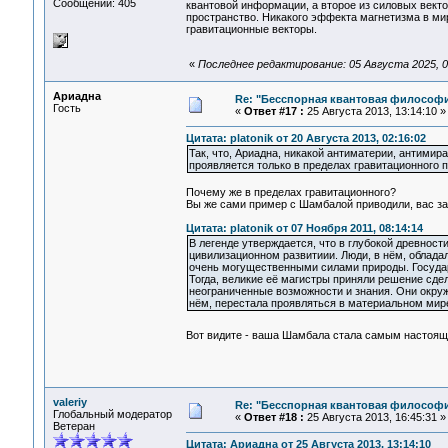
Сообщений: 405
квантовой информации, а второе из силовых векто
пространство. Никакого эффекта магнетизма в ми
гравитационные векторы.
«
Последнее редактирование: 05 Августа 2025, 00
Ариадна
Re: "Бесспорная квантовая философ
Гость
«
Ответ #17 :
25 Августа 2013, 13:14:10 »
Цитата: platonik от 20 Августа 2013, 02:16:02
Так, что, Ариадна, никакой антиматерии, антимир
проявляется только в пределах гравитационного 
Почему же в пределах гравитационного?
Вы же сами пример с Шамбалой приводили, вас за 
Цитата: platonik от 07 Ноября 2011, 08:14:14
В легенде утверждается, что в глубокой древнос
цивилизационном развитиии. Люди, в нём, облад
очень могущественными силами природы. Государс
Тогда, великие её магистры приняли решение сде
неограниченные возможности и знания. Они окруж
нём, перестала проявляться в материальном мире
Вот видите - ваша Шамбала стала самым настоя
valeriy
Re: "Бесспорная квантовая философ
Глобальный модератор
«
Ответ #18 :
25 Августа 2013, 16:45:31 »
Ветеран
Цитата: Ариадна от 25 Августа 2013, 13:14:10