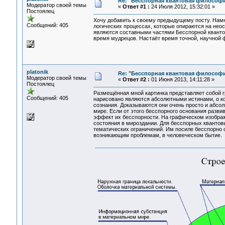
Re: "Бесспорная квантовая философ
Модератор своей темы
«
Ответ #1 :
24 Июля 2012, 15:32:01 »
Постоялец
Хочу добавить к своему предыдущему посту. Нам
Сообщений: 405
логических процессах, которые опираются на неос
являются составными частями Бесспорной кванто
время мудрецов. Настаёт время точной, научной ф
platonik
Re: "Бесспорная квантовая философ
Модератор своей темы
«
Ответ #2 :
01 Июня 2013, 14:11:28 »
Постоялец
Размещённая мной картинка представляет собой г
Сообщений: 405
нарисовано являются абсолютными истинами, о к
сознания. Доказываются они очень просто и абс
мире. Если от этого бесспорного основания разви
эффект их бесспорности. На графическом изображ
состояния в мироздании. Для бесспорных квантовы
тематических ограничений. Им посиле бесспорно
возникающим проблемам, в человеческом бытие.