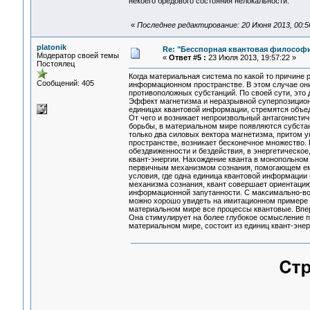
некоего бредового состояния нелокальности.
«
Последнее редактирование: 20 Июня 2013, 00:56
platonik
Re: "Бесспорная квантовая философ
Модератор своей темы
«
Ответ #5 :
23 Июля 2013, 19:57:22 »
Постоялец
Когда материальная система по какой то причине
Сообщений: 405
информационном пространстве. В этом случае они 
противоположных субстанций. По своей сути, это
Эффект магнетизма и неразрывной суперпозиционн
единицах квантовой информации, стремятся объед
От чего и возникает непроизвольный антагонистиче
борьбы, в материальном мире появляются субстан
только два силовых вектора магнетизма, притом
пространстве, возникает бесконечное множество.
обездвиженности и бездействия, в энергетическо
квант-энергии. Нахождение кванта в монопольном 
первичным механизмом сознания, помогающем ему 
условия, где одна единица квантовой информации
механизма сознания, квант совершает ориентацию 
информационной запутанности. С максимально-во
можно хорошо увидеть на имитационном примере ра
материальном мире все процессы квантовые. Вперв
Она стимулирует на более глубокое осмысление 
материальном мире, состоит из единиц квант-энерг