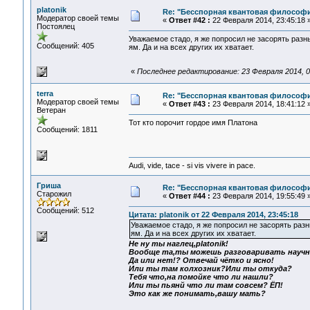
platonik
Re: "Бесспорная квантовая философ
Модератор своей темы
«
Ответ #42 :
22 Февраля 2014, 23:45:18 
Постоялец
Уважаемое стадо, я же попросил не засорять раз
Сообщений: 405
ям. Да и на всех других их хватает.
«
Последнее редактирование: 23 Февраля 2014, 00
terra
Re: "Бесспорная квантовая философ
Модератор своей темы
«
Ответ #43 :
23 Февраля 2014, 18:41:12 
Ветеран
Тот кто порочит гордое имя Платона
Сообщений: 1811
Audi, vide, tace - si vis vivere in pace.
Гриша
Re: "Бесспорная квантовая философ
Старожил
«
Ответ #44 :
23 Февраля 2014, 19:55:49 
Сообщений: 512
Цитата: platonik от 22 Февраля 2014, 23:45:18
Уважаемое стадо, я же попросил не засорять ра
ям. Да и на всех других их хватает.
Не ну ты наглец,platonik!
Вообще та,ты можешь разговаривать науч
Да или нет!? Отвечай чётко и ясно!
Или ты там колхозник?Или ты откуда?
Тебя что,на помойке что ли нашли?
Или ты пьянй что ли там совсем? ЁП!
Это как же понимать,вашу мать?