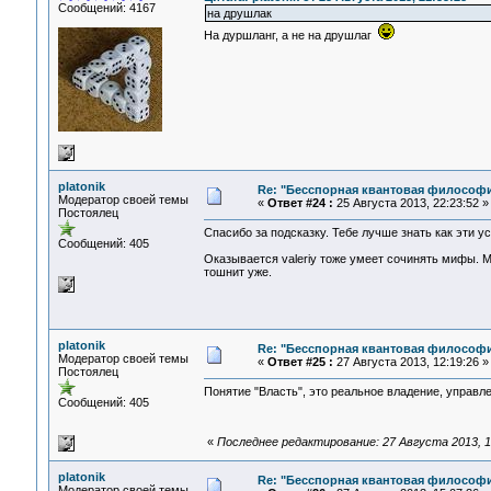
Сообщений: 4167
на друшлак
На дуршланг, а не на друшлаг
platonik
Re: "Бесспорная квантовая философ
Модератор своей темы
«
Ответ #24 :
25 Августа 2013, 22:23:52 »
Постоялец
Спасибо за подсказку. Тебе лучше знать как эти у
Сообщений: 405
Оказывается valeriy тоже умеет сочинять мифы. М
тошнит уже.
platonik
Re: "Бесспорная квантовая философ
Модератор своей темы
«
Ответ #25 :
27 Августа 2013, 12:19:26 »
Постоялец
Понятие "Власть", это реальное владение, управ
Сообщений: 405
«
Последнее редактирование: 27 Августа 2013, 15
platonik
Re: "Бесспорная квантовая философ
Модератор своей темы