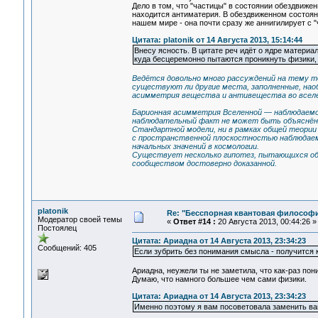
Дело в том, что "частицы" в состоянии обездвиже
находится антиматерия. В обездвиженном состояни
нашем мире - она почти сразу же аннигилирует с 
Цитата: platonik от 14 Августа 2013, 15:14:44
Внесу ясность. В цитате реч идёт о ядре материа
куда бесцеремонно пытаются проникнуть физики,
Ведётся довольно много рассуждений на тему т
существуют ли другие места, заполненные, нао
асимметрия вещества и антивещества во вселен
Барионная асимметрия Вселенной — наблюдаемо
наблюдательный факт не может быть объяснён в
Стандартной модели, ни в рамках общей теории
с пространственной плоскостностью наблюдаемо
начальных значений в космологии.
Существует несколько гипотез, пытающихся объ
сообществом достоверно доказанной.
platonik
Re: "Бесспорная квантовая философ
Модератор своей темы
«
Ответ #14 :
20 Августа 2013, 00:44:26 »
Постоялец
Цитата: Ариадна от 14 Августа 2013, 23:34:23
Сообщений: 405
Если зубрить без понимания смысла - получится 
Ариадна, неужели ты не заметила, что как-раз п
Думаю, что намного большее чем сами физики.
Цитата: Ариадна от 14 Августа 2013, 23:34:23
Именно поэтому я вам посоветовала заменить ваш