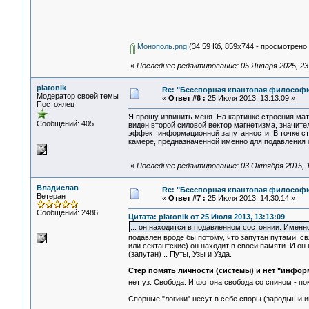
Монополь.png
(34.59 Кб, 859x744 - просмотрено 
«
Последнее редактирование: 05 Января 2025, 23:4
platonik
Re: "Бесспорная квантовая философ
Модератор своей темы
«
Ответ #6 :
25 Июля 2013, 13:13:09 »
Постоялец
Я прошу извинить меня. На картинке строения ма
Сообщений: 405
виден второй силовой вектор магнетизма, значите
эффект информационной запутанности. В точке ст
камере, предназначенной именно для подавления с
«
Последнее редактирование: 03 Октября 2015, 10
Владислав
Re: "Бесспорная квантовая философ
Ветеран
«
Ответ #7 :
25 Июля 2013, 14:30:14 »
Сообщений: 2486
Цитата: platonik от 25 Июля 2013, 13:13:09
... он находится в подавленном состоянии. Именн
подавлен вроде бы потому, что запутан путами, с
или сектантские) он находит в своей памяти. И он
(запутан) .. Путы, Узы и Узда.
Стёр помять личности (системы) и нет "информ
нет уз. Свобода. И фотона свобода со спином - по
Спорные "логики" несут в себе споры (зародыши и