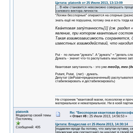
Цитата: platonik от 25 Июля 2013, 13:13:09
... В нём становится невозможно совершать проц
силового вектора личности.
"Логики бесспорные" опираются на спорные (разн
знать ещё не порушена, потому она и есть тогда 
Ква́нтовая запу́танность[1] (см. раздел
явление, при котором квантовые состоя
Такая взаимозависимость сохраняется, 
известных взаимодействий, что находи
Put - по латыни "думать". А "думать" = "делать сло
Думать - значит что-то распутывать мысленно запу
Квантовая запутанность - это уже
теоОр, тео (д
Putant, Putat, (лат) - думать.
Депутат (dePutat=предназначенный) распутыватель
стабилизировать и дестабилизировать)
Не сторонник "квантовой магии, психологии и проч
материальное и нематериальное. Ни в коей партии
platonik
Re: "Бесспорная квантовая философ
Модератор своей темы
«
Ответ #8 :
25 Июля 2013, 14:56:53 »
Постоялец
Цитата: Владислав от 25 Июля 2013, 14:30:14
Сообщений: 405
подавлен вроде бы потому, что запутан путами, с
дружеские или сектантские) он находит в своей п