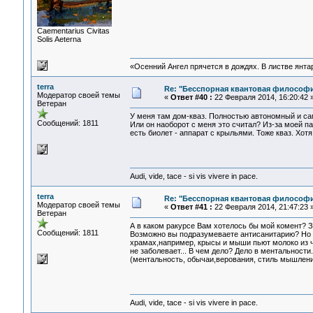
Сaementarius Civitas
Solis Aeterna
«Осенний Ангел прячется в дождях. В листве янтарн
terra
Re: "Бесспорная квантовая философ
Модератор своей темы
«
Ответ #40 :
22 Февраля 2014, 16:20:42 
Ветеран
У меня там дом-кваз. Полностью автономный и сам
Сообщений: 1811
Или он наоборот с меня это считал? Из-за моей па
есть биолет - аппарат с крыльями. Тоже кваз. Хот
Audi, vide, tace - si vis vivere in pace.
terra
Re: "Бесспорная квантовая философ
Модератор своей темы
«
Ответ #41 :
22 Февраля 2014, 21:47:23 
Ветеран
А в каком ракурсе Вам хотелось бы мой комент? З
Сообщений: 1811
Возможно вы подразумеваете антисанитарию? Но вот
храмах,например, крысы и мыши пьют молоко из ча
не заболевает... В чем дело? Дело в ментальности
(ментальность, обычаи,верования, стиль мышления
Audi, vide, tace - si vis vivere in pace.