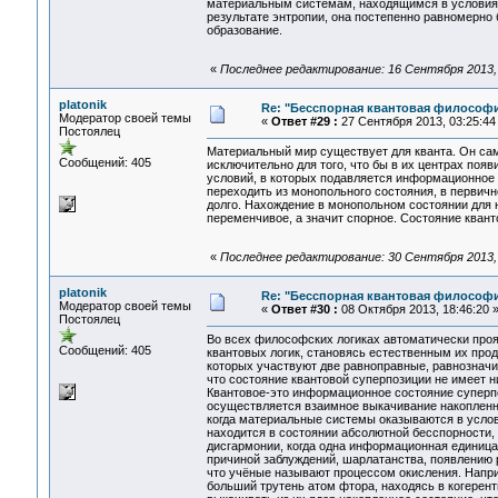
материальным системам, находящимся в условиях э
результате энтропии, она постепенно равномерн
образование.
«
Последнее редактирование: 16 Сентября 2013, 0
platonik
Re: "Бесспорная квантовая философ
Модератор своей темы
«
Ответ #29 :
27 Сентября 2013, 03:25:44
Постоялец
Материальный мир существует для кванта. Он са
Сообщений: 405
исключительно для того, что бы в их центрах поя
условий, в которых подавляется информационное 
переходить из монопольного состояния, в первичн
долго. Нахождение в монопольном состоянии для н
переменчивое, а значит спорное. Состояние квант
«
Последнее редактирование: 30 Сентября 2013, 2
platonik
Re: "Бесспорная квантовая философ
Модератор своей темы
«
Ответ #30 :
08 Октября 2013, 18:46:20 
Постоялец
Во всех философских логиках автоматически проя
Сообщений: 405
квантовых логик, становясь естественным их про
которых участвуют две равноправные, равнознач
что состояние квантовой суперпозиции не имеет н
Квантовое-это информационное состояние суперпоз
осуществляется взаимное выкачивание накопленн
когда материальные системы оказываются в услов
находится в состоянии абсолютной бесспорности, 
дисгармонии, когда одна информационная единица 
причиной заблуждений, шарлатанства, появлению р
что учёные называют процессом окисления. Напри
больший трутень атом фтора, находясь в когерен