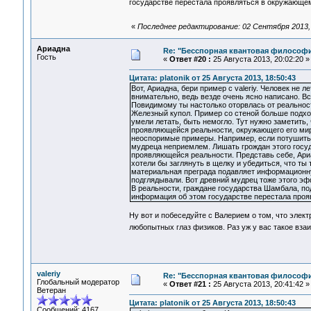
государстве перестала проявляться в окружающе
«
Последнее редактирование: 02 Сентября 2013, 1
Ариадна
Re: "Бесспорная квантовая философ
Гость
«
Ответ #20 :
25 Августа 2013, 20:02:20 »
Цитата: platonik от 25 Августа 2013, 18:50:43
Вот, Ариадна, бери пример с valeriy. Человек не
внимательно, ведь везде очень ясно написано. 
Повидимому ты настолько оторвлась от реальности
Железный купол. Пример со стеной больше подход
умели летать, быть немогло. Тут нужно заметить,
проявляющейся реальности, окружающего его мир
неоспоримые примеры. Например, если потушить с
мудреца неприемлем. Лишать грождан этого госуда
проявляющейся реальности. Представь себе, Ариа
хотели бы заглянуть в щелку и убедиться, что т
материальная преграда подавляет информационную
подглядывали. Вот древний мудрец тоже этого эф
В реальности, граждане государства Шамбала, п
информация об этом государстве перестала проя
Ну вот и побеседуйте с Валерием о том, что элек
любопытных глаз физиков. Раз уж у вас такое вз
valeriy
Re: "Бесспорная квантовая философ
Глобальный модератор
«
Ответ #21 :
25 Августа 2013, 20:41:42 »
Ветеран
Цитата: platonik от 25 Августа 2013, 18:50:43
Сообщений: 4167