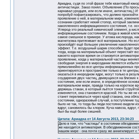
Ариадна, судя по этой фразе тебе квантовый юмор
античастицах. Заказ понял. Объявление (По прос
карнавал уродцев, или если иначе, античастиц.) И
попробуй пофантазировать, что должно произойти 
проявление о ней, в материальном мире, изменило
сознании сработает некий стопор, который заклин
накопленного информационного состояния, т.е. ос
Углерод-это реальный химический элемент, а кисл
информационным состоянием. Когда в живой клетке
самое смешное в примере. У атома кислорода, на
магнетизма притягивает всё материальное. Но есл
произойдёт ещё большее увеличение накопленного
эффект. Т.е. воздушный шарик способен будет пр
тогда, когда на материальный объект перестаёт во
какоето короткое время он становится антиматер
проявление, когда у материальной частицы меняет
свободная энергия в мироздании является избыточ
прямолинейно во все центры информационных прос
ориентируются в пространстве только в те центры
оказаться в инородном ядре, могут только в резу
соударения двух частиц, движущихся на близких 
состояние, или если иначе, в определённое основ
материальном мире, правда только на короткое вр
держишь стакан, в который льётся тонкой струйт
изменяется, она становится красной. Но ты же не
станет переливаться через край стакана, она обя
состоянии, одноразовый случай, а поступление т
было не так, то тогда бы люди постоянно видели
вдруг, сановилось бы хлором. Куча навоза, вдруг
был бы ещё более смшней.
Цитата: Ариадна от 14 Августа 2013, 23:34:23
Дело в том, что "частицы" в состоянии обездвиже
же находится антиматерия. В обездвиженном сост
нашем мире - она почти сразу же аннигилирует с 