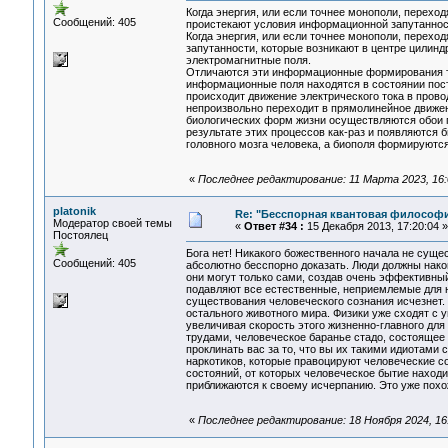
Когда энергия, или если точнее монополи, переходя
Сообщений: 405
проистекают условия информационной запутаннос
Когда энергия, или если точнее монополи, перехо
запутанности, которые возникают в центре цилин
электромагнитные поля.
Отличаются эти информационные формирования те
информационные поля находятся в состоянии пост
происходит движение электрического тока в прово
непроизвольно переходит в прямолинейное движени
биологических форм жизни осуществляются обои пр
результате этих процессов как-раз и появляются 
головного мозга человека, а биополя формируются
«
Последнее редактирование: 11 Марта 2023, 16:0
platonik
Re: "Бесспорная квантовая философ
Модератор своей темы
«
Ответ #34 :
15 Декабря 2013, 17:20:04 »
Постоялец
Бога нет! Никакого божественного начала не сущес
Сообщений: 405
абсолютно бесспорно доказать. Люди должны нако
они могут только сами, создав очень эффективны
подавляют все естественные, неприемлемые для н
существования человеческого сознания исчезнет. 
остального животного мира. Физики уже сходят с 
увеличивая скорость этого жизненно-главного дл
трудами, человеческое баранье стадо, состоящее и
проклинать вас за то, что вы их такими идиотам
наркотиков, которые правоцируют человеческие с
состояний, от которых человеческое бытие находи
приближаются к своему исчерпанию. Это уже похо
«
Последнее редактирование: 18 Ноября 2024, 16:1