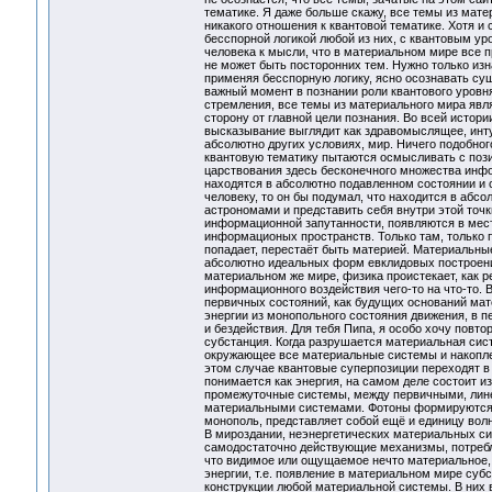
тематике. Я даже больше скажу, все темы из мате
никакого отношения к квантовой тематике. Хотя и
бесспорной логикой любой из них, с квантовым уро
человека к мысли, что в материальном мире все пр
не может быть посторонних тем. Нужно только изн
применяя бесспорную логику, ясно осознавать с
важный момент в познании роли квантового уровн
стремления, все темы из материального мира явл
сторону от главной цели познания. Во всей истор
высказывание выглядит как здравомыслящее, инту
абсолютно других условиях, мир. Ничего подобног
квантовую тематику пытаются осмысливать с пози
царствования здесь бесконечного множества инф
находятся в абсолютно подавленном состоянии и 
человеку, то он бы подумал, что находится в абс
астрономами и представить себя внутри этой точк
информационной запутанности, появляются в мест
информационых пространств. Только там, только п
попадает, перестаёт быть материей. Материальные
абсолютно идеальных форм евклидовых построений,
материальном же мире, физика проистекает, как ре
информационного воздействия чего-то на что-то.
первичных состояний, как будущих оснований мат
энергии из монопольного состояния движения, в п
и бездействия. Для тебя Пипа, я особо хочу повто
субстанция. Когда разрушается материальная сис
окружающее все материальные системы и накопленн
этом случае квантовые суперпозиции переходят в 
понимается как энергия, на самом деле состоит из
промежуточные системы, между первичными, лин
материальными системами. Фотоны формируются из
монополь, представляет собой ещё и единицу волн
В мироздании, неэнергетических материальных сис
самодостаточно действующие механизмы, потребл
что видимое или ощущаемое нечто материальное, 
энергии, т.е. появление в материальном мире суб
конструкции любой материальной системы. В них 