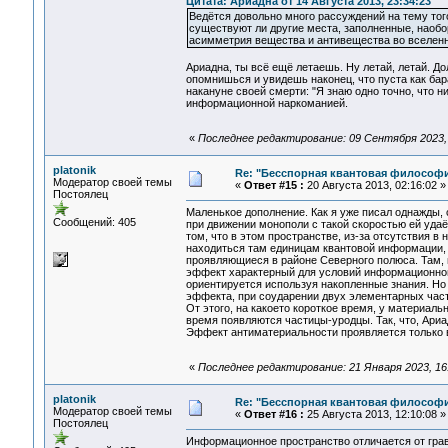
Цитата: Ариадна от 14 Августа 2013, 23:34:23
Ведётся довольно много рассуждений на тему тог
существуют ли другие места, заполненные, наобо
асимметрия вещества и антивещества во вселенн
Ариадна, ты всё ещё летаешь. Ну летай, летай. 
опомнишься и увидешь наконец, что пуста как бар
накануне своей смерти: "Я знаю одно точно, что н
информационной наркоманией.
«
Последнее редактирование: 09 Сентября 2023, 1
platonik
Re: "Бесспорная квантовая философ
Модератор своей темы
«
Ответ #15 :
20 Августа 2013, 02:16:02 »
Постоялец
Маленькое дополнение. Как я уже писал однажды, 
Сообщений: 405
при движении монополи с такой скоростью ей удаё
том, что в этом пространстве, из-за отсутствия 
находиться там единицам квантовой информации, 
проявляющиеся в районе Северного полюса. Там, н
эффект характерный для условий информационной 
ориентируется используя накопленные знания. Но в
эффекта, при соударении двух элементарных част
От этого, на какоето короткое время, у материал
время появляются частицы-уродцы. Так, что, Ариад
Эффект антиматериальности проявляется только в
«
Последнее редактирование: 21 Января 2023, 16:3
platonik
Re: "Бесспорная квантовая философ
Модератор своей темы
«
Ответ #16 :
25 Августа 2013, 12:10:08 »
Постоялец
Информационное пространство отличается от грав