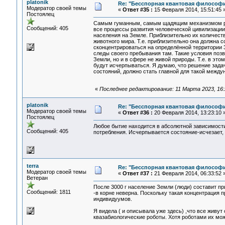
platonik
Re: "Бесспорная квантовая философ
Модератор своей темы
«
Ответ #35 :
15 Февраля 2014, 15:51:45 
Постоялец
Самым гуманным, самым щадящим механизмом рег
Сообщений: 405
все процессы развития человеческой цивилизации
населения на Земле. Приблизительно их количест
животного мира. Т.е. приблизительно она должна 
сконцентрироваться на определённой территории З
следы своего пребывания там. Такие условия поз
Земли, но и в сфере не живой природы. Т.е. в эт
будут исчерпываться. Я думаю, что решение зад
состояний, должно стать главной для такой между
«
Последнее редактирование: 11 Марта 2023, 16:2
platonik
Re: "Бесспорная квантовая философ
Модератор своей темы
«
Ответ #36 :
20 Февраля 2014, 13:23:10 
Постоялец
Любое бытие находится в абсолютной зависимости
Сообщений: 405
потребления. Исчерпывается состояние-исчезает,
terra
Re: "Бесспорная квантовая философ
Модератор своей темы
«
Ответ #37 :
21 Февраля 2014, 06:33:52 
Ветеран
После 3000 г население Земли (люди) составит пр
Сообщений: 1811
-в корне неверна. Поскольку такая концентрация п
индивидуумов.
Я видела ( и описывала уже здесь) ,что все живут
квазабиологические роботы. Хотя роботами их мо