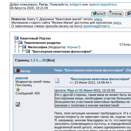
Добро пожаловать,
Гость
. Пожалуйста,
войдите
или
зарегистрируйтесь
.
08 Августа 2026, 19:21:09
Новости:
Книгу С.Доронина "Квантовая магия" читать
здесь
Материалы старого сайта "Физика Магии" доступны для просмотра
здесь
О замеченных глюках просьба писать на почту
quantmag@mail.ru
Квантовый Портал
Тематические разделы
0 Польз
Философия
(Модератор:
Корнак7
)
"Бесспорная квантовая философия"
Страниц:
1
2
3
...
29
[
Все
]
Тема: "Бесспорная квантовая философия" (Про
Автор
platonik
"Бесспорная квантовая философия"
Модератор своей темы
«
:
23 Июля 2012, 14:58:44 »
Постоялец
Цитата: Pipa от 01 Июня 2012, 12:31:02
Сообщений: 405
Но с другой стороны, такая вина не может быть во
посторонние вещи, необходимо участие большинст
большинство участников квантовые проблемы не и
начиная с политики и кончая лингвистикой
Пипа, твоя интуиция начинает пробуждаться. И в э
причин попросту не замечают своих же, подчас ге
Я, например, многим благодарен за то, что некото
заполнить появляющиеся пустоты, в определённой
выделенной мной цитате, можно одновременно охар
не осознаётся, что все темы, зачатые на этом са