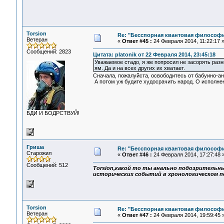
Torsion
Re: "Бесспорная квантовая философ
Ветеран
«
Ответ #45 :
24 Февраля 2014, 11:22:17 
Сообщений: 2823
Цитата: platonik от 22 Февраля 2014, 23:45:18
Уважаемое стадо, я же попросил не засорять ра
ям. Да и на всех других их хватает.
Сначала, пожалуйста, освободитесь от бабуино-а
А потом уж будите худосрачить народ. О исполне
БДИ И БОДРСТВУЙ!
Гриша
Re: "Бесспорная квантовая философ
Старожил
«
Ответ #46 :
24 Февраля 2014, 17:27:48 
Сообщений: 512
Torsion,какой то ты анально подозрительны
исторических событий в хронологическом пор
Torsion
Re: "Бесспорная квантовая философ
Ветеран
«
Ответ #47 :
24 Февраля 2014, 19:59:45 