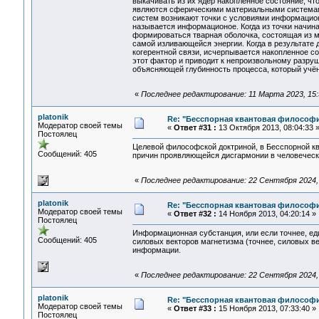
выкачивать из их ядер накопленное состояние, чт
являются сферическими материальными системами
систем возникают точки с условиями информацион
называется информационое. Когда из точки начина
формироваться тварная оболочка, состоящая из ми
самой изливающейся энергии. Когда в результате 
когерентной связи, исчерпывается накопленное со
этот фактор и приводит к непроизвольному разруш
объясняющей глубинность процесса, который учё
«
Последнее редактирование: 11 Марта 2023, 15:5
platonik
Re: "Бесспорная квантовая философ
Модератор своей темы
«
Ответ #31 :
13 Октября 2013, 08:04:33 
Постоялец
Целевой философской доктриной, в Бесспорной кв
Сообщений: 405
причин проявляющейся дисгармонии в человеческо
«
Последнее редактирование: 22 Сентября 2024, 1
platonik
Re: "Бесспорная квантовая философ
Модератор своей темы
«
Ответ #32 :
14 Ноября 2013, 04:20:14 »
Постоялец
Информационная субстанция, или если точнее, е
Сообщений: 405
силовых векторов магнетизма (точнее, силовых в
информации.
«
Последнее редактирование: 22 Сентября 2024, 1
platonik
Re: "Бесспорная квантовая философ
Модератор своей темы
«
Ответ #33 :
15 Ноября 2013, 07:33:40 »
Постоялец