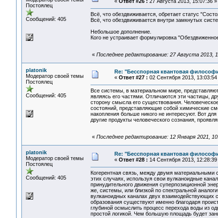
«
Ответ #26 :
27 Августа 2013, 15:07:36 »
Постоялец
Всё, что обездвиживается, обретает статус "Состо
Сообщений: 405
Всё, что обездвиживается внутри замкнутых систе
Небольшое дополнение.
Кого не устраивает формулировка "Обездвиженное
«
Последнее редактирование: 27 Августа 2013, 19
platonik
Re: "Бесспорная квантовая философ
Модератор своей темы
«
Ответ #27 :
02 Сентября 2013, 13:03:54
Постоялец
Все системы, в материальном мире, представляю
Сообщений: 405
являясь его частями. Отличаются эти частицы, др
сторону смысла его существования. Человеческое 
состояний, представляющие собой химические сме
накопления больше никого не интересуют. Вот для
другие продукты человеческого сознания, проявл
«
Последнее редактирование: 12 Января 2021, 10:5
platonik
Re: "Бесспорная квантовая философ
Модератор своей темы
«
Ответ #28 :
14 Сентября 2013, 12:28:39
Постоялец
Когерентная связь, между двумя материальными си
Сообщений: 405
этих случаях, используя свои вулканоидные канал
принудительного движения суперпозиционной энерг
же, системы, или близкой по спектральной аналог
вулканоидных каналах двух взаимодействующих си
образования существуют именно благодаря проист
глубиной осмыслить процесс перехода воды из од
простой логикой. Чем большую площадь будет зан