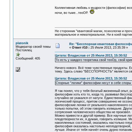
Коллективная любовь к мудрости (философии) воз
ночи, во тьме...теоОР.
Не сторонник "квантовой магии, психологии и проч
материальное и нематериальное. Ни в коей партии
platonik
Re: "Бесспорная квантовая философ
Модератор своей темы
«
Ответ #10 :
25 Июля 2013, 23:35:39 »
Постоялец
Цитата: Владислав от 25 Июля 2013, 15:30:52
Сообщений: 405
То есть у каждого теоретика свой теоОр, свой кри
Ничего нового. Всё теже чувственные продукты. Ес
тему. Здесь слово "БЕССПОРНОСТЬ" является с
Цитата: Владислав от 25 Июля 2013, 15:30:52
Спорные "логики" философии несут в себе споры 
Я так понял, что у тебя богатый жизненный опыт, 
философии хоть кто то, когда то, развивал бессп
случайно не укакался от натуги. Единственный фи
логический процесс, притом совершенно не осозна
философские логики от реального накопленного со
только попытки, об этом говорить излишьне. Друг
сотрясения человеческого общества не произвёл. В
Можно привести и другой пример. Все научные лог
плодотворности их, я думаю, говорить излишне. М
накопленных состояний, оказались настолько плод
философия оказалась настолько неплодотворной, ч
лучше. Иначе от тебя начнёт очень дурно попахив