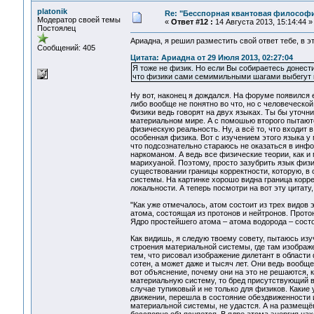
platonik
Re: "Бесспорная квантовая философ
Модератор своей темы
«
Ответ #12 :
14 Августа 2013, 15:14:44 »
Постоялец
Ариадна, я решил разместить свой ответ тебе, в э
Сообщений: 405
Цитата: Ариадна от 29 Июля 2013, 02:27:04
Я тоже не физик. Но если Вы собираетесь донести
что физики сами семимильными шагами выбегут 
Ну вот, наконец я дождался. На форуме появился е
либо вообще не понятно во что, но с человеческо
Физики ведь говорят на двух языках. Ты бы уточни
материальном мире. А с помошью второго пытают
физическую реальность. Ну, а всё то, что входит 
особенная физика. Вот с изучением этого языка у 
что подсознательно стараюсь не оказаться в инф
наркоманом. А ведь все физические теории, как 
марихуаной. Поэтому, просто зазубрить язык физик
существовании границы корректности, которую, в 
системы. На картинке хорошо видна граница корре
локальности. А теперь посмотри на вот эту цитату
"Как уже отмечалось, атом состоит из трех видов
атома, состоящая из протонов и нейтронов. Прото
Ядро простейшего атома – атома водорода – состо
Как видишь, я следую твоему совету, пытаюсь изуч
строения материальной системы, где там изображе
тем, что рисовал изображение дилетант в области
сотен, а может даже и тысяч лет. Они ведь вообще
вот объяснение, почему они на это не решаются, к
материальную систему, то бред присутствующий в 
случае тупиковый и не только для физиков. Какие
движении, перешла в состояние обездвиженности и
материальной системы, не удастся. А на размещё