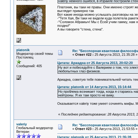
valeriy немного ошибся, в Израиле построили стен
Платоник, вы таки не правы. Они именно строят ж
выглядит примерно так
Вот какие иногда можно услышать разговоры на з
-"Тетя Хая, Ви таки не видели куда полетела ракет
-"Соломон Абрамыч! Мы с Ёсей учим гамму, нам не
поздно!"
А вы говорите "стена, стена".
platonik
Re: "Бесспорная квантовая философ
Модератор своей темы
«
Ответ #22 :
25 Августа 2013, 21:35:28 »
Постоялец
Цитата: Ариадна от 25 Августа 2013, 20:02:20
Сообщений: 405
Ну вот и побеседуйте с Валерием о том, что эле
любопытных глаз физиков.
Ариадна, советую тебе повнимательней читать текс
Цитата: platonik от 14 Августа 2013, 15:14:44
Но проблема возникает тогда, когда я стараюсь н
нейтроны. Я их там просто не вижу.
Оказывается valeriy тоже умеет сочинять мифы. 
«
Последнее редактирование: 28 Августа 2013, 14
valeriy
Re: "Бесспорная квантовая философ
Глобальный модератор
«
Ответ #23 :
25 Августа 2013, 21:53:55 »
Ветеран
Цитата: platonik от 25 Августа 2013, 21:35:28