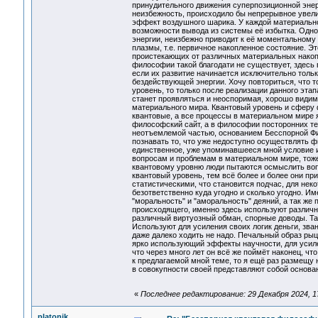
принудительного движения суперпозиционной энерг
неизбежность, происходило бы непрерывное увелич
эффект воздушного шарика. У каждой материально
возможности вывода из системы её избытка. Одн
энергии, неизбежно приводит к её моментальному 
плазмы, т.е. первичное накопленное состояние. Э
проистекающих от различных материальных накоп
философии такой благодати не существует, здесь 
если их развитие начинается исключительно тольк
бездействующей энергии. Хочу повториться, что т
уровень, то только после реализации данного эта
станет проявляться и неоспоримая, хорошо види
материального мира. Квантовый уровень и сферу
квантовые, а все процессы в материальном мире 
философский сайт, а в философии посторонних тем
неотъемлемой частью, основанием Бесспорной Фи
познавать то, что уже недоступно осуществлять ф
единственное, уже упоминавшееся мной условие и
вопросам и проблемам в материальном мире, тоже
квантовому уровню люди пытаются осмыслить вопр
квантовый уровень, тем всё более и более они п
статистическими, что становится подчас, для нек
безответственно куда угодно и сколько угодно. И
"моральность" и "аморальность" деяний, а так же 
происходящего, именно здесь используют различны
различный виртуозный обман, спорные доводы. Так
Используют для усиления своих логик деньги, зва
даже далеко ходить не надо. Печальный образ ры
ярко использующий эффекты научности, для усилен
что через много лет он всё же поймёт наконец, ч
к предлагаемой мной теме, то я ещё раз размещу
в совокупности своей представляют собой основ
«
Последнее редактирование: 29 Декабря 2024, 17:
platonik