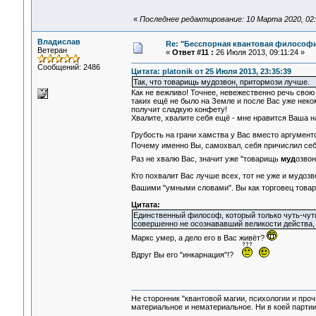
«
Последнее редактирование: 10 Марта 2020, 02:2
Владислав
Re: "Бесспорная квантовая философ
Ветеран
«
Ответ #11 :
26 Июля 2013, 09:11:24 »
Сообщений: 2486
Цитата: platonik от 25 Июля 2013, 23:35:39
Так, что товарищь мудозвон, притормози лучше.
Как не вежливо! Точнее, невежественно речь свою 
таких ещё не было на Земле и после Вас уже нек
получит сладкую конфету!
Хвалите, хвалите себя ещё - мне нравится Ваша н
Грубость на грани хамства у Вас вместо аргументо
Почему именно Вы, самохвал, себя причислил себ
Раз не хвалю Вас, значит уже "товарищь
муд
озво
Кто похвалит Вас лучше всех, тот не уже и мудозв
Вашими "умными словами". Вы как торговец товар 
Цитата:
Единственный философ, который только чуть-чуть
совершенно не осознававший великости действа, 
Маркс умер, а дело его в Вас живёт?
Вдруг Вы его "инкарнация"!?
Не сторонник "квантовой магии, психологии и проч
материальное и нематериальное. Ни в коей партии