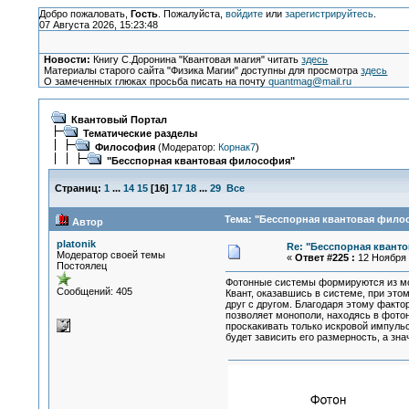
Добро пожаловать,
Гость
. Пожалуйста,
войдите
или
зарегистрируйтесь
.
07 Августа 2026, 15:23:48
Новости:
Книгу С.Доронина "Квантовая магия" читать
здесь
Материалы старого сайта "Физика Магии" доступны для просмотра
здесь
О замеченных глюках просьба писать на почту
quantmag@mail.ru
Квантовый Портал
Тематические разделы
Философия
(Модератор:
Корнак7
)
"Бесспорная квантовая философия"
Страниц:
1
...
14
15
[
16
]
17
18
...
29
Все
Тема: "Бесспорная квантовая филос
Автор
platonik
Re: "Бесспорная квант
Модератор своей темы
«
Ответ #225 :
12 Ноября 2
Постоялец
Фотонные системы формируются из мо
Сообщений: 405
Квант, оказавшись в системе, при это
друг с другом. Благодаря этому факто
позволяет монополи, находясь в фото
проскакивать только искровой импульс
будет зависить его размерность, а зн