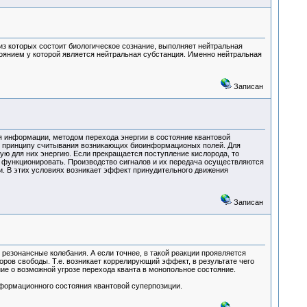
з которых состоит биологическое сознание, выполняет нейтральная
тоянием у которой является нейтральная субстанция. Именно нейтральная
Записан
я информации, методом перехода энергии в состояние квантовой
 по принципу считывания возникающих биоинформационых полей. Для
ю для них энергию. Если прекращается поступление кислорода, то
т функционировать. Производство сигналов и их передача осуществляются
и. В этих условиях возникает эффект принудительного движения
Записан
 резонансные колебания. А если точнее, в такой реакции проявляется
ров свободы. Т.е. возникает коррелирующий эффект, в результате чего
е о возможной угрозе перехода кванта в монопольное состояние.
нформационного состояния квантовой суперпозиции.