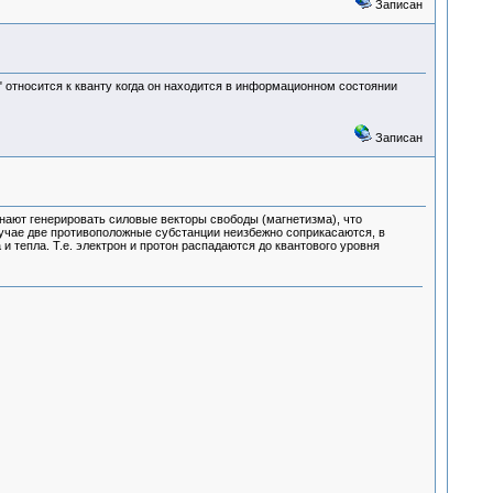
Записан
" относится к кванту когда он находится в информационном состоянии
Записан
нают генерировать силовые векторы свободы (магнетизма), что
случае две противоположные субстанции неизбежно соприкасаются, в
и тепла. Т.е. электрон и протон распадаются до квантового уровня