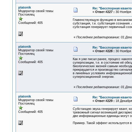
platonik
Re: "Бесспорная квант
Модератор своей темы
«
Ответ #227 :
30 Ноября 2
Постоялец
Главенствующую функцию в механизмах
Сообщений: 405
субстанция, т.е. субстанция сознания
субстанция генерирует первичный соз
«
Последнее редактирование: 01 Декаб
platonik
Re: "Бесспорная квант
Модератор своей темы
«
Ответ #228 :
30 Ноября 2
Постоялец
Как я уже писал ранее, процесс нако
Сообщений: 405
суперпозиции, т.е. в состояние её о
биологических жизней самым необходи
прекращается и производство сигнало
в линейных условиях информационной з
суперпозиционной энергии.
«
Последнее редактирование: 01 Декаб
platonik
Re: "Бесспорная квант
Модератор своей темы
«
Ответ #229 :
18 Декабря 
Постоялец
Субстанцию звука генерирует квант, к
Сообщений: 405
тревожный сигнал возникшей дисгармон
две информационные единицы могут ок
Пример. Такой эффект используется в