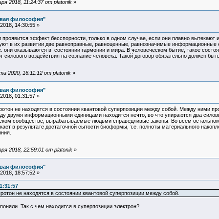
я 2018, 11:24:37 от platonik
»
овая философия"
018, 14:30:55 »
проявится эффект бесспорности, только в одном случае, если они плавно вытекают и
вуют в их развитии две равноправные, равноценные, равнозначимые информационные 
.е. они оказываются в состоянии гармонии и мира. В человеческом бытие, такое сос
от силового воздействия на сознание человека. Такой договор обязательно должен бы
 2020, 16:11:12 от platonik
»
овая философия"
018, 01:31:57 »
ротон не находятся в состоянии квантовой суперпозиции между собой. Между ними пр
жду двумя информационными единицами находится нечто, во что упираются два силовы
еском сообществе, вырабатываемые людьми справедливые законы. Во всём остальном
кает в результате достаточной сытости биоформы, т.е. полноты материального накопле
ния.
я 2018, 22:59:01 от platonik
»
овая философия"
018, 18:57:52 »
1:31:57
ротон не находятся в состоянии квантовой суперпозиции между собой.
поняли. Так с чем находится в суперпозиции электрон?