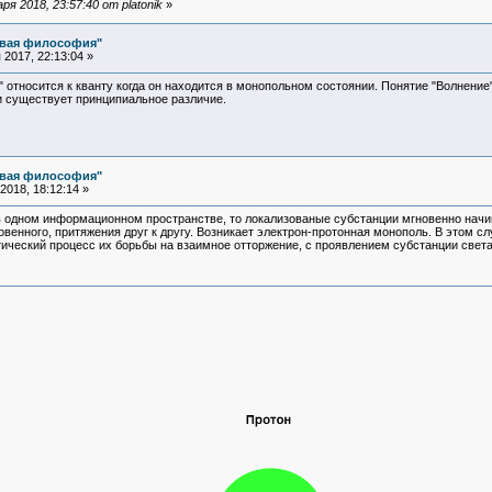
я 2018, 23:57:40 от platonik
»
овая философия"
2017, 22:13:04 »
 относится к кванту когда он находится в монопольном состоянии. Понятие "Волнение
 существует принципиальное различие.
овая философия"
018, 18:12:14 »
 в одном информационном пространстве, то локализованые субстанции мгновенно начи
новенного, притяжения друг к другу. Возникает электрон-протонная монополь. В этом 
тический процесс их борьбы на взаимное отторжение, с проявлением субстанции света 