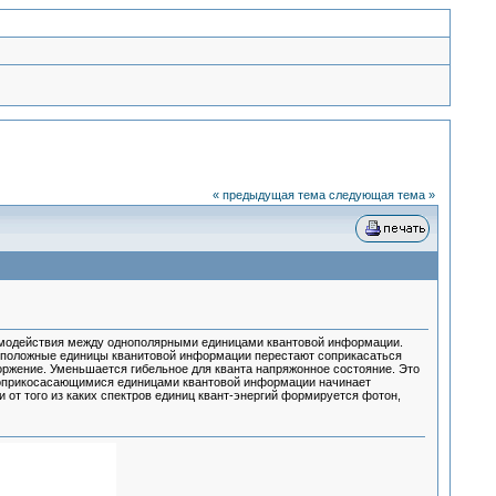
« предыдущая тема
следующая тема »
имодействия между однополярными единицами квантовой информации.
ивоположные единицы кванитовой информации перестают соприкасаться
торжение. Уменьшается гибельное для кванта напряжонное состояние. Это
 соприкосасающимися единицами квантовой информации начинает
 от того из каких спектров единиц квант-энергий формируется фотон,