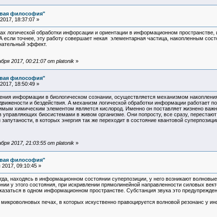
овая философия"
017, 18:37:07 »
 логической обработки инфорсации и ориентации в информационном пространстве, и
. А если точнее, эту работу совершает некая элементарная частица, накопленным сос
нательный эффект.
ря 2017, 00:21:07 от platonik
»
овая философия"
017, 18:50:49 »
пления информации в биологическом сознании, осуществляется механизмом накоплени
бездвижености и бездействия. А механизм логической обработки информации работает
мым химическим элементом является кислород. Именно он поставляет жизнено важну
в управляющих биосистемами в живом организме. Они попросту, все сразу, перестаю
апутаности, в которых энергия так же переходит в состояние квантовой суперпозици
ря 2017, 21:03:55 от platonik
»
овая философия"
2017, 09:10:45 »
огда, находясь в информационном состоянии суперпозиции, у него возникают волновые
ии у этого состояния, при искривлении прямолинейной направленности силовых векто
азаться в одном информационном пространстве. Субстанция звука это предупреждени
 микроволновых печах, в которых искуственно правоцируется волновой резонанс у и