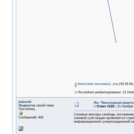
Квантовая механика1. png
(43.35 Кб,
«
Последнее редактирование: 21 Ноябр
platonik
Re: "Бесспорная квант
Модератор своей темы
«
Ответ #226 :
21 Ноября 2
Постоялец
Силовые векторы свободы, восприним
Сообщений: 405
силовой субстанции проявляется стре
информационной суперпозиционной св