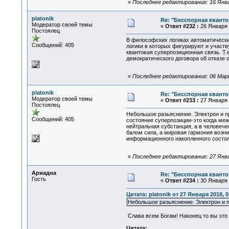
«
Последнее редактирование: 16 Январ
platonik
Re: "Бесспорная квант
Модератор своей темы
«
Ответ #232 :
26 Января 2
Постоялец
В философских логиках автоматически 
Сообщений: 405
логики в которых фигурируют и участ
квантовая суперпозиционная связь. Т
демократического договора об отказе 
«
Последнее редактирование: 06 Марта
platonik
Re: "Бесспорная квант
Модератор своей темы
«
Ответ #233 :
27 Января 2
Постоялец
Небольшое разьяснение. Электрон и п
Сообщений: 405
состояние суперпозиции-это когда ме
нейтральная субстанция, а в человеч
балом сила, а мировая гармония возни
информационного накопленного состоя
«
Последнее редактирование: 27 Январ
Ариадна
Re: "Бесспорная квант
Гость
«
Ответ #234 :
30 Января 2
Цитата: platonik от 27 Января 2018, 0
Небольшое разьяснение. Электрон и п
Слава всем Богам! Наконец то вы это 
Цитата: