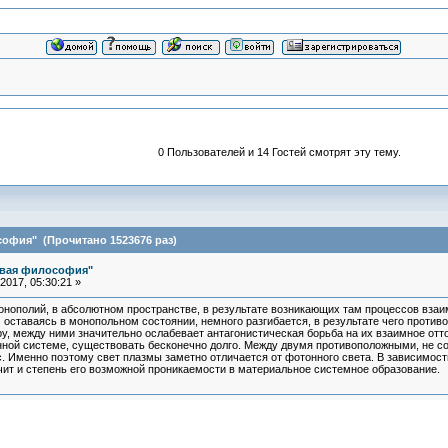
0 Пользователей и 14 Гостей смотрят эту тему.
офия" (Прочитано 1523676 раз)
овая философия"
017, 05:30:21 »
нополий, в абсолютном пространстве, в результате возникающих там процессов вза
м оставаясь в монопольном состоянии, немного разгибается, в результате чего прот
ру, между ними значительно ослабевает антагонистическая борьба на их взаимное от
нной системе, существовать бесконечно долго. Между двумя противоположными, не
. Именно поэтому свет плазмы заметно отличается от фотонного света. В зависимости
ачит и степень его возможной проникаемости в материальное системное образование.