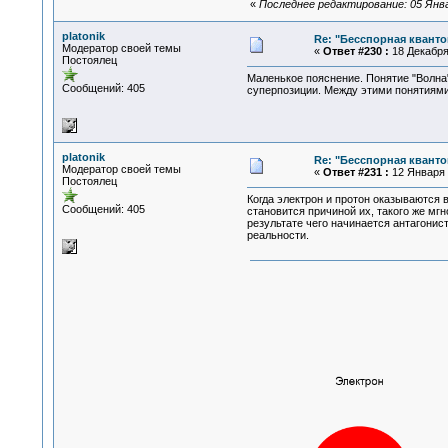
«
Последнее редактирование: 05 Январ
platonik
Re: "Бесспорная квант
Модератор своей темы
«
Ответ #230 :
18 Декабря 
Постоялец
Маленькое пояснение. Понятие "Волна"
Сообщений: 405
суперпозиции. Между этими понятиями
platonik
Re: "Бесспорная квант
Модератор своей темы
«
Ответ #231 :
12 Января 2
Постоялец
Когда электрон и протон оказываются
Сообщений: 405
становится причиной их, такого же мг
результате чего начинается антагонис
реальности.