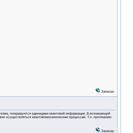
Записан
изма, генерируются единицами квантовой информации. В возникающей
овне осуществляться квантовомеханическим процессам. Т.е. протеканию
Записан