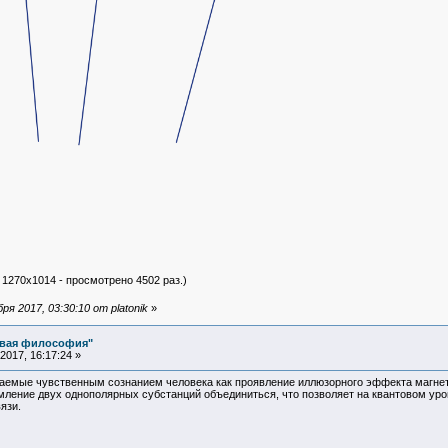
 1270x1014 - просмотрено 4502 раз.)
я 2017, 03:30:10 от platonik
»
овая философия"
017, 16:17:24 »
аемые чувственным сознанием человека как проявление иллюзорного эффекта магнет
мление двух однополярных субстанций объединиться, что позволяет на квантовом ур
язи.