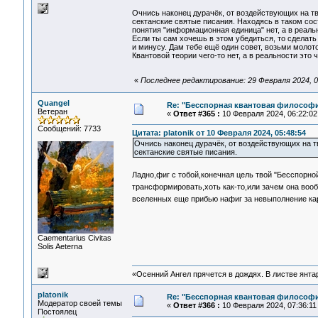
Очнись наконец дурачёк, от воздействующих на т
сектанские святые писания. Находясь в таком сос
понятия "информационная единица" нет, а в реал
Если ты сам хочешь в этом убедиться, то сделать 
и минусу. Дам тебе ещё один совет, возьми молото
Квантовой теории чего-то нет, а в реальности это
«
Последнее редактирование: 29 Февраля 2024, 04
Quangel
Re: "Бесспорная квантовая философ
Ветеран
«
Ответ #365 :
10 Февраля 2024, 06:22:02
Сообщений: 7733
Цитата: platonik от 10 Февраля 2024, 05:48:54
Очнись наконец дурачёк, от воздействующих на 
сектанские святые писания.
Ладно,фиг с тобой,конечная цель твой "Бесспорно
трансформировать,хоть как-то,или зачем она во
вселенных еще прибью нафиг за невыполнение ка
Сaementarius Civitas
Solis Aeterna
«Осенний Ангел прячется в дождях. В листве янтарн
platonik
Re: "Бесспорная квантовая философ
Модератор своей темы
«
Ответ #366 :
10 Февраля 2024, 07:36:11
Постоялец