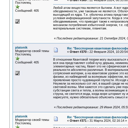
«
Ответ #369 :
22 Февраля 2024, 00:55:00
Постоялец
Любой атом вещества является бытием. А вот ядро
Сообщений: 405
обездвижености, уже таковым не является. Оболо
выходящей из ядра. Т.е. оболочка атома представ
условия информационной запутаности. Когда в эти
обездвиживание, что приводит также к непроизво
механизм потребления избыточной энергии, т.е. 
материальным системам, планетам.
«
Последнее редактирование: 21 Октября 2024, 04
platonik
Re: "Бесспорная квантовая философ
Модератор своей темы
«
Ответ #370 :
22 Февраля 2024, 10:20:54
Постоялец
В отношении Квантовой теории могу высказаться и
Сообщений: 405
вся она представляет собой кучу дерьма, неимеющ
элементарных частиц. Квант-это не сферическая м
реальности абсолютно различные. В материальном
сотрясения материи, а на квантовом уровне это ко
физики, из наблюдений за волновым эффектом, во
проявление просто чудовищной глупости. Исходя и
Неужели за несколько сот лет, в вашей среде не 
световой волны. Мне кажется это сделать уже по
субстанции света и тепла, а волны возникающие в
струна, не светится вода, когда море штормит ну и
нарисуете, нужно обязательно объяснить смысл и 
«
Последнее редактирование: 29 Июня 2024, 05:59
platonik
Re: "Бесспорная квантовая философ
Модератор своей темы
«
Ответ #371 :
31 Марта 2024, 02:16:14 »
Постоялец