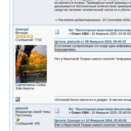
исчерпается вторая. Приведёные мной примеры не
доказывается бесконечным количеством примеров,
средство лечения человеческой глупости и убогост
«
Последнее редактирование: 10 Сентября 2025, 0
Quangel
Re: "Бесспорная квантовая философ
Ветеран
«
Ответ #363 :
10 Февраля 2024, 03:45:05
Сообщений: 7733
Цитата: platonik от 08 Февраля 2024, 09:40:33
Состояние суперпозиции-это когда одна информа
неразделимы.
Нет в Квантовой Теории самого понятия "информ
Сaementarius Civitas
Solis Aeterna
«Осенний Ангел прячется в дождях. В листве янтарн
platonik
Re: "Бесспорная квантовая философ
Модератор своей темы
«
Ответ #364 :
10 Февраля 2024, 05:48:54
Постоялец
Цитата: Quangel от 10 Февраля 2024, 03:45:05
Сообщений: 405
Нет в Квантовой Теории самого понятия "информа