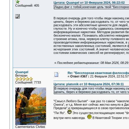
Цитата: Quangel от 10 Февраля 2024, 06:22:02
Сообщений: 405
Ладно,фиг с тобой,конечная цель твой "Бесспор
В первую очередь для того чтобы люди наконец с
ценить, береч и бережно расходовать то, от чего 
расходовать эти абсолютные ценности для людей,
глупости. Ну и конечно чтобы удавалось своевре
информационные наркотики. Методом развития бес
бесконечно малое. Познавать абсолютно невидимо
строение атома, гена, нервную клетку головного 
производителями информационных наркотиков, в 
естественных накопленных состояний, являются ф
исчерпания этих состояний. А значит человеческо
состоянии химических смесей не регенерируют, по
«
Последнее редактирование: 08 Мая 2026, 08:29:5
Quangel
Re: "Бесспорная квантовая философ
Ветеран
«
Ответ #367 :
21 Февраля 2024, 22:51:57
Сообщений: 7733
Цитата: platonik от 10 Февраля 2024, 07:36:11
В первую очередь для того чтобы люди наконец 
ценить, береч и бережно расходовать то, от чего
"Смысл Любого Бытия" - как раз то самое "накопл
Омега", и т.д. Меня вот сейчас жестко кинуло в 
Предела",и превращающихся в свою противоположн
"Пи Яо".
Это существо,поглощающее некие "благ
внутри него навсегда.
В Квантовой Теории это
Сaementarius Civitas