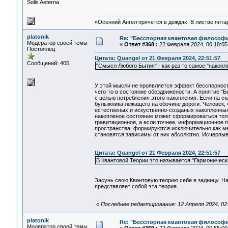
Solis Aeterna
«Осенний Ангел прячется в дождях. В листве янтарн
platonik
Re: "Бесспорная квантовая философ
Модератор своей темы
«
Ответ #368 :
22 Февраля 2024, 00:18:05
Постоялец
Цитата: Quangel от 21 Февраля 2024, 22:51:57
Сообщений: 405
"Смысл Любого Бытия" - как раз то самое "накопл
У этой мысли не проявляется эффект бесспорност
чего-то в состояние обездвижености. А понятие 
с целью потребления этого накопления. Если на ск
булыжника лежащего на обочине дороги. Человек, 
естественых и искуственно-созданых накопленных 
накопленое состояние может сформироваться толь
гравитационное, а если точнее, информационное 
пространства, формируются исключительно как м
становятся зависимы от них абсолютно. Исчерпыв
Цитата: Quangel от 21 Февраля 2024, 22:51:57
В Квантовой Теории это называется "Гармоническ
Засунь свою Квантовую теорию себе в задницу. На
представляет собой эта теория.
«
Последнее редактирование: 12 Апреля 2024, 02:0
platonik
Re: "Бесспорная квантовая философ
Модератор своей темы