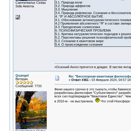
3.1. Природа воли
Сaementarius Civitas
3.2. Природа аффектов
Solis Aeterna
3.3. Мышление
3.4. Природа рефлексии. Сознание и бессознател
4. “Я“ И АБСОЛЮТНОЕ БЫТИЕ
4.1. Обоснование антинатуралистического понима
4.2 Проявления абсолютного “Я“ в составе эмпир
4.3. Преодоление солипсизма
5. ПСИХОФИЗИЧЕСКАЯ ПРОБЛЕМА
5.1. Критика натуралистических подходов к реш
5.2. Перспективы решения психофизической про
5.3. Сознание в квантовом мире
5.4. О происхождении сознания
«Осенний Ангел прячется в дождях. В листве янтарн
Quangel
Re: "Бесспорная квантовая философ
Ветеран
«
Ответ #361 :
03 Февраля 2024, 04:57:18
Сообщений: 7733
Феню нашего срочно в это тыкнуть,чтобы Каминс
разработаны,философия "Субъективного" разработ
всех сил подтверждали "Квантовое Единство". Чем
в 2010-м - не выстрелила.
Что этой Ноосфере 