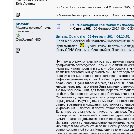
Сaementarius Civitas
Solis Aeterna
«
Последнее редактирование: 04 Февраля 2024, 1
«Осенний Ангел прячется в дождях. В листве янтарн
platonik
Re: "Бесспорная квантовая философ
Модератор своей темы
«
Ответ #362 :
08 Февраля 2024, 09:40:33
Постоялец
Цитата: Quangel от 03 Февраля 2024, 04:13:51
Сообщений: 405
Если б в "Бесспорной Квантовой Философии" не 
прислушался.
Ну хоть какой-то поток "Воли"
быть ОДНА Система. Смеющийся Электрон - может
Ну чтож для глухих, слепых и, в умственном плане
профилактического укола. Термин "Воля"относится
человеку нужно проявить волю чтобы осознать, чт
является абсолютным дебилизмом. Ну а теперь пов
проявляется как спорное определение, в которое 
информационный наркотик. Он бесспорно очень вку
реальность. Я уже говорил о том, что если в чело
мысли перестают для меня быть какими-то ценнос
я о них забываю. Они, для меня, перестают сущес
эффекта бесспорности выводов. Приведу очень я
Состояние суперпозиции-это когда одна информац
неразделимы. Научно доказаный факт проявления
существование в мироздании состояния суперпозиц
информации. Электрон и протон также проявляютс
Есть плюс-есть минус, нет плюса-нет минуса. По 
фактора может только либо кончиный дурак, либо 
начала также представляют собой информационн
Исчезнет одна суперпозиционная единица-исчезне
Исчезнут люди-исчезнет мера ценности у всего ру
суперпозиционной связи. Когда сцепляются два ат
суперпозиции, между двумя суперпозиционными е