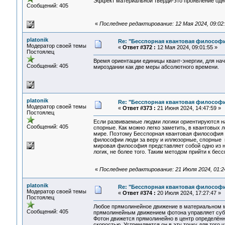
Эффект материальной тверди-это проявление одно
Сообщений: 405
«
Последнее редактирование: 12 Мая 2024, 09:02:2
platonik
Re: "Бесспорная квантовая философ
Модератор своей темы
«
Ответ #372 :
12 Мая 2024, 09:01:55 »
Постоялец
Время ориентации единицы квант-энергии, для на
Сообщений: 405
мироздании как две меры абсолютного времени.
platonik
Re: "Бесспорная квантовая философ
Модератор своей темы
«
Ответ #373 :
21 Июня 2024, 14:47:59 »
Постоялец
Если развиваемые людми логики ориентируются на
Сообщений: 405
спорные. Как можно легко заметить, в квантовых
мире. Поэтому Бесспорная квантовая философия п
философии люди за веру и иллюзорные, спорные 
мировая философия представляет собой одно из на
логик, не более того. Таким методом прийти к бе
«
Последнее редактирование: 21 Июля 2024, 01:24
platonik
Re: "Бесспорная квантовая философ
Модератор своей темы
«
Ответ #374 :
20 Июля 2024, 17:27:47 »
Постоялец
Любое прямолинейное движение в материальном м
Сообщений: 405
прямолинейным движением фотона управляет субс
Фотон движется прямолинейно в центр определённ
скоростью. Устремляется он в эту точку для того 