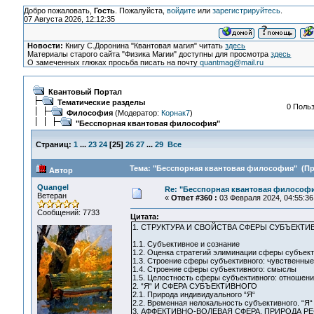
Добро пожаловать,
Гость
. Пожалуйста,
войдите
или
зарегистрируйтесь
.
07 Августа 2026, 12:12:35
Новости:
Книгу С.Доронина "Квантовая магия" читать
здесь
Материалы старого сайта "Физика Магии" доступны для просмотра
здесь
О замеченных глюках просьба писать на почту
quantmag@mail.ru
Квантовый Портал
Тематические разделы
0 Польз
Философия
(Модератор:
Корнак7
)
"Бесспорная квантовая философия"
Страниц:
1
...
23
24
[
25
]
26
27
...
29
Все
Тема: "Бесспорная квантовая философия" (Про
Автор
Quangel
Re: "Бесспорная квантовая философ
Ветеран
«
Ответ #360 :
03 Февраля 2024, 04:55:36
Сообщений: 7733
Цитата:
1. СТРУКТУРА И СВОЙСТВА СФЕРЫ СУБЪЕКТИ
1.1. Субъективное и сознание
1.2. Оценка стратегий элиминации сферы субъект
1.3. Строение сферы субъективного: чувственные
1.4. Строение сферы субъективного: смыслы
1.5. Целостность сферы субъективного: отношен
2. “Я“ И СФЕРА СУБЪЕКТИВНОГО
2.1. Природа индивидуального “Я“
2.2. Временная нелокальность субъективного. “Я“
3. АФФЕКТИВНО-ВОЛЕВАЯ СФЕРА. ПРИРОДА Р