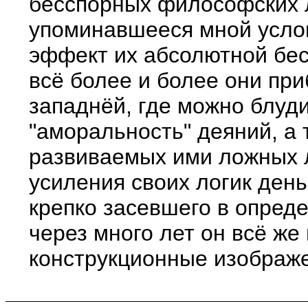
бесспорных философских л
упоминавшееся мной услов
эффект их абсолютной бес
всё более и более они пр
западнёй, где можно блуди
"аморальность" деяний, а 
развиваемых ими ложных л
усиления своих логик ден
крепко засевшего в опред
через много лет он всё ж
конструкционные изображе