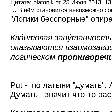
Цитата: platonik от 25 Июля 2013, 13
... В нём становится невозможно с
"Логики бесспорные" опир
Ква́нтовая запу́танност
оказываются взаимозавис
логическом
противореч
Put - по латыни "думать". 
Думать - значит что-то ра