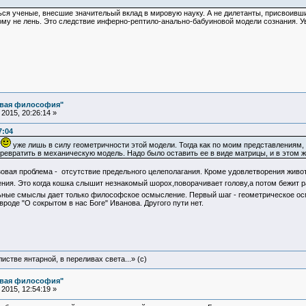
 ученые, внесшие значительый вклад в мировую науку. А не дилетанты, присвоивши
ому не лень. Это следствие инферно-рептило-анально-бабуиновой модели сознания. У
овая философия"
2015, 20:26:14 »
7:04
м
уже лишь в силу геометричности этой модели. Тогда как по моим представлениям,
евратить в механическую модель. Надо было оставить ее в виде матрицы, и в этом ж
овая проблема - отсутствие предельного целеполагания. Кроме удовлетворения живот
ния. Это когда кошка слышит незнакомый шорох,поворачивает голову,а потом бежит р
ные смыслы дает только философское осмысление. Первый шаг - геометрическое осм
роде "О сокрытом в нас Боге" Иванова. Другого пути нет.
истве янтарной, в переливах света...» (c)
овая философия"
2015, 12:54:19 »