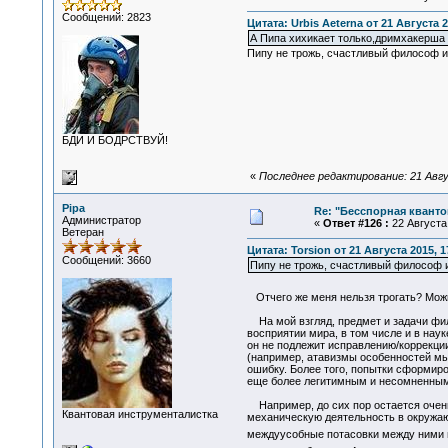
Сообщений: 2823
Цитата: Urbis Aeterna от 21 Августа 2
А Пипа хихикает только,дримхакерша 
Пипу не трожь, счастливый философ и 
БДИ И БОДРСТВУЙ!
«
Последнее редактирование: 21 Авгус
Pipa
Re: "Бесспорная квант
Администратор
«
Ответ #126 :
22 Августа 
Ветеран
Цитата: Torsion от 21 Августа 2015, 1
Сообщений: 3660
Пипу не трожь, счастливый философ и 
Отчего же меня нельзя трогать? Мо
На мой взгляд, предмет и задачи фил
восприятии мира, в том числе и в наук
он не подлежит исправлению/коррекции
(например, атавизмы особенностей мы
ошибку. Более того, попытки сформиро
еще более легитимным и несомненным
Например, до сих пор остается очень
Квантовая инструменталистка
механическую деятельность в окружающ
междуусобные потасовки между ними но