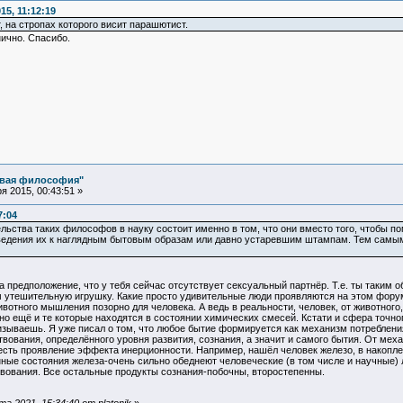
5, 11:12:19
 на стропах которого висит парашютист.
нично. Спасибо.
овая философия"
 2015, 00:43:51 »
7:04
ьства таких философов в науку состоит именно в том, что они вместо того, чтобы 
ведения их к наглядным бытовым образам или давно устаревшим штампам. Тем самым,
на предположение, что у тебя сейчас отсутствует сексуальный партнёр. Т.е. ты таки
ам утешительную игрушку. Какие просто удивительные люди проявляются на этом фор
вотного мышления позорно для человека. А ведь в реальности, человек, от животного, 
но ещё и те которые находятся в состоянии химических смесей. Кстати и сфера точног
ризываешь. Я уже писал о том, что любое бытие формируется как механизм потреблен
ования, определённого уровня развития, сознания, а значит и самого бытия. От мех
сть проявление эффекта инерционности. Например, нашёл человек железо, в накоплен
ные состояния железа-очень сильно обеднеют человеческие (в том числе и научные)
твования. Все остальные продукты сознания-побочны, второстепенны.