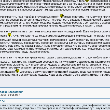
 по своему определению являются механическими отростками тела
, ориентированн
нова же для управления конечностями и совершения с их помощью механических работ
ой же причине даже мыслимые образы/модели являются по своей архитектуре механиче
одели реальных процессов даже там, где сам процесс механическим не является.
ли окрестить "квантовой инструменталисткой"
именно потому, что я, вкупе с прочи
но" не воспринимается (а, стало быть, не может быть сведена к механической модели,
м, каково оно есть, тем более, когда матмодель хорошо работает, согласуясь с экспе
 и реальным явлением, чья природа явно не механистическая, а какая-то иная.
, как и религии, не стоит лезть в сферу научных исследований. Едва ли философия 
озицию
. А уж тем паче тогда, когда сами эти доморощенные философы понимают сут
ибольший вред от вмешательства таких философов в науку состоит именно в том, что
ростить" проблемы посредством сведения их к наглядным бытовым образам или давно
ность еще сильнее навязывают. А ныне ситуация такова, что именно умопостроения
ам, тогда как именно этим следовало заниматься философам. Т.е. не полировать на 
де механические представления слабее.
сть ни что иное, как яркая иллюстрация стремления доказать, что для любого квант
отражать. При этом мы наблюдаем совершенно наглую пытку моделировать квантовую 
жденную склонность. И планетарная модель атома была из той же категории, и пока 
, что и геометрическая интерпретация, такая наглядная в механическом смысле, по су
й же атавизм
уже лишь в силу геометричности этой модели. Тогда как по моим пре
превратить в механическую модель. Надо было оставить ее в виде матрицы, и в этом
овая философия"
2015, 14:05:06 »
7:04
, как и религии, не стоит лезть в сферу научных исследований. Едва ли философия с
уж тем паче тогда, когда сами эти доморощенные философы понимают суть научных ре