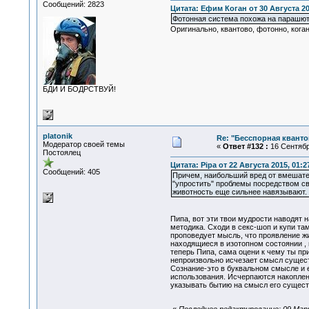
Сообщений: 2823
Цитата: Ефим Коган от 30 Августа 201
Фотонная система похожа на парашют,
Оригинально, квантово, фотонно, кога
БДИ И БОДРСТВУЙ!
platonik
Re: "Бесспорная квант
Модератор своей темы
«
Ответ #132 :
16 Сентября
Постоялец
Цитата: Pipa от 22 Августа 2015, 01:2
Сообщений: 405
Причем, наибольший вред от вмешател
"упростить" проблемы посредством с
животность еще сильнее навязывают.
Пипа, вот эти твои мудрости наводят 
методика. Сходи в секс-шоп и купи т
проповедует мысль, что проявление жи
находящиеся в изотопном состоянии , 
теперь Пипа, сама оцени к чему ты п
непроизвольно исчезает смысл существ
Сознание-это в буквальном смысле и е
использования. Исчерпаются накоплен
указывать бытию на смысл его сущес