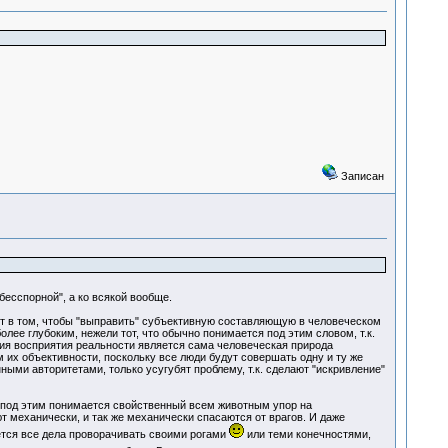
Записан
бесспорной", а ко всякой вообще.
т в том, чтобы "выправить" субъективную составляющую в человеческом
олее глубоким, нежели тот, что обычно понимается под этим словом, т.к.
ния восприятия реальности является сама человеческая природа
их объективности, поскольку все люди будут совершать одну и ту же
ыми авторитетами, только усугубят проблему, т.к. сделают "искривление"
 под этим понимается свойственный всем животным упор на
 механически, и так же механически спасаются от врагов. И даже
ается все дела проворачивать своими рогами
или теми конечностями,