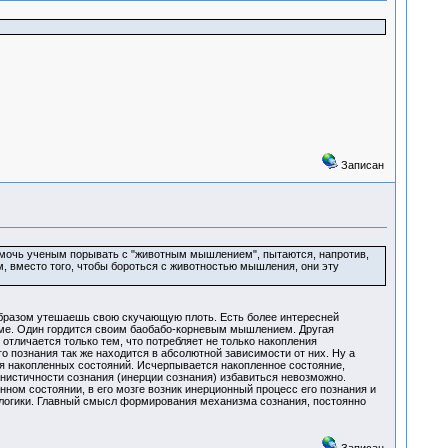
Записан
помочь ученым порывать с "животным мышлением", пытаются, напротив,
 вместо того, чтобы бороться с животностью мышления, они эту
м образом утешаешь свою скучающую плоть. Есть более интересней
уме. Один гордится своим баобабо-корневым мышлением. Другая
отличается только тем, что потребляет не только накопления
о познания так же находится в абсолютной зависимости от них. Ну а
ия накопленных состояний. Исчерпывается накопленное состояние,
анистичности сознания (инерции сознания) избавиться невозможно.
ном состоянии, в его мозге возник инерционный процесс его познания и
 логики. Главный смысл формирования механизма сознания, постоянно