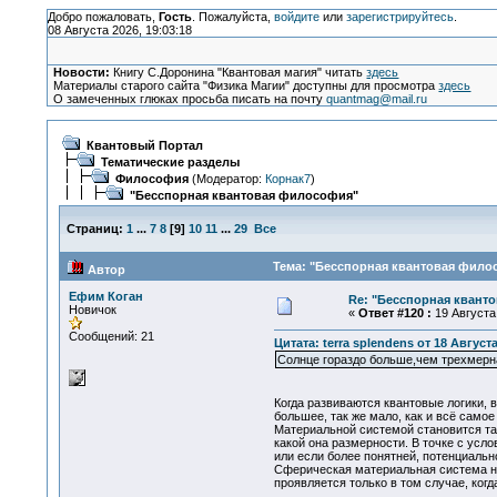
Добро пожаловать,
Гость
. Пожалуйста,
войдите
или
зарегистрируйтесь
.
08 Августа 2026, 19:03:18
Новости:
Книгу С.Доронина "Квантовая магия" читать
здесь
Материалы старого сайта "Физика Магии" доступны для просмотра
здесь
О замеченных глюках просьба писать на почту
quantmag@mail.ru
Квантовый Портал
Тематические разделы
Философия
(Модератор:
Корнак7
)
"Бесспорная квантовая философия"
Страниц:
1
...
7
8
[
9
]
10
11
...
29
Все
Тема: "Бесспорная квантовая филос
Автор
Ефим Коган
Re: "Бесспорная квант
Новичок
«
Ответ #120 :
19 Августа 
Сообщений: 21
Цитата: terra splendens от 18 Августа
Солнце гораздо больше,чем трехмерн
Когда развиваются квантовые логики, 
большее, так же мало, как и всё само
Материальной системой становится та
какой она размерности. В точке с усл
или если более понятней, потенциальн
Сферическая материальная система не
проявляется только в том случае, ког