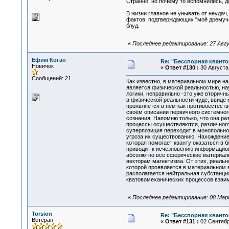
Странно, но почему то вспомнились, 
В жизни главное не унывать от неудач,
фактов, подтверждающих "моё дремуче
блуд.
«
Последнее редактирование: 27 Авгу
Ефим Коган
Re: "Бесспорная квант
Новичок
«
Ответ #130 :
30 Августа 
Сообщений: 21
Как известно, в материальном мире н
является физической реальностью, на
логики, неправильно -это уже вторичн
в физической реальности чуде, ввиде 
проявляется в нём как противоестеств
своём описании первичного системного
сознания. Напомню только, что она р
процессы осуществляются, различного 
суперпозиция переходит в монопольное
угроза их существованию. Нахождение
которая помогает кванту оказаться в 
приводит к исчезновению информацион
абсолютно все сферические материаль
векторам магнетизма. От этих, реаль
которой проявляется в материальном м
располагается нейтральная субстанци
кватовомеханических процессов взаим
«
Последнее редактирование: 08 Марта
Torsion
Re: "Бесспорная квант
Ветеран
«
Ответ #131 :
02 Сентября