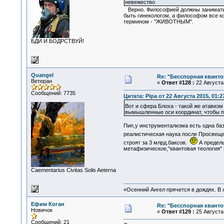
невежество
Верно. Философией должны заниматься
быть гинекологом, а философом все к
термином - "ЖИВОТНЫМ".
БДИ И БОДРСТВУЙ!
Quangel
Re: "Бесспорная квант
Ветеран
«
Ответ #128 :
22 Августа 
Сообщений: 7735
Цитата: Pipa от 22 Августа 2015, 01:2
Вот и сфера Блоха - такой же атавиз
вымышленные оси координат, чтобы пр
Пип,у инструментализма есть одна баз
реалистическая наука после Просвеще
строят за 3 млрд.баксов.
А предель
метафизическое,"квантовая теология" в
Сaementarius Civitas Solis Aeterna
«Осенний Ангел прячется в дождях. В л
Ефим Коган
Re: "Бесспорная квант
Новичок
«
Ответ #129 :
25 Августа 
Сообщений: 21