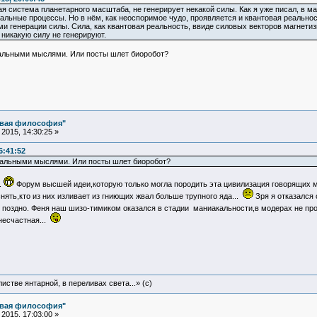
я система планетарного масштаба, не генерирует некакой силы. Как я уже писал, в 
льные процессы. Но в нём, как неоспоримое чудо, проявляется и квантовая реальность
 генерации силы. Сила, как квантовая реальность, ввиде силовых векторов магнети
никакую силу не генерируют.
нальными мыслями. Или посты шлет биоробот?
овая философия"
2015, 14:30:25 »
6:41:52
нальными мыслями. Или посты шлет биоробот?
.
Форум высшей идеи,которую только могла породить эта цивилизация говорящих м
нять,кто из них изливает из гниющих жвал больше трупного яда...
Зря я отказался 
рь поздно. Феня наш шизо-тимиком оказался в стадии маниакальности,в модерах не п
несчастная...
истве янтарной, в переливах света...» (c)
овая философия"
2015, 17:03:00 »