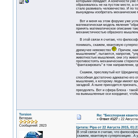
которыми обладает. А конечности уже
образовалось не на пустом месте, а с
стало развивать человечество. И по т
вынуждены изобретать механические м
Вот и меня на этом форуме уже успе
математическая модель явления "образ
принять математическое описание таки
механистичностью образного мышления
В этой связи я считаю, что философии
понимать, скажем, квантовую суперп
дремучее невежество
. Причем, на
мышлением", пытаются, напротив, "уп
животностью мышления, они эту живот
противостоять механическим стереотип
"фантазировать" в том направлении, г
Скажем, пресловутый кот Шредингера е
способная достаточно адекватно его 
мышлению, к которому люди имеют вро
загадкой. А ныне приходится признать
преодолеть. Вот и сфера Блоха - тако
на вымышленные оси координат, чтобы 
Torsion
Re: "Бесспорная квант
Ветеран
«
Ответ #127 :
22 Августа 
Сообщений: 2823
Цитата: Pipa от 22 Августа 2015, 01:2
В этой связи я считаю, что философии
скажем, квантовую суперпозицию . А 