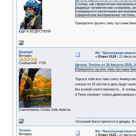
Солнце, как сферическая материальна
видимые человеческим сознанием, реа
генерируется различными механизмами
сферические материальные системы, 
Прекратите грузить тему пустыми ба
БДИ И БОДРСТВУЙ!
Quangel
Re: "Бесспорная квант
Ветеран
«
Ответ #124 :
21 Августа 
Сообщений: 7735
Цитата: Torsion от 20 Августа 2015, 1
Прекратите грузить тему пустыми ба
Торси,я тебя все-таки сожгу Анимусом
слизью по 10 постов в день,будут выяс
без всякой ответственности... А тепе
А Пипа хихикает только,дримхакерша 
Сaementarius Civitas Solis Aeterna
«Осенний Ангел прячется в дождях. В л
Torsion
Re: "Бесспорная квант
Ветеран
«
Ответ #125 :
21 Августа 