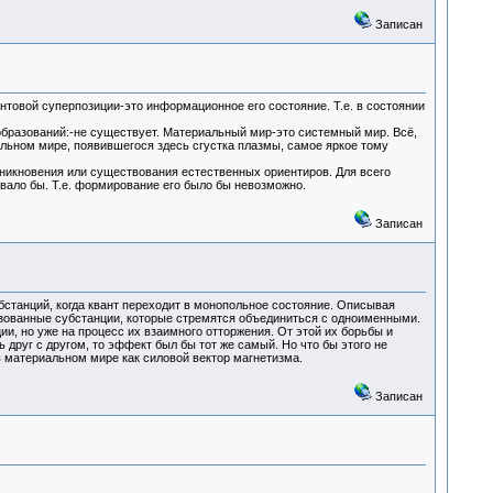
Записан
антовой суперпозиции-это информационное его состояние. Т.е. в состоянии
бразований:-не существует. Материальный мир-это системный мир. Всё,
альном мире, появившегося здесь сгустка плазмы, самое яркое тому
зникновения или существования естественных ориентиров. Для всего
овало бы. Т.е. формирование его было бы невозможно.
Записан
бстанций, когда квант переходит в монопольное состояние. Описывая
лизованные субстанции, которые стремятся объединиться с одноименными.
и, но уже на процесс их взаимного отторжения. От этой их борьбы и
 друг с другом, то эффект был бы тот же самый. Но что бы этого не
 в материальном мире как силовой вектор магнетизма.
Записан