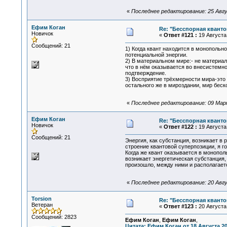
«
Последнее редактирование: 25 Авгу
Ефим Коган
Re: "Бесспорная квант
Новичок
«
Ответ #121 :
19 Августа 
Сообщений: 21
1) Когда квант находится в монопольн
потенциальной энергии.
2) В материальном мире:- не материа
что в нём оказывается во внесистемно
подтверждение.
3) Восприятие трёхмерности мира-это 
остального же в мироздании, мир беск
«
Последнее редактирование: 09 Марта
Ефим Коган
Re: "Бесспорная квант
Новичок
«
Ответ #122 :
19 Августа 
Сообщений: 21
Энергия, как субстанция, возникает в
строение квантовой суперпозиции, я г
Когда же квант оказывается в монопол
возникает энергетическая субстанция, 
произошло, между ними и располагает
«
Последнее редактирование: 20 Авгу
Torsion
Re: "Бесспорная квант
Ветеран
«
Ответ #123 :
20 Августа 
Сообщений: 2823
Ефим Коган
,
Ефим Коган
,
Цитата: Ефим Коган от 18 Августа 20