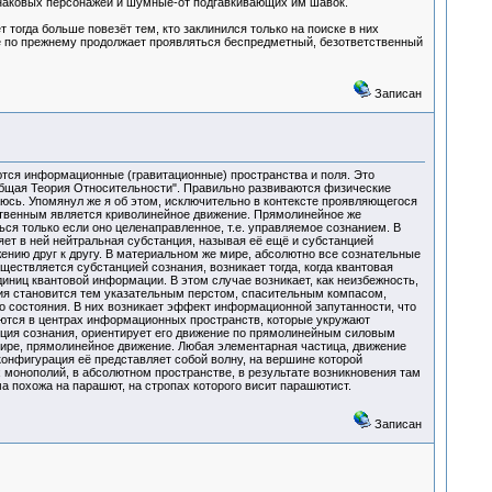
знаковых персонажей и шумные-от подгавкивающих им шавок.
 тогда больше повезёт тем, кто заклинился только на поиске в них
ме по прежнему продолжает проявляться беспредметный, безответственный
Записан
ются информационные (гравитационные) пространства и поля. Это
Общая Теория Относительности". Правильно развиваются физические
раюсь. Упомянул же я об этом, исключительно в контексте проявляющегося
ественным является криволинейное движение. Прямолинейное же
ся только если оно целенаправленное, т.е. управляемое сознанием. В
яет в ней нейтральная субстанция, называя её ещё и субстанцией
ению друг к другу. В материальном же мире, абсолютно все сознательные
ествляется субстанцией сознания, возникает тогда, когда квантовая
иниц квантовой информации. В этом случае возникает, как неизбежность,
ция становится тем указательным перстом, спасительным компасом,
го состояния. В них возникает эффект информационной запутанности, что
яются в центрах информационных пространств, которые укружают
анция сознания, ориентирует его движение по прямолинейным силовым
мире, прямолинейное движение. Любая элементарная частица, движение
конфигурация её представляет собой волну, на вершине которой
монополий, в абсолютном пространстве, в результате возникновения там
похожа на парашют, на стропах которого висит парашютист.
Записан