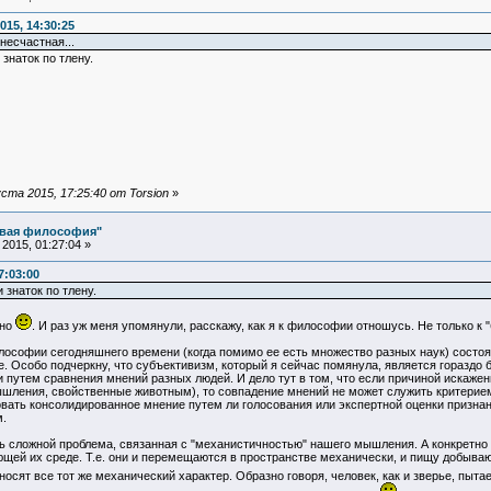
015, 14:30:25
несчастная...
знаток по тлену.
та 2015, 17:25:40 от Torsion
»
овая философия"
2015, 01:27:04 »
7:03:00
знаток по тлену.
жно
. И раз уж меня упомянули, расскажу, как я к философии отношусь. Не только к "
ософии сегодняшнего времени (когда помимо ее есть множество разных наук) состоя
е. Особо подчеркну, что субъективизм, который я сейчас помянула, является гораздо б
 путем сравнения мнений разных людей. И дело тут в том, что если причиной искаже
шления, свойственные животным), то совпадение мнений не может служить критерием 
вать консолидированное мнение путем ли голосования или экспертной оценки признанн
.
 сложной проблема, связанная с "механистичностью" нашего мышления. А конкретно
ей их среде. Т.е. они и перемещаются в пространстве механически, и пищу добывают
сят все тот же механический характер. Образно говоря, человек, как и зверье, пыт