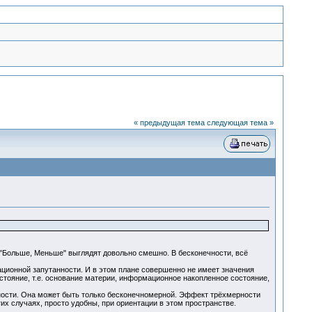
« предыдущая тема
следующая тема »
 "Больше, Меньше" выглядят довольно смешно. В бесконечности, всё
ационной запутанности. И в этом плане совершенно не имеет значения
стояние, т.е. основание материи, информационное накопленное состояние,
ности. Она может быть только бесконечномерной. Эффект трёхмерности
гих случаях, просто удобны, при ориентации в этом пространстве.