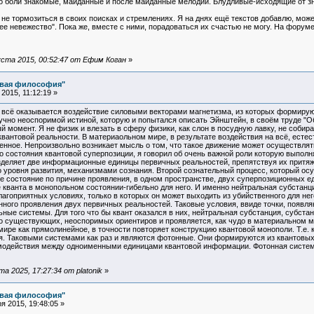
до боли знакомые, майданные и после майданные мелодии. Блудливые-исходящие от 
 не тормозиться в своих поисках и стремлениях. Я на днях ещё текстов добавлю, может
е невежество". Пока же, вместе с ними, порадоваться их счастью не могу. На фору
ста 2015, 00:52:47 от Ефим Коган
»
овая философия"
2015, 11:12:19 »
а всё оказывается воздействие силовыми векторами магнетизма, из которых формиру
учно неоспоримой истиной, которую и попытался описать Эйнштейн, в своём труде "
ый момент. Я не физик и влезать в сферу физики, как слон в посудную лавку, не соби
квантовой реальности. В материаольном мире, в результате воздействия на всё, ест
енное. Непроизвольно возникает мысль о том, что такое движение может осуществлять
 состояния квантовой суперпозиции, я говорил об очень важной роли которую выполн
азделяет две информационные единицы первичных реальностей, препятствуя их притяж
уровня развития, механизмами сознания. Второй сознательный процесс, который осущ
 состояние по причине проявления, в одном пространстве, двух суперпозиционных ед
 кванта в монопольном состоянии-гибельно для него. И именно нейтральная субстан
благоприятных условиях, только в которых он может выходить из убийственного для не
ного проявления двух первичных реальностей. Таковые условия, ввиде точки, появл
ные системы. Для того что бы квант оказался в них, нейтральная субстанция, субст
но существующих, неоспоримых ориентиров и проявляется, как чудо в материальном 
ире как прямолинейное, в точности повторяет конструкцию квантовой монополи. Т.е. 
я. Таковыми системами как раз и являются фотонные. Они формируются из квантовых 
одействия между одноименными единицами квантовой информации. Фотонная система 
 2025, 17:27:34 от platonik
»
овая философия"
 2015, 19:48:05 »