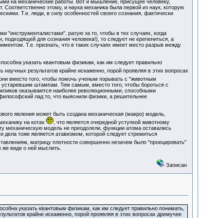
ыми на механические работы. Вот и мышление, присущее человеку,
. Соответственно этому, и наука механика была первой из наук, которую
скими. Т.е. люди, в силу особенностей своего сознания, фактически
ми "инструменталистами", ратую за то, чтобы в тех случаях, когда
 подходящей для сознания человека!), то следует не ерепениться, а
риментом. Т.е. признать, что в таких случаях имеет место разрыв между
способна указать квантовым физикам, как им следует правильно
ь научных результатов крайне искаженно, порой проявляя в этих вопросах
 они вместо того, чтобы помочь ученым порывать с "животным
 устаревшим штампам. Тем самым, вместо того, чтобы бороться с
 физиков оказываются наиболее революционными, способными
философский лад то, что выяснили физики, а решительнее
ового явления может быть создана механическая (макро) модель,
механику на котах
, что является очередной уступкой животному
эту механическую модель не преодолели, функции атома оставались
ти дела тоже является атавизмом, которой следует стремиться
дставлениям, матрицу плотности совершенно незачем было "проецировать"
 же виде о ней мыслить.
Записан
пособна указать квантовым физикам, как им следует правильно понимать,
зультатов крайне искаженно, порой проявляя в этих вопросах дремучее