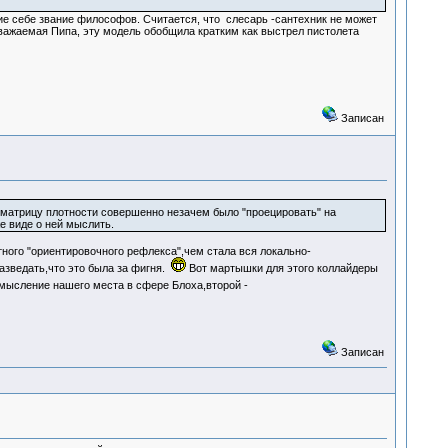
е себе звание философов. Считается, что слесарь -сантехник не может
важаемая Пипа, эту модель обобщила кратким как выстрел пистолета
Записан
 матрицу плотности совершенно незачем было "проецировать" на
е виде о ней мыслить.
ного "ориентировочного рефлекса",чем стала вся локально-
азведать,что это была за фигня.
Вот мартышки для этого коллайдеры
ысление нашего места в сфере Блоха,второй -
Записан