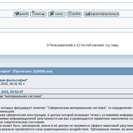
0 Пользователей и 12 Гостей смотрят эту тему.
офия" (Прочитано 1526926 раз)
овая философия"
2015, 00:31:42 »
 2015, 20:52:47
ая "материальная система"
в которых фигурирует понятие " Сферическая материальная система", то определения
е меньшее.
кая сферическая конструкция, в центре которой возникает точка с условиями информ
овиями информационной запутанности как раз и размещается первичное накопленое со
ое энергетическое состояние.
 может быть трёхмерной, иначе в её центре не проявится эффект квантовой запутан
да реально проявляется сила гравитационного воздействия. Трёхмерные логики, во мно