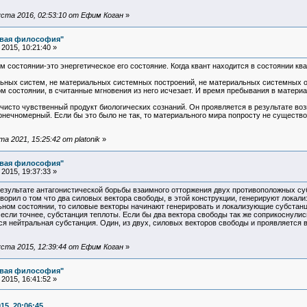
ста 2016, 02:53:10 от Ефим Коган
»
овая философия"
2015, 10:21:40 »
ом состоянии-это энергетическое его состояние. Когда квант находится в состоянии кв
льных систем, не материальных системных построений, не материальных системных о
м состоянии, в считанные мгновения из него исчезает. И время пребывания в матери
чисто чувственный продукт биологических сознаний. Он проявляется в результате во
онечномерный. Если бы это было не так, то материального мира попросту не существ
 2021, 15:25:42 от platonik
»
овая философия"
2015, 19:37:33 »
 результате антагонистической борьбы взаимного отторжения двух противоположных су
оворил о том что два силовых вектора свободы, в этой конструкции, генерируют лока
ьном состоянии, то силовые векторы начинают генерировать и локализующие субстанци
если точнее, субстанция теплоты. Если бы два вектора свободы так же соприкоснулись
ся нейтральная субстанция. Один, из двух, силовых векторов свободы и проявляется
ста 2015, 12:39:44 от Ефим Коган
»
овая философия"
2015, 16:41:52 »
15, 20:06:45